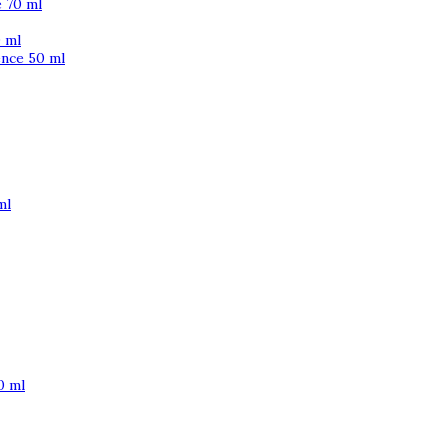
 70 ml
 ml
ence 50 ml
ml
0 ml