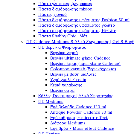
Πάστα γλυπτικής ζωγραφικής
Πάστα διαμόρφωσης mixion
Πάστες χιονιού
Πάστα διαμόρφωσης υφάσματος Fashion 50 ml
Πάστα διαμόρφωσης υφάσματος γκλίτερ
Πάστα διαμόρφωσης υφάσματος Hi-Lite
Πάστα Shabby Chic -Μάτ


Cadence Mediums & Υλικά Ζωγραφικής | Gel & Βοη


Βερνίκια Φινιρίσματος
Βερνίκια νερού
Βερνίκι ultimate glaze Cadence
Βερνίκι πέτρας (aqua stone Cadence)
Colouron varnish (Βερνικόχρωμα)
Βερνίκι με βάση διαλύτες
Υγρό γυαλί / resin
Κεριά παλαίωσης
Βερνίκι σπρέι
Κόλλες Decoupage | Υλικά Χειροτεχνίας


Mediums
Εφέ βελούδο Cadence 120 ml
Antique Powder Cadence 70 ml
Εφέ καθρέφτη - mirror effect
Διάφορα Mediums
Εφέ βρύα - Moss effect Cadence