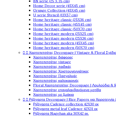
BN serie (25 X 35 cm)
Home Decor serie (45X45 cm)
Grunge Collection (45X45 cm)
U serie Stencil (13X57 cm)
Home heritage classic (25X36 cm)
Home heritage classic (45X45 cm)
Home heritage classic (50X70 cm)
Home heritage modern (25X25 cm)
Home heritage modern (25X36 cm)
Home heritage modern (45X45 cm)
Home heritage modern (50X70 cm)


Χαρτοπετσέτες Decoupage | Vintage & Floral Σχέδια
Χαρτοπετσέτες διάφορες
Χαρτοπετσέτες vintage
Χαρτοπετσέτες παιδικές
Χαρτοπετσέτες Χριστουγεννιάτικες
Χαρτοπετσέτες Πασχαλινές
Χαρτοπετσέτες καλοκαιρινές
Floral Χαρτοπετσέτες Decoupage | Λουλούδια & 
Χαρτοπετσέτες επαναλαμβανόμενα μοτίβα
Χαρτοπετσέτες με ζωάκια


Ριζόχαρτα Decoupage | Rice Papers για Χειροτεχνία 
Ριζόχαρτα Cadence collection 42X30 εκ
Ριζόχαρτα metal leaf Cadence 42X31 εκ
Ριζόχαρτα Nagehan aka 30X42 εκ.