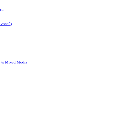
ra
 νερού)
e & Mixed Media