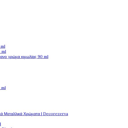
 ml
 ml
φανο χρώμα κιμωλίας 90 ml
 ml
κά Μεταλλικά Χρώματα | Decorezerva
l