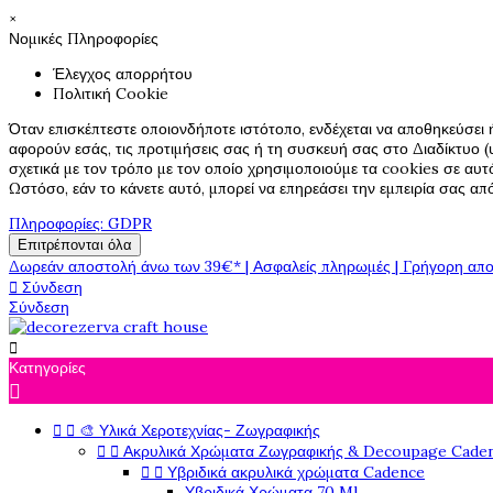
×
Νομικές Πληροφορίες
Έλεγχος απορρήτου
Πολιτική Cookie
Όταν επισκέπτεστε οποιονδήποτε ιστότοπο, ενδέχεται να αποθηκεύσει 
αφορούν εσάς, τις προτιμήσεις σας ή τη συσκευή σας στο Διαδίκτυο (υ
σχετικά με τον τρόπο με τον οποίο χρησιμοποιούμε τα cookies σε αυτ
Ωστόσο, εάν το κάνετε αυτό, μπορεί να επηρεάσει την εμπειρία σας α
Πληροφορίες: GDPR
Επιτρέπονται όλα
Δωρεάν αποστολή άνω των 39€* | Ασφαλείς πληρωμές | Γρήγορη απο

Σύνδεση
Σύνδεση

Κατηγορίες



🎨 Υλικά Χεροτεχνίας- Ζωγραφικής


Ακρυλικά Χρώματα Ζωγραφικής & Decoupage Cade


Υβριδικά ακρυλικά χρώματα Cadence
Υβριδικά Χρώματα 70 Ml