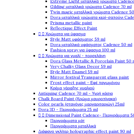
Extreme Light μεταλλικά χρώματα Cadence
Gilding μεταλλικά χρώματα Cadence 70 ml
Twin magic μεταλλικά χρώματα Cadence 50
Dora μεταλλικά χρώματα κερί-σαπούνι Cad
Prisma metallic paint
Reflectique Effect Paint


Χρώματα για ύφασμα
Style Matt υφάσματος 59 ml
Dora μεταλλικά υφάσματος Cadence 50 ml
Fashion spray για ύφασμα 100 ml


Χρώματα για γυαλί - πορσελάνη
Dora Glass Metallic & Porcelain Paint 50 
Very Chalky Glass Decor 59 ml
Style Matt Enamel 59 ml
Mirror festival Transparent glass paint
Frost effect paint - Εφέ παγωμένου
Κρέμα χάραξης γυαλιού
Antiquing Cadence 70 ml - Υγρή κάσια
Chalk Board Paint (Χρώμα μαυροπίνακα)
Color pearls (σταγόνες μαργαριταριών) 25ml
Dora 3D - Περιγράμματα 25 ml


Dimensional Paint Cadence- Περιγράμματα 5
Περιγράμματα μάτ
Περιγράμματα μεταλλικά
Διάφανο γκλίτερ holographic effect paint 90 ml