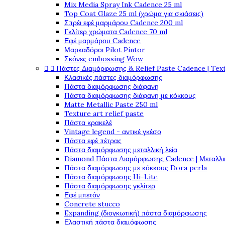
Mix Media Spray Ink Cadence 25 ml
Top Coat Glaze 25 ml (χρώμα για σκιάσεις)
Σπρέι εφέ μαρμάρου Cadence 200 ml
Γκλίτερ χρώματα Cadence 70 ml
Εφέ μαρμάρου Cadence
Μαρκαδόροι Pilot Pintor
Σκόνες embossing Wow


Πάστες Διαμόρφωσης & Relief Paste Cadence | Tex
Κλασικές πάστες διαμόρφωσης
Πάστα διαμόρφωσης διάφανη
Πάστα διαμόρφωσης διάφανη με κόκκους
Matte Metallic Paste 250 ml
Texture art relief paste
Πάστα κρακελέ
Vintage legend - αντικέ γκέσο
Πάστα εφέ πέτρας
Πάστα διαμόρφωσης μεταλλική λεία
Diamond Πάστα Διαμόρφωσης Cadence | Μεταλλικ
Πάστα διαμόρφωσης με κόκκους Dora perla
Πάστα διαμόρφωσης Hi-Lite
Πάστα διαμόρφωσης γκλίτερ
Εφέ μπετόν
Concrete stucco
Expanding (διογκωτική) πάστα διαμόρφωσης
Ελαστική πάστα διαμόφωσης