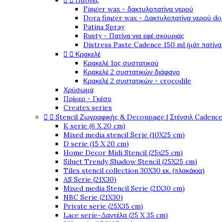


Πατίνες
Finger wax - δακτυλοπατίνα νερού
Dora finger wax - Δακτυλοπατίνα νερού do
Patina Spray
Rusty - Πατίνα για εφέ σκουριάς
Distress Paste Cadence 150 ml (μάτ πατίνα


Κρακελέ
Κρακελέ 1ος συστατικού
Κρακελέ 2 συστατικών διάφανο
Κρακελέ 2 συστατικών - crocodile
Χρύσωμα
Πρίμερ - Γκέσο
Createx series


Stencil Ζωγραφικής & Decoupage | Στένσιλ Cadenc
K serie (6 X 20 cm)
Mixed media stencil Serie (10X25 cm)
D serie (15 X 20 cm)
Home Decor Midi Stencil (25x25 cm)
Siluet Trendy Shadow Stencil (25X25 cm)
Tiles stencil collection 30X30 εκ. (πλακάκια)
AS Serie (21X30)
Mixed media Stencil Serie (21X30 cm)
NBC Serie (21X30)
Private serie (25X35 cm)
Lace serie-Δαντέλα (25 X 35 cm)