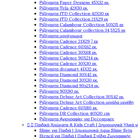
Ριζόχαρτα Paper Designs 45X32 εκ.
Ριζόχαρτα Tela 42Χ30 εκ.
Ριζόχαρτα ITD Collection 42X30 εκ
Ριζόχαρτα ITD Collection 21X29 εκ
Ριζόχαρτα Calambour Collection 50X35 εκ
Ριζόχαρτα Calambour collection 34,5X25 εκ
Ριζόχαρτα μονόχρωμα
Ριζόχαρτα Cadence 21Χ29,7 εκ
Ριζόχαρτα Cadence 60X62 εκ.
Ριζόχαρτα Cadence 30X68 εκ.
Ριζόχαρτα Cadence 90X214 εκ.
Ριζόχαρτα Cadence 30X30 εκ.
Ριζόχαρτα dreamart 41X32 εκ.
Ριζόχαρτα Diamond 30X42 εκ.
Ριζόχαρτα Diamond 30X30 εκ.
Ριζόχαρτα Diamond 90x214 εκ.
Ριζόχαρτα 90X90 εκ.
Ριζόχαρτα Deluxe Art Collection 30X42 εκ.
Ριζόχαρτα Deluxe Art Collection μεγάλα μεγέθη
Ριζόχαρτα Cadence 60X80 εκ.
Ριζόχαρτα DR Collection 40X30 cm
Ριζόχαρτα Αγιογραφίες για Decoupage


Παιδικά Χρώματα & Kids Craft | Δημιουργικά Υλικά γ
Slime για Παιδιά | Δημιουργικά Aqua Slime Sets
Stencil για Παιδιά | Παιδικά Σχέδια Ζωγραφικής