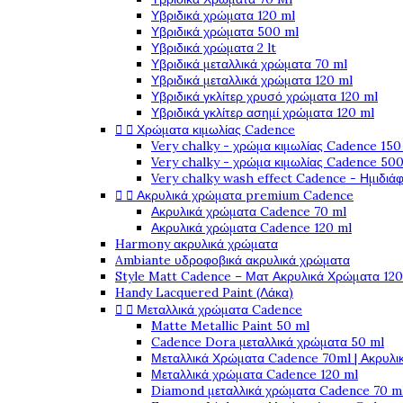
Υβριδικά χρώματα 120 ml
Υβριδικά χρώματα 500 ml
Υβριδικά χρώματα 2 lt
Υβριδικά μεταλλικά χρώματα 70 ml
Υβριδικά μεταλλικά χρώματα 120 ml
Υβριδικά γκλίτερ χρυσό χρώματα 120 ml
Υβριδικά γκλίτερ ασημί χρώματα 120 ml


Χρώματα κιμωλίας Cadence
Very chalky - χρώμα κιμωλίας Cadence 150
Very chalky - χρώμα κιμωλίας Cadence 500
Very chalky wash effect Cadence - Ημιδιά


Ακρυλικά χρώματα premium Cadence
Ακρυλικά χρώματα Cadence 70 ml
Ακρυλικά χρώματα Cadence 120 ml
Harmony ακρυλικά χρώματα
Ambiante υδροφοβικά ακρυλικά χρώματα
Style Matt Cadence – Ματ Ακρυλικά Χρώματα 120
Handy Lacquered Paint (Λάκα)


Μεταλλικά χρώματα Cadence
Matte Metallic Paint 50 ml
Cadence Dora μεταλλικά χρώματα 50 ml
Μεταλλικά Χρώματα Cadence 70ml | Ακρυλι
Μεταλλικά χρώματα Cadence 120 ml
Diamond μεταλλικά χρώματα Cadence 70 m