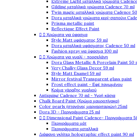
Extreme Light μεταλλικά χρώματα Cadence
Gilding μεταλλικά χρώματα Cadence 70 ml
Twin magic μεταλλικά χρώματα Cadence 50
Dora μεταλλικά χρώματα κερί-σαπούνι Cad
Prisma metallic paint
Reflectique Effect Paint


Χρώματα για ύφασμα
Style Matt υφάσματος 59 ml
Dora μεταλλικά υφάσματος Cadence 50 ml
Fashion spray για ύφασμα 100 ml


Χρώματα για γυαλί - πορσελάνη
Dora Glass Metallic & Porcelain Paint 50 
Very Chalky Glass Decor 59 ml
Style Matt Enamel 59 ml
Mirror festival Transparent glass paint
Frost effect paint - Εφέ παγωμένου
Κρέμα χάραξης γυαλιού
Antiquing Cadence 70 ml - Υγρή κάσια
Chalk Board Paint (Χρώμα μαυροπίνακα)
Color pearls (σταγόνες μαργαριταριών) 25ml
Dora 3D - Περιγράμματα 25 ml


Dimensional Paint Cadence- Περιγράμματα 5
Περιγράμματα μάτ
Περιγράμματα μεταλλικά
Διάφανο γκλίτερ holographic effect paint 90 ml