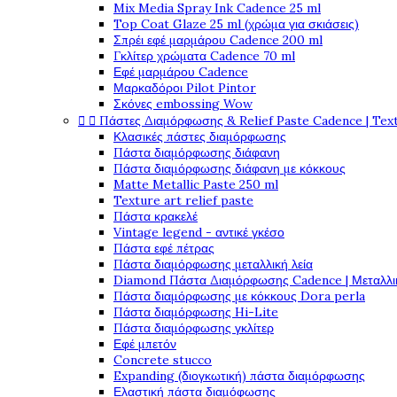
Mix Media Spray Ink Cadence 25 ml
Top Coat Glaze 25 ml (χρώμα για σκιάσεις)
Σπρέι εφέ μαρμάρου Cadence 200 ml
Γκλίτερ χρώματα Cadence 70 ml
Εφέ μαρμάρου Cadence
Μαρκαδόροι Pilot Pintor
Σκόνες embossing Wow


Πάστες Διαμόρφωσης & Relief Paste Cadence | Tex
Κλασικές πάστες διαμόρφωσης
Πάστα διαμόρφωσης διάφανη
Πάστα διαμόρφωσης διάφανη με κόκκους
Matte Metallic Paste 250 ml
Texture art relief paste
Πάστα κρακελέ
Vintage legend - αντικέ γκέσο
Πάστα εφέ πέτρας
Πάστα διαμόρφωσης μεταλλική λεία
Diamond Πάστα Διαμόρφωσης Cadence | Μεταλλικ
Πάστα διαμόρφωσης με κόκκους Dora perla
Πάστα διαμόρφωσης Hi-Lite
Πάστα διαμόρφωσης γκλίτερ
Εφέ μπετόν
Concrete stucco
Expanding (διογκωτική) πάστα διαμόρφωσης
Ελαστική πάστα διαμόφωσης