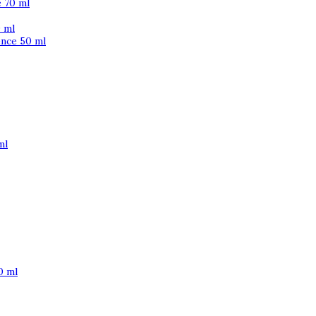
 70 ml
 ml
ence 50 ml
ml
0 ml