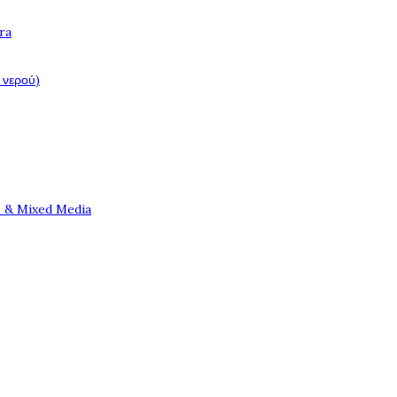
ra
 νερού)
e & Mixed Media