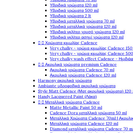
Υβριδικά χρώματα 120 ml
Υβριδικά χρώματα 500 ml
Υβριδικά χρώματα 2 lt
Υβριδικά μεταλλικά χρώματα 70 ml
Υβριδικά μεταλλικά χρώματα 120 ml
Υβριδικά γκλίτερ χρυσό χρώματα 120 ml
Υβριδικά γκλίτερ ασημί χρώματα 120 ml


Χρώματα κιμωλίας Cadence
Very chalky - χρώμα κιμωλίας Cadence 150
Very chalky - χρώμα κιμωλίας Cadence 500
Very chalky wash effect Cadence - Ημιδιά


Ακρυλικά χρώματα premium Cadence
Ακρυλικά χρώματα Cadence 70 ml
Ακρυλικά χρώματα Cadence 120 ml
Harmony ακρυλικά χρώματα
Ambiante υδροφοβικά ακρυλικά χρώματα
Style Matt Cadence (Ματ ακρυλικά χρώματα) 120
Handy Lacquered Paint (Λάκα)


Μεταλλικά χρώματα Cadence
Matte Metallic Paint 50 ml
Cadence Dora μεταλλικά χρώματα 50 ml
Μεταλλικά Χρώματα Cadence 70ml | Ακρυλι
Μεταλλικά χρώματα Cadence 120 ml
Diamond μεταλλικά χρώματα Cadence 70 m