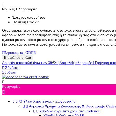
×
Νομικές Πληροφορίες
Έλεγχος απορρήτου
Πολιτική Cookie
Όταν επισκέπτεστε οποιονδήποτε ιστότοπο, ενδέχεται να αποθηκεύσει 
αφορούν εσάς, τις προτιμήσεις σας ή τη συσκευή σας στο Διαδίκτυο (υ
σχετικά με τον τρόπο με τον οποίο χρησιμοποιούμε τα cookies σε αυτ
Ωστόσο, εάν το κάνετε αυτό, μπορεί να επηρεάσει την εμπειρία σας α
Πληροφορίες: GDPR
Επιτρέπονται όλα
Δωρεάν αποστολή άνω των 39€* | Ασφαλείς πληρωμές | Γρήγορη απο

Σύνδεση
Σύνδεση

Κατηγορίες



🎨 Υλικά Χεροτεχνίας- Ζωγραφικής


Ακρυλικά Χρώματα Ζωγραφικής & Decoupage Cade


Υβριδικά ακρυλικά χρώματα Cadence
Υβριδικά Χρώματα 70 Ml