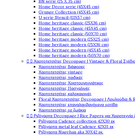
BN serie (25 X 35 cm)
Home Decor serie (45X45 cm)
Grunge Collection (45X45 cm)
U serie Stencil (13X57 cm)
Home heritage classic (25X36 cm)
Home heritage classic (45X45 cm)
Home heritage classic (50X70 cm)
Home heritage modern (25X25 cm)
Home heritage modern (25X36 cm)
Home heritage modern (45X45 cm)
Home heritage modern (50X70 cm)


Χαρτοπετσέτες Decoupage | Vintage & Floral Σχέδια
Χαρτοπετσέτες διάφορες
Χαρτοπετσέτες vintage
Χαρτοπετσέτες παιδικές
Χαρτοπετσέτες Χριστουγεννιάτικες
Χαρτοπετσέτες Πασχαλινές
Χαρτοπετσέτες καλοκαιρινές
Floral Χαρτοπετσέτες Decoupage | Λουλούδια & 
Χαρτοπετσέτες επαναλαμβανόμενα μοτίβα
Χαρτοπετσέτες με ζωάκια


Ριζόχαρτα Decoupage | Rice Papers για Χειροτεχνία 
Ριζόχαρτα Cadence collection 42X30 εκ
Ριζόχαρτα metal leaf Cadence 42X31 εκ
Ριζόχαρτα Nagehan aka 30X42 εκ.