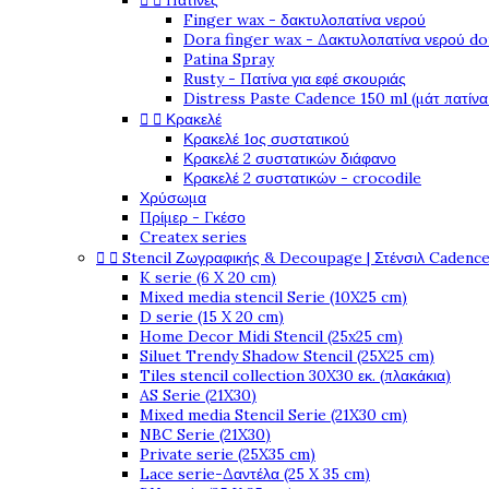


Πατίνες
Finger wax - δακτυλοπατίνα νερού
Dora finger wax - Δακτυλοπατίνα νερού do
Patina Spray
Rusty - Πατίνα για εφέ σκουριάς
Distress Paste Cadence 150 ml (μάτ πατίνα


Κρακελέ
Κρακελέ 1ος συστατικού
Κρακελέ 2 συστατικών διάφανο
Κρακελέ 2 συστατικών - crocodile
Χρύσωμα
Πρίμερ - Γκέσο
Createx series


Stencil Ζωγραφικής & Decoupage | Στένσιλ Cadenc
K serie (6 X 20 cm)
Mixed media stencil Serie (10X25 cm)
D serie (15 X 20 cm)
Home Decor Midi Stencil (25x25 cm)
Siluet Trendy Shadow Stencil (25X25 cm)
Tiles stencil collection 30X30 εκ. (πλακάκια)
AS Serie (21X30)
Mixed media Stencil Serie (21X30 cm)
NBC Serie (21X30)
Private serie (25X35 cm)
Lace serie-Δαντέλα (25 X 35 cm)