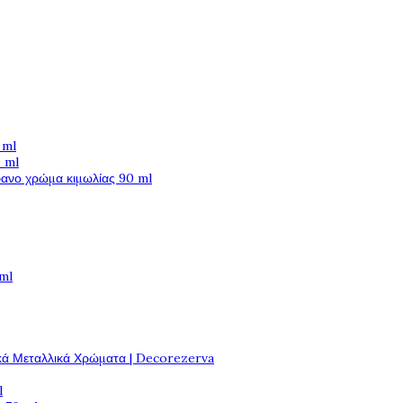
 ml
 ml
φανο χρώμα κιμωλίας 90 ml
 ml
κά Μεταλλικά Χρώματα | Decorezerva
l