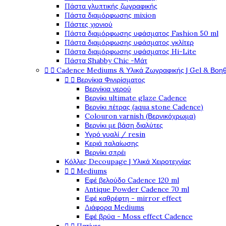
Πάστα γλυπτικής ζωγραφικής
Πάστα διαμόρφωσης mixion
Πάστες χιονιού
Πάστα διαμόρφωσης υφάσματος Fashion 50 ml
Πάστα διαμόρφωσης υφάσματος γκλίτερ
Πάστα διαμόρφωσης υφάσματος Hi-Lite
Πάστα Shabby Chic -Μάτ


Cadence Mediums & Υλικά Ζωγραφικής | Gel & Βοη


Βερνίκια Φινιρίσματος
Βερνίκια νερού
Βερνίκι ultimate glaze Cadence
Βερνίκι πέτρας (aqua stone Cadence)
Colouron varnish (Βερνικόχρωμα)
Βερνίκι με βάση διαλύτες
Υγρό γυαλί / resin
Κεριά παλαίωσης
Βερνίκι σπρέι
Κόλλες Decoupage | Υλικά Χειροτεχνίας


Mediums
Εφέ βελούδο Cadence 120 ml
Antique Powder Cadence 70 ml
Εφέ καθρέφτη - mirror effect
Διάφορα Mediums
Εφέ βρύα - Moss effect Cadence