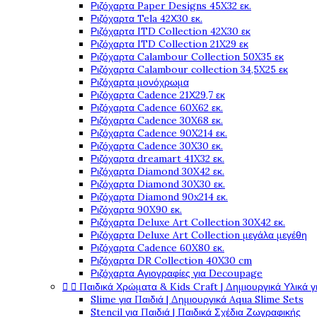
Ριζόχαρτα Paper Designs 45X32 εκ.
Ριζόχαρτα Tela 42Χ30 εκ.
Ριζόχαρτα ITD Collection 42X30 εκ
Ριζόχαρτα ITD Collection 21X29 εκ
Ριζόχαρτα Calambour Collection 50X35 εκ
Ριζόχαρτα Calambour collection 34,5X25 εκ
Ριζόχαρτα μονόχρωμα
Ριζόχαρτα Cadence 21Χ29,7 εκ
Ριζόχαρτα Cadence 60X62 εκ.
Ριζόχαρτα Cadence 30X68 εκ.
Ριζόχαρτα Cadence 90X214 εκ.
Ριζόχαρτα Cadence 30X30 εκ.
Ριζόχαρτα dreamart 41X32 εκ.
Ριζόχαρτα Diamond 30X42 εκ.
Ριζόχαρτα Diamond 30X30 εκ.
Ριζόχαρτα Diamond 90x214 εκ.
Ριζόχαρτα 90X90 εκ.
Ριζόχαρτα Deluxe Art Collection 30X42 εκ.
Ριζόχαρτα Deluxe Art Collection μεγάλα μεγέθη
Ριζόχαρτα Cadence 60X80 εκ.
Ριζόχαρτα DR Collection 40X30 cm
Ριζόχαρτα Αγιογραφίες για Decoupage


Παιδικά Χρώματα & Kids Craft | Δημιουργικά Υλικά γ
Slime για Παιδιά | Δημιουργικά Aqua Slime Sets
Stencil για Παιδιά | Παιδικά Σχέδια Ζωγραφικής