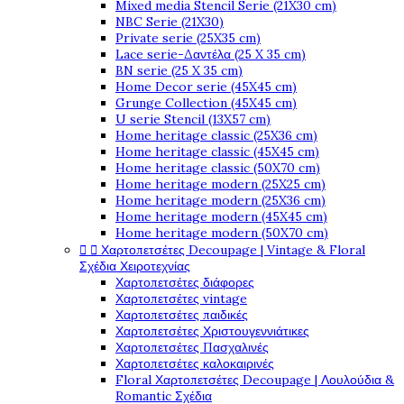
Mixed media Stencil Serie (21X30 cm)
NBC Serie (21X30)
Private serie (25X35 cm)
Lace serie-Δαντέλα (25 X 35 cm)
BN serie (25 X 35 cm)
Home Decor serie (45X45 cm)
Grunge Collection (45X45 cm)
U serie Stencil (13X57 cm)
Home heritage classic (25X36 cm)
Home heritage classic (45X45 cm)
Home heritage classic (50X70 cm)
Home heritage modern (25X25 cm)
Home heritage modern (25X36 cm)
Home heritage modern (45X45 cm)
Home heritage modern (50X70 cm)


Χαρτοπετσέτες Decoupage | Vintage & Floral
Σχέδια Χειροτεχνίας
Χαρτοπετσέτες διάφορες
Χαρτοπετσέτες vintage
Χαρτοπετσέτες παιδικές
Χαρτοπετσέτες Χριστουγεννιάτικες
Χαρτοπετσέτες Πασχαλινές
Χαρτοπετσέτες καλοκαιρινές
Floral Χαρτοπετσέτες Decoupage | Λουλούδια &
Romantic Σχέδια