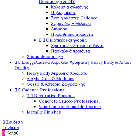
Decoupage & DIY
Καλούπια σιλικόνης
Πηλός αέρος
Σκόνη γκλίττερ Cadence
Σφραγίδες - Μελάνια
Διάφορα
Προωθητικά προϊόντα


Θεματικές κατηγορίες
Χριστουγεννιάτικα προϊόντα
Πασχαλινά προϊόντα
Χαρτιά decoupage


Επαγγελματικά Ακρυλικά Χρώματα | Heavy Body & Artist
Quality
Heavy Body Ακρυλικά Χρώματα
Acrylic Gels & Mediums
Gesso & Αστάρια Ζωγραφικής


Cadence Professional


Decorative Finishes
Concrete Stucco Professional
Venetian touch marble texture
Metallic Finishes

Σύνδεση
Σύνδεση
0
Καλάθι