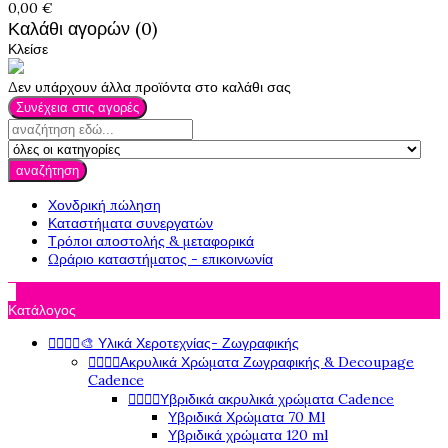
0,00 €
Καλάθι αγορών (0)
Κλείσε
Δεν υπάρχουν άλλα προϊόντα στο καλάθι σας
Συνέχεια στις αγορές
αναζήτηση
Χονδρική πώληση
Καταστήματα συνεργατών
Τρόποι αποστολής & μεταφορικά
Ωράριο καταστήματος - επικοινωνία

Κατάλογος




🎨 Υλικά Χεροτεχνίας- Ζωγραφικής




Ακρυλικά Χρώματα Ζωγραφικής & Decoupage
Cadence




Υβριδικά ακρυλικά χρώματα Cadence
Υβριδικά Χρώματα 70 Ml
Υβριδικά χρώματα 120 ml