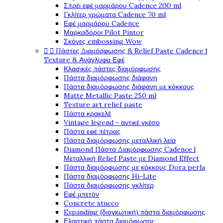
Σπρέι εφέ μαρμάρου Cadence 200 ml
Γκλίτερ χρώματα Cadence 70 ml
Εφέ μαρμάρου Cadence
Μαρκαδόροι Pilot Pintor
Σκόνες embossing Wow


Πάστες Διαμόρφωσης & Relief Paste Cadence |
Texture & Ανάγλυφα Εφέ
Κλασικές πάστες διαμόρφωσης
Πάστα διαμόρφωσης διάφανη
Πάστα διαμόρφωσης διάφανη με κόκκους
Matte Metallic Paste 250 ml
Texture art relief paste
Πάστα κρακελέ
Vintage legend - αντικέ γκέσο
Πάστα εφέ πέτρας
Πάστα διαμόρφωσης μεταλλική λεία
Diamond Πάστα Διαμόρφωσης Cadence |
Μεταλλική Relief Paste με Diamond Effect
Πάστα διαμόρφωσης με κόκκους Dora perla
Πάστα διαμόρφωσης Hi-Lite
Πάστα διαμόρφωσης γκλίτερ
Εφέ μπετόν
Concrete stucco
Expanding (διογκωτική) πάστα διαμόρφωσης
Ελαστική πάστα διαμόφωσης