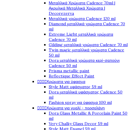
Μεταλλικά Χρώματα Cadence 70ml |
Ακρυλικά Μεταλλικά Χρώματα |
Decorezerva
Μεταλλικά χρώματα Cadence 120 ml
Diamond μεταλλικά χρώματα Cadence 70
ml
Extreme Light μεταλλικά χρώματα
Cadence 70 ml
Gilding μεταλλικά χρώματα Cadence 70 ml
Twin magic μεταλλικά χρώματα Cadence
50 ml
Dora μεταλλικά χρώματα κερί-σαπούνι
Cadence 50 ml
Prisma metallic paint
Reflectique Effect Paint




Χρώματα για ύφασμα
Style Matt υφάσματος 59 ml
Dora μεταλλικά υφάσματος Cadence 50
ml
Fashion spray για ύφασμα 100 ml




Χρώματα για γυαλί - πορσελάνη
Dora Glass Metallic & Porcelain Paint 50
ml
Very Chalky Glass Decor 59 ml
Style Matt Enamel 59 ml