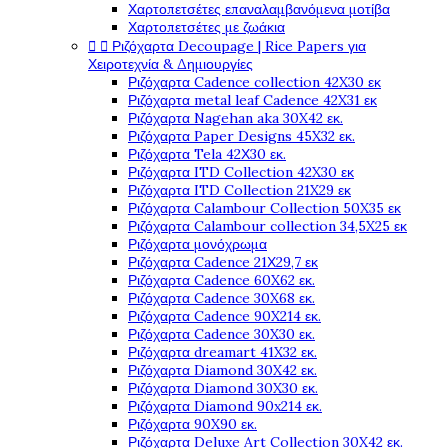
Χαρτοπετσέτες επαναλαμβανόμενα μοτίβα
Χαρτοπετσέτες με ζωάκια


Ριζόχαρτα Decoupage | Rice Papers για
Χειροτεχνία & Δημιουργίες
Ριζόχαρτα Cadence collection 42X30 εκ
Ριζόχαρτα metal leaf Cadence 42X31 εκ
Ριζόχαρτα Nagehan aka 30X42 εκ.
Ριζόχαρτα Paper Designs 45X32 εκ.
Ριζόχαρτα Tela 42Χ30 εκ.
Ριζόχαρτα ITD Collection 42X30 εκ
Ριζόχαρτα ITD Collection 21X29 εκ
Ριζόχαρτα Calambour Collection 50X35 εκ
Ριζόχαρτα Calambour collection 34,5X25 εκ
Ριζόχαρτα μονόχρωμα
Ριζόχαρτα Cadence 21Χ29,7 εκ
Ριζόχαρτα Cadence 60X62 εκ.
Ριζόχαρτα Cadence 30X68 εκ.
Ριζόχαρτα Cadence 90X214 εκ.
Ριζόχαρτα Cadence 30X30 εκ.
Ριζόχαρτα dreamart 41X32 εκ.
Ριζόχαρτα Diamond 30X42 εκ.
Ριζόχαρτα Diamond 30X30 εκ.
Ριζόχαρτα Diamond 90x214 εκ.
Ριζόχαρτα 90X90 εκ.
Ριζόχαρτα Deluxe Art Collection 30X42 εκ.