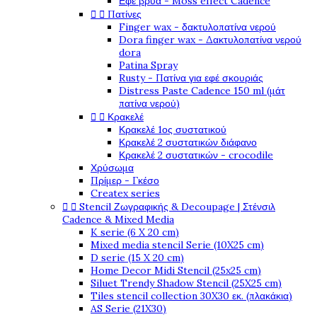
Εφέ βρύα - Moss effect Cadence


Πατίνες
Finger wax - δακτυλοπατίνα νερού
Dora finger wax - Δακτυλοπατίνα νερού
dora
Patina Spray
Rusty - Πατίνα για εφέ σκουριάς
Distress Paste Cadence 150 ml (μάτ
πατίνα νερού)


Κρακελέ
Κρακελέ 1ος συστατικού
Κρακελέ 2 συστατικών διάφανο
Κρακελέ 2 συστατικών - crocodile
Χρύσωμα
Πρίμερ - Γκέσο
Createx series


Stencil Ζωγραφικής & Decoupage | Στένσιλ
Cadence & Mixed Media
K serie (6 X 20 cm)
Mixed media stencil Serie (10X25 cm)
D serie (15 X 20 cm)
Home Decor Midi Stencil (25x25 cm)
Siluet Trendy Shadow Stencil (25X25 cm)
Tiles stencil collection 30X30 εκ. (πλακάκια)
AS Serie (21X30)