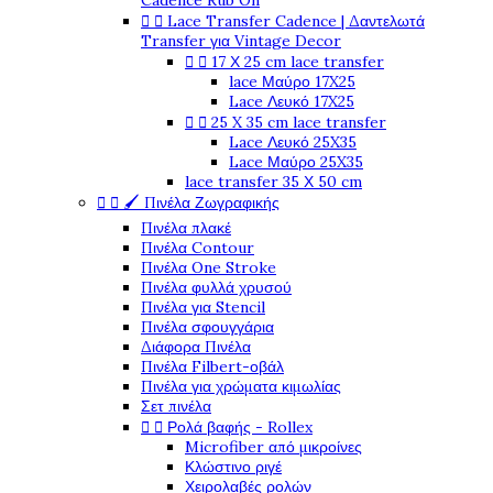
Cadence Rub On


Lace Transfer Cadence | Δαντελωτά
Transfer για Vintage Decor


17 Χ 25 cm lace transfer
lace Μαύρο 17X25
Lace Λευκό 17X25


25 X 35 cm lace transfer
Lace Λευκό 25X35
Lace Μαύρο 25X35
lace transfer 35 Χ 50 cm


🖌️ Πινέλα Ζωγραφικής
Πινέλα πλακέ
Πινέλα Contour
Πινέλα One Stroke
Πινέλα φυλλά χρυσού
Πινέλα για Stencil
Πινέλα σφουγγάρια
Διάφορα Πινέλα
Πινέλα Filbert-οβάλ
Πινέλα για χρώματα κιμωλίας
Σετ πινέλα


Ρολά βαφής - Rollex
Microfiber από μικροίνες
Κλώστινο ριγέ
Χειρολαβές ρολών