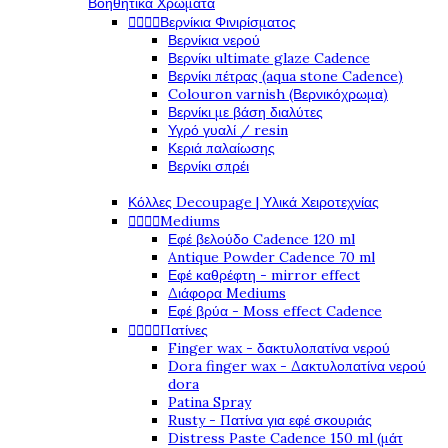
Βοηθητικά Χρώματα




Βερνίκια Φινιρίσματος
Βερνίκια νερού
Βερνίκι ultimate glaze Cadence
Βερνίκι πέτρας (aqua stone Cadence)
Colouron varnish (Βερνικόχρωμα)
Βερνίκι με βάση διαλύτες
Υγρό γυαλί / resin
Κεριά παλαίωσης
Βερνίκι σπρέι
Κόλλες Decoupage | Υλικά Χειροτεχνίας




Mediums
Εφέ βελούδο Cadence 120 ml
Antique Powder Cadence 70 ml
Εφέ καθρέφτη - mirror effect
Διάφορα Mediums
Εφέ βρύα - Moss effect Cadence




Πατίνες
Finger wax - δακτυλοπατίνα νερού
Dora finger wax - Δακτυλοπατίνα νερού
dora
Patina Spray
Rusty - Πατίνα για εφέ σκουριάς
Distress Paste Cadence 150 ml (μάτ