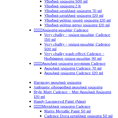
Υβριδικά χρώματα 500 ml
Υβριδικά χρώματα 2 lt
Υβριδικά μεταλλικά χρώματα 70 ml
Υβριδικά μεταλλικά χρώματα 120 ml
Υβριδικά γκλίτερ χρυσό χρώματα 120 ml
Υβριδικά γκλίτερ ασημί χρώματα 120 ml




Χρώματα κιμωλίας Cadence
Very chalky - χρώμα κιμωλίας Cadence
150 ml
Very chalky - χρώμα κιμωλίας Cadence
500 ml
Very chalky wash effect Cadence -
Ημιδιάφανο χρώμα κιμωλίας 90 ml




Ακρυλικά χρώματα premium Cadence
Ακρυλικά χρώματα Cadence 70 ml
Ακρυλικά χρώματα Cadence 120 ml
Harmony ακρυλικά χρώματα
Ambiante υδροφοβικά ακρυλικά χρώματα
Style Matt Cadence – Ματ Ακρυλικά Χρώματα
120 ml
Handy Lacquered Paint (Λάκα)




Μεταλλικά χρώματα Cadence
Matte Metallic Paint 50 ml
Cadence Dora μεταλλικά χρώματα 50 ml