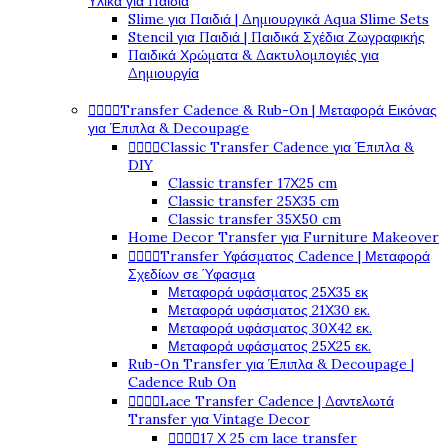
Υλικά για Παιδιά
Slime για Παιδιά | Δημιουργικά Aqua Slime Sets
Stencil για Παιδιά | Παιδικά Σχέδια Ζωγραφικής
Παιδικά Χρώματα & Δακτυλομπογιές για
Δημιουργία




Transfer Cadence & Rub-On | Μεταφορά Εικόνας
για Έπιπλα & Decoupage




Classic Transfer Cadence για Έπιπλα &
DIY
Classic transfer 17Χ25 cm
Classic transfer 25Χ35 cm
Classic transfer 35Χ50 cm
Home Decor Transfer για Furniture Makeover




Transfer Υφάσματος Cadence | Μεταφορά
Σχεδίων σε Ύφασμα
Μεταφορά υφάσματος 25Χ35 εκ
Μεταφορά υφάσματος 21Χ30 εκ.
Μεταφορά υφάσματος 30Χ42 εκ.
Μεταφορά υφάσματος 25Χ25 εκ.
Rub-On Transfer για Έπιπλα & Decoupage |
Cadence Rub On




Lace Transfer Cadence | Δαντελωτά
Transfer για Vintage Decor




17 Χ 25 cm lace transfer