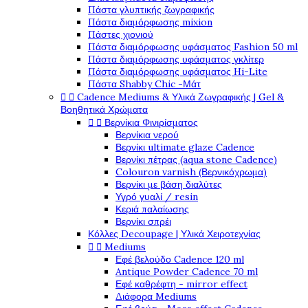
Πάστα γλυπτικής ζωγραφικής
Πάστα διαμόρφωσης mixion
Πάστες χιονιού
Πάστα διαμόρφωσης υφάσματος Fashion 50 ml
Πάστα διαμόρφωσης υφάσματος γκλίτερ
Πάστα διαμόρφωσης υφάσματος Hi-Lite
Πάστα Shabby Chic -Μάτ


Cadence Mediums & Υλικά Ζωγραφικής | Gel &
Βοηθητικά Χρώματα


Βερνίκια Φινιρίσματος
Βερνίκια νερού
Βερνίκι ultimate glaze Cadence
Βερνίκι πέτρας (aqua stone Cadence)
Colouron varnish (Βερνικόχρωμα)
Βερνίκι με βάση διαλύτες
Υγρό γυαλί / resin
Κεριά παλαίωσης
Βερνίκι σπρέι
Κόλλες Decoupage | Υλικά Χειροτεχνίας


Mediums
Εφέ βελούδο Cadence 120 ml
Antique Powder Cadence 70 ml
Εφέ καθρέφτη - mirror effect
Διάφορα Mediums