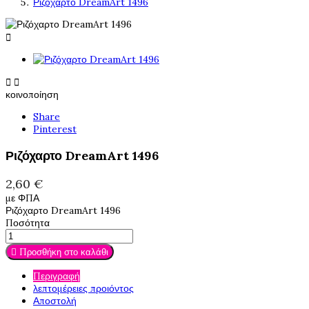
Ριζόχαρτο DreamArt 1496



κοινοποίηση
Share
Pinterest
Ριζόχαρτο DreamArt 1496
2,60 €
με ΦΠΑ
Ριζόχαρτο DreamArt 1496
Ποσότητα

Προσθήκη στο καλάθι
Περιγραφή
λεπτομέρειες προιόντος
Αποστολή