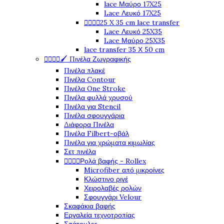
lace Μαύρο 17X25
Lace Λευκό 17X25




25 X 35 cm lace transfer
Lace Λευκό 25X35
Lace Μαύρο 25X35
lace transfer 35 Χ 50 cm




🖌️ Πινέλα Ζωγραφικής
Πινέλα πλακέ
Πινέλα Contour
Πινέλα One Stroke
Πινέλα φυλλά χρυσού
Πινέλα για Stencil
Πινέλα σφουγγάρια
Διάφορα Πινέλα
Πινέλα Filbert-οβάλ
Πινέλα για χρώματα κιμωλίας
Σετ πινέλα




Ρολά βαφής - Rollex
Microfiber από μικροίνες
Κλώστινο ριγέ
Χειρολαβές ρολών
Σφουγγάρι Velour
Σκαφάκια βαφής
Εργαλεία τεχνοτροπίας