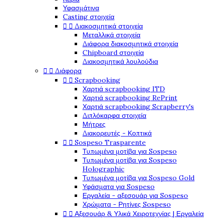
Υφασμάτινα
Casting στοιχεία


Διακοσμητικά στοιχεία
Μεταλλικά στοιχεία
Διάφορα διακοσμητικά στοιχεία
Chipboard στοιχεία
Διακοσμητικά λουλούδια


Διάφορα


Scrapbooking
Χαρτιά scrapbooking ITD
Χαρτιά scrapbooking RePrint
Χαρτιά scrapbooking Scrapberry's
Διπλόκαρφα στοιχεία
Μήτρες
Διακορευτές - Κοπτικά


Sospeso Trasparente
Τυπωμένα μοτίβα για Sospeso
Τυπωμένα μοτίβα για Sospeso
Holographic
Τυπωμένα μοτίβα για Sospeso Gold
Υφάσματα για Sospeso
Εργαλεία - αξεσουάρ για Sospeso
Χρώματα - Ρητίνες Sospeso


Αξεσουάρ & Υλικά Χειροτεχνίας | Εργαλεία