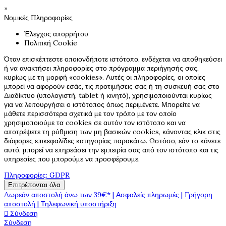
×
Νομικές Πληροφορίες
Έλεγχος απορρήτου
Πολιτική Cookie
Όταν επισκέπτεστε οποιονδήποτε ιστότοπο, ενδέχεται να αποθηκεύσει
ή να ανακτήσει πληροφορίες στο πρόγραμμα περιήγησής σας,
κυρίως με τη μορφή «cookies». Αυτές οι πληροφορίες, οι οποίες
μπορεί να αφορούν εσάς, τις προτιμήσεις σας ή τη συσκευή σας στο
Διαδίκτυο (υπολογιστή, tablet ή κινητό), χρησιμοποιούνται κυρίως
για να λειτουργήσει ο ιστότοπος όπως περιμένετε. Μπορείτε να
μάθετε περισσότερα σχετικά με τον τρόπο με τον οποίο
χρησιμοποιούμε τα cookies σε αυτόν τον ιστότοπο και να
αποτρέψετε τη ρύθμιση των μη βασικών cookies, κάνοντας κλικ στις
διάφορες επικεφαλίδες κατηγορίας παρακάτω. Ωστόσο, εάν το κάνετε
αυτό, μπορεί να επηρεάσει την εμπειρία σας από τον ιστότοπο και τις
υπηρεσίες που μπορούμε να προσφέρουμε.
Πληροφορίες: GDPR
Επιτρέπονται όλα
Δωρεάν αποστολή άνω των 39€* | Ασφαλείς πληρωμές | Γρήγορη
αποστολή | Τηλεφωνική υποστήριξη

Σύνδεση
Σύνδεση