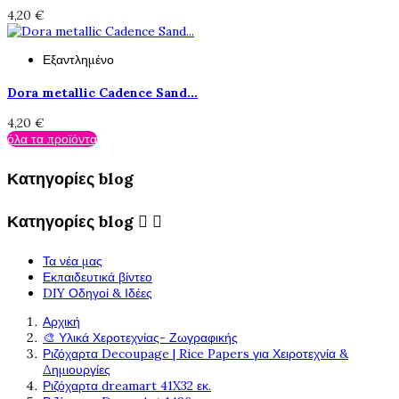
4,20 €
Εξαντλημένο
Dora metallic Cadence Sand...
4,20 €
όλα τα προϊόντα
Κατηγορίες blog
Κατηγορίες blog


Τα νέα μας
Εκπαιδευτικά βίντεο
DIY Οδηγοί & Ιδέες
Αρχική
🎨 Υλικά Χεροτεχνίας- Ζωγραφικής
Ριζόχαρτα Decoupage | Rice Papers για Χειροτεχνία &
Δημιουργίες
Ριζόχαρτα dreamart 41X32 εκ.