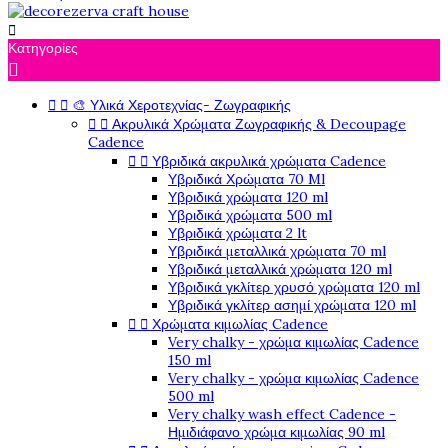

Κατηγορίες



🎨 Υλικά Χεροτεχνίας- Ζωγραφικής


Ακρυλικά Χρώματα Ζωγραφικής & Decoupage
Cadence


Υβριδικά ακρυλικά χρώματα Cadence
Υβριδικά Χρώματα 70 Ml
Υβριδικά χρώματα 120 ml
Υβριδικά χρώματα 500 ml
Υβριδικά χρώματα 2 lt
Υβριδικά μεταλλικά χρώματα 70 ml
Υβριδικά μεταλλικά χρώματα 120 ml
Υβριδικά γκλίτερ χρυσό χρώματα 120 ml
Υβριδικά γκλίτερ ασημί χρώματα 120 ml


Χρώματα κιμωλίας Cadence
Very chalky - χρώμα κιμωλίας Cadence
150 ml
Very chalky - χρώμα κιμωλίας Cadence
500 ml
Very chalky wash effect Cadence -
Ημιδιάφανο χρώμα κιμωλίας 90 ml