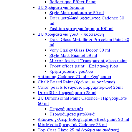
Reflectique Effect Paint


Χρώματα για ύφασμα
Style Matt υφάσματος 59 ml
Dora μεταλλικά υφάσματος Cadence 50
ml
Fashion spray για ύφασμα 100 ml


Χρώματα για γυαλί - πορσελάνη
Dora Glass Metallic & Porcelain Paint 50
ml
Very Chalky Glass Decor 59 ml
Style Matt Enamel 59 ml
Mirror festival Transparent glass paint
Frost effect paint - Εφέ παγωμένου
Κρέμα χάραξης γυαλιού
Antiquing Cadence 70 ml - Υγρή κάσια
Chalk Board Paint (Χρώμα μαυροπίνακα)
Color pearls (σταγόνες μαργαριταριών) 25ml
Dora 3D - Περιγράμματα 25 ml


Dimensional Paint Cadence- Περιγράμματα
50 ml
Περιγράμματα μάτ
Περιγράμματα μεταλλικά
Διάφανο γκλίτερ holographic effect paint 90 ml
Mix Media Spray Ink Cadence 25 ml
Top Coat Glaze 25 ml (χρώμα για σκιάσεις)