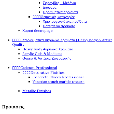
Σφραγίδες - Μελάνια
Διάφορα
Προωθητικά προϊόντα




Θεματικές κατηγορίες
Χριστουγεννιάτικα προϊόντα
Πασχαλινά προϊόντα
Χαρτιά decoupage




Επαγγελματικά Ακρυλικά Χρώματα | Heavy Body & Artist
Quality
Heavy Body Ακρυλικά Χρώματα
Acrylic Gels & Mediums
Gesso & Αστάρια Ζωγραφικής




Cadence Professional




Decorative Finishes
Concrete Stucco Professional
Venetian touch marble texture
Metallic Finishes
Προτάσεις