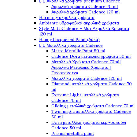


Ακρυλικά χρώματα premium Cadence
Ακρυλικά χρώματα Cadence 70 ml
Ακρυλικά χρώματα Cadence 120 ml
Harmony ακρυλικά χρώματα
Ambiante υδροφοβικά ακρυλικά χρώματα
Style Matt Cadence – Ματ Ακρυλικά Χρώματα
120 ml
Handy Lacquered Paint (Λάκα)


Μεταλλικά χρώματα Cadence
Matte Metallic Paint 50 ml
Cadence Dora μεταλλικά χρώματα 50 ml
Μεταλλικά Χρώματα Cadence 70ml |
Ακρυλικά Μεταλλικά Χρώματα |
Decorezerva
Μεταλλικά χρώματα Cadence 120 ml
Diamond μεταλλικά χρώματα Cadence 70
ml
Extreme Light μεταλλικά χρώματα
Cadence 70 ml
Gilding μεταλλικά χρώματα Cadence 70 ml
Twin magic μεταλλικά χρώματα Cadence
50 ml
Dora μεταλλικά χρώματα κερί-σαπούνι
Cadence 50 ml
Prisma metallic paint