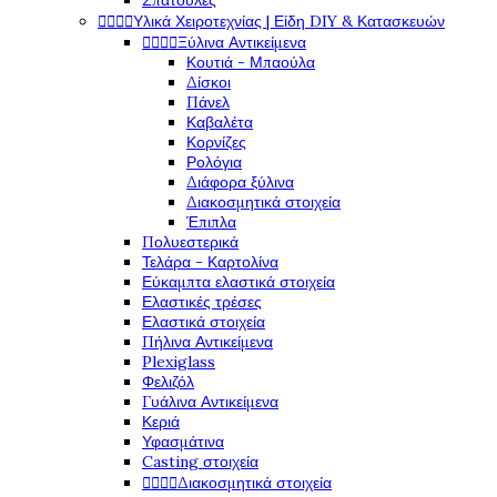
Σπάτουλες




Υλικά Χειροτεχνίας | Είδη DIY & Κατασκευών




Ξύλινα Αντικείμενα
Κουτιά - Μπαούλα
Δίσκοι
Πάνελ
Καβαλέτα
Κορνίζες
Ρολόγια
Διάφορα ξύλινα
Διακοσμητικά στοιχεία
Έπιπλα
Πολυεστερικά
Τελάρα - Καρτολίνα
Εύκαμπτα ελαστικά στοιχεία
Ελαστικές τρέσες
Ελαστικά στοιχεία
Πήλινα Αντικείμενα
Plexiglass
Φελιζόλ
Γυάλινα Αντικείμενα
Κεριά
Υφασμάτινα
Casting στοιχεία




Διακοσμητικά στοιχεία