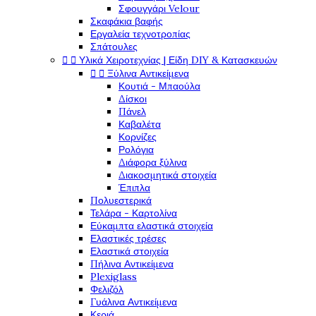
Σφουγγάρι Velour
Σκαφάκια βαφής
Εργαλεία τεχνοτροπίας
Σπάτουλες


Υλικά Χειροτεχνίας | Είδη DIY & Κατασκευών


Ξύλινα Αντικείμενα
Κουτιά - Μπαούλα
Δίσκοι
Πάνελ
Καβαλέτα
Κορνίζες
Ρολόγια
Διάφορα ξύλινα
Διακοσμητικά στοιχεία
Έπιπλα
Πολυεστερικά
Τελάρα - Καρτολίνα
Εύκαμπτα ελαστικά στοιχεία
Ελαστικές τρέσες
Ελαστικά στοιχεία
Πήλινα Αντικείμενα
Plexiglass
Φελιζόλ
Γυάλινα Αντικείμενα
Κεριά