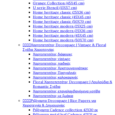
Grunge Collection (45X45 cm)
U serie Stencil (13X57 cm)
Home heritage classic (25X36 cm)
Home heritage classic (45X45 cm)
Home heritage classic (50X70 cm)
Home heritage modern (25X25 cm)
Home heritage modern (25X36 cm)
Home heritage modern (45X45 cm)
Home heritage modern (50X70 cm)




Χαρτοπετσέτες Decoupage | Vintage & Floral
Σχέδια Χειροτεχνίας
Χαρτοπετσέτες διάφορες
Χαρτοπετσέτες vintage
Χαρτοπετσέτες παιδικές
Χαρτοπετσέτες Χριστουγεννιάτικες
Χαρτοπετσέτες Πασχαλινές
Χαρτοπετσέτες καλοκαιρινές
Floral Χαρτοπετσέτες Decoupage | Λουλούδια &
Romantic Σχέδια
Χαρτοπετσέτες επαναλαμβανόμενα μοτίβα
Χαρτοπετσέτες με ζωάκια




Ριζόχαρτα Decoupage | Rice Papers για
Χειροτεχνία & Δημιουργίες
Ριζόχαρτα Cadence collection 42X30 εκ
Ριζόχαρτα metal leaf Cadence 42X31 εκ