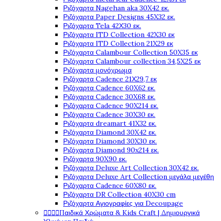
Ριζόχαρτα Nagehan aka 30X42 εκ.
Ριζόχαρτα Paper Designs 45X32 εκ.
Ριζόχαρτα Tela 42Χ30 εκ.
Ριζόχαρτα ITD Collection 42X30 εκ
Ριζόχαρτα ITD Collection 21X29 εκ
Ριζόχαρτα Calambour Collection 50X35 εκ
Ριζόχαρτα Calambour collection 34,5X25 εκ
Ριζόχαρτα μονόχρωμα
Ριζόχαρτα Cadence 21Χ29,7 εκ
Ριζόχαρτα Cadence 60X62 εκ.
Ριζόχαρτα Cadence 30X68 εκ.
Ριζόχαρτα Cadence 90X214 εκ.
Ριζόχαρτα Cadence 30X30 εκ.
Ριζόχαρτα dreamart 41X32 εκ.
Ριζόχαρτα Diamond 30X42 εκ.
Ριζόχαρτα Diamond 30X30 εκ.
Ριζόχαρτα Diamond 90x214 εκ.
Ριζόχαρτα 90X90 εκ.
Ριζόχαρτα Deluxe Art Collection 30X42 εκ.
Ριζόχαρτα Deluxe Art Collection μεγάλα μεγέθη
Ριζόχαρτα Cadence 60X80 εκ.
Ριζόχαρτα DR Collection 40X30 cm
Ριζόχαρτα Αγιογραφίες για Decoupage




Παιδικά Χρώματα & Kids Craft | Δημιουργικά