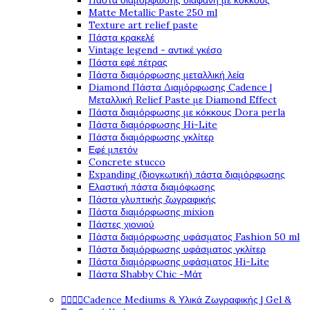
Πάστα διαμόρφωσης διάφανη με κόκκους
Matte Metallic Paste 250 ml
Texture art relief paste
Πάστα κρακελέ
Vintage legend - αντικέ γκέσο
Πάστα εφέ πέτρας
Πάστα διαμόρφωσης μεταλλική λεία
Diamond Πάστα Διαμόρφωσης Cadence |
Μεταλλική Relief Paste με Diamond Effect
Πάστα διαμόρφωσης με κόκκους Dora perla
Πάστα διαμόρφωσης Hi-Lite
Πάστα διαμόρφωσης γκλίτερ
Εφέ μπετόν
Concrete stucco
Expanding (διογκωτική) πάστα διαμόρφωσης
Ελαστική πάστα διαμόφωσης
Πάστα γλυπτικής ζωγραφικής
Πάστα διαμόρφωσης mixion
Πάστες χιονιού
Πάστα διαμόρφωσης υφάσματος Fashion 50 ml
Πάστα διαμόρφωσης υφάσματος γκλίτερ
Πάστα διαμόρφωσης υφάσματος Hi-Lite
Πάστα Shabby Chic -Μάτ




Cadence Mediums & Υλικά Ζωγραφικής | Gel &