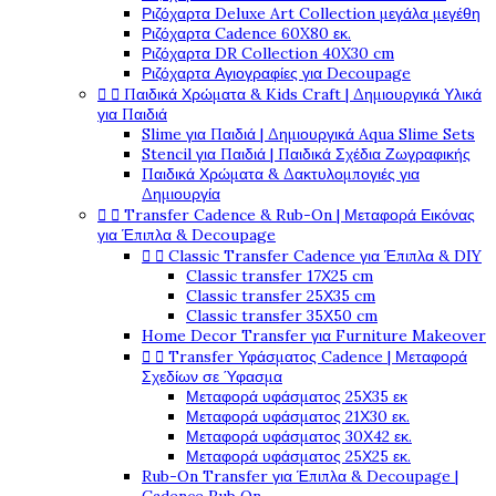
Ριζόχαρτα Deluxe Art Collection μεγάλα μεγέθη
Ριζόχαρτα Cadence 60X80 εκ.
Ριζόχαρτα DR Collection 40X30 cm
Ριζόχαρτα Αγιογραφίες για Decoupage


Παιδικά Χρώματα & Kids Craft | Δημιουργικά Υλικά
για Παιδιά
Slime για Παιδιά | Δημιουργικά Aqua Slime Sets
Stencil για Παιδιά | Παιδικά Σχέδια Ζωγραφικής
Παιδικά Χρώματα & Δακτυλομπογιές για
Δημιουργία


Transfer Cadence & Rub-On | Μεταφορά Εικόνας
για Έπιπλα & Decoupage


Classic Transfer Cadence για Έπιπλα & DIY
Classic transfer 17Χ25 cm
Classic transfer 25Χ35 cm
Classic transfer 35Χ50 cm
Home Decor Transfer για Furniture Makeover


Transfer Υφάσματος Cadence | Μεταφορά
Σχεδίων σε Ύφασμα
Μεταφορά υφάσματος 25Χ35 εκ
Μεταφορά υφάσματος 21Χ30 εκ.
Μεταφορά υφάσματος 30Χ42 εκ.
Μεταφορά υφάσματος 25Χ25 εκ.
Rub-On Transfer για Έπιπλα & Decoupage |