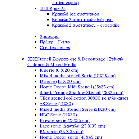
πατίνα νερού)




Κρακελέ
Κρακελέ 1ος συστατικού
Κρακελέ 2 συστατικών διάφανο
Κρακελέ 2 συστατικών - crocodile
Χρύσωμα
Πρίμερ - Γκέσο
Createx series




Stencil Ζωγραφικής & Decoupage | Στένσιλ
Cadence & Mixed Media
K serie (6 X 20 cm)
Mixed media stencil Serie (10X25 cm)
D serie (15 X 20 cm)
Home Decor Midi Stencil (25x25 cm)
Siluet Trendy Shadow Stencil (25X25 cm)
Tiles stencil collection 30X30 εκ. (πλακάκια)
AS Serie (21X30)
Mixed media Stencil Serie (21X30 cm)
NBC Serie (21X30)
Private serie (25X35 cm)
Lace serie-Δαντέλα (25 X 35 cm)
BN serie (25 X 35 cm)
Home Decor serie (45X45 cm)