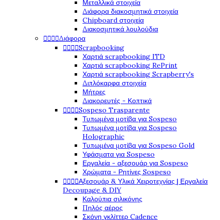
Μεταλλικά στοιχεία
Διάφορα διακοσμητικά στοιχεία
Chipboard στοιχεία
Διακοσμητικά λουλούδια




Διάφορα




Scrapbooking
Χαρτιά scrapbooking ITD
Χαρτιά scrapbooking RePrint
Χαρτιά scrapbooking Scrapberry's
Διπλόκαρφα στοιχεία
Μήτρες
Διακορευτές - Κοπτικά




Sospeso Trasparente
Τυπωμένα μοτίβα για Sospeso
Τυπωμένα μοτίβα για Sospeso
Holographic
Τυπωμένα μοτίβα για Sospeso Gold
Υφάσματα για Sospeso
Εργαλεία - αξεσουάρ για Sospeso
Χρώματα - Ρητίνες Sospeso




Αξεσουάρ & Υλικά Χειροτεχνίας | Εργαλεία
Decoupage & DIY
Καλούπια σιλικόνης
Πηλός αέρος
Σκόνη γκλίττερ Cadence