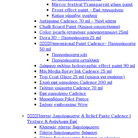
Mirror festival Transparent glass paint
Frost effect paint - Εφέ παγωμένου
Κρέμα χάραξης γυαλιού
Antiquing Cadence 70 ml - Υγρή κάσια
Chalk Board Paint (Χρώμα μαυροπίνακα)
Color pearls (σταγόνες μαργαριταριών) 25ml
Dora 3D - Περιγράμματα 25 ml




Dimensional Paint Cadence- Περιγράμματα
50 ml
Περιγράμματα μάτ
Περιγράμματα μεταλλικά
Διάφανο γκλίτερ holographic effect paint 90 ml
Mix Media Spray Ink Cadence 25 ml
Top Coat Glaze 25 ml (χρώμα για σκιάσεις)
Σπρέι εφέ μαρμάρου Cadence 200 ml
Γκλίτερ χρώματα Cadence 70 ml
Εφέ μαρμάρου Cadence
Μαρκαδόροι Pilot Pintor
Σκόνες embossing Wow




Πάστες Διαμόρφωσης & Relief Paste Cadence |
Texture & Ανάγλυφα Εφέ
Κλασικές πάστες διαμόρφωσης
Πάστα διαμόρφωσης διάφανη