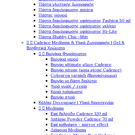
Πάστα γλυπτικής ζωγραφικής
Πάστα διαμόρφωσης mixion
Πάστες χιονιού
Πάστα διαμόρφωσης υφάσματος Fashion 50 ml
Πάστα διαμόρφωσης υφάσματος γκλίτερ
Πάστα διαμόρφωσης υφάσματος Hi-Lite
Πάστα Shabby Chic -Μάτ


Cadence Mediums & Υλικά Ζωγραφικής | Gel &
Βοηθητικά Χρώματα


Βερνίκια Φινιρίσματος
Βερνίκια νερού
Βερνίκι ultimate glaze Cadence
Βερνίκι πέτρας (aqua stone Cadence)
Colouron varnish (Βερνικόχρωμα)
Βερνίκι με βάση διαλύτες
Υγρό γυαλί / resin
Κεριά παλαίωσης
Βερνίκι σπρέι
Κόλλες Decoupage | Υλικά Χειροτεχνίας


Mediums
Εφέ βελούδο Cadence 120 ml
Antique Powder Cadence 70 ml
Εφέ καθρέφτη - mirror effect
Διάφορα Mediums