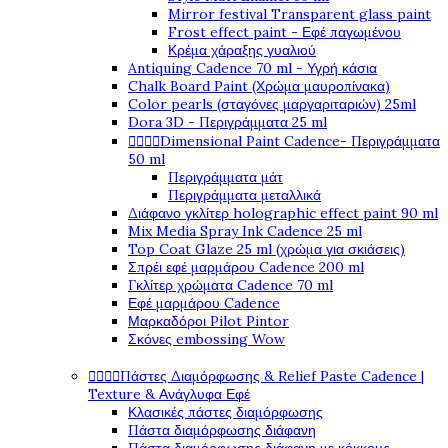
Mirror festival Transparent glass paint
Frost effect paint - Εφέ παγωμένου
Κρέμα χάραξης γυαλιού
Antiquing Cadence 70 ml - Υγρή κάσια
Chalk Board Paint (Χρώμα μαυροπίνακα)
Color pearls (σταγόνες μαργαριταριών) 25ml
Dora 3D - Περιγράμματα 25 ml




Dimensional Paint Cadence- Περιγράμματα
50 ml
Περιγράμματα μάτ
Περιγράμματα μεταλλικά
Διάφανο γκλίτερ holographic effect paint 90 ml
Mix Media Spray Ink Cadence 25 ml
Top Coat Glaze 25 ml (χρώμα για σκιάσεις)
Σπρέι εφέ μαρμάρου Cadence 200 ml
Γκλίτερ χρώματα Cadence 70 ml
Εφέ μαρμάρου Cadence
Μαρκαδόροι Pilot Pintor
Σκόνες embossing Wow




Πάστες Διαμόρφωσης & Relief Paste Cadence |
Texture & Ανάγλυφα Εφέ
Κλασικές πάστες διαμόρφωσης
Πάστα διαμόρφωσης διάφανη