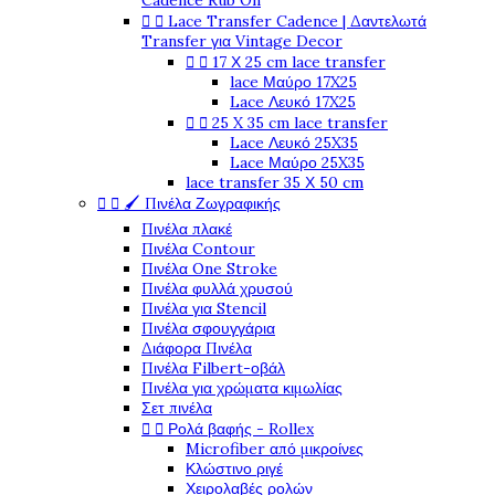
Cadence Rub On


Lace Transfer Cadence | Δαντελωτά
Transfer για Vintage Decor


17 Χ 25 cm lace transfer
lace Μαύρο 17X25
Lace Λευκό 17X25


25 X 35 cm lace transfer
Lace Λευκό 25X35
Lace Μαύρο 25X35
lace transfer 35 Χ 50 cm


🖌️ Πινέλα Ζωγραφικής
Πινέλα πλακέ
Πινέλα Contour
Πινέλα One Stroke
Πινέλα φυλλά χρυσού
Πινέλα για Stencil
Πινέλα σφουγγάρια
Διάφορα Πινέλα
Πινέλα Filbert-οβάλ
Πινέλα για χρώματα κιμωλίας
Σετ πινέλα


Ρολά βαφής - Rollex
Microfiber από μικροίνες
Κλώστινο ριγέ
Χειρολαβές ρολών