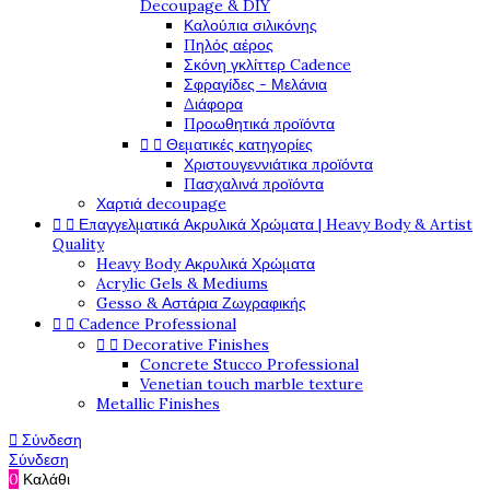
Decoupage & DIY
Καλούπια σιλικόνης
Πηλός αέρος
Σκόνη γκλίττερ Cadence
Σφραγίδες - Μελάνια
Διάφορα
Προωθητικά προϊόντα


Θεματικές κατηγορίες
Χριστουγεννιάτικα προϊόντα
Πασχαλινά προϊόντα
Χαρτιά decoupage


Επαγγελματικά Ακρυλικά Χρώματα | Heavy Body & Artist
Quality
Heavy Body Ακρυλικά Χρώματα
Acrylic Gels & Mediums
Gesso & Αστάρια Ζωγραφικής


Cadence Professional


Decorative Finishes
Concrete Stucco Professional
Venetian touch marble texture
Metallic Finishes

Σύνδεση
Σύνδεση
0
Καλάθι