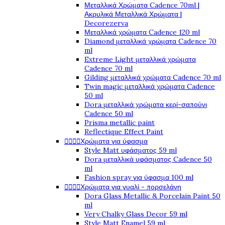
Μεταλλικά Χρώματα Cadence 70ml |
Ακρυλικά Μεταλλικά Χρώματα |
Decorezerva
Μεταλλικά χρώματα Cadence 120 ml
Diamond μεταλλικά χρώματα Cadence 70
ml
Extreme Light μεταλλικά χρώματα
Cadence 70 ml
Gilding μεταλλικά χρώματα Cadence 70 ml
Twin magic μεταλλικά χρώματα Cadence
50 ml
Dora μεταλλικά χρώματα κερί-σαπούνι
Cadence 50 ml
Prisma metallic paint
Reflectique Effect Paint




Χρώματα για ύφασμα
Style Matt υφάσματος 59 ml
Dora μεταλλικά υφάσματος Cadence 50
ml
Fashion spray για ύφασμα 100 ml




Χρώματα για γυαλί - πορσελάνη
Dora Glass Metallic & Porcelain Paint 50
ml
Very Chalky Glass Decor 59 ml
Style Matt Enamel 59 ml