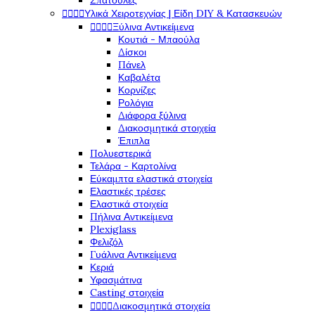
Σπάτουλες




Υλικά Χειροτεχνίας | Είδη DIY & Κατασκευών




Ξύλινα Αντικείμενα
Κουτιά - Μπαούλα
Δίσκοι
Πάνελ
Καβαλέτα
Κορνίζες
Ρολόγια
Διάφορα ξύλινα
Διακοσμητικά στοιχεία
Έπιπλα
Πολυεστερικά
Τελάρα - Καρτολίνα
Εύκαμπτα ελαστικά στοιχεία
Ελαστικές τρέσες
Ελαστικά στοιχεία
Πήλινα Αντικείμενα
Plexiglass
Φελιζόλ
Γυάλινα Αντικείμενα
Κεριά
Υφασμάτινα
Casting στοιχεία




Διακοσμητικά στοιχεία