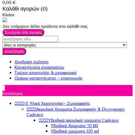
0,00 €
Καλάθι αγορών (0)
Κλείσε
Δεν υπάρχουν άλλα προϊόντα στο καλάθι σας
Συνέχεια στις αγορές
αναζήτηση
Χονδρική πώληση
Καταστήματα συνεργατών
Τρόποι αποστολής & μεταφορικά
Ωράριο καταστήματος - επικοινωνία

Κατάλογος




🎨 Υλικά Χεροτεχνίας- Ζωγραφικής




Ακρυλικά Χρώματα Ζωγραφικής & Decoupage
Cadence




Υβριδικά ακρυλικά χρώματα Cadence
Υβριδικά Χρώματα 70 Ml
Υβριδικά χρώματα 120 ml