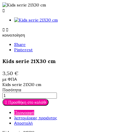



κοινοποίηση
Share
Pinterest
Kids serie 21X30 cm
3,50 €
με ΦΠΑ
Kids serie 21X30 cm
Ποσότητα

Προσθήκη στο καλάθι
Περιγραφή
λεπτομέρειες προιόντος
Αποστολή