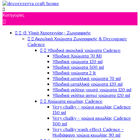

Κατηγορίες



🎨 Υλικά Χεροτεχνίας- Ζωγραφικής


Ακρυλικά Χρώματα Ζωγραφικής & Decoupage
Cadence


Υβριδικά ακρυλικά χρώματα Cadence
Υβριδικά Χρώματα 70 Ml
Υβριδικά χρώματα 120 ml
Υβριδικά χρώματα 500 ml
Υβριδικά χρώματα 2 lt
Υβριδικά μεταλλικά χρώματα 70 ml
Υβριδικά μεταλλικά χρώματα 120 ml
Υβριδικά γκλίτερ χρυσό χρώματα 120 ml
Υβριδικά γκλίτερ ασημί χρώματα 120 ml


Χρώματα κιμωλίας Cadence
Very chalky - χρώμα κιμωλίας Cadence
150 ml
Very chalky - χρώμα κιμωλίας Cadence
500 ml
Very chalky wash effect Cadence -
Ημιδιάφανο χρώμα κιμωλίας 90 ml