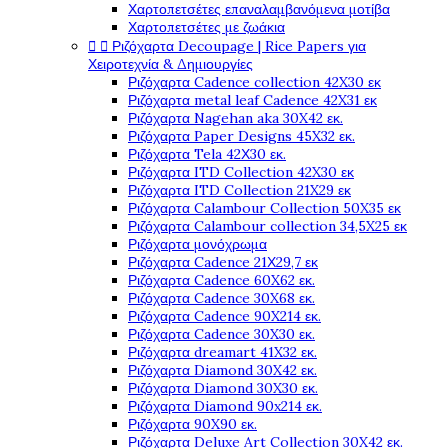
Χαρτοπετσέτες επαναλαμβανόμενα μοτίβα
Χαρτοπετσέτες με ζωάκια


Ριζόχαρτα Decoupage | Rice Papers για
Χειροτεχνία & Δημιουργίες
Ριζόχαρτα Cadence collection 42X30 εκ
Ριζόχαρτα metal leaf Cadence 42X31 εκ
Ριζόχαρτα Nagehan aka 30X42 εκ.
Ριζόχαρτα Paper Designs 45X32 εκ.
Ριζόχαρτα Tela 42Χ30 εκ.
Ριζόχαρτα ITD Collection 42X30 εκ
Ριζόχαρτα ITD Collection 21X29 εκ
Ριζόχαρτα Calambour Collection 50X35 εκ
Ριζόχαρτα Calambour collection 34,5X25 εκ
Ριζόχαρτα μονόχρωμα
Ριζόχαρτα Cadence 21Χ29,7 εκ
Ριζόχαρτα Cadence 60X62 εκ.
Ριζόχαρτα Cadence 30X68 εκ.
Ριζόχαρτα Cadence 90X214 εκ.
Ριζόχαρτα Cadence 30X30 εκ.
Ριζόχαρτα dreamart 41X32 εκ.
Ριζόχαρτα Diamond 30X42 εκ.
Ριζόχαρτα Diamond 30X30 εκ.
Ριζόχαρτα Diamond 90x214 εκ.
Ριζόχαρτα 90X90 εκ.
Ριζόχαρτα Deluxe Art Collection 30X42 εκ.