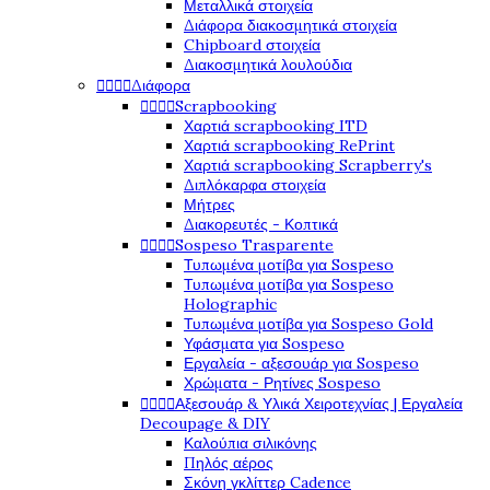
Μεταλλικά στοιχεία
Διάφορα διακοσμητικά στοιχεία
Chipboard στοιχεία
Διακοσμητικά λουλούδια




Διάφορα




Scrapbooking
Χαρτιά scrapbooking ITD
Χαρτιά scrapbooking RePrint
Χαρτιά scrapbooking Scrapberry's
Διπλόκαρφα στοιχεία
Μήτρες
Διακορευτές - Κοπτικά




Sospeso Trasparente
Τυπωμένα μοτίβα για Sospeso
Τυπωμένα μοτίβα για Sospeso
Holographic
Τυπωμένα μοτίβα για Sospeso Gold
Υφάσματα για Sospeso
Εργαλεία - αξεσουάρ για Sospeso
Χρώματα - Ρητίνες Sospeso




Αξεσουάρ & Υλικά Χειροτεχνίας | Εργαλεία
Decoupage & DIY
Καλούπια σιλικόνης
Πηλός αέρος
Σκόνη γκλίττερ Cadence