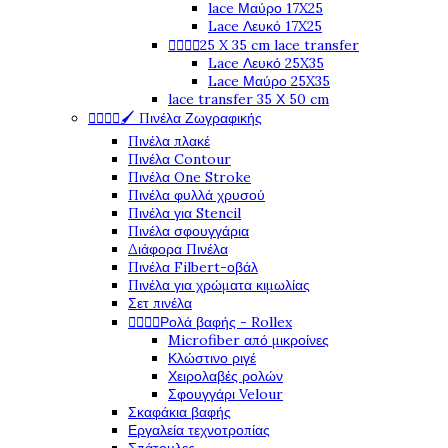
lace Μαύρο 17X25
Lace Λευκό 17X25




25 X 35 cm lace transfer
Lace Λευκό 25X35
Lace Μαύρο 25X35
lace transfer 35 Χ 50 cm




🖌️ Πινέλα Ζωγραφικής
Πινέλα πλακέ
Πινέλα Contour
Πινέλα One Stroke
Πινέλα φυλλά χρυσού
Πινέλα για Stencil
Πινέλα σφουγγάρια
Διάφορα Πινέλα
Πινέλα Filbert-οβάλ
Πινέλα για χρώματα κιμωλίας
Σετ πινέλα




Ρολά βαφής - Rollex
Microfiber από μικροίνες
Κλώστινο ριγέ
Χειρολαβές ρολών
Σφουγγάρι Velour
Σκαφάκια βαφής
Εργαλεία τεχνοτροπίας