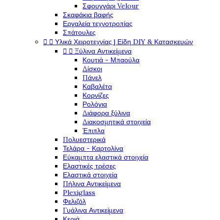
Σφουγγάρι Velour
Σκαφάκια βαφής
Εργαλεία τεχνοτροπίας
Σπάτουλες


Υλικά Χειροτεχνίας | Είδη DIY & Κατασκευών


Ξύλινα Αντικείμενα
Κουτιά - Μπαούλα
Δίσκοι
Πάνελ
Καβαλέτα
Κορνίζες
Ρολόγια
Διάφορα ξύλινα
Διακοσμητικά στοιχεία
Έπιπλα
Πολυεστερικά
Τελάρα - Καρτολίνα
Εύκαμπτα ελαστικά στοιχεία
Ελαστικές τρέσες
Ελαστικά στοιχεία
Πήλινα Αντικείμενα
Plexiglass
Φελιζόλ
Γυάλινα Αντικείμενα
Κεριά