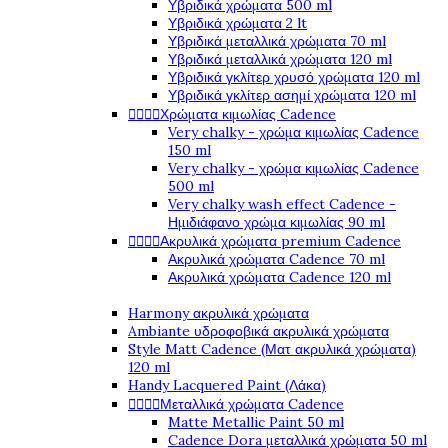
Υβριδικά χρώματα 500 ml
Υβριδικά χρώματα 2 lt
Υβριδικά μεταλλικά χρώματα 70 ml
Υβριδικά μεταλλικά χρώματα 120 ml
Υβριδικά γκλίτερ χρυσό χρώματα 120 ml
Υβριδικά γκλίτερ ασημί χρώματα 120 ml




Χρώματα κιμωλίας Cadence
Very chalky - χρώμα κιμωλίας Cadence
150 ml
Very chalky - χρώμα κιμωλίας Cadence
500 ml
Very chalky wash effect Cadence -
Ημιδιάφανο χρώμα κιμωλίας 90 ml




Ακρυλικά χρώματα premium Cadence
Ακρυλικά χρώματα Cadence 70 ml
Ακρυλικά χρώματα Cadence 120 ml
Harmony ακρυλικά χρώματα
Ambiante υδροφοβικά ακρυλικά χρώματα
Style Matt Cadence (Ματ ακρυλικά χρώματα)
120 ml
Handy Lacquered Paint (Λάκα)




Μεταλλικά χρώματα Cadence
Matte Metallic Paint 50 ml
Cadence Dora μεταλλικά χρώματα 50 ml