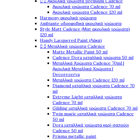


Ακρυλικά χρώματα premium Cadence
Ακρυλικά χρώματα Cadence 70 ml
Ακρυλικά χρώματα Cadence 120 ml
Harmony ακρυλικά χρώματα
Ambiante υδροφοβικά ακρυλικά χρώματα
Style Matt Cadence (Ματ ακρυλικά χρώματα)
120 ml
Handy Lacquered Paint (Λάκα)


Μεταλλικά χρώματα Cadence
Matte Metallic Paint 50 ml
Cadence Dora μεταλλικά χρώματα 50 ml
Μεταλλικά Χρώματα Cadence 70ml |
Ακρυλικά Μεταλλικά Χρώματα |
Decorezerva
Μεταλλικά χρώματα Cadence 120 ml
Diamond μεταλλικά χρώματα Cadence 70
ml
Extreme Light μεταλλικά χρώματα
Cadence 70 ml
Gilding μεταλλικά χρώματα Cadence 70 ml
Twin magic μεταλλικά χρώματα Cadence
50 ml
Dora μεταλλικά χρώματα κερί-σαπούνι
Cadence 50 ml
Prisma metallic paint