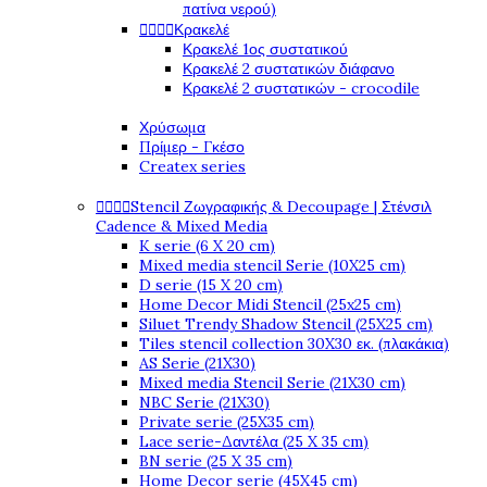
πατίνα νερού)




Κρακελέ
Κρακελέ 1ος συστατικού
Κρακελέ 2 συστατικών διάφανο
Κρακελέ 2 συστατικών - crocodile
Χρύσωμα
Πρίμερ - Γκέσο
Createx series




Stencil Ζωγραφικής & Decoupage | Στένσιλ
Cadence & Mixed Media
K serie (6 X 20 cm)
Mixed media stencil Serie (10X25 cm)
D serie (15 X 20 cm)
Home Decor Midi Stencil (25x25 cm)
Siluet Trendy Shadow Stencil (25X25 cm)
Tiles stencil collection 30X30 εκ. (πλακάκια)
AS Serie (21X30)
Mixed media Stencil Serie (21X30 cm)
NBC Serie (21X30)
Private serie (25X35 cm)
Lace serie-Δαντέλα (25 X 35 cm)
BN serie (25 X 35 cm)
Home Decor serie (45X45 cm)