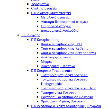
Υφασμάτινα
Casting στοιχεία


Διακοσμητικά στοιχεία
Μεταλλικά στοιχεία
Διάφορα διακοσμητικά στοιχεία
Chipboard στοιχεία
Διακοσμητικά λουλούδια


Διάφορα


Scrapbooking
Χαρτιά scrapbooking ITD
Χαρτιά scrapbooking RePrint
Χαρτιά scrapbooking Scrapberry's
Διπλόκαρφα στοιχεία
Μήτρες
Διακορευτές - Κοπτικά


Sospeso Trasparente
Τυπωμένα μοτίβα για Sospeso
Τυπωμένα μοτίβα για Sospeso
Holographic
Τυπωμένα μοτίβα για Sospeso Gold
Υφάσματα για Sospeso
Εργαλεία - αξεσουάρ για Sospeso
Χρώματα - Ρητίνες Sospeso


Αξεσουάρ & Υλικά Χειροτεχνίας | Εργαλεία