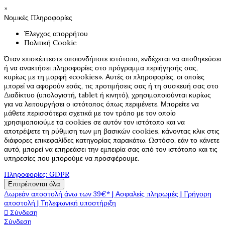
×
Νομικές Πληροφορίες
Έλεγχος απορρήτου
Πολιτική Cookie
Όταν επισκέπτεστε οποιονδήποτε ιστότοπο, ενδέχεται να αποθηκεύσει
ή να ανακτήσει πληροφορίες στο πρόγραμμα περιήγησής σας,
κυρίως με τη μορφή «cookies». Αυτές οι πληροφορίες, οι οποίες
μπορεί να αφορούν εσάς, τις προτιμήσεις σας ή τη συσκευή σας στο
Διαδίκτυο (υπολογιστή, tablet ή κινητό), χρησιμοποιούνται κυρίως
για να λειτουργήσει ο ιστότοπος όπως περιμένετε. Μπορείτε να
μάθετε περισσότερα σχετικά με τον τρόπο με τον οποίο
χρησιμοποιούμε τα cookies σε αυτόν τον ιστότοπο και να
αποτρέψετε τη ρύθμιση των μη βασικών cookies, κάνοντας κλικ στις
διάφορες επικεφαλίδες κατηγορίας παρακάτω. Ωστόσο, εάν το κάνετε
αυτό, μπορεί να επηρεάσει την εμπειρία σας από τον ιστότοπο και τις
υπηρεσίες που μπορούμε να προσφέρουμε.
Πληροφορίες: GDPR
Επιτρέπονται όλα
Δωρεάν αποστολή άνω των 39€* | Ασφαλείς πληρωμές | Γρήγορη
αποστολή | Τηλεφωνική υποστήριξη

Σύνδεση
Σύνδεση