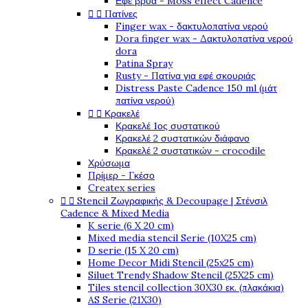
Εφέ βρύα - Moss effect Cadence


Πατίνες
Finger wax - δακτυλοπατίνα νερού
Dora finger wax - Δακτυλοπατίνα νερού
dora
Patina Spray
Rusty - Πατίνα για εφέ σκουριάς
Distress Paste Cadence 150 ml (μάτ
πατίνα νερού)


Κρακελέ
Κρακελέ 1ος συστατικού
Κρακελέ 2 συστατικών διάφανο
Κρακελέ 2 συστατικών - crocodile
Χρύσωμα
Πρίμερ - Γκέσο
Createx series


Stencil Ζωγραφικής & Decoupage | Στένσιλ
Cadence & Mixed Media
K serie (6 X 20 cm)
Mixed media stencil Serie (10X25 cm)
D serie (15 X 20 cm)
Home Decor Midi Stencil (25x25 cm)
Siluet Trendy Shadow Stencil (25X25 cm)
Tiles stencil collection 30X30 εκ. (πλακάκια)
AS Serie (21X30)