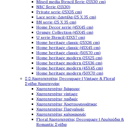
Mixed media Stencil Serie (21X30 cm)
NBC Serie (21X30)
Private serie (25X35 cm)
Lace serie-Δαντέλα (25 X 35 cm)
BN serie (25 X 35 cm)
Home Decor serie (45X45 cm)
Grunge Collection (45X45 cm)
U serie Stencil (13X57 cm)
Home heritage classic (25X36 cm)
Home heritage classic (45X45 cm)
Home heritage classic (50X70 cm)
Home heritage modern (25X25 cm)
Home heritage modern (25X36 cm)
Home heritage modern (45X45 cm)
Home heritage modern (50X70 cm)


Χαρτοπετσέτες Decoupage | Vintage & Floral
Σχέδια Χειροτεχνίας
Χαρτοπετσέτες διάφορες
Χαρτοπετσέτες vintage
Χαρτοπετσέτες παιδικές
Χαρτοπετσέτες Χριστουγεννιάτικες
Χαρτοπετσέτες Πασχαλινές
Χαρτοπετσέτες καλοκαιρινές
Floral Χαρτοπετσέτες Decoupage | Λουλούδια &
Romantic Σχέδια