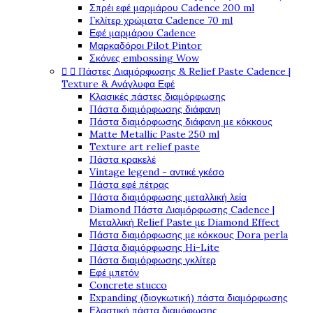
Σπρέι εφέ μαρμάρου Cadence 200 ml
Γκλίτερ χρώματα Cadence 70 ml
Εφέ μαρμάρου Cadence
Μαρκαδόροι Pilot Pintor
Σκόνες embossing Wow


Πάστες Διαμόρφωσης & Relief Paste Cadence |
Texture & Ανάγλυφα Εφέ
Κλασικές πάστες διαμόρφωσης
Πάστα διαμόρφωσης διάφανη
Πάστα διαμόρφωσης διάφανη με κόκκους
Matte Metallic Paste 250 ml
Texture art relief paste
Πάστα κρακελέ
Vintage legend - αντικέ γκέσο
Πάστα εφέ πέτρας
Πάστα διαμόρφωσης μεταλλική λεία
Diamond Πάστα Διαμόρφωσης Cadence |
Μεταλλική Relief Paste με Diamond Effect
Πάστα διαμόρφωσης με κόκκους Dora perla
Πάστα διαμόρφωσης Hi-Lite
Πάστα διαμόρφωσης γκλίτερ
Εφέ μπετόν
Concrete stucco
Expanding (διογκωτική) πάστα διαμόρφωσης
Ελαστική πάστα διαμόφωσης