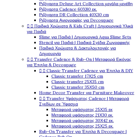
Ριζόχαρτα Deluxe Art Collection μεγάλα μεγέθη
Ριζόχαρτα Cadence 60X80 εκ.
Ριζόχαρτα DR Collection 40X30 cm
Ριζόχαρτα Αγιογραφίες για Decoupage


Παιδικά Χρώματα & Kids Craft | Δημιουργικά Υλικά
για Παιδιά
Slime για Παιδιά | Δημιουργικά Aqua Slime Sets
Stencil για Παιδιά | Παιδικά Σχέδια Ζωγραφικής
Παιδικά Χρώματα & Δακτυλομπογιές για
Δημιουργία


Transfer Cadence & Rub-On | Μεταφορά Εικόνας
για Έπιπλα & Decoupage


Classic Transfer Cadence για Έπιπλα & DIY
Classic transfer 17Χ25 cm
Classic transfer 25Χ35 cm
Classic transfer 35Χ50 cm
Home Decor Transfer για Furniture Makeover


Transfer Υφάσματος Cadence | Μεταφορά
Σχεδίων σε Ύφασμα
Μεταφορά υφάσματος 25Χ35 εκ
Μεταφορά υφάσματος 21Χ30 εκ.
Μεταφορά υφάσματος 30Χ42 εκ.
Μεταφορά υφάσματος 25Χ25 εκ.
Rub-On Transfer για Έπιπλα & Decoupage |