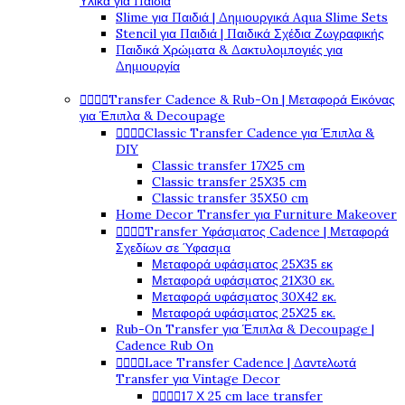
Υλικά για Παιδιά
Slime για Παιδιά | Δημιουργικά Aqua Slime Sets
Stencil για Παιδιά | Παιδικά Σχέδια Ζωγραφικής
Παιδικά Χρώματα & Δακτυλομπογιές για
Δημιουργία




Transfer Cadence & Rub-On | Μεταφορά Εικόνας
για Έπιπλα & Decoupage




Classic Transfer Cadence για Έπιπλα &
DIY
Classic transfer 17Χ25 cm
Classic transfer 25Χ35 cm
Classic transfer 35Χ50 cm
Home Decor Transfer για Furniture Makeover




Transfer Υφάσματος Cadence | Μεταφορά
Σχεδίων σε Ύφασμα
Μεταφορά υφάσματος 25Χ35 εκ
Μεταφορά υφάσματος 21Χ30 εκ.
Μεταφορά υφάσματος 30Χ42 εκ.
Μεταφορά υφάσματος 25Χ25 εκ.
Rub-On Transfer για Έπιπλα & Decoupage |
Cadence Rub On




Lace Transfer Cadence | Δαντελωτά
Transfer για Vintage Decor




17 Χ 25 cm lace transfer