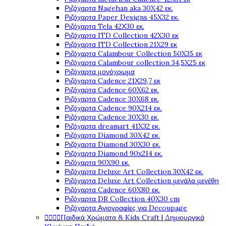
Ριζόχαρτα Nagehan aka 30X42 εκ.
Ριζόχαρτα Paper Designs 45X32 εκ.
Ριζόχαρτα Tela 42Χ30 εκ.
Ριζόχαρτα ITD Collection 42X30 εκ
Ριζόχαρτα ITD Collection 21X29 εκ
Ριζόχαρτα Calambour Collection 50X35 εκ
Ριζόχαρτα Calambour collection 34,5X25 εκ
Ριζόχαρτα μονόχρωμα
Ριζόχαρτα Cadence 21Χ29,7 εκ
Ριζόχαρτα Cadence 60X62 εκ.
Ριζόχαρτα Cadence 30X68 εκ.
Ριζόχαρτα Cadence 90X214 εκ.
Ριζόχαρτα Cadence 30X30 εκ.
Ριζόχαρτα dreamart 41X32 εκ.
Ριζόχαρτα Diamond 30X42 εκ.
Ριζόχαρτα Diamond 30X30 εκ.
Ριζόχαρτα Diamond 90x214 εκ.
Ριζόχαρτα 90X90 εκ.
Ριζόχαρτα Deluxe Art Collection 30X42 εκ.
Ριζόχαρτα Deluxe Art Collection μεγάλα μεγέθη
Ριζόχαρτα Cadence 60X80 εκ.
Ριζόχαρτα DR Collection 40X30 cm
Ριζόχαρτα Αγιογραφίες για Decoupage




Παιδικά Χρώματα & Kids Craft | Δημιουργικά