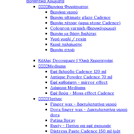
Βοηθητικά Χρώματα




Βερνίκια Φινιρίσματος
Βερνίκια νερού
Βερνίκι ultimate glaze Cadence
Βερνίκι πέτρας (aqua stone Cadence)
Colouron varnish (Βερνικόχρωμα)
Βερνίκι με βάση διαλύτες
Υγρό γυαλί / resin
Κεριά παλαίωσης
Βερνίκι σπρέι
Κόλλες Decoupage | Υλικά Χειροτεχνίας




Mediums
Εφέ βελούδο Cadence 120 ml
Antique Powder Cadence 70 ml
Εφέ καθρέφτη - mirror effect
Διάφορα Mediums
Εφέ βρύα - Moss effect Cadence




Πατίνες
Finger wax - δακτυλοπατίνα νερού
Dora finger wax - Δακτυλοπατίνα νερού
dora
Patina Spray
Rusty - Πατίνα για εφέ σκουριάς
Distress Paste Cadence 150 ml (μάτ