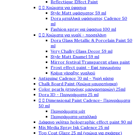
Reflectique Effect Paint


Χρώματα για ύφασμα
Style Matt υφάσματος 59 ml
Dora μεταλλικά υφάσματος Cadence 50
ml
Fashion spray για ύφασμα 100 ml


Χρώματα για γυαλί - πορσελάνη
Dora Glass Metallic & Porcelain Paint 50
ml
Very Chalky Glass Decor 59 ml
Style Matt Enamel 59 ml
Mirror festival Transparent glass paint
Frost effect paint - Εφέ παγωμένου
Κρέμα χάραξης γυαλιού
Antiquing Cadence 70 ml - Υγρή κάσια
Chalk Board Paint (Χρώμα μαυροπίνακα)
Color pearls (σταγόνες μαργαριταριών) 25ml
Dora 3D - Περιγράμματα 25 ml


Dimensional Paint Cadence- Περιγράμματα
50 ml
Περιγράμματα μάτ
Περιγράμματα μεταλλικά
Διάφανο γκλίτερ holographic effect paint 90 ml
Mix Media Spray Ink Cadence 25 ml
Top Coat Glaze 25 ml (χρώμα για σκιάσεις)