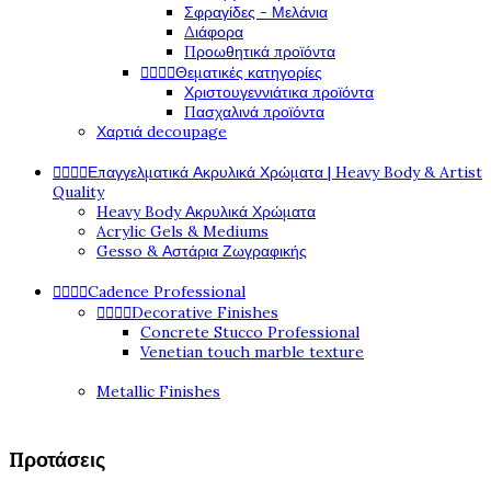
Σφραγίδες - Μελάνια
Διάφορα
Προωθητικά προϊόντα




Θεματικές κατηγορίες
Χριστουγεννιάτικα προϊόντα
Πασχαλινά προϊόντα
Χαρτιά decoupage




Επαγγελματικά Ακρυλικά Χρώματα | Heavy Body & Artist
Quality
Heavy Body Ακρυλικά Χρώματα
Acrylic Gels & Mediums
Gesso & Αστάρια Ζωγραφικής




Cadence Professional




Decorative Finishes
Concrete Stucco Professional
Venetian touch marble texture
Metallic Finishes
Προτάσεις