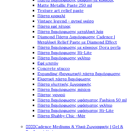
Πάστα διαμόρφωσης διάφανη με κόκκους
Matte Metallic Paste 250 ml
Texture art relief paste
Πάστα κρακελέ
Vintage legend - αντικέ γκέσο
Πάστα εφέ πέτρας
Πάστα διαμόρφωσης μεταλλική λεία
Diamond Πάστα Διαμόρφωσης Cadence |
Μεταλλική Relief Paste με Diamond Effect
Πάστα διαμόρφωσης με κόκκους Dora perla
Πάστα διαμόρφωσης Hi-Lite
Πάστα διαμόρφωσης γκλίτερ
Εφέ μπετόν
Concrete stucco
Expanding (διογκωτική) πάστα διαμόρφωσης
Ελαστική πάστα διαμόφωσης
Πάστα γλυπτικής ζωγραφικής
Πάστα διαμόρφωσης mixion
Πάστες χιονιού
Πάστα διαμόρφωσης υφάσματος Fashion 50 ml
Πάστα διαμόρφωσης υφάσματος γκλίτερ
Πάστα διαμόρφωσης υφάσματος Hi-Lite
Πάστα Shabby Chic -Μάτ




Cadence Mediums & Υλικά Ζωγραφικής | Gel &