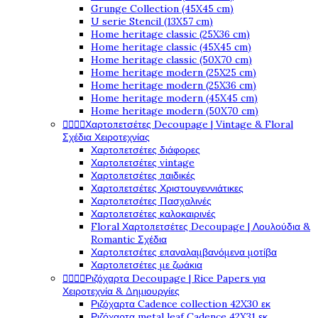
Grunge Collection (45X45 cm)
U serie Stencil (13X57 cm)
Home heritage classic (25X36 cm)
Home heritage classic (45X45 cm)
Home heritage classic (50X70 cm)
Home heritage modern (25X25 cm)
Home heritage modern (25X36 cm)
Home heritage modern (45X45 cm)
Home heritage modern (50X70 cm)




Χαρτοπετσέτες Decoupage | Vintage & Floral
Σχέδια Χειροτεχνίας
Χαρτοπετσέτες διάφορες
Χαρτοπετσέτες vintage
Χαρτοπετσέτες παιδικές
Χαρτοπετσέτες Χριστουγεννιάτικες
Χαρτοπετσέτες Πασχαλινές
Χαρτοπετσέτες καλοκαιρινές
Floral Χαρτοπετσέτες Decoupage | Λουλούδια &
Romantic Σχέδια
Χαρτοπετσέτες επαναλαμβανόμενα μοτίβα
Χαρτοπετσέτες με ζωάκια




Ριζόχαρτα Decoupage | Rice Papers για
Χειροτεχνία & Δημιουργίες
Ριζόχαρτα Cadence collection 42X30 εκ
Ριζόχαρτα metal leaf Cadence 42X31 εκ