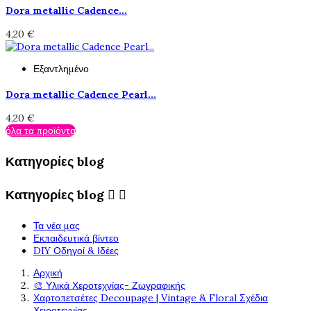
Dora metallic Cadence...
4,20 €
Εξαντλημένο
Dora metallic Cadence Pearl...
4,20 €
όλα τα προϊόντα
Κατηγορίες blog
Κατηγορίες blog


Τα νέα μας
Εκπαιδευτικά βίντεο
DIY Οδηγοί & Ιδέες
Αρχική
🎨 Υλικά Χεροτεχνίας- Ζωγραφικής
Χαρτοπετσέτες Decoupage | Vintage & Floral Σχέδια
Χειροτεχνίας