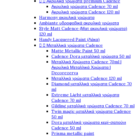


Ακρυλικά χρώματα premium Cadence
Ακρυλικά χρώματα Cadence 70 ml
Ακρυλικά χρώματα Cadence 120 ml
Harmony ακρυλικά χρώματα
Ambiante υδροφοβικά ακρυλικά χρώματα
Style Matt Cadence (Ματ ακρυλικά χρώματα)
120 ml
Handy Lacquered Paint (Λάκα)


Μεταλλικά χρώματα Cadence
Matte Metallic Paint 50 ml
Cadence Dora μεταλλικά χρώματα 50 ml
Μεταλλικά Χρώματα Cadence 70ml |
Ακρυλικά Μεταλλικά Χρώματα |
Decorezerva
Μεταλλικά χρώματα Cadence 120 ml
Diamond μεταλλικά χρώματα Cadence 70
ml
Extreme Light μεταλλικά χρώματα
Cadence 70 ml
Gilding μεταλλικά χρώματα Cadence 70 ml
Twin magic μεταλλικά χρώματα Cadence
50 ml
Dora μεταλλικά χρώματα κερί-σαπούνι
Cadence 50 ml
Prisma metallic paint