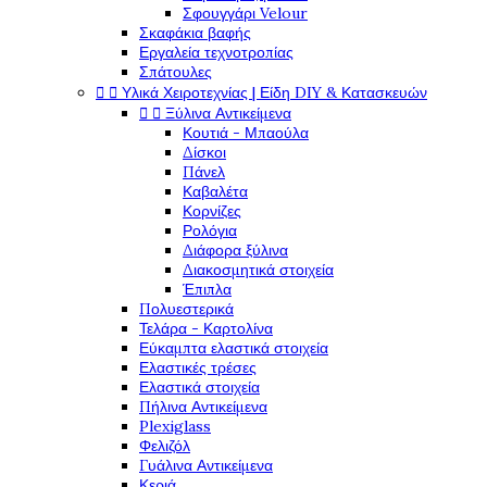
Σφουγγάρι Velour
Σκαφάκια βαφής
Εργαλεία τεχνοτροπίας
Σπάτουλες


Υλικά Χειροτεχνίας | Είδη DIY & Κατασκευών


Ξύλινα Αντικείμενα
Κουτιά - Μπαούλα
Δίσκοι
Πάνελ
Καβαλέτα
Κορνίζες
Ρολόγια
Διάφορα ξύλινα
Διακοσμητικά στοιχεία
Έπιπλα
Πολυεστερικά
Τελάρα - Καρτολίνα
Εύκαμπτα ελαστικά στοιχεία
Ελαστικές τρέσες
Ελαστικά στοιχεία
Πήλινα Αντικείμενα
Plexiglass
Φελιζόλ
Γυάλινα Αντικείμενα
Κεριά