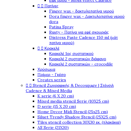
Εφέ βρύα - Moss effect Cadence


Πατίνες
Finger wax - δακτυλοπατίνα νερού
Dora finger wax - Δακτυλοπατίνα νερού
dora
Patina Spray
Rusty - Πατίνα για εφέ σκουριάς
Distress Paste Cadence 150 ml (μάτ
πατίνα νερού)


Κρακελέ
Κρακελέ 1ος συστατικού
Κρακελέ 2 συστατικών διάφανο
Κρακελέ 2 συστατικών - crocodile
Χρύσωμα
Πρίμερ - Γκέσο
Createx series


Stencil Ζωγραφικής & Decoupage | Στένσιλ
Cadence & Mixed Media
K serie (6 X 20 cm)
Mixed media stencil Serie (10X25 cm)
D serie (15 X 20 cm)
Home Decor Midi Stencil (25x25 cm)
Siluet Trendy Shadow Stencil (25X25 cm)
Tiles stencil collection 30X30 εκ. (πλακάκια)
AS Serie (21X30)