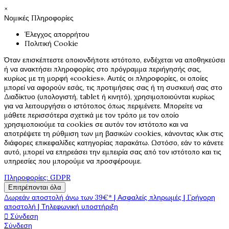
×
Νομικές Πληροφορίες
Έλεγχος απορρήτου
Πολιτική Cookie
Όταν επισκέπτεστε οποιονδήποτε ιστότοπο, ενδέχεται να αποθηκεύσει
ή να ανακτήσει πληροφορίες στο πρόγραμμα περιήγησής σας,
κυρίως με τη μορφή «cookies». Αυτές οι πληροφορίες, οι οποίες
μπορεί να αφορούν εσάς, τις προτιμήσεις σας ή τη συσκευή σας στο
Διαδίκτυο (υπολογιστή, tablet ή κινητό), χρησιμοποιούνται κυρίως
για να λειτουργήσει ο ιστότοπος όπως περιμένετε. Μπορείτε να
μάθετε περισσότερα σχετικά με τον τρόπο με τον οποίο
χρησιμοποιούμε τα cookies σε αυτόν τον ιστότοπο και να
αποτρέψετε τη ρύθμιση των μη βασικών cookies, κάνοντας κλικ στις
διάφορες επικεφαλίδες κατηγορίας παρακάτω. Ωστόσο, εάν το κάνετε
αυτό, μπορεί να επηρεάσει την εμπειρία σας από τον ιστότοπο και τις
υπηρεσίες που μπορούμε να προσφέρουμε.
Πληροφορίες: GDPR
Επιτρέπονται όλα
Δωρεάν αποστολή άνω των 39€* | Ασφαλείς πληρωμές | Γρήγορη
αποστολή | Τηλεφωνική υποστήριξη

Σύνδεση
Σύνδεση