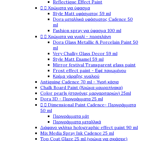
Reflectique Effect Paint


Χρώματα για ύφασμα
Style Matt υφάσματος 59 ml
Dora μεταλλικά υφάσματος Cadence 50
ml
Fashion spray για ύφασμα 100 ml


Χρώματα για γυαλί - πορσελάνη
Dora Glass Metallic & Porcelain Paint 50
ml
Very Chalky Glass Decor 59 ml
Style Matt Enamel 59 ml
Mirror festival Transparent glass paint
Frost effect paint - Εφέ παγωμένου
Κρέμα χάραξης γυαλιού
Antiquing Cadence 70 ml - Υγρή κάσια
Chalk Board Paint (Χρώμα μαυροπίνακα)
Color pearls (σταγόνες μαργαριταριών) 25ml
Dora 3D - Περιγράμματα 25 ml


Dimensional Paint Cadence- Περιγράμματα
50 ml
Περιγράμματα μάτ
Περιγράμματα μεταλλικά
Διάφανο γκλίτερ holographic effect paint 90 ml
Mix Media Spray Ink Cadence 25 ml
Top Coat Glaze 25 ml (χρώμα για σκιάσεις)