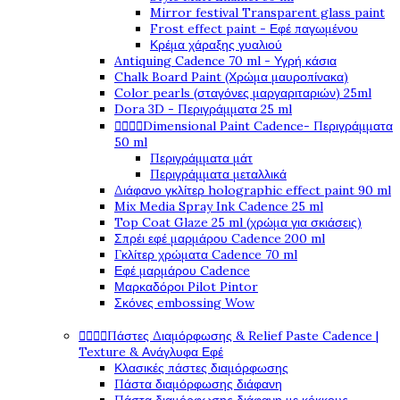
Mirror festival Transparent glass paint
Frost effect paint - Εφέ παγωμένου
Κρέμα χάραξης γυαλιού
Antiquing Cadence 70 ml - Υγρή κάσια
Chalk Board Paint (Χρώμα μαυροπίνακα)
Color pearls (σταγόνες μαργαριταριών) 25ml
Dora 3D - Περιγράμματα 25 ml




Dimensional Paint Cadence- Περιγράμματα
50 ml
Περιγράμματα μάτ
Περιγράμματα μεταλλικά
Διάφανο γκλίτερ holographic effect paint 90 ml
Mix Media Spray Ink Cadence 25 ml
Top Coat Glaze 25 ml (χρώμα για σκιάσεις)
Σπρέι εφέ μαρμάρου Cadence 200 ml
Γκλίτερ χρώματα Cadence 70 ml
Εφέ μαρμάρου Cadence
Μαρκαδόροι Pilot Pintor
Σκόνες embossing Wow




Πάστες Διαμόρφωσης & Relief Paste Cadence |
Texture & Ανάγλυφα Εφέ
Κλασικές πάστες διαμόρφωσης
Πάστα διαμόρφωσης διάφανη