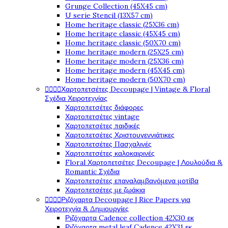
Grunge Collection (45X45 cm)
U serie Stencil (13X57 cm)
Home heritage classic (25X36 cm)
Home heritage classic (45X45 cm)
Home heritage classic (50X70 cm)
Home heritage modern (25X25 cm)
Home heritage modern (25X36 cm)
Home heritage modern (45X45 cm)
Home heritage modern (50X70 cm)




Χαρτοπετσέτες Decoupage | Vintage & Floral
Σχέδια Χειροτεχνίας
Χαρτοπετσέτες διάφορες
Χαρτοπετσέτες vintage
Χαρτοπετσέτες παιδικές
Χαρτοπετσέτες Χριστουγεννιάτικες
Χαρτοπετσέτες Πασχαλινές
Χαρτοπετσέτες καλοκαιρινές
Floral Χαρτοπετσέτες Decoupage | Λουλούδια &
Romantic Σχέδια
Χαρτοπετσέτες επαναλαμβανόμενα μοτίβα
Χαρτοπετσέτες με ζωάκια




Ριζόχαρτα Decoupage | Rice Papers για
Χειροτεχνία & Δημιουργίες
Ριζόχαρτα Cadence collection 42X30 εκ
Ριζόχαρτα metal leaf Cadence 42X31 εκ