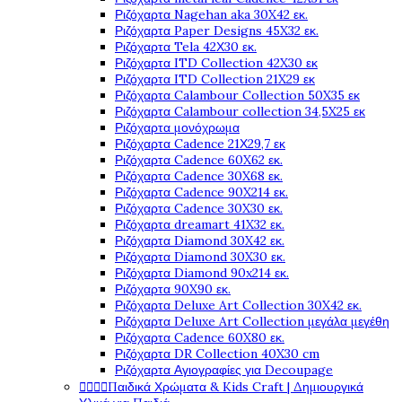
Ριζόχαρτα Nagehan aka 30X42 εκ.
Ριζόχαρτα Paper Designs 45X32 εκ.
Ριζόχαρτα Tela 42Χ30 εκ.
Ριζόχαρτα ITD Collection 42X30 εκ
Ριζόχαρτα ITD Collection 21X29 εκ
Ριζόχαρτα Calambour Collection 50X35 εκ
Ριζόχαρτα Calambour collection 34,5X25 εκ
Ριζόχαρτα μονόχρωμα
Ριζόχαρτα Cadence 21Χ29,7 εκ
Ριζόχαρτα Cadence 60X62 εκ.
Ριζόχαρτα Cadence 30X68 εκ.
Ριζόχαρτα Cadence 90X214 εκ.
Ριζόχαρτα Cadence 30X30 εκ.
Ριζόχαρτα dreamart 41X32 εκ.
Ριζόχαρτα Diamond 30X42 εκ.
Ριζόχαρτα Diamond 30X30 εκ.
Ριζόχαρτα Diamond 90x214 εκ.
Ριζόχαρτα 90X90 εκ.
Ριζόχαρτα Deluxe Art Collection 30X42 εκ.
Ριζόχαρτα Deluxe Art Collection μεγάλα μεγέθη
Ριζόχαρτα Cadence 60X80 εκ.
Ριζόχαρτα DR Collection 40X30 cm
Ριζόχαρτα Αγιογραφίες για Decoupage




Παιδικά Χρώματα & Kids Craft | Δημιουργικά