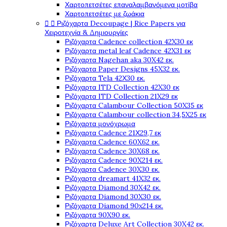
Χαρτοπετσέτες επαναλαμβανόμενα μοτίβα
Χαρτοπετσέτες με ζωάκια


Ριζόχαρτα Decoupage | Rice Papers για
Χειροτεχνία & Δημιουργίες
Ριζόχαρτα Cadence collection 42X30 εκ
Ριζόχαρτα metal leaf Cadence 42X31 εκ
Ριζόχαρτα Nagehan aka 30X42 εκ.
Ριζόχαρτα Paper Designs 45X32 εκ.
Ριζόχαρτα Tela 42Χ30 εκ.
Ριζόχαρτα ITD Collection 42X30 εκ
Ριζόχαρτα ITD Collection 21X29 εκ
Ριζόχαρτα Calambour Collection 50X35 εκ
Ριζόχαρτα Calambour collection 34,5X25 εκ
Ριζόχαρτα μονόχρωμα
Ριζόχαρτα Cadence 21Χ29,7 εκ
Ριζόχαρτα Cadence 60X62 εκ.
Ριζόχαρτα Cadence 30X68 εκ.
Ριζόχαρτα Cadence 90X214 εκ.
Ριζόχαρτα Cadence 30X30 εκ.
Ριζόχαρτα dreamart 41X32 εκ.
Ριζόχαρτα Diamond 30X42 εκ.
Ριζόχαρτα Diamond 30X30 εκ.
Ριζόχαρτα Diamond 90x214 εκ.
Ριζόχαρτα 90X90 εκ.
Ριζόχαρτα Deluxe Art Collection 30X42 εκ.