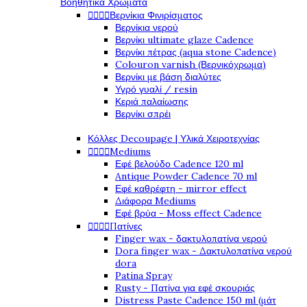
Βοηθητικά Χρώματα




Βερνίκια Φινιρίσματος
Βερνίκια νερού
Βερνίκι ultimate glaze Cadence
Βερνίκι πέτρας (aqua stone Cadence)
Colouron varnish (Βερνικόχρωμα)
Βερνίκι με βάση διαλύτες
Υγρό γυαλί / resin
Κεριά παλαίωσης
Βερνίκι σπρέι
Κόλλες Decoupage | Υλικά Χειροτεχνίας




Mediums
Εφέ βελούδο Cadence 120 ml
Antique Powder Cadence 70 ml
Εφέ καθρέφτη - mirror effect
Διάφορα Mediums
Εφέ βρύα - Moss effect Cadence




Πατίνες
Finger wax - δακτυλοπατίνα νερού
Dora finger wax - Δακτυλοπατίνα νερού
dora
Patina Spray
Rusty - Πατίνα για εφέ σκουριάς
Distress Paste Cadence 150 ml (μάτ