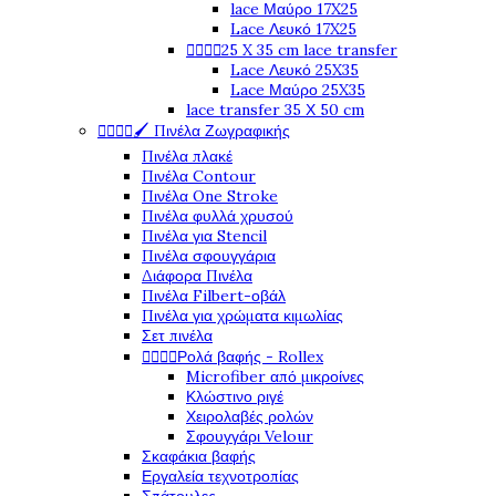
lace Μαύρο 17X25
Lace Λευκό 17X25




25 X 35 cm lace transfer
Lace Λευκό 25X35
Lace Μαύρο 25X35
lace transfer 35 Χ 50 cm




🖌️ Πινέλα Ζωγραφικής
Πινέλα πλακέ
Πινέλα Contour
Πινέλα One Stroke
Πινέλα φυλλά χρυσού
Πινέλα για Stencil
Πινέλα σφουγγάρια
Διάφορα Πινέλα
Πινέλα Filbert-οβάλ
Πινέλα για χρώματα κιμωλίας
Σετ πινέλα




Ρολά βαφής - Rollex
Microfiber από μικροίνες
Κλώστινο ριγέ
Χειρολαβές ρολών
Σφουγγάρι Velour
Σκαφάκια βαφής
Εργαλεία τεχνοτροπίας