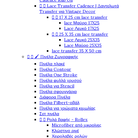
Cadence Rub On


Lace Transfer Cadence | Δαντελωτά
Transfer για Vintage Decor


17 Χ 25 cm lace transfer
lace Μαύρο 17X25
Lace Λευκό 17X25


25 X 35 cm lace transfer
Lace Λευκό 25X35
Lace Μαύρο 25X35
lace transfer 35 Χ 50 cm


🖌️ Πινέλα Ζωγραφικής
Πινέλα πλακέ
Πινέλα Contour
Πινέλα One Stroke
Πινέλα φυλλά χρυσού
Πινέλα για Stencil
Πινέλα σφουγγάρια
Διάφορα Πινέλα
Πινέλα Filbert-οβάλ
Πινέλα για χρώματα κιμωλίας
Σετ πινέλα


Ρολά βαφής - Rollex
Microfiber από μικροίνες
Κλώστινο ριγέ
Χειρολαβές ρολών