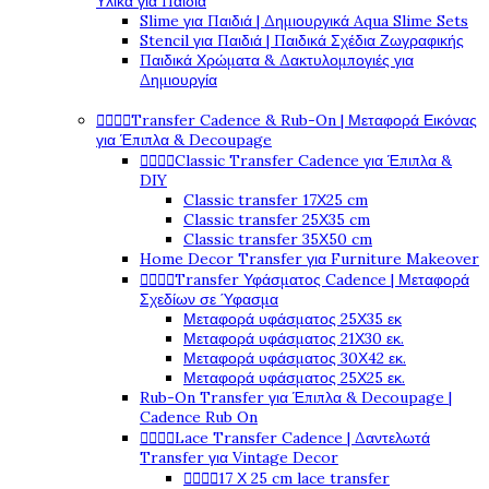
Υλικά για Παιδιά
Slime για Παιδιά | Δημιουργικά Aqua Slime Sets
Stencil για Παιδιά | Παιδικά Σχέδια Ζωγραφικής
Παιδικά Χρώματα & Δακτυλομπογιές για
Δημιουργία




Transfer Cadence & Rub-On | Μεταφορά Εικόνας
για Έπιπλα & Decoupage




Classic Transfer Cadence για Έπιπλα &
DIY
Classic transfer 17Χ25 cm
Classic transfer 25Χ35 cm
Classic transfer 35Χ50 cm
Home Decor Transfer για Furniture Makeover




Transfer Υφάσματος Cadence | Μεταφορά
Σχεδίων σε Ύφασμα
Μεταφορά υφάσματος 25Χ35 εκ
Μεταφορά υφάσματος 21Χ30 εκ.
Μεταφορά υφάσματος 30Χ42 εκ.
Μεταφορά υφάσματος 25Χ25 εκ.
Rub-On Transfer για Έπιπλα & Decoupage |
Cadence Rub On




Lace Transfer Cadence | Δαντελωτά
Transfer για Vintage Decor




17 Χ 25 cm lace transfer