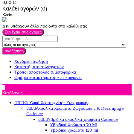
0,00 €
Καλάθι αγορών (0)
Κλείσε
Δεν υπάρχουν άλλα προϊόντα στο καλάθι σας
Συνέχεια στις αγορές
αναζήτηση
Χονδρική πώληση
Καταστήματα συνεργατών
Τρόποι αποστολής & μεταφορικά
Ωράριο καταστήματος - επικοινωνία

Κατάλογος




🎨 Υλικά Χεροτεχνίας- Ζωγραφικής




Ακρυλικά Χρώματα Ζωγραφικής & Decoupage
Cadence




Υβριδικά ακρυλικά χρώματα Cadence
Υβριδικά Χρώματα 70 Ml
Υβριδικά χρώματα 120 ml