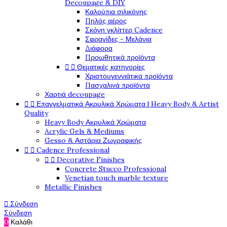
Decoupage & DIY
Καλούπια σιλικόνης
Πηλός αέρος
Σκόνη γκλίττερ Cadence
Σφραγίδες - Μελάνια
Διάφορα
Προωθητικά προϊόντα


Θεματικές κατηγορίες
Χριστουγεννιάτικα προϊόντα
Πασχαλινά προϊόντα
Χαρτιά decoupage


Επαγγελματικά Ακρυλικά Χρώματα | Heavy Body & Artist
Quality
Heavy Body Ακρυλικά Χρώματα
Acrylic Gels & Mediums
Gesso & Αστάρια Ζωγραφικής


Cadence Professional


Decorative Finishes
Concrete Stucco Professional
Venetian touch marble texture
Metallic Finishes

Σύνδεση
Σύνδεση
0
Καλάθι