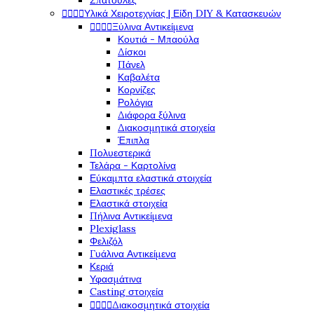
Σπάτουλες




Υλικά Χειροτεχνίας | Είδη DIY & Κατασκευών




Ξύλινα Αντικείμενα
Κουτιά - Μπαούλα
Δίσκοι
Πάνελ
Καβαλέτα
Κορνίζες
Ρολόγια
Διάφορα ξύλινα
Διακοσμητικά στοιχεία
Έπιπλα
Πολυεστερικά
Τελάρα - Καρτολίνα
Εύκαμπτα ελαστικά στοιχεία
Ελαστικές τρέσες
Ελαστικά στοιχεία
Πήλινα Αντικείμενα
Plexiglass
Φελιζόλ
Γυάλινα Αντικείμενα
Κεριά
Υφασμάτινα
Casting στοιχεία




Διακοσμητικά στοιχεία