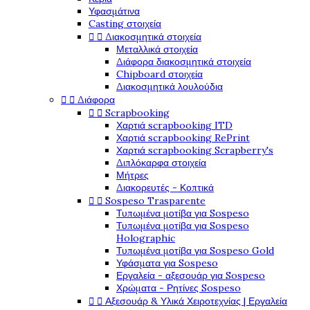
Υφασμάτινα
Casting στοιχεία


Διακοσμητικά στοιχεία
Μεταλλικά στοιχεία
Διάφορα διακοσμητικά στοιχεία
Chipboard στοιχεία
Διακοσμητικά λουλούδια


Διάφορα


Scrapbooking
Χαρτιά scrapbooking ITD
Χαρτιά scrapbooking RePrint
Χαρτιά scrapbooking Scrapberry's
Διπλόκαρφα στοιχεία
Μήτρες
Διακορευτές - Κοπτικά


Sospeso Trasparente
Τυπωμένα μοτίβα για Sospeso
Τυπωμένα μοτίβα για Sospeso
Holographic
Τυπωμένα μοτίβα για Sospeso Gold
Υφάσματα για Sospeso
Εργαλεία - αξεσουάρ για Sospeso
Χρώματα - Ρητίνες Sospeso


Αξεσουάρ & Υλικά Χειροτεχνίας | Εργαλεία