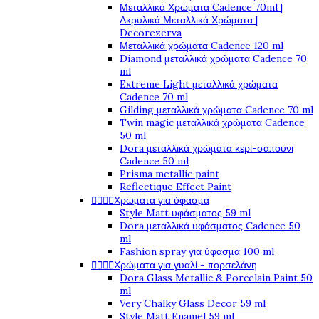
Μεταλλικά Χρώματα Cadence 70ml |
Ακρυλικά Μεταλλικά Χρώματα |
Decorezerva
Μεταλλικά χρώματα Cadence 120 ml
Diamond μεταλλικά χρώματα Cadence 70
ml
Extreme Light μεταλλικά χρώματα
Cadence 70 ml
Gilding μεταλλικά χρώματα Cadence 70 ml
Twin magic μεταλλικά χρώματα Cadence
50 ml
Dora μεταλλικά χρώματα κερί-σαπούνι
Cadence 50 ml
Prisma metallic paint
Reflectique Effect Paint




Χρώματα για ύφασμα
Style Matt υφάσματος 59 ml
Dora μεταλλικά υφάσματος Cadence 50
ml
Fashion spray για ύφασμα 100 ml




Χρώματα για γυαλί - πορσελάνη
Dora Glass Metallic & Porcelain Paint 50
ml
Very Chalky Glass Decor 59 ml
Style Matt Enamel 59 ml