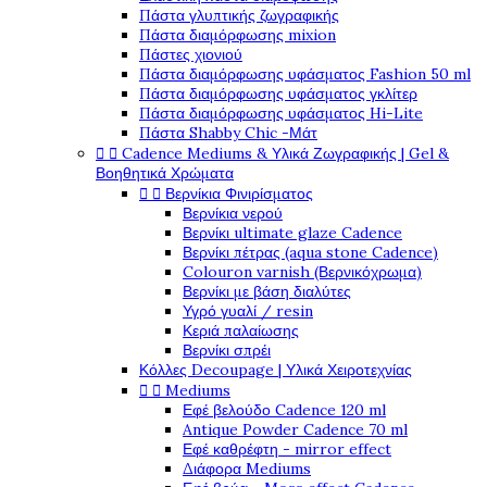
Πάστα γλυπτικής ζωγραφικής
Πάστα διαμόρφωσης mixion
Πάστες χιονιού
Πάστα διαμόρφωσης υφάσματος Fashion 50 ml
Πάστα διαμόρφωσης υφάσματος γκλίτερ
Πάστα διαμόρφωσης υφάσματος Hi-Lite
Πάστα Shabby Chic -Μάτ


Cadence Mediums & Υλικά Ζωγραφικής | Gel &
Βοηθητικά Χρώματα


Βερνίκια Φινιρίσματος
Βερνίκια νερού
Βερνίκι ultimate glaze Cadence
Βερνίκι πέτρας (aqua stone Cadence)
Colouron varnish (Βερνικόχρωμα)
Βερνίκι με βάση διαλύτες
Υγρό γυαλί / resin
Κεριά παλαίωσης
Βερνίκι σπρέι
Κόλλες Decoupage | Υλικά Χειροτεχνίας


Mediums
Εφέ βελούδο Cadence 120 ml
Antique Powder Cadence 70 ml
Εφέ καθρέφτη - mirror effect
Διάφορα Mediums