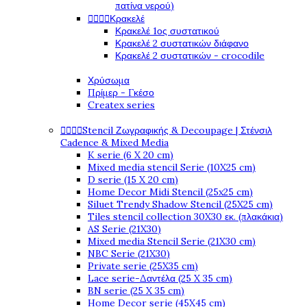
πατίνα νερού)




Κρακελέ
Κρακελέ 1ος συστατικού
Κρακελέ 2 συστατικών διάφανο
Κρακελέ 2 συστατικών - crocodile
Χρύσωμα
Πρίμερ - Γκέσο
Createx series




Stencil Ζωγραφικής & Decoupage | Στένσιλ
Cadence & Mixed Media
K serie (6 X 20 cm)
Mixed media stencil Serie (10X25 cm)
D serie (15 X 20 cm)
Home Decor Midi Stencil (25x25 cm)
Siluet Trendy Shadow Stencil (25X25 cm)
Tiles stencil collection 30X30 εκ. (πλακάκια)
AS Serie (21X30)
Mixed media Stencil Serie (21X30 cm)
NBC Serie (21X30)
Private serie (25X35 cm)
Lace serie-Δαντέλα (25 X 35 cm)
BN serie (25 X 35 cm)
Home Decor serie (45X45 cm)