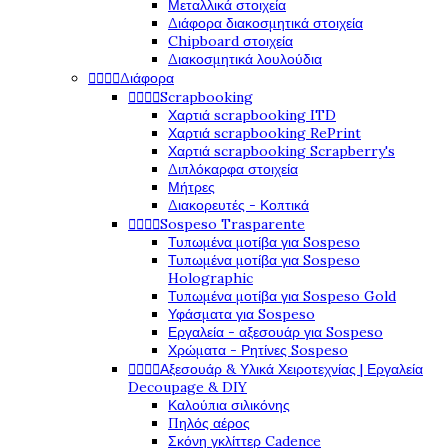
Μεταλλικά στοιχεία
Διάφορα διακοσμητικά στοιχεία
Chipboard στοιχεία
Διακοσμητικά λουλούδια




Διάφορα




Scrapbooking
Χαρτιά scrapbooking ITD
Χαρτιά scrapbooking RePrint
Χαρτιά scrapbooking Scrapberry's
Διπλόκαρφα στοιχεία
Μήτρες
Διακορευτές - Κοπτικά




Sospeso Trasparente
Τυπωμένα μοτίβα για Sospeso
Τυπωμένα μοτίβα για Sospeso
Holographic
Τυπωμένα μοτίβα για Sospeso Gold
Υφάσματα για Sospeso
Εργαλεία - αξεσουάρ για Sospeso
Χρώματα - Ρητίνες Sospeso




Αξεσουάρ & Υλικά Χειροτεχνίας | Εργαλεία
Decoupage & DIY
Καλούπια σιλικόνης
Πηλός αέρος
Σκόνη γκλίττερ Cadence