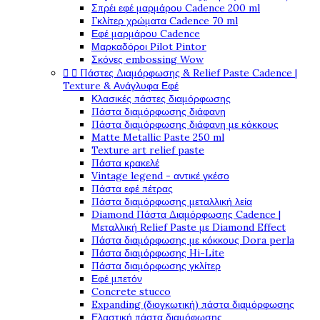
Σπρέι εφέ μαρμάρου Cadence 200 ml
Γκλίτερ χρώματα Cadence 70 ml
Εφέ μαρμάρου Cadence
Μαρκαδόροι Pilot Pintor
Σκόνες embossing Wow


Πάστες Διαμόρφωσης & Relief Paste Cadence |
Texture & Ανάγλυφα Εφέ
Κλασικές πάστες διαμόρφωσης
Πάστα διαμόρφωσης διάφανη
Πάστα διαμόρφωσης διάφανη με κόκκους
Matte Metallic Paste 250 ml
Texture art relief paste
Πάστα κρακελέ
Vintage legend - αντικέ γκέσο
Πάστα εφέ πέτρας
Πάστα διαμόρφωσης μεταλλική λεία
Diamond Πάστα Διαμόρφωσης Cadence |
Μεταλλική Relief Paste με Diamond Effect
Πάστα διαμόρφωσης με κόκκους Dora perla
Πάστα διαμόρφωσης Hi-Lite
Πάστα διαμόρφωσης γκλίτερ
Εφέ μπετόν
Concrete stucco
Expanding (διογκωτική) πάστα διαμόρφωσης
Ελαστική πάστα διαμόφωσης