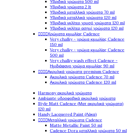
Υβριδικά χρώματα 500 ml
Υβριδικά χρώματα 2 lt
Υβριδικά μεταλλικά χρώματα 70 ml
Υβριδικά μεταλλικά χρώματα 120 ml
Υβριδικά γκλίτερ χρυσό χρώματα 120 ml
Υβριδικά γκλίτερ ασημί χρώματα 120 ml




Χρώματα κιμωλίας Cadence
Very chalky - χρώμα κιμωλίας Cadence
150 ml
Very chalky - χρώμα κιμωλίας Cadence
500 ml
Very chalky wash effect Cadence -
Ημιδιάφανο χρώμα κιμωλίας 90 ml




Ακρυλικά χρώματα premium Cadence
Ακρυλικά χρώματα Cadence 70 ml
Ακρυλικά χρώματα Cadence 120 ml
Harmony ακρυλικά χρώματα
Ambiante υδροφοβικά ακρυλικά χρώματα
Style Matt Cadence (Ματ ακρυλικά χρώματα)
120 ml
Handy Lacquered Paint (Λάκα)




Μεταλλικά χρώματα Cadence
Matte Metallic Paint 50 ml
Cadence Dora μεταλλικά χρώματα 50 ml