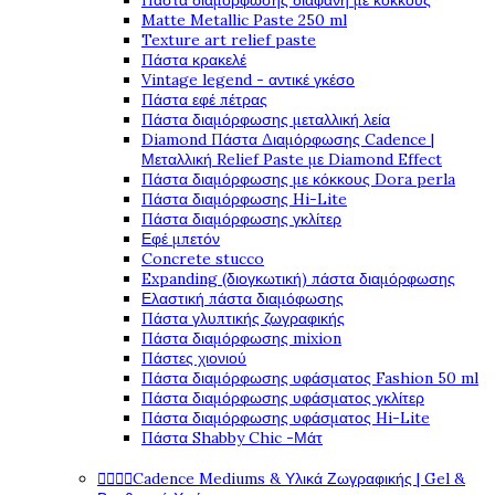
Πάστα διαμόρφωσης διάφανη με κόκκους
Matte Metallic Paste 250 ml
Texture art relief paste
Πάστα κρακελέ
Vintage legend - αντικέ γκέσο
Πάστα εφέ πέτρας
Πάστα διαμόρφωσης μεταλλική λεία
Diamond Πάστα Διαμόρφωσης Cadence |
Μεταλλική Relief Paste με Diamond Effect
Πάστα διαμόρφωσης με κόκκους Dora perla
Πάστα διαμόρφωσης Hi-Lite
Πάστα διαμόρφωσης γκλίτερ
Εφέ μπετόν
Concrete stucco
Expanding (διογκωτική) πάστα διαμόρφωσης
Ελαστική πάστα διαμόφωσης
Πάστα γλυπτικής ζωγραφικής
Πάστα διαμόρφωσης mixion
Πάστες χιονιού
Πάστα διαμόρφωσης υφάσματος Fashion 50 ml
Πάστα διαμόρφωσης υφάσματος γκλίτερ
Πάστα διαμόρφωσης υφάσματος Hi-Lite
Πάστα Shabby Chic -Μάτ




Cadence Mediums & Υλικά Ζωγραφικής | Gel &