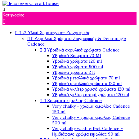

Κατηγορίες



🎨 Υλικά Χεροτεχνίας- Ζωγραφικής


Ακρυλικά Χρώματα Ζωγραφικής & Decoupage
Cadence


Υβριδικά ακρυλικά χρώματα Cadence
Υβριδικά Χρώματα 70 Ml
Υβριδικά χρώματα 120 ml
Υβριδικά χρώματα 500 ml
Υβριδικά χρώματα 2 lt
Υβριδικά μεταλλικά χρώματα 70 ml
Υβριδικά μεταλλικά χρώματα 120 ml
Υβριδικά γκλίτερ χρυσό χρώματα 120 ml
Υβριδικά γκλίτερ ασημί χρώματα 120 ml


Χρώματα κιμωλίας Cadence
Very chalky - χρώμα κιμωλίας Cadence
150 ml
Very chalky - χρώμα κιμωλίας Cadence
500 ml
Very chalky wash effect Cadence -
Ημιδιάφανο χρώμα κιμωλίας 90 ml