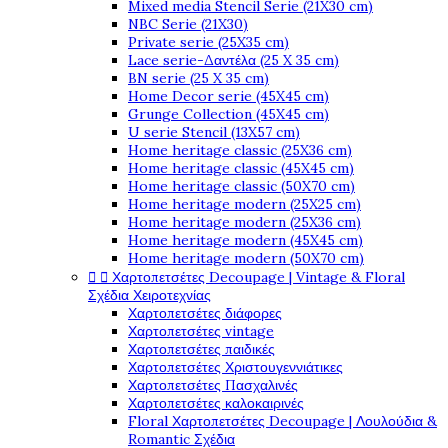
Mixed media Stencil Serie (21X30 cm)
NBC Serie (21X30)
Private serie (25X35 cm)
Lace serie-Δαντέλα (25 X 35 cm)
BN serie (25 X 35 cm)
Home Decor serie (45X45 cm)
Grunge Collection (45X45 cm)
U serie Stencil (13X57 cm)
Home heritage classic (25X36 cm)
Home heritage classic (45X45 cm)
Home heritage classic (50X70 cm)
Home heritage modern (25X25 cm)
Home heritage modern (25X36 cm)
Home heritage modern (45X45 cm)
Home heritage modern (50X70 cm)


Χαρτοπετσέτες Decoupage | Vintage & Floral
Σχέδια Χειροτεχνίας
Χαρτοπετσέτες διάφορες
Χαρτοπετσέτες vintage
Χαρτοπετσέτες παιδικές
Χαρτοπετσέτες Χριστουγεννιάτικες
Χαρτοπετσέτες Πασχαλινές
Χαρτοπετσέτες καλοκαιρινές
Floral Χαρτοπετσέτες Decoupage | Λουλούδια &
Romantic Σχέδια