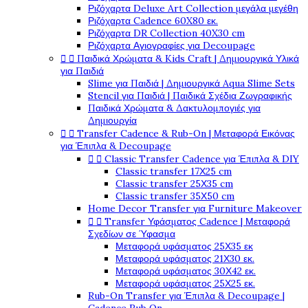
Ριζόχαρτα Deluxe Art Collection μεγάλα μεγέθη
Ριζόχαρτα Cadence 60X80 εκ.
Ριζόχαρτα DR Collection 40X30 cm
Ριζόχαρτα Αγιογραφίες για Decoupage


Παιδικά Χρώματα & Kids Craft | Δημιουργικά Υλικά
για Παιδιά
Slime για Παιδιά | Δημιουργικά Aqua Slime Sets
Stencil για Παιδιά | Παιδικά Σχέδια Ζωγραφικής
Παιδικά Χρώματα & Δακτυλομπογιές για
Δημιουργία


Transfer Cadence & Rub-On | Μεταφορά Εικόνας
για Έπιπλα & Decoupage


Classic Transfer Cadence για Έπιπλα & DIY
Classic transfer 17Χ25 cm
Classic transfer 25Χ35 cm
Classic transfer 35Χ50 cm
Home Decor Transfer για Furniture Makeover


Transfer Υφάσματος Cadence | Μεταφορά
Σχεδίων σε Ύφασμα
Μεταφορά υφάσματος 25Χ35 εκ
Μεταφορά υφάσματος 21Χ30 εκ.
Μεταφορά υφάσματος 30Χ42 εκ.
Μεταφορά υφάσματος 25Χ25 εκ.
Rub-On Transfer για Έπιπλα & Decoupage |