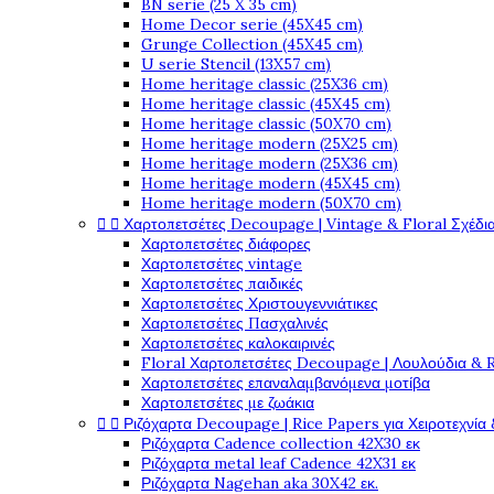
BN serie (25 X 35 cm)
Home Decor serie (45X45 cm)
Grunge Collection (45X45 cm)
U serie Stencil (13X57 cm)
Home heritage classic (25X36 cm)
Home heritage classic (45X45 cm)
Home heritage classic (50X70 cm)
Home heritage modern (25X25 cm)
Home heritage modern (25X36 cm)
Home heritage modern (45X45 cm)
Home heritage modern (50X70 cm)


Χαρτοπετσέτες Decoupage | Vintage & Floral Σχέδια
Χαρτοπετσέτες διάφορες
Χαρτοπετσέτες vintage
Χαρτοπετσέτες παιδικές
Χαρτοπετσέτες Χριστουγεννιάτικες
Χαρτοπετσέτες Πασχαλινές
Χαρτοπετσέτες καλοκαιρινές
Floral Χαρτοπετσέτες Decoupage | Λουλούδια & 
Χαρτοπετσέτες επαναλαμβανόμενα μοτίβα
Χαρτοπετσέτες με ζωάκια


Ριζόχαρτα Decoupage | Rice Papers για Χειροτεχνία 
Ριζόχαρτα Cadence collection 42X30 εκ
Ριζόχαρτα metal leaf Cadence 42X31 εκ
Ριζόχαρτα Nagehan aka 30X42 εκ.