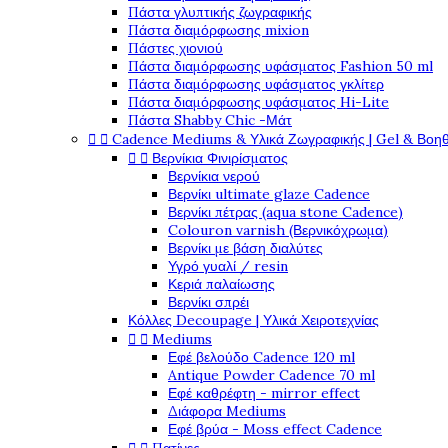
Πάστα γλυπτικής ζωγραφικής
Πάστα διαμόρφωσης mixion
Πάστες χιονιού
Πάστα διαμόρφωσης υφάσματος Fashion 50 ml
Πάστα διαμόρφωσης υφάσματος γκλίτερ
Πάστα διαμόρφωσης υφάσματος Hi-Lite
Πάστα Shabby Chic -Μάτ


Cadence Mediums & Υλικά Ζωγραφικής | Gel & Βοη


Βερνίκια Φινιρίσματος
Βερνίκια νερού
Βερνίκι ultimate glaze Cadence
Βερνίκι πέτρας (aqua stone Cadence)
Colouron varnish (Βερνικόχρωμα)
Βερνίκι με βάση διαλύτες
Υγρό γυαλί / resin
Κεριά παλαίωσης
Βερνίκι σπρέι
Κόλλες Decoupage | Υλικά Χειροτεχνίας


Mediums
Εφέ βελούδο Cadence 120 ml
Antique Powder Cadence 70 ml
Εφέ καθρέφτη - mirror effect
Διάφορα Mediums
Εφέ βρύα - Moss effect Cadence