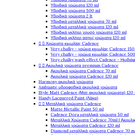
Υβριδικά χρώματα 120 ml
Υβριδικά χρώματα 500 ml
Υβριδικά χρώματα 2 lt
Υβριδικά μεταλλικά χρώματα 70 ml
Υβριδικά μεταλλικά χρώματα 120 ml
Υβριδικά γκλίτερ χρυσό χρώματα 120 ml
Υβριδικά γκλίτερ ασημί χρώματα 120 ml


Χρώματα κιμωλίας Cadence
Very chalky - χρώμα κιμωλίας Cadence 150
Very chalky - χρώμα κιμωλίας Cadence 500
Very chalky wash effect Cadence - Ημιδιά


Ακρυλικά χρώματα premium Cadence
Ακρυλικά χρώματα Cadence 70 ml
Ακρυλικά χρώματα Cadence 120 ml
Harmony ακρυλικά χρώματα
Ambiante υδροφοβικά ακρυλικά χρώματα
Style Matt Cadence (Ματ ακρυλικά χρώματα) 120
Handy Lacquered Paint (Λάκα)


Μεταλλικά χρώματα Cadence
Matte Metallic Paint 50 ml
Cadence Dora μεταλλικά χρώματα 50 ml
Μεταλλικά Χρώματα Cadence 70ml | Ακρυλι
Μεταλλικά χρώματα Cadence 120 ml
Diamond μεταλλικά χρώματα Cadence 70 m