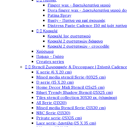


Πατίνες
Finger wax - δακτυλοπατίνα νερού
Dora finger wax - Δακτυλοπατίνα νερού do
Patina Spray
Rusty - Πατίνα για εφέ σκουριάς
Distress Paste Cadence 150 ml (μάτ πατίνα


Κρακελέ
Κρακελέ 1ος συστατικού
Κρακελέ 2 συστατικών διάφανο
Κρακελέ 2 συστατικών - crocodile
Χρύσωμα
Πρίμερ - Γκέσο
Createx series


Stencil Ζωγραφικής & Decoupage | Στένσιλ Cadenc
K serie (6 X 20 cm)
Mixed media stencil Serie (10X25 cm)
D serie (15 X 20 cm)
Home Decor Midi Stencil (25x25 cm)
Siluet Trendy Shadow Stencil (25X25 cm)
Tiles stencil collection 30X30 εκ. (πλακάκια)
AS Serie (21X30)
Mixed media Stencil Serie (21X30 cm)
NBC Serie (21X30)
Private serie (25X35 cm)
Lace serie-Δαντέλα (25 X 35 cm)