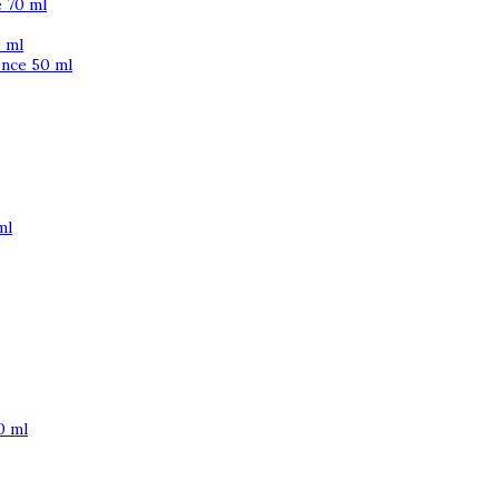
 70 ml
 ml
ence 50 ml
ml
0 ml