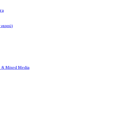
ra
 νερού)
e & Mixed Media