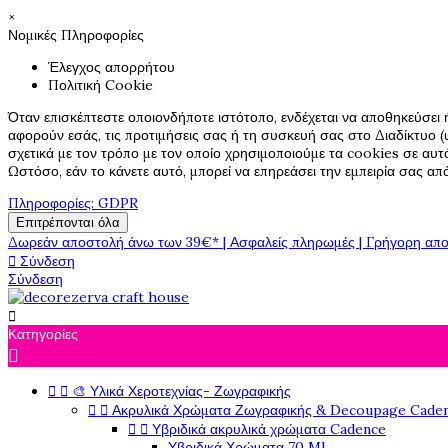
×
Νομικές Πληροφορίες
Έλεγχος απορρήτου
Πολιτική Cookie
Όταν επισκέπτεστε οποιονδήποτε ιστότοπο, ενδέχεται να αποθηκεύσει 
αφορούν εσάς, τις προτιμήσεις σας ή τη συσκευή σας στο Διαδίκτυο (υ
σχετικά με τον τρόπο με τον οποίο χρησιμοποιούμε τα cookies σε αυτ
Ωστόσο, εάν το κάνετε αυτό, μπορεί να επηρεάσει την εμπειρία σας α
Πληροφορίες: GDPR
Επιτρέπονται όλα
Δωρεάν αποστολή άνω των 39€* | Ασφαλείς πληρωμές | Γρήγορη απο

Σύνδεση
Σύνδεση

Κατηγορίες



🎨 Υλικά Χεροτεχνίας- Ζωγραφικής


Ακρυλικά Χρώματα Ζωγραφικής & Decoupage Cade


Υβριδικά ακρυλικά χρώματα Cadence
Υβριδικά Χρώματα 70 Ml