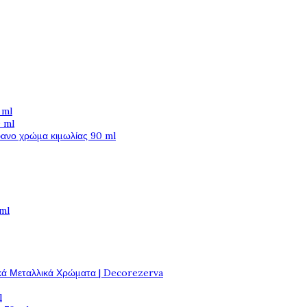
 ml
 ml
φανο χρώμα κιμωλίας 90 ml
 ml
κά Μεταλλικά Χρώματα | Decorezerva
l