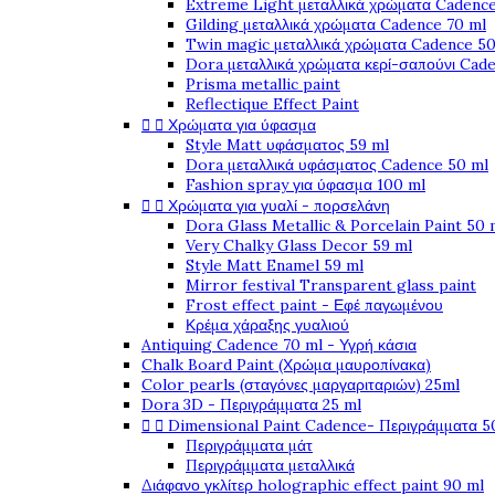
Extreme Light μεταλλικά χρώματα Cadence
Gilding μεταλλικά χρώματα Cadence 70 ml
Twin magic μεταλλικά χρώματα Cadence 50
Dora μεταλλικά χρώματα κερί-σαπούνι Cad
Prisma metallic paint
Reflectique Effect Paint


Χρώματα για ύφασμα
Style Matt υφάσματος 59 ml
Dora μεταλλικά υφάσματος Cadence 50 ml
Fashion spray για ύφασμα 100 ml


Χρώματα για γυαλί - πορσελάνη
Dora Glass Metallic & Porcelain Paint 50 
Very Chalky Glass Decor 59 ml
Style Matt Enamel 59 ml
Mirror festival Transparent glass paint
Frost effect paint - Εφέ παγωμένου
Κρέμα χάραξης γυαλιού
Antiquing Cadence 70 ml - Υγρή κάσια
Chalk Board Paint (Χρώμα μαυροπίνακα)
Color pearls (σταγόνες μαργαριταριών) 25ml
Dora 3D - Περιγράμματα 25 ml


Dimensional Paint Cadence- Περιγράμματα 5
Περιγράμματα μάτ
Περιγράμματα μεταλλικά
Διάφανο γκλίτερ holographic effect paint 90 ml