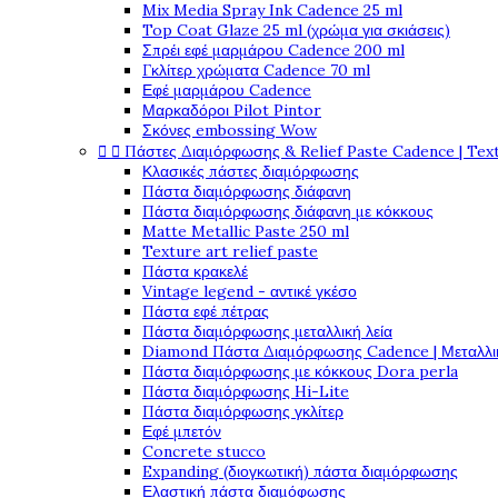
Mix Media Spray Ink Cadence 25 ml
Top Coat Glaze 25 ml (χρώμα για σκιάσεις)
Σπρέι εφέ μαρμάρου Cadence 200 ml
Γκλίτερ χρώματα Cadence 70 ml
Εφέ μαρμάρου Cadence
Μαρκαδόροι Pilot Pintor
Σκόνες embossing Wow


Πάστες Διαμόρφωσης & Relief Paste Cadence | Tex
Κλασικές πάστες διαμόρφωσης
Πάστα διαμόρφωσης διάφανη
Πάστα διαμόρφωσης διάφανη με κόκκους
Matte Metallic Paste 250 ml
Texture art relief paste
Πάστα κρακελέ
Vintage legend - αντικέ γκέσο
Πάστα εφέ πέτρας
Πάστα διαμόρφωσης μεταλλική λεία
Diamond Πάστα Διαμόρφωσης Cadence | Μεταλλικ
Πάστα διαμόρφωσης με κόκκους Dora perla
Πάστα διαμόρφωσης Hi-Lite
Πάστα διαμόρφωσης γκλίτερ
Εφέ μπετόν
Concrete stucco
Expanding (διογκωτική) πάστα διαμόρφωσης
Ελαστική πάστα διαμόφωσης