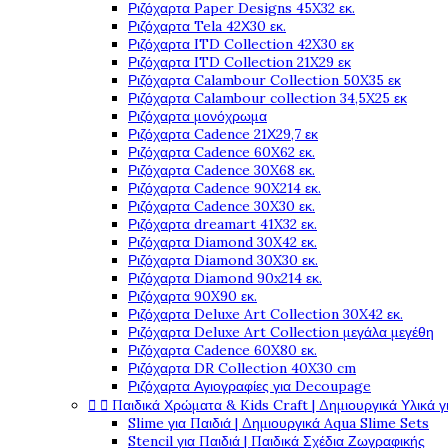
Ριζόχαρτα Paper Designs 45X32 εκ.
Ριζόχαρτα Tela 42Χ30 εκ.
Ριζόχαρτα ITD Collection 42X30 εκ
Ριζόχαρτα ITD Collection 21X29 εκ
Ριζόχαρτα Calambour Collection 50X35 εκ
Ριζόχαρτα Calambour collection 34,5X25 εκ
Ριζόχαρτα μονόχρωμα
Ριζόχαρτα Cadence 21Χ29,7 εκ
Ριζόχαρτα Cadence 60X62 εκ.
Ριζόχαρτα Cadence 30X68 εκ.
Ριζόχαρτα Cadence 90X214 εκ.
Ριζόχαρτα Cadence 30X30 εκ.
Ριζόχαρτα dreamart 41X32 εκ.
Ριζόχαρτα Diamond 30X42 εκ.
Ριζόχαρτα Diamond 30X30 εκ.
Ριζόχαρτα Diamond 90x214 εκ.
Ριζόχαρτα 90X90 εκ.
Ριζόχαρτα Deluxe Art Collection 30X42 εκ.
Ριζόχαρτα Deluxe Art Collection μεγάλα μεγέθη
Ριζόχαρτα Cadence 60X80 εκ.
Ριζόχαρτα DR Collection 40X30 cm
Ριζόχαρτα Αγιογραφίες για Decoupage


Παιδικά Χρώματα & Kids Craft | Δημιουργικά Υλικά γ
Slime για Παιδιά | Δημιουργικά Aqua Slime Sets
Stencil για Παιδιά | Παιδικά Σχέδια Ζωγραφικής