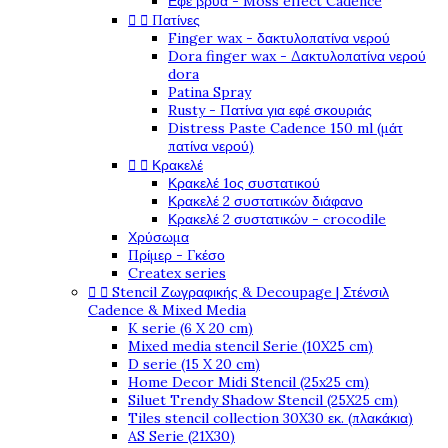
Εφέ βρύα - Moss effect Cadence


Πατίνες
Finger wax - δακτυλοπατίνα νερού
Dora finger wax - Δακτυλοπατίνα νερού
dora
Patina Spray
Rusty - Πατίνα για εφέ σκουριάς
Distress Paste Cadence 150 ml (μάτ
πατίνα νερού)


Κρακελέ
Κρακελέ 1ος συστατικού
Κρακελέ 2 συστατικών διάφανο
Κρακελέ 2 συστατικών - crocodile
Χρύσωμα
Πρίμερ - Γκέσο
Createx series


Stencil Ζωγραφικής & Decoupage | Στένσιλ
Cadence & Mixed Media
K serie (6 X 20 cm)
Mixed media stencil Serie (10X25 cm)
D serie (15 X 20 cm)
Home Decor Midi Stencil (25x25 cm)
Siluet Trendy Shadow Stencil (25X25 cm)
Tiles stencil collection 30X30 εκ. (πλακάκια)
AS Serie (21X30)