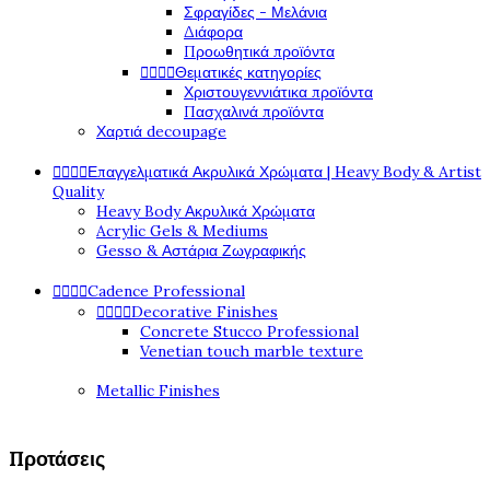
Σφραγίδες - Μελάνια
Διάφορα
Προωθητικά προϊόντα




Θεματικές κατηγορίες
Χριστουγεννιάτικα προϊόντα
Πασχαλινά προϊόντα
Χαρτιά decoupage




Επαγγελματικά Ακρυλικά Χρώματα | Heavy Body & Artist
Quality
Heavy Body Ακρυλικά Χρώματα
Acrylic Gels & Mediums
Gesso & Αστάρια Ζωγραφικής




Cadence Professional




Decorative Finishes
Concrete Stucco Professional
Venetian touch marble texture
Metallic Finishes
Προτάσεις