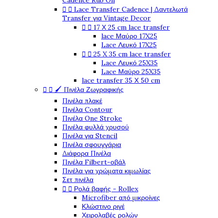
Cadence Rub On


Lace Transfer Cadence | Δαντελωτά
Transfer για Vintage Decor


17 Χ 25 cm lace transfer
lace Μαύρο 17X25
Lace Λευκό 17X25


25 X 35 cm lace transfer
Lace Λευκό 25X35
Lace Μαύρο 25X35
lace transfer 35 Χ 50 cm


🖌️ Πινέλα Ζωγραφικής
Πινέλα πλακέ
Πινέλα Contour
Πινέλα One Stroke
Πινέλα φυλλά χρυσού
Πινέλα για Stencil
Πινέλα σφουγγάρια
Διάφορα Πινέλα
Πινέλα Filbert-οβάλ
Πινέλα για χρώματα κιμωλίας
Σετ πινέλα


Ρολά βαφής - Rollex
Microfiber από μικροίνες
Κλώστινο ριγέ
Χειρολαβές ρολών