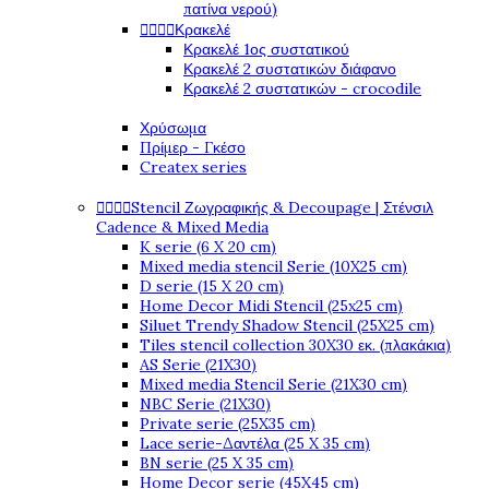
πατίνα νερού)




Κρακελέ
Κρακελέ 1ος συστατικού
Κρακελέ 2 συστατικών διάφανο
Κρακελέ 2 συστατικών - crocodile
Χρύσωμα
Πρίμερ - Γκέσο
Createx series




Stencil Ζωγραφικής & Decoupage | Στένσιλ
Cadence & Mixed Media
K serie (6 X 20 cm)
Mixed media stencil Serie (10X25 cm)
D serie (15 X 20 cm)
Home Decor Midi Stencil (25x25 cm)
Siluet Trendy Shadow Stencil (25X25 cm)
Tiles stencil collection 30X30 εκ. (πλακάκια)
AS Serie (21X30)
Mixed media Stencil Serie (21X30 cm)
NBC Serie (21X30)
Private serie (25X35 cm)
Lace serie-Δαντέλα (25 X 35 cm)
BN serie (25 X 35 cm)
Home Decor serie (45X45 cm)