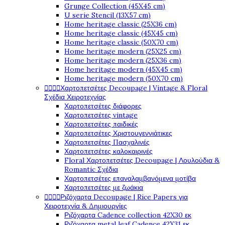
Grunge Collection (45X45 cm)
U serie Stencil (13X57 cm)
Home heritage classic (25X36 cm)
Home heritage classic (45X45 cm)
Home heritage classic (50X70 cm)
Home heritage modern (25X25 cm)
Home heritage modern (25X36 cm)
Home heritage modern (45X45 cm)
Home heritage modern (50X70 cm)




Χαρτοπετσέτες Decoupage | Vintage & Floral
Σχέδια Χειροτεχνίας
Χαρτοπετσέτες διάφορες
Χαρτοπετσέτες vintage
Χαρτοπετσέτες παιδικές
Χαρτοπετσέτες Χριστουγεννιάτικες
Χαρτοπετσέτες Πασχαλινές
Χαρτοπετσέτες καλοκαιρινές
Floral Χαρτοπετσέτες Decoupage | Λουλούδια &
Romantic Σχέδια
Χαρτοπετσέτες επαναλαμβανόμενα μοτίβα
Χαρτοπετσέτες με ζωάκια




Ριζόχαρτα Decoupage | Rice Papers για
Χειροτεχνία & Δημιουργίες
Ριζόχαρτα Cadence collection 42X30 εκ
Ριζόχαρτα metal leaf Cadence 42X31 εκ