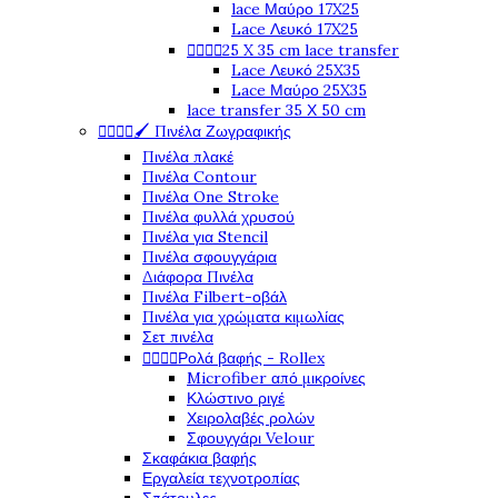
lace Μαύρο 17X25
Lace Λευκό 17X25




25 X 35 cm lace transfer
Lace Λευκό 25X35
Lace Μαύρο 25X35
lace transfer 35 Χ 50 cm




🖌️ Πινέλα Ζωγραφικής
Πινέλα πλακέ
Πινέλα Contour
Πινέλα One Stroke
Πινέλα φυλλά χρυσού
Πινέλα για Stencil
Πινέλα σφουγγάρια
Διάφορα Πινέλα
Πινέλα Filbert-οβάλ
Πινέλα για χρώματα κιμωλίας
Σετ πινέλα




Ρολά βαφής - Rollex
Microfiber από μικροίνες
Κλώστινο ριγέ
Χειρολαβές ρολών
Σφουγγάρι Velour
Σκαφάκια βαφής
Εργαλεία τεχνοτροπίας