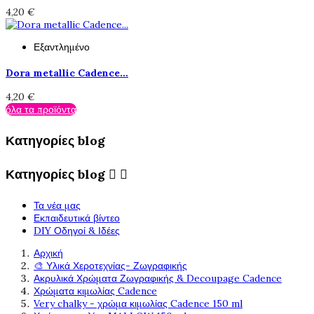
4,20 €
Εξαντλημένο
Dora metallic Cadence...
4,20 €
όλα τα προϊόντα
Κατηγορίες blog
Κατηγορίες blog


Τα νέα μας
Εκπαιδευτικά βίντεο
DIY Οδηγοί & Ιδέες
Αρχική
🎨 Υλικά Χεροτεχνίας- Ζωγραφικής
Ακρυλικά Χρώματα Ζωγραφικής & Decoupage Cadence
Χρώματα κιμωλίας Cadence
Very chalky - χρώμα κιμωλίας Cadence 150 ml