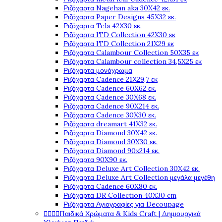
Ριζόχαρτα Nagehan aka 30X42 εκ.
Ριζόχαρτα Paper Designs 45X32 εκ.
Ριζόχαρτα Tela 42Χ30 εκ.
Ριζόχαρτα ITD Collection 42X30 εκ
Ριζόχαρτα ITD Collection 21X29 εκ
Ριζόχαρτα Calambour Collection 50X35 εκ
Ριζόχαρτα Calambour collection 34,5X25 εκ
Ριζόχαρτα μονόχρωμα
Ριζόχαρτα Cadence 21Χ29,7 εκ
Ριζόχαρτα Cadence 60X62 εκ.
Ριζόχαρτα Cadence 30X68 εκ.
Ριζόχαρτα Cadence 90X214 εκ.
Ριζόχαρτα Cadence 30X30 εκ.
Ριζόχαρτα dreamart 41X32 εκ.
Ριζόχαρτα Diamond 30X42 εκ.
Ριζόχαρτα Diamond 30X30 εκ.
Ριζόχαρτα Diamond 90x214 εκ.
Ριζόχαρτα 90X90 εκ.
Ριζόχαρτα Deluxe Art Collection 30X42 εκ.
Ριζόχαρτα Deluxe Art Collection μεγάλα μεγέθη
Ριζόχαρτα Cadence 60X80 εκ.
Ριζόχαρτα DR Collection 40X30 cm
Ριζόχαρτα Αγιογραφίες για Decoupage




Παιδικά Χρώματα & Kids Craft | Δημιουργικά