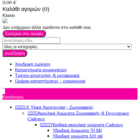
0,00 €
Καλάθι αγορών (0)
Κλείσε
Δεν υπάρχουν άλλα προϊόντα στο καλάθι σας
Συνέχεια στις αγορές
αναζήτηση
Χονδρική πώληση
Καταστήματα συνεργατών
Τρόποι αποστολής & μεταφορικά
Ωράριο καταστήματος - επικοινωνία

Κατάλογος




🎨 Υλικά Χεροτεχνίας- Ζωγραφικής




Ακρυλικά Χρώματα Ζωγραφικής & Decoupage
Cadence




Υβριδικά ακρυλικά χρώματα Cadence
Υβριδικά Χρώματα 70 Ml
Υβριδικά χρώματα 120 ml