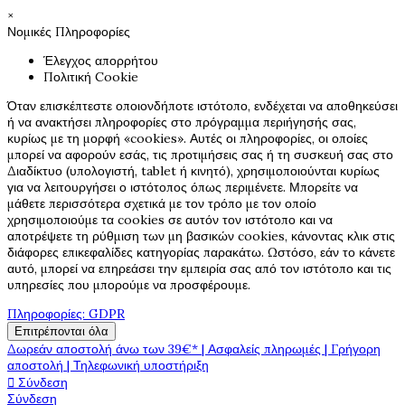
×
Νομικές Πληροφορίες
Έλεγχος απορρήτου
Πολιτική Cookie
Όταν επισκέπτεστε οποιονδήποτε ιστότοπο, ενδέχεται να αποθηκεύσει
ή να ανακτήσει πληροφορίες στο πρόγραμμα περιήγησής σας,
κυρίως με τη μορφή «cookies». Αυτές οι πληροφορίες, οι οποίες
μπορεί να αφορούν εσάς, τις προτιμήσεις σας ή τη συσκευή σας στο
Διαδίκτυο (υπολογιστή, tablet ή κινητό), χρησιμοποιούνται κυρίως
για να λειτουργήσει ο ιστότοπος όπως περιμένετε. Μπορείτε να
μάθετε περισσότερα σχετικά με τον τρόπο με τον οποίο
χρησιμοποιούμε τα cookies σε αυτόν τον ιστότοπο και να
αποτρέψετε τη ρύθμιση των μη βασικών cookies, κάνοντας κλικ στις
διάφορες επικεφαλίδες κατηγορίας παρακάτω. Ωστόσο, εάν το κάνετε
αυτό, μπορεί να επηρεάσει την εμπειρία σας από τον ιστότοπο και τις
υπηρεσίες που μπορούμε να προσφέρουμε.
Πληροφορίες: GDPR
Επιτρέπονται όλα
Δωρεάν αποστολή άνω των 39€* | Ασφαλείς πληρωμές | Γρήγορη
αποστολή | Τηλεφωνική υποστήριξη

Σύνδεση
Σύνδεση