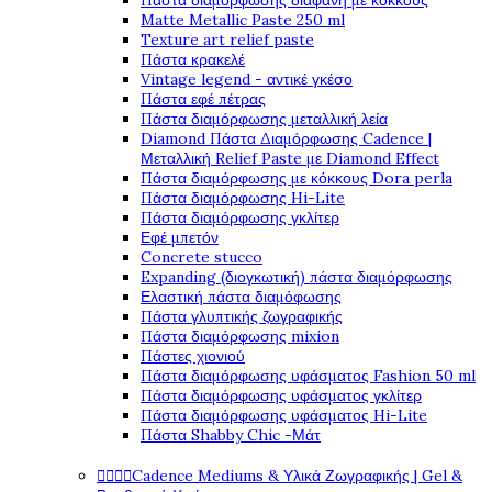
Πάστα διαμόρφωσης διάφανη με κόκκους
Matte Metallic Paste 250 ml
Texture art relief paste
Πάστα κρακελέ
Vintage legend - αντικέ γκέσο
Πάστα εφέ πέτρας
Πάστα διαμόρφωσης μεταλλική λεία
Diamond Πάστα Διαμόρφωσης Cadence |
Μεταλλική Relief Paste με Diamond Effect
Πάστα διαμόρφωσης με κόκκους Dora perla
Πάστα διαμόρφωσης Hi-Lite
Πάστα διαμόρφωσης γκλίτερ
Εφέ μπετόν
Concrete stucco
Expanding (διογκωτική) πάστα διαμόρφωσης
Ελαστική πάστα διαμόφωσης
Πάστα γλυπτικής ζωγραφικής
Πάστα διαμόρφωσης mixion
Πάστες χιονιού
Πάστα διαμόρφωσης υφάσματος Fashion 50 ml
Πάστα διαμόρφωσης υφάσματος γκλίτερ
Πάστα διαμόρφωσης υφάσματος Hi-Lite
Πάστα Shabby Chic -Μάτ




Cadence Mediums & Υλικά Ζωγραφικής | Gel &