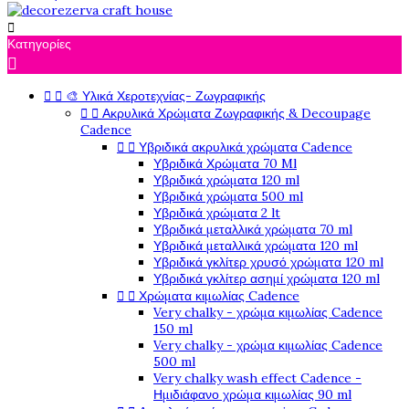

Κατηγορίες



🎨 Υλικά Χεροτεχνίας- Ζωγραφικής


Ακρυλικά Χρώματα Ζωγραφικής & Decoupage
Cadence


Υβριδικά ακρυλικά χρώματα Cadence
Υβριδικά Χρώματα 70 Ml
Υβριδικά χρώματα 120 ml
Υβριδικά χρώματα 500 ml
Υβριδικά χρώματα 2 lt
Υβριδικά μεταλλικά χρώματα 70 ml
Υβριδικά μεταλλικά χρώματα 120 ml
Υβριδικά γκλίτερ χρυσό χρώματα 120 ml
Υβριδικά γκλίτερ ασημί χρώματα 120 ml


Χρώματα κιμωλίας Cadence
Very chalky - χρώμα κιμωλίας Cadence
150 ml
Very chalky - χρώμα κιμωλίας Cadence
500 ml
Very chalky wash effect Cadence -
Ημιδιάφανο χρώμα κιμωλίας 90 ml