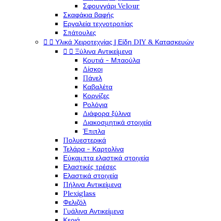
Σφουγγάρι Velour
Σκαφάκια βαφής
Εργαλεία τεχνοτροπίας
Σπάτουλες


Υλικά Χειροτεχνίας | Είδη DIY & Κατασκευών


Ξύλινα Αντικείμενα
Κουτιά - Μπαούλα
Δίσκοι
Πάνελ
Καβαλέτα
Κορνίζες
Ρολόγια
Διάφορα ξύλινα
Διακοσμητικά στοιχεία
Έπιπλα
Πολυεστερικά
Τελάρα - Καρτολίνα
Εύκαμπτα ελαστικά στοιχεία
Ελαστικές τρέσες
Ελαστικά στοιχεία
Πήλινα Αντικείμενα
Plexiglass
Φελιζόλ
Γυάλινα Αντικείμενα
Κεριά