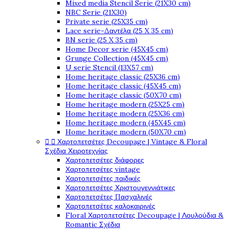
Mixed media Stencil Serie (21X30 cm)
NBC Serie (21X30)
Private serie (25X35 cm)
Lace serie-Δαντέλα (25 X 35 cm)
BN serie (25 X 35 cm)
Home Decor serie (45X45 cm)
Grunge Collection (45X45 cm)
U serie Stencil (13X57 cm)
Home heritage classic (25X36 cm)
Home heritage classic (45X45 cm)
Home heritage classic (50X70 cm)
Home heritage modern (25X25 cm)
Home heritage modern (25X36 cm)
Home heritage modern (45X45 cm)
Home heritage modern (50X70 cm)


Χαρτοπετσέτες Decoupage | Vintage & Floral
Σχέδια Χειροτεχνίας
Χαρτοπετσέτες διάφορες
Χαρτοπετσέτες vintage
Χαρτοπετσέτες παιδικές
Χαρτοπετσέτες Χριστουγεννιάτικες
Χαρτοπετσέτες Πασχαλινές
Χαρτοπετσέτες καλοκαιρινές
Floral Χαρτοπετσέτες Decoupage | Λουλούδια &
Romantic Σχέδια