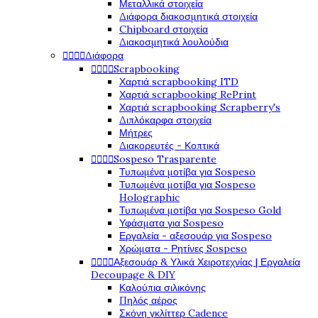
Μεταλλικά στοιχεία
Διάφορα διακοσμητικά στοιχεία
Chipboard στοιχεία
Διακοσμητικά λουλούδια




Διάφορα




Scrapbooking
Χαρτιά scrapbooking ITD
Χαρτιά scrapbooking RePrint
Χαρτιά scrapbooking Scrapberry's
Διπλόκαρφα στοιχεία
Μήτρες
Διακορευτές - Κοπτικά




Sospeso Trasparente
Τυπωμένα μοτίβα για Sospeso
Τυπωμένα μοτίβα για Sospeso
Holographic
Τυπωμένα μοτίβα για Sospeso Gold
Υφάσματα για Sospeso
Εργαλεία - αξεσουάρ για Sospeso
Χρώματα - Ρητίνες Sospeso




Αξεσουάρ & Υλικά Χειροτεχνίας | Εργαλεία
Decoupage & DIY
Καλούπια σιλικόνης
Πηλός αέρος
Σκόνη γκλίττερ Cadence