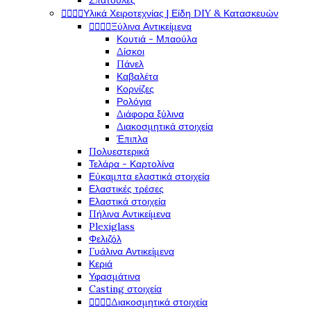
Σπάτουλες




Υλικά Χειροτεχνίας | Είδη DIY & Κατασκευών




Ξύλινα Αντικείμενα
Κουτιά - Μπαούλα
Δίσκοι
Πάνελ
Καβαλέτα
Κορνίζες
Ρολόγια
Διάφορα ξύλινα
Διακοσμητικά στοιχεία
Έπιπλα
Πολυεστερικά
Τελάρα - Καρτολίνα
Εύκαμπτα ελαστικά στοιχεία
Ελαστικές τρέσες
Ελαστικά στοιχεία
Πήλινα Αντικείμενα
Plexiglass
Φελιζόλ
Γυάλινα Αντικείμενα
Κεριά
Υφασμάτινα
Casting στοιχεία




Διακοσμητικά στοιχεία