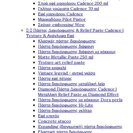
Σπρέι εφέ μαρμάρου Cadence 200 ml
Γκλίτερ χρώματα Cadence 70 ml
Εφέ μαρμάρου Cadence
Μαρκαδόροι Pilot Pintor
Σκόνες embossing Wow


Πάστες Διαμόρφωσης & Relief Paste Cadence |
Texture & Ανάγλυφα Εφέ
Κλασικές πάστες διαμόρφωσης
Πάστα διαμόρφωσης διάφανη
Πάστα διαμόρφωσης διάφανη με κόκκους
Matte Metallic Paste 250 ml
Texture art relief paste
Πάστα κρακελέ
Vintage legend - αντικέ γκέσο
Πάστα εφέ πέτρας
Πάστα διαμόρφωσης μεταλλική λεία
Diamond Πάστα Διαμόρφωσης Cadence |
Μεταλλική Relief Paste με Diamond Effect
Πάστα διαμόρφωσης με κόκκους Dora perla
Πάστα διαμόρφωσης Hi-Lite
Πάστα διαμόρφωσης γκλίτερ
Εφέ μπετόν
Concrete stucco
Expanding (διογκωτική) πάστα διαμόρφωσης
Ελαστική πάστα διαμόφωσης