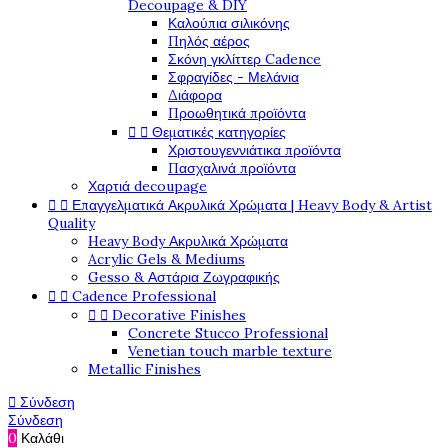
Decoupage & DIY
Καλούπια σιλικόνης
Πηλός αέρος
Σκόνη γκλίττερ Cadence
Σφραγίδες - Μελάνια
Διάφορα
Προωθητικά προϊόντα


Θεματικές κατηγορίες
Χριστουγεννιάτικα προϊόντα
Πασχαλινά προϊόντα
Χαρτιά decoupage


Επαγγελματικά Ακρυλικά Χρώματα | Heavy Body & Artist
Quality
Heavy Body Ακρυλικά Χρώματα
Acrylic Gels & Mediums
Gesso & Αστάρια Ζωγραφικής


Cadence Professional


Decorative Finishes
Concrete Stucco Professional
Venetian touch marble texture
Metallic Finishes

Σύνδεση
Σύνδεση
0
Καλάθι