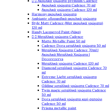


Ακρυλικά χρώματα premium Cadence
Ακρυλικά χρώματα Cadence 70 ml
Ακρυλικά χρώματα Cadence 120 ml
Harmony ακρυλικά χρώματα
Ambiante υδροφοβικά ακρυλικά χρώματα
Style Matt Cadence (Ματ ακρυλικά χρώματα)
120 ml
Handy Lacquered Paint (Λάκα)


Μεταλλικά χρώματα Cadence
Matte Metallic Paint 50 ml
Cadence Dora μεταλλικά χρώματα 50 ml
Μεταλλικά Χρώματα Cadence 70ml |
Ακρυλικά Μεταλλικά Χρώματα |
Decorezerva
Μεταλλικά χρώματα Cadence 120 ml
Diamond μεταλλικά χρώματα Cadence 70
ml
Extreme Light μεταλλικά χρώματα
Cadence 70 ml
Gilding μεταλλικά χρώματα Cadence 70 ml
Twin magic μεταλλικά χρώματα Cadence
50 ml
Dora μεταλλικά χρώματα κερί-σαπούνι
Cadence 50 ml
Prisma metallic paint