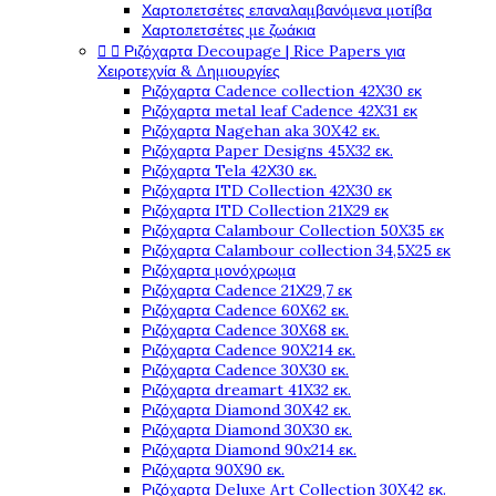
Χαρτοπετσέτες επαναλαμβανόμενα μοτίβα
Χαρτοπετσέτες με ζωάκια


Ριζόχαρτα Decoupage | Rice Papers για
Χειροτεχνία & Δημιουργίες
Ριζόχαρτα Cadence collection 42X30 εκ
Ριζόχαρτα metal leaf Cadence 42X31 εκ
Ριζόχαρτα Nagehan aka 30X42 εκ.
Ριζόχαρτα Paper Designs 45X32 εκ.
Ριζόχαρτα Tela 42Χ30 εκ.
Ριζόχαρτα ITD Collection 42X30 εκ
Ριζόχαρτα ITD Collection 21X29 εκ
Ριζόχαρτα Calambour Collection 50X35 εκ
Ριζόχαρτα Calambour collection 34,5X25 εκ
Ριζόχαρτα μονόχρωμα
Ριζόχαρτα Cadence 21Χ29,7 εκ
Ριζόχαρτα Cadence 60X62 εκ.
Ριζόχαρτα Cadence 30X68 εκ.
Ριζόχαρτα Cadence 90X214 εκ.
Ριζόχαρτα Cadence 30X30 εκ.
Ριζόχαρτα dreamart 41X32 εκ.
Ριζόχαρτα Diamond 30X42 εκ.
Ριζόχαρτα Diamond 30X30 εκ.
Ριζόχαρτα Diamond 90x214 εκ.
Ριζόχαρτα 90X90 εκ.
Ριζόχαρτα Deluxe Art Collection 30X42 εκ.