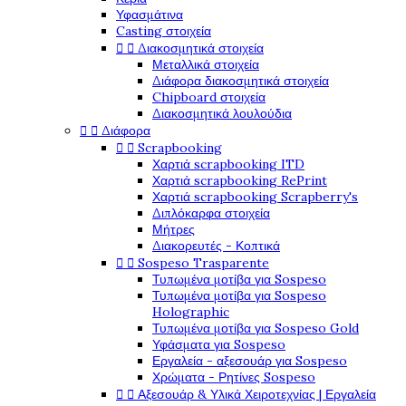
Υφασμάτινα
Casting στοιχεία


Διακοσμητικά στοιχεία
Μεταλλικά στοιχεία
Διάφορα διακοσμητικά στοιχεία
Chipboard στοιχεία
Διακοσμητικά λουλούδια


Διάφορα


Scrapbooking
Χαρτιά scrapbooking ITD
Χαρτιά scrapbooking RePrint
Χαρτιά scrapbooking Scrapberry's
Διπλόκαρφα στοιχεία
Μήτρες
Διακορευτές - Κοπτικά


Sospeso Trasparente
Τυπωμένα μοτίβα για Sospeso
Τυπωμένα μοτίβα για Sospeso
Holographic
Τυπωμένα μοτίβα για Sospeso Gold
Υφάσματα για Sospeso
Εργαλεία - αξεσουάρ για Sospeso
Χρώματα - Ρητίνες Sospeso


Αξεσουάρ & Υλικά Χειροτεχνίας | Εργαλεία