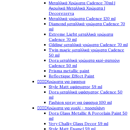
Μεταλλικά Χρώματα Cadence 70ml |
Ακρυλικά Μεταλλικά Χρώματα |
Decorezerva
Μεταλλικά χρώματα Cadence 120 ml
Diamond μεταλλικά χρώματα Cadence 70
ml
Extreme Light μεταλλικά χρώματα
Cadence 70 ml
Gilding μεταλλικά χρώματα Cadence 70 ml
Twin magic μεταλλικά χρώματα Cadence
50 ml
Dora μεταλλικά χρώματα κερί-σαπούνι
Cadence 50 ml
Prisma metallic paint
Reflectique Effect Paint




Χρώματα για ύφασμα
Style Matt υφάσματος 59 ml
Dora μεταλλικά υφάσματος Cadence 50
ml
Fashion spray για ύφασμα 100 ml




Χρώματα για γυαλί - πορσελάνη
Dora Glass Metallic & Porcelain Paint 50
ml
Very Chalky Glass Decor 59 ml
Style Matt Enamel 59 ml