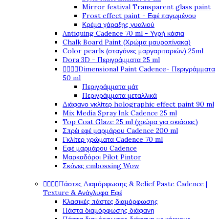
Mirror festival Transparent glass paint
Frost effect paint - Εφέ παγωμένου
Κρέμα χάραξης γυαλιού
Antiquing Cadence 70 ml - Υγρή κάσια
Chalk Board Paint (Χρώμα μαυροπίνακα)
Color pearls (σταγόνες μαργαριταριών) 25ml
Dora 3D - Περιγράμματα 25 ml




Dimensional Paint Cadence- Περιγράμματα
50 ml
Περιγράμματα μάτ
Περιγράμματα μεταλλικά
Διάφανο γκλίτερ holographic effect paint 90 ml
Mix Media Spray Ink Cadence 25 ml
Top Coat Glaze 25 ml (χρώμα για σκιάσεις)
Σπρέι εφέ μαρμάρου Cadence 200 ml
Γκλίτερ χρώματα Cadence 70 ml
Εφέ μαρμάρου Cadence
Μαρκαδόροι Pilot Pintor
Σκόνες embossing Wow




Πάστες Διαμόρφωσης & Relief Paste Cadence |
Texture & Ανάγλυφα Εφέ
Κλασικές πάστες διαμόρφωσης
Πάστα διαμόρφωσης διάφανη