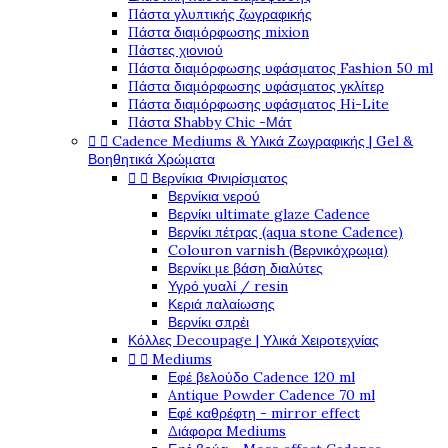
Πάστα γλυπτικής ζωγραφικής
Πάστα διαμόρφωσης mixion
Πάστες χιονιού
Πάστα διαμόρφωσης υφάσματος Fashion 50 ml
Πάστα διαμόρφωσης υφάσματος γκλίτερ
Πάστα διαμόρφωσης υφάσματος Hi-Lite
Πάστα Shabby Chic -Μάτ


Cadence Mediums & Υλικά Ζωγραφικής | Gel &
Βοηθητικά Χρώματα


Βερνίκια Φινιρίσματος
Βερνίκια νερού
Βερνίκι ultimate glaze Cadence
Βερνίκι πέτρας (aqua stone Cadence)
Colouron varnish (Βερνικόχρωμα)
Βερνίκι με βάση διαλύτες
Υγρό γυαλί / resin
Κεριά παλαίωσης
Βερνίκι σπρέι
Κόλλες Decoupage | Υλικά Χειροτεχνίας


Mediums
Εφέ βελούδο Cadence 120 ml
Antique Powder Cadence 70 ml
Εφέ καθρέφτη - mirror effect
Διάφορα Mediums