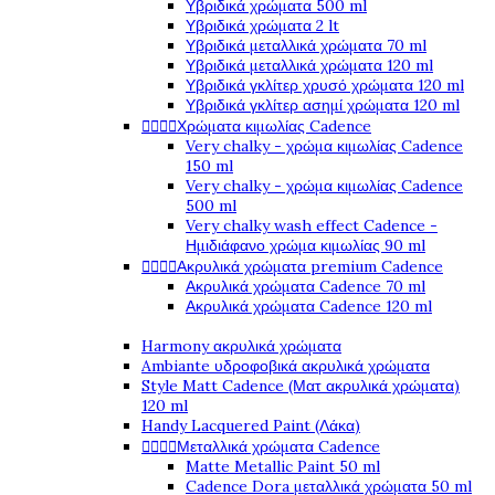
Υβριδικά χρώματα 500 ml
Υβριδικά χρώματα 2 lt
Υβριδικά μεταλλικά χρώματα 70 ml
Υβριδικά μεταλλικά χρώματα 120 ml
Υβριδικά γκλίτερ χρυσό χρώματα 120 ml
Υβριδικά γκλίτερ ασημί χρώματα 120 ml




Χρώματα κιμωλίας Cadence
Very chalky - χρώμα κιμωλίας Cadence
150 ml
Very chalky - χρώμα κιμωλίας Cadence
500 ml
Very chalky wash effect Cadence -
Ημιδιάφανο χρώμα κιμωλίας 90 ml




Ακρυλικά χρώματα premium Cadence
Ακρυλικά χρώματα Cadence 70 ml
Ακρυλικά χρώματα Cadence 120 ml
Harmony ακρυλικά χρώματα
Ambiante υδροφοβικά ακρυλικά χρώματα
Style Matt Cadence (Ματ ακρυλικά χρώματα)
120 ml
Handy Lacquered Paint (Λάκα)




Μεταλλικά χρώματα Cadence
Matte Metallic Paint 50 ml
Cadence Dora μεταλλικά χρώματα 50 ml