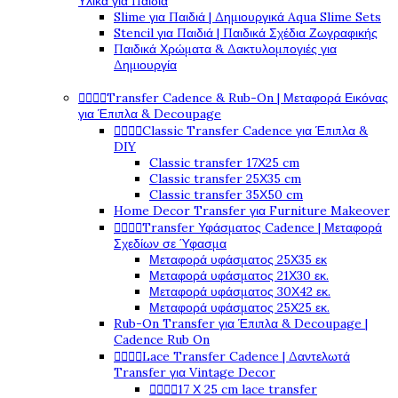
Υλικά για Παιδιά
Slime για Παιδιά | Δημιουργικά Aqua Slime Sets
Stencil για Παιδιά | Παιδικά Σχέδια Ζωγραφικής
Παιδικά Χρώματα & Δακτυλομπογιές για
Δημιουργία




Transfer Cadence & Rub-On | Μεταφορά Εικόνας
για Έπιπλα & Decoupage




Classic Transfer Cadence για Έπιπλα &
DIY
Classic transfer 17Χ25 cm
Classic transfer 25Χ35 cm
Classic transfer 35Χ50 cm
Home Decor Transfer για Furniture Makeover




Transfer Υφάσματος Cadence | Μεταφορά
Σχεδίων σε Ύφασμα
Μεταφορά υφάσματος 25Χ35 εκ
Μεταφορά υφάσματος 21Χ30 εκ.
Μεταφορά υφάσματος 30Χ42 εκ.
Μεταφορά υφάσματος 25Χ25 εκ.
Rub-On Transfer για Έπιπλα & Decoupage |
Cadence Rub On




Lace Transfer Cadence | Δαντελωτά
Transfer για Vintage Decor




17 Χ 25 cm lace transfer