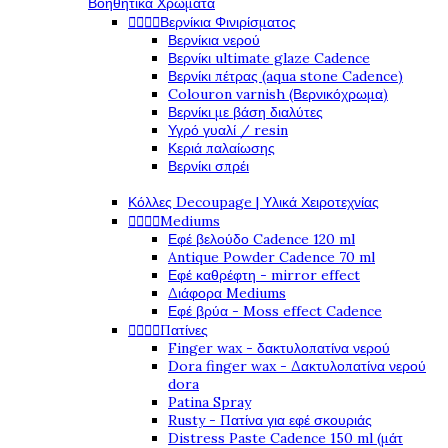
Βοηθητικά Χρώματα




Βερνίκια Φινιρίσματος
Βερνίκια νερού
Βερνίκι ultimate glaze Cadence
Βερνίκι πέτρας (aqua stone Cadence)
Colouron varnish (Βερνικόχρωμα)
Βερνίκι με βάση διαλύτες
Υγρό γυαλί / resin
Κεριά παλαίωσης
Βερνίκι σπρέι
Κόλλες Decoupage | Υλικά Χειροτεχνίας




Mediums
Εφέ βελούδο Cadence 120 ml
Antique Powder Cadence 70 ml
Εφέ καθρέφτη - mirror effect
Διάφορα Mediums
Εφέ βρύα - Moss effect Cadence




Πατίνες
Finger wax - δακτυλοπατίνα νερού
Dora finger wax - Δακτυλοπατίνα νερού
dora
Patina Spray
Rusty - Πατίνα για εφέ σκουριάς
Distress Paste Cadence 150 ml (μάτ