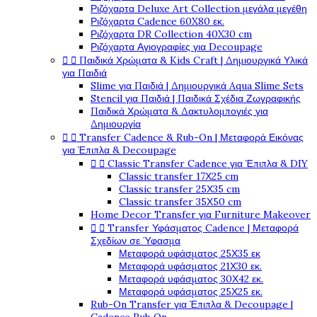
Ριζόχαρτα Deluxe Art Collection μεγάλα μεγέθη
Ριζόχαρτα Cadence 60X80 εκ.
Ριζόχαρτα DR Collection 40X30 cm
Ριζόχαρτα Αγιογραφίες για Decoupage


Παιδικά Χρώματα & Kids Craft | Δημιουργικά Υλικά
για Παιδιά
Slime για Παιδιά | Δημιουργικά Aqua Slime Sets
Stencil για Παιδιά | Παιδικά Σχέδια Ζωγραφικής
Παιδικά Χρώματα & Δακτυλομπογιές για
Δημιουργία


Transfer Cadence & Rub-On | Μεταφορά Εικόνας
για Έπιπλα & Decoupage


Classic Transfer Cadence για Έπιπλα & DIY
Classic transfer 17Χ25 cm
Classic transfer 25Χ35 cm
Classic transfer 35Χ50 cm
Home Decor Transfer για Furniture Makeover


Transfer Υφάσματος Cadence | Μεταφορά
Σχεδίων σε Ύφασμα
Μεταφορά υφάσματος 25Χ35 εκ
Μεταφορά υφάσματος 21Χ30 εκ.
Μεταφορά υφάσματος 30Χ42 εκ.
Μεταφορά υφάσματος 25Χ25 εκ.
Rub-On Transfer για Έπιπλα & Decoupage |