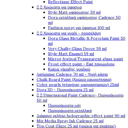
Reflectique Effect Paint


Χρώματα για ύφασμα
Style Matt υφάσματος 59 ml
Dora μεταλλικά υφάσματος Cadence 50
ml
Fashion spray για ύφασμα 100 ml


Χρώματα για γυαλί - πορσελάνη
Dora Glass Metallic & Porcelain Paint 50
ml
Very Chalky Glass Decor 59 ml
Style Matt Enamel 59 ml
Mirror festival Transparent glass paint
Frost effect paint - Εφέ παγωμένου
Κρέμα χάραξης γυαλιού
Antiquing Cadence 70 ml - Υγρή κάσια
Chalk Board Paint (Χρώμα μαυροπίνακα)
Color pearls (σταγόνες μαργαριταριών) 25ml
Dora 3D - Περιγράμματα 25 ml


Dimensional Paint Cadence- Περιγράμματα
50 ml
Περιγράμματα μάτ
Περιγράμματα μεταλλικά
Διάφανο γκλίτερ holographic effect paint 90 ml
Mix Media Spray Ink Cadence 25 ml
Top Coat Glaze 25 ml (χρώμα για σκιάσεις)