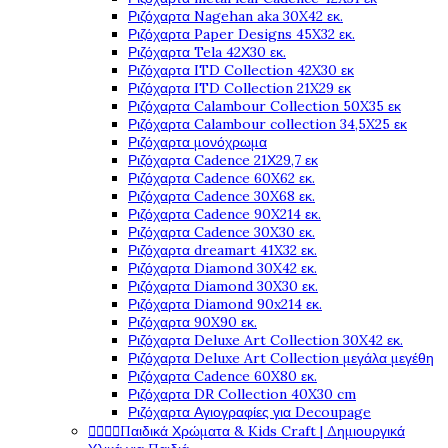
Ριζόχαρτα Nagehan aka 30X42 εκ.
Ριζόχαρτα Paper Designs 45X32 εκ.
Ριζόχαρτα Tela 42Χ30 εκ.
Ριζόχαρτα ITD Collection 42X30 εκ
Ριζόχαρτα ITD Collection 21X29 εκ
Ριζόχαρτα Calambour Collection 50X35 εκ
Ριζόχαρτα Calambour collection 34,5X25 εκ
Ριζόχαρτα μονόχρωμα
Ριζόχαρτα Cadence 21Χ29,7 εκ
Ριζόχαρτα Cadence 60X62 εκ.
Ριζόχαρτα Cadence 30X68 εκ.
Ριζόχαρτα Cadence 90X214 εκ.
Ριζόχαρτα Cadence 30X30 εκ.
Ριζόχαρτα dreamart 41X32 εκ.
Ριζόχαρτα Diamond 30X42 εκ.
Ριζόχαρτα Diamond 30X30 εκ.
Ριζόχαρτα Diamond 90x214 εκ.
Ριζόχαρτα 90X90 εκ.
Ριζόχαρτα Deluxe Art Collection 30X42 εκ.
Ριζόχαρτα Deluxe Art Collection μεγάλα μεγέθη
Ριζόχαρτα Cadence 60X80 εκ.
Ριζόχαρτα DR Collection 40X30 cm
Ριζόχαρτα Αγιογραφίες για Decoupage




Παιδικά Χρώματα & Kids Craft | Δημιουργικά