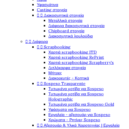
Υφασμάτινα
Casting στοιχεία


Διακοσμητικά στοιχεία
Μεταλλικά στοιχεία
Διάφορα διακοσμητικά στοιχεία
Chipboard στοιχεία
Διακοσμητικά λουλούδια


Διάφορα


Scrapbooking
Χαρτιά scrapbooking ITD
Χαρτιά scrapbooking RePrint
Χαρτιά scrapbooking Scrapberry's
Διπλόκαρφα στοιχεία
Μήτρες
Διακορευτές - Κοπτικά


Sospeso Trasparente
Τυπωμένα μοτίβα για Sospeso
Τυπωμένα μοτίβα για Sospeso
Holographic
Τυπωμένα μοτίβα για Sospeso Gold
Υφάσματα για Sospeso
Εργαλεία - αξεσουάρ για Sospeso
Χρώματα - Ρητίνες Sospeso


Αξεσουάρ & Υλικά Χειροτεχνίας | Εργαλεία