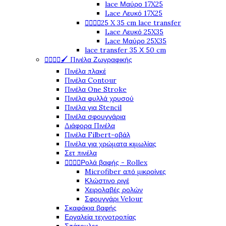
lace Μαύρο 17X25
Lace Λευκό 17X25




25 X 35 cm lace transfer
Lace Λευκό 25X35
Lace Μαύρο 25X35
lace transfer 35 Χ 50 cm




🖌️ Πινέλα Ζωγραφικής
Πινέλα πλακέ
Πινέλα Contour
Πινέλα One Stroke
Πινέλα φυλλά χρυσού
Πινέλα για Stencil
Πινέλα σφουγγάρια
Διάφορα Πινέλα
Πινέλα Filbert-οβάλ
Πινέλα για χρώματα κιμωλίας
Σετ πινέλα




Ρολά βαφής - Rollex
Microfiber από μικροίνες
Κλώστινο ριγέ
Χειρολαβές ρολών
Σφουγγάρι Velour
Σκαφάκια βαφής
Εργαλεία τεχνοτροπίας