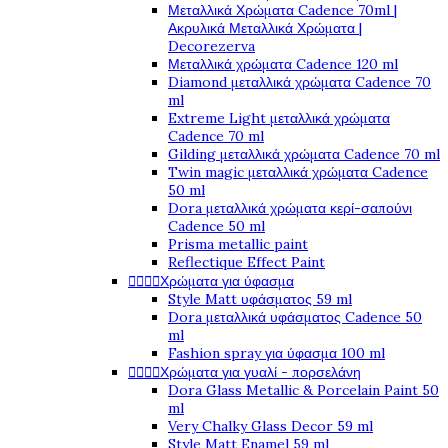
Μεταλλικά Χρώματα Cadence 70ml |
Ακρυλικά Μεταλλικά Χρώματα |
Decorezerva
Μεταλλικά χρώματα Cadence 120 ml
Diamond μεταλλικά χρώματα Cadence 70
ml
Extreme Light μεταλλικά χρώματα
Cadence 70 ml
Gilding μεταλλικά χρώματα Cadence 70 ml
Twin magic μεταλλικά χρώματα Cadence
50 ml
Dora μεταλλικά χρώματα κερί-σαπούνι
Cadence 50 ml
Prisma metallic paint
Reflectique Effect Paint




Χρώματα για ύφασμα
Style Matt υφάσματος 59 ml
Dora μεταλλικά υφάσματος Cadence 50
ml
Fashion spray για ύφασμα 100 ml




Χρώματα για γυαλί - πορσελάνη
Dora Glass Metallic & Porcelain Paint 50
ml
Very Chalky Glass Decor 59 ml
Style Matt Enamel 59 ml