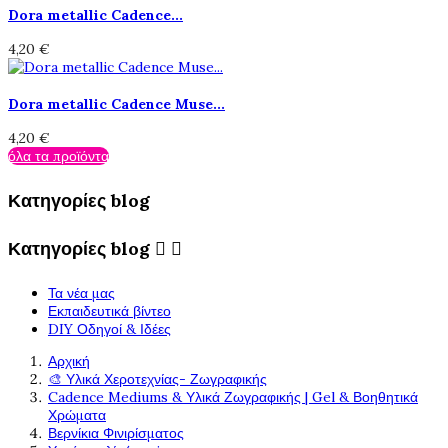
Dora metallic Cadence...
4,20 €
Dora metallic Cadence Muse...
4,20 €
όλα τα προϊόντα
Κατηγορίες blog
Κατηγορίες blog


Τα νέα μας
Εκπαιδευτικά βίντεο
DIY Οδηγοί & Ιδέες
Αρχική
🎨 Υλικά Χεροτεχνίας- Ζωγραφικής
Cadence Mediums & Υλικά Ζωγραφικής | Gel & Βοηθητικά
Χρώματα
Βερνίκια Φινιρίσματος