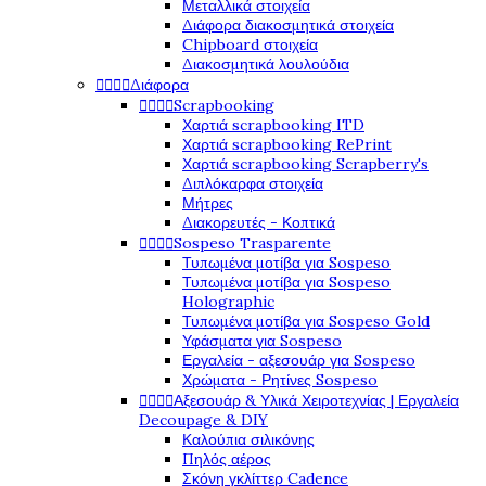
Μεταλλικά στοιχεία
Διάφορα διακοσμητικά στοιχεία
Chipboard στοιχεία
Διακοσμητικά λουλούδια




Διάφορα




Scrapbooking
Χαρτιά scrapbooking ITD
Χαρτιά scrapbooking RePrint
Χαρτιά scrapbooking Scrapberry's
Διπλόκαρφα στοιχεία
Μήτρες
Διακορευτές - Κοπτικά




Sospeso Trasparente
Τυπωμένα μοτίβα για Sospeso
Τυπωμένα μοτίβα για Sospeso
Holographic
Τυπωμένα μοτίβα για Sospeso Gold
Υφάσματα για Sospeso
Εργαλεία - αξεσουάρ για Sospeso
Χρώματα - Ρητίνες Sospeso




Αξεσουάρ & Υλικά Χειροτεχνίας | Εργαλεία
Decoupage & DIY
Καλούπια σιλικόνης
Πηλός αέρος
Σκόνη γκλίττερ Cadence