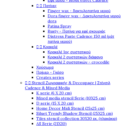
Εφέ βρύα - Moss effect Cadence


Πατίνες
Finger wax - δακτυλοπατίνα νερού
Dora finger wax - Δακτυλοπατίνα νερού
dora
Patina Spray
Rusty - Πατίνα για εφέ σκουριάς
Distress Paste Cadence 150 ml (μάτ
πατίνα νερού)


Κρακελέ
Κρακελέ 1ος συστατικού
Κρακελέ 2 συστατικών διάφανο
Κρακελέ 2 συστατικών - crocodile
Χρύσωμα
Πρίμερ - Γκέσο
Createx series


Stencil Ζωγραφικής & Decoupage | Στένσιλ
Cadence & Mixed Media
K serie (6 X 20 cm)
Mixed media stencil Serie (10X25 cm)
D serie (15 X 20 cm)
Home Decor Midi Stencil (25x25 cm)
Siluet Trendy Shadow Stencil (25X25 cm)
Tiles stencil collection 30X30 εκ. (πλακάκια)
AS Serie (21X30)