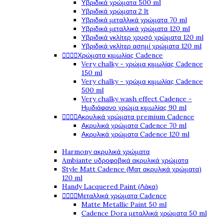
Υβριδικά χρώματα 500 ml
Υβριδικά χρώματα 2 lt
Υβριδικά μεταλλικά χρώματα 70 ml
Υβριδικά μεταλλικά χρώματα 120 ml
Υβριδικά γκλίτερ χρυσό χρώματα 120 ml
Υβριδικά γκλίτερ ασημί χρώματα 120 ml




Χρώματα κιμωλίας Cadence
Very chalky - χρώμα κιμωλίας Cadence
150 ml
Very chalky - χρώμα κιμωλίας Cadence
500 ml
Very chalky wash effect Cadence -
Ημιδιάφανο χρώμα κιμωλίας 90 ml




Ακρυλικά χρώματα premium Cadence
Ακρυλικά χρώματα Cadence 70 ml
Ακρυλικά χρώματα Cadence 120 ml
Harmony ακρυλικά χρώματα
Ambiante υδροφοβικά ακρυλικά χρώματα
Style Matt Cadence (Ματ ακρυλικά χρώματα)
120 ml
Handy Lacquered Paint (Λάκα)




Μεταλλικά χρώματα Cadence
Matte Metallic Paint 50 ml
Cadence Dora μεταλλικά χρώματα 50 ml