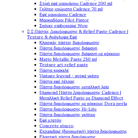
Σπρέι εφέ μαρμάρου Cadence 200 ml
Γκλίτερ χρώματα Cadence 70 ml
Εφέ μαρμάρου Cadence
Μαρκαδόροι Pilot Pintor
Σκόνες embossing Wow


Πάστες Διαμόρφωσης & Relief Paste Cadence |
Texture & Ανάγλυφα Εφέ
Κλασικές πάστες διαμόρφωσης
Πάστα διαμόρφωσης διάφανη
Πάστα διαμόρφωσης διάφανη με κόκκους
Matte Metallic Paste 250 ml
Texture art relief paste
Πάστα κρακελέ
Vintage legend - αντικέ γκέσο
Πάστα εφέ πέτρας
Πάστα διαμόρφωσης μεταλλική λεία
Diamond Πάστα Διαμόρφωσης Cadence |
Μεταλλική Relief Paste με Diamond Effect
Πάστα διαμόρφωσης με κόκκους Dora perla
Πάστα διαμόρφωσης Hi-Lite
Πάστα διαμόρφωσης γκλίτερ
Εφέ μπετόν
Concrete stucco
Expanding (διογκωτική) πάστα διαμόρφωσης
Ελαστική πάστα διαμόφωσης