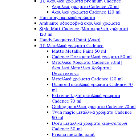


Ακρυλικά χρώματα premium Cadence
Ακρυλικά χρώματα Cadence 70 ml
Ακρυλικά χρώματα Cadence 120 ml
Harmony ακρυλικά χρώματα
Ambiante υδροφοβικά ακρυλικά χρώματα
Style Matt Cadence (Ματ ακρυλικά χρώματα)
120 ml
Handy Lacquered Paint (Λάκα)


Μεταλλικά χρώματα Cadence
Matte Metallic Paint 50 ml
Cadence Dora μεταλλικά χρώματα 50 ml
Μεταλλικά Χρώματα Cadence 70ml |
Ακρυλικά Μεταλλικά Χρώματα |
Decorezerva
Μεταλλικά χρώματα Cadence 120 ml
Diamond μεταλλικά χρώματα Cadence 70
ml
Extreme Light μεταλλικά χρώματα
Cadence 70 ml
Gilding μεταλλικά χρώματα Cadence 70 ml
Twin magic μεταλλικά χρώματα Cadence
50 ml
Dora μεταλλικά χρώματα κερί-σαπούνι
Cadence 50 ml
Prisma metallic paint