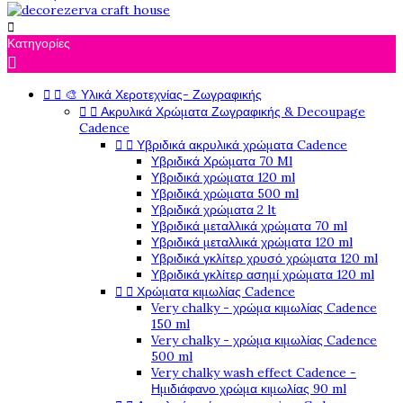

Κατηγορίες



🎨 Υλικά Χεροτεχνίας- Ζωγραφικής


Ακρυλικά Χρώματα Ζωγραφικής & Decoupage
Cadence


Υβριδικά ακρυλικά χρώματα Cadence
Υβριδικά Χρώματα 70 Ml
Υβριδικά χρώματα 120 ml
Υβριδικά χρώματα 500 ml
Υβριδικά χρώματα 2 lt
Υβριδικά μεταλλικά χρώματα 70 ml
Υβριδικά μεταλλικά χρώματα 120 ml
Υβριδικά γκλίτερ χρυσό χρώματα 120 ml
Υβριδικά γκλίτερ ασημί χρώματα 120 ml


Χρώματα κιμωλίας Cadence
Very chalky - χρώμα κιμωλίας Cadence
150 ml
Very chalky - χρώμα κιμωλίας Cadence
500 ml
Very chalky wash effect Cadence -
Ημιδιάφανο χρώμα κιμωλίας 90 ml