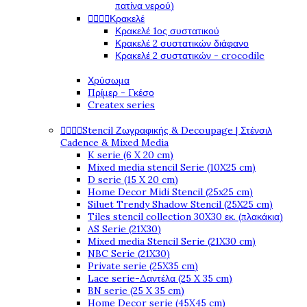
πατίνα νερού)




Κρακελέ
Κρακελέ 1ος συστατικού
Κρακελέ 2 συστατικών διάφανο
Κρακελέ 2 συστατικών - crocodile
Χρύσωμα
Πρίμερ - Γκέσο
Createx series




Stencil Ζωγραφικής & Decoupage | Στένσιλ
Cadence & Mixed Media
K serie (6 X 20 cm)
Mixed media stencil Serie (10X25 cm)
D serie (15 X 20 cm)
Home Decor Midi Stencil (25x25 cm)
Siluet Trendy Shadow Stencil (25X25 cm)
Tiles stencil collection 30X30 εκ. (πλακάκια)
AS Serie (21X30)
Mixed media Stencil Serie (21X30 cm)
NBC Serie (21X30)
Private serie (25X35 cm)
Lace serie-Δαντέλα (25 X 35 cm)
BN serie (25 X 35 cm)
Home Decor serie (45X45 cm)