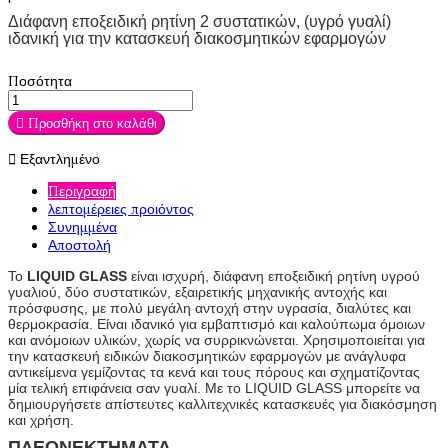
Διάφανη εποξειδική ρητίνη 2 συστατικών, (υγρό γυαλί)
ιδανική για την κατασκευή διακοσμητικών εφαρμογών
Ποσότητα

Προσθήκη στο καλάθι

Εξαντλημένο
Περιγραφή
λεπτομέρειες προιόντος
Συνημμένα
Αποστολή
Το
LIQUID GLASS
είναι ισχυρή, διάφανη εποξειδική ρητίνη υγρού
γυαλιού, δύο συστατικών, εξαιρετικής μηχανικής αντοχής και
πρόσφυσης, με πολύ μεγάλη αντοχή στην υγρασία, διαλύτες και
θερμοκρασία. Είναι ιδανικό για εμβαπτισμό και καλούπωμα όμοιων
και ανόμοιων υλικών, χωρίς να συρρικνώνεται. Χρησιμοποιείται για
την κατασκευή ειδικών διακοσμητικών εφαρμογών με ανάγλυφα
αντικείμενα γεμίζοντας τα κενά και τους πόρους και σχηματίζοντας
μία τελική επιφάνεια σαν γυαλί. Με το LIQUID GLASS μπορείτε να
δημιουργήσετε απίστευτες καλλιτεχνικές κατασκευές για διακόσμηση
και χρήση.
ΠΛΕΟΝΕΚΤΗΜΑΤΑ