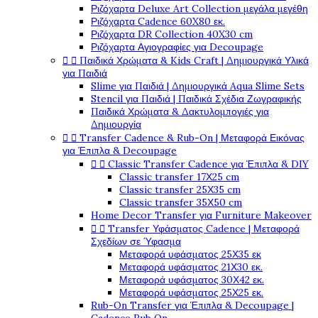
Ριζόχαρτα Deluxe Art Collection μεγάλα μεγέθη
Ριζόχαρτα Cadence 60X80 εκ.
Ριζόχαρτα DR Collection 40X30 cm
Ριζόχαρτα Αγιογραφίες για Decoupage


Παιδικά Χρώματα & Kids Craft | Δημιουργικά Υλικά
για Παιδιά
Slime για Παιδιά | Δημιουργικά Aqua Slime Sets
Stencil για Παιδιά | Παιδικά Σχέδια Ζωγραφικής
Παιδικά Χρώματα & Δακτυλομπογιές για
Δημιουργία


Transfer Cadence & Rub-On | Μεταφορά Εικόνας
για Έπιπλα & Decoupage


Classic Transfer Cadence για Έπιπλα & DIY
Classic transfer 17Χ25 cm
Classic transfer 25Χ35 cm
Classic transfer 35Χ50 cm
Home Decor Transfer για Furniture Makeover


Transfer Υφάσματος Cadence | Μεταφορά
Σχεδίων σε Ύφασμα
Μεταφορά υφάσματος 25Χ35 εκ
Μεταφορά υφάσματος 21Χ30 εκ.
Μεταφορά υφάσματος 30Χ42 εκ.
Μεταφορά υφάσματος 25Χ25 εκ.
Rub-On Transfer για Έπιπλα & Decoupage |