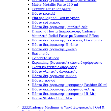
Πάστα διαμόρφωσης διάφανη με κόκκους
Matte Metallic Paste 250 ml
Texture art relief paste
Πάστα κρακελέ
Vintage legend - αντικέ γκέσο
Πάστα εφέ πέτρας
Πάστα διαμόρφωσης μεταλλική λεία
Diamond Πάστα Διαμόρφωσης Cadence |
Μεταλλική Relief Paste με Diamond Effect
Πάστα διαμόρφωσης με κόκκους Dora perla
Πάστα διαμόρφωσης Hi-Lite
Πάστα διαμόρφωσης γκλίτερ
Εφέ μπετόν
Concrete stucco
Expanding (διογκωτική) πάστα διαμόρφωσης
Ελαστική πάστα διαμόφωσης
Πάστα γλυπτικής ζωγραφικής
Πάστα διαμόρφωσης mixion
Πάστες χιονιού
Πάστα διαμόρφωσης υφάσματος Fashion 50 ml
Πάστα διαμόρφωσης υφάσματος γκλίτερ
Πάστα διαμόρφωσης υφάσματος Hi-Lite
Πάστα Shabby Chic -Μάτ




Cadence Mediums & Υλικά Ζωγραφικής | Gel &