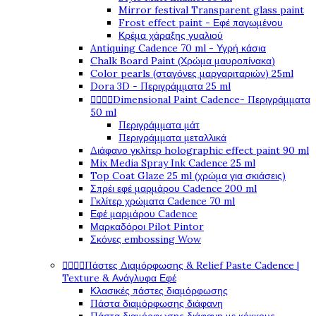
Mirror festival Transparent glass paint
Frost effect paint - Εφέ παγωμένου
Κρέμα χάραξης γυαλιού
Antiquing Cadence 70 ml - Υγρή κάσια
Chalk Board Paint (Χρώμα μαυροπίνακα)
Color pearls (σταγόνες μαργαριταριών) 25ml
Dora 3D - Περιγράμματα 25 ml




Dimensional Paint Cadence- Περιγράμματα
50 ml
Περιγράμματα μάτ
Περιγράμματα μεταλλικά
Διάφανο γκλίτερ holographic effect paint 90 ml
Mix Media Spray Ink Cadence 25 ml
Top Coat Glaze 25 ml (χρώμα για σκιάσεις)
Σπρέι εφέ μαρμάρου Cadence 200 ml
Γκλίτερ χρώματα Cadence 70 ml
Εφέ μαρμάρου Cadence
Μαρκαδόροι Pilot Pintor
Σκόνες embossing Wow




Πάστες Διαμόρφωσης & Relief Paste Cadence |
Texture & Ανάγλυφα Εφέ
Κλασικές πάστες διαμόρφωσης
Πάστα διαμόρφωσης διάφανη