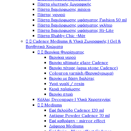
Πάστα γλυπτικής ζωγραφικής
Πάστα διαμόρφωσης mixion
Πάστες χιονιού
Πάστα διαμόρφωσης υφάσματος Fashion 50 ml
Πάστα διαμόρφωσης υφάσματος γκλίτερ
Πάστα διαμόρφωσης υφάσματος Hi-Lite
Πάστα Shabby Chic -Μάτ


Cadence Mediums & Υλικά Ζωγραφικής | Gel &
Βοηθητικά Χρώματα


Βερνίκια Φινιρίσματος
Βερνίκια νερού
Βερνίκι ultimate glaze Cadence
Βερνίκι πέτρας (aqua stone Cadence)
Colouron varnish (Βερνικόχρωμα)
Βερνίκι με βάση διαλύτες
Υγρό γυαλί / resin
Κεριά παλαίωσης
Βερνίκι σπρέι
Κόλλες Decoupage | Υλικά Χειροτεχνίας


Mediums
Εφέ βελούδο Cadence 120 ml
Antique Powder Cadence 70 ml
Εφέ καθρέφτη - mirror effect
Διάφορα Mediums