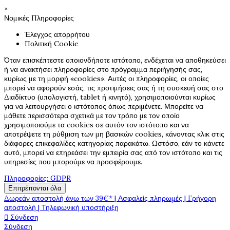
×
Νομικές Πληροφορίες
Έλεγχος απορρήτου
Πολιτική Cookie
Όταν επισκέπτεστε οποιονδήποτε ιστότοπο, ενδέχεται να αποθηκεύσει
ή να ανακτήσει πληροφορίες στο πρόγραμμα περιήγησής σας,
κυρίως με τη μορφή «cookies». Αυτές οι πληροφορίες, οι οποίες
μπορεί να αφορούν εσάς, τις προτιμήσεις σας ή τη συσκευή σας στο
Διαδίκτυο (υπολογιστή, tablet ή κινητό), χρησιμοποιούνται κυρίως
για να λειτουργήσει ο ιστότοπος όπως περιμένετε. Μπορείτε να
μάθετε περισσότερα σχετικά με τον τρόπο με τον οποίο
χρησιμοποιούμε τα cookies σε αυτόν τον ιστότοπο και να
αποτρέψετε τη ρύθμιση των μη βασικών cookies, κάνοντας κλικ στις
διάφορες επικεφαλίδες κατηγορίας παρακάτω. Ωστόσο, εάν το κάνετε
αυτό, μπορεί να επηρεάσει την εμπειρία σας από τον ιστότοπο και τις
υπηρεσίες που μπορούμε να προσφέρουμε.
Πληροφορίες: GDPR
Επιτρέπονται όλα
Δωρεάν αποστολή άνω των 39€* | Ασφαλείς πληρωμές | Γρήγορη
αποστολή | Τηλεφωνική υποστήριξη

Σύνδεση
Σύνδεση