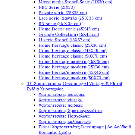
Mixed media Stencil Serie (21X30 cm)
NBC Serie (21X30)
Private serie (25X35 cm)
Lace serie-Δαντέλα (25 X 35 cm)
BN serie (25 X 35 cm)
Home Decor serie (45X45 cm)
Grunge Collection (45X45 cm)
U serie Stencil (13X57 cm)
Home heritage classic (25X36 cm)
Home heritage classic (45X45 cm)
Home heritage classic (50X70 cm)
Home heritage modern (25X25 cm)
Home heritage modern (25X36 cm)
Home heritage modern (45X45 cm)
Home heritage modern (50X70 cm)


Χαρτοπετσέτες Decoupage | Vintage & Floral
Σχέδια Χειροτεχνίας
Χαρτοπετσέτες διάφορες
Χαρτοπετσέτες vintage
Χαρτοπετσέτες παιδικές
Χαρτοπετσέτες Χριστουγεννιάτικες
Χαρτοπετσέτες Πασχαλινές
Χαρτοπετσέτες καλοκαιρινές
Floral Χαρτοπετσέτες Decoupage | Λουλούδια &
Romantic Σχέδια