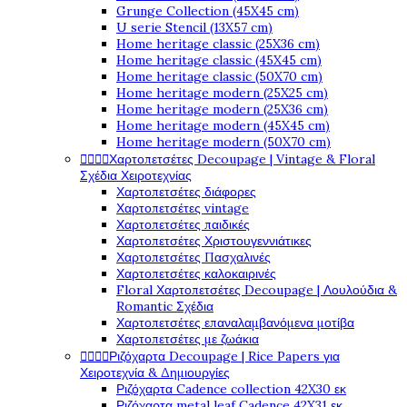
Grunge Collection (45X45 cm)
U serie Stencil (13X57 cm)
Home heritage classic (25X36 cm)
Home heritage classic (45X45 cm)
Home heritage classic (50X70 cm)
Home heritage modern (25X25 cm)
Home heritage modern (25X36 cm)
Home heritage modern (45X45 cm)
Home heritage modern (50X70 cm)




Χαρτοπετσέτες Decoupage | Vintage & Floral
Σχέδια Χειροτεχνίας
Χαρτοπετσέτες διάφορες
Χαρτοπετσέτες vintage
Χαρτοπετσέτες παιδικές
Χαρτοπετσέτες Χριστουγεννιάτικες
Χαρτοπετσέτες Πασχαλινές
Χαρτοπετσέτες καλοκαιρινές
Floral Χαρτοπετσέτες Decoupage | Λουλούδια &
Romantic Σχέδια
Χαρτοπετσέτες επαναλαμβανόμενα μοτίβα
Χαρτοπετσέτες με ζωάκια




Ριζόχαρτα Decoupage | Rice Papers για
Χειροτεχνία & Δημιουργίες
Ριζόχαρτα Cadence collection 42X30 εκ
Ριζόχαρτα metal leaf Cadence 42X31 εκ