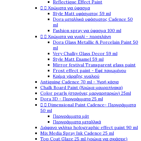
Reflectique Effect Paint


Χρώματα για ύφασμα
Style Matt υφάσματος 59 ml
Dora μεταλλικά υφάσματος Cadence 50
ml
Fashion spray για ύφασμα 100 ml


Χρώματα για γυαλί - πορσελάνη
Dora Glass Metallic & Porcelain Paint 50
ml
Very Chalky Glass Decor 59 ml
Style Matt Enamel 59 ml
Mirror festival Transparent glass paint
Frost effect paint - Εφέ παγωμένου
Κρέμα χάραξης γυαλιού
Antiquing Cadence 70 ml - Υγρή κάσια
Chalk Board Paint (Χρώμα μαυροπίνακα)
Color pearls (σταγόνες μαργαριταριών) 25ml
Dora 3D - Περιγράμματα 25 ml


Dimensional Paint Cadence- Περιγράμματα
50 ml
Περιγράμματα μάτ
Περιγράμματα μεταλλικά
Διάφανο γκλίτερ holographic effect paint 90 ml
Mix Media Spray Ink Cadence 25 ml
Top Coat Glaze 25 ml (χρώμα για σκιάσεις)