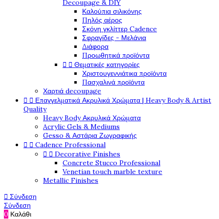
Decoupage & DIY
Καλούπια σιλικόνης
Πηλός αέρος
Σκόνη γκλίττερ Cadence
Σφραγίδες - Μελάνια
Διάφορα
Προωθητικά προϊόντα


Θεματικές κατηγορίες
Χριστουγεννιάτικα προϊόντα
Πασχαλινά προϊόντα
Χαρτιά decoupage


Επαγγελματικά Ακρυλικά Χρώματα | Heavy Body & Artist
Quality
Heavy Body Ακρυλικά Χρώματα
Acrylic Gels & Mediums
Gesso & Αστάρια Ζωγραφικής


Cadence Professional


Decorative Finishes
Concrete Stucco Professional
Venetian touch marble texture
Metallic Finishes

Σύνδεση
Σύνδεση
0
Καλάθι