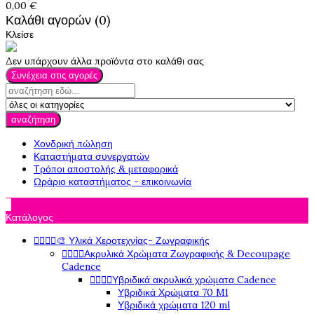
0,00 €
Καλάθι αγορών (0)
Κλείσε
Δεν υπάρχουν άλλα προϊόντα στο καλάθι σας
Συνέχεια στις αγορές
αναζήτηση
Χονδρική πώληση
Καταστήματα συνεργατών
Τρόποι αποστολής & μεταφορικά
Ωράριο καταστήματος - επικοινωνία

Κατάλογος




🎨 Υλικά Χεροτεχνίας- Ζωγραφικής




Ακρυλικά Χρώματα Ζωγραφικής & Decoupage
Cadence




Υβριδικά ακρυλικά χρώματα Cadence
Υβριδικά Χρώματα 70 Ml
Υβριδικά χρώματα 120 ml