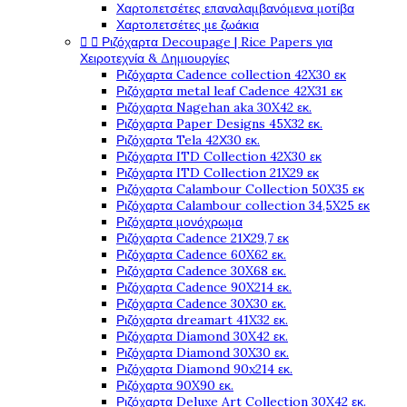
Χαρτοπετσέτες επαναλαμβανόμενα μοτίβα
Χαρτοπετσέτες με ζωάκια


Ριζόχαρτα Decoupage | Rice Papers για
Χειροτεχνία & Δημιουργίες
Ριζόχαρτα Cadence collection 42X30 εκ
Ριζόχαρτα metal leaf Cadence 42X31 εκ
Ριζόχαρτα Nagehan aka 30X42 εκ.
Ριζόχαρτα Paper Designs 45X32 εκ.
Ριζόχαρτα Tela 42Χ30 εκ.
Ριζόχαρτα ITD Collection 42X30 εκ
Ριζόχαρτα ITD Collection 21X29 εκ
Ριζόχαρτα Calambour Collection 50X35 εκ
Ριζόχαρτα Calambour collection 34,5X25 εκ
Ριζόχαρτα μονόχρωμα
Ριζόχαρτα Cadence 21Χ29,7 εκ
Ριζόχαρτα Cadence 60X62 εκ.
Ριζόχαρτα Cadence 30X68 εκ.
Ριζόχαρτα Cadence 90X214 εκ.
Ριζόχαρτα Cadence 30X30 εκ.
Ριζόχαρτα dreamart 41X32 εκ.
Ριζόχαρτα Diamond 30X42 εκ.
Ριζόχαρτα Diamond 30X30 εκ.
Ριζόχαρτα Diamond 90x214 εκ.
Ριζόχαρτα 90X90 εκ.
Ριζόχαρτα Deluxe Art Collection 30X42 εκ.