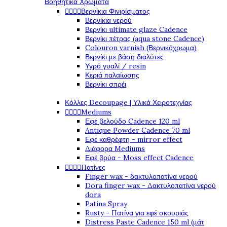
Βοηθητικά Χρώματα




Βερνίκια Φινιρίσματος
Βερνίκια νερού
Βερνίκι ultimate glaze Cadence
Βερνίκι πέτρας (aqua stone Cadence)
Colouron varnish (Βερνικόχρωμα)
Βερνίκι με βάση διαλύτες
Υγρό γυαλί / resin
Κεριά παλαίωσης
Βερνίκι σπρέι
Κόλλες Decoupage | Υλικά Χειροτεχνίας




Mediums
Εφέ βελούδο Cadence 120 ml
Antique Powder Cadence 70 ml
Εφέ καθρέφτη - mirror effect
Διάφορα Mediums
Εφέ βρύα - Moss effect Cadence




Πατίνες
Finger wax - δακτυλοπατίνα νερού
Dora finger wax - Δακτυλοπατίνα νερού
dora
Patina Spray
Rusty - Πατίνα για εφέ σκουριάς
Distress Paste Cadence 150 ml (μάτ