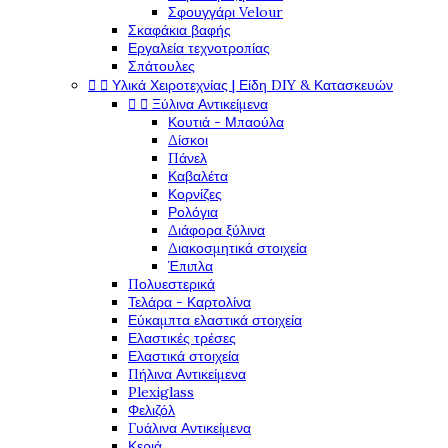
Σφουγγάρι Velour
Σκαφάκια βαφής
Εργαλεία τεχνοτροπίας
Σπάτουλες


Υλικά Χειροτεχνίας | Είδη DIY & Κατασκευών


Ξύλινα Αντικείμενα
Κουτιά - Μπαούλα
Δίσκοι
Πάνελ
Καβαλέτα
Κορνίζες
Ρολόγια
Διάφορα ξύλινα
Διακοσμητικά στοιχεία
Έπιπλα
Πολυεστερικά
Τελάρα - Καρτολίνα
Εύκαμπτα ελαστικά στοιχεία
Ελαστικές τρέσες
Ελαστικά στοιχεία
Πήλινα Αντικείμενα
Plexiglass
Φελιζόλ
Γυάλινα Αντικείμενα
Κεριά