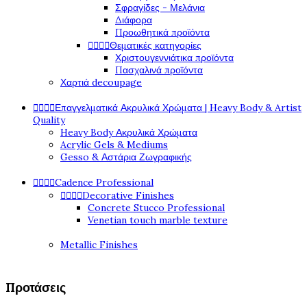
Σφραγίδες - Μελάνια
Διάφορα
Προωθητικά προϊόντα




Θεματικές κατηγορίες
Χριστουγεννιάτικα προϊόντα
Πασχαλινά προϊόντα
Χαρτιά decoupage




Επαγγελματικά Ακρυλικά Χρώματα | Heavy Body & Artist
Quality
Heavy Body Ακρυλικά Χρώματα
Acrylic Gels & Mediums
Gesso & Αστάρια Ζωγραφικής




Cadence Professional




Decorative Finishes
Concrete Stucco Professional
Venetian touch marble texture
Metallic Finishes
Προτάσεις