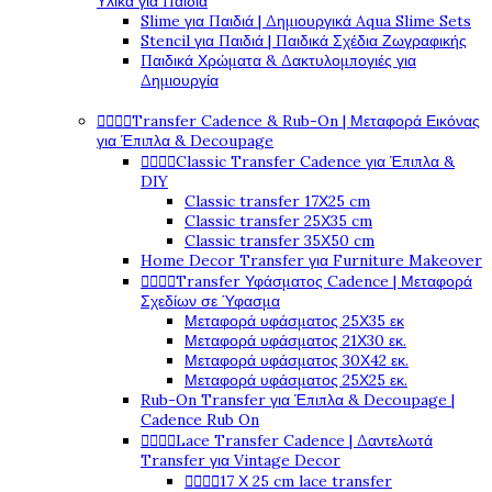
Υλικά για Παιδιά
Slime για Παιδιά | Δημιουργικά Aqua Slime Sets
Stencil για Παιδιά | Παιδικά Σχέδια Ζωγραφικής
Παιδικά Χρώματα & Δακτυλομπογιές για
Δημιουργία




Transfer Cadence & Rub-On | Μεταφορά Εικόνας
για Έπιπλα & Decoupage




Classic Transfer Cadence για Έπιπλα &
DIY
Classic transfer 17Χ25 cm
Classic transfer 25Χ35 cm
Classic transfer 35Χ50 cm
Home Decor Transfer για Furniture Makeover




Transfer Υφάσματος Cadence | Μεταφορά
Σχεδίων σε Ύφασμα
Μεταφορά υφάσματος 25Χ35 εκ
Μεταφορά υφάσματος 21Χ30 εκ.
Μεταφορά υφάσματος 30Χ42 εκ.
Μεταφορά υφάσματος 25Χ25 εκ.
Rub-On Transfer για Έπιπλα & Decoupage |
Cadence Rub On




Lace Transfer Cadence | Δαντελωτά
Transfer για Vintage Decor




17 Χ 25 cm lace transfer