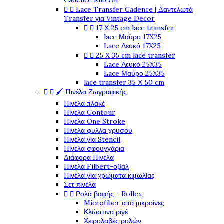
Cadence Rub On


Lace Transfer Cadence | Δαντελωτά
Transfer για Vintage Decor


17 Χ 25 cm lace transfer
lace Μαύρο 17X25
Lace Λευκό 17X25


25 X 35 cm lace transfer
Lace Λευκό 25X35
Lace Μαύρο 25X35
lace transfer 35 Χ 50 cm


🖌️ Πινέλα Ζωγραφικής
Πινέλα πλακέ
Πινέλα Contour
Πινέλα One Stroke
Πινέλα φυλλά χρυσού
Πινέλα για Stencil
Πινέλα σφουγγάρια
Διάφορα Πινέλα
Πινέλα Filbert-οβάλ
Πινέλα για χρώματα κιμωλίας
Σετ πινέλα


Ρολά βαφής - Rollex
Microfiber από μικροίνες
Κλώστινο ριγέ
Χειρολαβές ρολών