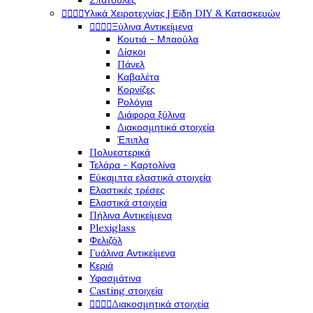
Σπάτουλες




Υλικά Χειροτεχνίας | Είδη DIY & Κατασκευών




Ξύλινα Αντικείμενα
Κουτιά - Μπαούλα
Δίσκοι
Πάνελ
Καβαλέτα
Κορνίζες
Ρολόγια
Διάφορα ξύλινα
Διακοσμητικά στοιχεία
Έπιπλα
Πολυεστερικά
Τελάρα - Καρτολίνα
Εύκαμπτα ελαστικά στοιχεία
Ελαστικές τρέσες
Ελαστικά στοιχεία
Πήλινα Αντικείμενα
Plexiglass
Φελιζόλ
Γυάλινα Αντικείμενα
Κεριά
Υφασμάτινα
Casting στοιχεία




Διακοσμητικά στοιχεία