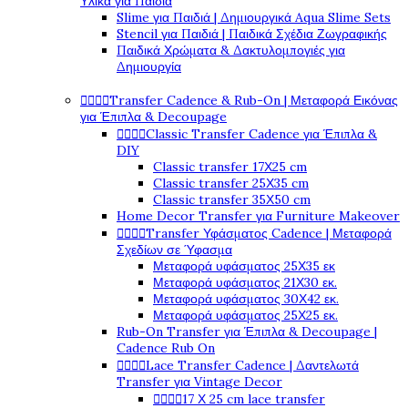
Υλικά για Παιδιά
Slime για Παιδιά | Δημιουργικά Aqua Slime Sets
Stencil για Παιδιά | Παιδικά Σχέδια Ζωγραφικής
Παιδικά Χρώματα & Δακτυλομπογιές για
Δημιουργία




Transfer Cadence & Rub-On | Μεταφορά Εικόνας
για Έπιπλα & Decoupage




Classic Transfer Cadence για Έπιπλα &
DIY
Classic transfer 17Χ25 cm
Classic transfer 25Χ35 cm
Classic transfer 35Χ50 cm
Home Decor Transfer για Furniture Makeover




Transfer Υφάσματος Cadence | Μεταφορά
Σχεδίων σε Ύφασμα
Μεταφορά υφάσματος 25Χ35 εκ
Μεταφορά υφάσματος 21Χ30 εκ.
Μεταφορά υφάσματος 30Χ42 εκ.
Μεταφορά υφάσματος 25Χ25 εκ.
Rub-On Transfer για Έπιπλα & Decoupage |
Cadence Rub On




Lace Transfer Cadence | Δαντελωτά
Transfer για Vintage Decor




17 Χ 25 cm lace transfer