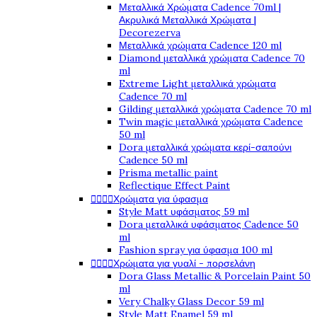
Μεταλλικά Χρώματα Cadence 70ml |
Ακρυλικά Μεταλλικά Χρώματα |
Decorezerva
Μεταλλικά χρώματα Cadence 120 ml
Diamond μεταλλικά χρώματα Cadence 70
ml
Extreme Light μεταλλικά χρώματα
Cadence 70 ml
Gilding μεταλλικά χρώματα Cadence 70 ml
Twin magic μεταλλικά χρώματα Cadence
50 ml
Dora μεταλλικά χρώματα κερί-σαπούνι
Cadence 50 ml
Prisma metallic paint
Reflectique Effect Paint




Χρώματα για ύφασμα
Style Matt υφάσματος 59 ml
Dora μεταλλικά υφάσματος Cadence 50
ml
Fashion spray για ύφασμα 100 ml




Χρώματα για γυαλί - πορσελάνη
Dora Glass Metallic & Porcelain Paint 50
ml
Very Chalky Glass Decor 59 ml
Style Matt Enamel 59 ml