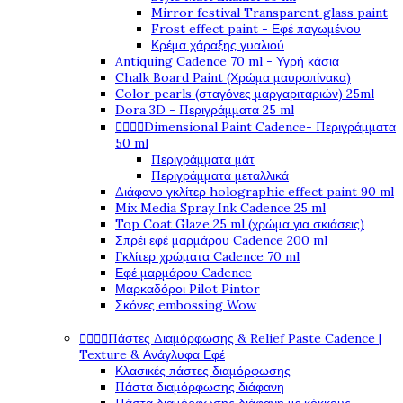
Mirror festival Transparent glass paint
Frost effect paint - Εφέ παγωμένου
Κρέμα χάραξης γυαλιού
Antiquing Cadence 70 ml - Υγρή κάσια
Chalk Board Paint (Χρώμα μαυροπίνακα)
Color pearls (σταγόνες μαργαριταριών) 25ml
Dora 3D - Περιγράμματα 25 ml




Dimensional Paint Cadence- Περιγράμματα
50 ml
Περιγράμματα μάτ
Περιγράμματα μεταλλικά
Διάφανο γκλίτερ holographic effect paint 90 ml
Mix Media Spray Ink Cadence 25 ml
Top Coat Glaze 25 ml (χρώμα για σκιάσεις)
Σπρέι εφέ μαρμάρου Cadence 200 ml
Γκλίτερ χρώματα Cadence 70 ml
Εφέ μαρμάρου Cadence
Μαρκαδόροι Pilot Pintor
Σκόνες embossing Wow




Πάστες Διαμόρφωσης & Relief Paste Cadence |
Texture & Ανάγλυφα Εφέ
Κλασικές πάστες διαμόρφωσης
Πάστα διαμόρφωσης διάφανη