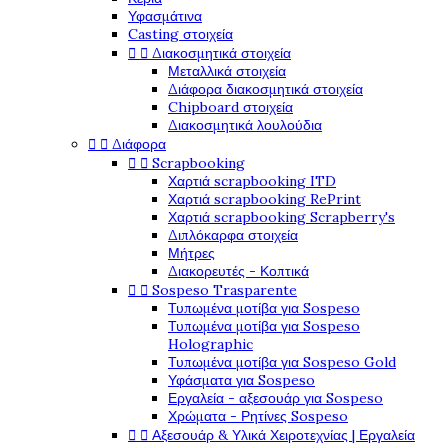
Υφασμάτινα
Casting στοιχεία


Διακοσμητικά στοιχεία
Μεταλλικά στοιχεία
Διάφορα διακοσμητικά στοιχεία
Chipboard στοιχεία
Διακοσμητικά λουλούδια


Διάφορα


Scrapbooking
Χαρτιά scrapbooking ITD
Χαρτιά scrapbooking RePrint
Χαρτιά scrapbooking Scrapberry's
Διπλόκαρφα στοιχεία
Μήτρες
Διακορευτές - Κοπτικά


Sospeso Trasparente
Τυπωμένα μοτίβα για Sospeso
Τυπωμένα μοτίβα για Sospeso
Holographic
Τυπωμένα μοτίβα για Sospeso Gold
Υφάσματα για Sospeso
Εργαλεία - αξεσουάρ για Sospeso
Χρώματα - Ρητίνες Sospeso


Αξεσουάρ & Υλικά Χειροτεχνίας | Εργαλεία