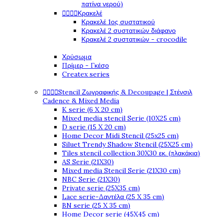
πατίνα νερού)




Κρακελέ
Κρακελέ 1ος συστατικού
Κρακελέ 2 συστατικών διάφανο
Κρακελέ 2 συστατικών - crocodile
Χρύσωμα
Πρίμερ - Γκέσο
Createx series




Stencil Ζωγραφικής & Decoupage | Στένσιλ
Cadence & Mixed Media
K serie (6 X 20 cm)
Mixed media stencil Serie (10X25 cm)
D serie (15 X 20 cm)
Home Decor Midi Stencil (25x25 cm)
Siluet Trendy Shadow Stencil (25X25 cm)
Tiles stencil collection 30X30 εκ. (πλακάκια)
AS Serie (21X30)
Mixed media Stencil Serie (21X30 cm)
NBC Serie (21X30)
Private serie (25X35 cm)
Lace serie-Δαντέλα (25 X 35 cm)
BN serie (25 X 35 cm)
Home Decor serie (45X45 cm)