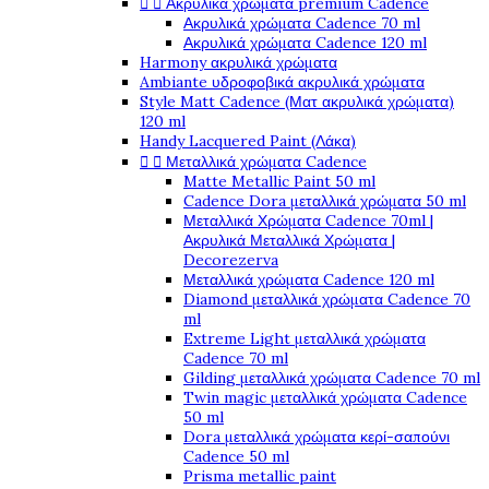


Ακρυλικά χρώματα premium Cadence
Ακρυλικά χρώματα Cadence 70 ml
Ακρυλικά χρώματα Cadence 120 ml
Harmony ακρυλικά χρώματα
Ambiante υδροφοβικά ακρυλικά χρώματα
Style Matt Cadence (Ματ ακρυλικά χρώματα)
120 ml
Handy Lacquered Paint (Λάκα)


Μεταλλικά χρώματα Cadence
Matte Metallic Paint 50 ml
Cadence Dora μεταλλικά χρώματα 50 ml
Μεταλλικά Χρώματα Cadence 70ml |
Ακρυλικά Μεταλλικά Χρώματα |
Decorezerva
Μεταλλικά χρώματα Cadence 120 ml
Diamond μεταλλικά χρώματα Cadence 70
ml
Extreme Light μεταλλικά χρώματα
Cadence 70 ml
Gilding μεταλλικά χρώματα Cadence 70 ml
Twin magic μεταλλικά χρώματα Cadence
50 ml
Dora μεταλλικά χρώματα κερί-σαπούνι
Cadence 50 ml
Prisma metallic paint