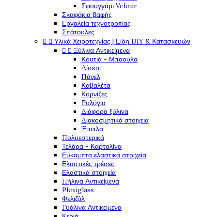
Σφουγγάρι Velour
Σκαφάκια βαφής
Εργαλεία τεχνοτροπίας
Σπάτουλες


Υλικά Χειροτεχνίας | Είδη DIY & Κατασκευών


Ξύλινα Αντικείμενα
Κουτιά - Μπαούλα
Δίσκοι
Πάνελ
Καβαλέτα
Κορνίζες
Ρολόγια
Διάφορα ξύλινα
Διακοσμητικά στοιχεία
Έπιπλα
Πολυεστερικά
Τελάρα - Καρτολίνα
Εύκαμπτα ελαστικά στοιχεία
Ελαστικές τρέσες
Ελαστικά στοιχεία
Πήλινα Αντικείμενα
Plexiglass
Φελιζόλ
Γυάλινα Αντικείμενα
Κεριά