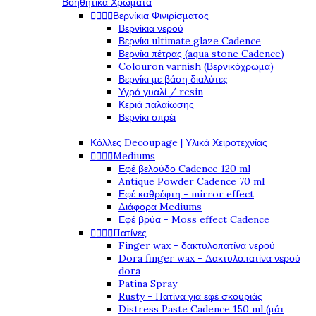
Βοηθητικά Χρώματα




Βερνίκια Φινιρίσματος
Βερνίκια νερού
Βερνίκι ultimate glaze Cadence
Βερνίκι πέτρας (aqua stone Cadence)
Colouron varnish (Βερνικόχρωμα)
Βερνίκι με βάση διαλύτες
Υγρό γυαλί / resin
Κεριά παλαίωσης
Βερνίκι σπρέι
Κόλλες Decoupage | Υλικά Χειροτεχνίας




Mediums
Εφέ βελούδο Cadence 120 ml
Antique Powder Cadence 70 ml
Εφέ καθρέφτη - mirror effect
Διάφορα Mediums
Εφέ βρύα - Moss effect Cadence




Πατίνες
Finger wax - δακτυλοπατίνα νερού
Dora finger wax - Δακτυλοπατίνα νερού
dora
Patina Spray
Rusty - Πατίνα για εφέ σκουριάς
Distress Paste Cadence 150 ml (μάτ