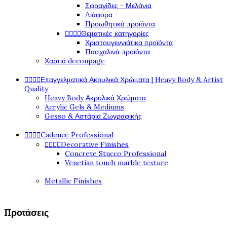
Σφραγίδες - Μελάνια
Διάφορα
Προωθητικά προϊόντα




Θεματικές κατηγορίες
Χριστουγεννιάτικα προϊόντα
Πασχαλινά προϊόντα
Χαρτιά decoupage




Επαγγελματικά Ακρυλικά Χρώματα | Heavy Body & Artist
Quality
Heavy Body Ακρυλικά Χρώματα
Acrylic Gels & Mediums
Gesso & Αστάρια Ζωγραφικής




Cadence Professional




Decorative Finishes
Concrete Stucco Professional
Venetian touch marble texture
Metallic Finishes
Προτάσεις