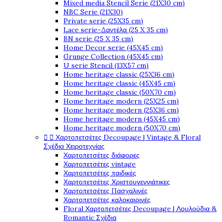
Mixed media Stencil Serie (21X30 cm)
NBC Serie (21X30)
Private serie (25X35 cm)
Lace serie-Δαντέλα (25 X 35 cm)
BN serie (25 X 35 cm)
Home Decor serie (45X45 cm)
Grunge Collection (45X45 cm)
U serie Stencil (13X57 cm)
Home heritage classic (25X36 cm)
Home heritage classic (45X45 cm)
Home heritage classic (50X70 cm)
Home heritage modern (25X25 cm)
Home heritage modern (25X36 cm)
Home heritage modern (45X45 cm)
Home heritage modern (50X70 cm)


Χαρτοπετσέτες Decoupage | Vintage & Floral
Σχέδια Χειροτεχνίας
Χαρτοπετσέτες διάφορες
Χαρτοπετσέτες vintage
Χαρτοπετσέτες παιδικές
Χαρτοπετσέτες Χριστουγεννιάτικες
Χαρτοπετσέτες Πασχαλινές
Χαρτοπετσέτες καλοκαιρινές
Floral Χαρτοπετσέτες Decoupage | Λουλούδια &
Romantic Σχέδια