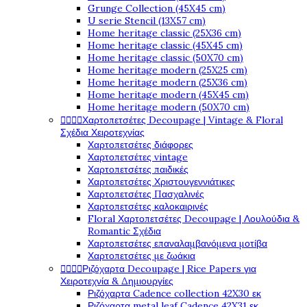
Grunge Collection (45X45 cm)
U serie Stencil (13X57 cm)
Home heritage classic (25X36 cm)
Home heritage classic (45X45 cm)
Home heritage classic (50X70 cm)
Home heritage modern (25X25 cm)
Home heritage modern (25X36 cm)
Home heritage modern (45X45 cm)
Home heritage modern (50X70 cm)




Χαρτοπετσέτες Decoupage | Vintage & Floral
Σχέδια Χειροτεχνίας
Χαρτοπετσέτες διάφορες
Χαρτοπετσέτες vintage
Χαρτοπετσέτες παιδικές
Χαρτοπετσέτες Χριστουγεννιάτικες
Χαρτοπετσέτες Πασχαλινές
Χαρτοπετσέτες καλοκαιρινές
Floral Χαρτοπετσέτες Decoupage | Λουλούδια &
Romantic Σχέδια
Χαρτοπετσέτες επαναλαμβανόμενα μοτίβα
Χαρτοπετσέτες με ζωάκια




Ριζόχαρτα Decoupage | Rice Papers για
Χειροτεχνία & Δημιουργίες
Ριζόχαρτα Cadence collection 42X30 εκ
Ριζόχαρτα metal leaf Cadence 42X31 εκ