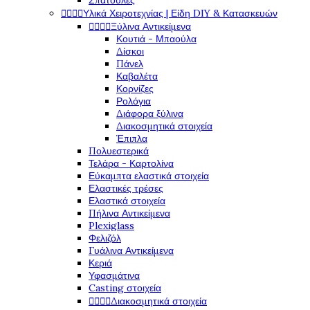
Σπάτουλες




Υλικά Χειροτεχνίας | Είδη DIY & Κατασκευών




Ξύλινα Αντικείμενα
Κουτιά - Μπαούλα
Δίσκοι
Πάνελ
Καβαλέτα
Κορνίζες
Ρολόγια
Διάφορα ξύλινα
Διακοσμητικά στοιχεία
Έπιπλα
Πολυεστερικά
Τελάρα - Καρτολίνα
Εύκαμπτα ελαστικά στοιχεία
Ελαστικές τρέσες
Ελαστικά στοιχεία
Πήλινα Αντικείμενα
Plexiglass
Φελιζόλ
Γυάλινα Αντικείμενα
Κεριά
Υφασμάτινα
Casting στοιχεία




Διακοσμητικά στοιχεία