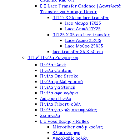
Cadence Rub On


Lace Transfer Cadence | Δαντελωτά
Transfer για Vintage Decor


17 Χ 25 cm lace transfer
lace Μαύρο 17X25
Lace Λευκό 17X25


25 X 35 cm lace transfer
Lace Λευκό 25X35
Lace Μαύρο 25X35
lace transfer 35 Χ 50 cm


🖌️ Πινέλα Ζωγραφικής
Πινέλα πλακέ
Πινέλα Contour
Πινέλα One Stroke
Πινέλα φυλλά χρυσού
Πινέλα για Stencil
Πινέλα σφουγγάρια
Διάφορα Πινέλα
Πινέλα Filbert-οβάλ
Πινέλα για χρώματα κιμωλίας
Σετ πινέλα


Ρολά βαφής - Rollex
Microfiber από μικροίνες
Κλώστινο ριγέ
Χειρολαβές ρολών