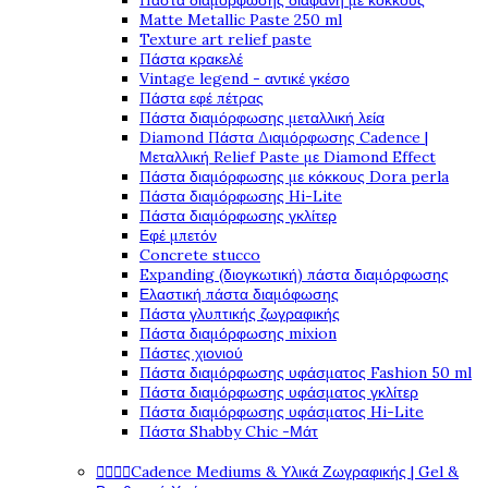
Πάστα διαμόρφωσης διάφανη με κόκκους
Matte Metallic Paste 250 ml
Texture art relief paste
Πάστα κρακελέ
Vintage legend - αντικέ γκέσο
Πάστα εφέ πέτρας
Πάστα διαμόρφωσης μεταλλική λεία
Diamond Πάστα Διαμόρφωσης Cadence |
Μεταλλική Relief Paste με Diamond Effect
Πάστα διαμόρφωσης με κόκκους Dora perla
Πάστα διαμόρφωσης Hi-Lite
Πάστα διαμόρφωσης γκλίτερ
Εφέ μπετόν
Concrete stucco
Expanding (διογκωτική) πάστα διαμόρφωσης
Ελαστική πάστα διαμόφωσης
Πάστα γλυπτικής ζωγραφικής
Πάστα διαμόρφωσης mixion
Πάστες χιονιού
Πάστα διαμόρφωσης υφάσματος Fashion 50 ml
Πάστα διαμόρφωσης υφάσματος γκλίτερ
Πάστα διαμόρφωσης υφάσματος Hi-Lite
Πάστα Shabby Chic -Μάτ




Cadence Mediums & Υλικά Ζωγραφικής | Gel &