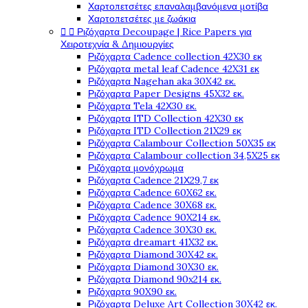
Χαρτοπετσέτες επαναλαμβανόμενα μοτίβα
Χαρτοπετσέτες με ζωάκια


Ριζόχαρτα Decoupage | Rice Papers για
Χειροτεχνία & Δημιουργίες
Ριζόχαρτα Cadence collection 42X30 εκ
Ριζόχαρτα metal leaf Cadence 42X31 εκ
Ριζόχαρτα Nagehan aka 30X42 εκ.
Ριζόχαρτα Paper Designs 45X32 εκ.
Ριζόχαρτα Tela 42Χ30 εκ.
Ριζόχαρτα ITD Collection 42X30 εκ
Ριζόχαρτα ITD Collection 21X29 εκ
Ριζόχαρτα Calambour Collection 50X35 εκ
Ριζόχαρτα Calambour collection 34,5X25 εκ
Ριζόχαρτα μονόχρωμα
Ριζόχαρτα Cadence 21Χ29,7 εκ
Ριζόχαρτα Cadence 60X62 εκ.
Ριζόχαρτα Cadence 30X68 εκ.
Ριζόχαρτα Cadence 90X214 εκ.
Ριζόχαρτα Cadence 30X30 εκ.
Ριζόχαρτα dreamart 41X32 εκ.
Ριζόχαρτα Diamond 30X42 εκ.
Ριζόχαρτα Diamond 30X30 εκ.
Ριζόχαρτα Diamond 90x214 εκ.
Ριζόχαρτα 90X90 εκ.
Ριζόχαρτα Deluxe Art Collection 30X42 εκ.