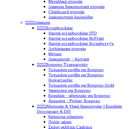
Μεταλλικά στοιχεία
Διάφορα διακοσμητικά στοιχεία
Chipboard στοιχεία
Διακοσμητικά λουλούδια




Διάφορα




Scrapbooking
Χαρτιά scrapbooking ITD
Χαρτιά scrapbooking RePrint
Χαρτιά scrapbooking Scrapberry's
Διπλόκαρφα στοιχεία
Μήτρες
Διακορευτές - Κοπτικά




Sospeso Trasparente
Τυπωμένα μοτίβα για Sospeso
Τυπωμένα μοτίβα για Sospeso
Holographic
Τυπωμένα μοτίβα για Sospeso Gold
Υφάσματα για Sospeso
Εργαλεία - αξεσουάρ για Sospeso
Χρώματα - Ρητίνες Sospeso




Αξεσουάρ & Υλικά Χειροτεχνίας | Εργαλεία
Decoupage & DIY
Καλούπια σιλικόνης
Πηλός αέρος
Σκόνη γκλίττερ Cadence