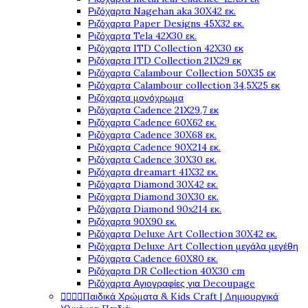
Ριζόχαρτα Nagehan aka 30X42 εκ.
Ριζόχαρτα Paper Designs 45X32 εκ.
Ριζόχαρτα Tela 42Χ30 εκ.
Ριζόχαρτα ITD Collection 42X30 εκ
Ριζόχαρτα ITD Collection 21X29 εκ
Ριζόχαρτα Calambour Collection 50X35 εκ
Ριζόχαρτα Calambour collection 34,5X25 εκ
Ριζόχαρτα μονόχρωμα
Ριζόχαρτα Cadence 21Χ29,7 εκ
Ριζόχαρτα Cadence 60X62 εκ.
Ριζόχαρτα Cadence 30X68 εκ.
Ριζόχαρτα Cadence 90X214 εκ.
Ριζόχαρτα Cadence 30X30 εκ.
Ριζόχαρτα dreamart 41X32 εκ.
Ριζόχαρτα Diamond 30X42 εκ.
Ριζόχαρτα Diamond 30X30 εκ.
Ριζόχαρτα Diamond 90x214 εκ.
Ριζόχαρτα 90X90 εκ.
Ριζόχαρτα Deluxe Art Collection 30X42 εκ.
Ριζόχαρτα Deluxe Art Collection μεγάλα μεγέθη
Ριζόχαρτα Cadence 60X80 εκ.
Ριζόχαρτα DR Collection 40X30 cm
Ριζόχαρτα Αγιογραφίες για Decoupage




Παιδικά Χρώματα & Kids Craft | Δημιουργικά