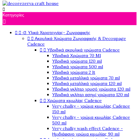

Κατηγορίες



🎨 Υλικά Χεροτεχνίας- Ζωγραφικής


Ακρυλικά Χρώματα Ζωγραφικής & Decoupage
Cadence


Υβριδικά ακρυλικά χρώματα Cadence
Υβριδικά Χρώματα 70 Ml
Υβριδικά χρώματα 120 ml
Υβριδικά χρώματα 500 ml
Υβριδικά χρώματα 2 lt
Υβριδικά μεταλλικά χρώματα 70 ml
Υβριδικά μεταλλικά χρώματα 120 ml
Υβριδικά γκλίτερ χρυσό χρώματα 120 ml
Υβριδικά γκλίτερ ασημί χρώματα 120 ml


Χρώματα κιμωλίας Cadence
Very chalky - χρώμα κιμωλίας Cadence
150 ml
Very chalky - χρώμα κιμωλίας Cadence
500 ml
Very chalky wash effect Cadence -
Ημιδιάφανο χρώμα κιμωλίας 90 ml