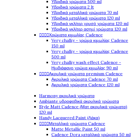
Υβριδικά χρώματα 500 ml
Υβριδικά χρώματα 2 lt
Υβριδικά μεταλλικά χρώματα 70 ml
Υβριδικά μεταλλικά χρώματα 120 ml
Υβριδικά γκλίτερ χρυσό χρώματα 120 ml
Υβριδικά γκλίτερ ασημί χρώματα 120 ml




Χρώματα κιμωλίας Cadence
Very chalky - χρώμα κιμωλίας Cadence
150 ml
Very chalky - χρώμα κιμωλίας Cadence
500 ml
Very chalky wash effect Cadence -
Ημιδιάφανο χρώμα κιμωλίας 90 ml




Ακρυλικά χρώματα premium Cadence
Ακρυλικά χρώματα Cadence 70 ml
Ακρυλικά χρώματα Cadence 120 ml
Harmony ακρυλικά χρώματα
Ambiante υδροφοβικά ακρυλικά χρώματα
Style Matt Cadence (Ματ ακρυλικά χρώματα)
120 ml
Handy Lacquered Paint (Λάκα)




Μεταλλικά χρώματα Cadence
Matte Metallic Paint 50 ml
Cadence Dora μεταλλικά χρώματα 50 ml