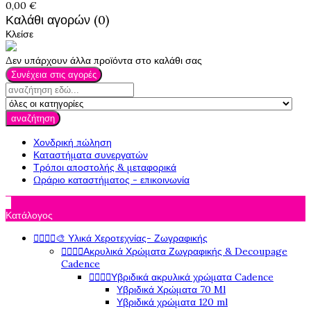
0,00 €
Καλάθι αγορών (0)
Κλείσε
Δεν υπάρχουν άλλα προϊόντα στο καλάθι σας
Συνέχεια στις αγορές
αναζήτηση
Χονδρική πώληση
Καταστήματα συνεργατών
Τρόποι αποστολής & μεταφορικά
Ωράριο καταστήματος - επικοινωνία

Κατάλογος




🎨 Υλικά Χεροτεχνίας- Ζωγραφικής




Ακρυλικά Χρώματα Ζωγραφικής & Decoupage
Cadence




Υβριδικά ακρυλικά χρώματα Cadence
Υβριδικά Χρώματα 70 Ml
Υβριδικά χρώματα 120 ml