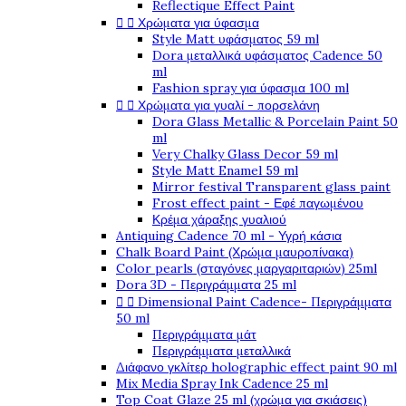
Reflectique Effect Paint


Χρώματα για ύφασμα
Style Matt υφάσματος 59 ml
Dora μεταλλικά υφάσματος Cadence 50
ml
Fashion spray για ύφασμα 100 ml


Χρώματα για γυαλί - πορσελάνη
Dora Glass Metallic & Porcelain Paint 50
ml
Very Chalky Glass Decor 59 ml
Style Matt Enamel 59 ml
Mirror festival Transparent glass paint
Frost effect paint - Εφέ παγωμένου
Κρέμα χάραξης γυαλιού
Antiquing Cadence 70 ml - Υγρή κάσια
Chalk Board Paint (Χρώμα μαυροπίνακα)
Color pearls (σταγόνες μαργαριταριών) 25ml
Dora 3D - Περιγράμματα 25 ml


Dimensional Paint Cadence- Περιγράμματα
50 ml
Περιγράμματα μάτ
Περιγράμματα μεταλλικά
Διάφανο γκλίτερ holographic effect paint 90 ml
Mix Media Spray Ink Cadence 25 ml
Top Coat Glaze 25 ml (χρώμα για σκιάσεις)