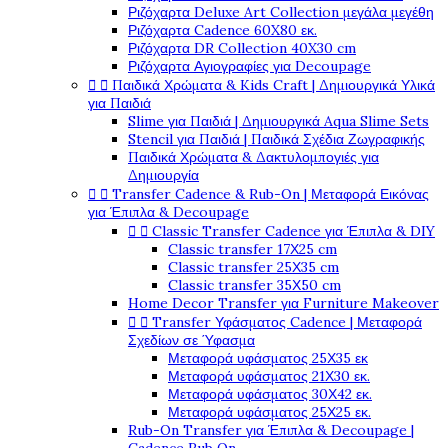
Ριζόχαρτα Deluxe Art Collection μεγάλα μεγέθη
Ριζόχαρτα Cadence 60X80 εκ.
Ριζόχαρτα DR Collection 40X30 cm
Ριζόχαρτα Αγιογραφίες για Decoupage


Παιδικά Χρώματα & Kids Craft | Δημιουργικά Υλικά
για Παιδιά
Slime για Παιδιά | Δημιουργικά Aqua Slime Sets
Stencil για Παιδιά | Παιδικά Σχέδια Ζωγραφικής
Παιδικά Χρώματα & Δακτυλομπογιές για
Δημιουργία


Transfer Cadence & Rub-On | Μεταφορά Εικόνας
για Έπιπλα & Decoupage


Classic Transfer Cadence για Έπιπλα & DIY
Classic transfer 17Χ25 cm
Classic transfer 25Χ35 cm
Classic transfer 35Χ50 cm
Home Decor Transfer για Furniture Makeover


Transfer Υφάσματος Cadence | Μεταφορά
Σχεδίων σε Ύφασμα
Μεταφορά υφάσματος 25Χ35 εκ
Μεταφορά υφάσματος 21Χ30 εκ.
Μεταφορά υφάσματος 30Χ42 εκ.
Μεταφορά υφάσματος 25Χ25 εκ.
Rub-On Transfer για Έπιπλα & Decoupage |