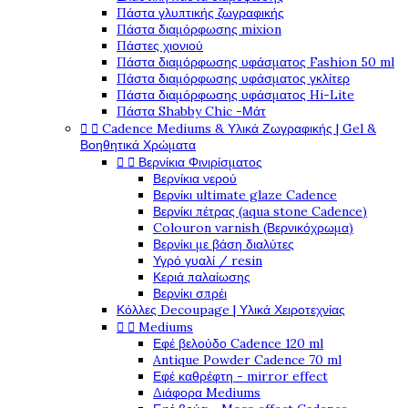
Πάστα γλυπτικής ζωγραφικής
Πάστα διαμόρφωσης mixion
Πάστες χιονιού
Πάστα διαμόρφωσης υφάσματος Fashion 50 ml
Πάστα διαμόρφωσης υφάσματος γκλίτερ
Πάστα διαμόρφωσης υφάσματος Hi-Lite
Πάστα Shabby Chic -Μάτ


Cadence Mediums & Υλικά Ζωγραφικής | Gel &
Βοηθητικά Χρώματα


Βερνίκια Φινιρίσματος
Βερνίκια νερού
Βερνίκι ultimate glaze Cadence
Βερνίκι πέτρας (aqua stone Cadence)
Colouron varnish (Βερνικόχρωμα)
Βερνίκι με βάση διαλύτες
Υγρό γυαλί / resin
Κεριά παλαίωσης
Βερνίκι σπρέι
Κόλλες Decoupage | Υλικά Χειροτεχνίας


Mediums
Εφέ βελούδο Cadence 120 ml
Antique Powder Cadence 70 ml
Εφέ καθρέφτη - mirror effect
Διάφορα Mediums