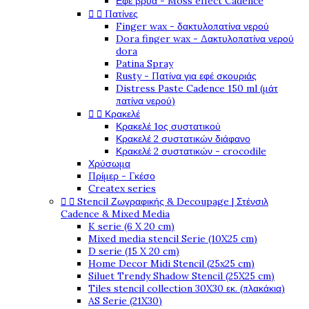
Εφέ βρύα - Moss effect Cadence


Πατίνες
Finger wax - δακτυλοπατίνα νερού
Dora finger wax - Δακτυλοπατίνα νερού
dora
Patina Spray
Rusty - Πατίνα για εφέ σκουριάς
Distress Paste Cadence 150 ml (μάτ
πατίνα νερού)


Κρακελέ
Κρακελέ 1ος συστατικού
Κρακελέ 2 συστατικών διάφανο
Κρακελέ 2 συστατικών - crocodile
Χρύσωμα
Πρίμερ - Γκέσο
Createx series


Stencil Ζωγραφικής & Decoupage | Στένσιλ
Cadence & Mixed Media
K serie (6 X 20 cm)
Mixed media stencil Serie (10X25 cm)
D serie (15 X 20 cm)
Home Decor Midi Stencil (25x25 cm)
Siluet Trendy Shadow Stencil (25X25 cm)
Tiles stencil collection 30X30 εκ. (πλακάκια)
AS Serie (21X30)