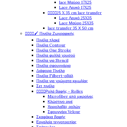
lace Μαύρο 17X25
Lace Λευκό 17X25




25 X 35 cm lace transfer
Lace Λευκό 25X35
Lace Μαύρο 25X35
lace transfer 35 Χ 50 cm




🖌️ Πινέλα Ζωγραφικής
Πινέλα πλακέ
Πινέλα Contour
Πινέλα One Stroke
Πινέλα φυλλά χρυσού
Πινέλα για Stencil
Πινέλα σφουγγάρια
Διάφορα Πινέλα
Πινέλα Filbert-οβάλ
Πινέλα για χρώματα κιμωλίας
Σετ πινέλα




Ρολά βαφής - Rollex
Microfiber από μικροίνες
Κλώστινο ριγέ
Χειρολαβές ρολών
Σφουγγάρι Velour
Σκαφάκια βαφής
Εργαλεία τεχνοτροπίας