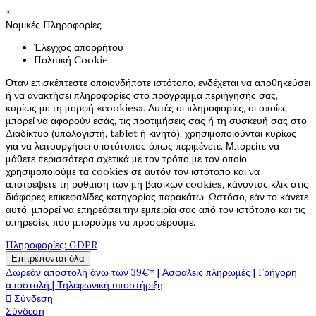
×
Νομικές Πληροφορίες
Έλεγχος απορρήτου
Πολιτική Cookie
Όταν επισκέπτεστε οποιονδήποτε ιστότοπο, ενδέχεται να αποθηκεύσει
ή να ανακτήσει πληροφορίες στο πρόγραμμα περιήγησής σας,
κυρίως με τη μορφή «cookies». Αυτές οι πληροφορίες, οι οποίες
μπορεί να αφορούν εσάς, τις προτιμήσεις σας ή τη συσκευή σας στο
Διαδίκτυο (υπολογιστή, tablet ή κινητό), χρησιμοποιούνται κυρίως
για να λειτουργήσει ο ιστότοπος όπως περιμένετε. Μπορείτε να
μάθετε περισσότερα σχετικά με τον τρόπο με τον οποίο
χρησιμοποιούμε τα cookies σε αυτόν τον ιστότοπο και να
αποτρέψετε τη ρύθμιση των μη βασικών cookies, κάνοντας κλικ στις
διάφορες επικεφαλίδες κατηγορίας παρακάτω. Ωστόσο, εάν το κάνετε
αυτό, μπορεί να επηρεάσει την εμπειρία σας από τον ιστότοπο και τις
υπηρεσίες που μπορούμε να προσφέρουμε.
Πληροφορίες: GDPR
Επιτρέπονται όλα
Δωρεάν αποστολή άνω των 39€* | Ασφαλείς πληρωμές | Γρήγορη
αποστολή | Τηλεφωνική υποστήριξη

Σύνδεση
Σύνδεση