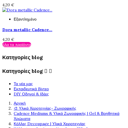
4,20 €
Εξαντλημένο
Dora metallic Cadence...
4,20 €
όλα τα προϊόντα
Κατηγορίες blog
Κατηγορίες blog


Τα νέα μας
Εκπαιδευτικά βίντεο
DIY Οδηγοί & Ιδέες
Αρχική
🎨 Υλικά Χεροτεχνίας- Ζωγραφικής
Cadence Mediums & Υλικά Ζωγραφικής | Gel & Βοηθητικά
Χρώματα
Κόλλες Decoupage | Υλικά Χειροτεχνίας