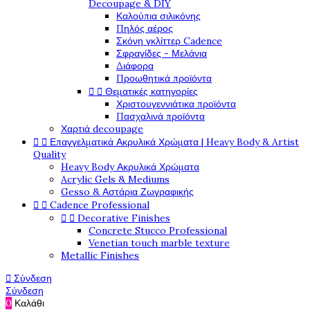
Decoupage & DIY
Καλούπια σιλικόνης
Πηλός αέρος
Σκόνη γκλίττερ Cadence
Σφραγίδες - Μελάνια
Διάφορα
Προωθητικά προϊόντα


Θεματικές κατηγορίες
Χριστουγεννιάτικα προϊόντα
Πασχαλινά προϊόντα
Χαρτιά decoupage


Επαγγελματικά Ακρυλικά Χρώματα | Heavy Body & Artist
Quality
Heavy Body Ακρυλικά Χρώματα
Acrylic Gels & Mediums
Gesso & Αστάρια Ζωγραφικής


Cadence Professional


Decorative Finishes
Concrete Stucco Professional
Venetian touch marble texture
Metallic Finishes

Σύνδεση
Σύνδεση
0
Καλάθι