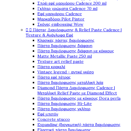
Σπρέι εφέ μαρμάρου Cadence 200 ml
Γκλίτερ χρώματα Cadence 70 ml
Εφέ μαρμάρου Cadence
Μαρκαδόροι Pilot Pintor
Σκόνες embossing Wow


Πάστες Διαμόρφωσης & Relief Paste Cadence |
Texture & Ανάγλυφα Εφέ
Κλασικές πάστες διαμόρφωσης
Πάστα διαμόρφωσης διάφανη
Πάστα διαμόρφωσης διάφανη με κόκκους
Matte Metallic Paste 250 ml
Texture art relief paste
Πάστα κρακελέ
Vintage legend - αντικέ γκέσο
Πάστα εφέ πέτρας
Πάστα διαμόρφωσης μεταλλική λεία
Diamond Πάστα Διαμόρφωσης Cadence |
Μεταλλική Relief Paste με Diamond Effect
Πάστα διαμόρφωσης με κόκκους Dora perla
Πάστα διαμόρφωσης Hi-Lite
Πάστα διαμόρφωσης γκλίτερ
Εφέ μπετόν
Concrete stucco
Expanding (διογκωτική) πάστα διαμόρφωσης
Ελαστική πάστα διαμόφωσης