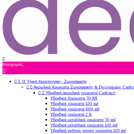

Κατηγορίες



🎨 Υλικά Χεροτεχνίας- Ζωγραφικής


Ακρυλικά Χρώματα Ζωγραφικής & Decoupage Cade


Υβριδικά ακρυλικά χρώματα Cadence
Υβριδικά Χρώματα 70 Ml
Υβριδικά χρώματα 120 ml
Υβριδικά χρώματα 500 ml
Υβριδικά χρώματα 2 lt
Υβριδικά μεταλλικά χρώματα 70 ml
Υβριδικά μεταλλικά χρώματα 120 ml
Υβριδικά γκλίτερ χρυσό χρώματα 120 ml