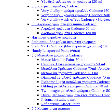
Υβριδικά γκλίτερ ασημί χρώματα 120 ml


Χρώματα κιμωλίας Cadence
Very chalky - χρώμα κιμωλίας Cadence 150
Very chalky - χρώμα κιμωλίας Cadence 500
Very chalky wash effect Cadence - Ημιδιά


Ακρυλικά χρώματα premium Cadence
Ακρυλικά χρώματα Cadence 70 ml
Ακρυλικά χρώματα Cadence 120 ml
Harmony ακρυλικά χρώματα
Ambiante υδροφοβικά ακρυλικά χρώματα
Style Matt Cadence (Ματ ακρυλικά χρώματα) 120
Handy Lacquered Paint (Λάκα)


Μεταλλικά χρώματα Cadence
Matte Metallic Paint 50 ml
Cadence Dora μεταλλικά χρώματα 50 ml
Μεταλλικά Χρώματα Cadence 70ml | Ακρυλι
Μεταλλικά χρώματα Cadence 120 ml
Diamond μεταλλικά χρώματα Cadence 70 m
Extreme Light μεταλλικά χρώματα Cadence
Gilding μεταλλικά χρώματα Cadence 70 ml
Twin magic μεταλλικά χρώματα Cadence 50
Dora μεταλλικά χρώματα κερί-σαπούνι Cad
Prisma metallic paint
Reflectique Effect Paint


Χρώματα για ύφασμα