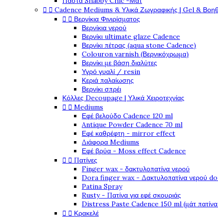
Πάστα Shabby Chic -Μάτ


Cadence Mediums & Υλικά Ζωγραφικής | Gel & Βοη


Βερνίκια Φινιρίσματος
Βερνίκια νερού
Βερνίκι ultimate glaze Cadence
Βερνίκι πέτρας (aqua stone Cadence)
Colouron varnish (Βερνικόχρωμα)
Βερνίκι με βάση διαλύτες
Υγρό γυαλί / resin
Κεριά παλαίωσης
Βερνίκι σπρέι
Κόλλες Decoupage | Υλικά Χειροτεχνίας


Mediums
Εφέ βελούδο Cadence 120 ml
Antique Powder Cadence 70 ml
Εφέ καθρέφτη - mirror effect
Διάφορα Mediums
Εφέ βρύα - Moss effect Cadence


Πατίνες
Finger wax - δακτυλοπατίνα νερού
Dora finger wax - Δακτυλοπατίνα νερού do
Patina Spray
Rusty - Πατίνα για εφέ σκουριάς
Distress Paste Cadence 150 ml (μάτ πατίνα


Κρακελέ