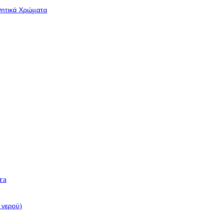
θητικά Χρώματα
ra
 νερού)