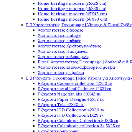
Home heritage modern (25X25 cm)
Home heritage modern (25X36 cm)
Home heritage modern (45X45 cm)
Home heritage modern (50X70 cm)


Χαρτοπετσέτες Decoupage | Vintage & Floral Σχέδια
Χαρτοπετσέτες διάφορες
Χαρτοπετσέτες vintage
Χαρτοπετσέτες παιδικές
Χαρτοπετσέτες Χριστουγεννιάτικες
Χαρτοπετσέτες Πασχαλινές
Χαρτοπετσέτες καλοκαιρινές
Floral Χαρτοπετσέτες Decoupage | Λουλούδια & 
Χαρτοπετσέτες επαναλαμβανόμενα μοτίβα
Χαρτοπετσέτες με ζωάκια


Ριζόχαρτα Decoupage | Rice Papers για Χειροτεχνία 
Ριζόχαρτα Cadence collection 42X30 εκ
Ριζόχαρτα metal leaf Cadence 42X31 εκ
Ριζόχαρτα Nagehan aka 30X42 εκ.
Ριζόχαρτα Paper Designs 45X32 εκ.
Ριζόχαρτα Tela 42Χ30 εκ.
Ριζόχαρτα ITD Collection 42X30 εκ
Ριζόχαρτα ITD Collection 21X29 εκ
Ριζόχαρτα Calambour Collection 50X35 εκ
Ριζόχαρτα Calambour collection 34,5X25 εκ
Ριζόχαρτα μονόχρωμα