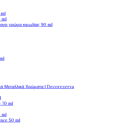
 ml
 ml
φανο χρώμα κιμωλίας 90 ml
 ml
κά Μεταλλικά Χρώματα | Decorezerva
l
 70 ml
 ml
ence 50 ml