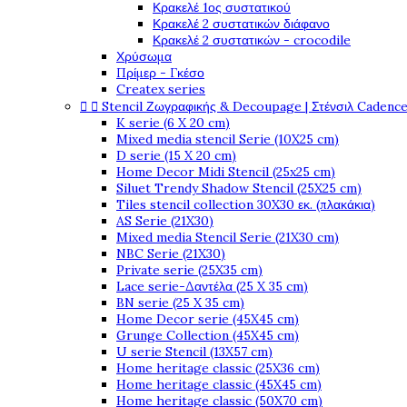
Κρακελέ 1ος συστατικού
Κρακελέ 2 συστατικών διάφανο
Κρακελέ 2 συστατικών - crocodile
Χρύσωμα
Πρίμερ - Γκέσο
Createx series


Stencil Ζωγραφικής & Decoupage | Στένσιλ Cadenc
K serie (6 X 20 cm)
Mixed media stencil Serie (10X25 cm)
D serie (15 X 20 cm)
Home Decor Midi Stencil (25x25 cm)
Siluet Trendy Shadow Stencil (25X25 cm)
Tiles stencil collection 30X30 εκ. (πλακάκια)
AS Serie (21X30)
Mixed media Stencil Serie (21X30 cm)
NBC Serie (21X30)
Private serie (25X35 cm)
Lace serie-Δαντέλα (25 X 35 cm)
BN serie (25 X 35 cm)
Home Decor serie (45X45 cm)
Grunge Collection (45X45 cm)
U serie Stencil (13X57 cm)
Home heritage classic (25X36 cm)
Home heritage classic (45X45 cm)
Home heritage classic (50X70 cm)