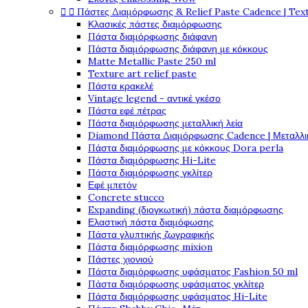


Πάστες Διαμόρφωσης & Relief Paste Cadence | Tex
Κλασικές πάστες διαμόρφωσης
Πάστα διαμόρφωσης διάφανη
Πάστα διαμόρφωσης διάφανη με κόκκους
Matte Metallic Paste 250 ml
Texture art relief paste
Πάστα κρακελέ
Vintage legend - αντικέ γκέσο
Πάστα εφέ πέτρας
Πάστα διαμόρφωσης μεταλλική λεία
Diamond Πάστα Διαμόρφωσης Cadence | Μεταλλικ
Πάστα διαμόρφωσης με κόκκους Dora perla
Πάστα διαμόρφωσης Hi-Lite
Πάστα διαμόρφωσης γκλίτερ
Εφέ μπετόν
Concrete stucco
Expanding (διογκωτική) πάστα διαμόρφωσης
Ελαστική πάστα διαμόφωσης
Πάστα γλυπτικής ζωγραφικής
Πάστα διαμόρφωσης mixion
Πάστες χιονιού
Πάστα διαμόρφωσης υφάσματος Fashion 50 ml
Πάστα διαμόρφωσης υφάσματος γκλίτερ
Πάστα διαμόρφωσης υφάσματος Hi-Lite