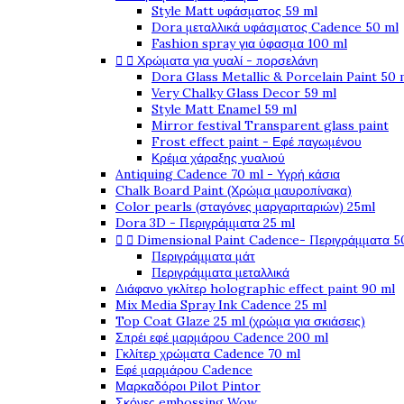
Style Matt υφάσματος 59 ml
Dora μεταλλικά υφάσματος Cadence 50 ml
Fashion spray για ύφασμα 100 ml


Χρώματα για γυαλί - πορσελάνη
Dora Glass Metallic & Porcelain Paint 50 
Very Chalky Glass Decor 59 ml
Style Matt Enamel 59 ml
Mirror festival Transparent glass paint
Frost effect paint - Εφέ παγωμένου
Κρέμα χάραξης γυαλιού
Antiquing Cadence 70 ml - Υγρή κάσια
Chalk Board Paint (Χρώμα μαυροπίνακα)
Color pearls (σταγόνες μαργαριταριών) 25ml
Dora 3D - Περιγράμματα 25 ml


Dimensional Paint Cadence- Περιγράμματα 5
Περιγράμματα μάτ
Περιγράμματα μεταλλικά
Διάφανο γκλίτερ holographic effect paint 90 ml
Mix Media Spray Ink Cadence 25 ml
Top Coat Glaze 25 ml (χρώμα για σκιάσεις)
Σπρέι εφέ μαρμάρου Cadence 200 ml
Γκλίτερ χρώματα Cadence 70 ml
Εφέ μαρμάρου Cadence
Μαρκαδόροι Pilot Pintor
Σκόνες embossing Wow