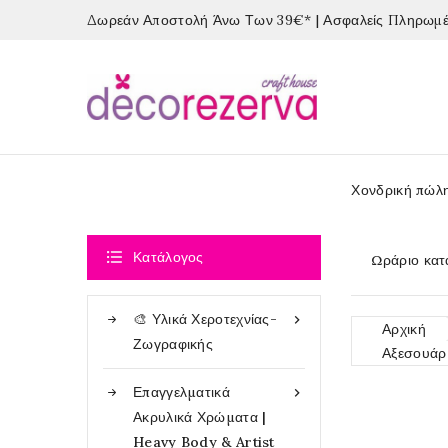
Δωρεάν Αποστολή Άνω Των 39€* | Ασφαλείς Πληρωμές
Χονδρική πώλ

Κατάλογος
Ωράριο κατ
🎨 Υλικά Χεροτεχνίας-

Αρχική
Ζωγραφικής
Αξεσουάρ 
Επαγγελματικά

Ακρυλικά Χρώματα |
Heavy Body & Artist