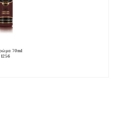
Χρώμα 70ml
 1256