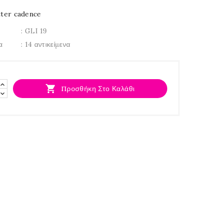
tter cadence
: GLI 19
α
: 14 αντικείμενα

Προσθήκη Στο Καλάθι