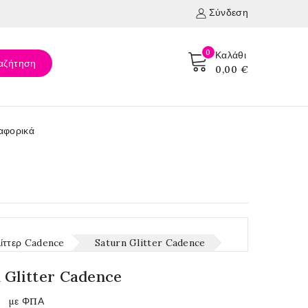
Σύνδεση
0
Καλάθι
αζήτηση
0,00 €
αφορικά
ίττερ Cadence
Saturn Glitter Cadence
 Glitter Cadence
€
με ΦΠΑ