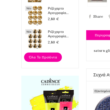
Ριζόχαρτο
Νέο
Αγιογραφία...
Share
2,80 €
Ριζόχαρτο
Νέο
Περιγρα
Αγιογραφία...
2,80 €
saturn gl
Όλα Τα Προϊόντα
Συχνά Α
Εξαντλημένο