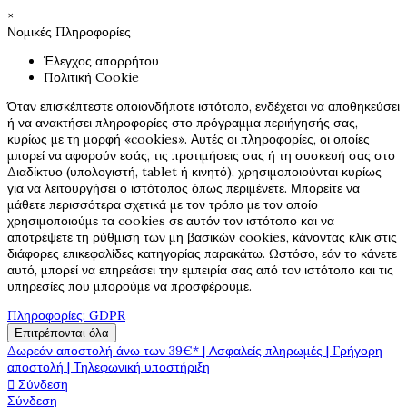
×
Νομικές Πληροφορίες
Έλεγχος απορρήτου
Πολιτική Cookie
Όταν επισκέπτεστε οποιονδήποτε ιστότοπο, ενδέχεται να αποθηκεύσει
ή να ανακτήσει πληροφορίες στο πρόγραμμα περιήγησής σας,
κυρίως με τη μορφή «cookies». Αυτές οι πληροφορίες, οι οποίες
μπορεί να αφορούν εσάς, τις προτιμήσεις σας ή τη συσκευή σας στο
Διαδίκτυο (υπολογιστή, tablet ή κινητό), χρησιμοποιούνται κυρίως
για να λειτουργήσει ο ιστότοπος όπως περιμένετε. Μπορείτε να
μάθετε περισσότερα σχετικά με τον τρόπο με τον οποίο
χρησιμοποιούμε τα cookies σε αυτόν τον ιστότοπο και να
αποτρέψετε τη ρύθμιση των μη βασικών cookies, κάνοντας κλικ στις
διάφορες επικεφαλίδες κατηγορίας παρακάτω. Ωστόσο, εάν το κάνετε
αυτό, μπορεί να επηρεάσει την εμπειρία σας από τον ιστότοπο και τις
υπηρεσίες που μπορούμε να προσφέρουμε.
Πληροφορίες: GDPR
Επιτρέπονται όλα
Δωρεάν αποστολή άνω των 39€* | Ασφαλείς πληρωμές | Γρήγορη
αποστολή | Τηλεφωνική υποστήριξη

Σύνδεση
Σύνδεση