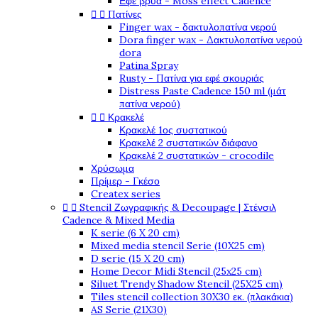
Εφέ βρύα - Moss effect Cadence


Πατίνες
Finger wax - δακτυλοπατίνα νερού
Dora finger wax - Δακτυλοπατίνα νερού
dora
Patina Spray
Rusty - Πατίνα για εφέ σκουριάς
Distress Paste Cadence 150 ml (μάτ
πατίνα νερού)


Κρακελέ
Κρακελέ 1ος συστατικού
Κρακελέ 2 συστατικών διάφανο
Κρακελέ 2 συστατικών - crocodile
Χρύσωμα
Πρίμερ - Γκέσο
Createx series


Stencil Ζωγραφικής & Decoupage | Στένσιλ
Cadence & Mixed Media
K serie (6 X 20 cm)
Mixed media stencil Serie (10X25 cm)
D serie (15 X 20 cm)
Home Decor Midi Stencil (25x25 cm)
Siluet Trendy Shadow Stencil (25X25 cm)
Tiles stencil collection 30X30 εκ. (πλακάκια)
AS Serie (21X30)