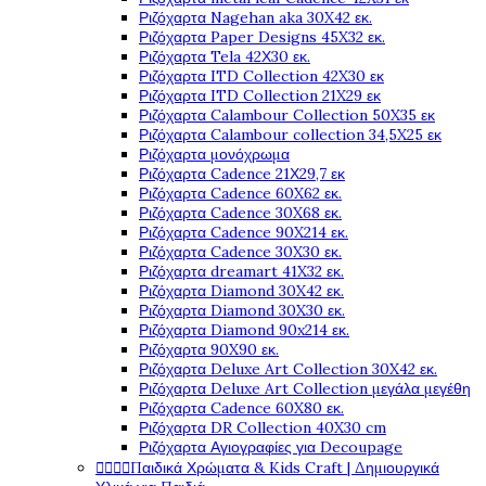
Ριζόχαρτα Nagehan aka 30X42 εκ.
Ριζόχαρτα Paper Designs 45X32 εκ.
Ριζόχαρτα Tela 42Χ30 εκ.
Ριζόχαρτα ITD Collection 42X30 εκ
Ριζόχαρτα ITD Collection 21X29 εκ
Ριζόχαρτα Calambour Collection 50X35 εκ
Ριζόχαρτα Calambour collection 34,5X25 εκ
Ριζόχαρτα μονόχρωμα
Ριζόχαρτα Cadence 21Χ29,7 εκ
Ριζόχαρτα Cadence 60X62 εκ.
Ριζόχαρτα Cadence 30X68 εκ.
Ριζόχαρτα Cadence 90X214 εκ.
Ριζόχαρτα Cadence 30X30 εκ.
Ριζόχαρτα dreamart 41X32 εκ.
Ριζόχαρτα Diamond 30X42 εκ.
Ριζόχαρτα Diamond 30X30 εκ.
Ριζόχαρτα Diamond 90x214 εκ.
Ριζόχαρτα 90X90 εκ.
Ριζόχαρτα Deluxe Art Collection 30X42 εκ.
Ριζόχαρτα Deluxe Art Collection μεγάλα μεγέθη
Ριζόχαρτα Cadence 60X80 εκ.
Ριζόχαρτα DR Collection 40X30 cm
Ριζόχαρτα Αγιογραφίες για Decoupage




Παιδικά Χρώματα & Kids Craft | Δημιουργικά