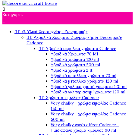

Κατηγορίες



🎨 Υλικά Χεροτεχνίας- Ζωγραφικής


Ακρυλικά Χρώματα Ζωγραφικής & Decoupage
Cadence


Υβριδικά ακρυλικά χρώματα Cadence
Υβριδικά Χρώματα 70 Ml
Υβριδικά χρώματα 120 ml
Υβριδικά χρώματα 500 ml
Υβριδικά χρώματα 2 lt
Υβριδικά μεταλλικά χρώματα 70 ml
Υβριδικά μεταλλικά χρώματα 120 ml
Υβριδικά γκλίτερ χρυσό χρώματα 120 ml
Υβριδικά γκλίτερ ασημί χρώματα 120 ml


Χρώματα κιμωλίας Cadence
Very chalky - χρώμα κιμωλίας Cadence
150 ml
Very chalky - χρώμα κιμωλίας Cadence
500 ml
Very chalky wash effect Cadence -
Ημιδιάφανο χρώμα κιμωλίας 90 ml