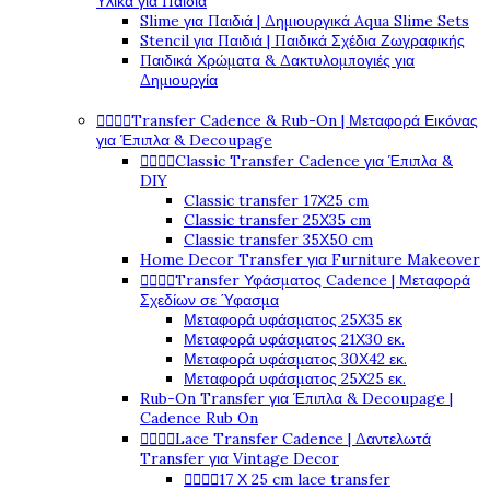
Υλικά για Παιδιά
Slime για Παιδιά | Δημιουργικά Aqua Slime Sets
Stencil για Παιδιά | Παιδικά Σχέδια Ζωγραφικής
Παιδικά Χρώματα & Δακτυλομπογιές για
Δημιουργία




Transfer Cadence & Rub-On | Μεταφορά Εικόνας
για Έπιπλα & Decoupage




Classic Transfer Cadence για Έπιπλα &
DIY
Classic transfer 17Χ25 cm
Classic transfer 25Χ35 cm
Classic transfer 35Χ50 cm
Home Decor Transfer για Furniture Makeover




Transfer Υφάσματος Cadence | Μεταφορά
Σχεδίων σε Ύφασμα
Μεταφορά υφάσματος 25Χ35 εκ
Μεταφορά υφάσματος 21Χ30 εκ.
Μεταφορά υφάσματος 30Χ42 εκ.
Μεταφορά υφάσματος 25Χ25 εκ.
Rub-On Transfer για Έπιπλα & Decoupage |
Cadence Rub On




Lace Transfer Cadence | Δαντελωτά
Transfer για Vintage Decor




17 Χ 25 cm lace transfer