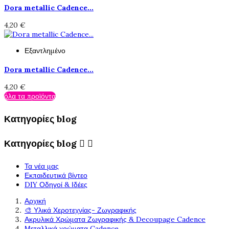
Dora metallic Cadence...
4,20 €
Εξαντλημένο
Dora metallic Cadence...
4,20 €
όλα τα προϊόντα
Κατηγορίες blog
Κατηγορίες blog


Τα νέα μας
Εκπαιδευτικά βίντεο
DIY Οδηγοί & Ιδέες
Αρχική
🎨 Υλικά Χεροτεχνίας- Ζωγραφικής
Ακρυλικά Χρώματα Ζωγραφικής & Decoupage Cadence
Μεταλλικά χρώματα Cadence