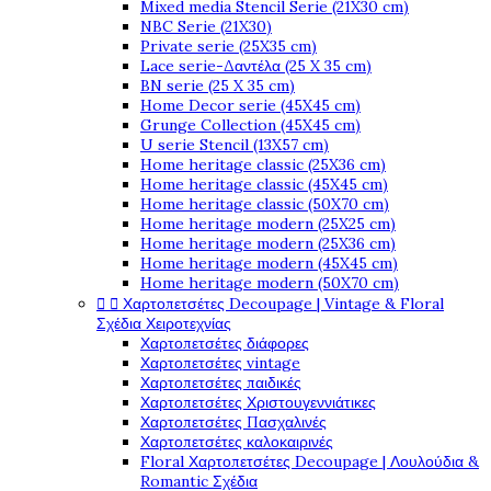
Mixed media Stencil Serie (21X30 cm)
NBC Serie (21X30)
Private serie (25X35 cm)
Lace serie-Δαντέλα (25 X 35 cm)
BN serie (25 X 35 cm)
Home Decor serie (45X45 cm)
Grunge Collection (45X45 cm)
U serie Stencil (13X57 cm)
Home heritage classic (25X36 cm)
Home heritage classic (45X45 cm)
Home heritage classic (50X70 cm)
Home heritage modern (25X25 cm)
Home heritage modern (25X36 cm)
Home heritage modern (45X45 cm)
Home heritage modern (50X70 cm)


Χαρτοπετσέτες Decoupage | Vintage & Floral
Σχέδια Χειροτεχνίας
Χαρτοπετσέτες διάφορες
Χαρτοπετσέτες vintage
Χαρτοπετσέτες παιδικές
Χαρτοπετσέτες Χριστουγεννιάτικες
Χαρτοπετσέτες Πασχαλινές
Χαρτοπετσέτες καλοκαιρινές
Floral Χαρτοπετσέτες Decoupage | Λουλούδια &
Romantic Σχέδια