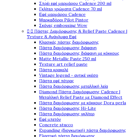
Σπρέι εφέ μαρμάρου Cadence 200 ml
Γκλίτερ χρώματα Cadence 70 ml
Εφέ μαρμάρου Cadence
Μαρκαδόροι Pilot Pintor
Σκόνες embossing Wow


Πάστες Διαμόρφωσης & Relief Paste Cadence |
Texture & Ανάγλυφα Εφέ
Κλασικές πάστες διαμόρφωσης
Πάστα διαμόρφωσης διάφανη
Πάστα διαμόρφωσης διάφανη με κόκκους
Matte Metallic Paste 250 ml
Texture art relief paste
Πάστα κρακελέ
Vintage legend - αντικέ γκέσο
Πάστα εφέ πέτρας
Πάστα διαμόρφωσης μεταλλική λεία
Diamond Πάστα Διαμόρφωσης Cadence |
Μεταλλική Relief Paste με Diamond Effect
Πάστα διαμόρφωσης με κόκκους Dora perla
Πάστα διαμόρφωσης Hi-Lite
Πάστα διαμόρφωσης γκλίτερ
Εφέ μπετόν
Concrete stucco
Expanding (διογκωτική) πάστα διαμόρφωσης
Ελαστική πάστα διαμόφωσης