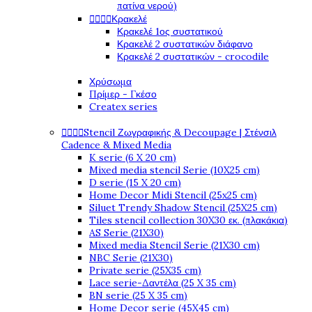
πατίνα νερού)




Κρακελέ
Κρακελέ 1ος συστατικού
Κρακελέ 2 συστατικών διάφανο
Κρακελέ 2 συστατικών - crocodile
Χρύσωμα
Πρίμερ - Γκέσο
Createx series




Stencil Ζωγραφικής & Decoupage | Στένσιλ
Cadence & Mixed Media
K serie (6 X 20 cm)
Mixed media stencil Serie (10X25 cm)
D serie (15 X 20 cm)
Home Decor Midi Stencil (25x25 cm)
Siluet Trendy Shadow Stencil (25X25 cm)
Tiles stencil collection 30X30 εκ. (πλακάκια)
AS Serie (21X30)
Mixed media Stencil Serie (21X30 cm)
NBC Serie (21X30)
Private serie (25X35 cm)
Lace serie-Δαντέλα (25 X 35 cm)
BN serie (25 X 35 cm)
Home Decor serie (45X45 cm)