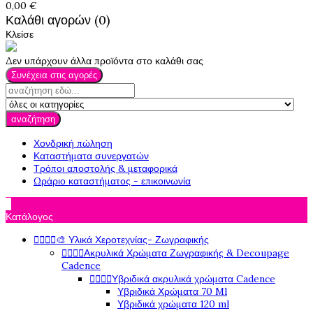
0,00 €
Καλάθι αγορών (0)
Κλείσε
Δεν υπάρχουν άλλα προϊόντα στο καλάθι σας
Συνέχεια στις αγορές
αναζήτηση
Χονδρική πώληση
Καταστήματα συνεργατών
Τρόποι αποστολής & μεταφορικά
Ωράριο καταστήματος - επικοινωνία

Κατάλογος




🎨 Υλικά Χεροτεχνίας- Ζωγραφικής




Ακρυλικά Χρώματα Ζωγραφικής & Decoupage
Cadence




Υβριδικά ακρυλικά χρώματα Cadence
Υβριδικά Χρώματα 70 Ml
Υβριδικά χρώματα 120 ml