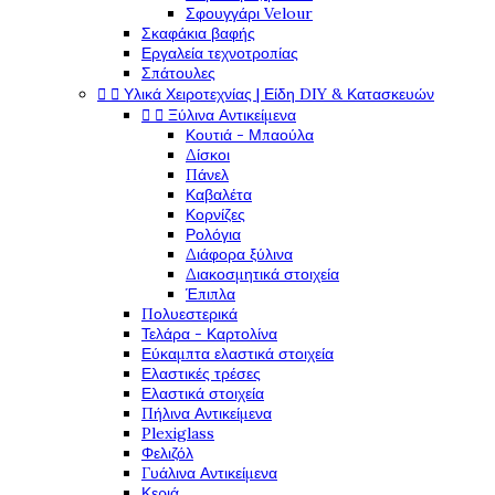
Σφουγγάρι Velour
Σκαφάκια βαφής
Εργαλεία τεχνοτροπίας
Σπάτουλες


Υλικά Χειροτεχνίας | Είδη DIY & Κατασκευών


Ξύλινα Αντικείμενα
Κουτιά - Μπαούλα
Δίσκοι
Πάνελ
Καβαλέτα
Κορνίζες
Ρολόγια
Διάφορα ξύλινα
Διακοσμητικά στοιχεία
Έπιπλα
Πολυεστερικά
Τελάρα - Καρτολίνα
Εύκαμπτα ελαστικά στοιχεία
Ελαστικές τρέσες
Ελαστικά στοιχεία
Πήλινα Αντικείμενα
Plexiglass
Φελιζόλ
Γυάλινα Αντικείμενα
Κεριά