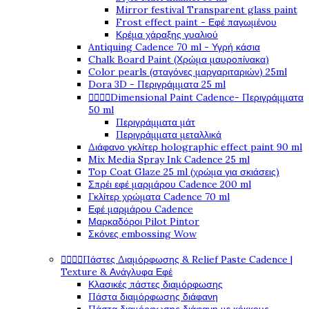
Mirror festival Transparent glass paint
Frost effect paint - Εφέ παγωμένου
Κρέμα χάραξης γυαλιού
Antiquing Cadence 70 ml - Υγρή κάσια
Chalk Board Paint (Χρώμα μαυροπίνακα)
Color pearls (σταγόνες μαργαριταριών) 25ml
Dora 3D - Περιγράμματα 25 ml




Dimensional Paint Cadence- Περιγράμματα
50 ml
Περιγράμματα μάτ
Περιγράμματα μεταλλικά
Διάφανο γκλίτερ holographic effect paint 90 ml
Mix Media Spray Ink Cadence 25 ml
Top Coat Glaze 25 ml (χρώμα για σκιάσεις)
Σπρέι εφέ μαρμάρου Cadence 200 ml
Γκλίτερ χρώματα Cadence 70 ml
Εφέ μαρμάρου Cadence
Μαρκαδόροι Pilot Pintor
Σκόνες embossing Wow




Πάστες Διαμόρφωσης & Relief Paste Cadence |
Texture & Ανάγλυφα Εφέ
Κλασικές πάστες διαμόρφωσης
Πάστα διαμόρφωσης διάφανη