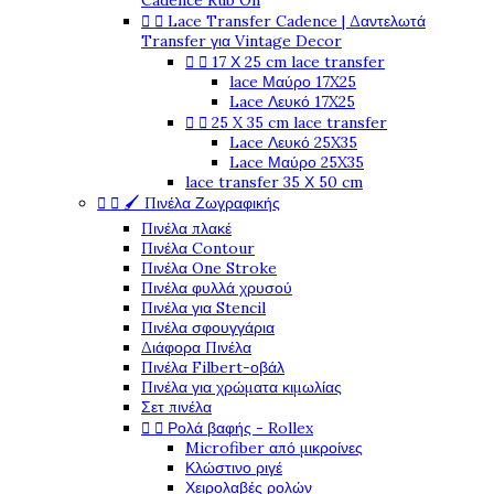
Cadence Rub On


Lace Transfer Cadence | Δαντελωτά
Transfer για Vintage Decor


17 Χ 25 cm lace transfer
lace Μαύρο 17X25
Lace Λευκό 17X25


25 X 35 cm lace transfer
Lace Λευκό 25X35
Lace Μαύρο 25X35
lace transfer 35 Χ 50 cm


🖌️ Πινέλα Ζωγραφικής
Πινέλα πλακέ
Πινέλα Contour
Πινέλα One Stroke
Πινέλα φυλλά χρυσού
Πινέλα για Stencil
Πινέλα σφουγγάρια
Διάφορα Πινέλα
Πινέλα Filbert-οβάλ
Πινέλα για χρώματα κιμωλίας
Σετ πινέλα


Ρολά βαφής - Rollex
Microfiber από μικροίνες
Κλώστινο ριγέ
Χειρολαβές ρολών