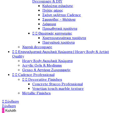
Decoupage & DIY
Καλούπια σιλικόνης
Πηλός αέρος
Σκόνη γκλίττερ Cadence
Σφραγίδες - Μελάνια
Διάφορα
Προωθητικά προϊόντα


Θεματικές κατηγορίες
Χριστουγεννιάτικα προϊόντα
Πασχαλινά προϊόντα
Χαρτιά decoupage


Επαγγελματικά Ακρυλικά Χρώματα | Heavy Body & Artist
Quality
Heavy Body Ακρυλικά Χρώματα
Acrylic Gels & Mediums
Gesso & Αστάρια Ζωγραφικής


Cadence Professional


Decorative Finishes
Concrete Stucco Professional
Venetian touch marble texture
Metallic Finishes

Σύνδεση
Σύνδεση
0
Καλάθι