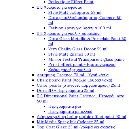
Reflectique Effect Paint


Χρώματα για ύφασμα
Style Matt υφάσματος 59 ml
Dora μεταλλικά υφάσματος Cadence 50
ml
Fashion spray για ύφασμα 100 ml


Χρώματα για γυαλί - πορσελάνη
Dora Glass Metallic & Porcelain Paint 50
ml
Very Chalky Glass Decor 59 ml
Style Matt Enamel 59 ml
Mirror festival Transparent glass paint
Frost effect paint - Εφέ παγωμένου
Κρέμα χάραξης γυαλιού
Antiquing Cadence 70 ml - Υγρή κάσια
Chalk Board Paint (Χρώμα μαυροπίνακα)
Color pearls (σταγόνες μαργαριταριών) 25ml
Dora 3D - Περιγράμματα 25 ml


Dimensional Paint Cadence- Περιγράμματα
50 ml
Περιγράμματα μάτ
Περιγράμματα μεταλλικά
Διάφανο γκλίτερ holographic effect paint 90 ml
Mix Media Spray Ink Cadence 25 ml
Top Coat Glaze 25 ml (χρώμα για σκιάσεις)