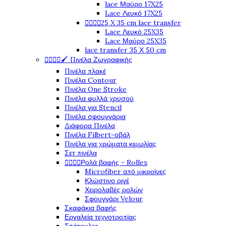
lace Μαύρο 17X25
Lace Λευκό 17X25




25 X 35 cm lace transfer
Lace Λευκό 25X35
Lace Μαύρο 25X35
lace transfer 35 Χ 50 cm




🖌️ Πινέλα Ζωγραφικής
Πινέλα πλακέ
Πινέλα Contour
Πινέλα One Stroke
Πινέλα φυλλά χρυσού
Πινέλα για Stencil
Πινέλα σφουγγάρια
Διάφορα Πινέλα
Πινέλα Filbert-οβάλ
Πινέλα για χρώματα κιμωλίας
Σετ πινέλα




Ρολά βαφής - Rollex
Microfiber από μικροίνες
Κλώστινο ριγέ
Χειρολαβές ρολών
Σφουγγάρι Velour
Σκαφάκια βαφής
Εργαλεία τεχνοτροπίας