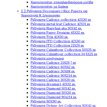
Χαρτοπετσέτες επαναλαμβανόμενα μοτίβα
Χαρτοπετσέτες με ζωάκια


Ριζόχαρτα Decoupage | Rice Papers για
Χειροτεχνία & Δημιουργίες
Ριζόχαρτα Cadence collection 42X30 εκ
Ριζόχαρτα metal leaf Cadence 42X31 εκ
Ριζόχαρτα Nagehan aka 30X42 εκ.
Ριζόχαρτα Paper Designs 45X32 εκ.
Ριζόχαρτα Tela 42Χ30 εκ.
Ριζόχαρτα ITD Collection 42X30 εκ
Ριζόχαρτα ITD Collection 21X29 εκ
Ριζόχαρτα Calambour Collection 50X35 εκ
Ριζόχαρτα Calambour collection 34,5X25 εκ
Ριζόχαρτα μονόχρωμα
Ριζόχαρτα Cadence 21Χ29,7 εκ
Ριζόχαρτα Cadence 60X62 εκ.
Ριζόχαρτα Cadence 30X68 εκ.
Ριζόχαρτα Cadence 90X214 εκ.
Ριζόχαρτα Cadence 30X30 εκ.
Ριζόχαρτα dreamart 41X32 εκ.
Ριζόχαρτα Diamond 30X42 εκ.
Ριζόχαρτα Diamond 30X30 εκ.
Ριζόχαρτα Diamond 90x214 εκ.
Ριζόχαρτα 90X90 εκ.
Ριζόχαρτα Deluxe Art Collection 30X42 εκ.