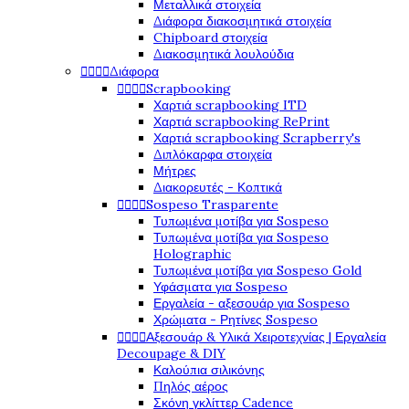
Μεταλλικά στοιχεία
Διάφορα διακοσμητικά στοιχεία
Chipboard στοιχεία
Διακοσμητικά λουλούδια




Διάφορα




Scrapbooking
Χαρτιά scrapbooking ITD
Χαρτιά scrapbooking RePrint
Χαρτιά scrapbooking Scrapberry's
Διπλόκαρφα στοιχεία
Μήτρες
Διακορευτές - Κοπτικά




Sospeso Trasparente
Τυπωμένα μοτίβα για Sospeso
Τυπωμένα μοτίβα για Sospeso
Holographic
Τυπωμένα μοτίβα για Sospeso Gold
Υφάσματα για Sospeso
Εργαλεία - αξεσουάρ για Sospeso
Χρώματα - Ρητίνες Sospeso




Αξεσουάρ & Υλικά Χειροτεχνίας | Εργαλεία
Decoupage & DIY
Καλούπια σιλικόνης
Πηλός αέρος
Σκόνη γκλίττερ Cadence