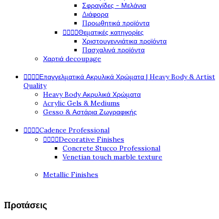
Σφραγίδες - Μελάνια
Διάφορα
Προωθητικά προϊόντα




Θεματικές κατηγορίες
Χριστουγεννιάτικα προϊόντα
Πασχαλινά προϊόντα
Χαρτιά decoupage




Επαγγελματικά Ακρυλικά Χρώματα | Heavy Body & Artist
Quality
Heavy Body Ακρυλικά Χρώματα
Acrylic Gels & Mediums
Gesso & Αστάρια Ζωγραφικής




Cadence Professional




Decorative Finishes
Concrete Stucco Professional
Venetian touch marble texture
Metallic Finishes
Προτάσεις