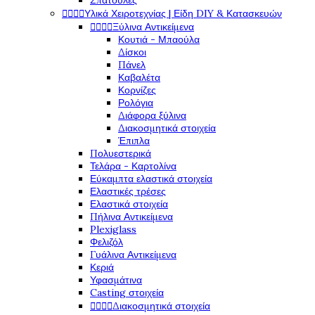
Σπάτουλες




Υλικά Χειροτεχνίας | Είδη DIY & Κατασκευών




Ξύλινα Αντικείμενα
Κουτιά - Μπαούλα
Δίσκοι
Πάνελ
Καβαλέτα
Κορνίζες
Ρολόγια
Διάφορα ξύλινα
Διακοσμητικά στοιχεία
Έπιπλα
Πολυεστερικά
Τελάρα - Καρτολίνα
Εύκαμπτα ελαστικά στοιχεία
Ελαστικές τρέσες
Ελαστικά στοιχεία
Πήλινα Αντικείμενα
Plexiglass
Φελιζόλ
Γυάλινα Αντικείμενα
Κεριά
Υφασμάτινα
Casting στοιχεία




Διακοσμητικά στοιχεία