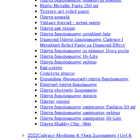
Πάστα διαμόρφωσης διάφανη με κόκκους
Matte Metallic Paste 250 ml
Texture art relief paste
Πάστα κρακελέ
Vintage legend - αντικέ γκέσο
Πάστα εφέ πέτρας
Πάστα διαμόρφωσης μεταλλική λεία
Diamond Πάστα Διαμόρφωσης Cadence |
Μεταλλική Relief Paste με Diamond Effect
Πάστα διαμόρφωσης με κόκκους Dora perla
Πάστα διαμόρφωσης Hi-Lite
Πάστα διαμόρφωσης γκλίτερ
Εφέ μπετόν
Concrete stucco
Expanding (διογκωτική) πάστα διαμόρφωσης
Ελαστική πάστα διαμόφωσης
Πάστα γλυπτικής ζωγραφικής
Πάστα διαμόρφωσης mixion
Πάστες χιονιού
Πάστα διαμόρφωσης υφάσματος Fashion 50 ml
Πάστα διαμόρφωσης υφάσματος γκλίτερ
Πάστα διαμόρφωσης υφάσματος Hi-Lite
Πάστα Shabby Chic -Μάτ




Cadence Mediums & Υλικά Ζωγραφικής | Gel &