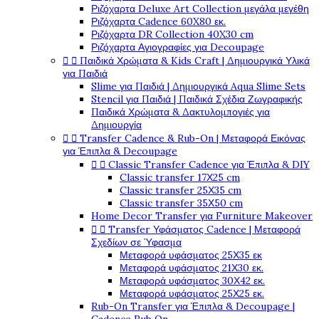
Ριζόχαρτα Deluxe Art Collection μεγάλα μεγέθη
Ριζόχαρτα Cadence 60X80 εκ.
Ριζόχαρτα DR Collection 40X30 cm
Ριζόχαρτα Αγιογραφίες για Decoupage


Παιδικά Χρώματα & Kids Craft | Δημιουργικά Υλικά
για Παιδιά
Slime για Παιδιά | Δημιουργικά Aqua Slime Sets
Stencil για Παιδιά | Παιδικά Σχέδια Ζωγραφικής
Παιδικά Χρώματα & Δακτυλομπογιές για
Δημιουργία


Transfer Cadence & Rub-On | Μεταφορά Εικόνας
για Έπιπλα & Decoupage


Classic Transfer Cadence για Έπιπλα & DIY
Classic transfer 17Χ25 cm
Classic transfer 25Χ35 cm
Classic transfer 35Χ50 cm
Home Decor Transfer για Furniture Makeover


Transfer Υφάσματος Cadence | Μεταφορά
Σχεδίων σε Ύφασμα
Μεταφορά υφάσματος 25Χ35 εκ
Μεταφορά υφάσματος 21Χ30 εκ.
Μεταφορά υφάσματος 30Χ42 εκ.
Μεταφορά υφάσματος 25Χ25 εκ.
Rub-On Transfer για Έπιπλα & Decoupage |