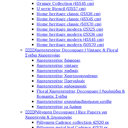
Grunge Collection (45X45 cm)
U serie Stencil (13X57 cm)
Home heritage classic (25X36 cm)
Home heritage classic (45X45 cm)
Home heritage classic (50X70 cm)
Home heritage modern (25X25 cm)
Home heritage modern (25X36 cm)
Home heritage modern (45X45 cm)
Home heritage modern (50X70 cm)




Χαρτοπετσέτες Decoupage | Vintage & Floral
Σχέδια Χειροτεχνίας
Χαρτοπετσέτες διάφορες
Χαρτοπετσέτες vintage
Χαρτοπετσέτες παιδικές
Χαρτοπετσέτες Χριστουγεννιάτικες
Χαρτοπετσέτες Πασχαλινές
Χαρτοπετσέτες καλοκαιρινές
Floral Χαρτοπετσέτες Decoupage | Λουλούδια &
Romantic Σχέδια
Χαρτοπετσέτες επαναλαμβανόμενα μοτίβα
Χαρτοπετσέτες με ζωάκια




Ριζόχαρτα Decoupage | Rice Papers για
Χειροτεχνία & Δημιουργίες
Ριζόχαρτα Cadence collection 42X30 εκ
Ριζόχαρτα metal leaf Cadence 42X31 εκ