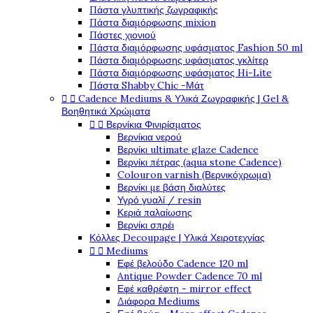
Πάστα γλυπτικής ζωγραφικής
Πάστα διαμόρφωσης mixion
Πάστες χιονιού
Πάστα διαμόρφωσης υφάσματος Fashion 50 ml
Πάστα διαμόρφωσης υφάσματος γκλίτερ
Πάστα διαμόρφωσης υφάσματος Hi-Lite
Πάστα Shabby Chic -Μάτ


Cadence Mediums & Υλικά Ζωγραφικής | Gel &
Βοηθητικά Χρώματα


Βερνίκια Φινιρίσματος
Βερνίκια νερού
Βερνίκι ultimate glaze Cadence
Βερνίκι πέτρας (aqua stone Cadence)
Colouron varnish (Βερνικόχρωμα)
Βερνίκι με βάση διαλύτες
Υγρό γυαλί / resin
Κεριά παλαίωσης
Βερνίκι σπρέι
Κόλλες Decoupage | Υλικά Χειροτεχνίας


Mediums
Εφέ βελούδο Cadence 120 ml
Antique Powder Cadence 70 ml
Εφέ καθρέφτη - mirror effect
Διάφορα Mediums