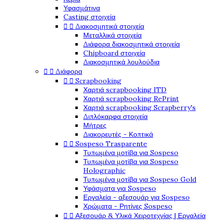
Υφασμάτινα
Casting στοιχεία


Διακοσμητικά στοιχεία
Μεταλλικά στοιχεία
Διάφορα διακοσμητικά στοιχεία
Chipboard στοιχεία
Διακοσμητικά λουλούδια


Διάφορα


Scrapbooking
Χαρτιά scrapbooking ITD
Χαρτιά scrapbooking RePrint
Χαρτιά scrapbooking Scrapberry's
Διπλόκαρφα στοιχεία
Μήτρες
Διακορευτές - Κοπτικά


Sospeso Trasparente
Τυπωμένα μοτίβα για Sospeso
Τυπωμένα μοτίβα για Sospeso
Holographic
Τυπωμένα μοτίβα για Sospeso Gold
Υφάσματα για Sospeso
Εργαλεία - αξεσουάρ για Sospeso
Χρώματα - Ρητίνες Sospeso


Αξεσουάρ & Υλικά Χειροτεχνίας | Εργαλεία