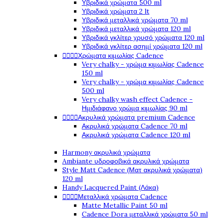
Υβριδικά χρώματα 500 ml
Υβριδικά χρώματα 2 lt
Υβριδικά μεταλλικά χρώματα 70 ml
Υβριδικά μεταλλικά χρώματα 120 ml
Υβριδικά γκλίτερ χρυσό χρώματα 120 ml
Υβριδικά γκλίτερ ασημί χρώματα 120 ml




Χρώματα κιμωλίας Cadence
Very chalky - χρώμα κιμωλίας Cadence
150 ml
Very chalky - χρώμα κιμωλίας Cadence
500 ml
Very chalky wash effect Cadence -
Ημιδιάφανο χρώμα κιμωλίας 90 ml




Ακρυλικά χρώματα premium Cadence
Ακρυλικά χρώματα Cadence 70 ml
Ακρυλικά χρώματα Cadence 120 ml
Harmony ακρυλικά χρώματα
Ambiante υδροφοβικά ακρυλικά χρώματα
Style Matt Cadence (Ματ ακρυλικά χρώματα)
120 ml
Handy Lacquered Paint (Λάκα)




Μεταλλικά χρώματα Cadence
Matte Metallic Paint 50 ml
Cadence Dora μεταλλικά χρώματα 50 ml