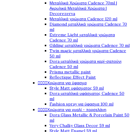
Μεταλλικά Χρώματα Cadence 70ml |
Ακρυλικά Μεταλλικά Χρώματα |
Decorezerva
Μεταλλικά χρώματα Cadence 120 ml
Diamond μεταλλικά χρώματα Cadence 70
ml
Extreme Light μεταλλικά χρώματα
Cadence 70 ml
Gilding μεταλλικά χρώματα Cadence 70 ml
Twin magic μεταλλικά χρώματα Cadence
50 ml
Dora μεταλλικά χρώματα κερί-σαπούνι
Cadence 50 ml
Prisma metallic paint
Reflectique Effect Paint




Χρώματα για ύφασμα
Style Matt υφάσματος 59 ml
Dora μεταλλικά υφάσματος Cadence 50
ml
Fashion spray για ύφασμα 100 ml




Χρώματα για γυαλί - πορσελάνη
Dora Glass Metallic & Porcelain Paint 50
ml
Very Chalky Glass Decor 59 ml
Style Matt Enamel 59 ml