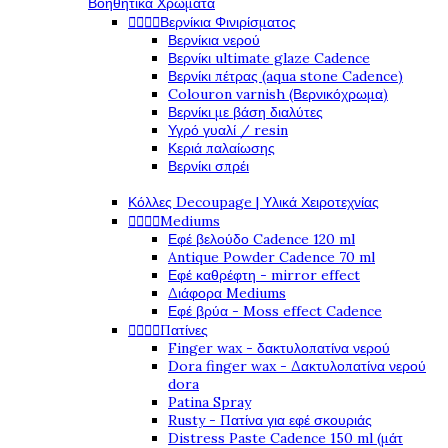
Βοηθητικά Χρώματα




Βερνίκια Φινιρίσματος
Βερνίκια νερού
Βερνίκι ultimate glaze Cadence
Βερνίκι πέτρας (aqua stone Cadence)
Colouron varnish (Βερνικόχρωμα)
Βερνίκι με βάση διαλύτες
Υγρό γυαλί / resin
Κεριά παλαίωσης
Βερνίκι σπρέι
Κόλλες Decoupage | Υλικά Χειροτεχνίας




Mediums
Εφέ βελούδο Cadence 120 ml
Antique Powder Cadence 70 ml
Εφέ καθρέφτη - mirror effect
Διάφορα Mediums
Εφέ βρύα - Moss effect Cadence




Πατίνες
Finger wax - δακτυλοπατίνα νερού
Dora finger wax - Δακτυλοπατίνα νερού
dora
Patina Spray
Rusty - Πατίνα για εφέ σκουριάς
Distress Paste Cadence 150 ml (μάτ