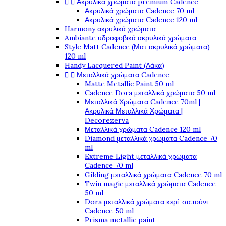


Ακρυλικά χρώματα premium Cadence
Ακρυλικά χρώματα Cadence 70 ml
Ακρυλικά χρώματα Cadence 120 ml
Harmony ακρυλικά χρώματα
Ambiante υδροφοβικά ακρυλικά χρώματα
Style Matt Cadence (Ματ ακρυλικά χρώματα)
120 ml
Handy Lacquered Paint (Λάκα)


Μεταλλικά χρώματα Cadence
Matte Metallic Paint 50 ml
Cadence Dora μεταλλικά χρώματα 50 ml
Μεταλλικά Χρώματα Cadence 70ml |
Ακρυλικά Μεταλλικά Χρώματα |
Decorezerva
Μεταλλικά χρώματα Cadence 120 ml
Diamond μεταλλικά χρώματα Cadence 70
ml
Extreme Light μεταλλικά χρώματα
Cadence 70 ml
Gilding μεταλλικά χρώματα Cadence 70 ml
Twin magic μεταλλικά χρώματα Cadence
50 ml
Dora μεταλλικά χρώματα κερί-σαπούνι
Cadence 50 ml
Prisma metallic paint