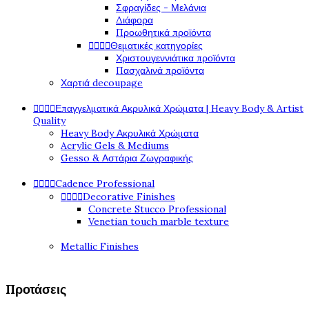
Σφραγίδες - Μελάνια
Διάφορα
Προωθητικά προϊόντα




Θεματικές κατηγορίες
Χριστουγεννιάτικα προϊόντα
Πασχαλινά προϊόντα
Χαρτιά decoupage




Επαγγελματικά Ακρυλικά Χρώματα | Heavy Body & Artist
Quality
Heavy Body Ακρυλικά Χρώματα
Acrylic Gels & Mediums
Gesso & Αστάρια Ζωγραφικής




Cadence Professional




Decorative Finishes
Concrete Stucco Professional
Venetian touch marble texture
Metallic Finishes
Προτάσεις