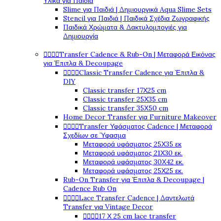
Υλικά για Παιδιά
Slime για Παιδιά | Δημιουργικά Aqua Slime Sets
Stencil για Παιδιά | Παιδικά Σχέδια Ζωγραφικής
Παιδικά Χρώματα & Δακτυλομπογιές για
Δημιουργία




Transfer Cadence & Rub-On | Μεταφορά Εικόνας
για Έπιπλα & Decoupage




Classic Transfer Cadence για Έπιπλα &
DIY
Classic transfer 17Χ25 cm
Classic transfer 25Χ35 cm
Classic transfer 35Χ50 cm
Home Decor Transfer για Furniture Makeover




Transfer Υφάσματος Cadence | Μεταφορά
Σχεδίων σε Ύφασμα
Μεταφορά υφάσματος 25Χ35 εκ
Μεταφορά υφάσματος 21Χ30 εκ.
Μεταφορά υφάσματος 30Χ42 εκ.
Μεταφορά υφάσματος 25Χ25 εκ.
Rub-On Transfer για Έπιπλα & Decoupage |
Cadence Rub On




Lace Transfer Cadence | Δαντελωτά
Transfer για Vintage Decor




17 Χ 25 cm lace transfer