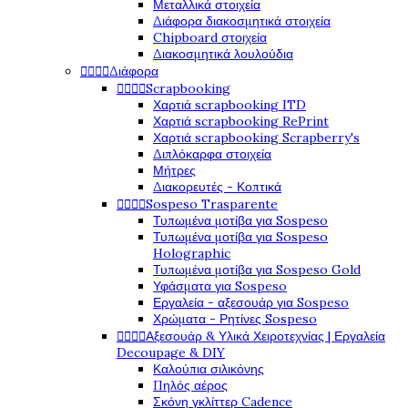
Μεταλλικά στοιχεία
Διάφορα διακοσμητικά στοιχεία
Chipboard στοιχεία
Διακοσμητικά λουλούδια




Διάφορα




Scrapbooking
Χαρτιά scrapbooking ITD
Χαρτιά scrapbooking RePrint
Χαρτιά scrapbooking Scrapberry's
Διπλόκαρφα στοιχεία
Μήτρες
Διακορευτές - Κοπτικά




Sospeso Trasparente
Τυπωμένα μοτίβα για Sospeso
Τυπωμένα μοτίβα για Sospeso
Holographic
Τυπωμένα μοτίβα για Sospeso Gold
Υφάσματα για Sospeso
Εργαλεία - αξεσουάρ για Sospeso
Χρώματα - Ρητίνες Sospeso




Αξεσουάρ & Υλικά Χειροτεχνίας | Εργαλεία
Decoupage & DIY
Καλούπια σιλικόνης
Πηλός αέρος
Σκόνη γκλίττερ Cadence