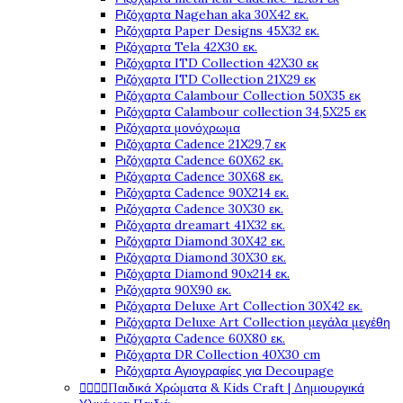
Ριζόχαρτα Nagehan aka 30X42 εκ.
Ριζόχαρτα Paper Designs 45X32 εκ.
Ριζόχαρτα Tela 42Χ30 εκ.
Ριζόχαρτα ITD Collection 42X30 εκ
Ριζόχαρτα ITD Collection 21X29 εκ
Ριζόχαρτα Calambour Collection 50X35 εκ
Ριζόχαρτα Calambour collection 34,5X25 εκ
Ριζόχαρτα μονόχρωμα
Ριζόχαρτα Cadence 21Χ29,7 εκ
Ριζόχαρτα Cadence 60X62 εκ.
Ριζόχαρτα Cadence 30X68 εκ.
Ριζόχαρτα Cadence 90X214 εκ.
Ριζόχαρτα Cadence 30X30 εκ.
Ριζόχαρτα dreamart 41X32 εκ.
Ριζόχαρτα Diamond 30X42 εκ.
Ριζόχαρτα Diamond 30X30 εκ.
Ριζόχαρτα Diamond 90x214 εκ.
Ριζόχαρτα 90X90 εκ.
Ριζόχαρτα Deluxe Art Collection 30X42 εκ.
Ριζόχαρτα Deluxe Art Collection μεγάλα μεγέθη
Ριζόχαρτα Cadence 60X80 εκ.
Ριζόχαρτα DR Collection 40X30 cm
Ριζόχαρτα Αγιογραφίες για Decoupage




Παιδικά Χρώματα & Kids Craft | Δημιουργικά