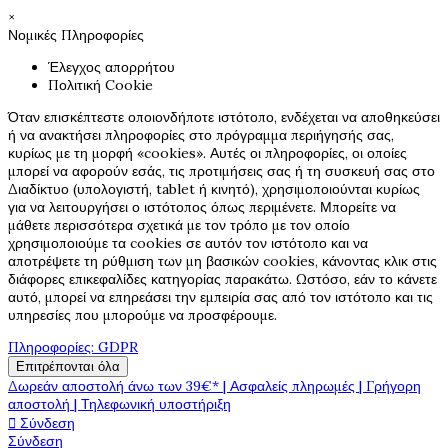
×
Νομικές Πληροφορίες
Έλεγχος απορρήτου
Πολιτική Cookie
Όταν επισκέπτεστε οποιονδήποτε ιστότοπο, ενδέχεται να αποθηκεύσει
ή να ανακτήσει πληροφορίες στο πρόγραμμα περιήγησής σας,
κυρίως με τη μορφή «cookies». Αυτές οι πληροφορίες, οι οποίες
μπορεί να αφορούν εσάς, τις προτιμήσεις σας ή τη συσκευή σας στο
Διαδίκτυο (υπολογιστή, tablet ή κινητό), χρησιμοποιούνται κυρίως
για να λειτουργήσει ο ιστότοπος όπως περιμένετε. Μπορείτε να
μάθετε περισσότερα σχετικά με τον τρόπο με τον οποίο
χρησιμοποιούμε τα cookies σε αυτόν τον ιστότοπο και να
αποτρέψετε τη ρύθμιση των μη βασικών cookies, κάνοντας κλικ στις
διάφορες επικεφαλίδες κατηγορίας παρακάτω. Ωστόσο, εάν το κάνετε
αυτό, μπορεί να επηρεάσει την εμπειρία σας από τον ιστότοπο και τις
υπηρεσίες που μπορούμε να προσφέρουμε.
Πληροφορίες: GDPR
Επιτρέπονται όλα
Δωρεάν αποστολή άνω των 39€* | Ασφαλείς πληρωμές | Γρήγορη
αποστολή | Τηλεφωνική υποστήριξη

Σύνδεση
Σύνδεση