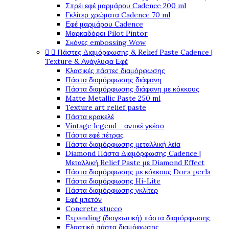
Σπρέι εφέ μαρμάρου Cadence 200 ml
Γκλίτερ χρώματα Cadence 70 ml
Εφέ μαρμάρου Cadence
Μαρκαδόροι Pilot Pintor
Σκόνες embossing Wow


Πάστες Διαμόρφωσης & Relief Paste Cadence |
Texture & Ανάγλυφα Εφέ
Κλασικές πάστες διαμόρφωσης
Πάστα διαμόρφωσης διάφανη
Πάστα διαμόρφωσης διάφανη με κόκκους
Matte Metallic Paste 250 ml
Texture art relief paste
Πάστα κρακελέ
Vintage legend - αντικέ γκέσο
Πάστα εφέ πέτρας
Πάστα διαμόρφωσης μεταλλική λεία
Diamond Πάστα Διαμόρφωσης Cadence |
Μεταλλική Relief Paste με Diamond Effect
Πάστα διαμόρφωσης με κόκκους Dora perla
Πάστα διαμόρφωσης Hi-Lite
Πάστα διαμόρφωσης γκλίτερ
Εφέ μπετόν
Concrete stucco
Expanding (διογκωτική) πάστα διαμόρφωσης
Ελαστική πάστα διαμόφωσης