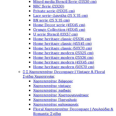
Mixed media Stencil Serie (21X30 cm)
NBC Serie (21X30)
Private serie (25X35 cm)
Lace serie-Δαντέλα (25 X 35 cm)
BN serie (25 X 35 cm)
Home Decor serie (45X45 cm)
Grunge Collection (45X45 cm)
U serie Stencil (13X57 cm)
Home heritage classic (25X36 cm)
Home heritage classic (45X45 cm)
Home heritage classic (50X70 cm)
Home heritage modern (25X25 cm)
Home heritage modern (25X36 cm)
Home heritage modern (45X45 cm)
Home heritage modern (50X70 cm)


Χαρτοπετσέτες Decoupage | Vintage & Floral
Σχέδια Χειροτεχνίας
Χαρτοπετσέτες διάφορες
Χαρτοπετσέτες vintage
Χαρτοπετσέτες παιδικές
Χαρτοπετσέτες Χριστουγεννιάτικες
Χαρτοπετσέτες Πασχαλινές
Χαρτοπετσέτες καλοκαιρινές
Floral Χαρτοπετσέτες Decoupage | Λουλούδια &
Romantic Σχέδια