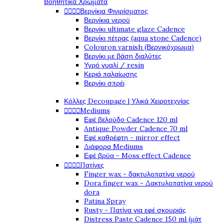
Βοηθητικά Χρώματα




Βερνίκια Φινιρίσματος
Βερνίκια νερού
Βερνίκι ultimate glaze Cadence
Βερνίκι πέτρας (aqua stone Cadence)
Colouron varnish (Βερνικόχρωμα)
Βερνίκι με βάση διαλύτες
Υγρό γυαλί / resin
Κεριά παλαίωσης
Βερνίκι σπρέι
Κόλλες Decoupage | Υλικά Χειροτεχνίας




Mediums
Εφέ βελούδο Cadence 120 ml
Antique Powder Cadence 70 ml
Εφέ καθρέφτη - mirror effect
Διάφορα Mediums
Εφέ βρύα - Moss effect Cadence




Πατίνες
Finger wax - δακτυλοπατίνα νερού
Dora finger wax - Δακτυλοπατίνα νερού
dora
Patina Spray
Rusty - Πατίνα για εφέ σκουριάς
Distress Paste Cadence 150 ml (μάτ