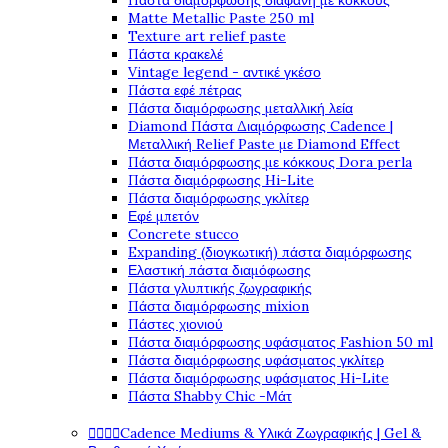
Πάστα διαμόρφωσης διάφανη με κόκκους
Matte Metallic Paste 250 ml
Texture art relief paste
Πάστα κρακελέ
Vintage legend - αντικέ γκέσο
Πάστα εφέ πέτρας
Πάστα διαμόρφωσης μεταλλική λεία
Diamond Πάστα Διαμόρφωσης Cadence |
Μεταλλική Relief Paste με Diamond Effect
Πάστα διαμόρφωσης με κόκκους Dora perla
Πάστα διαμόρφωσης Hi-Lite
Πάστα διαμόρφωσης γκλίτερ
Εφέ μπετόν
Concrete stucco
Expanding (διογκωτική) πάστα διαμόρφωσης
Ελαστική πάστα διαμόφωσης
Πάστα γλυπτικής ζωγραφικής
Πάστα διαμόρφωσης mixion
Πάστες χιονιού
Πάστα διαμόρφωσης υφάσματος Fashion 50 ml
Πάστα διαμόρφωσης υφάσματος γκλίτερ
Πάστα διαμόρφωσης υφάσματος Hi-Lite
Πάστα Shabby Chic -Μάτ




Cadence Mediums & Υλικά Ζωγραφικής | Gel &