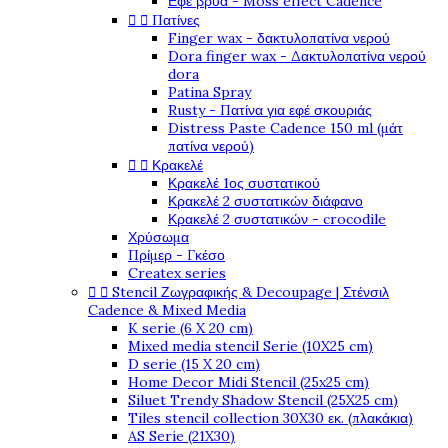
Εφέ βρύα - Moss effect Cadence


Πατίνες
Finger wax - δακτυλοπατίνα νερού
Dora finger wax - Δακτυλοπατίνα νερού
dora
Patina Spray
Rusty - Πατίνα για εφέ σκουριάς
Distress Paste Cadence 150 ml (μάτ
πατίνα νερού)


Κρακελέ
Κρακελέ 1ος συστατικού
Κρακελέ 2 συστατικών διάφανο
Κρακελέ 2 συστατικών - crocodile
Χρύσωμα
Πρίμερ - Γκέσο
Createx series


Stencil Ζωγραφικής & Decoupage | Στένσιλ
Cadence & Mixed Media
K serie (6 X 20 cm)
Mixed media stencil Serie (10X25 cm)
D serie (15 X 20 cm)
Home Decor Midi Stencil (25x25 cm)
Siluet Trendy Shadow Stencil (25X25 cm)
Tiles stencil collection 30X30 εκ. (πλακάκια)
AS Serie (21X30)