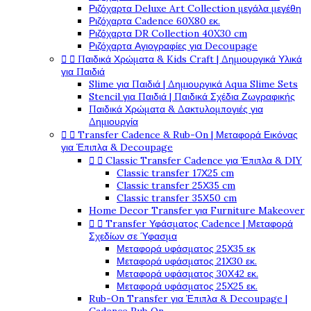
Ριζόχαρτα Deluxe Art Collection μεγάλα μεγέθη
Ριζόχαρτα Cadence 60X80 εκ.
Ριζόχαρτα DR Collection 40X30 cm
Ριζόχαρτα Αγιογραφίες για Decoupage


Παιδικά Χρώματα & Kids Craft | Δημιουργικά Υλικά
για Παιδιά
Slime για Παιδιά | Δημιουργικά Aqua Slime Sets
Stencil για Παιδιά | Παιδικά Σχέδια Ζωγραφικής
Παιδικά Χρώματα & Δακτυλομπογιές για
Δημιουργία


Transfer Cadence & Rub-On | Μεταφορά Εικόνας
για Έπιπλα & Decoupage


Classic Transfer Cadence για Έπιπλα & DIY
Classic transfer 17Χ25 cm
Classic transfer 25Χ35 cm
Classic transfer 35Χ50 cm
Home Decor Transfer για Furniture Makeover


Transfer Υφάσματος Cadence | Μεταφορά
Σχεδίων σε Ύφασμα
Μεταφορά υφάσματος 25Χ35 εκ
Μεταφορά υφάσματος 21Χ30 εκ.
Μεταφορά υφάσματος 30Χ42 εκ.
Μεταφορά υφάσματος 25Χ25 εκ.
Rub-On Transfer για Έπιπλα & Decoupage |