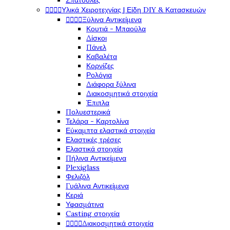
Σπάτουλες




Υλικά Χειροτεχνίας | Είδη DIY & Κατασκευών




Ξύλινα Αντικείμενα
Κουτιά - Μπαούλα
Δίσκοι
Πάνελ
Καβαλέτα
Κορνίζες
Ρολόγια
Διάφορα ξύλινα
Διακοσμητικά στοιχεία
Έπιπλα
Πολυεστερικά
Τελάρα - Καρτολίνα
Εύκαμπτα ελαστικά στοιχεία
Ελαστικές τρέσες
Ελαστικά στοιχεία
Πήλινα Αντικείμενα
Plexiglass
Φελιζόλ
Γυάλινα Αντικείμενα
Κεριά
Υφασμάτινα
Casting στοιχεία




Διακοσμητικά στοιχεία