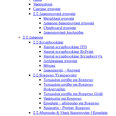
Υφασμάτινα
Casting στοιχεία


Διακοσμητικά στοιχεία
Μεταλλικά στοιχεία
Διάφορα διακοσμητικά στοιχεία
Chipboard στοιχεία
Διακοσμητικά λουλούδια


Διάφορα


Scrapbooking
Χαρτιά scrapbooking ITD
Χαρτιά scrapbooking RePrint
Χαρτιά scrapbooking Scrapberry's
Διπλόκαρφα στοιχεία
Μήτρες
Διακορευτές - Κοπτικά


Sospeso Trasparente
Τυπωμένα μοτίβα για Sospeso
Τυπωμένα μοτίβα για Sospeso
Holographic
Τυπωμένα μοτίβα για Sospeso Gold
Υφάσματα για Sospeso
Εργαλεία - αξεσουάρ για Sospeso
Χρώματα - Ρητίνες Sospeso


Αξεσουάρ & Υλικά Χειροτεχνίας | Εργαλεία