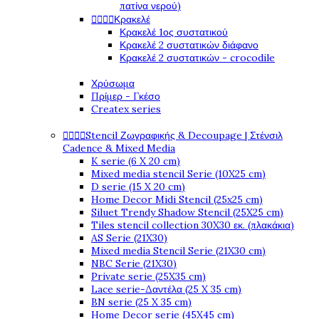
πατίνα νερού)




Κρακελέ
Κρακελέ 1ος συστατικού
Κρακελέ 2 συστατικών διάφανο
Κρακελέ 2 συστατικών - crocodile
Χρύσωμα
Πρίμερ - Γκέσο
Createx series




Stencil Ζωγραφικής & Decoupage | Στένσιλ
Cadence & Mixed Media
K serie (6 X 20 cm)
Mixed media stencil Serie (10X25 cm)
D serie (15 X 20 cm)
Home Decor Midi Stencil (25x25 cm)
Siluet Trendy Shadow Stencil (25X25 cm)
Tiles stencil collection 30X30 εκ. (πλακάκια)
AS Serie (21X30)
Mixed media Stencil Serie (21X30 cm)
NBC Serie (21X30)
Private serie (25X35 cm)
Lace serie-Δαντέλα (25 X 35 cm)
BN serie (25 X 35 cm)
Home Decor serie (45X45 cm)