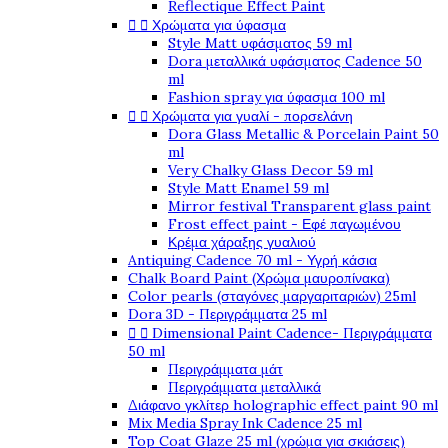
Reflectique Effect Paint


Χρώματα για ύφασμα
Style Matt υφάσματος 59 ml
Dora μεταλλικά υφάσματος Cadence 50
ml
Fashion spray για ύφασμα 100 ml


Χρώματα για γυαλί - πορσελάνη
Dora Glass Metallic & Porcelain Paint 50
ml
Very Chalky Glass Decor 59 ml
Style Matt Enamel 59 ml
Mirror festival Transparent glass paint
Frost effect paint - Εφέ παγωμένου
Κρέμα χάραξης γυαλιού
Antiquing Cadence 70 ml - Υγρή κάσια
Chalk Board Paint (Χρώμα μαυροπίνακα)
Color pearls (σταγόνες μαργαριταριών) 25ml
Dora 3D - Περιγράμματα 25 ml


Dimensional Paint Cadence- Περιγράμματα
50 ml
Περιγράμματα μάτ
Περιγράμματα μεταλλικά
Διάφανο γκλίτερ holographic effect paint 90 ml
Mix Media Spray Ink Cadence 25 ml
Top Coat Glaze 25 ml (χρώμα για σκιάσεις)