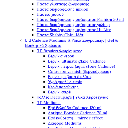
Πάστα γλυπτικής ζωγραφικής
Πάστα διαμόρφωσης mixion
Πάστες χιονιού
Πάστα διαμόρφωσης υφάσματος Fashion 50 ml
Πάστα διαμόρφωσης υφάσματος γκλίτερ
Πάστα διαμόρφωσης υφάσματος Hi-Lite
Πάστα Shabby Chic -Μάτ


Cadence Mediums & Υλικά Ζωγραφικής | Gel &
Βοηθητικά Χρώματα


Βερνίκια Φινιρίσματος
Βερνίκια νερού
Βερνίκι ultimate glaze Cadence
Βερνίκι πέτρας (aqua stone Cadence)
Colouron varnish (Βερνικόχρωμα)
Βερνίκι με βάση διαλύτες
Υγρό γυαλί / resin
Κεριά παλαίωσης
Βερνίκι σπρέι
Κόλλες Decoupage | Υλικά Χειροτεχνίας


Mediums
Εφέ βελούδο Cadence 120 ml
Antique Powder Cadence 70 ml
Εφέ καθρέφτη - mirror effect
Διάφορα Mediums