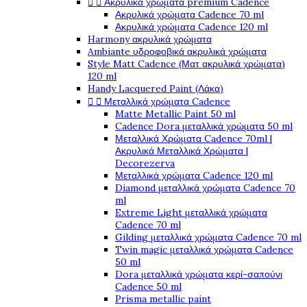


Ακρυλικά χρώματα premium Cadence
Ακρυλικά χρώματα Cadence 70 ml
Ακρυλικά χρώματα Cadence 120 ml
Harmony ακρυλικά χρώματα
Ambiante υδροφοβικά ακρυλικά χρώματα
Style Matt Cadence (Ματ ακρυλικά χρώματα)
120 ml
Handy Lacquered Paint (Λάκα)


Μεταλλικά χρώματα Cadence
Matte Metallic Paint 50 ml
Cadence Dora μεταλλικά χρώματα 50 ml
Μεταλλικά Χρώματα Cadence 70ml |
Ακρυλικά Μεταλλικά Χρώματα |
Decorezerva
Μεταλλικά χρώματα Cadence 120 ml
Diamond μεταλλικά χρώματα Cadence 70
ml
Extreme Light μεταλλικά χρώματα
Cadence 70 ml
Gilding μεταλλικά χρώματα Cadence 70 ml
Twin magic μεταλλικά χρώματα Cadence
50 ml
Dora μεταλλικά χρώματα κερί-σαπούνι
Cadence 50 ml
Prisma metallic paint