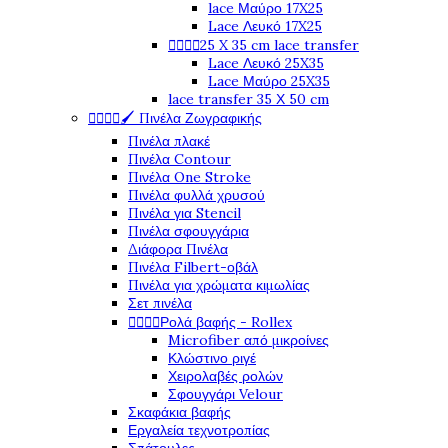
lace Μαύρο 17X25
Lace Λευκό 17X25




25 X 35 cm lace transfer
Lace Λευκό 25X35
Lace Μαύρο 25X35
lace transfer 35 Χ 50 cm




🖌️ Πινέλα Ζωγραφικής
Πινέλα πλακέ
Πινέλα Contour
Πινέλα One Stroke
Πινέλα φυλλά χρυσού
Πινέλα για Stencil
Πινέλα σφουγγάρια
Διάφορα Πινέλα
Πινέλα Filbert-οβάλ
Πινέλα για χρώματα κιμωλίας
Σετ πινέλα




Ρολά βαφής - Rollex
Microfiber από μικροίνες
Κλώστινο ριγέ
Χειρολαβές ρολών
Σφουγγάρι Velour
Σκαφάκια βαφής
Εργαλεία τεχνοτροπίας