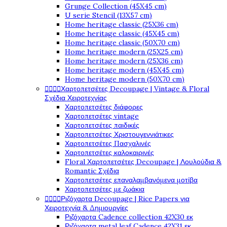
Grunge Collection (45X45 cm)
U serie Stencil (13X57 cm)
Home heritage classic (25X36 cm)
Home heritage classic (45X45 cm)
Home heritage classic (50X70 cm)
Home heritage modern (25X25 cm)
Home heritage modern (25X36 cm)
Home heritage modern (45X45 cm)
Home heritage modern (50X70 cm)




Χαρτοπετσέτες Decoupage | Vintage & Floral
Σχέδια Χειροτεχνίας
Χαρτοπετσέτες διάφορες
Χαρτοπετσέτες vintage
Χαρτοπετσέτες παιδικές
Χαρτοπετσέτες Χριστουγεννιάτικες
Χαρτοπετσέτες Πασχαλινές
Χαρτοπετσέτες καλοκαιρινές
Floral Χαρτοπετσέτες Decoupage | Λουλούδια &
Romantic Σχέδια
Χαρτοπετσέτες επαναλαμβανόμενα μοτίβα
Χαρτοπετσέτες με ζωάκια




Ριζόχαρτα Decoupage | Rice Papers για
Χειροτεχνία & Δημιουργίες
Ριζόχαρτα Cadence collection 42X30 εκ
Ριζόχαρτα metal leaf Cadence 42X31 εκ