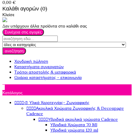
0,00 €
Καλάθι αγορών (0)
Κλείσε
Δεν υπάρχουν άλλα προϊόντα στο καλάθι σας
Συνέχεια στις αγορές
αναζήτηση
Χονδρική πώληση
Καταστήματα συνεργατών
Τρόποι αποστολής & μεταφορικά
Ωράριο καταστήματος - επικοινωνία

Κατάλογος




🎨 Υλικά Χεροτεχνίας- Ζωγραφικής




Ακρυλικά Χρώματα Ζωγραφικής & Decoupage
Cadence




Υβριδικά ακρυλικά χρώματα Cadence
Υβριδικά Χρώματα 70 Ml
Υβριδικά χρώματα 120 ml