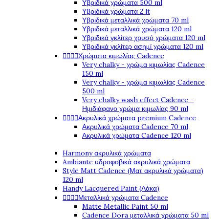
Υβριδικά χρώματα 500 ml
Υβριδικά χρώματα 2 lt
Υβριδικά μεταλλικά χρώματα 70 ml
Υβριδικά μεταλλικά χρώματα 120 ml
Υβριδικά γκλίτερ χρυσό χρώματα 120 ml
Υβριδικά γκλίτερ ασημί χρώματα 120 ml




Χρώματα κιμωλίας Cadence
Very chalky - χρώμα κιμωλίας Cadence
150 ml
Very chalky - χρώμα κιμωλίας Cadence
500 ml
Very chalky wash effect Cadence -
Ημιδιάφανο χρώμα κιμωλίας 90 ml




Ακρυλικά χρώματα premium Cadence
Ακρυλικά χρώματα Cadence 70 ml
Ακρυλικά χρώματα Cadence 120 ml
Harmony ακρυλικά χρώματα
Ambiante υδροφοβικά ακρυλικά χρώματα
Style Matt Cadence (Ματ ακρυλικά χρώματα)
120 ml
Handy Lacquered Paint (Λάκα)




Μεταλλικά χρώματα Cadence
Matte Metallic Paint 50 ml
Cadence Dora μεταλλικά χρώματα 50 ml