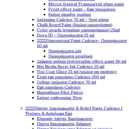
Mirror festival Transparent glass paint
Frost effect paint - Εφέ παγωμένου
Κρέμα χάραξης γυαλιού
Antiquing Cadence 70 ml - Υγρή κάσια
Chalk Board Paint (Χρώμα μαυροπίνακα)
Color pearls (σταγόνες μαργαριταριών) 25ml
Dora 3D - Περιγράμματα 25 ml




Dimensional Paint Cadence- Περιγράμματα
50 ml
Περιγράμματα μάτ
Περιγράμματα μεταλλικά
Διάφανο γκλίτερ holographic effect paint 90 ml
Mix Media Spray Ink Cadence 25 ml
Top Coat Glaze 25 ml (χρώμα για σκιάσεις)
Σπρέι εφέ μαρμάρου Cadence 200 ml
Γκλίτερ χρώματα Cadence 70 ml
Εφέ μαρμάρου Cadence
Μαρκαδόροι Pilot Pintor
Σκόνες embossing Wow




Πάστες Διαμόρφωσης & Relief Paste Cadence |
Texture & Ανάγλυφα Εφέ
Κλασικές πάστες διαμόρφωσης
Πάστα διαμόρφωσης διάφανη