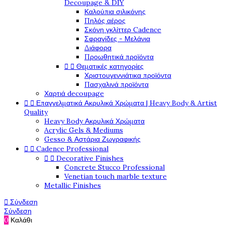
Decoupage & DIY
Καλούπια σιλικόνης
Πηλός αέρος
Σκόνη γκλίττερ Cadence
Σφραγίδες - Μελάνια
Διάφορα
Προωθητικά προϊόντα


Θεματικές κατηγορίες
Χριστουγεννιάτικα προϊόντα
Πασχαλινά προϊόντα
Χαρτιά decoupage


Επαγγελματικά Ακρυλικά Χρώματα | Heavy Body & Artist
Quality
Heavy Body Ακρυλικά Χρώματα
Acrylic Gels & Mediums
Gesso & Αστάρια Ζωγραφικής


Cadence Professional


Decorative Finishes
Concrete Stucco Professional
Venetian touch marble texture
Metallic Finishes

Σύνδεση
Σύνδεση
0
Καλάθι