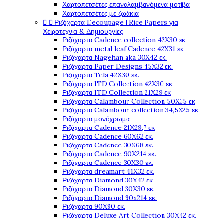
Χαρτοπετσέτες επαναλαμβανόμενα μοτίβα
Χαρτοπετσέτες με ζωάκια


Ριζόχαρτα Decoupage | Rice Papers για
Χειροτεχνία & Δημιουργίες
Ριζόχαρτα Cadence collection 42X30 εκ
Ριζόχαρτα metal leaf Cadence 42X31 εκ
Ριζόχαρτα Nagehan aka 30X42 εκ.
Ριζόχαρτα Paper Designs 45X32 εκ.
Ριζόχαρτα Tela 42Χ30 εκ.
Ριζόχαρτα ITD Collection 42X30 εκ
Ριζόχαρτα ITD Collection 21X29 εκ
Ριζόχαρτα Calambour Collection 50X35 εκ
Ριζόχαρτα Calambour collection 34,5X25 εκ
Ριζόχαρτα μονόχρωμα
Ριζόχαρτα Cadence 21Χ29,7 εκ
Ριζόχαρτα Cadence 60X62 εκ.
Ριζόχαρτα Cadence 30X68 εκ.
Ριζόχαρτα Cadence 90X214 εκ.
Ριζόχαρτα Cadence 30X30 εκ.
Ριζόχαρτα dreamart 41X32 εκ.
Ριζόχαρτα Diamond 30X42 εκ.
Ριζόχαρτα Diamond 30X30 εκ.
Ριζόχαρτα Diamond 90x214 εκ.
Ριζόχαρτα 90X90 εκ.
Ριζόχαρτα Deluxe Art Collection 30X42 εκ.