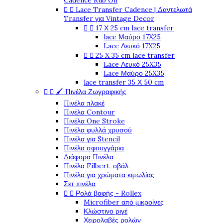
Cadence Rub On


Lace Transfer Cadence | Δαντελωτά
Transfer για Vintage Decor


17 Χ 25 cm lace transfer
lace Μαύρο 17X25
Lace Λευκό 17X25


25 X 35 cm lace transfer
Lace Λευκό 25X35
Lace Μαύρο 25X35
lace transfer 35 Χ 50 cm


🖌️ Πινέλα Ζωγραφικής
Πινέλα πλακέ
Πινέλα Contour
Πινέλα One Stroke
Πινέλα φυλλά χρυσού
Πινέλα για Stencil
Πινέλα σφουγγάρια
Διάφορα Πινέλα
Πινέλα Filbert-οβάλ
Πινέλα για χρώματα κιμωλίας
Σετ πινέλα


Ρολά βαφής - Rollex
Microfiber από μικροίνες
Κλώστινο ριγέ
Χειρολαβές ρολών