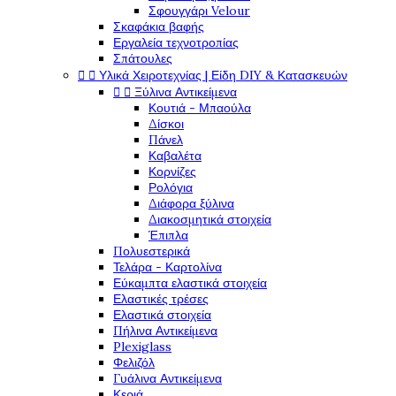
Σφουγγάρι Velour
Σκαφάκια βαφής
Εργαλεία τεχνοτροπίας
Σπάτουλες


Υλικά Χειροτεχνίας | Είδη DIY & Κατασκευών


Ξύλινα Αντικείμενα
Κουτιά - Μπαούλα
Δίσκοι
Πάνελ
Καβαλέτα
Κορνίζες
Ρολόγια
Διάφορα ξύλινα
Διακοσμητικά στοιχεία
Έπιπλα
Πολυεστερικά
Τελάρα - Καρτολίνα
Εύκαμπτα ελαστικά στοιχεία
Ελαστικές τρέσες
Ελαστικά στοιχεία
Πήλινα Αντικείμενα
Plexiglass
Φελιζόλ
Γυάλινα Αντικείμενα
Κεριά