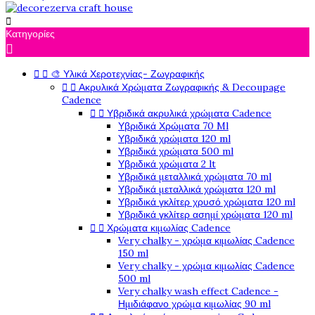

Κατηγορίες



🎨 Υλικά Χεροτεχνίας- Ζωγραφικής


Ακρυλικά Χρώματα Ζωγραφικής & Decoupage
Cadence


Υβριδικά ακρυλικά χρώματα Cadence
Υβριδικά Χρώματα 70 Ml
Υβριδικά χρώματα 120 ml
Υβριδικά χρώματα 500 ml
Υβριδικά χρώματα 2 lt
Υβριδικά μεταλλικά χρώματα 70 ml
Υβριδικά μεταλλικά χρώματα 120 ml
Υβριδικά γκλίτερ χρυσό χρώματα 120 ml
Υβριδικά γκλίτερ ασημί χρώματα 120 ml


Χρώματα κιμωλίας Cadence
Very chalky - χρώμα κιμωλίας Cadence
150 ml
Very chalky - χρώμα κιμωλίας Cadence
500 ml
Very chalky wash effect Cadence -
Ημιδιάφανο χρώμα κιμωλίας 90 ml