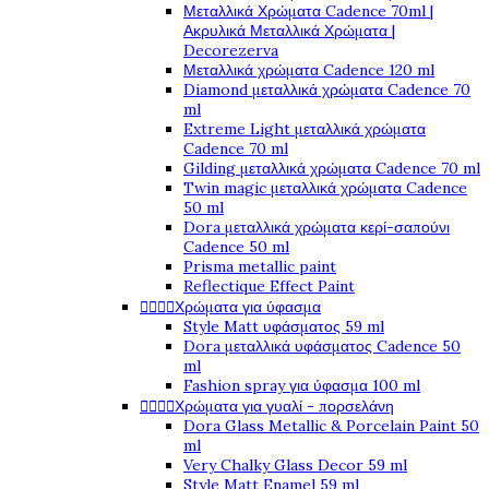
Μεταλλικά Χρώματα Cadence 70ml |
Ακρυλικά Μεταλλικά Χρώματα |
Decorezerva
Μεταλλικά χρώματα Cadence 120 ml
Diamond μεταλλικά χρώματα Cadence 70
ml
Extreme Light μεταλλικά χρώματα
Cadence 70 ml
Gilding μεταλλικά χρώματα Cadence 70 ml
Twin magic μεταλλικά χρώματα Cadence
50 ml
Dora μεταλλικά χρώματα κερί-σαπούνι
Cadence 50 ml
Prisma metallic paint
Reflectique Effect Paint




Χρώματα για ύφασμα
Style Matt υφάσματος 59 ml
Dora μεταλλικά υφάσματος Cadence 50
ml
Fashion spray για ύφασμα 100 ml




Χρώματα για γυαλί - πορσελάνη
Dora Glass Metallic & Porcelain Paint 50
ml
Very Chalky Glass Decor 59 ml
Style Matt Enamel 59 ml