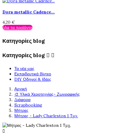
Dora metallic Cadence...
4,20 €
όλα τα προϊόντα
Κατηγορίες blog
Κατηγορίες blog


Τα νέα μας
Εκπαιδευτικά βίντεο
DIY Οδηγοί & Ιδέες
Αρχική
🎨 Υλικά Χεροτεχνίας- Ζωγραφικής
Διάφορα
Scrapbooking
Μήτρες
Μήτρες - Lady Charleston 1 Τμχ.
