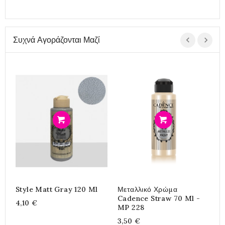
Συχνά Αγοράζονται Μαζί
Προσθήκη
Προσθήκη
Style Matt Gray 120 Ml
Μεταλλικό Χρώμα
Π
Cadence Straw 70 Ml -
D
4,10 €
MP 228
2
3,50 €