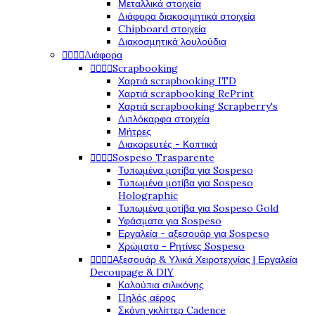
Μεταλλικά στοιχεία
Διάφορα διακοσμητικά στοιχεία
Chipboard στοιχεία
Διακοσμητικά λουλούδια




Διάφορα




Scrapbooking
Χαρτιά scrapbooking ITD
Χαρτιά scrapbooking RePrint
Χαρτιά scrapbooking Scrapberry's
Διπλόκαρφα στοιχεία
Μήτρες
Διακορευτές - Κοπτικά




Sospeso Trasparente
Τυπωμένα μοτίβα για Sospeso
Τυπωμένα μοτίβα για Sospeso
Holographic
Τυπωμένα μοτίβα για Sospeso Gold
Υφάσματα για Sospeso
Εργαλεία - αξεσουάρ για Sospeso
Χρώματα - Ρητίνες Sospeso




Αξεσουάρ & Υλικά Χειροτεχνίας | Εργαλεία
Decoupage & DIY
Καλούπια σιλικόνης
Πηλός αέρος
Σκόνη γκλίττερ Cadence