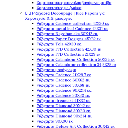
Χαρτοπετσέτες επαναλαμβανόμενα μοτίβα
Χαρτοπετσέτες με ζωάκια


Ριζόχαρτα Decoupage | Rice Papers για
Χειροτεχνία & Δημιουργίες
Ριζόχαρτα Cadence collection 42X30 εκ
Ριζόχαρτα metal leaf Cadence 42X31 εκ
Ριζόχαρτα Nagehan aka 30X42 εκ.
Ριζόχαρτα Paper Designs 45X32 εκ.
Ριζόχαρτα Tela 42Χ30 εκ.
Ριζόχαρτα ITD Collection 42X30 εκ
Ριζόχαρτα ITD Collection 21X29 εκ
Ριζόχαρτα Calambour Collection 50X35 εκ
Ριζόχαρτα Calambour collection 34,5X25 εκ
Ριζόχαρτα μονόχρωμα
Ριζόχαρτα Cadence 21Χ29,7 εκ
Ριζόχαρτα Cadence 60X62 εκ.
Ριζόχαρτα Cadence 30X68 εκ.
Ριζόχαρτα Cadence 90X214 εκ.
Ριζόχαρτα Cadence 30X30 εκ.
Ριζόχαρτα dreamart 41X32 εκ.
Ριζόχαρτα Diamond 30X42 εκ.
Ριζόχαρτα Diamond 30X30 εκ.
Ριζόχαρτα Diamond 90x214 εκ.
Ριζόχαρτα 90X90 εκ.
Ριζόχαρτα Deluxe Art Collection 30X42 εκ.