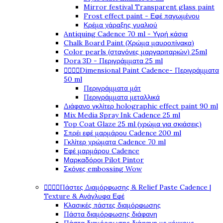
Mirror festival Transparent glass paint
Frost effect paint - Εφέ παγωμένου
Κρέμα χάραξης γυαλιού
Antiquing Cadence 70 ml - Υγρή κάσια
Chalk Board Paint (Χρώμα μαυροπίνακα)
Color pearls (σταγόνες μαργαριταριών) 25ml
Dora 3D - Περιγράμματα 25 ml




Dimensional Paint Cadence- Περιγράμματα
50 ml
Περιγράμματα μάτ
Περιγράμματα μεταλλικά
Διάφανο γκλίτερ holographic effect paint 90 ml
Mix Media Spray Ink Cadence 25 ml
Top Coat Glaze 25 ml (χρώμα για σκιάσεις)
Σπρέι εφέ μαρμάρου Cadence 200 ml
Γκλίτερ χρώματα Cadence 70 ml
Εφέ μαρμάρου Cadence
Μαρκαδόροι Pilot Pintor
Σκόνες embossing Wow




Πάστες Διαμόρφωσης & Relief Paste Cadence |
Texture & Ανάγλυφα Εφέ
Κλασικές πάστες διαμόρφωσης
Πάστα διαμόρφωσης διάφανη