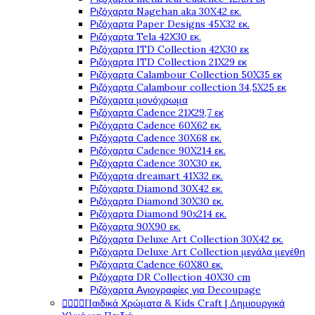
Ριζόχαρτα Nagehan aka 30X42 εκ.
Ριζόχαρτα Paper Designs 45X32 εκ.
Ριζόχαρτα Tela 42Χ30 εκ.
Ριζόχαρτα ITD Collection 42X30 εκ
Ριζόχαρτα ITD Collection 21X29 εκ
Ριζόχαρτα Calambour Collection 50X35 εκ
Ριζόχαρτα Calambour collection 34,5X25 εκ
Ριζόχαρτα μονόχρωμα
Ριζόχαρτα Cadence 21Χ29,7 εκ
Ριζόχαρτα Cadence 60X62 εκ.
Ριζόχαρτα Cadence 30X68 εκ.
Ριζόχαρτα Cadence 90X214 εκ.
Ριζόχαρτα Cadence 30X30 εκ.
Ριζόχαρτα dreamart 41X32 εκ.
Ριζόχαρτα Diamond 30X42 εκ.
Ριζόχαρτα Diamond 30X30 εκ.
Ριζόχαρτα Diamond 90x214 εκ.
Ριζόχαρτα 90X90 εκ.
Ριζόχαρτα Deluxe Art Collection 30X42 εκ.
Ριζόχαρτα Deluxe Art Collection μεγάλα μεγέθη
Ριζόχαρτα Cadence 60X80 εκ.
Ριζόχαρτα DR Collection 40X30 cm
Ριζόχαρτα Αγιογραφίες για Decoupage




Παιδικά Χρώματα & Kids Craft | Δημιουργικά