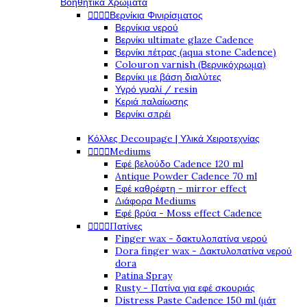
Βοηθητικά Χρώματα




Βερνίκια Φινιρίσματος
Βερνίκια νερού
Βερνίκι ultimate glaze Cadence
Βερνίκι πέτρας (aqua stone Cadence)
Colouron varnish (Βερνικόχρωμα)
Βερνίκι με βάση διαλύτες
Υγρό γυαλί / resin
Κεριά παλαίωσης
Βερνίκι σπρέι
Κόλλες Decoupage | Υλικά Χειροτεχνίας




Mediums
Εφέ βελούδο Cadence 120 ml
Antique Powder Cadence 70 ml
Εφέ καθρέφτη - mirror effect
Διάφορα Mediums
Εφέ βρύα - Moss effect Cadence




Πατίνες
Finger wax - δακτυλοπατίνα νερού
Dora finger wax - Δακτυλοπατίνα νερού
dora
Patina Spray
Rusty - Πατίνα για εφέ σκουριάς
Distress Paste Cadence 150 ml (μάτ