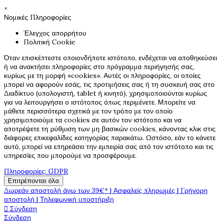
×
Νομικές Πληροφορίες
Έλεγχος απορρήτου
Πολιτική Cookie
Όταν επισκέπτεστε οποιονδήποτε ιστότοπο, ενδέχεται να αποθηκεύσει
ή να ανακτήσει πληροφορίες στο πρόγραμμα περιήγησής σας,
κυρίως με τη μορφή «cookies». Αυτές οι πληροφορίες, οι οποίες
μπορεί να αφορούν εσάς, τις προτιμήσεις σας ή τη συσκευή σας στο
Διαδίκτυο (υπολογιστή, tablet ή κινητό), χρησιμοποιούνται κυρίως
για να λειτουργήσει ο ιστότοπος όπως περιμένετε. Μπορείτε να
μάθετε περισσότερα σχετικά με τον τρόπο με τον οποίο
χρησιμοποιούμε τα cookies σε αυτόν τον ιστότοπο και να
αποτρέψετε τη ρύθμιση των μη βασικών cookies, κάνοντας κλικ στις
διάφορες επικεφαλίδες κατηγορίας παρακάτω. Ωστόσο, εάν το κάνετε
αυτό, μπορεί να επηρεάσει την εμπειρία σας από τον ιστότοπο και τις
υπηρεσίες που μπορούμε να προσφέρουμε.
Πληροφορίες: GDPR
Επιτρέπονται όλα
Δωρεάν αποστολή άνω των 39€* | Ασφαλείς πληρωμές | Γρήγορη
αποστολή | Τηλεφωνική υποστήριξη

Σύνδεση
Σύνδεση