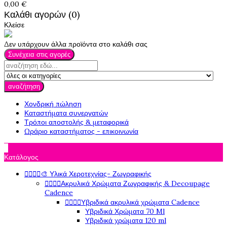
0,00 €
Καλάθι αγορών (0)
Κλείσε
Δεν υπάρχουν άλλα προϊόντα στο καλάθι σας
Συνέχεια στις αγορές
αναζήτηση
Χονδρική πώληση
Καταστήματα συνεργατών
Τρόποι αποστολής & μεταφορικά
Ωράριο καταστήματος - επικοινωνία

Κατάλογος




🎨 Υλικά Χεροτεχνίας- Ζωγραφικής




Ακρυλικά Χρώματα Ζωγραφικής & Decoupage
Cadence




Υβριδικά ακρυλικά χρώματα Cadence
Υβριδικά Χρώματα 70 Ml
Υβριδικά χρώματα 120 ml