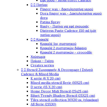
Εφέ βρύα - Moss effect Cadence


Πατίνες
Finger wax - δακτυλοπατίνα νερού
Dora finger wax - Δακτυλοπατίνα νερού
dora
Patina Spray
Rusty - Πατίνα για εφέ σκουριάς
Distress Paste Cadence 150 ml (μάτ
πατίνα νερού)


Κρακελέ
Κρακελέ 1ος συστατικού
Κρακελέ 2 συστατικών διάφανο
Κρακελέ 2 συστατικών - crocodile
Χρύσωμα
Πρίμερ - Γκέσο
Createx series


Stencil Ζωγραφικής & Decoupage | Στένσιλ
Cadence & Mixed Media
K serie (6 X 20 cm)
Mixed media stencil Serie (10X25 cm)
D serie (15 X 20 cm)
Home Decor Midi Stencil (25x25 cm)
Siluet Trendy Shadow Stencil (25X25 cm)
Tiles stencil collection 30X30 εκ. (πλακάκια)
AS Serie (21X30)