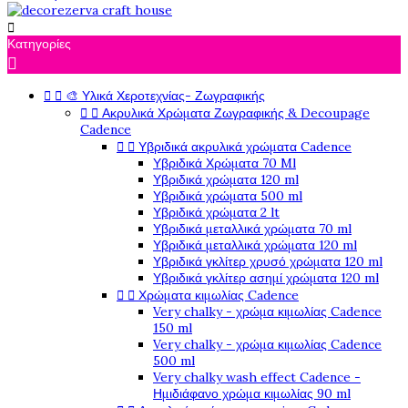

Κατηγορίες



🎨 Υλικά Χεροτεχνίας- Ζωγραφικής


Ακρυλικά Χρώματα Ζωγραφικής & Decoupage
Cadence


Υβριδικά ακρυλικά χρώματα Cadence
Υβριδικά Χρώματα 70 Ml
Υβριδικά χρώματα 120 ml
Υβριδικά χρώματα 500 ml
Υβριδικά χρώματα 2 lt
Υβριδικά μεταλλικά χρώματα 70 ml
Υβριδικά μεταλλικά χρώματα 120 ml
Υβριδικά γκλίτερ χρυσό χρώματα 120 ml
Υβριδικά γκλίτερ ασημί χρώματα 120 ml


Χρώματα κιμωλίας Cadence
Very chalky - χρώμα κιμωλίας Cadence
150 ml
Very chalky - χρώμα κιμωλίας Cadence
500 ml
Very chalky wash effect Cadence -
Ημιδιάφανο χρώμα κιμωλίας 90 ml