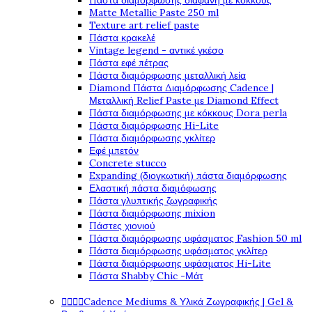
Πάστα διαμόρφωσης διάφανη με κόκκους
Matte Metallic Paste 250 ml
Texture art relief paste
Πάστα κρακελέ
Vintage legend - αντικέ γκέσο
Πάστα εφέ πέτρας
Πάστα διαμόρφωσης μεταλλική λεία
Diamond Πάστα Διαμόρφωσης Cadence |
Μεταλλική Relief Paste με Diamond Effect
Πάστα διαμόρφωσης με κόκκους Dora perla
Πάστα διαμόρφωσης Hi-Lite
Πάστα διαμόρφωσης γκλίτερ
Εφέ μπετόν
Concrete stucco
Expanding (διογκωτική) πάστα διαμόρφωσης
Ελαστική πάστα διαμόφωσης
Πάστα γλυπτικής ζωγραφικής
Πάστα διαμόρφωσης mixion
Πάστες χιονιού
Πάστα διαμόρφωσης υφάσματος Fashion 50 ml
Πάστα διαμόρφωσης υφάσματος γκλίτερ
Πάστα διαμόρφωσης υφάσματος Hi-Lite
Πάστα Shabby Chic -Μάτ




Cadence Mediums & Υλικά Ζωγραφικής | Gel &