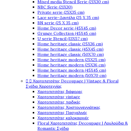
Mixed media Stencil Serie (21X30 cm)
NBC Serie (21X30)
Private serie (25X35 cm)
Lace serie-Δαντέλα (25 X 35 cm)
BN serie (25 X 35 cm)
Home Decor serie (45X45 cm)
Grunge Collection (45X45 cm)
U serie Stencil (13X57 cm)
Home heritage classic (25X36 cm)
Home heritage classic (45X45 cm)
Home heritage classic (50X70 cm)
Home heritage modern (25X25 cm)
Home heritage modern (25X36 cm)
Home heritage modern (45X45 cm)
Home heritage modern (50X70 cm)


Χαρτοπετσέτες Decoupage | Vintage & Floral
Σχέδια Χειροτεχνίας
Χαρτοπετσέτες διάφορες
Χαρτοπετσέτες vintage
Χαρτοπετσέτες παιδικές
Χαρτοπετσέτες Χριστουγεννιάτικες
Χαρτοπετσέτες Πασχαλινές
Χαρτοπετσέτες καλοκαιρινές
Floral Χαρτοπετσέτες Decoupage | Λουλούδια &
Romantic Σχέδια