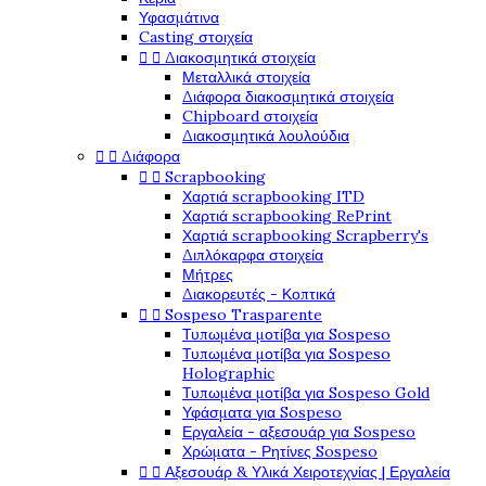
Υφασμάτινα
Casting στοιχεία


Διακοσμητικά στοιχεία
Μεταλλικά στοιχεία
Διάφορα διακοσμητικά στοιχεία
Chipboard στοιχεία
Διακοσμητικά λουλούδια


Διάφορα


Scrapbooking
Χαρτιά scrapbooking ITD
Χαρτιά scrapbooking RePrint
Χαρτιά scrapbooking Scrapberry's
Διπλόκαρφα στοιχεία
Μήτρες
Διακορευτές - Κοπτικά


Sospeso Trasparente
Τυπωμένα μοτίβα για Sospeso
Τυπωμένα μοτίβα για Sospeso
Holographic
Τυπωμένα μοτίβα για Sospeso Gold
Υφάσματα για Sospeso
Εργαλεία - αξεσουάρ για Sospeso
Χρώματα - Ρητίνες Sospeso


Αξεσουάρ & Υλικά Χειροτεχνίας | Εργαλεία