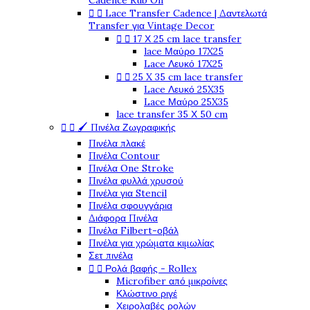
Cadence Rub On


Lace Transfer Cadence | Δαντελωτά
Transfer για Vintage Decor


17 Χ 25 cm lace transfer
lace Μαύρο 17X25
Lace Λευκό 17X25


25 X 35 cm lace transfer
Lace Λευκό 25X35
Lace Μαύρο 25X35
lace transfer 35 Χ 50 cm


🖌️ Πινέλα Ζωγραφικής
Πινέλα πλακέ
Πινέλα Contour
Πινέλα One Stroke
Πινέλα φυλλά χρυσού
Πινέλα για Stencil
Πινέλα σφουγγάρια
Διάφορα Πινέλα
Πινέλα Filbert-οβάλ
Πινέλα για χρώματα κιμωλίας
Σετ πινέλα


Ρολά βαφής - Rollex
Microfiber από μικροίνες
Κλώστινο ριγέ
Χειρολαβές ρολών