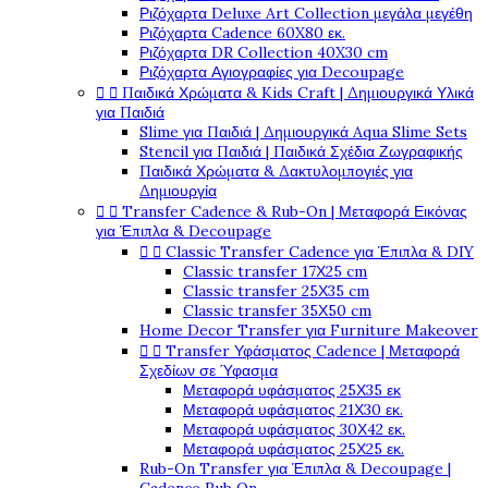
Ριζόχαρτα Deluxe Art Collection μεγάλα μεγέθη
Ριζόχαρτα Cadence 60X80 εκ.
Ριζόχαρτα DR Collection 40X30 cm
Ριζόχαρτα Αγιογραφίες για Decoupage


Παιδικά Χρώματα & Kids Craft | Δημιουργικά Υλικά
για Παιδιά
Slime για Παιδιά | Δημιουργικά Aqua Slime Sets
Stencil για Παιδιά | Παιδικά Σχέδια Ζωγραφικής
Παιδικά Χρώματα & Δακτυλομπογιές για
Δημιουργία


Transfer Cadence & Rub-On | Μεταφορά Εικόνας
για Έπιπλα & Decoupage


Classic Transfer Cadence για Έπιπλα & DIY
Classic transfer 17Χ25 cm
Classic transfer 25Χ35 cm
Classic transfer 35Χ50 cm
Home Decor Transfer για Furniture Makeover


Transfer Υφάσματος Cadence | Μεταφορά
Σχεδίων σε Ύφασμα
Μεταφορά υφάσματος 25Χ35 εκ
Μεταφορά υφάσματος 21Χ30 εκ.
Μεταφορά υφάσματος 30Χ42 εκ.
Μεταφορά υφάσματος 25Χ25 εκ.
Rub-On Transfer για Έπιπλα & Decoupage |