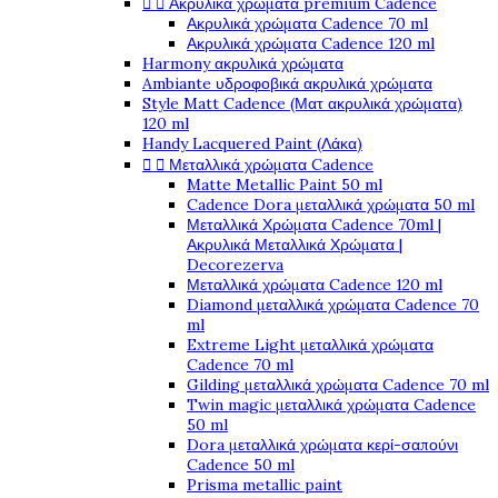


Ακρυλικά χρώματα premium Cadence
Ακρυλικά χρώματα Cadence 70 ml
Ακρυλικά χρώματα Cadence 120 ml
Harmony ακρυλικά χρώματα
Ambiante υδροφοβικά ακρυλικά χρώματα
Style Matt Cadence (Ματ ακρυλικά χρώματα)
120 ml
Handy Lacquered Paint (Λάκα)


Μεταλλικά χρώματα Cadence
Matte Metallic Paint 50 ml
Cadence Dora μεταλλικά χρώματα 50 ml
Μεταλλικά Χρώματα Cadence 70ml |
Ακρυλικά Μεταλλικά Χρώματα |
Decorezerva
Μεταλλικά χρώματα Cadence 120 ml
Diamond μεταλλικά χρώματα Cadence 70
ml
Extreme Light μεταλλικά χρώματα
Cadence 70 ml
Gilding μεταλλικά χρώματα Cadence 70 ml
Twin magic μεταλλικά χρώματα Cadence
50 ml
Dora μεταλλικά χρώματα κερί-σαπούνι
Cadence 50 ml
Prisma metallic paint