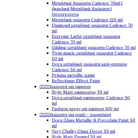
Μεταλλικά Χρώματα Cadence 70ml |
Ακρυλικά Μεταλλικά Χρώματα |
Decorezerva
Μεταλλικά χρώματα Cadence 120 ml
Diamond μεταλλικά χρώματα Cadence 70
ml
Extreme Light μεταλλικά χρώματα
Cadence 70 ml
Gilding μεταλλικά χρώματα Cadence 70 ml
Twin magic μεταλλικά χρώματα Cadence
50 ml
Dora μεταλλικά χρώματα κερί-σαπούνι
Cadence 50 ml
Prisma metallic paint
Reflectique Effect Paint




Χρώματα για ύφασμα
Style Matt υφάσματος 59 ml
Dora μεταλλικά υφάσματος Cadence 50
ml
Fashion spray για ύφασμα 100 ml




Χρώματα για γυαλί - πορσελάνη
Dora Glass Metallic & Porcelain Paint 50
ml
Very Chalky Glass Decor 59 ml
Style Matt Enamel 59 ml