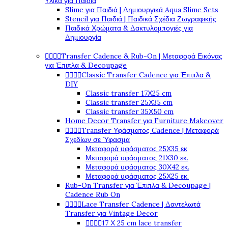
Υλικά για Παιδιά
Slime για Παιδιά | Δημιουργικά Aqua Slime Sets
Stencil για Παιδιά | Παιδικά Σχέδια Ζωγραφικής
Παιδικά Χρώματα & Δακτυλομπογιές για
Δημιουργία




Transfer Cadence & Rub-On | Μεταφορά Εικόνας
για Έπιπλα & Decoupage




Classic Transfer Cadence για Έπιπλα &
DIY
Classic transfer 17Χ25 cm
Classic transfer 25Χ35 cm
Classic transfer 35Χ50 cm
Home Decor Transfer για Furniture Makeover




Transfer Υφάσματος Cadence | Μεταφορά
Σχεδίων σε Ύφασμα
Μεταφορά υφάσματος 25Χ35 εκ
Μεταφορά υφάσματος 21Χ30 εκ.
Μεταφορά υφάσματος 30Χ42 εκ.
Μεταφορά υφάσματος 25Χ25 εκ.
Rub-On Transfer για Έπιπλα & Decoupage |
Cadence Rub On




Lace Transfer Cadence | Δαντελωτά
Transfer για Vintage Decor




17 Χ 25 cm lace transfer