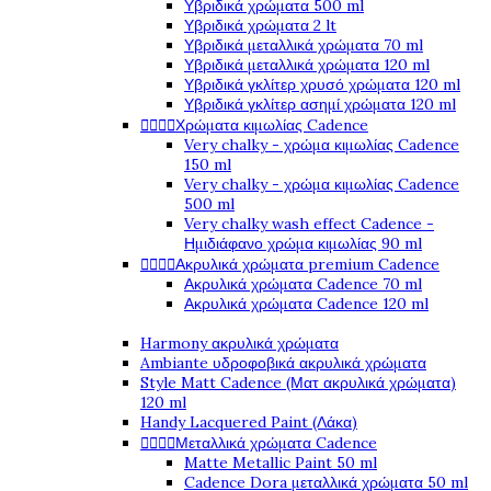
Υβριδικά χρώματα 500 ml
Υβριδικά χρώματα 2 lt
Υβριδικά μεταλλικά χρώματα 70 ml
Υβριδικά μεταλλικά χρώματα 120 ml
Υβριδικά γκλίτερ χρυσό χρώματα 120 ml
Υβριδικά γκλίτερ ασημί χρώματα 120 ml




Χρώματα κιμωλίας Cadence
Very chalky - χρώμα κιμωλίας Cadence
150 ml
Very chalky - χρώμα κιμωλίας Cadence
500 ml
Very chalky wash effect Cadence -
Ημιδιάφανο χρώμα κιμωλίας 90 ml




Ακρυλικά χρώματα premium Cadence
Ακρυλικά χρώματα Cadence 70 ml
Ακρυλικά χρώματα Cadence 120 ml
Harmony ακρυλικά χρώματα
Ambiante υδροφοβικά ακρυλικά χρώματα
Style Matt Cadence (Ματ ακρυλικά χρώματα)
120 ml
Handy Lacquered Paint (Λάκα)




Μεταλλικά χρώματα Cadence
Matte Metallic Paint 50 ml
Cadence Dora μεταλλικά χρώματα 50 ml