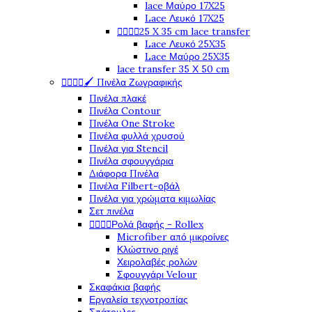
lace Μαύρο 17X25
Lace Λευκό 17X25




25 X 35 cm lace transfer
Lace Λευκό 25X35
Lace Μαύρο 25X35
lace transfer 35 Χ 50 cm




🖌️ Πινέλα Ζωγραφικής
Πινέλα πλακέ
Πινέλα Contour
Πινέλα One Stroke
Πινέλα φυλλά χρυσού
Πινέλα για Stencil
Πινέλα σφουγγάρια
Διάφορα Πινέλα
Πινέλα Filbert-οβάλ
Πινέλα για χρώματα κιμωλίας
Σετ πινέλα




Ρολά βαφής - Rollex
Microfiber από μικροίνες
Κλώστινο ριγέ
Χειρολαβές ρολών
Σφουγγάρι Velour
Σκαφάκια βαφής
Εργαλεία τεχνοτροπίας