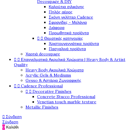
Decoupage & DIY
Καλούπια σιλικόνης
Πηλός αέρος
Σκόνη γκλίττερ Cadence
Σφραγίδες - Μελάνια
Διάφορα
Προωθητικά προϊόντα


Θεματικές κατηγορίες
Χριστουγεννιάτικα προϊόντα
Πασχαλινά προϊόντα
Χαρτιά decoupage


Επαγγελματικά Ακρυλικά Χρώματα | Heavy Body & Artist
Quality
Heavy Body Ακρυλικά Χρώματα
Acrylic Gels & Mediums
Gesso & Αστάρια Ζωγραφικής


Cadence Professional


Decorative Finishes
Concrete Stucco Professional
Venetian touch marble texture
Metallic Finishes

Σύνδεση
Σύνδεση
0
Καλάθι