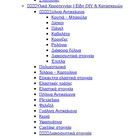
Σπάτουλες




Υλικά Χειροτεχνίας | Είδη DIY & Κατασκευών




Ξύλινα Αντικείμενα
Κουτιά - Μπαούλα
Δίσκοι
Πάνελ
Καβαλέτα
Κορνίζες
Ρολόγια
Διάφορα ξύλινα
Διακοσμητικά στοιχεία
Έπιπλα
Πολυεστερικά
Τελάρα - Καρτολίνα
Εύκαμπτα ελαστικά στοιχεία
Ελαστικές τρέσες
Ελαστικά στοιχεία
Πήλινα Αντικείμενα
Plexiglass
Φελιζόλ
Γυάλινα Αντικείμενα
Κεριά
Υφασμάτινα
Casting στοιχεία




Διακοσμητικά στοιχεία