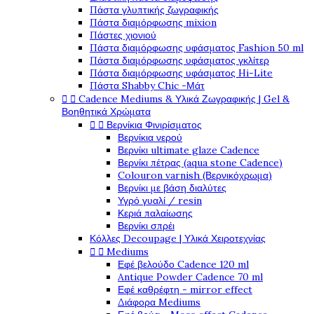
Πάστα γλυπτικής ζωγραφικής
Πάστα διαμόρφωσης mixion
Πάστες χιονιού
Πάστα διαμόρφωσης υφάσματος Fashion 50 ml
Πάστα διαμόρφωσης υφάσματος γκλίτερ
Πάστα διαμόρφωσης υφάσματος Hi-Lite
Πάστα Shabby Chic -Μάτ


Cadence Mediums & Υλικά Ζωγραφικής | Gel &
Βοηθητικά Χρώματα


Βερνίκια Φινιρίσματος
Βερνίκια νερού
Βερνίκι ultimate glaze Cadence
Βερνίκι πέτρας (aqua stone Cadence)
Colouron varnish (Βερνικόχρωμα)
Βερνίκι με βάση διαλύτες
Υγρό γυαλί / resin
Κεριά παλαίωσης
Βερνίκι σπρέι
Κόλλες Decoupage | Υλικά Χειροτεχνίας


Mediums
Εφέ βελούδο Cadence 120 ml
Antique Powder Cadence 70 ml
Εφέ καθρέφτη - mirror effect
Διάφορα Mediums