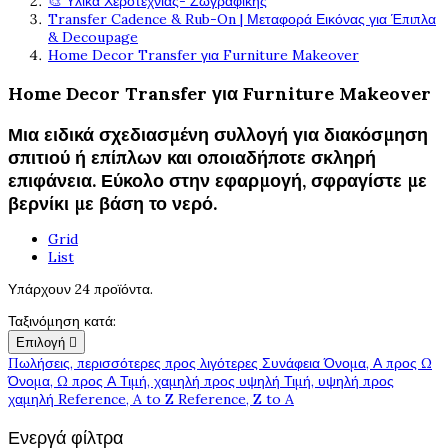
🎨 Υλικά Χεροτεχνίας- Ζωγραφικής
Transfer Cadence & Rub-On | Μεταφορά Εικόνας για Έπιπλα
& Decoupage
Home Decor Transfer για Furniture Makeover
Home Decor Transfer για Furniture Makeover
Μια ειδικά σχεδιασμένη συλλογή για διακόσμηση
σπιτιού ή επίπλων και οποιαδήποτε σκληρή
επιφάνεια. Εύκολο στην εφαρμογή, σφραγίστε με
βερνίκι με βάση το νερό.
Grid
List
Υπάρχουν 24 προϊόντα.
Ταξινόμηση κατά:
Επιλογή

Πωλήσεις, περισσότερες προς λιγότερες
Συνάφεια
Όνομα, Α προς Ω
Όνομα, Ω προς Α
Τιμή, χαμηλή προς υψηλή
Τιμή, υψηλή προς
χαμηλή
Reference, A to Z
Reference, Z to A
Ενεργά φίλτρα