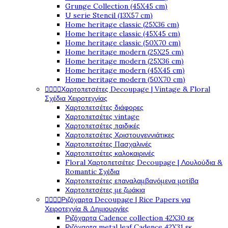
Grunge Collection (45X45 cm)
U serie Stencil (13X57 cm)
Home heritage classic (25X36 cm)
Home heritage classic (45X45 cm)
Home heritage classic (50X70 cm)
Home heritage modern (25X25 cm)
Home heritage modern (25X36 cm)
Home heritage modern (45X45 cm)
Home heritage modern (50X70 cm)




Χαρτοπετσέτες Decoupage | Vintage & Floral
Σχέδια Χειροτεχνίας
Χαρτοπετσέτες διάφορες
Χαρτοπετσέτες vintage
Χαρτοπετσέτες παιδικές
Χαρτοπετσέτες Χριστουγεννιάτικες
Χαρτοπετσέτες Πασχαλινές
Χαρτοπετσέτες καλοκαιρινές
Floral Χαρτοπετσέτες Decoupage | Λουλούδια &
Romantic Σχέδια
Χαρτοπετσέτες επαναλαμβανόμενα μοτίβα
Χαρτοπετσέτες με ζωάκια




Ριζόχαρτα Decoupage | Rice Papers για
Χειροτεχνία & Δημιουργίες
Ριζόχαρτα Cadence collection 42X30 εκ
Ριζόχαρτα metal leaf Cadence 42X31 εκ