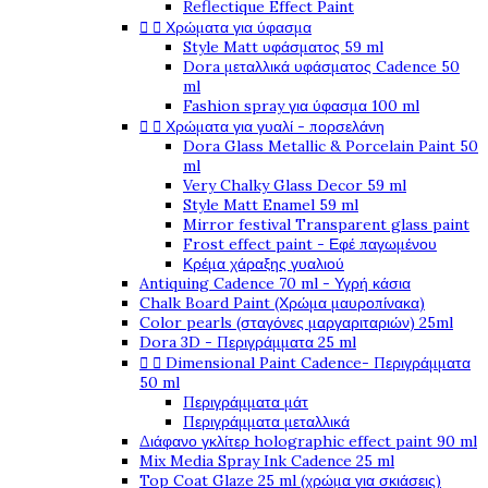
Reflectique Effect Paint


Χρώματα για ύφασμα
Style Matt υφάσματος 59 ml
Dora μεταλλικά υφάσματος Cadence 50
ml
Fashion spray για ύφασμα 100 ml


Χρώματα για γυαλί - πορσελάνη
Dora Glass Metallic & Porcelain Paint 50
ml
Very Chalky Glass Decor 59 ml
Style Matt Enamel 59 ml
Mirror festival Transparent glass paint
Frost effect paint - Εφέ παγωμένου
Κρέμα χάραξης γυαλιού
Antiquing Cadence 70 ml - Υγρή κάσια
Chalk Board Paint (Χρώμα μαυροπίνακα)
Color pearls (σταγόνες μαργαριταριών) 25ml
Dora 3D - Περιγράμματα 25 ml


Dimensional Paint Cadence- Περιγράμματα
50 ml
Περιγράμματα μάτ
Περιγράμματα μεταλλικά
Διάφανο γκλίτερ holographic effect paint 90 ml
Mix Media Spray Ink Cadence 25 ml
Top Coat Glaze 25 ml (χρώμα για σκιάσεις)