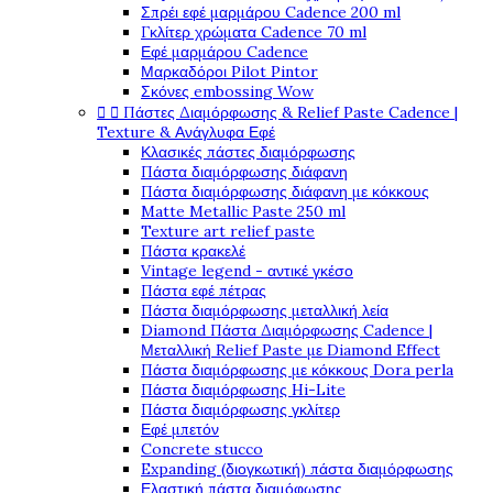
Σπρέι εφέ μαρμάρου Cadence 200 ml
Γκλίτερ χρώματα Cadence 70 ml
Εφέ μαρμάρου Cadence
Μαρκαδόροι Pilot Pintor
Σκόνες embossing Wow


Πάστες Διαμόρφωσης & Relief Paste Cadence |
Texture & Ανάγλυφα Εφέ
Κλασικές πάστες διαμόρφωσης
Πάστα διαμόρφωσης διάφανη
Πάστα διαμόρφωσης διάφανη με κόκκους
Matte Metallic Paste 250 ml
Texture art relief paste
Πάστα κρακελέ
Vintage legend - αντικέ γκέσο
Πάστα εφέ πέτρας
Πάστα διαμόρφωσης μεταλλική λεία
Diamond Πάστα Διαμόρφωσης Cadence |
Μεταλλική Relief Paste με Diamond Effect
Πάστα διαμόρφωσης με κόκκους Dora perla
Πάστα διαμόρφωσης Hi-Lite
Πάστα διαμόρφωσης γκλίτερ
Εφέ μπετόν
Concrete stucco
Expanding (διογκωτική) πάστα διαμόρφωσης
Ελαστική πάστα διαμόφωσης