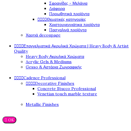
Σφραγίδες - Μελάνια
Διάφορα
Προωθητικά προϊόντα




Θεματικές κατηγορίες
Χριστουγεννιάτικα προϊόντα
Πασχαλινά προϊόντα
Χαρτιά decoupage




Επαγγελματικά Ακρυλικά Χρώματα | Heavy Body & Artist
Quality
Heavy Body Ακρυλικά Χρώματα
Acrylic Gels & Mediums
Gesso & Αστάρια Ζωγραφικής




Cadence Professional




Decorative Finishes
Concrete Stucco Professional
Venetian touch marble texture
Metallic Finishes

OK