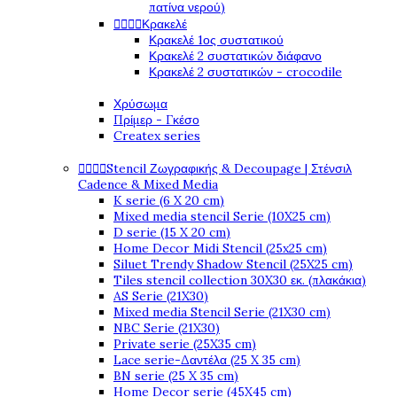
πατίνα νερού)




Κρακελέ
Κρακελέ 1ος συστατικού
Κρακελέ 2 συστατικών διάφανο
Κρακελέ 2 συστατικών - crocodile
Χρύσωμα
Πρίμερ - Γκέσο
Createx series




Stencil Ζωγραφικής & Decoupage | Στένσιλ
Cadence & Mixed Media
K serie (6 X 20 cm)
Mixed media stencil Serie (10X25 cm)
D serie (15 X 20 cm)
Home Decor Midi Stencil (25x25 cm)
Siluet Trendy Shadow Stencil (25X25 cm)
Tiles stencil collection 30X30 εκ. (πλακάκια)
AS Serie (21X30)
Mixed media Stencil Serie (21X30 cm)
NBC Serie (21X30)
Private serie (25X35 cm)
Lace serie-Δαντέλα (25 X 35 cm)
BN serie (25 X 35 cm)
Home Decor serie (45X45 cm)