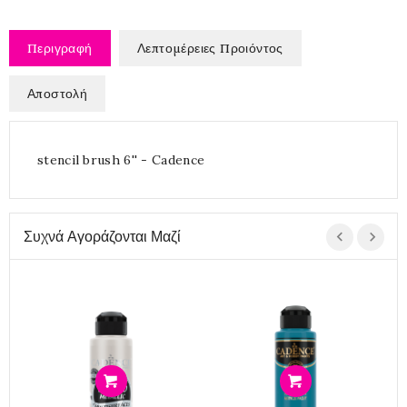
Περιγραφή
Λεπτομέρειες Προιόντος
Αποστολή
stencil brush 6'' - Cadence
Συχνά Αγοράζονται Μαζί
Προσθήκη
Προσθήκη