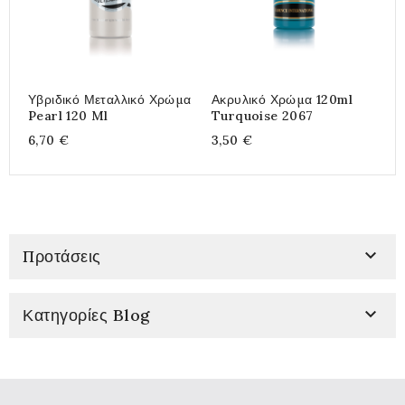
Υβριδικό Μεταλλικό Χρώμα
Ακρυλικό Χρώμα 120ml
S
Pearl 120 Ml
Turquoise 2067
C
6,70 €
3,50 €
2

Προτάσεις

Κατηγορίες Blog