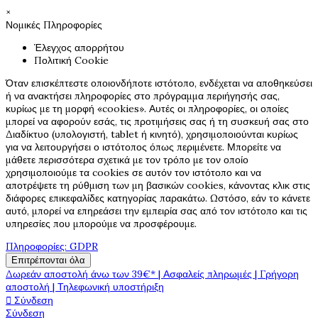
×
Νομικές Πληροφορίες
Έλεγχος απορρήτου
Πολιτική Cookie
Όταν επισκέπτεστε οποιονδήποτε ιστότοπο, ενδέχεται να αποθηκεύσει
ή να ανακτήσει πληροφορίες στο πρόγραμμα περιήγησής σας,
κυρίως με τη μορφή «cookies». Αυτές οι πληροφορίες, οι οποίες
μπορεί να αφορούν εσάς, τις προτιμήσεις σας ή τη συσκευή σας στο
Διαδίκτυο (υπολογιστή, tablet ή κινητό), χρησιμοποιούνται κυρίως
για να λειτουργήσει ο ιστότοπος όπως περιμένετε. Μπορείτε να
μάθετε περισσότερα σχετικά με τον τρόπο με τον οποίο
χρησιμοποιούμε τα cookies σε αυτόν τον ιστότοπο και να
αποτρέψετε τη ρύθμιση των μη βασικών cookies, κάνοντας κλικ στις
διάφορες επικεφαλίδες κατηγορίας παρακάτω. Ωστόσο, εάν το κάνετε
αυτό, μπορεί να επηρεάσει την εμπειρία σας από τον ιστότοπο και τις
υπηρεσίες που μπορούμε να προσφέρουμε.
Πληροφορίες: GDPR
Επιτρέπονται όλα
Δωρεάν αποστολή άνω των 39€* | Ασφαλείς πληρωμές | Γρήγορη
αποστολή | Τηλεφωνική υποστήριξη

Σύνδεση
Σύνδεση