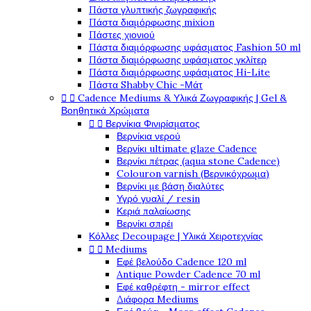
Πάστα γλυπτικής ζωγραφικής
Πάστα διαμόρφωσης mixion
Πάστες χιονιού
Πάστα διαμόρφωσης υφάσματος Fashion 50 ml
Πάστα διαμόρφωσης υφάσματος γκλίτερ
Πάστα διαμόρφωσης υφάσματος Hi-Lite
Πάστα Shabby Chic -Μάτ


Cadence Mediums & Υλικά Ζωγραφικής | Gel &
Βοηθητικά Χρώματα


Βερνίκια Φινιρίσματος
Βερνίκια νερού
Βερνίκι ultimate glaze Cadence
Βερνίκι πέτρας (aqua stone Cadence)
Colouron varnish (Βερνικόχρωμα)
Βερνίκι με βάση διαλύτες
Υγρό γυαλί / resin
Κεριά παλαίωσης
Βερνίκι σπρέι
Κόλλες Decoupage | Υλικά Χειροτεχνίας


Mediums
Εφέ βελούδο Cadence 120 ml
Antique Powder Cadence 70 ml
Εφέ καθρέφτη - mirror effect
Διάφορα Mediums