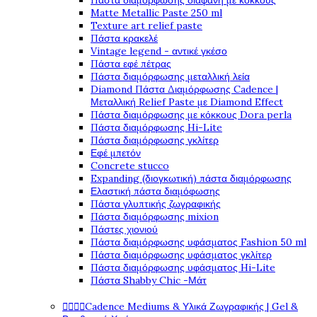
Πάστα διαμόρφωσης διάφανη με κόκκους
Matte Metallic Paste 250 ml
Texture art relief paste
Πάστα κρακελέ
Vintage legend - αντικέ γκέσο
Πάστα εφέ πέτρας
Πάστα διαμόρφωσης μεταλλική λεία
Diamond Πάστα Διαμόρφωσης Cadence |
Μεταλλική Relief Paste με Diamond Effect
Πάστα διαμόρφωσης με κόκκους Dora perla
Πάστα διαμόρφωσης Hi-Lite
Πάστα διαμόρφωσης γκλίτερ
Εφέ μπετόν
Concrete stucco
Expanding (διογκωτική) πάστα διαμόρφωσης
Ελαστική πάστα διαμόφωσης
Πάστα γλυπτικής ζωγραφικής
Πάστα διαμόρφωσης mixion
Πάστες χιονιού
Πάστα διαμόρφωσης υφάσματος Fashion 50 ml
Πάστα διαμόρφωσης υφάσματος γκλίτερ
Πάστα διαμόρφωσης υφάσματος Hi-Lite
Πάστα Shabby Chic -Μάτ




Cadence Mediums & Υλικά Ζωγραφικής | Gel &