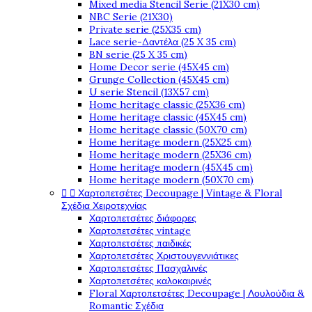
Mixed media Stencil Serie (21X30 cm)
NBC Serie (21X30)
Private serie (25X35 cm)
Lace serie-Δαντέλα (25 X 35 cm)
BN serie (25 X 35 cm)
Home Decor serie (45X45 cm)
Grunge Collection (45X45 cm)
U serie Stencil (13X57 cm)
Home heritage classic (25X36 cm)
Home heritage classic (45X45 cm)
Home heritage classic (50X70 cm)
Home heritage modern (25X25 cm)
Home heritage modern (25X36 cm)
Home heritage modern (45X45 cm)
Home heritage modern (50X70 cm)


Χαρτοπετσέτες Decoupage | Vintage & Floral
Σχέδια Χειροτεχνίας
Χαρτοπετσέτες διάφορες
Χαρτοπετσέτες vintage
Χαρτοπετσέτες παιδικές
Χαρτοπετσέτες Χριστουγεννιάτικες
Χαρτοπετσέτες Πασχαλινές
Χαρτοπετσέτες καλοκαιρινές
Floral Χαρτοπετσέτες Decoupage | Λουλούδια &
Romantic Σχέδια