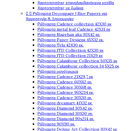
Χαρτοπετσέτες επαναλαμβανόμενα μοτίβα
Χαρτοπετσέτες με ζωάκια


Ριζόχαρτα Decoupage | Rice Papers για
Χειροτεχνία & Δημιουργίες
Ριζόχαρτα Cadence collection 42X30 εκ
Ριζόχαρτα metal leaf Cadence 42X31 εκ
Ριζόχαρτα Nagehan aka 30X42 εκ.
Ριζόχαρτα Paper Designs 45X32 εκ.
Ριζόχαρτα Tela 42Χ30 εκ.
Ριζόχαρτα ITD Collection 42X30 εκ
Ριζόχαρτα ITD Collection 21X29 εκ
Ριζόχαρτα Calambour Collection 50X35 εκ
Ριζόχαρτα Calambour collection 34,5X25 εκ
Ριζόχαρτα μονόχρωμα
Ριζόχαρτα Cadence 21Χ29,7 εκ
Ριζόχαρτα Cadence 60X62 εκ.
Ριζόχαρτα Cadence 30X68 εκ.
Ριζόχαρτα Cadence 90X214 εκ.
Ριζόχαρτα Cadence 30X30 εκ.
Ριζόχαρτα dreamart 41X32 εκ.
Ριζόχαρτα Diamond 30X42 εκ.
Ριζόχαρτα Diamond 30X30 εκ.
Ριζόχαρτα Diamond 90x214 εκ.
Ριζόχαρτα 90X90 εκ.
Ριζόχαρτα Deluxe Art Collection 30X42 εκ.