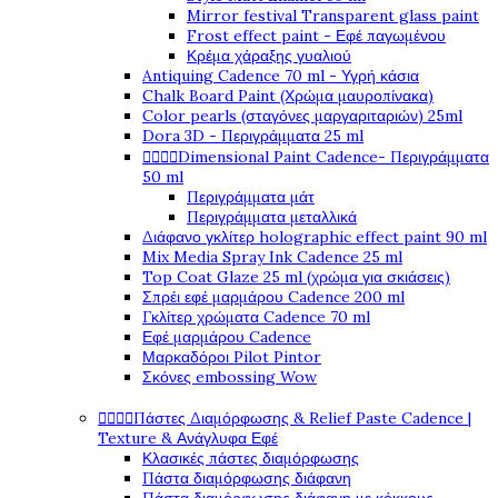
Mirror festival Transparent glass paint
Frost effect paint - Εφέ παγωμένου
Κρέμα χάραξης γυαλιού
Antiquing Cadence 70 ml - Υγρή κάσια
Chalk Board Paint (Χρώμα μαυροπίνακα)
Color pearls (σταγόνες μαργαριταριών) 25ml
Dora 3D - Περιγράμματα 25 ml




Dimensional Paint Cadence- Περιγράμματα
50 ml
Περιγράμματα μάτ
Περιγράμματα μεταλλικά
Διάφανο γκλίτερ holographic effect paint 90 ml
Mix Media Spray Ink Cadence 25 ml
Top Coat Glaze 25 ml (χρώμα για σκιάσεις)
Σπρέι εφέ μαρμάρου Cadence 200 ml
Γκλίτερ χρώματα Cadence 70 ml
Εφέ μαρμάρου Cadence
Μαρκαδόροι Pilot Pintor
Σκόνες embossing Wow




Πάστες Διαμόρφωσης & Relief Paste Cadence |
Texture & Ανάγλυφα Εφέ
Κλασικές πάστες διαμόρφωσης
Πάστα διαμόρφωσης διάφανη