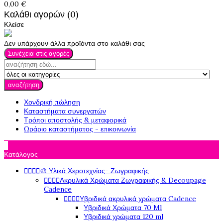
0,00 €
Καλάθι αγορών (0)
Κλείσε
Δεν υπάρχουν άλλα προϊόντα στο καλάθι σας
Συνέχεια στις αγορές
αναζήτηση
Χονδρική πώληση
Καταστήματα συνεργατών
Τρόποι αποστολής & μεταφορικά
Ωράριο καταστήματος - επικοινωνία

Κατάλογος




🎨 Υλικά Χεροτεχνίας- Ζωγραφικής




Ακρυλικά Χρώματα Ζωγραφικής & Decoupage
Cadence




Υβριδικά ακρυλικά χρώματα Cadence
Υβριδικά Χρώματα 70 Ml
Υβριδικά χρώματα 120 ml