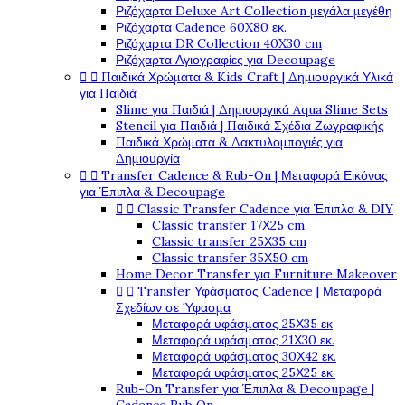
Ριζόχαρτα Deluxe Art Collection μεγάλα μεγέθη
Ριζόχαρτα Cadence 60X80 εκ.
Ριζόχαρτα DR Collection 40X30 cm
Ριζόχαρτα Αγιογραφίες για Decoupage


Παιδικά Χρώματα & Kids Craft | Δημιουργικά Υλικά
για Παιδιά
Slime για Παιδιά | Δημιουργικά Aqua Slime Sets
Stencil για Παιδιά | Παιδικά Σχέδια Ζωγραφικής
Παιδικά Χρώματα & Δακτυλομπογιές για
Δημιουργία


Transfer Cadence & Rub-On | Μεταφορά Εικόνας
για Έπιπλα & Decoupage


Classic Transfer Cadence για Έπιπλα & DIY
Classic transfer 17Χ25 cm
Classic transfer 25Χ35 cm
Classic transfer 35Χ50 cm
Home Decor Transfer για Furniture Makeover


Transfer Υφάσματος Cadence | Μεταφορά
Σχεδίων σε Ύφασμα
Μεταφορά υφάσματος 25Χ35 εκ
Μεταφορά υφάσματος 21Χ30 εκ.
Μεταφορά υφάσματος 30Χ42 εκ.
Μεταφορά υφάσματος 25Χ25 εκ.
Rub-On Transfer για Έπιπλα & Decoupage |