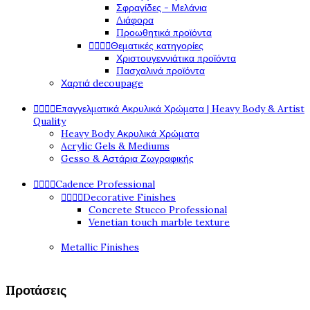
Σφραγίδες - Μελάνια
Διάφορα
Προωθητικά προϊόντα




Θεματικές κατηγορίες
Χριστουγεννιάτικα προϊόντα
Πασχαλινά προϊόντα
Χαρτιά decoupage




Επαγγελματικά Ακρυλικά Χρώματα | Heavy Body & Artist
Quality
Heavy Body Ακρυλικά Χρώματα
Acrylic Gels & Mediums
Gesso & Αστάρια Ζωγραφικής




Cadence Professional




Decorative Finishes
Concrete Stucco Professional
Venetian touch marble texture
Metallic Finishes
Προτάσεις