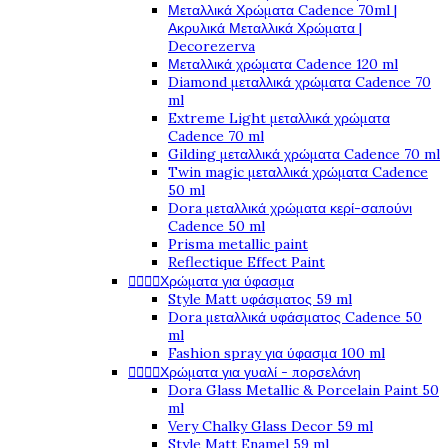
Μεταλλικά Χρώματα Cadence 70ml |
Ακρυλικά Μεταλλικά Χρώματα |
Decorezerva
Μεταλλικά χρώματα Cadence 120 ml
Diamond μεταλλικά χρώματα Cadence 70
ml
Extreme Light μεταλλικά χρώματα
Cadence 70 ml
Gilding μεταλλικά χρώματα Cadence 70 ml
Twin magic μεταλλικά χρώματα Cadence
50 ml
Dora μεταλλικά χρώματα κερί-σαπούνι
Cadence 50 ml
Prisma metallic paint
Reflectique Effect Paint




Χρώματα για ύφασμα
Style Matt υφάσματος 59 ml
Dora μεταλλικά υφάσματος Cadence 50
ml
Fashion spray για ύφασμα 100 ml




Χρώματα για γυαλί - πορσελάνη
Dora Glass Metallic & Porcelain Paint 50
ml
Very Chalky Glass Decor 59 ml
Style Matt Enamel 59 ml