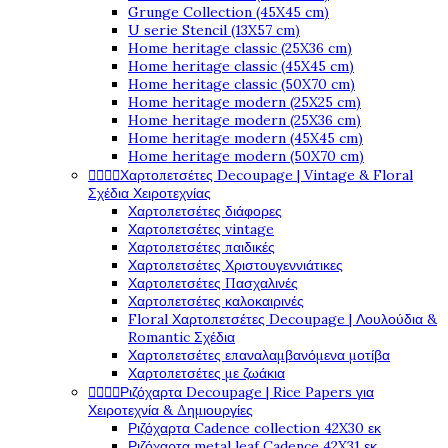
Grunge Collection (45X45 cm)
U serie Stencil (13X57 cm)
Home heritage classic (25X36 cm)
Home heritage classic (45X45 cm)
Home heritage classic (50X70 cm)
Home heritage modern (25X25 cm)
Home heritage modern (25X36 cm)
Home heritage modern (45X45 cm)
Home heritage modern (50X70 cm)




Χαρτοπετσέτες Decoupage | Vintage & Floral
Σχέδια Χειροτεχνίας
Χαρτοπετσέτες διάφορες
Χαρτοπετσέτες vintage
Χαρτοπετσέτες παιδικές
Χαρτοπετσέτες Χριστουγεννιάτικες
Χαρτοπετσέτες Πασχαλινές
Χαρτοπετσέτες καλοκαιρινές
Floral Χαρτοπετσέτες Decoupage | Λουλούδια &
Romantic Σχέδια
Χαρτοπετσέτες επαναλαμβανόμενα μοτίβα
Χαρτοπετσέτες με ζωάκια




Ριζόχαρτα Decoupage | Rice Papers για
Χειροτεχνία & Δημιουργίες
Ριζόχαρτα Cadence collection 42X30 εκ
Ριζόχαρτα metal leaf Cadence 42X31 εκ