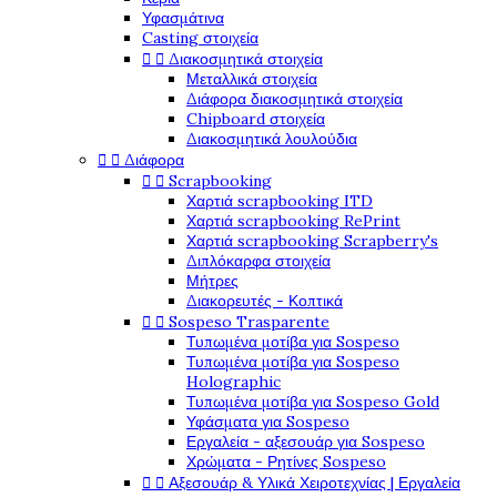
Υφασμάτινα
Casting στοιχεία


Διακοσμητικά στοιχεία
Μεταλλικά στοιχεία
Διάφορα διακοσμητικά στοιχεία
Chipboard στοιχεία
Διακοσμητικά λουλούδια


Διάφορα


Scrapbooking
Χαρτιά scrapbooking ITD
Χαρτιά scrapbooking RePrint
Χαρτιά scrapbooking Scrapberry's
Διπλόκαρφα στοιχεία
Μήτρες
Διακορευτές - Κοπτικά


Sospeso Trasparente
Τυπωμένα μοτίβα για Sospeso
Τυπωμένα μοτίβα για Sospeso
Holographic
Τυπωμένα μοτίβα για Sospeso Gold
Υφάσματα για Sospeso
Εργαλεία - αξεσουάρ για Sospeso
Χρώματα - Ρητίνες Sospeso


Αξεσουάρ & Υλικά Χειροτεχνίας | Εργαλεία