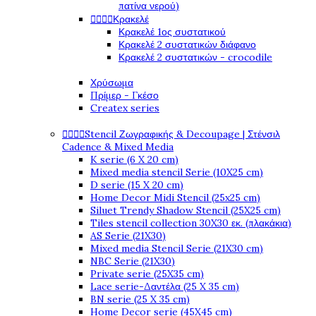
πατίνα νερού)




Κρακελέ
Κρακελέ 1ος συστατικού
Κρακελέ 2 συστατικών διάφανο
Κρακελέ 2 συστατικών - crocodile
Χρύσωμα
Πρίμερ - Γκέσο
Createx series




Stencil Ζωγραφικής & Decoupage | Στένσιλ
Cadence & Mixed Media
K serie (6 X 20 cm)
Mixed media stencil Serie (10X25 cm)
D serie (15 X 20 cm)
Home Decor Midi Stencil (25x25 cm)
Siluet Trendy Shadow Stencil (25X25 cm)
Tiles stencil collection 30X30 εκ. (πλακάκια)
AS Serie (21X30)
Mixed media Stencil Serie (21X30 cm)
NBC Serie (21X30)
Private serie (25X35 cm)
Lace serie-Δαντέλα (25 X 35 cm)
BN serie (25 X 35 cm)
Home Decor serie (45X45 cm)