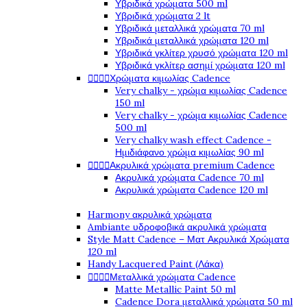
Υβριδικά χρώματα 500 ml
Υβριδικά χρώματα 2 lt
Υβριδικά μεταλλικά χρώματα 70 ml
Υβριδικά μεταλλικά χρώματα 120 ml
Υβριδικά γκλίτερ χρυσό χρώματα 120 ml
Υβριδικά γκλίτερ ασημί χρώματα 120 ml




Χρώματα κιμωλίας Cadence
Very chalky - χρώμα κιμωλίας Cadence
150 ml
Very chalky - χρώμα κιμωλίας Cadence
500 ml
Very chalky wash effect Cadence -
Ημιδιάφανο χρώμα κιμωλίας 90 ml




Ακρυλικά χρώματα premium Cadence
Ακρυλικά χρώματα Cadence 70 ml
Ακρυλικά χρώματα Cadence 120 ml
Harmony ακρυλικά χρώματα
Ambiante υδροφοβικά ακρυλικά χρώματα
Style Matt Cadence – Ματ Ακρυλικά Χρώματα
120 ml
Handy Lacquered Paint (Λάκα)




Μεταλλικά χρώματα Cadence
Matte Metallic Paint 50 ml
Cadence Dora μεταλλικά χρώματα 50 ml