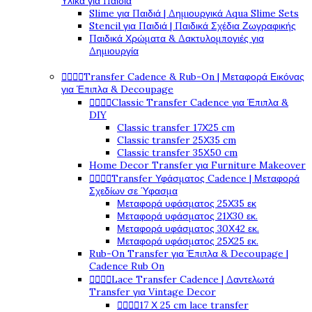
Υλικά για Παιδιά
Slime για Παιδιά | Δημιουργικά Aqua Slime Sets
Stencil για Παιδιά | Παιδικά Σχέδια Ζωγραφικής
Παιδικά Χρώματα & Δακτυλομπογιές για
Δημιουργία




Transfer Cadence & Rub-On | Μεταφορά Εικόνας
για Έπιπλα & Decoupage




Classic Transfer Cadence για Έπιπλα &
DIY
Classic transfer 17Χ25 cm
Classic transfer 25Χ35 cm
Classic transfer 35Χ50 cm
Home Decor Transfer για Furniture Makeover




Transfer Υφάσματος Cadence | Μεταφορά
Σχεδίων σε Ύφασμα
Μεταφορά υφάσματος 25Χ35 εκ
Μεταφορά υφάσματος 21Χ30 εκ.
Μεταφορά υφάσματος 30Χ42 εκ.
Μεταφορά υφάσματος 25Χ25 εκ.
Rub-On Transfer για Έπιπλα & Decoupage |
Cadence Rub On




Lace Transfer Cadence | Δαντελωτά
Transfer για Vintage Decor




17 Χ 25 cm lace transfer