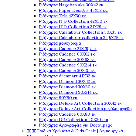
Ριζόχαρτα Nagehan aka 30X42 εκ.
Ριζόχαρτα Paper Designs 45X32 εκ.
Ριζόχαρτα Tela 42Χ30 εκ.
Ριζόχαρτα ITD Collection 42X30 εκ
Ριζόχαρτα ITD Collection 21X29 εκ
Ριζόχαρτα Calambour Collection 50X35 εκ
Ριζόχαρτα Calambour collection 34,5X25 εκ
Ριζόχαρτα μονόχρωμα
Ριζόχαρτα Cadence 21Χ29,7 εκ
Ριζόχαρτα Cadence 60X62 εκ.
Ριζόχαρτα Cadence 30X68 εκ.
Ριζόχαρτα Cadence 90X214 εκ.
Ριζόχαρτα Cadence 30X30 εκ.
Ριζόχαρτα dreamart 41X32 εκ.
Ριζόχαρτα Diamond 30X42 εκ.
Ριζόχαρτα Diamond 30X30 εκ.
Ριζόχαρτα Diamond 90x214 εκ.
Ριζόχαρτα 90X90 εκ.
Ριζόχαρτα Deluxe Art Collection 30X42 εκ.
Ριζόχαρτα Deluxe Art Collection μεγάλα μεγέθη
Ριζόχαρτα Cadence 60X80 εκ.
Ριζόχαρτα DR Collection 40X30 cm
Ριζόχαρτα Αγιογραφίες για Decoupage




Παιδικά Χρώματα & Kids Craft | Δημιουργικά