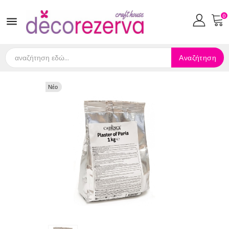
0

Αναζήτηση
Νέο
Νέο