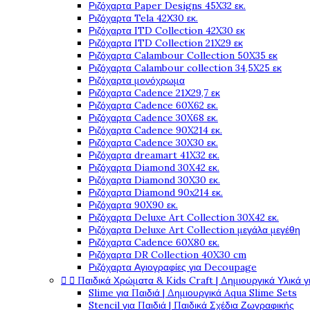
Ριζόχαρτα Paper Designs 45X32 εκ.
Ριζόχαρτα Tela 42Χ30 εκ.
Ριζόχαρτα ITD Collection 42X30 εκ
Ριζόχαρτα ITD Collection 21X29 εκ
Ριζόχαρτα Calambour Collection 50X35 εκ
Ριζόχαρτα Calambour collection 34,5X25 εκ
Ριζόχαρτα μονόχρωμα
Ριζόχαρτα Cadence 21Χ29,7 εκ
Ριζόχαρτα Cadence 60X62 εκ.
Ριζόχαρτα Cadence 30X68 εκ.
Ριζόχαρτα Cadence 90X214 εκ.
Ριζόχαρτα Cadence 30X30 εκ.
Ριζόχαρτα dreamart 41X32 εκ.
Ριζόχαρτα Diamond 30X42 εκ.
Ριζόχαρτα Diamond 30X30 εκ.
Ριζόχαρτα Diamond 90x214 εκ.
Ριζόχαρτα 90X90 εκ.
Ριζόχαρτα Deluxe Art Collection 30X42 εκ.
Ριζόχαρτα Deluxe Art Collection μεγάλα μεγέθη
Ριζόχαρτα Cadence 60X80 εκ.
Ριζόχαρτα DR Collection 40X30 cm
Ριζόχαρτα Αγιογραφίες για Decoupage


Παιδικά Χρώματα & Kids Craft | Δημιουργικά Υλικά γ
Slime για Παιδιά | Δημιουργικά Aqua Slime Sets
Stencil για Παιδιά | Παιδικά Σχέδια Ζωγραφικής