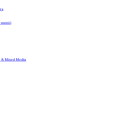
ra
 νερού)
e & Mixed Media