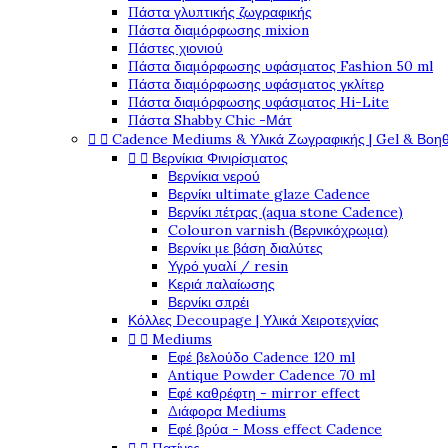
Πάστα γλυπτικής ζωγραφικής
Πάστα διαμόρφωσης mixion
Πάστες χιονιού
Πάστα διαμόρφωσης υφάσματος Fashion 50 ml
Πάστα διαμόρφωσης υφάσματος γκλίτερ
Πάστα διαμόρφωσης υφάσματος Hi-Lite
Πάστα Shabby Chic -Μάτ


Cadence Mediums & Υλικά Ζωγραφικής | Gel & Βοη


Βερνίκια Φινιρίσματος
Βερνίκια νερού
Βερνίκι ultimate glaze Cadence
Βερνίκι πέτρας (aqua stone Cadence)
Colouron varnish (Βερνικόχρωμα)
Βερνίκι με βάση διαλύτες
Υγρό γυαλί / resin
Κεριά παλαίωσης
Βερνίκι σπρέι
Κόλλες Decoupage | Υλικά Χειροτεχνίας


Mediums
Εφέ βελούδο Cadence 120 ml
Antique Powder Cadence 70 ml
Εφέ καθρέφτη - mirror effect
Διάφορα Mediums
Εφέ βρύα - Moss effect Cadence