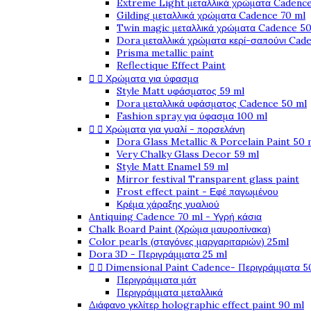
Extreme Light μεταλλικά χρώματα Cadence
Gilding μεταλλικά χρώματα Cadence 70 ml
Twin magic μεταλλικά χρώματα Cadence 50
Dora μεταλλικά χρώματα κερί-σαπούνι Cad
Prisma metallic paint
Reflectique Effect Paint


Χρώματα για ύφασμα
Style Matt υφάσματος 59 ml
Dora μεταλλικά υφάσματος Cadence 50 ml
Fashion spray για ύφασμα 100 ml


Χρώματα για γυαλί - πορσελάνη
Dora Glass Metallic & Porcelain Paint 50 
Very Chalky Glass Decor 59 ml
Style Matt Enamel 59 ml
Mirror festival Transparent glass paint
Frost effect paint - Εφέ παγωμένου
Κρέμα χάραξης γυαλιού
Antiquing Cadence 70 ml - Υγρή κάσια
Chalk Board Paint (Χρώμα μαυροπίνακα)
Color pearls (σταγόνες μαργαριταριών) 25ml
Dora 3D - Περιγράμματα 25 ml


Dimensional Paint Cadence- Περιγράμματα 5
Περιγράμματα μάτ
Περιγράμματα μεταλλικά
Διάφανο γκλίτερ holographic effect paint 90 ml