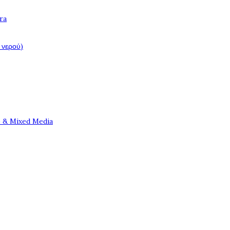
ra
 νερού)
e & Mixed Media