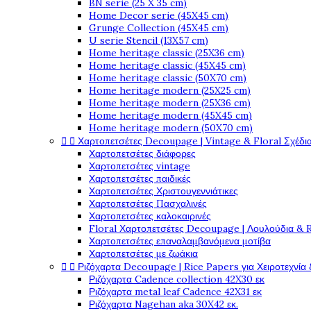
BN serie (25 X 35 cm)
Home Decor serie (45X45 cm)
Grunge Collection (45X45 cm)
U serie Stencil (13X57 cm)
Home heritage classic (25X36 cm)
Home heritage classic (45X45 cm)
Home heritage classic (50X70 cm)
Home heritage modern (25X25 cm)
Home heritage modern (25X36 cm)
Home heritage modern (45X45 cm)
Home heritage modern (50X70 cm)


Χαρτοπετσέτες Decoupage | Vintage & Floral Σχέδια
Χαρτοπετσέτες διάφορες
Χαρτοπετσέτες vintage
Χαρτοπετσέτες παιδικές
Χαρτοπετσέτες Χριστουγεννιάτικες
Χαρτοπετσέτες Πασχαλινές
Χαρτοπετσέτες καλοκαιρινές
Floral Χαρτοπετσέτες Decoupage | Λουλούδια & 
Χαρτοπετσέτες επαναλαμβανόμενα μοτίβα
Χαρτοπετσέτες με ζωάκια


Ριζόχαρτα Decoupage | Rice Papers για Χειροτεχνία 
Ριζόχαρτα Cadence collection 42X30 εκ
Ριζόχαρτα metal leaf Cadence 42X31 εκ
Ριζόχαρτα Nagehan aka 30X42 εκ.