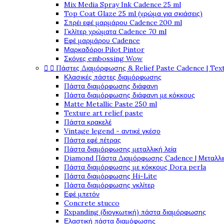
Mix Media Spray Ink Cadence 25 ml
Top Coat Glaze 25 ml (χρώμα για σκιάσεις)
Σπρέι εφέ μαρμάρου Cadence 200 ml
Γκλίτερ χρώματα Cadence 70 ml
Εφέ μαρμάρου Cadence
Μαρκαδόροι Pilot Pintor
Σκόνες embossing Wow


Πάστες Διαμόρφωσης & Relief Paste Cadence | Tex
Κλασικές πάστες διαμόρφωσης
Πάστα διαμόρφωσης διάφανη
Πάστα διαμόρφωσης διάφανη με κόκκους
Matte Metallic Paste 250 ml
Texture art relief paste
Πάστα κρακελέ
Vintage legend - αντικέ γκέσο
Πάστα εφέ πέτρας
Πάστα διαμόρφωσης μεταλλική λεία
Diamond Πάστα Διαμόρφωσης Cadence | Μεταλλικ
Πάστα διαμόρφωσης με κόκκους Dora perla
Πάστα διαμόρφωσης Hi-Lite
Πάστα διαμόρφωσης γκλίτερ
Εφέ μπετόν
Concrete stucco
Expanding (διογκωτική) πάστα διαμόρφωσης
Ελαστική πάστα διαμόφωσης