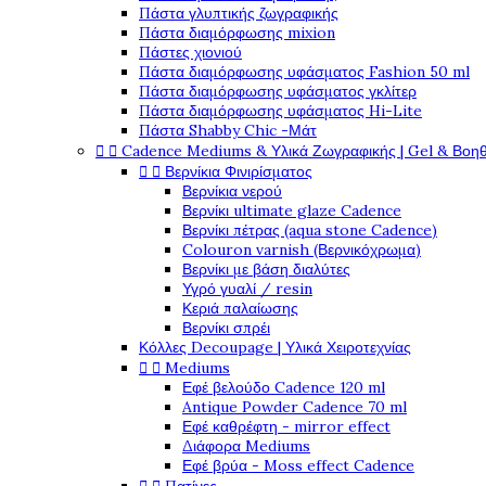
Πάστα γλυπτικής ζωγραφικής
Πάστα διαμόρφωσης mixion
Πάστες χιονιού
Πάστα διαμόρφωσης υφάσματος Fashion 50 ml
Πάστα διαμόρφωσης υφάσματος γκλίτερ
Πάστα διαμόρφωσης υφάσματος Hi-Lite
Πάστα Shabby Chic -Μάτ


Cadence Mediums & Υλικά Ζωγραφικής | Gel & Βοη


Βερνίκια Φινιρίσματος
Βερνίκια νερού
Βερνίκι ultimate glaze Cadence
Βερνίκι πέτρας (aqua stone Cadence)
Colouron varnish (Βερνικόχρωμα)
Βερνίκι με βάση διαλύτες
Υγρό γυαλί / resin
Κεριά παλαίωσης
Βερνίκι σπρέι
Κόλλες Decoupage | Υλικά Χειροτεχνίας


Mediums
Εφέ βελούδο Cadence 120 ml
Antique Powder Cadence 70 ml
Εφέ καθρέφτη - mirror effect
Διάφορα Mediums
Εφέ βρύα - Moss effect Cadence