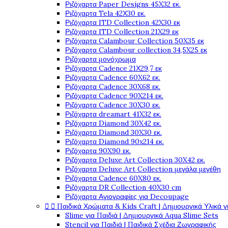
Ριζόχαρτα Paper Designs 45X32 εκ.
Ριζόχαρτα Tela 42Χ30 εκ.
Ριζόχαρτα ITD Collection 42X30 εκ
Ριζόχαρτα ITD Collection 21X29 εκ
Ριζόχαρτα Calambour Collection 50X35 εκ
Ριζόχαρτα Calambour collection 34,5X25 εκ
Ριζόχαρτα μονόχρωμα
Ριζόχαρτα Cadence 21Χ29,7 εκ
Ριζόχαρτα Cadence 60X62 εκ.
Ριζόχαρτα Cadence 30X68 εκ.
Ριζόχαρτα Cadence 90X214 εκ.
Ριζόχαρτα Cadence 30X30 εκ.
Ριζόχαρτα dreamart 41X32 εκ.
Ριζόχαρτα Diamond 30X42 εκ.
Ριζόχαρτα Diamond 30X30 εκ.
Ριζόχαρτα Diamond 90x214 εκ.
Ριζόχαρτα 90X90 εκ.
Ριζόχαρτα Deluxe Art Collection 30X42 εκ.
Ριζόχαρτα Deluxe Art Collection μεγάλα μεγέθη
Ριζόχαρτα Cadence 60X80 εκ.
Ριζόχαρτα DR Collection 40X30 cm
Ριζόχαρτα Αγιογραφίες για Decoupage


Παιδικά Χρώματα & Kids Craft | Δημιουργικά Υλικά γ
Slime για Παιδιά | Δημιουργικά Aqua Slime Sets
Stencil για Παιδιά | Παιδικά Σχέδια Ζωγραφικής