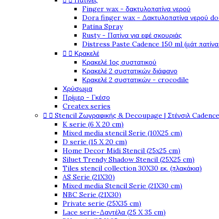


Πατίνες
Finger wax - δακτυλοπατίνα νερού
Dora finger wax - Δακτυλοπατίνα νερού do
Patina Spray
Rusty - Πατίνα για εφέ σκουριάς
Distress Paste Cadence 150 ml (μάτ πατίνα


Κρακελέ
Κρακελέ 1ος συστατικού
Κρακελέ 2 συστατικών διάφανο
Κρακελέ 2 συστατικών - crocodile
Χρύσωμα
Πρίμερ - Γκέσο
Createx series


Stencil Ζωγραφικής & Decoupage | Στένσιλ Cadenc
K serie (6 X 20 cm)
Mixed media stencil Serie (10X25 cm)
D serie (15 X 20 cm)
Home Decor Midi Stencil (25x25 cm)
Siluet Trendy Shadow Stencil (25X25 cm)
Tiles stencil collection 30X30 εκ. (πλακάκια)
AS Serie (21X30)
Mixed media Stencil Serie (21X30 cm)
NBC Serie (21X30)
Private serie (25X35 cm)
Lace serie-Δαντέλα (25 X 35 cm)