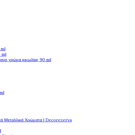
 ml
 ml
φανο χρώμα κιμωλίας 90 ml
 ml
κά Μεταλλικά Χρώματα | Decorezerva
l