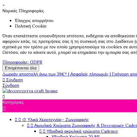
×
Νομικές Πληροφορίες
Έλεγχος απορρήτου
Πολιτική Cookie
Όταν επισκέπτεστε οποιονδήποτε ιστότοπο, ενδέχεται να αποθηκεύσει 
αφορούν εσάς, τις προτιμήσεις σας ή τη συσκευή σας στο Διαδίκτυο (υ
σχετικά με τον τρόπο με τον οποίο χρησιμοποιούμε τα cookies σε αυτ
Ωστόσο, εάν το κάνετε αυτό, μπορεί να επηρεάσει την εμπειρία σας α
Πληροφορίες: GDPR
Επιτρέπονται όλα
Δωρεάν αποστολή άνω των 39€* | Ασφαλείς πληρωμές | Γρήγορη απο

Σύνδεση
Σύνδεση

Κατηγορίες



🎨 Υλικά Χεροτεχνίας- Ζωγραφικής


Ακρυλικά Χρώματα Ζωγραφικής & Decoupage Cade


Υβριδικά ακρυλικά χρώματα Cadence
Υβριδικά Χρώματα 70 Ml