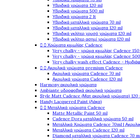
Υβριδικά χρώματα 120 ml
Υβριδικά χρώματα 500 ml
Υβριδικά χρώματα 2 lt
Υβριδικά μεταλλικά χρώματα 70 ml
Υβριδικά μεταλλικά χρώματα 120 ml
Υβριδικά γκλίτερ χρυσό χρώματα 120 ml
Υβριδικά γκλίτερ ασημί χρώματα 120 ml


Χρώματα κιμωλίας Cadence
Very chalky - χρώμα κιμωλίας Cadence 150
Very chalky - χρώμα κιμωλίας Cadence 500
Very chalky wash effect Cadence - Ημιδιά


Ακρυλικά χρώματα premium Cadence
Ακρυλικά χρώματα Cadence 70 ml
Ακρυλικά χρώματα Cadence 120 ml
Harmony ακρυλικά χρώματα
Ambiante υδροφοβικά ακρυλικά χρώματα
Style Matt Cadence (Ματ ακρυλικά χρώματα) 120
Handy Lacquered Paint (Λάκα)


Μεταλλικά χρώματα Cadence
Matte Metallic Paint 50 ml
Cadence Dora μεταλλικά χρώματα 50 ml
Μεταλλικά Χρώματα Cadence 70ml | Ακρυλι
Μεταλλικά χρώματα Cadence 120 ml
Diamond μεταλλικά χρώματα Cadence 70 m