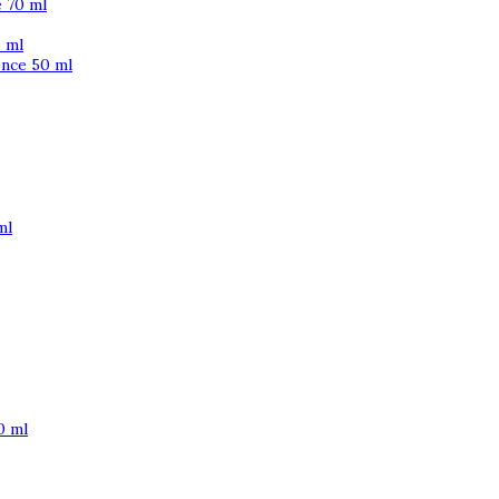
 70 ml
 ml
ence 50 ml
ml
0 ml