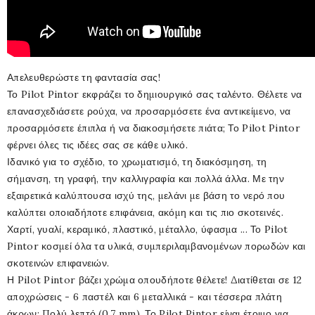
Απελευθερώστε τη φαντασία σας!
Το Pilot Pintor εκφράζει το δημιουργικό σας ταλέντο. Θέλετε να
επανασχεδιάσετε ρούχα, να προσαρμόσετε ένα αντικείμενο, να
προσαρμόσετε έπιπλα ή να διακοσμήσετε πιάτα; Το Pilot Pintor
φέρνει όλες τις ιδέες σας σε κάθε υλικό.
Ιδανικό για το σχέδιο, το χρωματισμό, τη διακόσμηση, τη
σήμανση, τη γραφή, την καλλιγραφία και πολλά άλλα. Με την
εξαιρετικά καλύπτουσα ισχύ της, μελάνι με βάση το νερό που
καλύπτει οποιαδήποτε επιφάνεια, ακόμη και τις πιο σκοτεινές.
Χαρτί, γυαλί, κεραμικό, πλαστικό, μέταλλο, ύφασμα ... Το Pilot
Pintor κοσμεί όλα τα υλικά, συμπεριλαμβανομένων πορωδών και
σκοτεινών επιφανειών.
Η Pilot Pintor βάζει χρώμα οπουδήποτε θέλετε! Διατίθεται σε 12
αποχρώσεις - 6 παστέλ και 6 μεταλλικά - και τέσσερα πλάτη
άκρων: Πολύ λεπτό (0,7 mm). Το Pilot Pintor είναι έτοιμο για