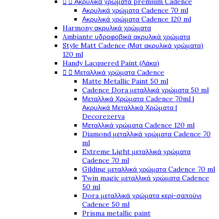


Ακρυλικά χρώματα premium Cadence
Ακρυλικά χρώματα Cadence 70 ml
Ακρυλικά χρώματα Cadence 120 ml
Harmony ακρυλικά χρώματα
Ambiante υδροφοβικά ακρυλικά χρώματα
Style Matt Cadence (Ματ ακρυλικά χρώματα)
120 ml
Handy Lacquered Paint (Λάκα)


Μεταλλικά χρώματα Cadence
Matte Metallic Paint 50 ml
Cadence Dora μεταλλικά χρώματα 50 ml
Μεταλλικά Χρώματα Cadence 70ml |
Ακρυλικά Μεταλλικά Χρώματα |
Decorezerva
Μεταλλικά χρώματα Cadence 120 ml
Diamond μεταλλικά χρώματα Cadence 70
ml
Extreme Light μεταλλικά χρώματα
Cadence 70 ml
Gilding μεταλλικά χρώματα Cadence 70 ml
Twin magic μεταλλικά χρώματα Cadence
50 ml
Dora μεταλλικά χρώματα κερί-σαπούνι
Cadence 50 ml
Prisma metallic paint