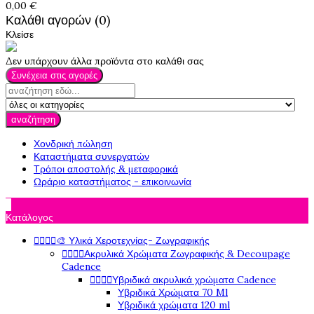
0,00 €
Καλάθι αγορών (0)
Κλείσε
Δεν υπάρχουν άλλα προϊόντα στο καλάθι σας
Συνέχεια στις αγορές
αναζήτηση
Χονδρική πώληση
Καταστήματα συνεργατών
Τρόποι αποστολής & μεταφορικά
Ωράριο καταστήματος - επικοινωνία

Κατάλογος




🎨 Υλικά Χεροτεχνίας- Ζωγραφικής




Ακρυλικά Χρώματα Ζωγραφικής & Decoupage
Cadence




Υβριδικά ακρυλικά χρώματα Cadence
Υβριδικά Χρώματα 70 Ml
Υβριδικά χρώματα 120 ml