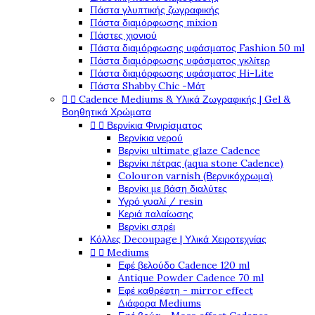
Πάστα γλυπτικής ζωγραφικής
Πάστα διαμόρφωσης mixion
Πάστες χιονιού
Πάστα διαμόρφωσης υφάσματος Fashion 50 ml
Πάστα διαμόρφωσης υφάσματος γκλίτερ
Πάστα διαμόρφωσης υφάσματος Hi-Lite
Πάστα Shabby Chic -Μάτ


Cadence Mediums & Υλικά Ζωγραφικής | Gel &
Βοηθητικά Χρώματα


Βερνίκια Φινιρίσματος
Βερνίκια νερού
Βερνίκι ultimate glaze Cadence
Βερνίκι πέτρας (aqua stone Cadence)
Colouron varnish (Βερνικόχρωμα)
Βερνίκι με βάση διαλύτες
Υγρό γυαλί / resin
Κεριά παλαίωσης
Βερνίκι σπρέι
Κόλλες Decoupage | Υλικά Χειροτεχνίας


Mediums
Εφέ βελούδο Cadence 120 ml
Antique Powder Cadence 70 ml
Εφέ καθρέφτη - mirror effect
Διάφορα Mediums