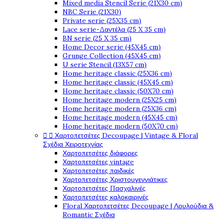
Mixed media Stencil Serie (21X30 cm)
NBC Serie (21X30)
Private serie (25X35 cm)
Lace serie-Δαντέλα (25 X 35 cm)
BN serie (25 X 35 cm)
Home Decor serie (45X45 cm)
Grunge Collection (45X45 cm)
U serie Stencil (13X57 cm)
Home heritage classic (25X36 cm)
Home heritage classic (45X45 cm)
Home heritage classic (50X70 cm)
Home heritage modern (25X25 cm)
Home heritage modern (25X36 cm)
Home heritage modern (45X45 cm)
Home heritage modern (50X70 cm)


Χαρτοπετσέτες Decoupage | Vintage & Floral
Σχέδια Χειροτεχνίας
Χαρτοπετσέτες διάφορες
Χαρτοπετσέτες vintage
Χαρτοπετσέτες παιδικές
Χαρτοπετσέτες Χριστουγεννιάτικες
Χαρτοπετσέτες Πασχαλινές
Χαρτοπετσέτες καλοκαιρινές
Floral Χαρτοπετσέτες Decoupage | Λουλούδια &
Romantic Σχέδια