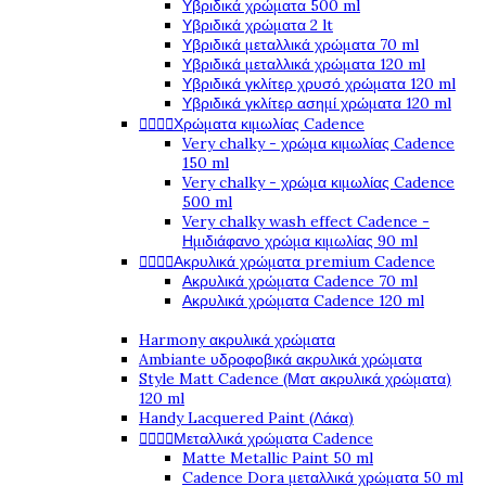
Υβριδικά χρώματα 500 ml
Υβριδικά χρώματα 2 lt
Υβριδικά μεταλλικά χρώματα 70 ml
Υβριδικά μεταλλικά χρώματα 120 ml
Υβριδικά γκλίτερ χρυσό χρώματα 120 ml
Υβριδικά γκλίτερ ασημί χρώματα 120 ml




Χρώματα κιμωλίας Cadence
Very chalky - χρώμα κιμωλίας Cadence
150 ml
Very chalky - χρώμα κιμωλίας Cadence
500 ml
Very chalky wash effect Cadence -
Ημιδιάφανο χρώμα κιμωλίας 90 ml




Ακρυλικά χρώματα premium Cadence
Ακρυλικά χρώματα Cadence 70 ml
Ακρυλικά χρώματα Cadence 120 ml
Harmony ακρυλικά χρώματα
Ambiante υδροφοβικά ακρυλικά χρώματα
Style Matt Cadence (Ματ ακρυλικά χρώματα)
120 ml
Handy Lacquered Paint (Λάκα)




Μεταλλικά χρώματα Cadence
Matte Metallic Paint 50 ml
Cadence Dora μεταλλικά χρώματα 50 ml