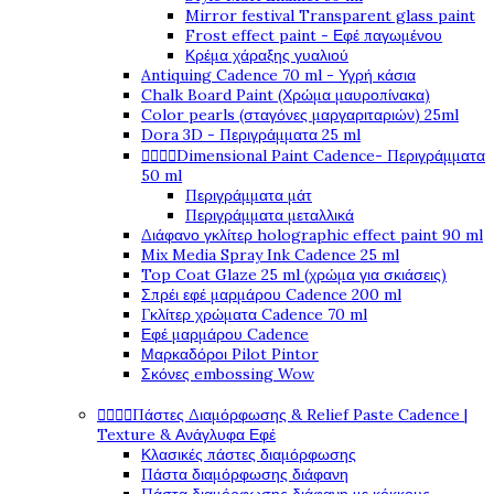
Mirror festival Transparent glass paint
Frost effect paint - Εφέ παγωμένου
Κρέμα χάραξης γυαλιού
Antiquing Cadence 70 ml - Υγρή κάσια
Chalk Board Paint (Χρώμα μαυροπίνακα)
Color pearls (σταγόνες μαργαριταριών) 25ml
Dora 3D - Περιγράμματα 25 ml




Dimensional Paint Cadence- Περιγράμματα
50 ml
Περιγράμματα μάτ
Περιγράμματα μεταλλικά
Διάφανο γκλίτερ holographic effect paint 90 ml
Mix Media Spray Ink Cadence 25 ml
Top Coat Glaze 25 ml (χρώμα για σκιάσεις)
Σπρέι εφέ μαρμάρου Cadence 200 ml
Γκλίτερ χρώματα Cadence 70 ml
Εφέ μαρμάρου Cadence
Μαρκαδόροι Pilot Pintor
Σκόνες embossing Wow




Πάστες Διαμόρφωσης & Relief Paste Cadence |
Texture & Ανάγλυφα Εφέ
Κλασικές πάστες διαμόρφωσης
Πάστα διαμόρφωσης διάφανη