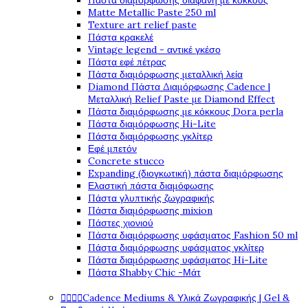
Πάστα διαμόρφωσης διάφανη με κόκκους
Matte Metallic Paste 250 ml
Texture art relief paste
Πάστα κρακελέ
Vintage legend - αντικέ γκέσο
Πάστα εφέ πέτρας
Πάστα διαμόρφωσης μεταλλική λεία
Diamond Πάστα Διαμόρφωσης Cadence |
Μεταλλική Relief Paste με Diamond Effect
Πάστα διαμόρφωσης με κόκκους Dora perla
Πάστα διαμόρφωσης Hi-Lite
Πάστα διαμόρφωσης γκλίτερ
Εφέ μπετόν
Concrete stucco
Expanding (διογκωτική) πάστα διαμόρφωσης
Ελαστική πάστα διαμόφωσης
Πάστα γλυπτικής ζωγραφικής
Πάστα διαμόρφωσης mixion
Πάστες χιονιού
Πάστα διαμόρφωσης υφάσματος Fashion 50 ml
Πάστα διαμόρφωσης υφάσματος γκλίτερ
Πάστα διαμόρφωσης υφάσματος Hi-Lite
Πάστα Shabby Chic -Μάτ




Cadence Mediums & Υλικά Ζωγραφικής | Gel &