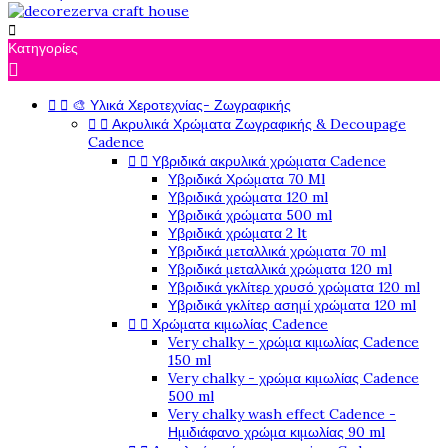

Κατηγορίες



🎨 Υλικά Χεροτεχνίας- Ζωγραφικής


Ακρυλικά Χρώματα Ζωγραφικής & Decoupage
Cadence


Υβριδικά ακρυλικά χρώματα Cadence
Υβριδικά Χρώματα 70 Ml
Υβριδικά χρώματα 120 ml
Υβριδικά χρώματα 500 ml
Υβριδικά χρώματα 2 lt
Υβριδικά μεταλλικά χρώματα 70 ml
Υβριδικά μεταλλικά χρώματα 120 ml
Υβριδικά γκλίτερ χρυσό χρώματα 120 ml
Υβριδικά γκλίτερ ασημί χρώματα 120 ml


Χρώματα κιμωλίας Cadence
Very chalky - χρώμα κιμωλίας Cadence
150 ml
Very chalky - χρώμα κιμωλίας Cadence
500 ml
Very chalky wash effect Cadence -
Ημιδιάφανο χρώμα κιμωλίας 90 ml