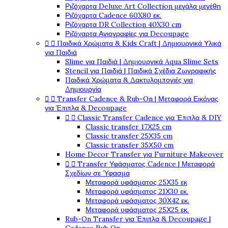
Ριζόχαρτα Deluxe Art Collection μεγάλα μεγέθη
Ριζόχαρτα Cadence 60X80 εκ.
Ριζόχαρτα DR Collection 40X30 cm
Ριζόχαρτα Αγιογραφίες για Decoupage


Παιδικά Χρώματα & Kids Craft | Δημιουργικά Υλικά
για Παιδιά
Slime για Παιδιά | Δημιουργικά Aqua Slime Sets
Stencil για Παιδιά | Παιδικά Σχέδια Ζωγραφικής
Παιδικά Χρώματα & Δακτυλομπογιές για
Δημιουργία


Transfer Cadence & Rub-On | Μεταφορά Εικόνας
για Έπιπλα & Decoupage


Classic Transfer Cadence για Έπιπλα & DIY
Classic transfer 17Χ25 cm
Classic transfer 25Χ35 cm
Classic transfer 35Χ50 cm
Home Decor Transfer για Furniture Makeover


Transfer Υφάσματος Cadence | Μεταφορά
Σχεδίων σε Ύφασμα
Μεταφορά υφάσματος 25Χ35 εκ
Μεταφορά υφάσματος 21Χ30 εκ.
Μεταφορά υφάσματος 30Χ42 εκ.
Μεταφορά υφάσματος 25Χ25 εκ.
Rub-On Transfer για Έπιπλα & Decoupage |