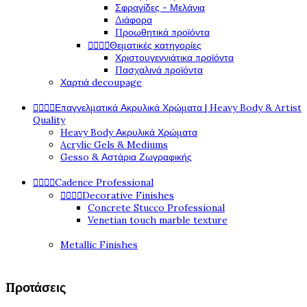
Σφραγίδες - Μελάνια
Διάφορα
Προωθητικά προϊόντα




Θεματικές κατηγορίες
Χριστουγεννιάτικα προϊόντα
Πασχαλινά προϊόντα
Χαρτιά decoupage




Επαγγελματικά Ακρυλικά Χρώματα | Heavy Body & Artist
Quality
Heavy Body Ακρυλικά Χρώματα
Acrylic Gels & Mediums
Gesso & Αστάρια Ζωγραφικής




Cadence Professional




Decorative Finishes
Concrete Stucco Professional
Venetian touch marble texture
Metallic Finishes
Προτάσεις