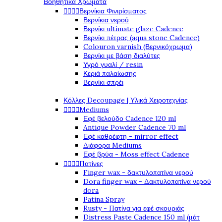
Βοηθητικά Χρώματα




Βερνίκια Φινιρίσματος
Βερνίκια νερού
Βερνίκι ultimate glaze Cadence
Βερνίκι πέτρας (aqua stone Cadence)
Colouron varnish (Βερνικόχρωμα)
Βερνίκι με βάση διαλύτες
Υγρό γυαλί / resin
Κεριά παλαίωσης
Βερνίκι σπρέι
Κόλλες Decoupage | Υλικά Χειροτεχνίας




Mediums
Εφέ βελούδο Cadence 120 ml
Antique Powder Cadence 70 ml
Εφέ καθρέφτη - mirror effect
Διάφορα Mediums
Εφέ βρύα - Moss effect Cadence




Πατίνες
Finger wax - δακτυλοπατίνα νερού
Dora finger wax - Δακτυλοπατίνα νερού
dora
Patina Spray
Rusty - Πατίνα για εφέ σκουριάς
Distress Paste Cadence 150 ml (μάτ