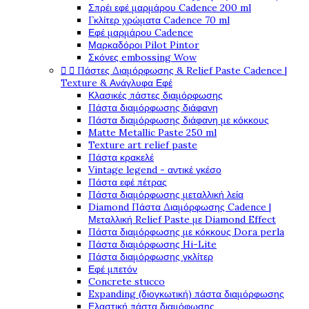
Σπρέι εφέ μαρμάρου Cadence 200 ml
Γκλίτερ χρώματα Cadence 70 ml
Εφέ μαρμάρου Cadence
Μαρκαδόροι Pilot Pintor
Σκόνες embossing Wow


Πάστες Διαμόρφωσης & Relief Paste Cadence |
Texture & Ανάγλυφα Εφέ
Κλασικές πάστες διαμόρφωσης
Πάστα διαμόρφωσης διάφανη
Πάστα διαμόρφωσης διάφανη με κόκκους
Matte Metallic Paste 250 ml
Texture art relief paste
Πάστα κρακελέ
Vintage legend - αντικέ γκέσο
Πάστα εφέ πέτρας
Πάστα διαμόρφωσης μεταλλική λεία
Diamond Πάστα Διαμόρφωσης Cadence |
Μεταλλική Relief Paste με Diamond Effect
Πάστα διαμόρφωσης με κόκκους Dora perla
Πάστα διαμόρφωσης Hi-Lite
Πάστα διαμόρφωσης γκλίτερ
Εφέ μπετόν
Concrete stucco
Expanding (διογκωτική) πάστα διαμόρφωσης
Ελαστική πάστα διαμόφωσης