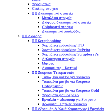
Υφασμάτινα
Casting στοιχεία


Διακοσμητικά στοιχεία
Μεταλλικά στοιχεία
Διάφορα διακοσμητικά στοιχεία
Chipboard στοιχεία
Διακοσμητικά λουλούδια


Διάφορα


Scrapbooking
Χαρτιά scrapbooking ITD
Χαρτιά scrapbooking RePrint
Χαρτιά scrapbooking Scrapberry's
Διπλόκαρφα στοιχεία
Μήτρες
Διακορευτές - Κοπτικά


Sospeso Trasparente
Τυπωμένα μοτίβα για Sospeso
Τυπωμένα μοτίβα για Sospeso
Holographic
Τυπωμένα μοτίβα για Sospeso Gold
Υφάσματα για Sospeso
Εργαλεία - αξεσουάρ για Sospeso
Χρώματα - Ρητίνες Sospeso


Αξεσουάρ & Υλικά Χειροτεχνίας | Εργαλεία