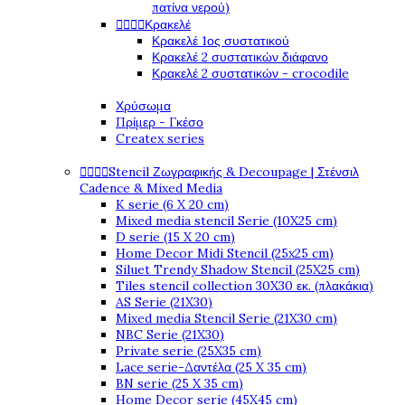
πατίνα νερού)




Κρακελέ
Κρακελέ 1ος συστατικού
Κρακελέ 2 συστατικών διάφανο
Κρακελέ 2 συστατικών - crocodile
Χρύσωμα
Πρίμερ - Γκέσο
Createx series




Stencil Ζωγραφικής & Decoupage | Στένσιλ
Cadence & Mixed Media
K serie (6 X 20 cm)
Mixed media stencil Serie (10X25 cm)
D serie (15 X 20 cm)
Home Decor Midi Stencil (25x25 cm)
Siluet Trendy Shadow Stencil (25X25 cm)
Tiles stencil collection 30X30 εκ. (πλακάκια)
AS Serie (21X30)
Mixed media Stencil Serie (21X30 cm)
NBC Serie (21X30)
Private serie (25X35 cm)
Lace serie-Δαντέλα (25 X 35 cm)
BN serie (25 X 35 cm)
Home Decor serie (45X45 cm)