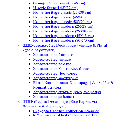
Grunge Collection (45X45 cm)
U serie Stencil (13X57 cm)
Home heritage classic (25X36 cm)
Home heritage classic (45X45 cm)
Home heritage classic (50X70 cm)
Home heritage modern (25X25 cm)
Home heritage modern (25X36 cm)
Home heritage modern (45X45 cm)
Home heritage modern (50X70 cm)




Χαρτοπετσέτες Decoupage | Vintage & Floral
Σχέδια Χειροτεχνίας
Χαρτοπετσέτες διάφορες
Χαρτοπετσέτες vintage
Χαρτοπετσέτες παιδικές
Χαρτοπετσέτες Χριστουγεννιάτικες
Χαρτοπετσέτες Πασχαλινές
Χαρτοπετσέτες καλοκαιρινές
Floral Χαρτοπετσέτες Decoupage | Λουλούδια &
Romantic Σχέδια
Χαρτοπετσέτες επαναλαμβανόμενα μοτίβα
Χαρτοπετσέτες με ζωάκια




Ριζόχαρτα Decoupage | Rice Papers για
Χειροτεχνία & Δημιουργίες
Ριζόχαρτα Cadence collection 42X30 εκ
Ριζόχαρτα metal leaf Cadence 42X31 εκ