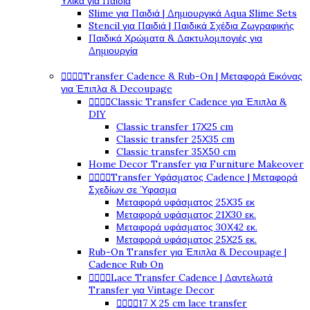
Υλικά για Παιδιά
Slime για Παιδιά | Δημιουργικά Aqua Slime Sets
Stencil για Παιδιά | Παιδικά Σχέδια Ζωγραφικής
Παιδικά Χρώματα & Δακτυλομπογιές για
Δημιουργία




Transfer Cadence & Rub-On | Μεταφορά Εικόνας
για Έπιπλα & Decoupage




Classic Transfer Cadence για Έπιπλα &
DIY
Classic transfer 17Χ25 cm
Classic transfer 25Χ35 cm
Classic transfer 35Χ50 cm
Home Decor Transfer για Furniture Makeover




Transfer Υφάσματος Cadence | Μεταφορά
Σχεδίων σε Ύφασμα
Μεταφορά υφάσματος 25Χ35 εκ
Μεταφορά υφάσματος 21Χ30 εκ.
Μεταφορά υφάσματος 30Χ42 εκ.
Μεταφορά υφάσματος 25Χ25 εκ.
Rub-On Transfer για Έπιπλα & Decoupage |
Cadence Rub On




Lace Transfer Cadence | Δαντελωτά
Transfer για Vintage Decor




17 Χ 25 cm lace transfer