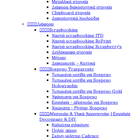
Μεταλλικά στοιχεία
Διάφορα διακοσμητικά στοιχεία
Chipboard στοιχεία
Διακοσμητικά λουλούδια




Διάφορα




Scrapbooking
Χαρτιά scrapbooking ITD
Χαρτιά scrapbooking RePrint
Χαρτιά scrapbooking Scrapberry's
Διπλόκαρφα στοιχεία
Μήτρες
Διακορευτές - Κοπτικά




Sospeso Trasparente
Τυπωμένα μοτίβα για Sospeso
Τυπωμένα μοτίβα για Sospeso
Holographic
Τυπωμένα μοτίβα για Sospeso Gold
Υφάσματα για Sospeso
Εργαλεία - αξεσουάρ για Sospeso
Χρώματα - Ρητίνες Sospeso




Αξεσουάρ & Υλικά Χειροτεχνίας | Εργαλεία
Decoupage & DIY
Καλούπια σιλικόνης
Πηλός αέρος
Σκόνη γκλίττερ Cadence