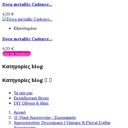
Dora metallic Cadence...
4,20 €
Εξαντλημένο
Dora metallic Cadence...
4,20 €
όλα τα προϊόντα
Κατηγορίες blog
Κατηγορίες blog


Τα νέα μας
Εκπαιδευτικά βίντεο
DIY Οδηγοί & Ιδέες
Αρχική
🎨 Υλικά Χεροτεχνίας- Ζωγραφικής
Χαρτοπετσέτες Decoupage | Vintage & Floral Σχέδια
Χειροτεχνίας