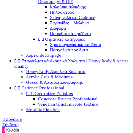
Decoupage & DIY
Καλούπια σιλικόνης
Πηλός αέρος
Σκόνη γκλίττερ Cadence
Σφραγίδες - Μελάνια
Διάφορα
Προωθητικά προϊόντα


Θεματικές κατηγορίες
Χριστουγεννιάτικα προϊόντα
Πασχαλινά προϊόντα
Χαρτιά decoupage


Επαγγελματικά Ακρυλικά Χρώματα | Heavy Body & Artist
Quality
Heavy Body Ακρυλικά Χρώματα
Acrylic Gels & Mediums
Gesso & Αστάρια Ζωγραφικής


Cadence Professional


Decorative Finishes
Concrete Stucco Professional
Venetian touch marble texture
Metallic Finishes

Σύνδεση
Σύνδεση
0
Καλάθι