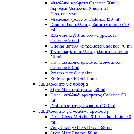
Μεταλλικά Χρώματα Cadence 70ml |
Ακρυλικά Μεταλλικά Χρώματα |
Decorezerva
Μεταλλικά χρώματα Cadence 120 ml
Diamond μεταλλικά χρώματα Cadence 70
ml
Extreme Light μεταλλικά χρώματα
Cadence 70 ml
Gilding μεταλλικά χρώματα Cadence 70 ml
Twin magic μεταλλικά χρώματα Cadence
50 ml
Dora μεταλλικά χρώματα κερί-σαπούνι
Cadence 50 ml
Prisma metallic paint
Reflectique Effect Paint




Χρώματα για ύφασμα
Style Matt υφάσματος 59 ml
Dora μεταλλικά υφάσματος Cadence 50
ml
Fashion spray για ύφασμα 100 ml




Χρώματα για γυαλί - πορσελάνη
Dora Glass Metallic & Porcelain Paint 50
ml
Very Chalky Glass Decor 59 ml
Style Matt Enamel 59 ml