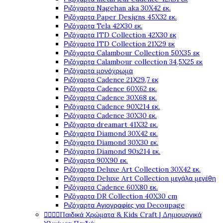
Ριζόχαρτα Nagehan aka 30X42 εκ.
Ριζόχαρτα Paper Designs 45X32 εκ.
Ριζόχαρτα Tela 42Χ30 εκ.
Ριζόχαρτα ITD Collection 42X30 εκ
Ριζόχαρτα ITD Collection 21X29 εκ
Ριζόχαρτα Calambour Collection 50X35 εκ
Ριζόχαρτα Calambour collection 34,5X25 εκ
Ριζόχαρτα μονόχρωμα
Ριζόχαρτα Cadence 21Χ29,7 εκ
Ριζόχαρτα Cadence 60X62 εκ.
Ριζόχαρτα Cadence 30X68 εκ.
Ριζόχαρτα Cadence 90X214 εκ.
Ριζόχαρτα Cadence 30X30 εκ.
Ριζόχαρτα dreamart 41X32 εκ.
Ριζόχαρτα Diamond 30X42 εκ.
Ριζόχαρτα Diamond 30X30 εκ.
Ριζόχαρτα Diamond 90x214 εκ.
Ριζόχαρτα 90X90 εκ.
Ριζόχαρτα Deluxe Art Collection 30X42 εκ.
Ριζόχαρτα Deluxe Art Collection μεγάλα μεγέθη
Ριζόχαρτα Cadence 60X80 εκ.
Ριζόχαρτα DR Collection 40X30 cm
Ριζόχαρτα Αγιογραφίες για Decoupage




Παιδικά Χρώματα & Kids Craft | Δημιουργικά