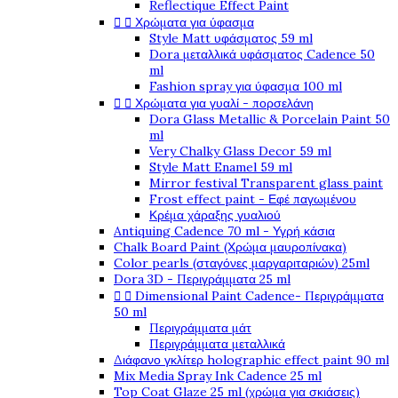
Reflectique Effect Paint


Χρώματα για ύφασμα
Style Matt υφάσματος 59 ml
Dora μεταλλικά υφάσματος Cadence 50
ml
Fashion spray για ύφασμα 100 ml


Χρώματα για γυαλί - πορσελάνη
Dora Glass Metallic & Porcelain Paint 50
ml
Very Chalky Glass Decor 59 ml
Style Matt Enamel 59 ml
Mirror festival Transparent glass paint
Frost effect paint - Εφέ παγωμένου
Κρέμα χάραξης γυαλιού
Antiquing Cadence 70 ml - Υγρή κάσια
Chalk Board Paint (Χρώμα μαυροπίνακα)
Color pearls (σταγόνες μαργαριταριών) 25ml
Dora 3D - Περιγράμματα 25 ml


Dimensional Paint Cadence- Περιγράμματα
50 ml
Περιγράμματα μάτ
Περιγράμματα μεταλλικά
Διάφανο γκλίτερ holographic effect paint 90 ml
Mix Media Spray Ink Cadence 25 ml
Top Coat Glaze 25 ml (χρώμα για σκιάσεις)