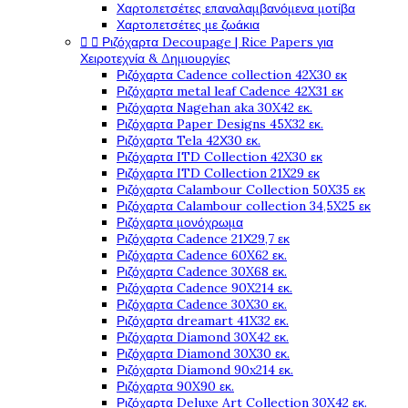
Χαρτοπετσέτες επαναλαμβανόμενα μοτίβα
Χαρτοπετσέτες με ζωάκια


Ριζόχαρτα Decoupage | Rice Papers για
Χειροτεχνία & Δημιουργίες
Ριζόχαρτα Cadence collection 42X30 εκ
Ριζόχαρτα metal leaf Cadence 42X31 εκ
Ριζόχαρτα Nagehan aka 30X42 εκ.
Ριζόχαρτα Paper Designs 45X32 εκ.
Ριζόχαρτα Tela 42Χ30 εκ.
Ριζόχαρτα ITD Collection 42X30 εκ
Ριζόχαρτα ITD Collection 21X29 εκ
Ριζόχαρτα Calambour Collection 50X35 εκ
Ριζόχαρτα Calambour collection 34,5X25 εκ
Ριζόχαρτα μονόχρωμα
Ριζόχαρτα Cadence 21Χ29,7 εκ
Ριζόχαρτα Cadence 60X62 εκ.
Ριζόχαρτα Cadence 30X68 εκ.
Ριζόχαρτα Cadence 90X214 εκ.
Ριζόχαρτα Cadence 30X30 εκ.
Ριζόχαρτα dreamart 41X32 εκ.
Ριζόχαρτα Diamond 30X42 εκ.
Ριζόχαρτα Diamond 30X30 εκ.
Ριζόχαρτα Diamond 90x214 εκ.
Ριζόχαρτα 90X90 εκ.
Ριζόχαρτα Deluxe Art Collection 30X42 εκ.