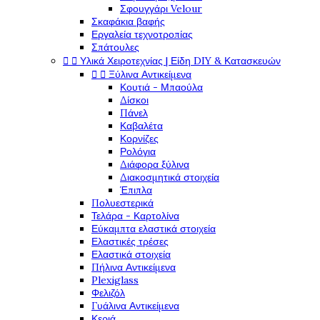
Σφουγγάρι Velour
Σκαφάκια βαφής
Εργαλεία τεχνοτροπίας
Σπάτουλες


Υλικά Χειροτεχνίας | Είδη DIY & Κατασκευών


Ξύλινα Αντικείμενα
Κουτιά - Μπαούλα
Δίσκοι
Πάνελ
Καβαλέτα
Κορνίζες
Ρολόγια
Διάφορα ξύλινα
Διακοσμητικά στοιχεία
Έπιπλα
Πολυεστερικά
Τελάρα - Καρτολίνα
Εύκαμπτα ελαστικά στοιχεία
Ελαστικές τρέσες
Ελαστικά στοιχεία
Πήλινα Αντικείμενα
Plexiglass
Φελιζόλ
Γυάλινα Αντικείμενα
Κεριά