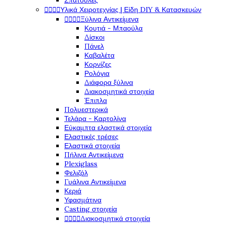
Σπάτουλες




Υλικά Χειροτεχνίας | Είδη DIY & Κατασκευών




Ξύλινα Αντικείμενα
Κουτιά - Μπαούλα
Δίσκοι
Πάνελ
Καβαλέτα
Κορνίζες
Ρολόγια
Διάφορα ξύλινα
Διακοσμητικά στοιχεία
Έπιπλα
Πολυεστερικά
Τελάρα - Καρτολίνα
Εύκαμπτα ελαστικά στοιχεία
Ελαστικές τρέσες
Ελαστικά στοιχεία
Πήλινα Αντικείμενα
Plexiglass
Φελιζόλ
Γυάλινα Αντικείμενα
Κεριά
Υφασμάτινα
Casting στοιχεία




Διακοσμητικά στοιχεία