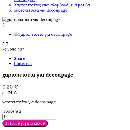
Χαρτοπετσέτες επαναλαμβανόμενα μοτίβα
χαρτοπετσέτα για decoupage



κοινοποίηση
Share
Pinterest
χαρτοπετσέτα για decoupage
0,20 €
με ΦΠΑ
χαρτοπετσέτα για decoupage
Ποσότητα

Προσθήκη στο καλάθι