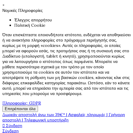
×
Νομικές Πληροφορίες
Έλεγχος απορρήτου
Πολιτική Cookie
Όταν επισκέπτεστε οποιονδήποτε ιστότοπο, ενδέχεται να αποθηκεύσει
ή να ανακτήσει πληροφορίες στο πρόγραμμα περιήγησής σας,
κυρίως με τη μορφή «cookies». Αυτές οι πληροφορίες, οι οποίες
μπορεί να αφορούν εσάς, τις προτιμήσεις σας ή τη συσκευή σας στο
Διαδίκτυο (υπολογιστή, tablet ή κινητό), χρησιμοποιούνται κυρίως
για να λειτουργήσει ο ιστότοπος όπως περιμένετε. Μπορείτε να
μάθετε περισσότερα σχετικά με τον τρόπο με τον οποίο
χρησιμοποιούμε τα cookies σε αυτόν τον ιστότοπο και να
αποτρέψετε τη ρύθμιση των μη βασικών cookies, κάνοντας κλικ στις
διάφορες επικεφαλίδες κατηγορίας παρακάτω. Ωστόσο, εάν το κάνετε
αυτό, μπορεί να επηρεάσει την εμπειρία σας από τον ιστότοπο και τις
υπηρεσίες που μπορούμε να προσφέρουμε.
Πληροφορίες: GDPR
Επιτρέπονται όλα
Δωρεάν αποστολή άνω των 39€* | Ασφαλείς πληρωμές | Γρήγορη
αποστολή | Τηλεφωνική υποστήριξη

Σύνδεση
Σύνδεση