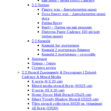
Εφέ βρύα - Moss effect Cadence


Πατίνες
Finger wax - δακτυλοπατίνα νερού
Dora finger wax - Δακτυλοπατίνα νερού
dora
Patina Spray
Rusty - Πατίνα για εφέ σκουριάς
Distress Paste Cadence 150 ml (μάτ
πατίνα νερού)


Κρακελέ
Κρακελέ 1ος συστατικού
Κρακελέ 2 συστατικών διάφανο
Κρακελέ 2 συστατικών - crocodile
Χρύσωμα
Πρίμερ - Γκέσο
Createx series


Stencil Ζωγραφικής & Decoupage | Στένσιλ
Cadence & Mixed Media
K serie (6 X 20 cm)
Mixed media stencil Serie (10X25 cm)
D serie (15 X 20 cm)
Home Decor Midi Stencil (25x25 cm)
Siluet Trendy Shadow Stencil (25X25 cm)
Tiles stencil collection 30X30 εκ. (πλακάκια)
AS Serie (21X30)