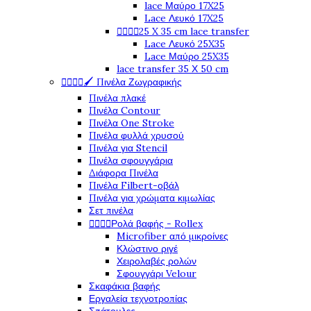
lace Μαύρο 17X25
Lace Λευκό 17X25




25 X 35 cm lace transfer
Lace Λευκό 25X35
Lace Μαύρο 25X35
lace transfer 35 Χ 50 cm




🖌️ Πινέλα Ζωγραφικής
Πινέλα πλακέ
Πινέλα Contour
Πινέλα One Stroke
Πινέλα φυλλά χρυσού
Πινέλα για Stencil
Πινέλα σφουγγάρια
Διάφορα Πινέλα
Πινέλα Filbert-οβάλ
Πινέλα για χρώματα κιμωλίας
Σετ πινέλα




Ρολά βαφής - Rollex
Microfiber από μικροίνες
Κλώστινο ριγέ
Χειρολαβές ρολών
Σφουγγάρι Velour
Σκαφάκια βαφής
Εργαλεία τεχνοτροπίας