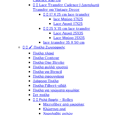
Cadence Rub On


Lace Transfer Cadence | Δαντελωτά
Transfer για Vintage Decor


17 Χ 25 cm lace transfer
lace Μαύρο 17X25
Lace Λευκό 17X25


25 X 35 cm lace transfer
Lace Λευκό 25X35
Lace Μαύρο 25X35
lace transfer 35 Χ 50 cm


🖌️ Πινέλα Ζωγραφικής
Πινέλα πλακέ
Πινέλα Contour
Πινέλα One Stroke
Πινέλα φυλλά χρυσού
Πινέλα για Stencil
Πινέλα σφουγγάρια
Διάφορα Πινέλα
Πινέλα Filbert-οβάλ
Πινέλα για χρώματα κιμωλίας
Σετ πινέλα


Ρολά βαφής - Rollex
Microfiber από μικροίνες
Κλώστινο ριγέ
Χειρολαβές ρολών