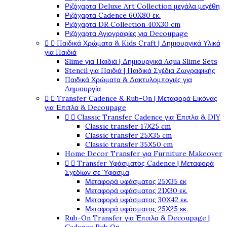
Ριζόχαρτα Deluxe Art Collection μεγάλα μεγέθη
Ριζόχαρτα Cadence 60X80 εκ.
Ριζόχαρτα DR Collection 40X30 cm
Ριζόχαρτα Αγιογραφίες για Decoupage


Παιδικά Χρώματα & Kids Craft | Δημιουργικά Υλικά
για Παιδιά
Slime για Παιδιά | Δημιουργικά Aqua Slime Sets
Stencil για Παιδιά | Παιδικά Σχέδια Ζωγραφικής
Παιδικά Χρώματα & Δακτυλομπογιές για
Δημιουργία


Transfer Cadence & Rub-On | Μεταφορά Εικόνας
για Έπιπλα & Decoupage


Classic Transfer Cadence για Έπιπλα & DIY
Classic transfer 17Χ25 cm
Classic transfer 25Χ35 cm
Classic transfer 35Χ50 cm
Home Decor Transfer για Furniture Makeover


Transfer Υφάσματος Cadence | Μεταφορά
Σχεδίων σε Ύφασμα
Μεταφορά υφάσματος 25Χ35 εκ
Μεταφορά υφάσματος 21Χ30 εκ.
Μεταφορά υφάσματος 30Χ42 εκ.
Μεταφορά υφάσματος 25Χ25 εκ.
Rub-On Transfer για Έπιπλα & Decoupage |