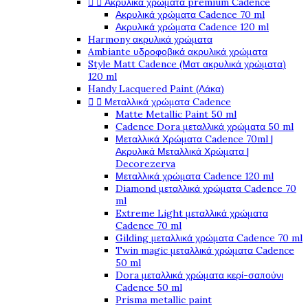


Ακρυλικά χρώματα premium Cadence
Ακρυλικά χρώματα Cadence 70 ml
Ακρυλικά χρώματα Cadence 120 ml
Harmony ακρυλικά χρώματα
Ambiante υδροφοβικά ακρυλικά χρώματα
Style Matt Cadence (Ματ ακρυλικά χρώματα)
120 ml
Handy Lacquered Paint (Λάκα)


Μεταλλικά χρώματα Cadence
Matte Metallic Paint 50 ml
Cadence Dora μεταλλικά χρώματα 50 ml
Μεταλλικά Χρώματα Cadence 70ml |
Ακρυλικά Μεταλλικά Χρώματα |
Decorezerva
Μεταλλικά χρώματα Cadence 120 ml
Diamond μεταλλικά χρώματα Cadence 70
ml
Extreme Light μεταλλικά χρώματα
Cadence 70 ml
Gilding μεταλλικά χρώματα Cadence 70 ml
Twin magic μεταλλικά χρώματα Cadence
50 ml
Dora μεταλλικά χρώματα κερί-σαπούνι
Cadence 50 ml
Prisma metallic paint