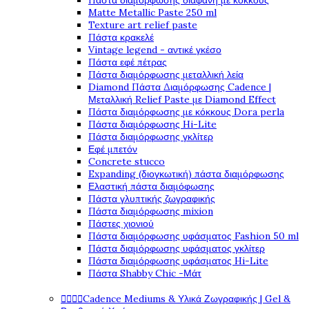
Πάστα διαμόρφωσης διάφανη με κόκκους
Matte Metallic Paste 250 ml
Texture art relief paste
Πάστα κρακελέ
Vintage legend - αντικέ γκέσο
Πάστα εφέ πέτρας
Πάστα διαμόρφωσης μεταλλική λεία
Diamond Πάστα Διαμόρφωσης Cadence |
Μεταλλική Relief Paste με Diamond Effect
Πάστα διαμόρφωσης με κόκκους Dora perla
Πάστα διαμόρφωσης Hi-Lite
Πάστα διαμόρφωσης γκλίτερ
Εφέ μπετόν
Concrete stucco
Expanding (διογκωτική) πάστα διαμόρφωσης
Ελαστική πάστα διαμόφωσης
Πάστα γλυπτικής ζωγραφικής
Πάστα διαμόρφωσης mixion
Πάστες χιονιού
Πάστα διαμόρφωσης υφάσματος Fashion 50 ml
Πάστα διαμόρφωσης υφάσματος γκλίτερ
Πάστα διαμόρφωσης υφάσματος Hi-Lite
Πάστα Shabby Chic -Μάτ




Cadence Mediums & Υλικά Ζωγραφικής | Gel &