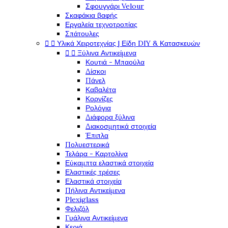
Σφουγγάρι Velour
Σκαφάκια βαφής
Εργαλεία τεχνοτροπίας
Σπάτουλες


Υλικά Χειροτεχνίας | Είδη DIY & Κατασκευών


Ξύλινα Αντικείμενα
Κουτιά - Μπαούλα
Δίσκοι
Πάνελ
Καβαλέτα
Κορνίζες
Ρολόγια
Διάφορα ξύλινα
Διακοσμητικά στοιχεία
Έπιπλα
Πολυεστερικά
Τελάρα - Καρτολίνα
Εύκαμπτα ελαστικά στοιχεία
Ελαστικές τρέσες
Ελαστικά στοιχεία
Πήλινα Αντικείμενα
Plexiglass
Φελιζόλ
Γυάλινα Αντικείμενα
Κεριά