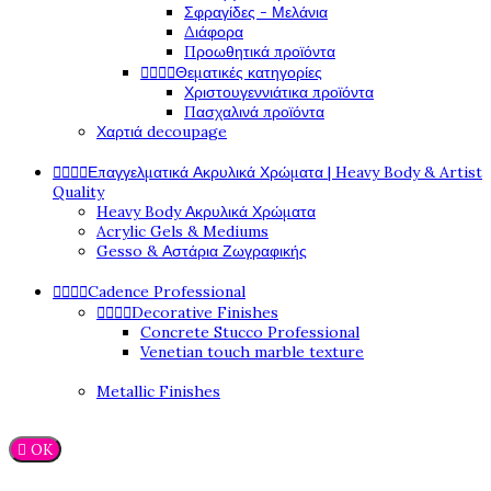
Σφραγίδες - Μελάνια
Διάφορα
Προωθητικά προϊόντα




Θεματικές κατηγορίες
Χριστουγεννιάτικα προϊόντα
Πασχαλινά προϊόντα
Χαρτιά decoupage




Επαγγελματικά Ακρυλικά Χρώματα | Heavy Body & Artist
Quality
Heavy Body Ακρυλικά Χρώματα
Acrylic Gels & Mediums
Gesso & Αστάρια Ζωγραφικής




Cadence Professional




Decorative Finishes
Concrete Stucco Professional
Venetian touch marble texture
Metallic Finishes

OK