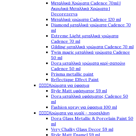
Μεταλλικά Χρώματα Cadence 70ml |
Ακρυλικά Μεταλλικά Χρώματα |
Decorezerva
Μεταλλικά χρώματα Cadence 120 ml
Diamond μεταλλικά χρώματα Cadence 70
ml
Extreme Light μεταλλικά χρώματα
Cadence 70 ml
Gilding μεταλλικά χρώματα Cadence 70 ml
Twin magic μεταλλικά χρώματα Cadence
50 ml
Dora μεταλλικά χρώματα κερί-σαπούνι
Cadence 50 ml
Prisma metallic paint
Reflectique Effect Paint




Χρώματα για ύφασμα
Style Matt υφάσματος 59 ml
Dora μεταλλικά υφάσματος Cadence 50
ml
Fashion spray για ύφασμα 100 ml




Χρώματα για γυαλί - πορσελάνη
Dora Glass Metallic & Porcelain Paint 50
ml
Very Chalky Glass Decor 59 ml
Style Matt Enamel 59 ml