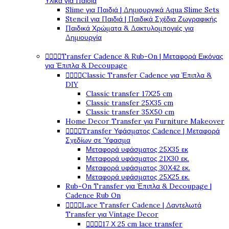
Υλικά για Παιδιά
Slime για Παιδιά | Δημιουργικά Aqua Slime Sets
Stencil για Παιδιά | Παιδικά Σχέδια Ζωγραφικής
Παιδικά Χρώματα & Δακτυλομπογιές για
Δημιουργία




Transfer Cadence & Rub-On | Μεταφορά Εικόνας
για Έπιπλα & Decoupage




Classic Transfer Cadence για Έπιπλα &
DIY
Classic transfer 17Χ25 cm
Classic transfer 25Χ35 cm
Classic transfer 35Χ50 cm
Home Decor Transfer για Furniture Makeover




Transfer Υφάσματος Cadence | Μεταφορά
Σχεδίων σε Ύφασμα
Μεταφορά υφάσματος 25Χ35 εκ
Μεταφορά υφάσματος 21Χ30 εκ.
Μεταφορά υφάσματος 30Χ42 εκ.
Μεταφορά υφάσματος 25Χ25 εκ.
Rub-On Transfer για Έπιπλα & Decoupage |
Cadence Rub On




Lace Transfer Cadence | Δαντελωτά
Transfer για Vintage Decor




17 Χ 25 cm lace transfer