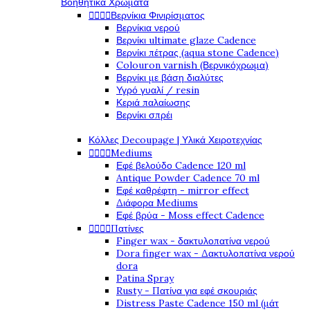
Βοηθητικά Χρώματα




Βερνίκια Φινιρίσματος
Βερνίκια νερού
Βερνίκι ultimate glaze Cadence
Βερνίκι πέτρας (aqua stone Cadence)
Colouron varnish (Βερνικόχρωμα)
Βερνίκι με βάση διαλύτες
Υγρό γυαλί / resin
Κεριά παλαίωσης
Βερνίκι σπρέι
Κόλλες Decoupage | Υλικά Χειροτεχνίας




Mediums
Εφέ βελούδο Cadence 120 ml
Antique Powder Cadence 70 ml
Εφέ καθρέφτη - mirror effect
Διάφορα Mediums
Εφέ βρύα - Moss effect Cadence




Πατίνες
Finger wax - δακτυλοπατίνα νερού
Dora finger wax - Δακτυλοπατίνα νερού
dora
Patina Spray
Rusty - Πατίνα για εφέ σκουριάς
Distress Paste Cadence 150 ml (μάτ