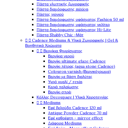
Πάστα γλυπτικής ζωγραφικής
Πάστα διαμόρφωσης mixion
Πάστες χιονιού
Πάστα διαμόρφωσης υφάσματος Fashion 50 ml
Πάστα διαμόρφωσης υφάσματος γκλίτερ
Πάστα διαμόρφωσης υφάσματος Hi-Lite
Πάστα Shabby Chic -Μάτ


Cadence Mediums & Υλικά Ζωγραφικής | Gel &
Βοηθητικά Χρώματα


Βερνίκια Φινιρίσματος
Βερνίκια νερού
Βερνίκι ultimate glaze Cadence
Βερνίκι πέτρας (aqua stone Cadence)
Colouron varnish (Βερνικόχρωμα)
Βερνίκι με βάση διαλύτες
Υγρό γυαλί / resin
Κεριά παλαίωσης
Βερνίκι σπρέι
Κόλλες Decoupage | Υλικά Χειροτεχνίας


Mediums
Εφέ βελούδο Cadence 120 ml
Antique Powder Cadence 70 ml
Εφέ καθρέφτη - mirror effect
Διάφορα Mediums