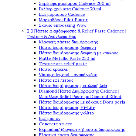
Σπρέι εφέ μαρμάρου Cadence 200 ml
Γκλίτερ χρώματα Cadence 70 ml
Εφέ μαρμάρου Cadence
Μαρκαδόροι Pilot Pintor
Σκόνες embossing Wow


Πάστες Διαμόρφωσης & Relief Paste Cadence |
Texture & Ανάγλυφα Εφέ
Κλασικές πάστες διαμόρφωσης
Πάστα διαμόρφωσης διάφανη
Πάστα διαμόρφωσης διάφανη με κόκκους
Matte Metallic Paste 250 ml
Texture art relief paste
Πάστα κρακελέ
Vintage legend - αντικέ γκέσο
Πάστα εφέ πέτρας
Πάστα διαμόρφωσης μεταλλική λεία
Diamond Πάστα Διαμόρφωσης Cadence |
Μεταλλική Relief Paste με Diamond Effect
Πάστα διαμόρφωσης με κόκκους Dora perla
Πάστα διαμόρφωσης Hi-Lite
Πάστα διαμόρφωσης γκλίτερ
Εφέ μπετόν
Concrete stucco
Expanding (διογκωτική) πάστα διαμόρφωσης
Ελαστική πάστα διαμόφωσης