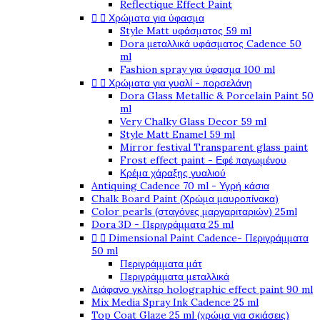
Reflectique Effect Paint


Χρώματα για ύφασμα
Style Matt υφάσματος 59 ml
Dora μεταλλικά υφάσματος Cadence 50
ml
Fashion spray για ύφασμα 100 ml


Χρώματα για γυαλί - πορσελάνη
Dora Glass Metallic & Porcelain Paint 50
ml
Very Chalky Glass Decor 59 ml
Style Matt Enamel 59 ml
Mirror festival Transparent glass paint
Frost effect paint - Εφέ παγωμένου
Κρέμα χάραξης γυαλιού
Antiquing Cadence 70 ml - Υγρή κάσια
Chalk Board Paint (Χρώμα μαυροπίνακα)
Color pearls (σταγόνες μαργαριταριών) 25ml
Dora 3D - Περιγράμματα 25 ml


Dimensional Paint Cadence- Περιγράμματα
50 ml
Περιγράμματα μάτ
Περιγράμματα μεταλλικά
Διάφανο γκλίτερ holographic effect paint 90 ml
Mix Media Spray Ink Cadence 25 ml
Top Coat Glaze 25 ml (χρώμα για σκιάσεις)