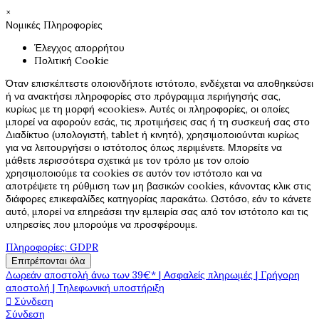
×
Νομικές Πληροφορίες
Έλεγχος απορρήτου
Πολιτική Cookie
Όταν επισκέπτεστε οποιονδήποτε ιστότοπο, ενδέχεται να αποθηκεύσει
ή να ανακτήσει πληροφορίες στο πρόγραμμα περιήγησής σας,
κυρίως με τη μορφή «cookies». Αυτές οι πληροφορίες, οι οποίες
μπορεί να αφορούν εσάς, τις προτιμήσεις σας ή τη συσκευή σας στο
Διαδίκτυο (υπολογιστή, tablet ή κινητό), χρησιμοποιούνται κυρίως
για να λειτουργήσει ο ιστότοπος όπως περιμένετε. Μπορείτε να
μάθετε περισσότερα σχετικά με τον τρόπο με τον οποίο
χρησιμοποιούμε τα cookies σε αυτόν τον ιστότοπο και να
αποτρέψετε τη ρύθμιση των μη βασικών cookies, κάνοντας κλικ στις
διάφορες επικεφαλίδες κατηγορίας παρακάτω. Ωστόσο, εάν το κάνετε
αυτό, μπορεί να επηρεάσει την εμπειρία σας από τον ιστότοπο και τις
υπηρεσίες που μπορούμε να προσφέρουμε.
Πληροφορίες: GDPR
Επιτρέπονται όλα
Δωρεάν αποστολή άνω των 39€* | Ασφαλείς πληρωμές | Γρήγορη
αποστολή | Τηλεφωνική υποστήριξη

Σύνδεση
Σύνδεση