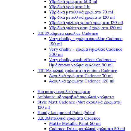
Υβριδικά χρώματα 500 ml
Υβριδικά χρώματα 2 lt
Υβριδικά μεταλλικά χρώματα 70 ml
Υβριδικά μεταλλικά χρώματα 120 ml
Υβριδικά γκλίτερ χρυσό χρώματα 120 ml
Υβριδικά γκλίτερ ασημί χρώματα 120 ml




Χρώματα κιμωλίας Cadence
Very chalky - χρώμα κιμωλίας Cadence
150 ml
Very chalky - χρώμα κιμωλίας Cadence
500 ml
Very chalky wash effect Cadence -
Ημιδιάφανο χρώμα κιμωλίας 90 ml




Ακρυλικά χρώματα premium Cadence
Ακρυλικά χρώματα Cadence 70 ml
Ακρυλικά χρώματα Cadence 120 ml
Harmony ακρυλικά χρώματα
Ambiante υδροφοβικά ακρυλικά χρώματα
Style Matt Cadence (Ματ ακρυλικά χρώματα)
120 ml
Handy Lacquered Paint (Λάκα)




Μεταλλικά χρώματα Cadence
Matte Metallic Paint 50 ml
Cadence Dora μεταλλικά χρώματα 50 ml