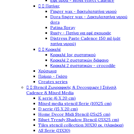
Εφέ βρύα - Moss effect Cadence


Πατίνες
Finger wax - δακτυλοπατίνα νερού
Dora finger wax - Δακτυλοπατίνα νερού
dora
Patina Spray
Rusty - Πατίνα για εφέ σκουριάς
Distress Paste Cadence 150 ml (μάτ
πατίνα νερού)


Κρακελέ
Κρακελέ 1ος συστατικού
Κρακελέ 2 συστατικών διάφανο
Κρακελέ 2 συστατικών - crocodile
Χρύσωμα
Πρίμερ - Γκέσο
Createx series


Stencil Ζωγραφικής & Decoupage | Στένσιλ
Cadence & Mixed Media
K serie (6 X 20 cm)
Mixed media stencil Serie (10X25 cm)
D serie (15 X 20 cm)
Home Decor Midi Stencil (25x25 cm)
Siluet Trendy Shadow Stencil (25X25 cm)
Tiles stencil collection 30X30 εκ. (πλακάκια)
AS Serie (21X30)