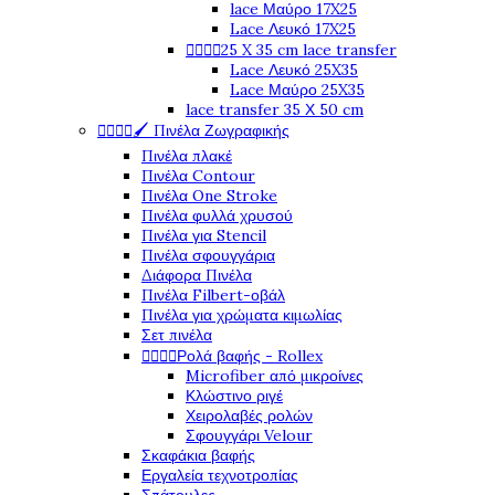
lace Μαύρο 17X25
Lace Λευκό 17X25




25 X 35 cm lace transfer
Lace Λευκό 25X35
Lace Μαύρο 25X35
lace transfer 35 Χ 50 cm




🖌️ Πινέλα Ζωγραφικής
Πινέλα πλακέ
Πινέλα Contour
Πινέλα One Stroke
Πινέλα φυλλά χρυσού
Πινέλα για Stencil
Πινέλα σφουγγάρια
Διάφορα Πινέλα
Πινέλα Filbert-οβάλ
Πινέλα για χρώματα κιμωλίας
Σετ πινέλα




Ρολά βαφής - Rollex
Microfiber από μικροίνες
Κλώστινο ριγέ
Χειρολαβές ρολών
Σφουγγάρι Velour
Σκαφάκια βαφής
Εργαλεία τεχνοτροπίας