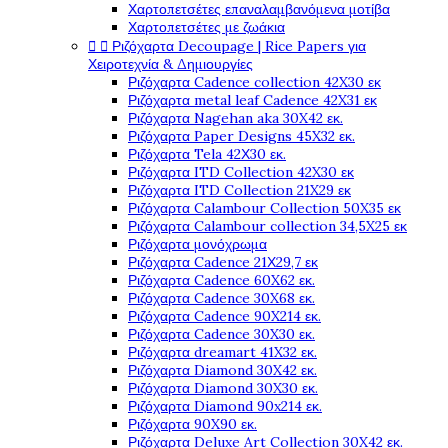
Χαρτοπετσέτες επαναλαμβανόμενα μοτίβα
Χαρτοπετσέτες με ζωάκια


Ριζόχαρτα Decoupage | Rice Papers για
Χειροτεχνία & Δημιουργίες
Ριζόχαρτα Cadence collection 42X30 εκ
Ριζόχαρτα metal leaf Cadence 42X31 εκ
Ριζόχαρτα Nagehan aka 30X42 εκ.
Ριζόχαρτα Paper Designs 45X32 εκ.
Ριζόχαρτα Tela 42Χ30 εκ.
Ριζόχαρτα ITD Collection 42X30 εκ
Ριζόχαρτα ITD Collection 21X29 εκ
Ριζόχαρτα Calambour Collection 50X35 εκ
Ριζόχαρτα Calambour collection 34,5X25 εκ
Ριζόχαρτα μονόχρωμα
Ριζόχαρτα Cadence 21Χ29,7 εκ
Ριζόχαρτα Cadence 60X62 εκ.
Ριζόχαρτα Cadence 30X68 εκ.
Ριζόχαρτα Cadence 90X214 εκ.
Ριζόχαρτα Cadence 30X30 εκ.
Ριζόχαρτα dreamart 41X32 εκ.
Ριζόχαρτα Diamond 30X42 εκ.
Ριζόχαρτα Diamond 30X30 εκ.
Ριζόχαρτα Diamond 90x214 εκ.
Ριζόχαρτα 90X90 εκ.
Ριζόχαρτα Deluxe Art Collection 30X42 εκ.