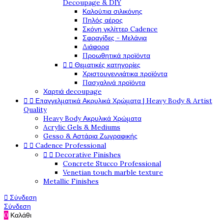
Decoupage & DIY
Καλούπια σιλικόνης
Πηλός αέρος
Σκόνη γκλίττερ Cadence
Σφραγίδες - Μελάνια
Διάφορα
Προωθητικά προϊόντα


Θεματικές κατηγορίες
Χριστουγεννιάτικα προϊόντα
Πασχαλινά προϊόντα
Χαρτιά decoupage


Επαγγελματικά Ακρυλικά Χρώματα | Heavy Body & Artist
Quality
Heavy Body Ακρυλικά Χρώματα
Acrylic Gels & Mediums
Gesso & Αστάρια Ζωγραφικής


Cadence Professional


Decorative Finishes
Concrete Stucco Professional
Venetian touch marble texture
Metallic Finishes

Σύνδεση
Σύνδεση
0
Καλάθι