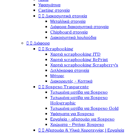
Υφασμάτινα
Casting στοιχεία


Διακοσμητικά στοιχεία
Μεταλλικά στοιχεία
Διάφορα διακοσμητικά στοιχεία
Chipboard στοιχεία
Διακοσμητικά λουλούδια


Διάφορα


Scrapbooking
Χαρτιά scrapbooking ITD
Χαρτιά scrapbooking RePrint
Χαρτιά scrapbooking Scrapberry's
Διπλόκαρφα στοιχεία
Μήτρες
Διακορευτές - Κοπτικά


Sospeso Trasparente
Τυπωμένα μοτίβα για Sospeso
Τυπωμένα μοτίβα για Sospeso
Holographic
Τυπωμένα μοτίβα για Sospeso Gold
Υφάσματα για Sospeso
Εργαλεία - αξεσουάρ για Sospeso
Χρώματα - Ρητίνες Sospeso


Αξεσουάρ & Υλικά Χειροτεχνίας | Εργαλεία