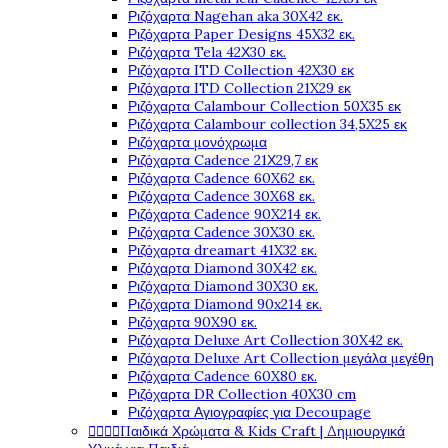
Ριζόχαρτα Nagehan aka 30X42 εκ.
Ριζόχαρτα Paper Designs 45X32 εκ.
Ριζόχαρτα Tela 42Χ30 εκ.
Ριζόχαρτα ITD Collection 42X30 εκ
Ριζόχαρτα ITD Collection 21X29 εκ
Ριζόχαρτα Calambour Collection 50X35 εκ
Ριζόχαρτα Calambour collection 34,5X25 εκ
Ριζόχαρτα μονόχρωμα
Ριζόχαρτα Cadence 21Χ29,7 εκ
Ριζόχαρτα Cadence 60X62 εκ.
Ριζόχαρτα Cadence 30X68 εκ.
Ριζόχαρτα Cadence 90X214 εκ.
Ριζόχαρτα Cadence 30X30 εκ.
Ριζόχαρτα dreamart 41X32 εκ.
Ριζόχαρτα Diamond 30X42 εκ.
Ριζόχαρτα Diamond 30X30 εκ.
Ριζόχαρτα Diamond 90x214 εκ.
Ριζόχαρτα 90X90 εκ.
Ριζόχαρτα Deluxe Art Collection 30X42 εκ.
Ριζόχαρτα Deluxe Art Collection μεγάλα μεγέθη
Ριζόχαρτα Cadence 60X80 εκ.
Ριζόχαρτα DR Collection 40X30 cm
Ριζόχαρτα Αγιογραφίες για Decoupage




Παιδικά Χρώματα & Kids Craft | Δημιουργικά