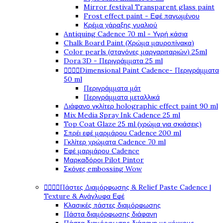
Mirror festival Transparent glass paint
Frost effect paint - Εφέ παγωμένου
Κρέμα χάραξης γυαλιού
Antiquing Cadence 70 ml - Υγρή κάσια
Chalk Board Paint (Χρώμα μαυροπίνακα)
Color pearls (σταγόνες μαργαριταριών) 25ml
Dora 3D - Περιγράμματα 25 ml




Dimensional Paint Cadence- Περιγράμματα
50 ml
Περιγράμματα μάτ
Περιγράμματα μεταλλικά
Διάφανο γκλίτερ holographic effect paint 90 ml
Mix Media Spray Ink Cadence 25 ml
Top Coat Glaze 25 ml (χρώμα για σκιάσεις)
Σπρέι εφέ μαρμάρου Cadence 200 ml
Γκλίτερ χρώματα Cadence 70 ml
Εφέ μαρμάρου Cadence
Μαρκαδόροι Pilot Pintor
Σκόνες embossing Wow




Πάστες Διαμόρφωσης & Relief Paste Cadence |
Texture & Ανάγλυφα Εφέ
Κλασικές πάστες διαμόρφωσης
Πάστα διαμόρφωσης διάφανη