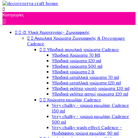

Κατηγορίες



🎨 Υλικά Χεροτεχνίας- Ζωγραφικής


Ακρυλικά Χρώματα Ζωγραφικής & Decoupage
Cadence


Υβριδικά ακρυλικά χρώματα Cadence
Υβριδικά Χρώματα 70 Ml
Υβριδικά χρώματα 120 ml
Υβριδικά χρώματα 500 ml
Υβριδικά χρώματα 2 lt
Υβριδικά μεταλλικά χρώματα 70 ml
Υβριδικά μεταλλικά χρώματα 120 ml
Υβριδικά γκλίτερ χρυσό χρώματα 120 ml
Υβριδικά γκλίτερ ασημί χρώματα 120 ml


Χρώματα κιμωλίας Cadence
Very chalky - χρώμα κιμωλίας Cadence
150 ml
Very chalky - χρώμα κιμωλίας Cadence
500 ml
Very chalky wash effect Cadence -
Ημιδιάφανο χρώμα κιμωλίας 90 ml