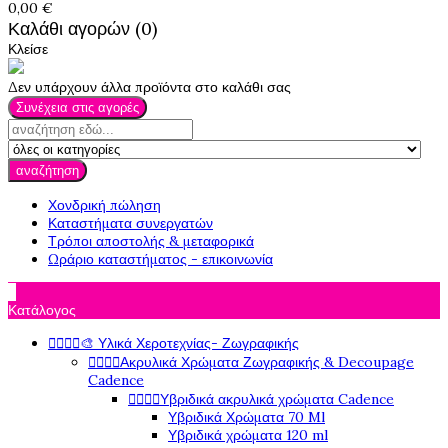
0,00 €
Καλάθι αγορών (0)
Κλείσε
Δεν υπάρχουν άλλα προϊόντα στο καλάθι σας
Συνέχεια στις αγορές
αναζήτηση
Χονδρική πώληση
Καταστήματα συνεργατών
Τρόποι αποστολής & μεταφορικά
Ωράριο καταστήματος - επικοινωνία

Κατάλογος




🎨 Υλικά Χεροτεχνίας- Ζωγραφικής




Ακρυλικά Χρώματα Ζωγραφικής & Decoupage
Cadence




Υβριδικά ακρυλικά χρώματα Cadence
Υβριδικά Χρώματα 70 Ml
Υβριδικά χρώματα 120 ml