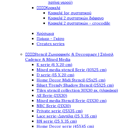
πατίνα νερού)




Κρακελέ
Κρακελέ 1ος συστατικού
Κρακελέ 2 συστατικών διάφανο
Κρακελέ 2 συστατικών - crocodile
Χρύσωμα
Πρίμερ - Γκέσο
Createx series




Stencil Ζωγραφικής & Decoupage | Στένσιλ
Cadence & Mixed Media
K serie (6 X 20 cm)
Mixed media stencil Serie (10X25 cm)
D serie (15 X 20 cm)
Home Decor Midi Stencil (25x25 cm)
Siluet Trendy Shadow Stencil (25X25 cm)
Tiles stencil collection 30X30 εκ. (πλακάκια)
AS Serie (21X30)
Mixed media Stencil Serie (21X30 cm)
NBC Serie (21X30)
Private serie (25X35 cm)
Lace serie-Δαντέλα (25 X 35 cm)
BN serie (25 X 35 cm)
Home Decor serie (45X45 cm)