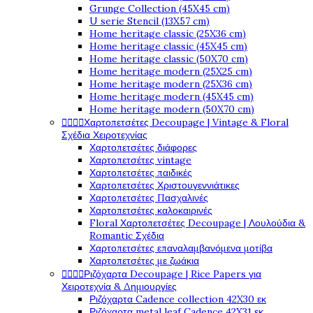
Grunge Collection (45X45 cm)
U serie Stencil (13X57 cm)
Home heritage classic (25X36 cm)
Home heritage classic (45X45 cm)
Home heritage classic (50X70 cm)
Home heritage modern (25X25 cm)
Home heritage modern (25X36 cm)
Home heritage modern (45X45 cm)
Home heritage modern (50X70 cm)




Χαρτοπετσέτες Decoupage | Vintage & Floral
Σχέδια Χειροτεχνίας
Χαρτοπετσέτες διάφορες
Χαρτοπετσέτες vintage
Χαρτοπετσέτες παιδικές
Χαρτοπετσέτες Χριστουγεννιάτικες
Χαρτοπετσέτες Πασχαλινές
Χαρτοπετσέτες καλοκαιρινές
Floral Χαρτοπετσέτες Decoupage | Λουλούδια &
Romantic Σχέδια
Χαρτοπετσέτες επαναλαμβανόμενα μοτίβα
Χαρτοπετσέτες με ζωάκια




Ριζόχαρτα Decoupage | Rice Papers για
Χειροτεχνία & Δημιουργίες
Ριζόχαρτα Cadence collection 42X30 εκ
Ριζόχαρτα metal leaf Cadence 42X31 εκ