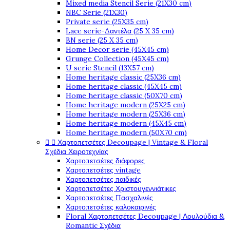
Mixed media Stencil Serie (21X30 cm)
NBC Serie (21X30)
Private serie (25X35 cm)
Lace serie-Δαντέλα (25 X 35 cm)
BN serie (25 X 35 cm)
Home Decor serie (45X45 cm)
Grunge Collection (45X45 cm)
U serie Stencil (13X57 cm)
Home heritage classic (25X36 cm)
Home heritage classic (45X45 cm)
Home heritage classic (50X70 cm)
Home heritage modern (25X25 cm)
Home heritage modern (25X36 cm)
Home heritage modern (45X45 cm)
Home heritage modern (50X70 cm)


Χαρτοπετσέτες Decoupage | Vintage & Floral
Σχέδια Χειροτεχνίας
Χαρτοπετσέτες διάφορες
Χαρτοπετσέτες vintage
Χαρτοπετσέτες παιδικές
Χαρτοπετσέτες Χριστουγεννιάτικες
Χαρτοπετσέτες Πασχαλινές
Χαρτοπετσέτες καλοκαιρινές
Floral Χαρτοπετσέτες Decoupage | Λουλούδια &
Romantic Σχέδια