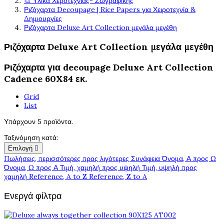
🎨 Υλικά Χεροτεχνίας- Ζωγραφικής
Ριζόχαρτα Decoupage | Rice Papers για Χειροτεχνία &
Δημιουργίες
Ριζόχαρτα Deluxe Art Collection μεγάλα μεγέθη
Ριζόχαρτα Deluxe Art Collection μεγάλα μεγέθη
Ριζόχαρτα για decoupage Deluxe Art Collection
Cadence 60X84 εκ.
Grid
List
Υπάρχουν 5 προϊόντα.
Ταξινόμηση κατά:
Επιλογή

Πωλήσεις, περισσότερες προς λιγότερες
Συνάφεια
Όνομα, Α προς Ω
Όνομα, Ω προς Α
Τιμή, χαμηλή προς υψηλή
Τιμή, υψηλή προς
χαμηλή
Reference, A to Z
Reference, Z to A
Ενεργά φίλτρα