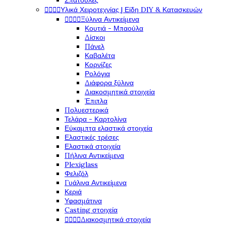
Σπάτουλες




Υλικά Χειροτεχνίας | Είδη DIY & Κατασκευών




Ξύλινα Αντικείμενα
Κουτιά - Μπαούλα
Δίσκοι
Πάνελ
Καβαλέτα
Κορνίζες
Ρολόγια
Διάφορα ξύλινα
Διακοσμητικά στοιχεία
Έπιπλα
Πολυεστερικά
Τελάρα - Καρτολίνα
Εύκαμπτα ελαστικά στοιχεία
Ελαστικές τρέσες
Ελαστικά στοιχεία
Πήλινα Αντικείμενα
Plexiglass
Φελιζόλ
Γυάλινα Αντικείμενα
Κεριά
Υφασμάτινα
Casting στοιχεία




Διακοσμητικά στοιχεία