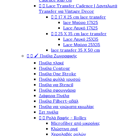
Cadence Rub On


Lace Transfer Cadence | Δαντελωτά
Transfer για Vintage Decor


17 Χ 25 cm lace transfer
lace Μαύρο 17X25
Lace Λευκό 17X25


25 X 35 cm lace transfer
Lace Λευκό 25X35
Lace Μαύρο 25X35
lace transfer 35 Χ 50 cm


🖌️ Πινέλα Ζωγραφικής
Πινέλα πλακέ
Πινέλα Contour
Πινέλα One Stroke
Πινέλα φυλλά χρυσού
Πινέλα για Stencil
Πινέλα σφουγγάρια
Διάφορα Πινέλα
Πινέλα Filbert-οβάλ
Πινέλα για χρώματα κιμωλίας
Σετ πινέλα


Ρολά βαφής - Rollex
Microfiber από μικροίνες
Κλώστινο ριγέ
Χειρολαβές ρολών