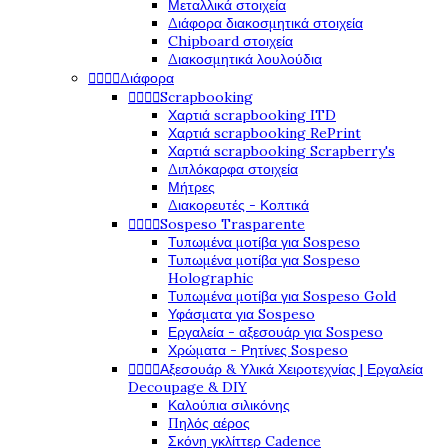
Μεταλλικά στοιχεία
Διάφορα διακοσμητικά στοιχεία
Chipboard στοιχεία
Διακοσμητικά λουλούδια




Διάφορα




Scrapbooking
Χαρτιά scrapbooking ITD
Χαρτιά scrapbooking RePrint
Χαρτιά scrapbooking Scrapberry's
Διπλόκαρφα στοιχεία
Μήτρες
Διακορευτές - Κοπτικά




Sospeso Trasparente
Τυπωμένα μοτίβα για Sospeso
Τυπωμένα μοτίβα για Sospeso
Holographic
Τυπωμένα μοτίβα για Sospeso Gold
Υφάσματα για Sospeso
Εργαλεία - αξεσουάρ για Sospeso
Χρώματα - Ρητίνες Sospeso




Αξεσουάρ & Υλικά Χειροτεχνίας | Εργαλεία
Decoupage & DIY
Καλούπια σιλικόνης
Πηλός αέρος
Σκόνη γκλίττερ Cadence