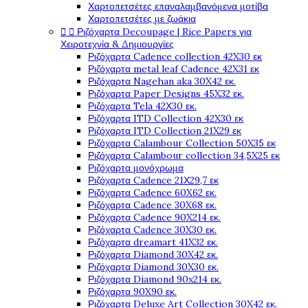
Χαρτοπετσέτες επαναλαμβανόμενα μοτίβα
Χαρτοπετσέτες με ζωάκια


Ριζόχαρτα Decoupage | Rice Papers για
Χειροτεχνία & Δημιουργίες
Ριζόχαρτα Cadence collection 42X30 εκ
Ριζόχαρτα metal leaf Cadence 42X31 εκ
Ριζόχαρτα Nagehan aka 30X42 εκ.
Ριζόχαρτα Paper Designs 45X32 εκ.
Ριζόχαρτα Tela 42Χ30 εκ.
Ριζόχαρτα ITD Collection 42X30 εκ
Ριζόχαρτα ITD Collection 21X29 εκ
Ριζόχαρτα Calambour Collection 50X35 εκ
Ριζόχαρτα Calambour collection 34,5X25 εκ
Ριζόχαρτα μονόχρωμα
Ριζόχαρτα Cadence 21Χ29,7 εκ
Ριζόχαρτα Cadence 60X62 εκ.
Ριζόχαρτα Cadence 30X68 εκ.
Ριζόχαρτα Cadence 90X214 εκ.
Ριζόχαρτα Cadence 30X30 εκ.
Ριζόχαρτα dreamart 41X32 εκ.
Ριζόχαρτα Diamond 30X42 εκ.
Ριζόχαρτα Diamond 30X30 εκ.
Ριζόχαρτα Diamond 90x214 εκ.
Ριζόχαρτα 90X90 εκ.
Ριζόχαρτα Deluxe Art Collection 30X42 εκ.