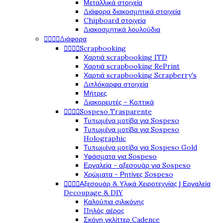
Μεταλλικά στοιχεία
Διάφορα διακοσμητικά στοιχεία
Chipboard στοιχεία
Διακοσμητικά λουλούδια




Διάφορα




Scrapbooking
Χαρτιά scrapbooking ITD
Χαρτιά scrapbooking RePrint
Χαρτιά scrapbooking Scrapberry's
Διπλόκαρφα στοιχεία
Μήτρες
Διακορευτές - Κοπτικά




Sospeso Trasparente
Τυπωμένα μοτίβα για Sospeso
Τυπωμένα μοτίβα για Sospeso
Holographic
Τυπωμένα μοτίβα για Sospeso Gold
Υφάσματα για Sospeso
Εργαλεία - αξεσουάρ για Sospeso
Χρώματα - Ρητίνες Sospeso




Αξεσουάρ & Υλικά Χειροτεχνίας | Εργαλεία
Decoupage & DIY
Καλούπια σιλικόνης
Πηλός αέρος
Σκόνη γκλίττερ Cadence