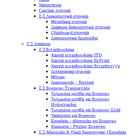
Υφασμάτινα
Casting στοιχεία


Διακοσμητικά στοιχεία
Μεταλλικά στοιχεία
Διάφορα διακοσμητικά στοιχεία
Chipboard στοιχεία
Διακοσμητικά λουλούδια


Διάφορα


Scrapbooking
Χαρτιά scrapbooking ITD
Χαρτιά scrapbooking RePrint
Χαρτιά scrapbooking Scrapberry's
Διπλόκαρφα στοιχεία
Μήτρες
Διακορευτές - Κοπτικά


Sospeso Trasparente
Τυπωμένα μοτίβα για Sospeso
Τυπωμένα μοτίβα για Sospeso
Holographic
Τυπωμένα μοτίβα για Sospeso Gold
Υφάσματα για Sospeso
Εργαλεία - αξεσουάρ για Sospeso
Χρώματα - Ρητίνες Sospeso


Αξεσουάρ & Υλικά Χειροτεχνίας | Εργαλεία