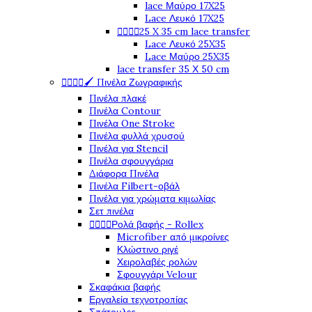
lace Μαύρο 17X25
Lace Λευκό 17X25




25 X 35 cm lace transfer
Lace Λευκό 25X35
Lace Μαύρο 25X35
lace transfer 35 Χ 50 cm




🖌️ Πινέλα Ζωγραφικής
Πινέλα πλακέ
Πινέλα Contour
Πινέλα One Stroke
Πινέλα φυλλά χρυσού
Πινέλα για Stencil
Πινέλα σφουγγάρια
Διάφορα Πινέλα
Πινέλα Filbert-οβάλ
Πινέλα για χρώματα κιμωλίας
Σετ πινέλα




Ρολά βαφής - Rollex
Microfiber από μικροίνες
Κλώστινο ριγέ
Χειρολαβές ρολών
Σφουγγάρι Velour
Σκαφάκια βαφής
Εργαλεία τεχνοτροπίας