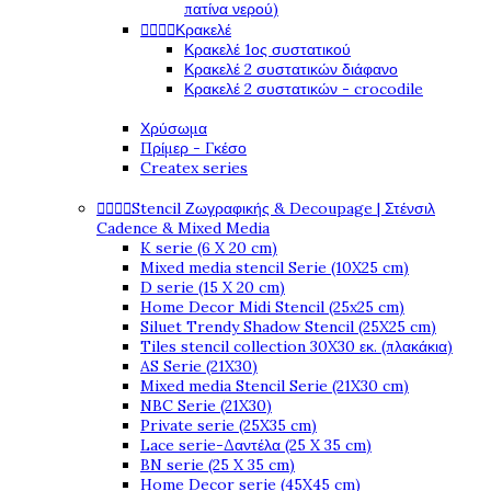
πατίνα νερού)




Κρακελέ
Κρακελέ 1ος συστατικού
Κρακελέ 2 συστατικών διάφανο
Κρακελέ 2 συστατικών - crocodile
Χρύσωμα
Πρίμερ - Γκέσο
Createx series




Stencil Ζωγραφικής & Decoupage | Στένσιλ
Cadence & Mixed Media
K serie (6 X 20 cm)
Mixed media stencil Serie (10X25 cm)
D serie (15 X 20 cm)
Home Decor Midi Stencil (25x25 cm)
Siluet Trendy Shadow Stencil (25X25 cm)
Tiles stencil collection 30X30 εκ. (πλακάκια)
AS Serie (21X30)
Mixed media Stencil Serie (21X30 cm)
NBC Serie (21X30)
Private serie (25X35 cm)
Lace serie-Δαντέλα (25 X 35 cm)
BN serie (25 X 35 cm)
Home Decor serie (45X45 cm)