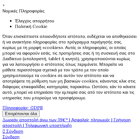
×
Νομικές Πληροφορίες
Έλεγχος απορρήτου
Πολιτική Cookie
Όταν επισκέπτεστε οποιονδήποτε ιστότοπο, ενδέχεται να αποθηκεύσει
ή να ανακτήσει πληροφορίες στο πρόγραμμα περιήγησής σας,
κυρίως με τη μορφή «cookies». Αυτές οι πληροφορίες, οι οποίες
μπορεί να αφορούν εσάς, τις προτιμήσεις σας ή τη συσκευή σας στο
Διαδίκτυο (υπολογιστή, tablet ή κινητό), χρησιμοποιούνται κυρίως
για να λειτουργήσει ο ιστότοπος όπως περιμένετε. Μπορείτε να
μάθετε περισσότερα σχετικά με τον τρόπο με τον οποίο
χρησιμοποιούμε τα cookies σε αυτόν τον ιστότοπο και να
αποτρέψετε τη ρύθμιση των μη βασικών cookies, κάνοντας κλικ στις
διάφορες επικεφαλίδες κατηγορίας παρακάτω. Ωστόσο, εάν το κάνετε
αυτό, μπορεί να επηρεάσει την εμπειρία σας από τον ιστότοπο και τις
υπηρεσίες που μπορούμε να προσφέρουμε.
Πληροφορίες: GDPR
Επιτρέπονται όλα
Δωρεάν αποστολή άνω των 39€* | Ασφαλείς πληρωμές | Γρήγορη
αποστολή | Τηλεφωνική υποστήριξη

Σύνδεση
Σύνδεση