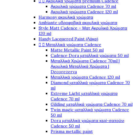


Ακρυλικά χρώματα premium Cadence
Ακρυλικά χρώματα Cadence 70 ml
Ακρυλικά χρώματα Cadence 120 ml
Harmony ακρυλικά χρώματα
Ambiante υδροφοβικά ακρυλικά χρώματα
Style Matt Cadence – Ματ Ακρυλικά Χρώματα
120 ml
Handy Lacquered Paint (Λάκα)


Μεταλλικά χρώματα Cadence
Matte Metallic Paint 50 ml
Cadence Dora μεταλλικά χρώματα 50 ml
Μεταλλικά Χρώματα Cadence 70ml |
Ακρυλικά Μεταλλικά Χρώματα |
Decorezerva
Μεταλλικά χρώματα Cadence 120 ml
Diamond μεταλλικά χρώματα Cadence 70
ml
Extreme Light μεταλλικά χρώματα
Cadence 70 ml
Gilding μεταλλικά χρώματα Cadence 70 ml
Twin magic μεταλλικά χρώματα Cadence
50 ml
Dora μεταλλικά χρώματα κερί-σαπούνι
Cadence 50 ml
Prisma metallic paint