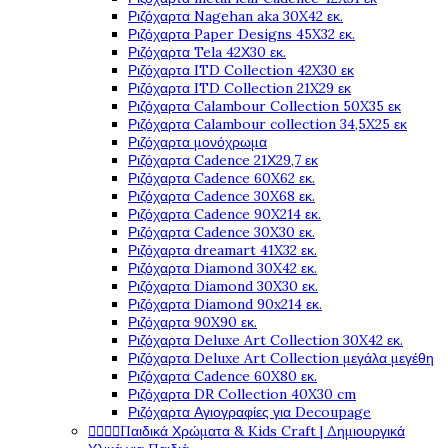
Ριζόχαρτα Nagehan aka 30X42 εκ.
Ριζόχαρτα Paper Designs 45X32 εκ.
Ριζόχαρτα Tela 42Χ30 εκ.
Ριζόχαρτα ITD Collection 42X30 εκ
Ριζόχαρτα ITD Collection 21X29 εκ
Ριζόχαρτα Calambour Collection 50X35 εκ
Ριζόχαρτα Calambour collection 34,5X25 εκ
Ριζόχαρτα μονόχρωμα
Ριζόχαρτα Cadence 21Χ29,7 εκ
Ριζόχαρτα Cadence 60X62 εκ.
Ριζόχαρτα Cadence 30X68 εκ.
Ριζόχαρτα Cadence 90X214 εκ.
Ριζόχαρτα Cadence 30X30 εκ.
Ριζόχαρτα dreamart 41X32 εκ.
Ριζόχαρτα Diamond 30X42 εκ.
Ριζόχαρτα Diamond 30X30 εκ.
Ριζόχαρτα Diamond 90x214 εκ.
Ριζόχαρτα 90X90 εκ.
Ριζόχαρτα Deluxe Art Collection 30X42 εκ.
Ριζόχαρτα Deluxe Art Collection μεγάλα μεγέθη
Ριζόχαρτα Cadence 60X80 εκ.
Ριζόχαρτα DR Collection 40X30 cm
Ριζόχαρτα Αγιογραφίες για Decoupage




Παιδικά Χρώματα & Kids Craft | Δημιουργικά