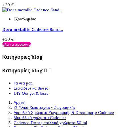
4,20 €
Εξαντλημένο
Dora metallic Cadence Sand...
4,20 €
όλα τα προϊόντα
Κατηγορίες blog
Κατηγορίες blog


Τα νέα μας
Εκπαιδευτικά βίντεο
DIY Οδηγοί & Ιδέες
Αρχική
🎨 Υλικά Χεροτεχνίας- Ζωγραφικής
Ακρυλικά Χρώματα Ζωγραφικής & Decoupage Cadence
Μεταλλικά χρώματα Cadence
Cadence Dora μεταλλικά χρώματα 50 ml