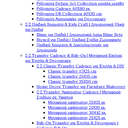
Ριζόχαρτα Deluxe Art Collection μεγάλα μεγέθη
Ριζόχαρτα Cadence 60X80 εκ.
Ριζόχαρτα DR Collection 40X30 cm
Ριζόχαρτα Αγιογραφίες για Decoupage


Παιδικά Χρώματα & Kids Craft | Δημιουργικά Υλικά
για Παιδιά
Slime για Παιδιά | Δημιουργικά Aqua Slime Sets
Stencil για Παιδιά | Παιδικά Σχέδια Ζωγραφικής
Παιδικά Χρώματα & Δακτυλομπογιές για
Δημιουργία


Transfer Cadence & Rub-On | Μεταφορά Εικόνας
για Έπιπλα & Decoupage


Classic Transfer Cadence για Έπιπλα & DIY
Classic transfer 17Χ25 cm
Classic transfer 25Χ35 cm
Classic transfer 35Χ50 cm
Home Decor Transfer για Furniture Makeover


Transfer Υφάσματος Cadence | Μεταφορά
Σχεδίων σε Ύφασμα
Μεταφορά υφάσματος 25Χ35 εκ
Μεταφορά υφάσματος 21Χ30 εκ.
Μεταφορά υφάσματος 30Χ42 εκ.
Μεταφορά υφάσματος 25Χ25 εκ.
Rub-On Transfer για Έπιπλα & Decoupage |