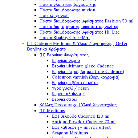
Πάστα γλυπτικής ζωγραφικής
Πάστα διαμόρφωσης mixion
Πάστες χιονιού
Πάστα διαμόρφωσης υφάσματος Fashion 50 ml
Πάστα διαμόρφωσης υφάσματος γκλίτερ
Πάστα διαμόρφωσης υφάσματος Hi-Lite
Πάστα Shabby Chic -Μάτ


Cadence Mediums & Υλικά Ζωγραφικής | Gel &
Βοηθητικά Χρώματα


Βερνίκια Φινιρίσματος
Βερνίκια νερού
Βερνίκι ultimate glaze Cadence
Βερνίκι πέτρας (aqua stone Cadence)
Colouron varnish (Βερνικόχρωμα)
Βερνίκι με βάση διαλύτες
Υγρό γυαλί / resin
Κεριά παλαίωσης
Βερνίκι σπρέι
Κόλλες Decoupage | Υλικά Χειροτεχνίας


Mediums
Εφέ βελούδο Cadence 120 ml
Antique Powder Cadence 70 ml
Εφέ καθρέφτη - mirror effect
Διάφορα Mediums