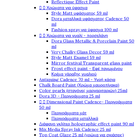
Reflectique Effect Paint


Χρώματα για ύφασμα
Style Matt υφάσματος 59 ml
Dora μεταλλικά υφάσματος Cadence 50
ml
Fashion spray για ύφασμα 100 ml


Χρώματα για γυαλί - πορσελάνη
Dora Glass Metallic & Porcelain Paint 50
ml
Very Chalky Glass Decor 59 ml
Style Matt Enamel 59 ml
Mirror festival Transparent glass paint
Frost effect paint - Εφέ παγωμένου
Κρέμα χάραξης γυαλιού
Antiquing Cadence 70 ml - Υγρή κάσια
Chalk Board Paint (Χρώμα μαυροπίνακα)
Color pearls (σταγόνες μαργαριταριών) 25ml
Dora 3D - Περιγράμματα 25 ml


Dimensional Paint Cadence- Περιγράμματα
50 ml
Περιγράμματα μάτ
Περιγράμματα μεταλλικά
Διάφανο γκλίτερ holographic effect paint 90 ml
Mix Media Spray Ink Cadence 25 ml
Top Coat Glaze 25 ml (χρώμα για σκιάσεις)