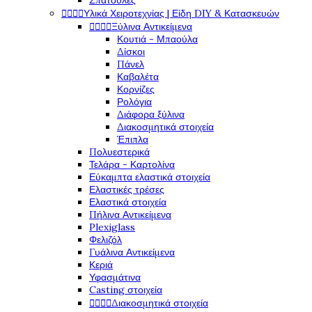
Σπάτουλες




Υλικά Χειροτεχνίας | Είδη DIY & Κατασκευών




Ξύλινα Αντικείμενα
Κουτιά - Μπαούλα
Δίσκοι
Πάνελ
Καβαλέτα
Κορνίζες
Ρολόγια
Διάφορα ξύλινα
Διακοσμητικά στοιχεία
Έπιπλα
Πολυεστερικά
Τελάρα - Καρτολίνα
Εύκαμπτα ελαστικά στοιχεία
Ελαστικές τρέσες
Ελαστικά στοιχεία
Πήλινα Αντικείμενα
Plexiglass
Φελιζόλ
Γυάλινα Αντικείμενα
Κεριά
Υφασμάτινα
Casting στοιχεία




Διακοσμητικά στοιχεία