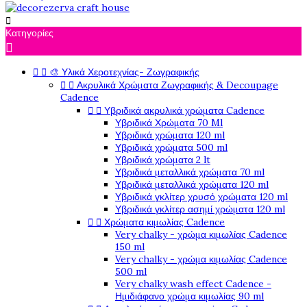

Κατηγορίες



🎨 Υλικά Χεροτεχνίας- Ζωγραφικής


Ακρυλικά Χρώματα Ζωγραφικής & Decoupage
Cadence


Υβριδικά ακρυλικά χρώματα Cadence
Υβριδικά Χρώματα 70 Ml
Υβριδικά χρώματα 120 ml
Υβριδικά χρώματα 500 ml
Υβριδικά χρώματα 2 lt
Υβριδικά μεταλλικά χρώματα 70 ml
Υβριδικά μεταλλικά χρώματα 120 ml
Υβριδικά γκλίτερ χρυσό χρώματα 120 ml
Υβριδικά γκλίτερ ασημί χρώματα 120 ml


Χρώματα κιμωλίας Cadence
Very chalky - χρώμα κιμωλίας Cadence
150 ml
Very chalky - χρώμα κιμωλίας Cadence
500 ml
Very chalky wash effect Cadence -
Ημιδιάφανο χρώμα κιμωλίας 90 ml