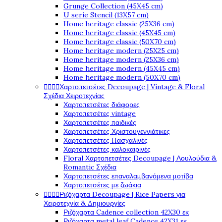
Grunge Collection (45X45 cm)
U serie Stencil (13X57 cm)
Home heritage classic (25X36 cm)
Home heritage classic (45X45 cm)
Home heritage classic (50X70 cm)
Home heritage modern (25X25 cm)
Home heritage modern (25X36 cm)
Home heritage modern (45X45 cm)
Home heritage modern (50X70 cm)




Χαρτοπετσέτες Decoupage | Vintage & Floral
Σχέδια Χειροτεχνίας
Χαρτοπετσέτες διάφορες
Χαρτοπετσέτες vintage
Χαρτοπετσέτες παιδικές
Χαρτοπετσέτες Χριστουγεννιάτικες
Χαρτοπετσέτες Πασχαλινές
Χαρτοπετσέτες καλοκαιρινές
Floral Χαρτοπετσέτες Decoupage | Λουλούδια &
Romantic Σχέδια
Χαρτοπετσέτες επαναλαμβανόμενα μοτίβα
Χαρτοπετσέτες με ζωάκια




Ριζόχαρτα Decoupage | Rice Papers για
Χειροτεχνία & Δημιουργίες
Ριζόχαρτα Cadence collection 42X30 εκ
Ριζόχαρτα metal leaf Cadence 42X31 εκ