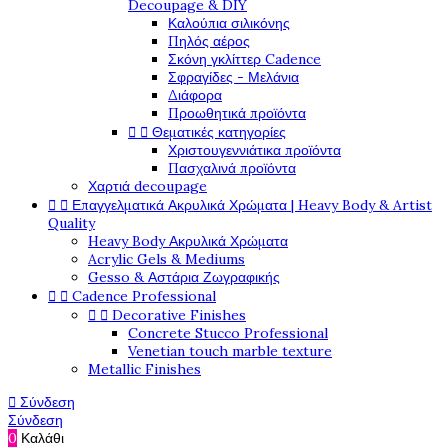
Decoupage & DIY
Καλούπια σιλικόνης
Πηλός αέρος
Σκόνη γκλίττερ Cadence
Σφραγίδες - Μελάνια
Διάφορα
Προωθητικά προϊόντα


Θεματικές κατηγορίες
Χριστουγεννιάτικα προϊόντα
Πασχαλινά προϊόντα
Χαρτιά decoupage


Επαγγελματικά Ακρυλικά Χρώματα | Heavy Body & Artist
Quality
Heavy Body Ακρυλικά Χρώματα
Acrylic Gels & Mediums
Gesso & Αστάρια Ζωγραφικής


Cadence Professional


Decorative Finishes
Concrete Stucco Professional
Venetian touch marble texture
Metallic Finishes

Σύνδεση
Σύνδεση
0
Καλάθι