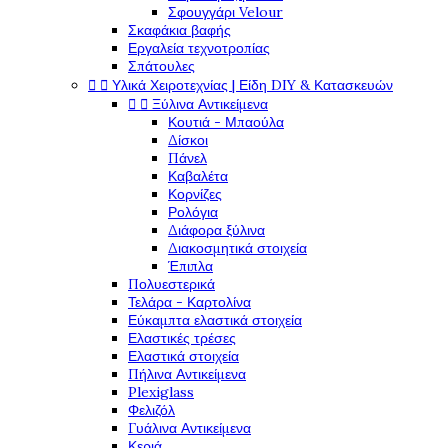
Σφουγγάρι Velour
Σκαφάκια βαφής
Εργαλεία τεχνοτροπίας
Σπάτουλες


Υλικά Χειροτεχνίας | Είδη DIY & Κατασκευών


Ξύλινα Αντικείμενα
Κουτιά - Μπαούλα
Δίσκοι
Πάνελ
Καβαλέτα
Κορνίζες
Ρολόγια
Διάφορα ξύλινα
Διακοσμητικά στοιχεία
Έπιπλα
Πολυεστερικά
Τελάρα - Καρτολίνα
Εύκαμπτα ελαστικά στοιχεία
Ελαστικές τρέσες
Ελαστικά στοιχεία
Πήλινα Αντικείμενα
Plexiglass
Φελιζόλ
Γυάλινα Αντικείμενα
Κεριά