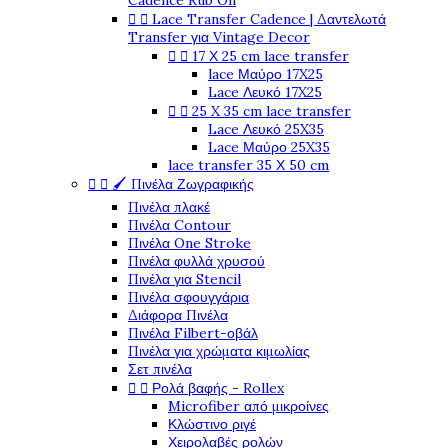
Cadence Rub On


Lace Transfer Cadence | Δαντελωτά
Transfer για Vintage Decor


17 Χ 25 cm lace transfer
lace Μαύρο 17X25
Lace Λευκό 17X25


25 X 35 cm lace transfer
Lace Λευκό 25X35
Lace Μαύρο 25X35
lace transfer 35 Χ 50 cm


🖌️ Πινέλα Ζωγραφικής
Πινέλα πλακέ
Πινέλα Contour
Πινέλα One Stroke
Πινέλα φυλλά χρυσού
Πινέλα για Stencil
Πινέλα σφουγγάρια
Διάφορα Πινέλα
Πινέλα Filbert-οβάλ
Πινέλα για χρώματα κιμωλίας
Σετ πινέλα


Ρολά βαφής - Rollex
Microfiber από μικροίνες
Κλώστινο ριγέ
Χειρολαβές ρολών