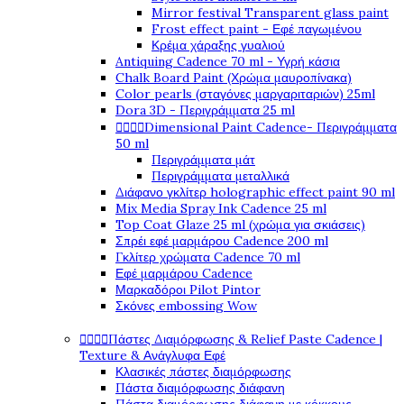
Mirror festival Transparent glass paint
Frost effect paint - Εφέ παγωμένου
Κρέμα χάραξης γυαλιού
Antiquing Cadence 70 ml - Υγρή κάσια
Chalk Board Paint (Χρώμα μαυροπίνακα)
Color pearls (σταγόνες μαργαριταριών) 25ml
Dora 3D - Περιγράμματα 25 ml




Dimensional Paint Cadence- Περιγράμματα
50 ml
Περιγράμματα μάτ
Περιγράμματα μεταλλικά
Διάφανο γκλίτερ holographic effect paint 90 ml
Mix Media Spray Ink Cadence 25 ml
Top Coat Glaze 25 ml (χρώμα για σκιάσεις)
Σπρέι εφέ μαρμάρου Cadence 200 ml
Γκλίτερ χρώματα Cadence 70 ml
Εφέ μαρμάρου Cadence
Μαρκαδόροι Pilot Pintor
Σκόνες embossing Wow




Πάστες Διαμόρφωσης & Relief Paste Cadence |
Texture & Ανάγλυφα Εφέ
Κλασικές πάστες διαμόρφωσης
Πάστα διαμόρφωσης διάφανη