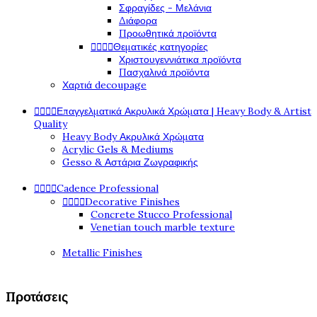
Σφραγίδες - Μελάνια
Διάφορα
Προωθητικά προϊόντα




Θεματικές κατηγορίες
Χριστουγεννιάτικα προϊόντα
Πασχαλινά προϊόντα
Χαρτιά decoupage




Επαγγελματικά Ακρυλικά Χρώματα | Heavy Body & Artist
Quality
Heavy Body Ακρυλικά Χρώματα
Acrylic Gels & Mediums
Gesso & Αστάρια Ζωγραφικής




Cadence Professional




Decorative Finishes
Concrete Stucco Professional
Venetian touch marble texture
Metallic Finishes
Προτάσεις