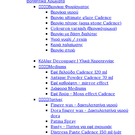
Βοηθητικά Χρώματα




Βερνίκια Φινιρίσματος
Βερνίκια νερού
Βερνίκι ultimate glaze Cadence
Βερνίκι πέτρας (aqua stone Cadence)
Colouron varnish (Βερνικόχρωμα)
Βερνίκι με βάση διαλύτες
Υγρό γυαλί / resin
Κεριά παλαίωσης
Βερνίκι σπρέι
Κόλλες Decoupage | Υλικά Χειροτεχνίας




Mediums
Εφέ βελούδο Cadence 120 ml
Antique Powder Cadence 70 ml
Εφέ καθρέφτη - mirror effect
Διάφορα Mediums
Εφέ βρύα - Moss effect Cadence




Πατίνες
Finger wax - δακτυλοπατίνα νερού
Dora finger wax - Δακτυλοπατίνα νερού
dora
Patina Spray
Rusty - Πατίνα για εφέ σκουριάς
Distress Paste Cadence 150 ml (μάτ