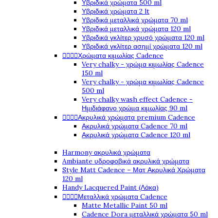
Υβριδικά χρώματα 500 ml
Υβριδικά χρώματα 2 lt
Υβριδικά μεταλλικά χρώματα 70 ml
Υβριδικά μεταλλικά χρώματα 120 ml
Υβριδικά γκλίτερ χρυσό χρώματα 120 ml
Υβριδικά γκλίτερ ασημί χρώματα 120 ml




Χρώματα κιμωλίας Cadence
Very chalky - χρώμα κιμωλίας Cadence
150 ml
Very chalky - χρώμα κιμωλίας Cadence
500 ml
Very chalky wash effect Cadence -
Ημιδιάφανο χρώμα κιμωλίας 90 ml




Ακρυλικά χρώματα premium Cadence
Ακρυλικά χρώματα Cadence 70 ml
Ακρυλικά χρώματα Cadence 120 ml
Harmony ακρυλικά χρώματα
Ambiante υδροφοβικά ακρυλικά χρώματα
Style Matt Cadence – Ματ Ακρυλικά Χρώματα
120 ml
Handy Lacquered Paint (Λάκα)




Μεταλλικά χρώματα Cadence
Matte Metallic Paint 50 ml
Cadence Dora μεταλλικά χρώματα 50 ml