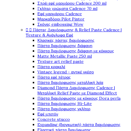
Σπρέι εφέ μαρμάρου Cadence 200 ml
Γκλίτερ χρώματα Cadence 70 ml
Εφέ μαρμάρου Cadence
Μαρκαδόροι Pilot Pintor
Σκόνες embossing Wow


Πάστες Διαμόρφωσης & Relief Paste Cadence |
Texture & Ανάγλυφα Εφέ
Κλασικές πάστες διαμόρφωσης
Πάστα διαμόρφωσης διάφανη
Πάστα διαμόρφωσης διάφανη με κόκκους
Matte Metallic Paste 250 ml
Texture art relief paste
Πάστα κρακελέ
Vintage legend - αντικέ γκέσο
Πάστα εφέ πέτρας
Πάστα διαμόρφωσης μεταλλική λεία
Diamond Πάστα Διαμόρφωσης Cadence |
Μεταλλική Relief Paste με Diamond Effect
Πάστα διαμόρφωσης με κόκκους Dora perla
Πάστα διαμόρφωσης Hi-Lite
Πάστα διαμόρφωσης γκλίτερ
Εφέ μπετόν
Concrete stucco
Expanding (διογκωτική) πάστα διαμόρφωσης
Ελαστική πάστα διαμόφωσης