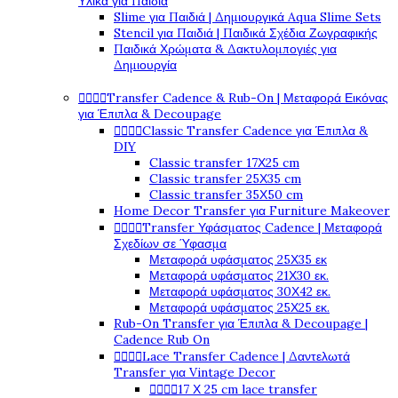
Υλικά για Παιδιά
Slime για Παιδιά | Δημιουργικά Aqua Slime Sets
Stencil για Παιδιά | Παιδικά Σχέδια Ζωγραφικής
Παιδικά Χρώματα & Δακτυλομπογιές για
Δημιουργία




Transfer Cadence & Rub-On | Μεταφορά Εικόνας
για Έπιπλα & Decoupage




Classic Transfer Cadence για Έπιπλα &
DIY
Classic transfer 17Χ25 cm
Classic transfer 25Χ35 cm
Classic transfer 35Χ50 cm
Home Decor Transfer για Furniture Makeover




Transfer Υφάσματος Cadence | Μεταφορά
Σχεδίων σε Ύφασμα
Μεταφορά υφάσματος 25Χ35 εκ
Μεταφορά υφάσματος 21Χ30 εκ.
Μεταφορά υφάσματος 30Χ42 εκ.
Μεταφορά υφάσματος 25Χ25 εκ.
Rub-On Transfer για Έπιπλα & Decoupage |
Cadence Rub On




Lace Transfer Cadence | Δαντελωτά
Transfer για Vintage Decor




17 Χ 25 cm lace transfer