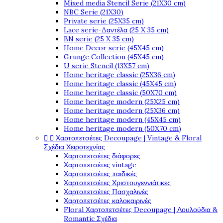
Mixed media Stencil Serie (21X30 cm)
NBC Serie (21X30)
Private serie (25X35 cm)
Lace serie-Δαντέλα (25 X 35 cm)
BN serie (25 X 35 cm)
Home Decor serie (45X45 cm)
Grunge Collection (45X45 cm)
U serie Stencil (13X57 cm)
Home heritage classic (25X36 cm)
Home heritage classic (45X45 cm)
Home heritage classic (50X70 cm)
Home heritage modern (25X25 cm)
Home heritage modern (25X36 cm)
Home heritage modern (45X45 cm)
Home heritage modern (50X70 cm)


Χαρτοπετσέτες Decoupage | Vintage & Floral
Σχέδια Χειροτεχνίας
Χαρτοπετσέτες διάφορες
Χαρτοπετσέτες vintage
Χαρτοπετσέτες παιδικές
Χαρτοπετσέτες Χριστουγεννιάτικες
Χαρτοπετσέτες Πασχαλινές
Χαρτοπετσέτες καλοκαιρινές
Floral Χαρτοπετσέτες Decoupage | Λουλούδια &
Romantic Σχέδια