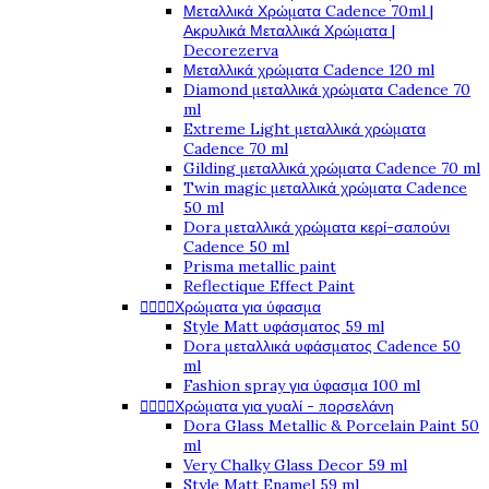
Μεταλλικά Χρώματα Cadence 70ml |
Ακρυλικά Μεταλλικά Χρώματα |
Decorezerva
Μεταλλικά χρώματα Cadence 120 ml
Diamond μεταλλικά χρώματα Cadence 70
ml
Extreme Light μεταλλικά χρώματα
Cadence 70 ml
Gilding μεταλλικά χρώματα Cadence 70 ml
Twin magic μεταλλικά χρώματα Cadence
50 ml
Dora μεταλλικά χρώματα κερί-σαπούνι
Cadence 50 ml
Prisma metallic paint
Reflectique Effect Paint




Χρώματα για ύφασμα
Style Matt υφάσματος 59 ml
Dora μεταλλικά υφάσματος Cadence 50
ml
Fashion spray για ύφασμα 100 ml




Χρώματα για γυαλί - πορσελάνη
Dora Glass Metallic & Porcelain Paint 50
ml
Very Chalky Glass Decor 59 ml
Style Matt Enamel 59 ml