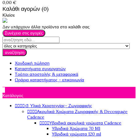
0,00 €
Καλάθι αγορών (0)
Κλείσε
Δεν υπάρχουν άλλα προϊόντα στο καλάθι σας
Συνέχεια στις αγορές
αναζήτηση
Χονδρική πώληση
Καταστήματα συνεργατών
Τρόποι αποστολής & μεταφορικά
Ωράριο καταστήματος - επικοινωνία

Κατάλογος




🎨 Υλικά Χεροτεχνίας- Ζωγραφικής




Ακρυλικά Χρώματα Ζωγραφικής & Decoupage
Cadence




Υβριδικά ακρυλικά χρώματα Cadence
Υβριδικά Χρώματα 70 Ml
Υβριδικά χρώματα 120 ml