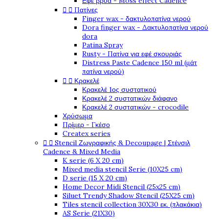
Εφέ βρύα - Moss effect Cadence


Πατίνες
Finger wax - δακτυλοπατίνα νερού
Dora finger wax - Δακτυλοπατίνα νερού
dora
Patina Spray
Rusty - Πατίνα για εφέ σκουριάς
Distress Paste Cadence 150 ml (μάτ
πατίνα νερού)


Κρακελέ
Κρακελέ 1ος συστατικού
Κρακελέ 2 συστατικών διάφανο
Κρακελέ 2 συστατικών - crocodile
Χρύσωμα
Πρίμερ - Γκέσο
Createx series


Stencil Ζωγραφικής & Decoupage | Στένσιλ
Cadence & Mixed Media
K serie (6 X 20 cm)
Mixed media stencil Serie (10X25 cm)
D serie (15 X 20 cm)
Home Decor Midi Stencil (25x25 cm)
Siluet Trendy Shadow Stencil (25X25 cm)
Tiles stencil collection 30X30 εκ. (πλακάκια)
AS Serie (21X30)