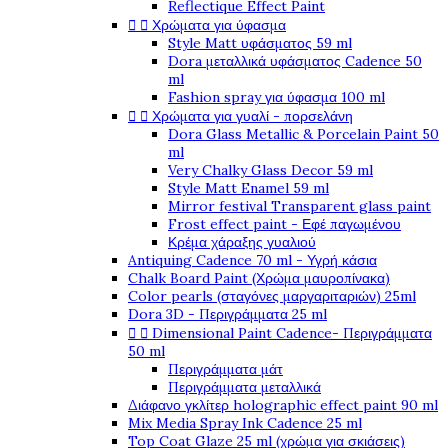
Reflectique Effect Paint


Χρώματα για ύφασμα
Style Matt υφάσματος 59 ml
Dora μεταλλικά υφάσματος Cadence 50
ml
Fashion spray για ύφασμα 100 ml


Χρώματα για γυαλί - πορσελάνη
Dora Glass Metallic & Porcelain Paint 50
ml
Very Chalky Glass Decor 59 ml
Style Matt Enamel 59 ml
Mirror festival Transparent glass paint
Frost effect paint - Εφέ παγωμένου
Κρέμα χάραξης γυαλιού
Antiquing Cadence 70 ml - Υγρή κάσια
Chalk Board Paint (Χρώμα μαυροπίνακα)
Color pearls (σταγόνες μαργαριταριών) 25ml
Dora 3D - Περιγράμματα 25 ml


Dimensional Paint Cadence- Περιγράμματα
50 ml
Περιγράμματα μάτ
Περιγράμματα μεταλλικά
Διάφανο γκλίτερ holographic effect paint 90 ml
Mix Media Spray Ink Cadence 25 ml
Top Coat Glaze 25 ml (χρώμα για σκιάσεις)