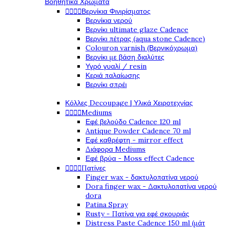
Βοηθητικά Χρώματα




Βερνίκια Φινιρίσματος
Βερνίκια νερού
Βερνίκι ultimate glaze Cadence
Βερνίκι πέτρας (aqua stone Cadence)
Colouron varnish (Βερνικόχρωμα)
Βερνίκι με βάση διαλύτες
Υγρό γυαλί / resin
Κεριά παλαίωσης
Βερνίκι σπρέι
Κόλλες Decoupage | Υλικά Χειροτεχνίας




Mediums
Εφέ βελούδο Cadence 120 ml
Antique Powder Cadence 70 ml
Εφέ καθρέφτη - mirror effect
Διάφορα Mediums
Εφέ βρύα - Moss effect Cadence




Πατίνες
Finger wax - δακτυλοπατίνα νερού
Dora finger wax - Δακτυλοπατίνα νερού
dora
Patina Spray
Rusty - Πατίνα για εφέ σκουριάς
Distress Paste Cadence 150 ml (μάτ