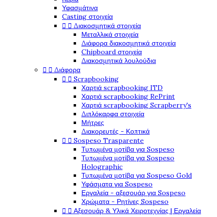
Υφασμάτινα
Casting στοιχεία


Διακοσμητικά στοιχεία
Μεταλλικά στοιχεία
Διάφορα διακοσμητικά στοιχεία
Chipboard στοιχεία
Διακοσμητικά λουλούδια


Διάφορα


Scrapbooking
Χαρτιά scrapbooking ITD
Χαρτιά scrapbooking RePrint
Χαρτιά scrapbooking Scrapberry's
Διπλόκαρφα στοιχεία
Μήτρες
Διακορευτές - Κοπτικά


Sospeso Trasparente
Τυπωμένα μοτίβα για Sospeso
Τυπωμένα μοτίβα για Sospeso
Holographic
Τυπωμένα μοτίβα για Sospeso Gold
Υφάσματα για Sospeso
Εργαλεία - αξεσουάρ για Sospeso
Χρώματα - Ρητίνες Sospeso


Αξεσουάρ & Υλικά Χειροτεχνίας | Εργαλεία