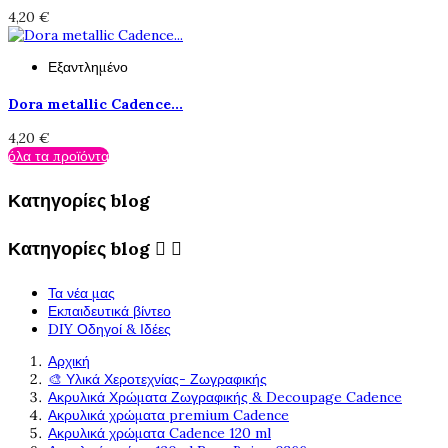
4,20 €
Εξαντλημένο
Dora metallic Cadence...
4,20 €
όλα τα προϊόντα
Κατηγορίες blog
Κατηγορίες blog


Τα νέα μας
Εκπαιδευτικά βίντεο
DIY Οδηγοί & Ιδέες
Αρχική
🎨 Υλικά Χεροτεχνίας- Ζωγραφικής
Ακρυλικά Χρώματα Ζωγραφικής & Decoupage Cadence
Ακρυλικά χρώματα premium Cadence
Ακρυλικά χρώματα Cadence 120 ml