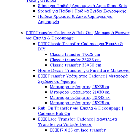
Υλικά για Παιδιά
Slime για Παιδιά | Δημιουργικά Aqua Slime Sets
Stencil για Παιδιά | Παιδικά Σχέδια Ζωγραφικής
Παιδικά Χρώματα & Δακτυλομπογιές για
Δημιουργία




Transfer Cadence & Rub-On | Μεταφορά Εικόνας
για Έπιπλα & Decoupage




Classic Transfer Cadence για Έπιπλα &
DIY
Classic transfer 17Χ25 cm
Classic transfer 25Χ35 cm
Classic transfer 35Χ50 cm
Home Decor Transfer για Furniture Makeover




Transfer Υφάσματος Cadence | Μεταφορά
Σχεδίων σε Ύφασμα
Μεταφορά υφάσματος 25Χ35 εκ
Μεταφορά υφάσματος 21Χ30 εκ.
Μεταφορά υφάσματος 30Χ42 εκ.
Μεταφορά υφάσματος 25Χ25 εκ.
Rub-On Transfer για Έπιπλα & Decoupage |
Cadence Rub On




Lace Transfer Cadence | Δαντελωτά
Transfer για Vintage Decor




17 Χ 25 cm lace transfer