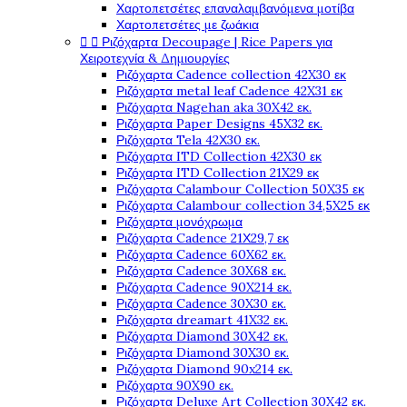
Χαρτοπετσέτες επαναλαμβανόμενα μοτίβα
Χαρτοπετσέτες με ζωάκια


Ριζόχαρτα Decoupage | Rice Papers για
Χειροτεχνία & Δημιουργίες
Ριζόχαρτα Cadence collection 42X30 εκ
Ριζόχαρτα metal leaf Cadence 42X31 εκ
Ριζόχαρτα Nagehan aka 30X42 εκ.
Ριζόχαρτα Paper Designs 45X32 εκ.
Ριζόχαρτα Tela 42Χ30 εκ.
Ριζόχαρτα ITD Collection 42X30 εκ
Ριζόχαρτα ITD Collection 21X29 εκ
Ριζόχαρτα Calambour Collection 50X35 εκ
Ριζόχαρτα Calambour collection 34,5X25 εκ
Ριζόχαρτα μονόχρωμα
Ριζόχαρτα Cadence 21Χ29,7 εκ
Ριζόχαρτα Cadence 60X62 εκ.
Ριζόχαρτα Cadence 30X68 εκ.
Ριζόχαρτα Cadence 90X214 εκ.
Ριζόχαρτα Cadence 30X30 εκ.
Ριζόχαρτα dreamart 41X32 εκ.
Ριζόχαρτα Diamond 30X42 εκ.
Ριζόχαρτα Diamond 30X30 εκ.
Ριζόχαρτα Diamond 90x214 εκ.
Ριζόχαρτα 90X90 εκ.
Ριζόχαρτα Deluxe Art Collection 30X42 εκ.