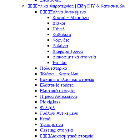
Σπάτουλες




Υλικά Χειροτεχνίας | Είδη DIY & Κατασκευών




Ξύλινα Αντικείμενα
Κουτιά - Μπαούλα
Δίσκοι
Πάνελ
Καβαλέτα
Κορνίζες
Ρολόγια
Διάφορα ξύλινα
Διακοσμητικά στοιχεία
Έπιπλα
Πολυεστερικά
Τελάρα - Καρτολίνα
Εύκαμπτα ελαστικά στοιχεία
Ελαστικές τρέσες
Ελαστικά στοιχεία
Πήλινα Αντικείμενα
Plexiglass
Φελιζόλ
Γυάλινα Αντικείμενα
Κεριά
Υφασμάτινα
Casting στοιχεία




Διακοσμητικά στοιχεία