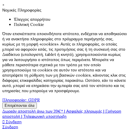
×
Νομικές Πληροφορίες
Έλεγχος απορρήτου
Πολιτική Cookie
Όταν επισκέπτεστε οποιονδήποτε ιστότοπο, ενδέχεται να αποθηκεύσει
ή να ανακτήσει πληροφορίες στο πρόγραμμα περιήγησής σας,
κυρίως με τη μορφή «cookies». Αυτές οι πληροφορίες, οι οποίες
μπορεί να αφορούν εσάς, τις προτιμήσεις σας ή τη συσκευή σας στο
Διαδίκτυο (υπολογιστή, tablet ή κινητό), χρησιμοποιούνται κυρίως
για να λειτουργήσει ο ιστότοπος όπως περιμένετε. Μπορείτε να
μάθετε περισσότερα σχετικά με τον τρόπο με τον οποίο
χρησιμοποιούμε τα cookies σε αυτόν τον ιστότοπο και να
αποτρέψετε τη ρύθμιση των μη βασικών cookies, κάνοντας κλικ στις
διάφορες επικεφαλίδες κατηγορίας παρακάτω. Ωστόσο, εάν το κάνετε
αυτό, μπορεί να επηρεάσει την εμπειρία σας από τον ιστότοπο και τις
υπηρεσίες που μπορούμε να προσφέρουμε.
Πληροφορίες: GDPR
Επιτρέπονται όλα
Δωρεάν αποστολή άνω των 39€* | Ασφαλείς πληρωμές | Γρήγορη
αποστολή | Τηλεφωνική υποστήριξη

Σύνδεση
Σύνδεση