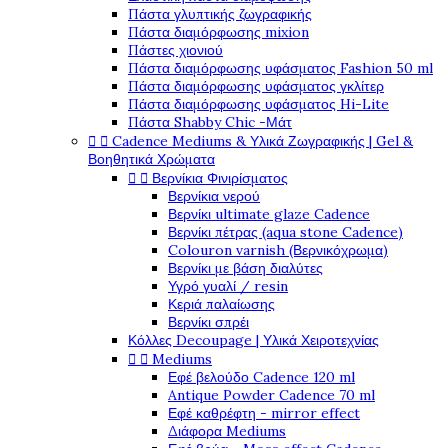
Πάστα γλυπτικής ζωγραφικής
Πάστα διαμόρφωσης mixion
Πάστες χιονιού
Πάστα διαμόρφωσης υφάσματος Fashion 50 ml
Πάστα διαμόρφωσης υφάσματος γκλίτερ
Πάστα διαμόρφωσης υφάσματος Hi-Lite
Πάστα Shabby Chic -Μάτ


Cadence Mediums & Υλικά Ζωγραφικής | Gel &
Βοηθητικά Χρώματα


Βερνίκια Φινιρίσματος
Βερνίκια νερού
Βερνίκι ultimate glaze Cadence
Βερνίκι πέτρας (aqua stone Cadence)
Colouron varnish (Βερνικόχρωμα)
Βερνίκι με βάση διαλύτες
Υγρό γυαλί / resin
Κεριά παλαίωσης
Βερνίκι σπρέι
Κόλλες Decoupage | Υλικά Χειροτεχνίας


Mediums
Εφέ βελούδο Cadence 120 ml
Antique Powder Cadence 70 ml
Εφέ καθρέφτη - mirror effect
Διάφορα Mediums