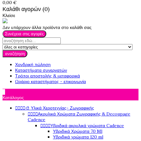
0,00 €
Καλάθι αγορών (0)
Κλείσε
Δεν υπάρχουν άλλα προϊόντα στο καλάθι σας
Συνέχεια στις αγορές
αναζήτηση
Χονδρική πώληση
Καταστήματα συνεργατών
Τρόποι αποστολής & μεταφορικά
Ωράριο καταστήματος - επικοινωνία

Κατάλογος




🎨 Υλικά Χεροτεχνίας- Ζωγραφικής




Ακρυλικά Χρώματα Ζωγραφικής & Decoupage
Cadence




Υβριδικά ακρυλικά χρώματα Cadence
Υβριδικά Χρώματα 70 Ml
Υβριδικά χρώματα 120 ml