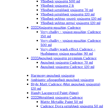
Υβριδικά χρώματα 500 ml
Υβριδικά χρώματα 2 lt
Υβριδικά μεταλλικά χρώματα 70 ml
Υβριδικά μεταλλικά χρώματα 120 ml
Υβριδικά γκλίτερ χρυσό χρώματα 120 ml
Υβριδικά γκλίτερ ασημί χρώματα 120 ml




Χρώματα κιμωλίας Cadence
Very chalky - χρώμα κιμωλίας Cadence
150 ml
Very chalky - χρώμα κιμωλίας Cadence
500 ml
Very chalky wash effect Cadence -
Ημιδιάφανο χρώμα κιμωλίας 90 ml




Ακρυλικά χρώματα premium Cadence
Ακρυλικά χρώματα Cadence 70 ml
Ακρυλικά χρώματα Cadence 120 ml
Harmony ακρυλικά χρώματα
Ambiante υδροφοβικά ακρυλικά χρώματα
Style Matt Cadence (Ματ ακρυλικά χρώματα)
120 ml
Handy Lacquered Paint (Λάκα)




Μεταλλικά χρώματα Cadence
Matte Metallic Paint 50 ml
Cadence Dora μεταλλικά χρώματα 50 ml