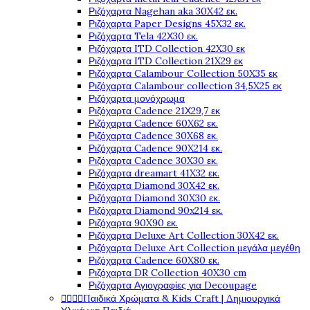
Ριζόχαρτα Nagehan aka 30X42 εκ.
Ριζόχαρτα Paper Designs 45X32 εκ.
Ριζόχαρτα Tela 42Χ30 εκ.
Ριζόχαρτα ITD Collection 42X30 εκ
Ριζόχαρτα ITD Collection 21X29 εκ
Ριζόχαρτα Calambour Collection 50X35 εκ
Ριζόχαρτα Calambour collection 34,5X25 εκ
Ριζόχαρτα μονόχρωμα
Ριζόχαρτα Cadence 21Χ29,7 εκ
Ριζόχαρτα Cadence 60X62 εκ.
Ριζόχαρτα Cadence 30X68 εκ.
Ριζόχαρτα Cadence 90X214 εκ.
Ριζόχαρτα Cadence 30X30 εκ.
Ριζόχαρτα dreamart 41X32 εκ.
Ριζόχαρτα Diamond 30X42 εκ.
Ριζόχαρτα Diamond 30X30 εκ.
Ριζόχαρτα Diamond 90x214 εκ.
Ριζόχαρτα 90X90 εκ.
Ριζόχαρτα Deluxe Art Collection 30X42 εκ.
Ριζόχαρτα Deluxe Art Collection μεγάλα μεγέθη
Ριζόχαρτα Cadence 60X80 εκ.
Ριζόχαρτα DR Collection 40X30 cm
Ριζόχαρτα Αγιογραφίες για Decoupage




Παιδικά Χρώματα & Kids Craft | Δημιουργικά