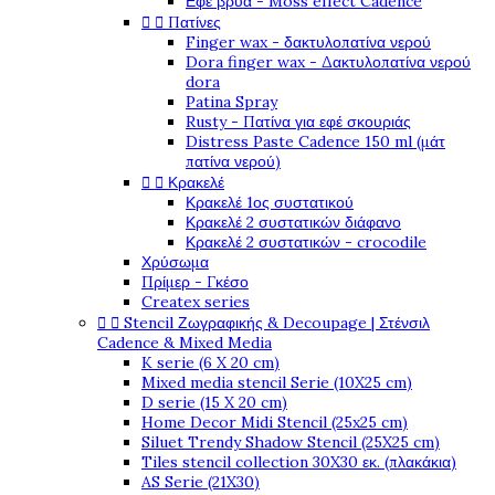
Εφέ βρύα - Moss effect Cadence


Πατίνες
Finger wax - δακτυλοπατίνα νερού
Dora finger wax - Δακτυλοπατίνα νερού
dora
Patina Spray
Rusty - Πατίνα για εφέ σκουριάς
Distress Paste Cadence 150 ml (μάτ
πατίνα νερού)


Κρακελέ
Κρακελέ 1ος συστατικού
Κρακελέ 2 συστατικών διάφανο
Κρακελέ 2 συστατικών - crocodile
Χρύσωμα
Πρίμερ - Γκέσο
Createx series


Stencil Ζωγραφικής & Decoupage | Στένσιλ
Cadence & Mixed Media
K serie (6 X 20 cm)
Mixed media stencil Serie (10X25 cm)
D serie (15 X 20 cm)
Home Decor Midi Stencil (25x25 cm)
Siluet Trendy Shadow Stencil (25X25 cm)
Tiles stencil collection 30X30 εκ. (πλακάκια)
AS Serie (21X30)