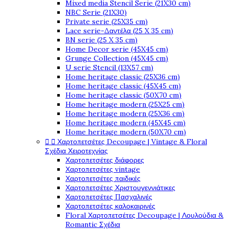
Mixed media Stencil Serie (21X30 cm)
NBC Serie (21X30)
Private serie (25X35 cm)
Lace serie-Δαντέλα (25 X 35 cm)
BN serie (25 X 35 cm)
Home Decor serie (45X45 cm)
Grunge Collection (45X45 cm)
U serie Stencil (13X57 cm)
Home heritage classic (25X36 cm)
Home heritage classic (45X45 cm)
Home heritage classic (50X70 cm)
Home heritage modern (25X25 cm)
Home heritage modern (25X36 cm)
Home heritage modern (45X45 cm)
Home heritage modern (50X70 cm)


Χαρτοπετσέτες Decoupage | Vintage & Floral
Σχέδια Χειροτεχνίας
Χαρτοπετσέτες διάφορες
Χαρτοπετσέτες vintage
Χαρτοπετσέτες παιδικές
Χαρτοπετσέτες Χριστουγεννιάτικες
Χαρτοπετσέτες Πασχαλινές
Χαρτοπετσέτες καλοκαιρινές
Floral Χαρτοπετσέτες Decoupage | Λουλούδια &
Romantic Σχέδια