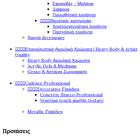
Σφραγίδες - Μελάνια
Διάφορα
Προωθητικά προϊόντα




Θεματικές κατηγορίες
Χριστουγεννιάτικα προϊόντα
Πασχαλινά προϊόντα
Χαρτιά decoupage




Επαγγελματικά Ακρυλικά Χρώματα | Heavy Body & Artist
Quality
Heavy Body Ακρυλικά Χρώματα
Acrylic Gels & Mediums
Gesso & Αστάρια Ζωγραφικής




Cadence Professional




Decorative Finishes
Concrete Stucco Professional
Venetian touch marble texture
Metallic Finishes
Προτάσεις