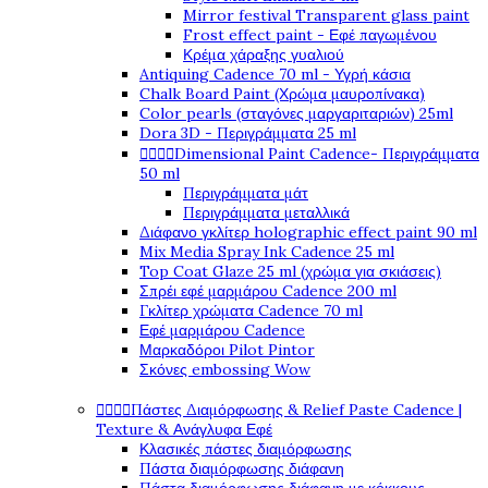
Mirror festival Transparent glass paint
Frost effect paint - Εφέ παγωμένου
Κρέμα χάραξης γυαλιού
Antiquing Cadence 70 ml - Υγρή κάσια
Chalk Board Paint (Χρώμα μαυροπίνακα)
Color pearls (σταγόνες μαργαριταριών) 25ml
Dora 3D - Περιγράμματα 25 ml




Dimensional Paint Cadence- Περιγράμματα
50 ml
Περιγράμματα μάτ
Περιγράμματα μεταλλικά
Διάφανο γκλίτερ holographic effect paint 90 ml
Mix Media Spray Ink Cadence 25 ml
Top Coat Glaze 25 ml (χρώμα για σκιάσεις)
Σπρέι εφέ μαρμάρου Cadence 200 ml
Γκλίτερ χρώματα Cadence 70 ml
Εφέ μαρμάρου Cadence
Μαρκαδόροι Pilot Pintor
Σκόνες embossing Wow




Πάστες Διαμόρφωσης & Relief Paste Cadence |
Texture & Ανάγλυφα Εφέ
Κλασικές πάστες διαμόρφωσης
Πάστα διαμόρφωσης διάφανη