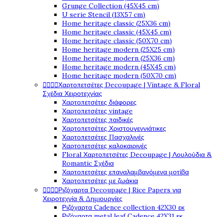
Grunge Collection (45X45 cm)
U serie Stencil (13X57 cm)
Home heritage classic (25X36 cm)
Home heritage classic (45X45 cm)
Home heritage classic (50X70 cm)
Home heritage modern (25X25 cm)
Home heritage modern (25X36 cm)
Home heritage modern (45X45 cm)
Home heritage modern (50X70 cm)




Χαρτοπετσέτες Decoupage | Vintage & Floral
Σχέδια Χειροτεχνίας
Χαρτοπετσέτες διάφορες
Χαρτοπετσέτες vintage
Χαρτοπετσέτες παιδικές
Χαρτοπετσέτες Χριστουγεννιάτικες
Χαρτοπετσέτες Πασχαλινές
Χαρτοπετσέτες καλοκαιρινές
Floral Χαρτοπετσέτες Decoupage | Λουλούδια &
Romantic Σχέδια
Χαρτοπετσέτες επαναλαμβανόμενα μοτίβα
Χαρτοπετσέτες με ζωάκια




Ριζόχαρτα Decoupage | Rice Papers για
Χειροτεχνία & Δημιουργίες
Ριζόχαρτα Cadence collection 42X30 εκ
Ριζόχαρτα metal leaf Cadence 42X31 εκ