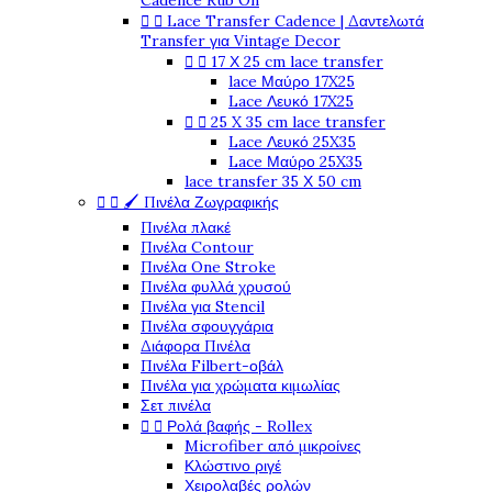
Cadence Rub On


Lace Transfer Cadence | Δαντελωτά
Transfer για Vintage Decor


17 Χ 25 cm lace transfer
lace Μαύρο 17X25
Lace Λευκό 17X25


25 X 35 cm lace transfer
Lace Λευκό 25X35
Lace Μαύρο 25X35
lace transfer 35 Χ 50 cm


🖌️ Πινέλα Ζωγραφικής
Πινέλα πλακέ
Πινέλα Contour
Πινέλα One Stroke
Πινέλα φυλλά χρυσού
Πινέλα για Stencil
Πινέλα σφουγγάρια
Διάφορα Πινέλα
Πινέλα Filbert-οβάλ
Πινέλα για χρώματα κιμωλίας
Σετ πινέλα


Ρολά βαφής - Rollex
Microfiber από μικροίνες
Κλώστινο ριγέ
Χειρολαβές ρολών