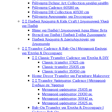
Ριζόχαρτα Deluxe Art Collection μεγάλα μεγέθη
Ριζόχαρτα Cadence 60X80 εκ.
Ριζόχαρτα DR Collection 40X30 cm
Ριζόχαρτα Αγιογραφίες για Decoupage


Παιδικά Χρώματα & Kids Craft | Δημιουργικά Υλικά
για Παιδιά
Slime για Παιδιά | Δημιουργικά Aqua Slime Sets
Stencil για Παιδιά | Παιδικά Σχέδια Ζωγραφικής
Παιδικά Χρώματα & Δακτυλομπογιές για
Δημιουργία


Transfer Cadence & Rub-On | Μεταφορά Εικόνας
για Έπιπλα & Decoupage


Classic Transfer Cadence για Έπιπλα & DIY
Classic transfer 17Χ25 cm
Classic transfer 25Χ35 cm
Classic transfer 35Χ50 cm
Home Decor Transfer για Furniture Makeover


Transfer Υφάσματος Cadence | Μεταφορά
Σχεδίων σε Ύφασμα
Μεταφορά υφάσματος 25Χ35 εκ
Μεταφορά υφάσματος 21Χ30 εκ.
Μεταφορά υφάσματος 30Χ42 εκ.
Μεταφορά υφάσματος 25Χ25 εκ.
Rub-On Transfer για Έπιπλα & Decoupage |