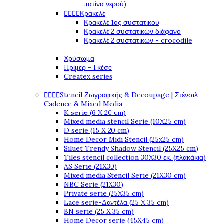
πατίνα νερού)




Κρακελέ
Κρακελέ 1ος συστατικού
Κρακελέ 2 συστατικών διάφανο
Κρακελέ 2 συστατικών - crocodile
Χρύσωμα
Πρίμερ - Γκέσο
Createx series




Stencil Ζωγραφικής & Decoupage | Στένσιλ
Cadence & Mixed Media
K serie (6 X 20 cm)
Mixed media stencil Serie (10X25 cm)
D serie (15 X 20 cm)
Home Decor Midi Stencil (25x25 cm)
Siluet Trendy Shadow Stencil (25X25 cm)
Tiles stencil collection 30X30 εκ. (πλακάκια)
AS Serie (21X30)
Mixed media Stencil Serie (21X30 cm)
NBC Serie (21X30)
Private serie (25X35 cm)
Lace serie-Δαντέλα (25 X 35 cm)
BN serie (25 X 35 cm)
Home Decor serie (45X45 cm)