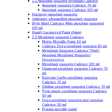


Ακρυλικά χρώματα premium Cadence
Ακρυλικά χρώματα Cadence 70 ml
Ακρυλικά χρώματα Cadence 120 ml
Harmony ακρυλικά χρώματα
Ambiante υδροφοβικά ακρυλικά χρώματα
Style Matt Cadence (Ματ ακρυλικά χρώματα)
120 ml
Handy Lacquered Paint (Λάκα)


Μεταλλικά χρώματα Cadence
Matte Metallic Paint 50 ml
Cadence Dora μεταλλικά χρώματα 50 ml
Μεταλλικά Χρώματα Cadence 70ml |
Ακρυλικά Μεταλλικά Χρώματα |
Decorezerva
Μεταλλικά χρώματα Cadence 120 ml
Diamond μεταλλικά χρώματα Cadence 70
ml
Extreme Light μεταλλικά χρώματα
Cadence 70 ml
Gilding μεταλλικά χρώματα Cadence 70 ml
Twin magic μεταλλικά χρώματα Cadence
50 ml
Dora μεταλλικά χρώματα κερί-σαπούνι
Cadence 50 ml
Prisma metallic paint