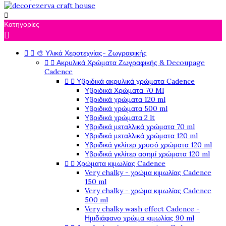

Κατηγορίες



🎨 Υλικά Χεροτεχνίας- Ζωγραφικής


Ακρυλικά Χρώματα Ζωγραφικής & Decoupage
Cadence


Υβριδικά ακρυλικά χρώματα Cadence
Υβριδικά Χρώματα 70 Ml
Υβριδικά χρώματα 120 ml
Υβριδικά χρώματα 500 ml
Υβριδικά χρώματα 2 lt
Υβριδικά μεταλλικά χρώματα 70 ml
Υβριδικά μεταλλικά χρώματα 120 ml
Υβριδικά γκλίτερ χρυσό χρώματα 120 ml
Υβριδικά γκλίτερ ασημί χρώματα 120 ml


Χρώματα κιμωλίας Cadence
Very chalky - χρώμα κιμωλίας Cadence
150 ml
Very chalky - χρώμα κιμωλίας Cadence
500 ml
Very chalky wash effect Cadence -
Ημιδιάφανο χρώμα κιμωλίας 90 ml