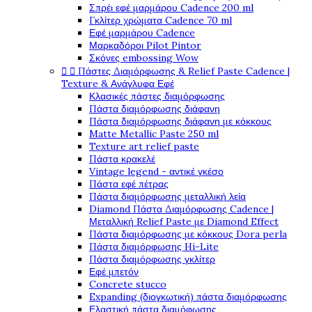
Σπρέι εφέ μαρμάρου Cadence 200 ml
Γκλίτερ χρώματα Cadence 70 ml
Εφέ μαρμάρου Cadence
Μαρκαδόροι Pilot Pintor
Σκόνες embossing Wow


Πάστες Διαμόρφωσης & Relief Paste Cadence |
Texture & Ανάγλυφα Εφέ
Κλασικές πάστες διαμόρφωσης
Πάστα διαμόρφωσης διάφανη
Πάστα διαμόρφωσης διάφανη με κόκκους
Matte Metallic Paste 250 ml
Texture art relief paste
Πάστα κρακελέ
Vintage legend - αντικέ γκέσο
Πάστα εφέ πέτρας
Πάστα διαμόρφωσης μεταλλική λεία
Diamond Πάστα Διαμόρφωσης Cadence |
Μεταλλική Relief Paste με Diamond Effect
Πάστα διαμόρφωσης με κόκκους Dora perla
Πάστα διαμόρφωσης Hi-Lite
Πάστα διαμόρφωσης γκλίτερ
Εφέ μπετόν
Concrete stucco
Expanding (διογκωτική) πάστα διαμόρφωσης
Ελαστική πάστα διαμόφωσης