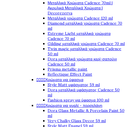
Μεταλλικά Χρώματα Cadence 70ml |
Ακρυλικά Μεταλλικά Χρώματα |
Decorezerva
Μεταλλικά χρώματα Cadence 120 ml
Diamond μεταλλικά χρώματα Cadence 70
ml
Extreme Light μεταλλικά χρώματα
Cadence 70 ml
Gilding μεταλλικά χρώματα Cadence 70 ml
Twin magic μεταλλικά χρώματα Cadence
50 ml
Dora μεταλλικά χρώματα κερί-σαπούνι
Cadence 50 ml
Prisma metallic paint
Reflectique Effect Paint




Χρώματα για ύφασμα
Style Matt υφάσματος 59 ml
Dora μεταλλικά υφάσματος Cadence 50
ml
Fashion spray για ύφασμα 100 ml




Χρώματα για γυαλί - πορσελάνη
Dora Glass Metallic & Porcelain Paint 50
ml
Very Chalky Glass Decor 59 ml
Style Matt Enamel 59 ml