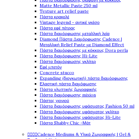
Πάστα διαμόρφωσης διάφανη με κόκκους
Matte Metallic Paste 250 ml
Texture art relief paste
Πάστα κρακελέ
Vintage legend - αντικέ γκέσο
Πάστα εφέ πέτρας
Πάστα διαμόρφωσης μεταλλική λεία
Diamond Πάστα Διαμόρφωσης Cadence |
Μεταλλική Relief Paste με Diamond Effect
Πάστα διαμόρφωσης με κόκκους Dora perla
Πάστα διαμόρφωσης Hi-Lite
Πάστα διαμόρφωσης γκλίτερ
Εφέ μπετόν
Concrete stucco
Expanding (διογκωτική) πάστα διαμόρφωσης
Ελαστική πάστα διαμόφωσης
Πάστα γλυπτικής ζωγραφικής
Πάστα διαμόρφωσης mixion
Πάστες χιονιού
Πάστα διαμόρφωσης υφάσματος Fashion 50 ml
Πάστα διαμόρφωσης υφάσματος γκλίτερ
Πάστα διαμόρφωσης υφάσματος Hi-Lite
Πάστα Shabby Chic -Μάτ




Cadence Mediums & Υλικά Ζωγραφικής | Gel &