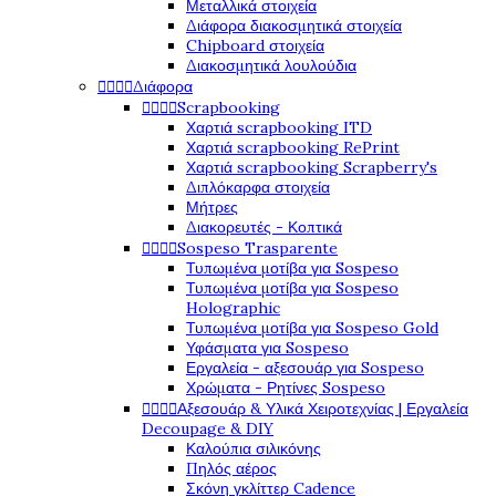
Μεταλλικά στοιχεία
Διάφορα διακοσμητικά στοιχεία
Chipboard στοιχεία
Διακοσμητικά λουλούδια




Διάφορα




Scrapbooking
Χαρτιά scrapbooking ITD
Χαρτιά scrapbooking RePrint
Χαρτιά scrapbooking Scrapberry's
Διπλόκαρφα στοιχεία
Μήτρες
Διακορευτές - Κοπτικά




Sospeso Trasparente
Τυπωμένα μοτίβα για Sospeso
Τυπωμένα μοτίβα για Sospeso
Holographic
Τυπωμένα μοτίβα για Sospeso Gold
Υφάσματα για Sospeso
Εργαλεία - αξεσουάρ για Sospeso
Χρώματα - Ρητίνες Sospeso




Αξεσουάρ & Υλικά Χειροτεχνίας | Εργαλεία
Decoupage & DIY
Καλούπια σιλικόνης
Πηλός αέρος
Σκόνη γκλίττερ Cadence