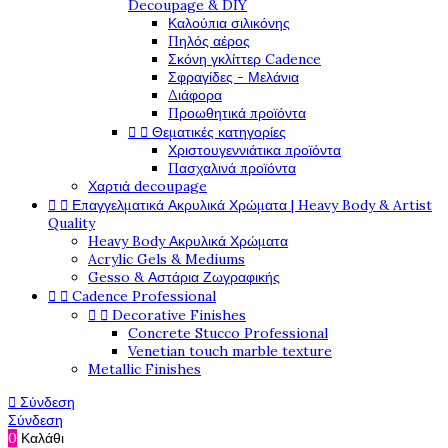
Decoupage & DIY
Καλούπια σιλικόνης
Πηλός αέρος
Σκόνη γκλίττερ Cadence
Σφραγίδες - Μελάνια
Διάφορα
Προωθητικά προϊόντα


Θεματικές κατηγορίες
Χριστουγεννιάτικα προϊόντα
Πασχαλινά προϊόντα
Χαρτιά decoupage


Επαγγελματικά Ακρυλικά Χρώματα | Heavy Body & Artist
Quality
Heavy Body Ακρυλικά Χρώματα
Acrylic Gels & Mediums
Gesso & Αστάρια Ζωγραφικής


Cadence Professional


Decorative Finishes
Concrete Stucco Professional
Venetian touch marble texture
Metallic Finishes

Σύνδεση
Σύνδεση
0
Καλάθι