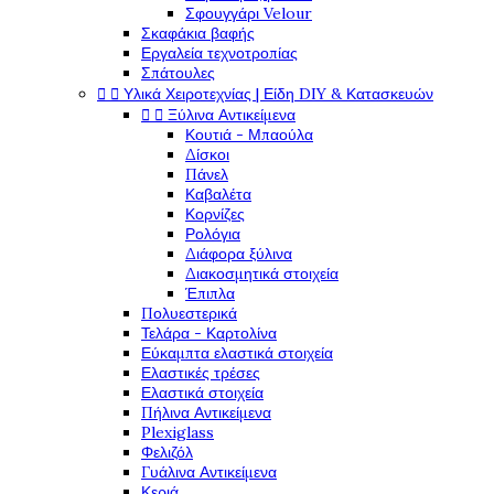
Σφουγγάρι Velour
Σκαφάκια βαφής
Εργαλεία τεχνοτροπίας
Σπάτουλες


Υλικά Χειροτεχνίας | Είδη DIY & Κατασκευών


Ξύλινα Αντικείμενα
Κουτιά - Μπαούλα
Δίσκοι
Πάνελ
Καβαλέτα
Κορνίζες
Ρολόγια
Διάφορα ξύλινα
Διακοσμητικά στοιχεία
Έπιπλα
Πολυεστερικά
Τελάρα - Καρτολίνα
Εύκαμπτα ελαστικά στοιχεία
Ελαστικές τρέσες
Ελαστικά στοιχεία
Πήλινα Αντικείμενα
Plexiglass
Φελιζόλ
Γυάλινα Αντικείμενα
Κεριά