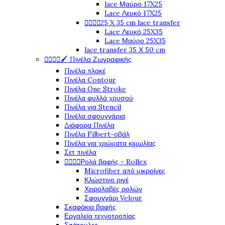
lace Μαύρο 17X25
Lace Λευκό 17X25




25 X 35 cm lace transfer
Lace Λευκό 25X35
Lace Μαύρο 25X35
lace transfer 35 Χ 50 cm




🖌️ Πινέλα Ζωγραφικής
Πινέλα πλακέ
Πινέλα Contour
Πινέλα One Stroke
Πινέλα φυλλά χρυσού
Πινέλα για Stencil
Πινέλα σφουγγάρια
Διάφορα Πινέλα
Πινέλα Filbert-οβάλ
Πινέλα για χρώματα κιμωλίας
Σετ πινέλα




Ρολά βαφής - Rollex
Microfiber από μικροίνες
Κλώστινο ριγέ
Χειρολαβές ρολών
Σφουγγάρι Velour
Σκαφάκια βαφής
Εργαλεία τεχνοτροπίας