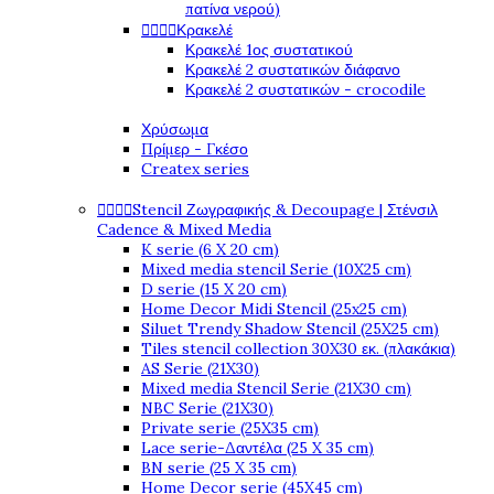
πατίνα νερού)




Κρακελέ
Κρακελέ 1ος συστατικού
Κρακελέ 2 συστατικών διάφανο
Κρακελέ 2 συστατικών - crocodile
Χρύσωμα
Πρίμερ - Γκέσο
Createx series




Stencil Ζωγραφικής & Decoupage | Στένσιλ
Cadence & Mixed Media
K serie (6 X 20 cm)
Mixed media stencil Serie (10X25 cm)
D serie (15 X 20 cm)
Home Decor Midi Stencil (25x25 cm)
Siluet Trendy Shadow Stencil (25X25 cm)
Tiles stencil collection 30X30 εκ. (πλακάκια)
AS Serie (21X30)
Mixed media Stencil Serie (21X30 cm)
NBC Serie (21X30)
Private serie (25X35 cm)
Lace serie-Δαντέλα (25 X 35 cm)
BN serie (25 X 35 cm)
Home Decor serie (45X45 cm)