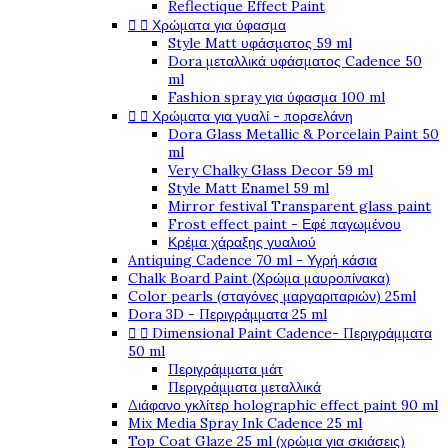
Reflectique Effect Paint


Χρώματα για ύφασμα
Style Matt υφάσματος 59 ml
Dora μεταλλικά υφάσματος Cadence 50
ml
Fashion spray για ύφασμα 100 ml


Χρώματα για γυαλί - πορσελάνη
Dora Glass Metallic & Porcelain Paint 50
ml
Very Chalky Glass Decor 59 ml
Style Matt Enamel 59 ml
Mirror festival Transparent glass paint
Frost effect paint - Εφέ παγωμένου
Κρέμα χάραξης γυαλιού
Antiquing Cadence 70 ml - Υγρή κάσια
Chalk Board Paint (Χρώμα μαυροπίνακα)
Color pearls (σταγόνες μαργαριταριών) 25ml
Dora 3D - Περιγράμματα 25 ml


Dimensional Paint Cadence- Περιγράμματα
50 ml
Περιγράμματα μάτ
Περιγράμματα μεταλλικά
Διάφανο γκλίτερ holographic effect paint 90 ml
Mix Media Spray Ink Cadence 25 ml
Top Coat Glaze 25 ml (χρώμα για σκιάσεις)