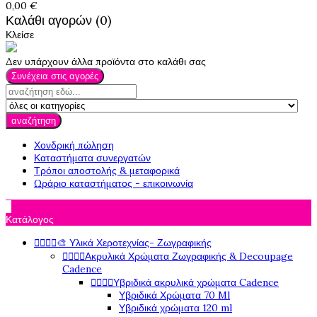
0,00 €
Καλάθι αγορών (0)
Κλείσε
Δεν υπάρχουν άλλα προϊόντα στο καλάθι σας
Συνέχεια στις αγορές
αναζήτηση
Χονδρική πώληση
Καταστήματα συνεργατών
Τρόποι αποστολής & μεταφορικά
Ωράριο καταστήματος - επικοινωνία

Κατάλογος




🎨 Υλικά Χεροτεχνίας- Ζωγραφικής




Ακρυλικά Χρώματα Ζωγραφικής & Decoupage
Cadence




Υβριδικά ακρυλικά χρώματα Cadence
Υβριδικά Χρώματα 70 Ml
Υβριδικά χρώματα 120 ml