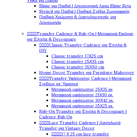
Υλικά για Παιδιά
Slime για Παιδιά | Δημιουργικά Aqua Slime Sets
Stencil για Παιδιά | Παιδικά Σχέδια Ζωγραφικής
Παιδικά Χρώματα & Δακτυλομπογιές για
Δημιουργία




Transfer Cadence & Rub-On | Μεταφορά Εικόνας
για Έπιπλα & Decoupage




Classic Transfer Cadence για Έπιπλα &
DIY
Classic transfer 17Χ25 cm
Classic transfer 25Χ35 cm
Classic transfer 35Χ50 cm
Home Decor Transfer για Furniture Makeover




Transfer Υφάσματος Cadence | Μεταφορά
Σχεδίων σε Ύφασμα
Μεταφορά υφάσματος 25Χ35 εκ
Μεταφορά υφάσματος 21Χ30 εκ.
Μεταφορά υφάσματος 30Χ42 εκ.
Μεταφορά υφάσματος 25Χ25 εκ.
Rub-On Transfer για Έπιπλα & Decoupage |
Cadence Rub On




Lace Transfer Cadence | Δαντελωτά
Transfer για Vintage Decor




17 Χ 25 cm lace transfer