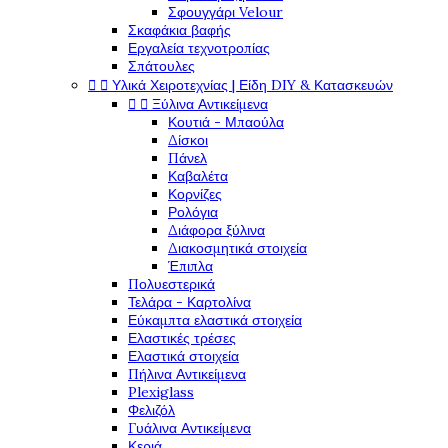
Σφουγγάρι Velour
Σκαφάκια βαφής
Εργαλεία τεχνοτροπίας
Σπάτουλες


Υλικά Χειροτεχνίας | Είδη DIY & Κατασκευών


Ξύλινα Αντικείμενα
Κουτιά - Μπαούλα
Δίσκοι
Πάνελ
Καβαλέτα
Κορνίζες
Ρολόγια
Διάφορα ξύλινα
Διακοσμητικά στοιχεία
Έπιπλα
Πολυεστερικά
Τελάρα - Καρτολίνα
Εύκαμπτα ελαστικά στοιχεία
Ελαστικές τρέσες
Ελαστικά στοιχεία
Πήλινα Αντικείμενα
Plexiglass
Φελιζόλ
Γυάλινα Αντικείμενα
Κεριά