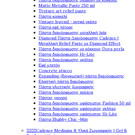
Πάστα διαμόρφωσης διάφανη με κόκκους
Matte Metallic Paste 250 ml
Texture art relief paste
Πάστα κρακελέ
Vintage legend - αντικέ γκέσο
Πάστα εφέ πέτρας
Πάστα διαμόρφωσης μεταλλική λεία
Diamond Πάστα Διαμόρφωσης Cadence |
Μεταλλική Relief Paste με Diamond Effect
Πάστα διαμόρφωσης με κόκκους Dora perla
Πάστα διαμόρφωσης Hi-Lite
Πάστα διαμόρφωσης γκλίτερ
Εφέ μπετόν
Concrete stucco
Expanding (διογκωτική) πάστα διαμόρφωσης
Ελαστική πάστα διαμόφωσης
Πάστα γλυπτικής ζωγραφικής
Πάστα διαμόρφωσης mixion
Πάστες χιονιού
Πάστα διαμόρφωσης υφάσματος Fashion 50 ml
Πάστα διαμόρφωσης υφάσματος γκλίτερ
Πάστα διαμόρφωσης υφάσματος Hi-Lite
Πάστα Shabby Chic -Μάτ




Cadence Mediums & Υλικά Ζωγραφικής | Gel &