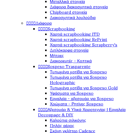
Μεταλλικά στοιχεία
Διάφορα διακοσμητικά στοιχεία
Chipboard στοιχεία
Διακοσμητικά λουλούδια




Διάφορα




Scrapbooking
Χαρτιά scrapbooking ITD
Χαρτιά scrapbooking RePrint
Χαρτιά scrapbooking Scrapberry's
Διπλόκαρφα στοιχεία
Μήτρες
Διακορευτές - Κοπτικά




Sospeso Trasparente
Τυπωμένα μοτίβα για Sospeso
Τυπωμένα μοτίβα για Sospeso
Holographic
Τυπωμένα μοτίβα για Sospeso Gold
Υφάσματα για Sospeso
Εργαλεία - αξεσουάρ για Sospeso
Χρώματα - Ρητίνες Sospeso




Αξεσουάρ & Υλικά Χειροτεχνίας | Εργαλεία
Decoupage & DIY
Καλούπια σιλικόνης
Πηλός αέρος
Σκόνη γκλίττερ Cadence