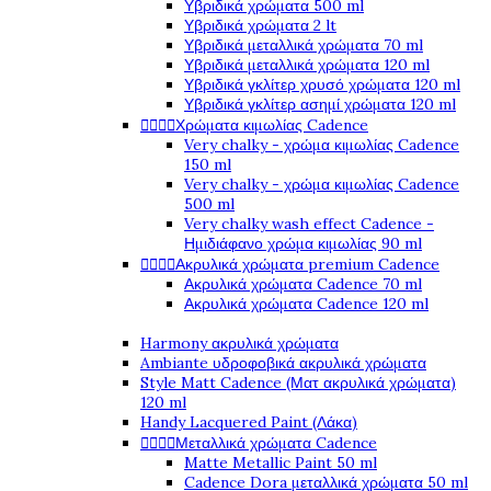
Υβριδικά χρώματα 500 ml
Υβριδικά χρώματα 2 lt
Υβριδικά μεταλλικά χρώματα 70 ml
Υβριδικά μεταλλικά χρώματα 120 ml
Υβριδικά γκλίτερ χρυσό χρώματα 120 ml
Υβριδικά γκλίτερ ασημί χρώματα 120 ml




Χρώματα κιμωλίας Cadence
Very chalky - χρώμα κιμωλίας Cadence
150 ml
Very chalky - χρώμα κιμωλίας Cadence
500 ml
Very chalky wash effect Cadence -
Ημιδιάφανο χρώμα κιμωλίας 90 ml




Ακρυλικά χρώματα premium Cadence
Ακρυλικά χρώματα Cadence 70 ml
Ακρυλικά χρώματα Cadence 120 ml
Harmony ακρυλικά χρώματα
Ambiante υδροφοβικά ακρυλικά χρώματα
Style Matt Cadence (Ματ ακρυλικά χρώματα)
120 ml
Handy Lacquered Paint (Λάκα)




Μεταλλικά χρώματα Cadence
Matte Metallic Paint 50 ml
Cadence Dora μεταλλικά χρώματα 50 ml