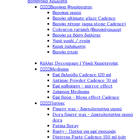
Βοηθητικά Χρώματα




Βερνίκια Φινιρίσματος
Βερνίκια νερού
Βερνίκι ultimate glaze Cadence
Βερνίκι πέτρας (aqua stone Cadence)
Colouron varnish (Βερνικόχρωμα)
Βερνίκι με βάση διαλύτες
Υγρό γυαλί / resin
Κεριά παλαίωσης
Βερνίκι σπρέι
Κόλλες Decoupage | Υλικά Χειροτεχνίας




Mediums
Εφέ βελούδο Cadence 120 ml
Antique Powder Cadence 70 ml
Εφέ καθρέφτη - mirror effect
Διάφορα Mediums
Εφέ βρύα - Moss effect Cadence




Πατίνες
Finger wax - δακτυλοπατίνα νερού
Dora finger wax - Δακτυλοπατίνα νερού
dora
Patina Spray
Rusty - Πατίνα για εφέ σκουριάς
Distress Paste Cadence 150 ml (μάτ