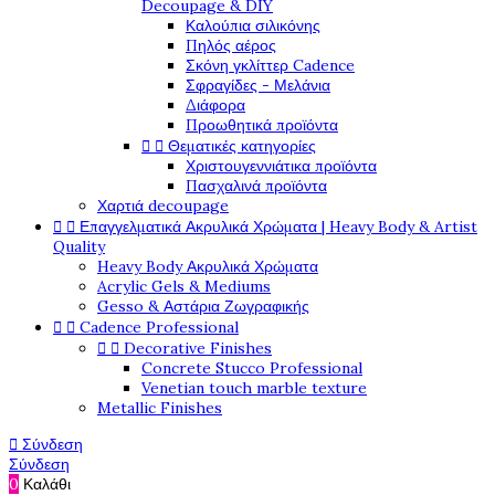
Decoupage & DIY
Καλούπια σιλικόνης
Πηλός αέρος
Σκόνη γκλίττερ Cadence
Σφραγίδες - Μελάνια
Διάφορα
Προωθητικά προϊόντα


Θεματικές κατηγορίες
Χριστουγεννιάτικα προϊόντα
Πασχαλινά προϊόντα
Χαρτιά decoupage


Επαγγελματικά Ακρυλικά Χρώματα | Heavy Body & Artist
Quality
Heavy Body Ακρυλικά Χρώματα
Acrylic Gels & Mediums
Gesso & Αστάρια Ζωγραφικής


Cadence Professional


Decorative Finishes
Concrete Stucco Professional
Venetian touch marble texture
Metallic Finishes

Σύνδεση
Σύνδεση
0
Καλάθι