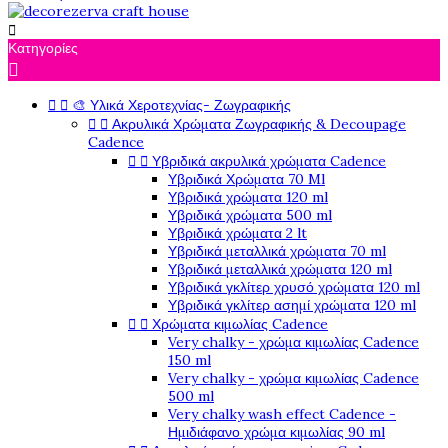

Κατηγορίες



🎨 Υλικά Χεροτεχνίας- Ζωγραφικής


Ακρυλικά Χρώματα Ζωγραφικής & Decoupage
Cadence


Υβριδικά ακρυλικά χρώματα Cadence
Υβριδικά Χρώματα 70 Ml
Υβριδικά χρώματα 120 ml
Υβριδικά χρώματα 500 ml
Υβριδικά χρώματα 2 lt
Υβριδικά μεταλλικά χρώματα 70 ml
Υβριδικά μεταλλικά χρώματα 120 ml
Υβριδικά γκλίτερ χρυσό χρώματα 120 ml
Υβριδικά γκλίτερ ασημί χρώματα 120 ml


Χρώματα κιμωλίας Cadence
Very chalky - χρώμα κιμωλίας Cadence
150 ml
Very chalky - χρώμα κιμωλίας Cadence
500 ml
Very chalky wash effect Cadence -
Ημιδιάφανο χρώμα κιμωλίας 90 ml