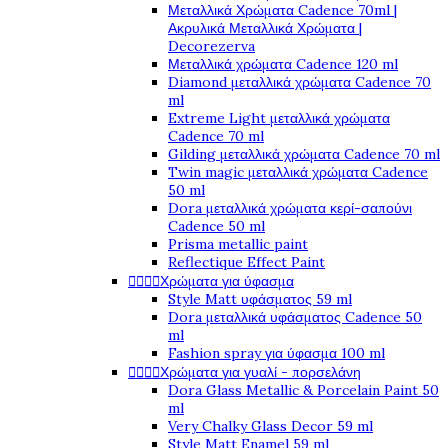
Μεταλλικά Χρώματα Cadence 70ml |
Ακρυλικά Μεταλλικά Χρώματα |
Decorezerva
Μεταλλικά χρώματα Cadence 120 ml
Diamond μεταλλικά χρώματα Cadence 70
ml
Extreme Light μεταλλικά χρώματα
Cadence 70 ml
Gilding μεταλλικά χρώματα Cadence 70 ml
Twin magic μεταλλικά χρώματα Cadence
50 ml
Dora μεταλλικά χρώματα κερί-σαπούνι
Cadence 50 ml
Prisma metallic paint
Reflectique Effect Paint




Χρώματα για ύφασμα
Style Matt υφάσματος 59 ml
Dora μεταλλικά υφάσματος Cadence 50
ml
Fashion spray για ύφασμα 100 ml




Χρώματα για γυαλί - πορσελάνη
Dora Glass Metallic & Porcelain Paint 50
ml
Very Chalky Glass Decor 59 ml
Style Matt Enamel 59 ml