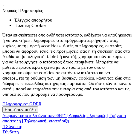
×
Νομικές Πληροφορίες
Έλεγχος απορρήτου
Πολιτική Cookie
Όταν επισκέπτεστε οποιονδήποτε ιστότοπο, ενδέχεται να αποθηκεύσει
ή να ανακτήσει πληροφορίες στο πρόγραμμα περιήγησής σας,
κυρίως με τη μορφή «cookies». Αυτές οι πληροφορίες, οι οποίες
μπορεί να αφορούν εσάς, τις προτιμήσεις σας ή τη συσκευή σας στο
Διαδίκτυο (υπολογιστή, tablet ή κινητό), χρησιμοποιούνται κυρίως
για να λειτουργήσει ο ιστότοπος όπως περιμένετε. Μπορείτε να
μάθετε περισσότερα σχετικά με τον τρόπο με τον οποίο
χρησιμοποιούμε τα cookies σε αυτόν τον ιστότοπο και να
αποτρέψετε τη ρύθμιση των μη βασικών cookies, κάνοντας κλικ στις
διάφορες επικεφαλίδες κατηγορίας παρακάτω. Ωστόσο, εάν το κάνετε
αυτό, μπορεί να επηρεάσει την εμπειρία σας από τον ιστότοπο και τις
υπηρεσίες που μπορούμε να προσφέρουμε.
Πληροφορίες: GDPR
Επιτρέπονται όλα
Δωρεάν αποστολή άνω των 39€* | Ασφαλείς πληρωμές | Γρήγορη
αποστολή | Τηλεφωνική υποστήριξη

Σύνδεση
Σύνδεση