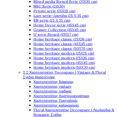
Mixed media Stencil Serie (21X30 cm)
NBC Serie (21X30)
Private serie (25X35 cm)
Lace serie-Δαντέλα (25 X 35 cm)
BN serie (25 X 35 cm)
Home Decor serie (45X45 cm)
Grunge Collection (45X45 cm)
U serie Stencil (13X57 cm)
Home heritage classic (25X36 cm)
Home heritage classic (45X45 cm)
Home heritage classic (50X70 cm)
Home heritage modern (25X25 cm)
Home heritage modern (25X36 cm)
Home heritage modern (45X45 cm)
Home heritage modern (50X70 cm)


Χαρτοπετσέτες Decoupage | Vintage & Floral
Σχέδια Χειροτεχνίας
Χαρτοπετσέτες διάφορες
Χαρτοπετσέτες vintage
Χαρτοπετσέτες παιδικές
Χαρτοπετσέτες Χριστουγεννιάτικες
Χαρτοπετσέτες Πασχαλινές
Χαρτοπετσέτες καλοκαιρινές
Floral Χαρτοπετσέτες Decoupage | Λουλούδια &
Romantic Σχέδια