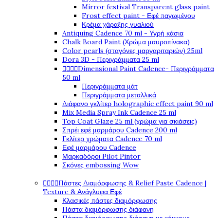
Mirror festival Transparent glass paint
Frost effect paint - Εφέ παγωμένου
Κρέμα χάραξης γυαλιού
Antiquing Cadence 70 ml - Υγρή κάσια
Chalk Board Paint (Χρώμα μαυροπίνακα)
Color pearls (σταγόνες μαργαριταριών) 25ml
Dora 3D - Περιγράμματα 25 ml




Dimensional Paint Cadence- Περιγράμματα
50 ml
Περιγράμματα μάτ
Περιγράμματα μεταλλικά
Διάφανο γκλίτερ holographic effect paint 90 ml
Mix Media Spray Ink Cadence 25 ml
Top Coat Glaze 25 ml (χρώμα για σκιάσεις)
Σπρέι εφέ μαρμάρου Cadence 200 ml
Γκλίτερ χρώματα Cadence 70 ml
Εφέ μαρμάρου Cadence
Μαρκαδόροι Pilot Pintor
Σκόνες embossing Wow




Πάστες Διαμόρφωσης & Relief Paste Cadence |
Texture & Ανάγλυφα Εφέ
Κλασικές πάστες διαμόρφωσης
Πάστα διαμόρφωσης διάφανη