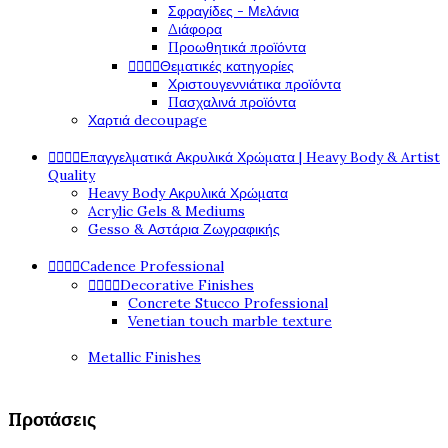
Σφραγίδες - Μελάνια
Διάφορα
Προωθητικά προϊόντα




Θεματικές κατηγορίες
Χριστουγεννιάτικα προϊόντα
Πασχαλινά προϊόντα
Χαρτιά decoupage




Επαγγελματικά Ακρυλικά Χρώματα | Heavy Body & Artist
Quality
Heavy Body Ακρυλικά Χρώματα
Acrylic Gels & Mediums
Gesso & Αστάρια Ζωγραφικής




Cadence Professional




Decorative Finishes
Concrete Stucco Professional
Venetian touch marble texture
Metallic Finishes
Προτάσεις