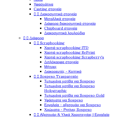
Υφασμάτινα
Casting στοιχεία


Διακοσμητικά στοιχεία
Μεταλλικά στοιχεία
Διάφορα διακοσμητικά στοιχεία
Chipboard στοιχεία
Διακοσμητικά λουλούδια


Διάφορα


Scrapbooking
Χαρτιά scrapbooking ITD
Χαρτιά scrapbooking RePrint
Χαρτιά scrapbooking Scrapberry's
Διπλόκαρφα στοιχεία
Μήτρες
Διακορευτές - Κοπτικά


Sospeso Trasparente
Τυπωμένα μοτίβα για Sospeso
Τυπωμένα μοτίβα για Sospeso
Holographic
Τυπωμένα μοτίβα για Sospeso Gold
Υφάσματα για Sospeso
Εργαλεία - αξεσουάρ για Sospeso
Χρώματα - Ρητίνες Sospeso


Αξεσουάρ & Υλικά Χειροτεχνίας | Εργαλεία