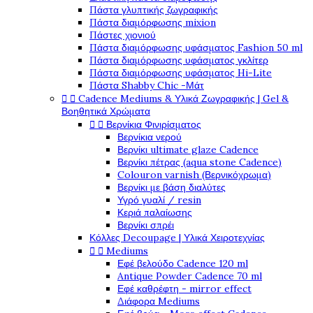
Πάστα γλυπτικής ζωγραφικής
Πάστα διαμόρφωσης mixion
Πάστες χιονιού
Πάστα διαμόρφωσης υφάσματος Fashion 50 ml
Πάστα διαμόρφωσης υφάσματος γκλίτερ
Πάστα διαμόρφωσης υφάσματος Hi-Lite
Πάστα Shabby Chic -Μάτ


Cadence Mediums & Υλικά Ζωγραφικής | Gel &
Βοηθητικά Χρώματα


Βερνίκια Φινιρίσματος
Βερνίκια νερού
Βερνίκι ultimate glaze Cadence
Βερνίκι πέτρας (aqua stone Cadence)
Colouron varnish (Βερνικόχρωμα)
Βερνίκι με βάση διαλύτες
Υγρό γυαλί / resin
Κεριά παλαίωσης
Βερνίκι σπρέι
Κόλλες Decoupage | Υλικά Χειροτεχνίας


Mediums
Εφέ βελούδο Cadence 120 ml
Antique Powder Cadence 70 ml
Εφέ καθρέφτη - mirror effect
Διάφορα Mediums