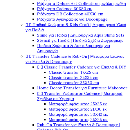
Ριζόχαρτα Deluxe Art Collection μεγάλα μεγέθη
Ριζόχαρτα Cadence 60X80 εκ.
Ριζόχαρτα DR Collection 40X30 cm
Ριζόχαρτα Αγιογραφίες για Decoupage


Παιδικά Χρώματα & Kids Craft | Δημιουργικά Υλικά
για Παιδιά
Slime για Παιδιά | Δημιουργικά Aqua Slime Sets
Stencil για Παιδιά | Παιδικά Σχέδια Ζωγραφικής
Παιδικά Χρώματα & Δακτυλομπογιές για
Δημιουργία


Transfer Cadence & Rub-On | Μεταφορά Εικόνας
για Έπιπλα & Decoupage


Classic Transfer Cadence για Έπιπλα & DIY
Classic transfer 17Χ25 cm
Classic transfer 25Χ35 cm
Classic transfer 35Χ50 cm
Home Decor Transfer για Furniture Makeover


Transfer Υφάσματος Cadence | Μεταφορά
Σχεδίων σε Ύφασμα
Μεταφορά υφάσματος 25Χ35 εκ
Μεταφορά υφάσματος 21Χ30 εκ.
Μεταφορά υφάσματος 30Χ42 εκ.
Μεταφορά υφάσματος 25Χ25 εκ.
Rub-On Transfer για Έπιπλα & Decoupage |