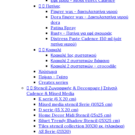
Εφέ βρύα - Moss effect Cadence


Πατίνες
Finger wax - δακτυλοπατίνα νερού
Dora finger wax - Δακτυλοπατίνα νερού
dora
Patina Spray
Rusty - Πατίνα για εφέ σκουριάς
Distress Paste Cadence 150 ml (μάτ
πατίνα νερού)


Κρακελέ
Κρακελέ 1ος συστατικού
Κρακελέ 2 συστατικών διάφανο
Κρακελέ 2 συστατικών - crocodile
Χρύσωμα
Πρίμερ - Γκέσο
Createx series


Stencil Ζωγραφικής & Decoupage | Στένσιλ
Cadence & Mixed Media
K serie (6 X 20 cm)
Mixed media stencil Serie (10X25 cm)
D serie (15 X 20 cm)
Home Decor Midi Stencil (25x25 cm)
Siluet Trendy Shadow Stencil (25X25 cm)
Tiles stencil collection 30X30 εκ. (πλακάκια)
AS Serie (21X30)