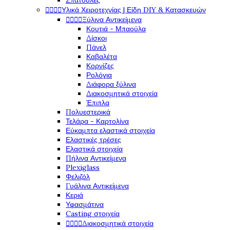
Σπάτουλες




Υλικά Χειροτεχνίας | Είδη DIY & Κατασκευών




Ξύλινα Αντικείμενα
Κουτιά - Μπαούλα
Δίσκοι
Πάνελ
Καβαλέτα
Κορνίζες
Ρολόγια
Διάφορα ξύλινα
Διακοσμητικά στοιχεία
Έπιπλα
Πολυεστερικά
Τελάρα - Καρτολίνα
Εύκαμπτα ελαστικά στοιχεία
Ελαστικές τρέσες
Ελαστικά στοιχεία
Πήλινα Αντικείμενα
Plexiglass
Φελιζόλ
Γυάλινα Αντικείμενα
Κεριά
Υφασμάτινα
Casting στοιχεία




Διακοσμητικά στοιχεία