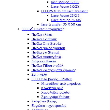
lace Μαύρο 17X25
Lace Λευκό 17X25




25 X 35 cm lace transfer
Lace Λευκό 25X35
Lace Μαύρο 25X35
lace transfer 35 Χ 50 cm




🖌️ Πινέλα Ζωγραφικής
Πινέλα πλακέ
Πινέλα Contour
Πινέλα One Stroke
Πινέλα φυλλά χρυσού
Πινέλα για Stencil
Πινέλα σφουγγάρια
Διάφορα Πινέλα
Πινέλα Filbert-οβάλ
Πινέλα για χρώματα κιμωλίας
Σετ πινέλα




Ρολά βαφής - Rollex
Microfiber από μικροίνες
Κλώστινο ριγέ
Χειρολαβές ρολών
Σφουγγάρι Velour
Σκαφάκια βαφής
Εργαλεία τεχνοτροπίας