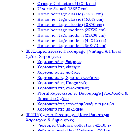
Grunge Collection (45X45 cm)
U serie Stencil (13X57 cm)
Home heritage classic (25X36 cm)
Home heritage classic (45X45 cm)
Home heritage classic (50X70 cm)
Home heritage modern (25X25 cm)
Home heritage modern (25X36 cm)
Home heritage modern (45X45 cm)
Home heritage modern (50X70 cm)




Χαρτοπετσέτες Decoupage | Vintage & Floral
Σχέδια Χειροτεχνίας
Χαρτοπετσέτες διάφορες
Χαρτοπετσέτες vintage
Χαρτοπετσέτες παιδικές
Χαρτοπετσέτες Χριστουγεννιάτικες
Χαρτοπετσέτες Πασχαλινές
Χαρτοπετσέτες καλοκαιρινές
Floral Χαρτοπετσέτες Decoupage | Λουλούδια &
Romantic Σχέδια
Χαρτοπετσέτες επαναλαμβανόμενα μοτίβα
Χαρτοπετσέτες με ζωάκια




Ριζόχαρτα Decoupage | Rice Papers για
Χειροτεχνία & Δημιουργίες
Ριζόχαρτα Cadence collection 42X30 εκ
Ριζόχαρτα metal leaf Cadence 42X31 εκ