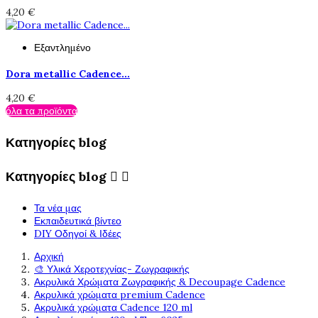
4,20 €
Εξαντλημένο
Dora metallic Cadence...
4,20 €
όλα τα προϊόντα
Κατηγορίες blog
Κατηγορίες blog


Τα νέα μας
Εκπαιδευτικά βίντεο
DIY Οδηγοί & Ιδέες
Αρχική
🎨 Υλικά Χεροτεχνίας- Ζωγραφικής
Ακρυλικά Χρώματα Ζωγραφικής & Decoupage Cadence
Ακρυλικά χρώματα premium Cadence
Ακρυλικά χρώματα Cadence 120 ml