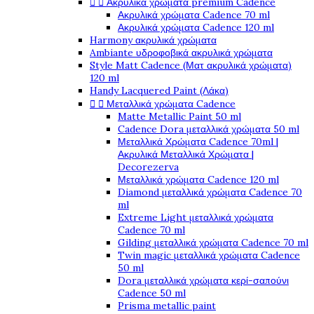


Ακρυλικά χρώματα premium Cadence
Ακρυλικά χρώματα Cadence 70 ml
Ακρυλικά χρώματα Cadence 120 ml
Harmony ακρυλικά χρώματα
Ambiante υδροφοβικά ακρυλικά χρώματα
Style Matt Cadence (Ματ ακρυλικά χρώματα)
120 ml
Handy Lacquered Paint (Λάκα)


Μεταλλικά χρώματα Cadence
Matte Metallic Paint 50 ml
Cadence Dora μεταλλικά χρώματα 50 ml
Μεταλλικά Χρώματα Cadence 70ml |
Ακρυλικά Μεταλλικά Χρώματα |
Decorezerva
Μεταλλικά χρώματα Cadence 120 ml
Diamond μεταλλικά χρώματα Cadence 70
ml
Extreme Light μεταλλικά χρώματα
Cadence 70 ml
Gilding μεταλλικά χρώματα Cadence 70 ml
Twin magic μεταλλικά χρώματα Cadence
50 ml
Dora μεταλλικά χρώματα κερί-σαπούνι
Cadence 50 ml
Prisma metallic paint