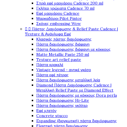
Σπρέι εφέ μαρμάρου Cadence 200 ml
Γκλίτερ χρώματα Cadence 70 ml
Εφέ μαρμάρου Cadence
Μαρκαδόροι Pilot Pintor
Σκόνες embossing Wow


Πάστες Διαμόρφωσης & Relief Paste Cadence |
Texture & Ανάγλυφα Εφέ
Κλασικές πάστες διαμόρφωσης
Πάστα διαμόρφωσης διάφανη
Πάστα διαμόρφωσης διάφανη με κόκκους
Matte Metallic Paste 250 ml
Texture art relief paste
Πάστα κρακελέ
Vintage legend - αντικέ γκέσο
Πάστα εφέ πέτρας
Πάστα διαμόρφωσης μεταλλική λεία
Diamond Πάστα Διαμόρφωσης Cadence |
Μεταλλική Relief Paste με Diamond Effect
Πάστα διαμόρφωσης με κόκκους Dora perla
Πάστα διαμόρφωσης Hi-Lite
Πάστα διαμόρφωσης γκλίτερ
Εφέ μπετόν
Concrete stucco
Expanding (διογκωτική) πάστα διαμόρφωσης
Ελαστική πάστα διαμόφωσης