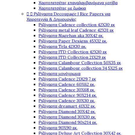
Χαρτοπετσέτες επαναλαμβανόμενα μοτίβα
Χαρτοπετσέτες με ζωάκια


Ριζόχαρτα Decoupage | Rice Papers για
Χειροτεχνία & Δημιουργίες
Ριζόχαρτα Cadence collection 42X30 εκ
Ριζόχαρτα metal leaf Cadence 42X31 εκ
Ριζόχαρτα Nagehan aka 30X42 εκ.
Ριζόχαρτα Paper Designs 45X32 εκ.
Ριζόχαρτα Tela 42Χ30 εκ.
Ριζόχαρτα ITD Collection 42X30 εκ
Ριζόχαρτα ITD Collection 21X29 εκ
Ριζόχαρτα Calambour Collection 50X35 εκ
Ριζόχαρτα Calambour collection 34,5X25 εκ
Ριζόχαρτα μονόχρωμα
Ριζόχαρτα Cadence 21Χ29,7 εκ
Ριζόχαρτα Cadence 60X62 εκ.
Ριζόχαρτα Cadence 30X68 εκ.
Ριζόχαρτα Cadence 90X214 εκ.
Ριζόχαρτα Cadence 30X30 εκ.
Ριζόχαρτα dreamart 41X32 εκ.
Ριζόχαρτα Diamond 30X42 εκ.
Ριζόχαρτα Diamond 30X30 εκ.
Ριζόχαρτα Diamond 90x214 εκ.
Ριζόχαρτα 90X90 εκ.
Ριζόχαρτα Deluxe Art Collection 30X42 εκ.