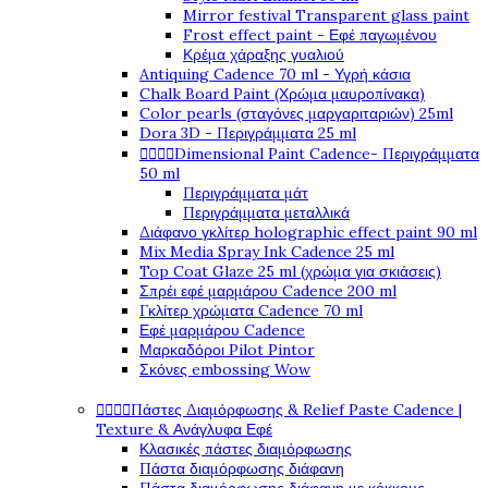
Mirror festival Transparent glass paint
Frost effect paint - Εφέ παγωμένου
Κρέμα χάραξης γυαλιού
Antiquing Cadence 70 ml - Υγρή κάσια
Chalk Board Paint (Χρώμα μαυροπίνακα)
Color pearls (σταγόνες μαργαριταριών) 25ml
Dora 3D - Περιγράμματα 25 ml




Dimensional Paint Cadence- Περιγράμματα
50 ml
Περιγράμματα μάτ
Περιγράμματα μεταλλικά
Διάφανο γκλίτερ holographic effect paint 90 ml
Mix Media Spray Ink Cadence 25 ml
Top Coat Glaze 25 ml (χρώμα για σκιάσεις)
Σπρέι εφέ μαρμάρου Cadence 200 ml
Γκλίτερ χρώματα Cadence 70 ml
Εφέ μαρμάρου Cadence
Μαρκαδόροι Pilot Pintor
Σκόνες embossing Wow




Πάστες Διαμόρφωσης & Relief Paste Cadence |
Texture & Ανάγλυφα Εφέ
Κλασικές πάστες διαμόρφωσης
Πάστα διαμόρφωσης διάφανη