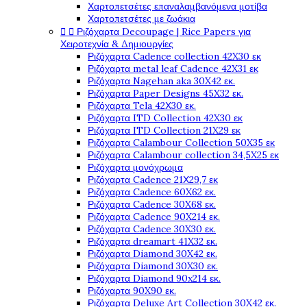
Χαρτοπετσέτες επαναλαμβανόμενα μοτίβα
Χαρτοπετσέτες με ζωάκια


Ριζόχαρτα Decoupage | Rice Papers για
Χειροτεχνία & Δημιουργίες
Ριζόχαρτα Cadence collection 42X30 εκ
Ριζόχαρτα metal leaf Cadence 42X31 εκ
Ριζόχαρτα Nagehan aka 30X42 εκ.
Ριζόχαρτα Paper Designs 45X32 εκ.
Ριζόχαρτα Tela 42Χ30 εκ.
Ριζόχαρτα ITD Collection 42X30 εκ
Ριζόχαρτα ITD Collection 21X29 εκ
Ριζόχαρτα Calambour Collection 50X35 εκ
Ριζόχαρτα Calambour collection 34,5X25 εκ
Ριζόχαρτα μονόχρωμα
Ριζόχαρτα Cadence 21Χ29,7 εκ
Ριζόχαρτα Cadence 60X62 εκ.
Ριζόχαρτα Cadence 30X68 εκ.
Ριζόχαρτα Cadence 90X214 εκ.
Ριζόχαρτα Cadence 30X30 εκ.
Ριζόχαρτα dreamart 41X32 εκ.
Ριζόχαρτα Diamond 30X42 εκ.
Ριζόχαρτα Diamond 30X30 εκ.
Ριζόχαρτα Diamond 90x214 εκ.
Ριζόχαρτα 90X90 εκ.
Ριζόχαρτα Deluxe Art Collection 30X42 εκ.