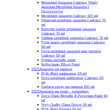
Μεταλλικά Χρώματα Cadence 70ml |
Ακρυλικά Μεταλλικά Χρώματα |
Decorezerva
Μεταλλικά χρώματα Cadence 120 ml
Diamond μεταλλικά χρώματα Cadence 70
ml
Extreme Light μεταλλικά χρώματα
Cadence 70 ml
Gilding μεταλλικά χρώματα Cadence 70 ml
Twin magic μεταλλικά χρώματα Cadence
50 ml
Dora μεταλλικά χρώματα κερί-σαπούνι
Cadence 50 ml
Prisma metallic paint
Reflectique Effect Paint




Χρώματα για ύφασμα
Style Matt υφάσματος 59 ml
Dora μεταλλικά υφάσματος Cadence 50
ml
Fashion spray για ύφασμα 100 ml




Χρώματα για γυαλί - πορσελάνη
Dora Glass Metallic & Porcelain Paint 50
ml
Very Chalky Glass Decor 59 ml
Style Matt Enamel 59 ml