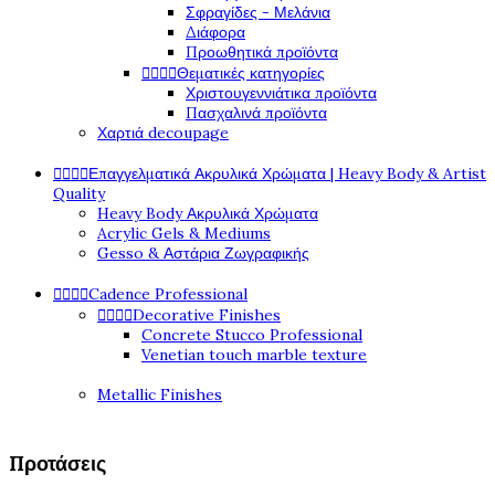
Σφραγίδες - Μελάνια
Διάφορα
Προωθητικά προϊόντα




Θεματικές κατηγορίες
Χριστουγεννιάτικα προϊόντα
Πασχαλινά προϊόντα
Χαρτιά decoupage




Επαγγελματικά Ακρυλικά Χρώματα | Heavy Body & Artist
Quality
Heavy Body Ακρυλικά Χρώματα
Acrylic Gels & Mediums
Gesso & Αστάρια Ζωγραφικής




Cadence Professional




Decorative Finishes
Concrete Stucco Professional
Venetian touch marble texture
Metallic Finishes
Προτάσεις