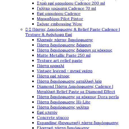
Σπρέι εφέ μαρμάρου Cadence 200 ml
Γκλίτερ χρώματα Cadence 70 ml
Εφέ μαρμάρου Cadence
Μαρκαδόροι Pilot Pintor
Σκόνες embossing Wow


Πάστες Διαμόρφωσης & Relief Paste Cadence |
Texture & Ανάγλυφα Εφέ
Κλασικές πάστες διαμόρφωσης
Πάστα διαμόρφωσης διάφανη
Πάστα διαμόρφωσης διάφανη με κόκκους
Matte Metallic Paste 250 ml
Texture art relief paste
Πάστα κρακελέ
Vintage legend - αντικέ γκέσο
Πάστα εφέ πέτρας
Πάστα διαμόρφωσης μεταλλική λεία
Diamond Πάστα Διαμόρφωσης Cadence |
Μεταλλική Relief Paste με Diamond Effect
Πάστα διαμόρφωσης με κόκκους Dora perla
Πάστα διαμόρφωσης Hi-Lite
Πάστα διαμόρφωσης γκλίτερ
Εφέ μπετόν
Concrete stucco
Expanding (διογκωτική) πάστα διαμόρφωσης
Ελαστική πάστα διαμόφωσης