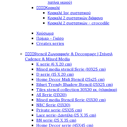
πατίνα νερού)




Κρακελέ
Κρακελέ 1ος συστατικού
Κρακελέ 2 συστατικών διάφανο
Κρακελέ 2 συστατικών - crocodile
Χρύσωμα
Πρίμερ - Γκέσο
Createx series




Stencil Ζωγραφικής & Decoupage | Στένσιλ
Cadence & Mixed Media
K serie (6 X 20 cm)
Mixed media stencil Serie (10X25 cm)
D serie (15 X 20 cm)
Home Decor Midi Stencil (25x25 cm)
Siluet Trendy Shadow Stencil (25X25 cm)
Tiles stencil collection 30X30 εκ. (πλακάκια)
AS Serie (21X30)
Mixed media Stencil Serie (21X30 cm)
NBC Serie (21X30)
Private serie (25X35 cm)
Lace serie-Δαντέλα (25 X 35 cm)
BN serie (25 X 35 cm)
Home Decor serie (45X45 cm)