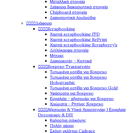
Μεταλλικά στοιχεία
Διάφορα διακοσμητικά στοιχεία
Chipboard στοιχεία
Διακοσμητικά λουλούδια




Διάφορα




Scrapbooking
Χαρτιά scrapbooking ITD
Χαρτιά scrapbooking RePrint
Χαρτιά scrapbooking Scrapberry's
Διπλόκαρφα στοιχεία
Μήτρες
Διακορευτές - Κοπτικά




Sospeso Trasparente
Τυπωμένα μοτίβα για Sospeso
Τυπωμένα μοτίβα για Sospeso
Holographic
Τυπωμένα μοτίβα για Sospeso Gold
Υφάσματα για Sospeso
Εργαλεία - αξεσουάρ για Sospeso
Χρώματα - Ρητίνες Sospeso




Αξεσουάρ & Υλικά Χειροτεχνίας | Εργαλεία
Decoupage & DIY
Καλούπια σιλικόνης
Πηλός αέρος
Σκόνη γκλίττερ Cadence