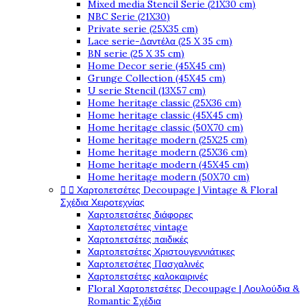
Mixed media Stencil Serie (21X30 cm)
NBC Serie (21X30)
Private serie (25X35 cm)
Lace serie-Δαντέλα (25 X 35 cm)
BN serie (25 X 35 cm)
Home Decor serie (45X45 cm)
Grunge Collection (45X45 cm)
U serie Stencil (13X57 cm)
Home heritage classic (25X36 cm)
Home heritage classic (45X45 cm)
Home heritage classic (50X70 cm)
Home heritage modern (25X25 cm)
Home heritage modern (25X36 cm)
Home heritage modern (45X45 cm)
Home heritage modern (50X70 cm)


Χαρτοπετσέτες Decoupage | Vintage & Floral
Σχέδια Χειροτεχνίας
Χαρτοπετσέτες διάφορες
Χαρτοπετσέτες vintage
Χαρτοπετσέτες παιδικές
Χαρτοπετσέτες Χριστουγεννιάτικες
Χαρτοπετσέτες Πασχαλινές
Χαρτοπετσέτες καλοκαιρινές
Floral Χαρτοπετσέτες Decoupage | Λουλούδια &
Romantic Σχέδια