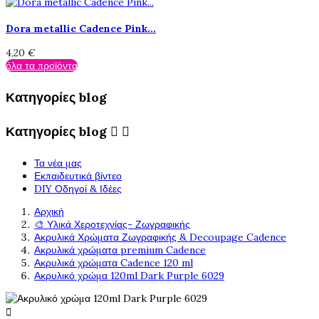
Dora metallic Cadence Pink...
4,20 €
όλα τα προϊόντα
Κατηγορίες blog
Κατηγορίες blog


Τα νέα μας
Εκπαιδευτικά βίντεο
DIY Οδηγοί & Ιδέες
Αρχική
🎨 Υλικά Χεροτεχνίας- Ζωγραφικής
Ακρυλικά Χρώματα Ζωγραφικής & Decoupage Cadence
Ακρυλικά χρώματα premium Cadence
Ακρυλικά χρώματα Cadence 120 ml
Ακρυλικό χρώμα 120ml Dark Purple 6029
