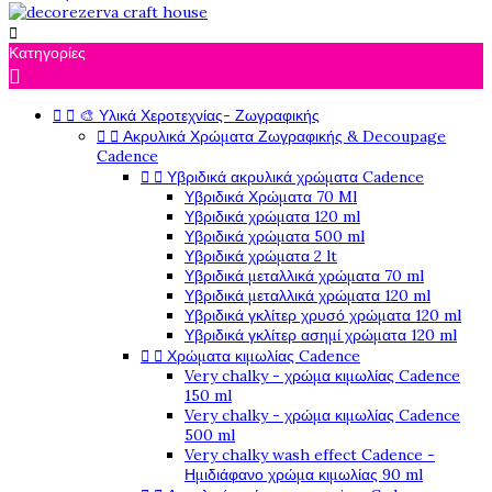

Κατηγορίες



🎨 Υλικά Χεροτεχνίας- Ζωγραφικής


Ακρυλικά Χρώματα Ζωγραφικής & Decoupage
Cadence


Υβριδικά ακρυλικά χρώματα Cadence
Υβριδικά Χρώματα 70 Ml
Υβριδικά χρώματα 120 ml
Υβριδικά χρώματα 500 ml
Υβριδικά χρώματα 2 lt
Υβριδικά μεταλλικά χρώματα 70 ml
Υβριδικά μεταλλικά χρώματα 120 ml
Υβριδικά γκλίτερ χρυσό χρώματα 120 ml
Υβριδικά γκλίτερ ασημί χρώματα 120 ml


Χρώματα κιμωλίας Cadence
Very chalky - χρώμα κιμωλίας Cadence
150 ml
Very chalky - χρώμα κιμωλίας Cadence
500 ml
Very chalky wash effect Cadence -
Ημιδιάφανο χρώμα κιμωλίας 90 ml