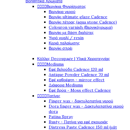
Βοηθητικά Χρώματα




Βερνίκια Φινιρίσματος
Βερνίκια νερού
Βερνίκι ultimate glaze Cadence
Βερνίκι πέτρας (aqua stone Cadence)
Colouron varnish (Βερνικόχρωμα)
Βερνίκι με βάση διαλύτες
Υγρό γυαλί / resin
Κεριά παλαίωσης
Βερνίκι σπρέι
Κόλλες Decoupage | Υλικά Χειροτεχνίας




Mediums
Εφέ βελούδο Cadence 120 ml
Antique Powder Cadence 70 ml
Εφέ καθρέφτη - mirror effect
Διάφορα Mediums
Εφέ βρύα - Moss effect Cadence




Πατίνες
Finger wax - δακτυλοπατίνα νερού
Dora finger wax - Δακτυλοπατίνα νερού
dora
Patina Spray
Rusty - Πατίνα για εφέ σκουριάς
Distress Paste Cadence 150 ml (μάτ