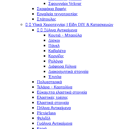
Σφουγγάρι Velour
Σκαφάκια βαφής
Εργαλεία τεχνοτροπίας
Σπάτουλες


Υλικά Χειροτεχνίας | Είδη DIY & Κατασκευών


Ξύλινα Αντικείμενα
Κουτιά - Μπαούλα
Δίσκοι
Πάνελ
Καβαλέτα
Κορνίζες
Ρολόγια
Διάφορα ξύλινα
Διακοσμητικά στοιχεία
Έπιπλα
Πολυεστερικά
Τελάρα - Καρτολίνα
Εύκαμπτα ελαστικά στοιχεία
Ελαστικές τρέσες
Ελαστικά στοιχεία
Πήλινα Αντικείμενα
Plexiglass
Φελιζόλ
Γυάλινα Αντικείμενα
Κεριά