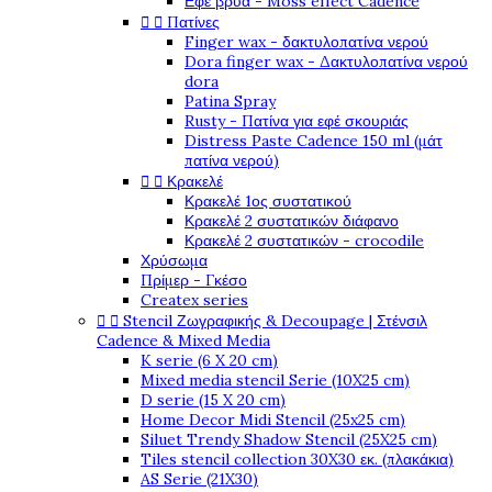
Εφέ βρύα - Moss effect Cadence


Πατίνες
Finger wax - δακτυλοπατίνα νερού
Dora finger wax - Δακτυλοπατίνα νερού
dora
Patina Spray
Rusty - Πατίνα για εφέ σκουριάς
Distress Paste Cadence 150 ml (μάτ
πατίνα νερού)


Κρακελέ
Κρακελέ 1ος συστατικού
Κρακελέ 2 συστατικών διάφανο
Κρακελέ 2 συστατικών - crocodile
Χρύσωμα
Πρίμερ - Γκέσο
Createx series


Stencil Ζωγραφικής & Decoupage | Στένσιλ
Cadence & Mixed Media
K serie (6 X 20 cm)
Mixed media stencil Serie (10X25 cm)
D serie (15 X 20 cm)
Home Decor Midi Stencil (25x25 cm)
Siluet Trendy Shadow Stencil (25X25 cm)
Tiles stencil collection 30X30 εκ. (πλακάκια)
AS Serie (21X30)