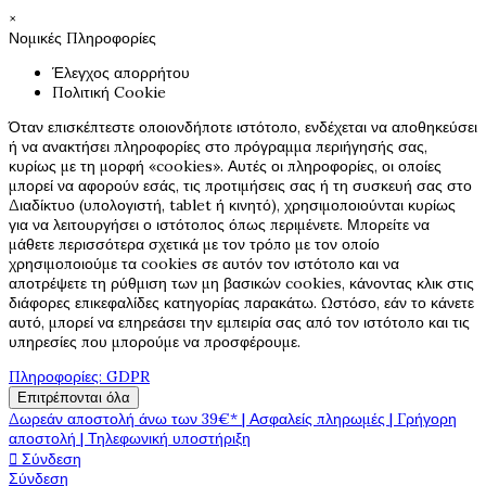
×
Νομικές Πληροφορίες
Έλεγχος απορρήτου
Πολιτική Cookie
Όταν επισκέπτεστε οποιονδήποτε ιστότοπο, ενδέχεται να αποθηκεύσει
ή να ανακτήσει πληροφορίες στο πρόγραμμα περιήγησής σας,
κυρίως με τη μορφή «cookies». Αυτές οι πληροφορίες, οι οποίες
μπορεί να αφορούν εσάς, τις προτιμήσεις σας ή τη συσκευή σας στο
Διαδίκτυο (υπολογιστή, tablet ή κινητό), χρησιμοποιούνται κυρίως
για να λειτουργήσει ο ιστότοπος όπως περιμένετε. Μπορείτε να
μάθετε περισσότερα σχετικά με τον τρόπο με τον οποίο
χρησιμοποιούμε τα cookies σε αυτόν τον ιστότοπο και να
αποτρέψετε τη ρύθμιση των μη βασικών cookies, κάνοντας κλικ στις
διάφορες επικεφαλίδες κατηγορίας παρακάτω. Ωστόσο, εάν το κάνετε
αυτό, μπορεί να επηρεάσει την εμπειρία σας από τον ιστότοπο και τις
υπηρεσίες που μπορούμε να προσφέρουμε.
Πληροφορίες: GDPR
Επιτρέπονται όλα
Δωρεάν αποστολή άνω των 39€* | Ασφαλείς πληρωμές | Γρήγορη
αποστολή | Τηλεφωνική υποστήριξη

Σύνδεση
Σύνδεση