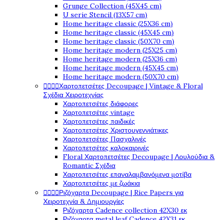
Grunge Collection (45X45 cm)
U serie Stencil (13X57 cm)
Home heritage classic (25X36 cm)
Home heritage classic (45X45 cm)
Home heritage classic (50X70 cm)
Home heritage modern (25X25 cm)
Home heritage modern (25X36 cm)
Home heritage modern (45X45 cm)
Home heritage modern (50X70 cm)




Χαρτοπετσέτες Decoupage | Vintage & Floral
Σχέδια Χειροτεχνίας
Χαρτοπετσέτες διάφορες
Χαρτοπετσέτες vintage
Χαρτοπετσέτες παιδικές
Χαρτοπετσέτες Χριστουγεννιάτικες
Χαρτοπετσέτες Πασχαλινές
Χαρτοπετσέτες καλοκαιρινές
Floral Χαρτοπετσέτες Decoupage | Λουλούδια &
Romantic Σχέδια
Χαρτοπετσέτες επαναλαμβανόμενα μοτίβα
Χαρτοπετσέτες με ζωάκια




Ριζόχαρτα Decoupage | Rice Papers για
Χειροτεχνία & Δημιουργίες
Ριζόχαρτα Cadence collection 42X30 εκ
Ριζόχαρτα metal leaf Cadence 42X31 εκ