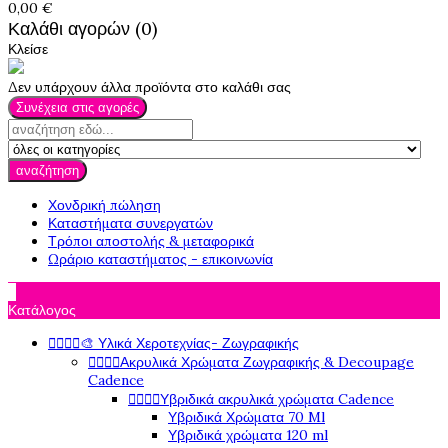
0,00 €
Καλάθι αγορών (0)
Κλείσε
Δεν υπάρχουν άλλα προϊόντα στο καλάθι σας
Συνέχεια στις αγορές
αναζήτηση
Χονδρική πώληση
Καταστήματα συνεργατών
Τρόποι αποστολής & μεταφορικά
Ωράριο καταστήματος - επικοινωνία

Κατάλογος




🎨 Υλικά Χεροτεχνίας- Ζωγραφικής




Ακρυλικά Χρώματα Ζωγραφικής & Decoupage
Cadence




Υβριδικά ακρυλικά χρώματα Cadence
Υβριδικά Χρώματα 70 Ml
Υβριδικά χρώματα 120 ml