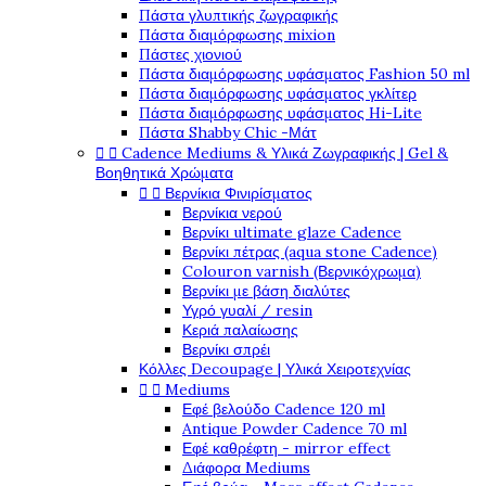
Πάστα γλυπτικής ζωγραφικής
Πάστα διαμόρφωσης mixion
Πάστες χιονιού
Πάστα διαμόρφωσης υφάσματος Fashion 50 ml
Πάστα διαμόρφωσης υφάσματος γκλίτερ
Πάστα διαμόρφωσης υφάσματος Hi-Lite
Πάστα Shabby Chic -Μάτ


Cadence Mediums & Υλικά Ζωγραφικής | Gel &
Βοηθητικά Χρώματα


Βερνίκια Φινιρίσματος
Βερνίκια νερού
Βερνίκι ultimate glaze Cadence
Βερνίκι πέτρας (aqua stone Cadence)
Colouron varnish (Βερνικόχρωμα)
Βερνίκι με βάση διαλύτες
Υγρό γυαλί / resin
Κεριά παλαίωσης
Βερνίκι σπρέι
Κόλλες Decoupage | Υλικά Χειροτεχνίας


Mediums
Εφέ βελούδο Cadence 120 ml
Antique Powder Cadence 70 ml
Εφέ καθρέφτη - mirror effect
Διάφορα Mediums