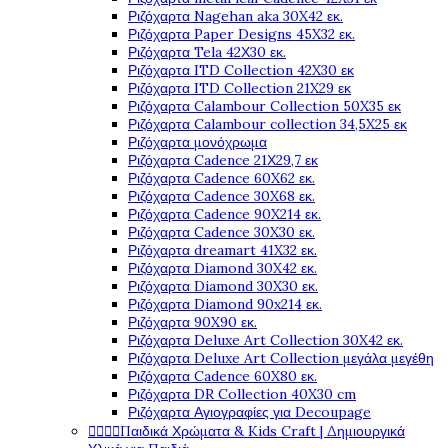
Ριζόχαρτα Nagehan aka 30X42 εκ.
Ριζόχαρτα Paper Designs 45X32 εκ.
Ριζόχαρτα Tela 42Χ30 εκ.
Ριζόχαρτα ITD Collection 42X30 εκ
Ριζόχαρτα ITD Collection 21X29 εκ
Ριζόχαρτα Calambour Collection 50X35 εκ
Ριζόχαρτα Calambour collection 34,5X25 εκ
Ριζόχαρτα μονόχρωμα
Ριζόχαρτα Cadence 21Χ29,7 εκ
Ριζόχαρτα Cadence 60X62 εκ.
Ριζόχαρτα Cadence 30X68 εκ.
Ριζόχαρτα Cadence 90X214 εκ.
Ριζόχαρτα Cadence 30X30 εκ.
Ριζόχαρτα dreamart 41X32 εκ.
Ριζόχαρτα Diamond 30X42 εκ.
Ριζόχαρτα Diamond 30X30 εκ.
Ριζόχαρτα Diamond 90x214 εκ.
Ριζόχαρτα 90X90 εκ.
Ριζόχαρτα Deluxe Art Collection 30X42 εκ.
Ριζόχαρτα Deluxe Art Collection μεγάλα μεγέθη
Ριζόχαρτα Cadence 60X80 εκ.
Ριζόχαρτα DR Collection 40X30 cm
Ριζόχαρτα Αγιογραφίες για Decoupage




Παιδικά Χρώματα & Kids Craft | Δημιουργικά