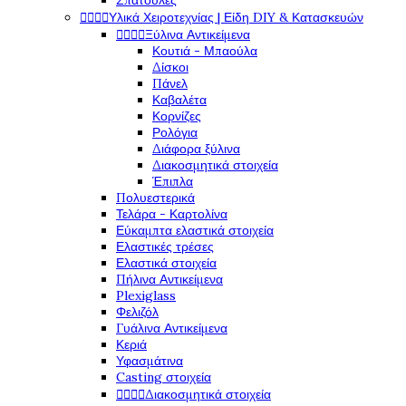
Σπάτουλες




Υλικά Χειροτεχνίας | Είδη DIY & Κατασκευών




Ξύλινα Αντικείμενα
Κουτιά - Μπαούλα
Δίσκοι
Πάνελ
Καβαλέτα
Κορνίζες
Ρολόγια
Διάφορα ξύλινα
Διακοσμητικά στοιχεία
Έπιπλα
Πολυεστερικά
Τελάρα - Καρτολίνα
Εύκαμπτα ελαστικά στοιχεία
Ελαστικές τρέσες
Ελαστικά στοιχεία
Πήλινα Αντικείμενα
Plexiglass
Φελιζόλ
Γυάλινα Αντικείμενα
Κεριά
Υφασμάτινα
Casting στοιχεία




Διακοσμητικά στοιχεία