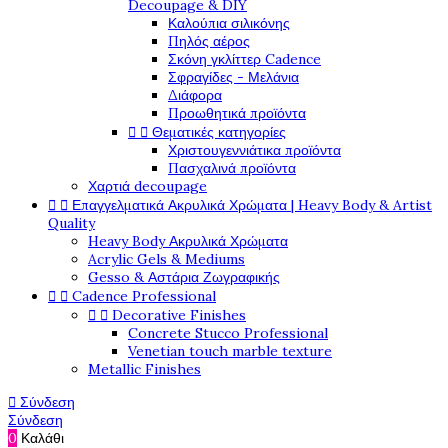
Decoupage & DIY
Καλούπια σιλικόνης
Πηλός αέρος
Σκόνη γκλίττερ Cadence
Σφραγίδες - Μελάνια
Διάφορα
Προωθητικά προϊόντα


Θεματικές κατηγορίες
Χριστουγεννιάτικα προϊόντα
Πασχαλινά προϊόντα
Χαρτιά decoupage


Επαγγελματικά Ακρυλικά Χρώματα | Heavy Body & Artist
Quality
Heavy Body Ακρυλικά Χρώματα
Acrylic Gels & Mediums
Gesso & Αστάρια Ζωγραφικής


Cadence Professional


Decorative Finishes
Concrete Stucco Professional
Venetian touch marble texture
Metallic Finishes

Σύνδεση
Σύνδεση
0
Καλάθι