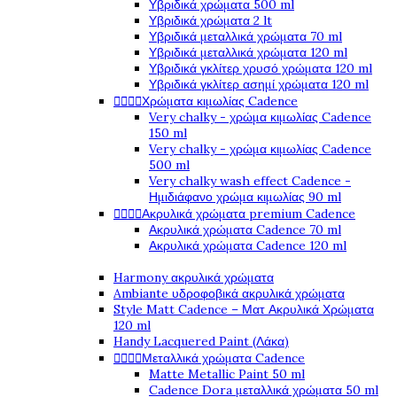
Υβριδικά χρώματα 500 ml
Υβριδικά χρώματα 2 lt
Υβριδικά μεταλλικά χρώματα 70 ml
Υβριδικά μεταλλικά χρώματα 120 ml
Υβριδικά γκλίτερ χρυσό χρώματα 120 ml
Υβριδικά γκλίτερ ασημί χρώματα 120 ml




Χρώματα κιμωλίας Cadence
Very chalky - χρώμα κιμωλίας Cadence
150 ml
Very chalky - χρώμα κιμωλίας Cadence
500 ml
Very chalky wash effect Cadence -
Ημιδιάφανο χρώμα κιμωλίας 90 ml




Ακρυλικά χρώματα premium Cadence
Ακρυλικά χρώματα Cadence 70 ml
Ακρυλικά χρώματα Cadence 120 ml
Harmony ακρυλικά χρώματα
Ambiante υδροφοβικά ακρυλικά χρώματα
Style Matt Cadence – Ματ Ακρυλικά Χρώματα
120 ml
Handy Lacquered Paint (Λάκα)




Μεταλλικά χρώματα Cadence
Matte Metallic Paint 50 ml
Cadence Dora μεταλλικά χρώματα 50 ml