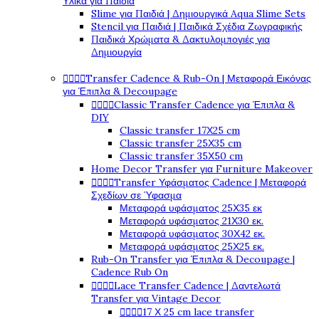
Υλικά για Παιδιά
Slime για Παιδιά | Δημιουργικά Aqua Slime Sets
Stencil για Παιδιά | Παιδικά Σχέδια Ζωγραφικής
Παιδικά Χρώματα & Δακτυλομπογιές για
Δημιουργία




Transfer Cadence & Rub-On | Μεταφορά Εικόνας
για Έπιπλα & Decoupage




Classic Transfer Cadence για Έπιπλα &
DIY
Classic transfer 17Χ25 cm
Classic transfer 25Χ35 cm
Classic transfer 35Χ50 cm
Home Decor Transfer για Furniture Makeover




Transfer Υφάσματος Cadence | Μεταφορά
Σχεδίων σε Ύφασμα
Μεταφορά υφάσματος 25Χ35 εκ
Μεταφορά υφάσματος 21Χ30 εκ.
Μεταφορά υφάσματος 30Χ42 εκ.
Μεταφορά υφάσματος 25Χ25 εκ.
Rub-On Transfer για Έπιπλα & Decoupage |
Cadence Rub On




Lace Transfer Cadence | Δαντελωτά
Transfer για Vintage Decor




17 Χ 25 cm lace transfer