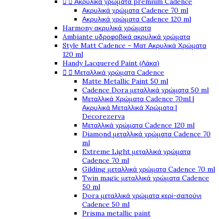


Ακρυλικά χρώματα premium Cadence
Ακρυλικά χρώματα Cadence 70 ml
Ακρυλικά χρώματα Cadence 120 ml
Harmony ακρυλικά χρώματα
Ambiante υδροφοβικά ακρυλικά χρώματα
Style Matt Cadence – Ματ Ακρυλικά Χρώματα
120 ml
Handy Lacquered Paint (Λάκα)


Μεταλλικά χρώματα Cadence
Matte Metallic Paint 50 ml
Cadence Dora μεταλλικά χρώματα 50 ml
Μεταλλικά Χρώματα Cadence 70ml |
Ακρυλικά Μεταλλικά Χρώματα |
Decorezerva
Μεταλλικά χρώματα Cadence 120 ml
Diamond μεταλλικά χρώματα Cadence 70
ml
Extreme Light μεταλλικά χρώματα
Cadence 70 ml
Gilding μεταλλικά χρώματα Cadence 70 ml
Twin magic μεταλλικά χρώματα Cadence
50 ml
Dora μεταλλικά χρώματα κερί-σαπούνι
Cadence 50 ml
Prisma metallic paint