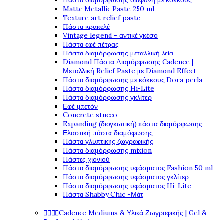
Πάστα διαμόρφωσης διάφανη με κόκκους
Matte Metallic Paste 250 ml
Texture art relief paste
Πάστα κρακελέ
Vintage legend - αντικέ γκέσο
Πάστα εφέ πέτρας
Πάστα διαμόρφωσης μεταλλική λεία
Diamond Πάστα Διαμόρφωσης Cadence |
Μεταλλική Relief Paste με Diamond Effect
Πάστα διαμόρφωσης με κόκκους Dora perla
Πάστα διαμόρφωσης Hi-Lite
Πάστα διαμόρφωσης γκλίτερ
Εφέ μπετόν
Concrete stucco
Expanding (διογκωτική) πάστα διαμόρφωσης
Ελαστική πάστα διαμόφωσης
Πάστα γλυπτικής ζωγραφικής
Πάστα διαμόρφωσης mixion
Πάστες χιονιού
Πάστα διαμόρφωσης υφάσματος Fashion 50 ml
Πάστα διαμόρφωσης υφάσματος γκλίτερ
Πάστα διαμόρφωσης υφάσματος Hi-Lite
Πάστα Shabby Chic -Μάτ




Cadence Mediums & Υλικά Ζωγραφικής | Gel &