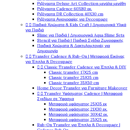
Ριζόχαρτα Deluxe Art Collection μεγάλα μεγέθη
Ριζόχαρτα Cadence 60X80 εκ.
Ριζόχαρτα DR Collection 40X30 cm
Ριζόχαρτα Αγιογραφίες για Decoupage


Παιδικά Χρώματα & Kids Craft | Δημιουργικά Υλικά
για Παιδιά
Slime για Παιδιά | Δημιουργικά Aqua Slime Sets
Stencil για Παιδιά | Παιδικά Σχέδια Ζωγραφικής
Παιδικά Χρώματα & Δακτυλομπογιές για
Δημιουργία


Transfer Cadence & Rub-On | Μεταφορά Εικόνας
για Έπιπλα & Decoupage


Classic Transfer Cadence για Έπιπλα & DIY
Classic transfer 17Χ25 cm
Classic transfer 25Χ35 cm
Classic transfer 35Χ50 cm
Home Decor Transfer για Furniture Makeover


Transfer Υφάσματος Cadence | Μεταφορά
Σχεδίων σε Ύφασμα
Μεταφορά υφάσματος 25Χ35 εκ
Μεταφορά υφάσματος 21Χ30 εκ.
Μεταφορά υφάσματος 30Χ42 εκ.
Μεταφορά υφάσματος 25Χ25 εκ.
Rub-On Transfer για Έπιπλα & Decoupage |