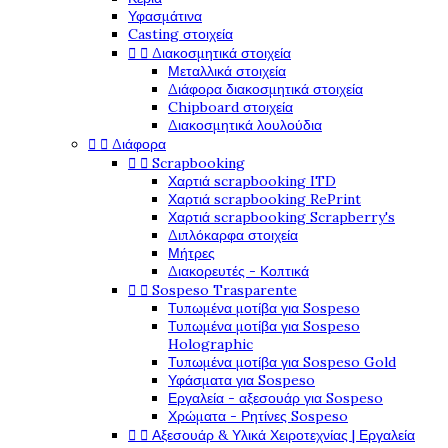
Υφασμάτινα
Casting στοιχεία


Διακοσμητικά στοιχεία
Μεταλλικά στοιχεία
Διάφορα διακοσμητικά στοιχεία
Chipboard στοιχεία
Διακοσμητικά λουλούδια


Διάφορα


Scrapbooking
Χαρτιά scrapbooking ITD
Χαρτιά scrapbooking RePrint
Χαρτιά scrapbooking Scrapberry's
Διπλόκαρφα στοιχεία
Μήτρες
Διακορευτές - Κοπτικά


Sospeso Trasparente
Τυπωμένα μοτίβα για Sospeso
Τυπωμένα μοτίβα για Sospeso
Holographic
Τυπωμένα μοτίβα για Sospeso Gold
Υφάσματα για Sospeso
Εργαλεία - αξεσουάρ για Sospeso
Χρώματα - Ρητίνες Sospeso


Αξεσουάρ & Υλικά Χειροτεχνίας | Εργαλεία