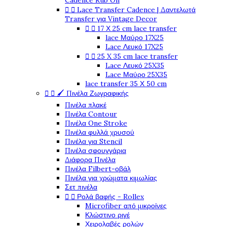
Cadence Rub On


Lace Transfer Cadence | Δαντελωτά
Transfer για Vintage Decor


17 Χ 25 cm lace transfer
lace Μαύρο 17X25
Lace Λευκό 17X25


25 X 35 cm lace transfer
Lace Λευκό 25X35
Lace Μαύρο 25X35
lace transfer 35 Χ 50 cm


🖌️ Πινέλα Ζωγραφικής
Πινέλα πλακέ
Πινέλα Contour
Πινέλα One Stroke
Πινέλα φυλλά χρυσού
Πινέλα για Stencil
Πινέλα σφουγγάρια
Διάφορα Πινέλα
Πινέλα Filbert-οβάλ
Πινέλα για χρώματα κιμωλίας
Σετ πινέλα


Ρολά βαφής - Rollex
Microfiber από μικροίνες
Κλώστινο ριγέ
Χειρολαβές ρολών