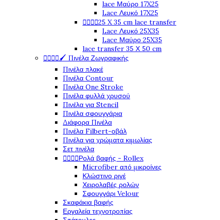
lace Μαύρο 17X25
Lace Λευκό 17X25




25 X 35 cm lace transfer
Lace Λευκό 25X35
Lace Μαύρο 25X35
lace transfer 35 Χ 50 cm




🖌️ Πινέλα Ζωγραφικής
Πινέλα πλακέ
Πινέλα Contour
Πινέλα One Stroke
Πινέλα φυλλά χρυσού
Πινέλα για Stencil
Πινέλα σφουγγάρια
Διάφορα Πινέλα
Πινέλα Filbert-οβάλ
Πινέλα για χρώματα κιμωλίας
Σετ πινέλα




Ρολά βαφής - Rollex
Microfiber από μικροίνες
Κλώστινο ριγέ
Χειρολαβές ρολών
Σφουγγάρι Velour
Σκαφάκια βαφής
Εργαλεία τεχνοτροπίας