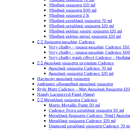
Υβριδικά χρώματα 120 ml
Υβριδικά χρώματα 500 ml
Υβριδικά χρώματα 2 lt
Υβριδικά μεταλλικά χρώματα 70 ml
Υβριδικά μεταλλικά χρώματα 120 ml
Υβριδικά γκλίτερ χρυσό χρώματα 120 ml
Υβριδικά γκλίτερ ασημί χρώματα 120 ml


Χρώματα κιμωλίας Cadence
Very chalky - χρώμα κιμωλίας Cadence 150
Very chalky - χρώμα κιμωλίας Cadence 500
Very chalky wash effect Cadence - Ημιδιά


Ακρυλικά χρώματα premium Cadence
Ακρυλικά χρώματα Cadence 70 ml
Ακρυλικά χρώματα Cadence 120 ml
Harmony ακρυλικά χρώματα
Ambiante υδροφοβικά ακρυλικά χρώματα
Style Matt Cadence – Ματ Ακρυλικά Χρώματα 120
Handy Lacquered Paint (Λάκα)


Μεταλλικά χρώματα Cadence
Matte Metallic Paint 50 ml
Cadence Dora μεταλλικά χρώματα 50 ml
Μεταλλικά Χρώματα Cadence 70ml | Ακρυλι
Μεταλλικά χρώματα Cadence 120 ml
Diamond μεταλλικά χρώματα Cadence 70 m