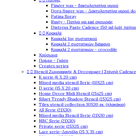


Πατίνες
Finger wax - δακτυλοπατίνα νερού
Dora finger wax - Δακτυλοπατίνα νερού do
Patina Spray
Rusty - Πατίνα για εφέ σκουριάς
Distress Paste Cadence 150 ml (μάτ πατίνα


Κρακελέ
Κρακελέ 1ος συστατικού
Κρακελέ 2 συστατικών διάφανο
Κρακελέ 2 συστατικών - crocodile
Χρύσωμα
Πρίμερ - Γκέσο
Createx series


Stencil Ζωγραφικής & Decoupage | Στένσιλ Cadenc
K serie (6 X 20 cm)
Mixed media stencil Serie (10X25 cm)
D serie (15 X 20 cm)
Home Decor Midi Stencil (25x25 cm)
Siluet Trendy Shadow Stencil (25X25 cm)
Tiles stencil collection 30X30 εκ. (πλακάκια)
AS Serie (21X30)
Mixed media Stencil Serie (21X30 cm)
NBC Serie (21X30)
Private serie (25X35 cm)
Lace serie-Δαντέλα (25 X 35 cm)