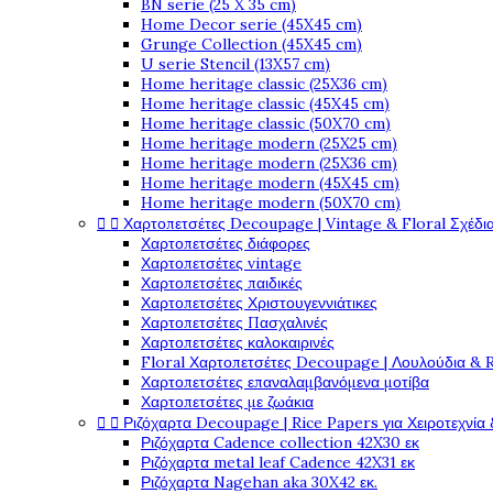
BN serie (25 X 35 cm)
Home Decor serie (45X45 cm)
Grunge Collection (45X45 cm)
U serie Stencil (13X57 cm)
Home heritage classic (25X36 cm)
Home heritage classic (45X45 cm)
Home heritage classic (50X70 cm)
Home heritage modern (25X25 cm)
Home heritage modern (25X36 cm)
Home heritage modern (45X45 cm)
Home heritage modern (50X70 cm)


Χαρτοπετσέτες Decoupage | Vintage & Floral Σχέδια
Χαρτοπετσέτες διάφορες
Χαρτοπετσέτες vintage
Χαρτοπετσέτες παιδικές
Χαρτοπετσέτες Χριστουγεννιάτικες
Χαρτοπετσέτες Πασχαλινές
Χαρτοπετσέτες καλοκαιρινές
Floral Χαρτοπετσέτες Decoupage | Λουλούδια & 
Χαρτοπετσέτες επαναλαμβανόμενα μοτίβα
Χαρτοπετσέτες με ζωάκια


Ριζόχαρτα Decoupage | Rice Papers για Χειροτεχνία 
Ριζόχαρτα Cadence collection 42X30 εκ
Ριζόχαρτα metal leaf Cadence 42X31 εκ
Ριζόχαρτα Nagehan aka 30X42 εκ.