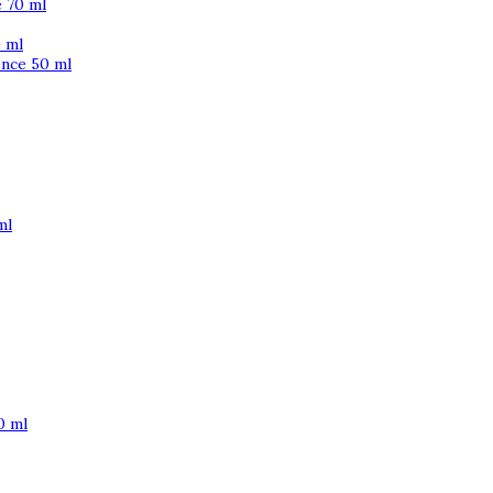
 70 ml
 ml
ence 50 ml
ml
0 ml