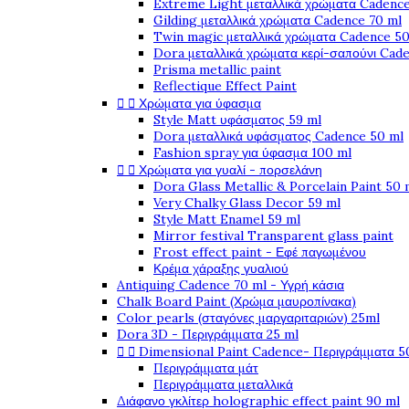
Extreme Light μεταλλικά χρώματα Cadence
Gilding μεταλλικά χρώματα Cadence 70 ml
Twin magic μεταλλικά χρώματα Cadence 50
Dora μεταλλικά χρώματα κερί-σαπούνι Cad
Prisma metallic paint
Reflectique Effect Paint


Χρώματα για ύφασμα
Style Matt υφάσματος 59 ml
Dora μεταλλικά υφάσματος Cadence 50 ml
Fashion spray για ύφασμα 100 ml


Χρώματα για γυαλί - πορσελάνη
Dora Glass Metallic & Porcelain Paint 50 
Very Chalky Glass Decor 59 ml
Style Matt Enamel 59 ml
Mirror festival Transparent glass paint
Frost effect paint - Εφέ παγωμένου
Κρέμα χάραξης γυαλιού
Antiquing Cadence 70 ml - Υγρή κάσια
Chalk Board Paint (Χρώμα μαυροπίνακα)
Color pearls (σταγόνες μαργαριταριών) 25ml
Dora 3D - Περιγράμματα 25 ml


Dimensional Paint Cadence- Περιγράμματα 5
Περιγράμματα μάτ
Περιγράμματα μεταλλικά
Διάφανο γκλίτερ holographic effect paint 90 ml