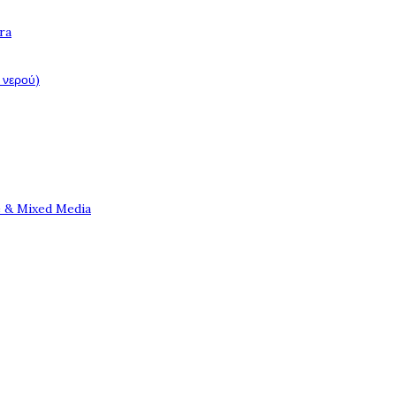
ra
 νερού)
e & Mixed Media