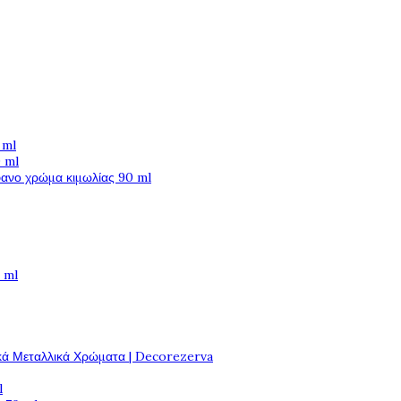
 ml
 ml
φανο χρώμα κιμωλίας 90 ml
 ml
κά Μεταλλικά Χρώματα | Decorezerva
l