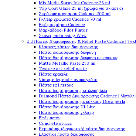
Mix Media Spray Ink Cadence 25 ml
Top Coat Glaze 25 ml (χρώμα για σκιάσεις)
Σπρέι εφέ μαρμάρου Cadence 200 ml
Γκλίτερ χρώματα Cadence 70 ml
Εφέ μαρμάρου Cadence
Μαρκαδόροι Pilot Pintor
Σκόνες embossing Wow


Πάστες Διαμόρφωσης & Relief Paste Cadence | Tex
Κλασικές πάστες διαμόρφωσης
Πάστα διαμόρφωσης διάφανη
Πάστα διαμόρφωσης διάφανη με κόκκους
Matte Metallic Paste 250 ml
Texture art relief paste
Πάστα κρακελέ
Vintage legend - αντικέ γκέσο
Πάστα εφέ πέτρας
Πάστα διαμόρφωσης μεταλλική λεία
Diamond Πάστα Διαμόρφωσης Cadence | Μεταλλικ
Πάστα διαμόρφωσης με κόκκους Dora perla
Πάστα διαμόρφωσης Hi-Lite
Πάστα διαμόρφωσης γκλίτερ
Εφέ μπετόν
Concrete stucco
Expanding (διογκωτική) πάστα διαμόρφωσης
Ελαστική πάστα διαμόφωσης