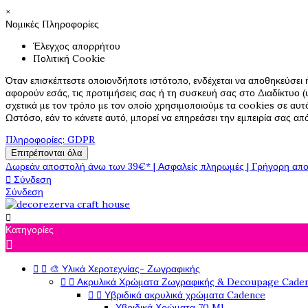
×
Νομικές Πληροφορίες
Έλεγχος απορρήτου
Πολιτική Cookie
Όταν επισκέπτεστε οποιονδήποτε ιστότοπο, ενδέχεται να αποθηκεύσει 
αφορούν εσάς, τις προτιμήσεις σας ή τη συσκευή σας στο Διαδίκτυο (υ
σχετικά με τον τρόπο με τον οποίο χρησιμοποιούμε τα cookies σε αυτ
Ωστόσο, εάν το κάνετε αυτό, μπορεί να επηρεάσει την εμπειρία σας α
Πληροφορίες: GDPR
Επιτρέπονται όλα
Δωρεάν αποστολή άνω των 39€* | Ασφαλείς πληρωμές | Γρήγορη απο

Σύνδεση
Σύνδεση

Κατηγορίες



🎨 Υλικά Χεροτεχνίας- Ζωγραφικής


Ακρυλικά Χρώματα Ζωγραφικής & Decoupage Cade


Υβριδικά ακρυλικά χρώματα Cadence
Υβριδικά Χρώματα 70 Ml