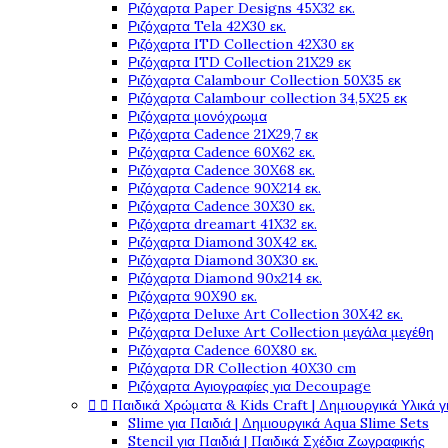
Ριζόχαρτα Paper Designs 45X32 εκ.
Ριζόχαρτα Tela 42Χ30 εκ.
Ριζόχαρτα ITD Collection 42X30 εκ
Ριζόχαρτα ITD Collection 21X29 εκ
Ριζόχαρτα Calambour Collection 50X35 εκ
Ριζόχαρτα Calambour collection 34,5X25 εκ
Ριζόχαρτα μονόχρωμα
Ριζόχαρτα Cadence 21Χ29,7 εκ
Ριζόχαρτα Cadence 60X62 εκ.
Ριζόχαρτα Cadence 30X68 εκ.
Ριζόχαρτα Cadence 90X214 εκ.
Ριζόχαρτα Cadence 30X30 εκ.
Ριζόχαρτα dreamart 41X32 εκ.
Ριζόχαρτα Diamond 30X42 εκ.
Ριζόχαρτα Diamond 30X30 εκ.
Ριζόχαρτα Diamond 90x214 εκ.
Ριζόχαρτα 90X90 εκ.
Ριζόχαρτα Deluxe Art Collection 30X42 εκ.
Ριζόχαρτα Deluxe Art Collection μεγάλα μεγέθη
Ριζόχαρτα Cadence 60X80 εκ.
Ριζόχαρτα DR Collection 40X30 cm
Ριζόχαρτα Αγιογραφίες για Decoupage


Παιδικά Χρώματα & Kids Craft | Δημιουργικά Υλικά γ
Slime για Παιδιά | Δημιουργικά Aqua Slime Sets
Stencil για Παιδιά | Παιδικά Σχέδια Ζωγραφικής