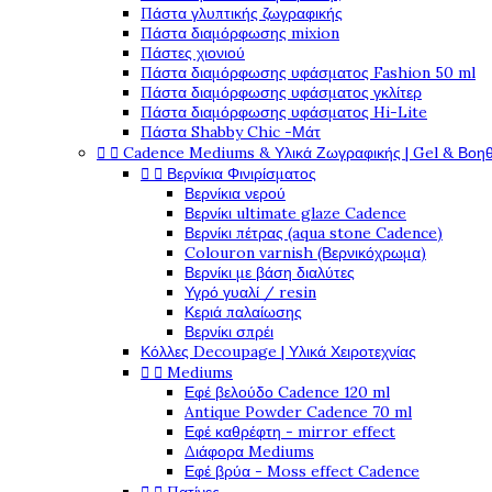
Πάστα γλυπτικής ζωγραφικής
Πάστα διαμόρφωσης mixion
Πάστες χιονιού
Πάστα διαμόρφωσης υφάσματος Fashion 50 ml
Πάστα διαμόρφωσης υφάσματος γκλίτερ
Πάστα διαμόρφωσης υφάσματος Hi-Lite
Πάστα Shabby Chic -Μάτ


Cadence Mediums & Υλικά Ζωγραφικής | Gel & Βοη


Βερνίκια Φινιρίσματος
Βερνίκια νερού
Βερνίκι ultimate glaze Cadence
Βερνίκι πέτρας (aqua stone Cadence)
Colouron varnish (Βερνικόχρωμα)
Βερνίκι με βάση διαλύτες
Υγρό γυαλί / resin
Κεριά παλαίωσης
Βερνίκι σπρέι
Κόλλες Decoupage | Υλικά Χειροτεχνίας


Mediums
Εφέ βελούδο Cadence 120 ml
Antique Powder Cadence 70 ml
Εφέ καθρέφτη - mirror effect
Διάφορα Mediums
Εφέ βρύα - Moss effect Cadence