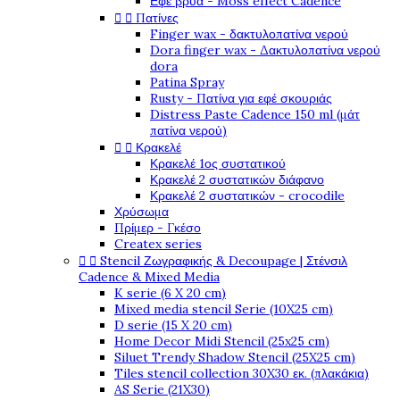
Εφέ βρύα - Moss effect Cadence
Πατίνες


Finger wax - δακτυλοπατίνα νερού
Dora finger wax - Δακτυλοπατίνα νερού
dora
Patina Spray
Rusty - Πατίνα για εφέ σκουριάς
Distress Paste Cadence 150 ml (μάτ
πατίνα νερού)
Κρακελέ


Κρακελέ 1ος συστατικού
Κρακελέ 2 συστατικών διάφανο
Κρακελέ 2 συστατικών - crocodile
Χρύσωμα
Πρίμερ - Γκέσο
Createx series
Stencil Ζωγραφικής & Decoupage | Στένσιλ


Cadence & Mixed Media
K serie (6 X 20 cm)
Mixed media stencil Serie (10X25 cm)
D serie (15 X 20 cm)
Home Decor Midi Stencil (25x25 cm)
Siluet Trendy Shadow Stencil (25X25 cm)
Tiles stencil collection 30X30 εκ. (πλακάκια)
AS Serie (21X30)