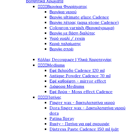
Βοηθητικά Χρώματα
Βερνίκια Φινιρίσματος




Βερνίκια νερού
Βερνίκι ultimate glaze Cadence
Βερνίκι πέτρας (aqua stone Cadence)
Colouron varnish (Βερνικόχρωμα)
Βερνίκι με βάση διαλύτες
Υγρό γυαλί / resin
Κεριά παλαίωσης
Βερνίκι σπρέι
Κόλλες Decoupage | Υλικά Χειροτεχνίας
Mediums




Εφέ βελούδο Cadence 120 ml
Antique Powder Cadence 70 ml
Εφέ καθρέφτη - mirror effect
Διάφορα Mediums
Εφέ βρύα - Moss effect Cadence
Πατίνες




Finger wax - δακτυλοπατίνα νερού
Dora finger wax - Δακτυλοπατίνα νερού
dora
Patina Spray
Rusty - Πατίνα για εφέ σκουριάς
Distress Paste Cadence 150 ml (μάτ