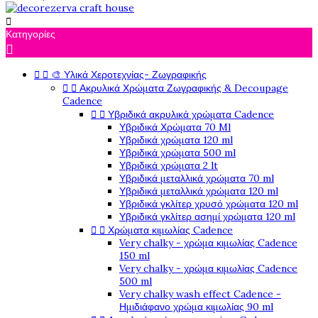

Κατηγορίες

🎨 Υλικά Χεροτεχνίας- Ζωγραφικής


Ακρυλικά Χρώματα Ζωγραφικής & Decoupage


Cadence
Υβριδικά ακρυλικά χρώματα Cadence


Υβριδικά Χρώματα 70 Ml
Υβριδικά χρώματα 120 ml
Υβριδικά χρώματα 500 ml
Υβριδικά χρώματα 2 lt
Υβριδικά μεταλλικά χρώματα 70 ml
Υβριδικά μεταλλικά χρώματα 120 ml
Υβριδικά γκλίτερ χρυσό χρώματα 120 ml
Υβριδικά γκλίτερ ασημί χρώματα 120 ml
Χρώματα κιμωλίας Cadence


Very chalky - χρώμα κιμωλίας Cadence
150 ml
Very chalky - χρώμα κιμωλίας Cadence
500 ml
Very chalky wash effect Cadence -
Ημιδιάφανο χρώμα κιμωλίας 90 ml