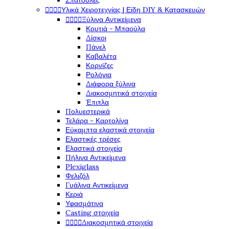
Σπάτουλες
Υλικά Χειροτεχνίας | Είδη DIY & Κατασκευών




Ξύλινα Αντικείμενα




Κουτιά - Μπαούλα
Δίσκοι
Πάνελ
Καβαλέτα
Κορνίζες
Ρολόγια
Διάφορα ξύλινα
Διακοσμητικά στοιχεία
Έπιπλα
Πολυεστερικά
Τελάρα - Καρτολίνα
Εύκαμπτα ελαστικά στοιχεία
Ελαστικές τρέσες
Ελαστικά στοιχεία
Πήλινα Αντικείμενα
Plexiglass
Φελιζόλ
Γυάλινα Αντικείμενα
Κεριά
Υφασμάτινα
Casting στοιχεία
Διακοσμητικά στοιχεία



