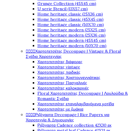
Grunge Collection (45X45 cm)
U serie Stencil (13X57 cm)
Home heritage classic (25X36 cm)
Home heritage classic (45X45 cm)
Home heritage classic (50X70 cm)
Home heritage modern (25X25 cm)
Home heritage modern (25X36 cm)
Home heritage modern (45X45 cm)
Home heritage modern (50X70 cm)
Χαρτοπετσέτες Decoupage | Vintage & Floral




Σχέδια Χειροτεχνίας
Χαρτοπετσέτες διάφορες
Χαρτοπετσέτες vintage
Χαρτοπετσέτες παιδικές
Χαρτοπετσέτες Χριστουγεννιάτικες
Χαρτοπετσέτες Πασχαλινές
Χαρτοπετσέτες καλοκαιρινές
Floral Χαρτοπετσέτες Decoupage | Λουλούδια &
Romantic Σχέδια
Χαρτοπετσέτες επαναλαμβανόμενα μοτίβα
Χαρτοπετσέτες με ζωάκια
Ριζόχαρτα Decoupage | Rice Papers για




Χειροτεχνία & Δημιουργίες
Ριζόχαρτα Cadence collection 42X30 εκ
Ριζόχαρτα metal leaf Cadence 42X31 εκ