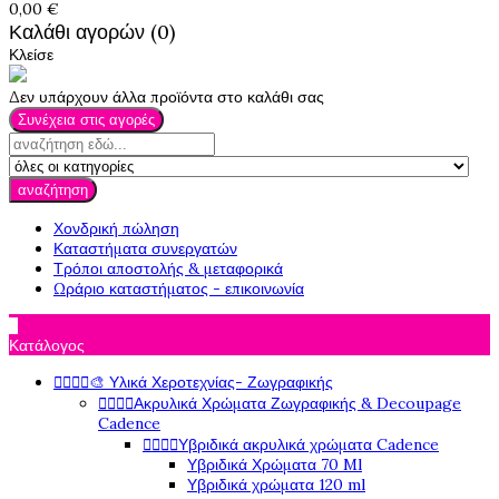
0,00 €
Καλάθι αγορών (0)
Κλείσε
Δεν υπάρχουν άλλα προϊόντα στο καλάθι σας
Συνέχεια στις αγορές
αναζήτηση
Χονδρική πώληση
Καταστήματα συνεργατών
Τρόποι αποστολής & μεταφορικά
Ωράριο καταστήματος - επικοινωνία

Κατάλογος
🎨 Υλικά Χεροτεχνίας- Ζωγραφικής




Ακρυλικά Χρώματα Ζωγραφικής & Decoupage




Cadence
Υβριδικά ακρυλικά χρώματα Cadence




Υβριδικά Χρώματα 70 Ml
Υβριδικά χρώματα 120 ml