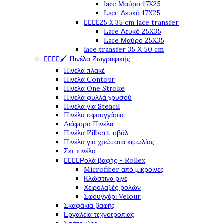
lace Μαύρο 17X25
Lace Λευκό 17X25
25 X 35 cm lace transfer




Lace Λευκό 25X35
Lace Μαύρο 25X35
lace transfer 35 Χ 50 cm
🖌️ Πινέλα Ζωγραφικής




Πινέλα πλακέ
Πινέλα Contour
Πινέλα One Stroke
Πινέλα φυλλά χρυσού
Πινέλα για Stencil
Πινέλα σφουγγάρια
Διάφορα Πινέλα
Πινέλα Filbert-οβάλ
Πινέλα για χρώματα κιμωλίας
Σετ πινέλα
Ρολά βαφής - Rollex




Microfiber από μικροίνες
Κλώστινο ριγέ
Χειρολαβές ρολών
Σφουγγάρι Velour
Σκαφάκια βαφής
Εργαλεία τεχνοτροπίας