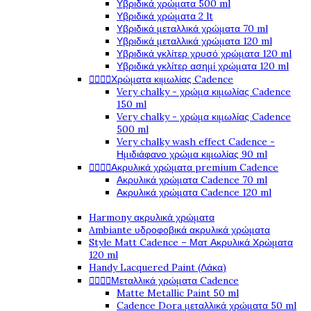
Υβριδικά χρώματα 500 ml
Υβριδικά χρώματα 2 lt
Υβριδικά μεταλλικά χρώματα 70 ml
Υβριδικά μεταλλικά χρώματα 120 ml
Υβριδικά γκλίτερ χρυσό χρώματα 120 ml
Υβριδικά γκλίτερ ασημί χρώματα 120 ml
Χρώματα κιμωλίας Cadence




Very chalky - χρώμα κιμωλίας Cadence
150 ml
Very chalky - χρώμα κιμωλίας Cadence
500 ml
Very chalky wash effect Cadence -
Ημιδιάφανο χρώμα κιμωλίας 90 ml
Ακρυλικά χρώματα premium Cadence




Ακρυλικά χρώματα Cadence 70 ml
Ακρυλικά χρώματα Cadence 120 ml
Harmony ακρυλικά χρώματα
Ambiante υδροφοβικά ακρυλικά χρώματα
Style Matt Cadence – Ματ Ακρυλικά Χρώματα
120 ml
Handy Lacquered Paint (Λάκα)
Μεταλλικά χρώματα Cadence




Matte Metallic Paint 50 ml
Cadence Dora μεταλλικά χρώματα 50 ml