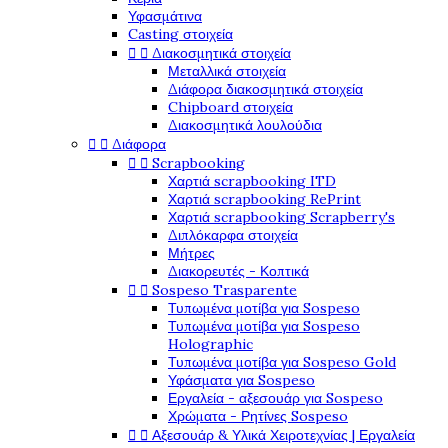
Υφασμάτινα
Casting στοιχεία
Διακοσμητικά στοιχεία


Μεταλλικά στοιχεία
Διάφορα διακοσμητικά στοιχεία
Chipboard στοιχεία
Διακοσμητικά λουλούδια
Διάφορα


Scrapbooking


Χαρτιά scrapbooking ITD
Χαρτιά scrapbooking RePrint
Χαρτιά scrapbooking Scrapberry's
Διπλόκαρφα στοιχεία
Μήτρες
Διακορευτές - Κοπτικά
Sospeso Trasparente


Τυπωμένα μοτίβα για Sospeso
Τυπωμένα μοτίβα για Sospeso
Holographic
Τυπωμένα μοτίβα για Sospeso Gold
Υφάσματα για Sospeso
Εργαλεία - αξεσουάρ για Sospeso
Χρώματα - Ρητίνες Sospeso
Αξεσουάρ & Υλικά Χειροτεχνίας | Εργαλεία

