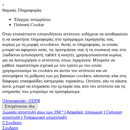
×
Νομικές Πληροφορίες
Έλεγχος απορρήτου
Πολιτική Cookie
Όταν επισκέπτεστε οποιονδήποτε ιστότοπο, ενδέχεται να αποθηκεύσει
ή να ανακτήσει πληροφορίες στο πρόγραμμα περιήγησής σας,
κυρίως με τη μορφή «cookies». Αυτές οι πληροφορίες, οι οποίες
μπορεί να αφορούν εσάς, τις προτιμήσεις σας ή τη συσκευή σας στο
Διαδίκτυο (υπολογιστή, tablet ή κινητό), χρησιμοποιούνται κυρίως
για να λειτουργήσει ο ιστότοπος όπως περιμένετε. Μπορείτε να
μάθετε περισσότερα σχετικά με τον τρόπο με τον οποίο
χρησιμοποιούμε τα cookies σε αυτόν τον ιστότοπο και να
αποτρέψετε τη ρύθμιση των μη βασικών cookies, κάνοντας κλικ στις
διάφορες επικεφαλίδες κατηγορίας παρακάτω. Ωστόσο, εάν το κάνετε
αυτό, μπορεί να επηρεάσει την εμπειρία σας από τον ιστότοπο και τις
υπηρεσίες που μπορούμε να προσφέρουμε.
Πληροφορίες: GDPR
Επιτρέπονται όλα
Δωρεάν αποστολή άνω των 39€* | Ασφαλείς πληρωμές | Γρήγορη
αποστολή | Τηλεφωνική υποστήριξη
Σύνδεση

Σύνδεση