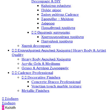
Decoupage & DIY
Καλούπια σιλικόνης
Πηλός αέρος
Σκόνη γκλίττερ Cadence
Σφραγίδες - Μελάνια
Διάφορα
Προωθητικά προϊόντα
Θεματικές κατηγορίες


Χριστουγεννιάτικα προϊόντα
Πασχαλινά προϊόντα
Χαρτιά decoupage
Επαγγελματικά Ακρυλικά Χρώματα | Heavy Body & Artist


Quality
Heavy Body Ακρυλικά Χρώματα
Acrylic Gels & Mediums
Gesso & Αστάρια Ζωγραφικής
Cadence Professional


Decorative Finishes


Concrete Stucco Professional
Venetian touch marble texture
Metallic Finishes
Σύνδεση

Σύνδεση
0
Καλάθι