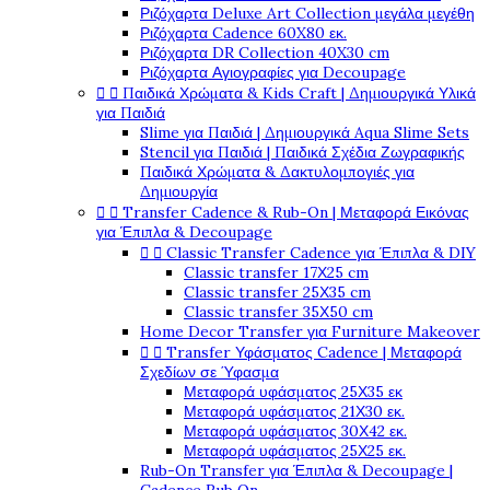
Ριζόχαρτα Deluxe Art Collection μεγάλα μεγέθη
Ριζόχαρτα Cadence 60X80 εκ.
Ριζόχαρτα DR Collection 40X30 cm
Ριζόχαρτα Αγιογραφίες για Decoupage
Παιδικά Χρώματα & Kids Craft | Δημιουργικά Υλικά


για Παιδιά
Slime για Παιδιά | Δημιουργικά Aqua Slime Sets
Stencil για Παιδιά | Παιδικά Σχέδια Ζωγραφικής
Παιδικά Χρώματα & Δακτυλομπογιές για
Δημιουργία
Transfer Cadence & Rub-On | Μεταφορά Εικόνας


για Έπιπλα & Decoupage
Classic Transfer Cadence για Έπιπλα & DIY


Classic transfer 17Χ25 cm
Classic transfer 25Χ35 cm
Classic transfer 35Χ50 cm
Home Decor Transfer για Furniture Makeover
Transfer Υφάσματος Cadence | Μεταφορά


Σχεδίων σε Ύφασμα
Μεταφορά υφάσματος 25Χ35 εκ
Μεταφορά υφάσματος 21Χ30 εκ.
Μεταφορά υφάσματος 30Χ42 εκ.
Μεταφορά υφάσματος 25Χ25 εκ.
Rub-On Transfer για Έπιπλα & Decoupage |