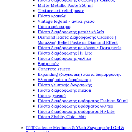
Πάστα διαμόρφωσης διάφανη με κόκκους
Matte Metallic Paste 250 ml
Texture art relief paste
Πάστα κρακελέ
Vintage legend - αντικέ γκέσο
Πάστα εφέ πέτρας
Πάστα διαμόρφωσης μεταλλική λεία
Diamond Πάστα Διαμόρφωσης Cadence |
Μεταλλική Relief Paste με Diamond Effect
Πάστα διαμόρφωσης με κόκκους Dora perla
Πάστα διαμόρφωσης Hi-Lite
Πάστα διαμόρφωσης γκλίτερ
Εφέ μπετόν
Concrete stucco
Expanding (διογκωτική) πάστα διαμόρφωσης
Ελαστική πάστα διαμόφωσης
Πάστα γλυπτικής ζωγραφικής
Πάστα διαμόρφωσης mixion
Πάστες χιονιού
Πάστα διαμόρφωσης υφάσματος Fashion 50 ml
Πάστα διαμόρφωσης υφάσματος γκλίτερ
Πάστα διαμόρφωσης υφάσματος Hi-Lite
Πάστα Shabby Chic -Μάτ
Cadence Mediums & Υλικά Ζωγραφικής | Gel &



