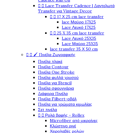
Cadence Rub On
Lace Transfer Cadence | Δαντελωτά


Transfer για Vintage Decor
17 Χ 25 cm lace transfer


lace Μαύρο 17X25
Lace Λευκό 17X25
25 X 35 cm lace transfer


Lace Λευκό 25X35
Lace Μαύρο 25X35
lace transfer 35 Χ 50 cm
🖌️ Πινέλα Ζωγραφικής


Πινέλα πλακέ
Πινέλα Contour
Πινέλα One Stroke
Πινέλα φυλλά χρυσού
Πινέλα για Stencil
Πινέλα σφουγγάρια
Διάφορα Πινέλα
Πινέλα Filbert-οβάλ
Πινέλα για χρώματα κιμωλίας
Σετ πινέλα
Ρολά βαφής - Rollex


Microfiber από μικροίνες
Κλώστινο ριγέ
Χειρολαβές ρολών