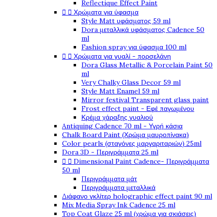
Reflectique Effect Paint
Χρώματα για ύφασμα


Style Matt υφάσματος 59 ml
Dora μεταλλικά υφάσματος Cadence 50
ml
Fashion spray για ύφασμα 100 ml
Χρώματα για γυαλί - πορσελάνη


Dora Glass Metallic & Porcelain Paint 50
ml
Very Chalky Glass Decor 59 ml
Style Matt Enamel 59 ml
Mirror festival Transparent glass paint
Frost effect paint - Εφέ παγωμένου
Κρέμα χάραξης γυαλιού
Antiquing Cadence 70 ml - Υγρή κάσια
Chalk Board Paint (Χρώμα μαυροπίνακα)
Color pearls (σταγόνες μαργαριταριών) 25ml
Dora 3D - Περιγράμματα 25 ml
Dimensional Paint Cadence- Περιγράμματα


50 ml
Περιγράμματα μάτ
Περιγράμματα μεταλλικά
Διάφανο γκλίτερ holographic effect paint 90 ml
Mix Media Spray Ink Cadence 25 ml
Top Coat Glaze 25 ml (χρώμα για σκιάσεις)