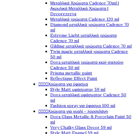
Μεταλλικά Χρώματα Cadence 70ml |
Ακρυλικά Μεταλλικά Χρώματα |
Decorezerva
Μεταλλικά χρώματα Cadence 120 ml
Diamond μεταλλικά χρώματα Cadence 70
ml
Extreme Light μεταλλικά χρώματα
Cadence 70 ml
Gilding μεταλλικά χρώματα Cadence 70 ml
Twin magic μεταλλικά χρώματα Cadence
50 ml
Dora μεταλλικά χρώματα κερί-σαπούνι
Cadence 50 ml
Prisma metallic paint
Reflectique Effect Paint
Χρώματα για ύφασμα




Style Matt υφάσματος 59 ml
Dora μεταλλικά υφάσματος Cadence 50
ml
Fashion spray για ύφασμα 100 ml
Χρώματα για γυαλί - πορσελάνη




Dora Glass Metallic & Porcelain Paint 50
ml
Very Chalky Glass Decor 59 ml
Style Matt Enamel 59 ml