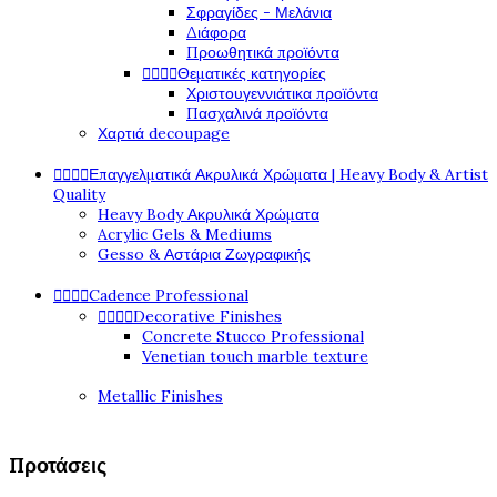
Σφραγίδες - Μελάνια
Διάφορα
Προωθητικά προϊόντα
Θεματικές κατηγορίες




Χριστουγεννιάτικα προϊόντα
Πασχαλινά προϊόντα
Χαρτιά decoupage
Επαγγελματικά Ακρυλικά Χρώματα | Heavy Body & Artist




Quality
Heavy Body Ακρυλικά Χρώματα
Acrylic Gels & Mediums
Gesso & Αστάρια Ζωγραφικής
Cadence Professional




Decorative Finishes




Concrete Stucco Professional
Venetian touch marble texture
Metallic Finishes
Προτάσεις