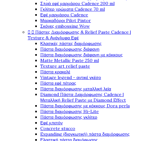
Σπρέι εφέ μαρμάρου Cadence 200 ml
Γκλίτερ χρώματα Cadence 70 ml
Εφέ μαρμάρου Cadence
Μαρκαδόροι Pilot Pintor
Σκόνες embossing Wow
Πάστες Διαμόρφωσης & Relief Paste Cadence |


Texture & Ανάγλυφα Εφέ
Κλασικές πάστες διαμόρφωσης
Πάστα διαμόρφωσης διάφανη
Πάστα διαμόρφωσης διάφανη με κόκκους
Matte Metallic Paste 250 ml
Texture art relief paste
Πάστα κρακελέ
Vintage legend - αντικέ γκέσο
Πάστα εφέ πέτρας
Πάστα διαμόρφωσης μεταλλική λεία
Diamond Πάστα Διαμόρφωσης Cadence |
Μεταλλική Relief Paste με Diamond Effect
Πάστα διαμόρφωσης με κόκκους Dora perla
Πάστα διαμόρφωσης Hi-Lite
Πάστα διαμόρφωσης γκλίτερ
Εφέ μπετόν
Concrete stucco
Expanding (διογκωτική) πάστα διαμόρφωσης
Ελαστική πάστα διαμόφωσης