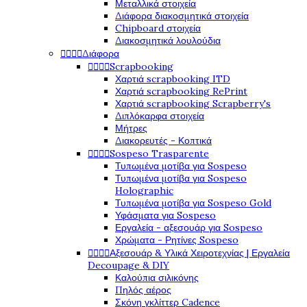
Μεταλλικά στοιχεία
Διάφορα διακοσμητικά στοιχεία
Chipboard στοιχεία
Διακοσμητικά λουλούδια
Διάφορα




Scrapbooking




Χαρτιά scrapbooking ITD
Χαρτιά scrapbooking RePrint
Χαρτιά scrapbooking Scrapberry's
Διπλόκαρφα στοιχεία
Μήτρες
Διακορευτές - Κοπτικά
Sospeso Trasparente




Τυπωμένα μοτίβα για Sospeso
Τυπωμένα μοτίβα για Sospeso
Holographic
Τυπωμένα μοτίβα για Sospeso Gold
Υφάσματα για Sospeso
Εργαλεία - αξεσουάρ για Sospeso
Χρώματα - Ρητίνες Sospeso
Αξεσουάρ & Υλικά Χειροτεχνίας | Εργαλεία




Decoupage & DIY
Καλούπια σιλικόνης
Πηλός αέρος
Σκόνη γκλίττερ Cadence