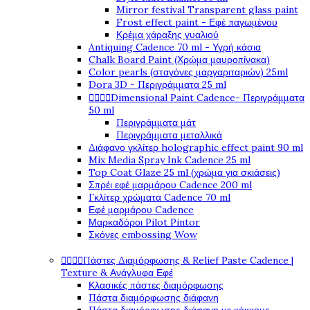
Mirror festival Transparent glass paint
Frost effect paint - Εφέ παγωμένου
Κρέμα χάραξης γυαλιού
Antiquing Cadence 70 ml - Υγρή κάσια
Chalk Board Paint (Χρώμα μαυροπίνακα)
Color pearls (σταγόνες μαργαριταριών) 25ml
Dora 3D - Περιγράμματα 25 ml
Dimensional Paint Cadence- Περιγράμματα




50 ml
Περιγράμματα μάτ
Περιγράμματα μεταλλικά
Διάφανο γκλίτερ holographic effect paint 90 ml
Mix Media Spray Ink Cadence 25 ml
Top Coat Glaze 25 ml (χρώμα για σκιάσεις)
Σπρέι εφέ μαρμάρου Cadence 200 ml
Γκλίτερ χρώματα Cadence 70 ml
Εφέ μαρμάρου Cadence
Μαρκαδόροι Pilot Pintor
Σκόνες embossing Wow
Πάστες Διαμόρφωσης & Relief Paste Cadence |




Texture & Ανάγλυφα Εφέ
Κλασικές πάστες διαμόρφωσης
Πάστα διαμόρφωσης διάφανη