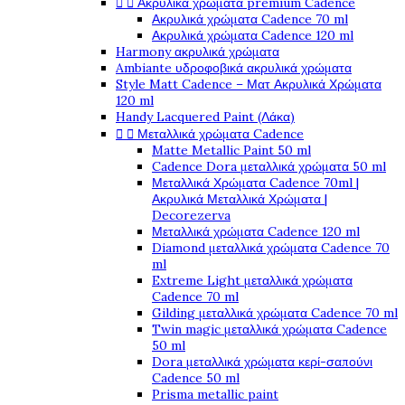
Ακρυλικά χρώματα premium Cadence


Ακρυλικά χρώματα Cadence 70 ml
Ακρυλικά χρώματα Cadence 120 ml
Harmony ακρυλικά χρώματα
Ambiante υδροφοβικά ακρυλικά χρώματα
Style Matt Cadence – Ματ Ακρυλικά Χρώματα
120 ml
Handy Lacquered Paint (Λάκα)
Μεταλλικά χρώματα Cadence


Matte Metallic Paint 50 ml
Cadence Dora μεταλλικά χρώματα 50 ml
Μεταλλικά Χρώματα Cadence 70ml |
Ακρυλικά Μεταλλικά Χρώματα |
Decorezerva
Μεταλλικά χρώματα Cadence 120 ml
Diamond μεταλλικά χρώματα Cadence 70
ml
Extreme Light μεταλλικά χρώματα
Cadence 70 ml
Gilding μεταλλικά χρώματα Cadence 70 ml
Twin magic μεταλλικά χρώματα Cadence
50 ml
Dora μεταλλικά χρώματα κερί-σαπούνι
Cadence 50 ml
Prisma metallic paint