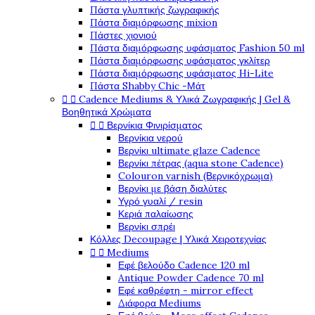
Πάστα γλυπτικής ζωγραφικής
Πάστα διαμόρφωσης mixion
Πάστες χιονιού
Πάστα διαμόρφωσης υφάσματος Fashion 50 ml
Πάστα διαμόρφωσης υφάσματος γκλίτερ
Πάστα διαμόρφωσης υφάσματος Hi-Lite
Πάστα Shabby Chic -Μάτ
Cadence Mediums & Υλικά Ζωγραφικής | Gel &


Βοηθητικά Χρώματα
Βερνίκια Φινιρίσματος


Βερνίκια νερού
Βερνίκι ultimate glaze Cadence
Βερνίκι πέτρας (aqua stone Cadence)
Colouron varnish (Βερνικόχρωμα)
Βερνίκι με βάση διαλύτες
Υγρό γυαλί / resin
Κεριά παλαίωσης
Βερνίκι σπρέι
Κόλλες Decoupage | Υλικά Χειροτεχνίας
Mediums


Εφέ βελούδο Cadence 120 ml
Antique Powder Cadence 70 ml
Εφέ καθρέφτη - mirror effect
Διάφορα Mediums