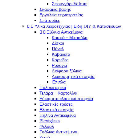
Σφουγγάρι Velour
Σκαφάκια βαφής
Εργαλεία τεχνοτροπίας
Σπάτουλες
Υλικά Χειροτεχνίας | Είδη DIY & Κατασκευών


Ξύλινα Αντικείμενα


Κουτιά - Μπαούλα
Δίσκοι
Πάνελ
Καβαλέτα
Κορνίζες
Ρολόγια
Διάφορα ξύλινα
Διακοσμητικά στοιχεία
Έπιπλα
Πολυεστερικά
Τελάρα - Καρτολίνα
Εύκαμπτα ελαστικά στοιχεία
Ελαστικές τρέσες
Ελαστικά στοιχεία
Πήλινα Αντικείμενα
Plexiglass
Φελιζόλ
Γυάλινα Αντικείμενα
Κεριά