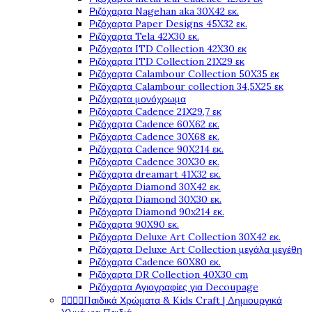
Ριζόχαρτα Nagehan aka 30X42 εκ.
Ριζόχαρτα Paper Designs 45X32 εκ.
Ριζόχαρτα Tela 42Χ30 εκ.
Ριζόχαρτα ITD Collection 42X30 εκ
Ριζόχαρτα ITD Collection 21X29 εκ
Ριζόχαρτα Calambour Collection 50X35 εκ
Ριζόχαρτα Calambour collection 34,5X25 εκ
Ριζόχαρτα μονόχρωμα
Ριζόχαρτα Cadence 21Χ29,7 εκ
Ριζόχαρτα Cadence 60X62 εκ.
Ριζόχαρτα Cadence 30X68 εκ.
Ριζόχαρτα Cadence 90X214 εκ.
Ριζόχαρτα Cadence 30X30 εκ.
Ριζόχαρτα dreamart 41X32 εκ.
Ριζόχαρτα Diamond 30X42 εκ.
Ριζόχαρτα Diamond 30X30 εκ.
Ριζόχαρτα Diamond 90x214 εκ.
Ριζόχαρτα 90X90 εκ.
Ριζόχαρτα Deluxe Art Collection 30X42 εκ.
Ριζόχαρτα Deluxe Art Collection μεγάλα μεγέθη
Ριζόχαρτα Cadence 60X80 εκ.
Ριζόχαρτα DR Collection 40X30 cm
Ριζόχαρτα Αγιογραφίες για Decoupage
Παιδικά Χρώματα & Kids Craft | Δημιουργικά



