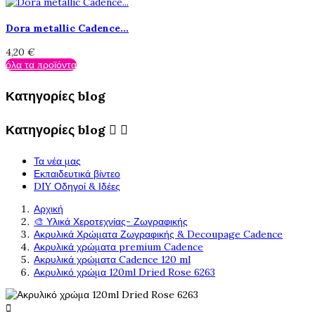
Dora metallic Cadence...
4,20 €
όλα τα προϊόντα
Κατηγορίες blog
Κατηγορίες blog


Τα νέα μας
Εκπαιδευτικά βίντεο
DIY Οδηγοί & Ιδέες
Αρχική
🎨 Υλικά Χεροτεχνίας- Ζωγραφικής
Ακρυλικά Χρώματα Ζωγραφικής & Decoupage Cadence
Ακρυλικά χρώματα premium Cadence
Ακρυλικά χρώματα Cadence 120 ml
Ακρυλικό χρώμα 120ml Dried Rose 6263
