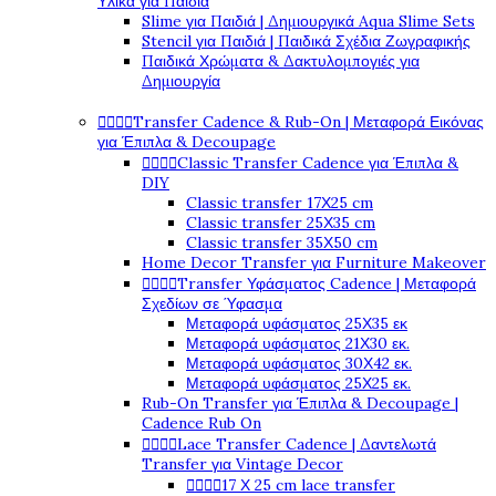
Υλικά για Παιδιά
Slime για Παιδιά | Δημιουργικά Aqua Slime Sets
Stencil για Παιδιά | Παιδικά Σχέδια Ζωγραφικής
Παιδικά Χρώματα & Δακτυλομπογιές για
Δημιουργία
Transfer Cadence & Rub-On | Μεταφορά Εικόνας




για Έπιπλα & Decoupage
Classic Transfer Cadence για Έπιπλα &




DIY
Classic transfer 17Χ25 cm
Classic transfer 25Χ35 cm
Classic transfer 35Χ50 cm
Home Decor Transfer για Furniture Makeover
Transfer Υφάσματος Cadence | Μεταφορά




Σχεδίων σε Ύφασμα
Μεταφορά υφάσματος 25Χ35 εκ
Μεταφορά υφάσματος 21Χ30 εκ.
Μεταφορά υφάσματος 30Χ42 εκ.
Μεταφορά υφάσματος 25Χ25 εκ.
Rub-On Transfer για Έπιπλα & Decoupage |
Cadence Rub On
Lace Transfer Cadence | Δαντελωτά




Transfer για Vintage Decor
17 Χ 25 cm lace transfer



