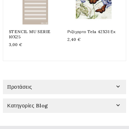
STENCIL MU SERIE
Ριζόχαρτο Tela 42X31 Εκ
Μ
10X25
Δ
2,40 €
1
3,00 €
6

Προτάσεις

Κατηγορίες Blog