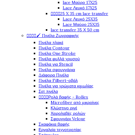
lace Μαύρο 17X25
Lace Λευκό 17X25




25 X 35 cm lace transfer
Lace Λευκό 25X35
Lace Μαύρο 25X35
lace transfer 35 Χ 50 cm




🖌️ Πινέλα Ζωγραφικής
Πινέλα πλακέ
Πινέλα Contour
Πινέλα One Stroke
Πινέλα φυλλά χρυσού
Πινέλα για Stencil
Πινέλα σφουγγάρια
Διάφορα Πινέλα
Πινέλα Filbert-οβάλ
Πινέλα για χρώματα κιμωλίας
Σετ πινέλα




Ρολά βαφής - Rollex
Microfiber από μικροίνες
Κλώστινο ριγέ
Χειρολαβές ρολών
Σφουγγάρι Velour
Σκαφάκια βαφής
Εργαλεία τεχνοτροπίας