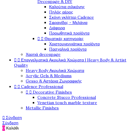
Decoupage & DIY
Καλούπια σιλικόνης
Πηλός αέρος
Σκόνη γκλίττερ Cadence
Σφραγίδες - Μελάνια
Διάφορα
Προωθητικά προϊόντα


Θεματικές κατηγορίες
Χριστουγεννιάτικα προϊόντα
Πασχαλινά προϊόντα
Χαρτιά decoupage


Επαγγελματικά Ακρυλικά Χρώματα | Heavy Body & Artist
Quality
Heavy Body Ακρυλικά Χρώματα
Acrylic Gels & Mediums
Gesso & Αστάρια Ζωγραφικής


Cadence Professional


Decorative Finishes
Concrete Stucco Professional
Venetian touch marble texture
Metallic Finishes

Σύνδεση
Σύνδεση
0
Καλάθι