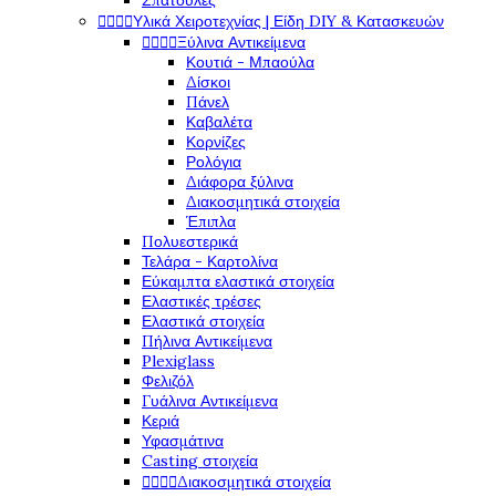
Σπάτουλες




Υλικά Χειροτεχνίας | Είδη DIY & Κατασκευών




Ξύλινα Αντικείμενα
Κουτιά - Μπαούλα
Δίσκοι
Πάνελ
Καβαλέτα
Κορνίζες
Ρολόγια
Διάφορα ξύλινα
Διακοσμητικά στοιχεία
Έπιπλα
Πολυεστερικά
Τελάρα - Καρτολίνα
Εύκαμπτα ελαστικά στοιχεία
Ελαστικές τρέσες
Ελαστικά στοιχεία
Πήλινα Αντικείμενα
Plexiglass
Φελιζόλ
Γυάλινα Αντικείμενα
Κεριά
Υφασμάτινα
Casting στοιχεία




Διακοσμητικά στοιχεία