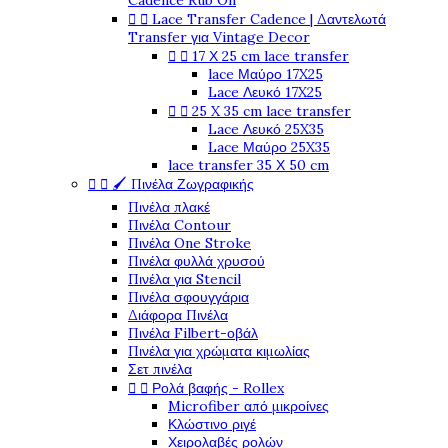
Cadence Rub On


Lace Transfer Cadence | Δαντελωτά
Transfer για Vintage Decor


17 Χ 25 cm lace transfer
lace Μαύρο 17X25
Lace Λευκό 17X25


25 X 35 cm lace transfer
Lace Λευκό 25X35
Lace Μαύρο 25X35
lace transfer 35 Χ 50 cm


🖌️ Πινέλα Ζωγραφικής
Πινέλα πλακέ
Πινέλα Contour
Πινέλα One Stroke
Πινέλα φυλλά χρυσού
Πινέλα για Stencil
Πινέλα σφουγγάρια
Διάφορα Πινέλα
Πινέλα Filbert-οβάλ
Πινέλα για χρώματα κιμωλίας
Σετ πινέλα


Ρολά βαφής - Rollex
Microfiber από μικροίνες
Κλώστινο ριγέ
Χειρολαβές ρολών