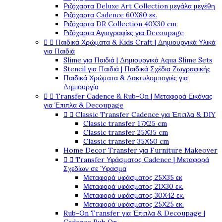
Ριζόχαρτα Deluxe Art Collection μεγάλα μεγέθη
Ριζόχαρτα Cadence 60X80 εκ.
Ριζόχαρτα DR Collection 40X30 cm
Ριζόχαρτα Αγιογραφίες για Decoupage


Παιδικά Χρώματα & Kids Craft | Δημιουργικά Υλικά
για Παιδιά
Slime για Παιδιά | Δημιουργικά Aqua Slime Sets
Stencil για Παιδιά | Παιδικά Σχέδια Ζωγραφικής
Παιδικά Χρώματα & Δακτυλομπογιές για
Δημιουργία


Transfer Cadence & Rub-On | Μεταφορά Εικόνας
για Έπιπλα & Decoupage


Classic Transfer Cadence για Έπιπλα & DIY
Classic transfer 17Χ25 cm
Classic transfer 25Χ35 cm
Classic transfer 35Χ50 cm
Home Decor Transfer για Furniture Makeover


Transfer Υφάσματος Cadence | Μεταφορά
Σχεδίων σε Ύφασμα
Μεταφορά υφάσματος 25Χ35 εκ
Μεταφορά υφάσματος 21Χ30 εκ.
Μεταφορά υφάσματος 30Χ42 εκ.
Μεταφορά υφάσματος 25Χ25 εκ.
Rub-On Transfer για Έπιπλα & Decoupage |