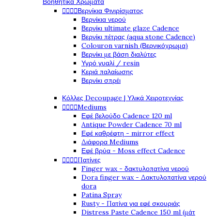
Βοηθητικά Χρώματα




Βερνίκια Φινιρίσματος
Βερνίκια νερού
Βερνίκι ultimate glaze Cadence
Βερνίκι πέτρας (aqua stone Cadence)
Colouron varnish (Βερνικόχρωμα)
Βερνίκι με βάση διαλύτες
Υγρό γυαλί / resin
Κεριά παλαίωσης
Βερνίκι σπρέι
Κόλλες Decoupage | Υλικά Χειροτεχνίας




Mediums
Εφέ βελούδο Cadence 120 ml
Antique Powder Cadence 70 ml
Εφέ καθρέφτη - mirror effect
Διάφορα Mediums
Εφέ βρύα - Moss effect Cadence




Πατίνες
Finger wax - δακτυλοπατίνα νερού
Dora finger wax - Δακτυλοπατίνα νερού
dora
Patina Spray
Rusty - Πατίνα για εφέ σκουριάς
Distress Paste Cadence 150 ml (μάτ