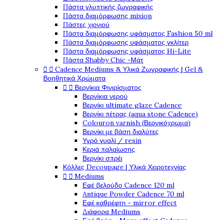
Πάστα γλυπτικής ζωγραφικής
Πάστα διαμόρφωσης mixion
Πάστες χιονιού
Πάστα διαμόρφωσης υφάσματος Fashion 50 ml
Πάστα διαμόρφωσης υφάσματος γκλίτερ
Πάστα διαμόρφωσης υφάσματος Hi-Lite
Πάστα Shabby Chic -Μάτ


Cadence Mediums & Υλικά Ζωγραφικής | Gel &
Βοηθητικά Χρώματα


Βερνίκια Φινιρίσματος
Βερνίκια νερού
Βερνίκι ultimate glaze Cadence
Βερνίκι πέτρας (aqua stone Cadence)
Colouron varnish (Βερνικόχρωμα)
Βερνίκι με βάση διαλύτες
Υγρό γυαλί / resin
Κεριά παλαίωσης
Βερνίκι σπρέι
Κόλλες Decoupage | Υλικά Χειροτεχνίας


Mediums
Εφέ βελούδο Cadence 120 ml
Antique Powder Cadence 70 ml
Εφέ καθρέφτη - mirror effect
Διάφορα Mediums