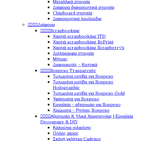
Μεταλλικά στοιχεία
Διάφορα διακοσμητικά στοιχεία
Chipboard στοιχεία
Διακοσμητικά λουλούδια




Διάφορα




Scrapbooking
Χαρτιά scrapbooking ITD
Χαρτιά scrapbooking RePrint
Χαρτιά scrapbooking Scrapberry's
Διπλόκαρφα στοιχεία
Μήτρες
Διακορευτές - Κοπτικά




Sospeso Trasparente
Τυπωμένα μοτίβα για Sospeso
Τυπωμένα μοτίβα για Sospeso
Holographic
Τυπωμένα μοτίβα για Sospeso Gold
Υφάσματα για Sospeso
Εργαλεία - αξεσουάρ για Sospeso
Χρώματα - Ρητίνες Sospeso




Αξεσουάρ & Υλικά Χειροτεχνίας | Εργαλεία
Decoupage & DIY
Καλούπια σιλικόνης
Πηλός αέρος
Σκόνη γκλίττερ Cadence