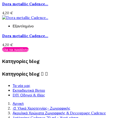
Dora metallic Cadence...
4,20 €
Εξαντλημένο
Dora metallic Cadence...
4,20 €
όλα τα προϊόντα
Κατηγορίες blog
Κατηγορίες blog


Τα νέα μας
Εκπαιδευτικά βίντεο
DIY Οδηγοί & Ιδέες
Αρχική
🎨 Υλικά Χεροτεχνίας- Ζωγραφικής
Ακρυλικά Χρώματα Ζωγραφικής & Decoupage Cadence
Antiquing Cadence 70 ml - Υγρή κάσια