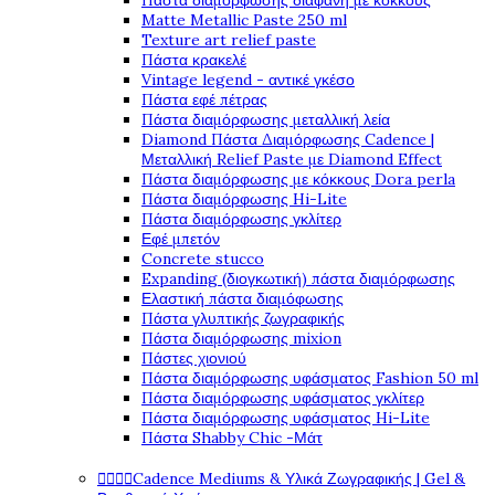
Πάστα διαμόρφωσης διάφανη με κόκκους
Matte Metallic Paste 250 ml
Texture art relief paste
Πάστα κρακελέ
Vintage legend - αντικέ γκέσο
Πάστα εφέ πέτρας
Πάστα διαμόρφωσης μεταλλική λεία
Diamond Πάστα Διαμόρφωσης Cadence |
Μεταλλική Relief Paste με Diamond Effect
Πάστα διαμόρφωσης με κόκκους Dora perla
Πάστα διαμόρφωσης Hi-Lite
Πάστα διαμόρφωσης γκλίτερ
Εφέ μπετόν
Concrete stucco
Expanding (διογκωτική) πάστα διαμόρφωσης
Ελαστική πάστα διαμόφωσης
Πάστα γλυπτικής ζωγραφικής
Πάστα διαμόρφωσης mixion
Πάστες χιονιού
Πάστα διαμόρφωσης υφάσματος Fashion 50 ml
Πάστα διαμόρφωσης υφάσματος γκλίτερ
Πάστα διαμόρφωσης υφάσματος Hi-Lite
Πάστα Shabby Chic -Μάτ




Cadence Mediums & Υλικά Ζωγραφικής | Gel &