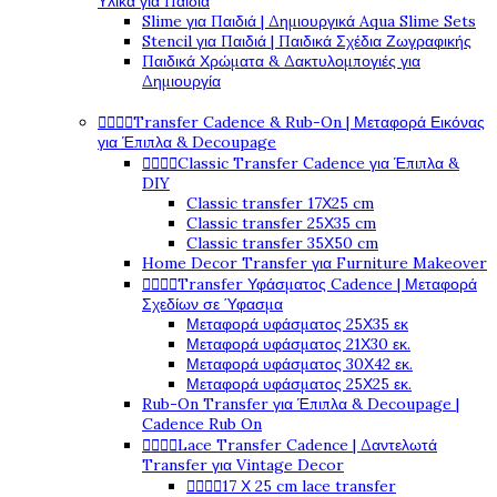
Υλικά για Παιδιά
Slime για Παιδιά | Δημιουργικά Aqua Slime Sets
Stencil για Παιδιά | Παιδικά Σχέδια Ζωγραφικής
Παιδικά Χρώματα & Δακτυλομπογιές για
Δημιουργία




Transfer Cadence & Rub-On | Μεταφορά Εικόνας
για Έπιπλα & Decoupage




Classic Transfer Cadence για Έπιπλα &
DIY
Classic transfer 17Χ25 cm
Classic transfer 25Χ35 cm
Classic transfer 35Χ50 cm
Home Decor Transfer για Furniture Makeover




Transfer Υφάσματος Cadence | Μεταφορά
Σχεδίων σε Ύφασμα
Μεταφορά υφάσματος 25Χ35 εκ
Μεταφορά υφάσματος 21Χ30 εκ.
Μεταφορά υφάσματος 30Χ42 εκ.
Μεταφορά υφάσματος 25Χ25 εκ.
Rub-On Transfer για Έπιπλα & Decoupage |
Cadence Rub On




Lace Transfer Cadence | Δαντελωτά
Transfer για Vintage Decor




17 Χ 25 cm lace transfer