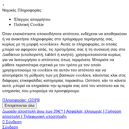
×
Νομικές Πληροφορίες
Έλεγχος απορρήτου
Πολιτική Cookie
Όταν επισκέπτεστε οποιονδήποτε ιστότοπο, ενδέχεται να αποθηκεύσει
ή να ανακτήσει πληροφορίες στο πρόγραμμα περιήγησής σας,
κυρίως με τη μορφή «cookies». Αυτές οι πληροφορίες, οι οποίες
μπορεί να αφορούν εσάς, τις προτιμήσεις σας ή τη συσκευή σας στο
Διαδίκτυο (υπολογιστή, tablet ή κινητό), χρησιμοποιούνται κυρίως
για να λειτουργήσει ο ιστότοπος όπως περιμένετε. Μπορείτε να
μάθετε περισσότερα σχετικά με τον τρόπο με τον οποίο
χρησιμοποιούμε τα cookies σε αυτόν τον ιστότοπο και να
αποτρέψετε τη ρύθμιση των μη βασικών cookies, κάνοντας κλικ στις
διάφορες επικεφαλίδες κατηγορίας παρακάτω. Ωστόσο, εάν το κάνετε
αυτό, μπορεί να επηρεάσει την εμπειρία σας από τον ιστότοπο και τις
υπηρεσίες που μπορούμε να προσφέρουμε.
Πληροφορίες: GDPR
Επιτρέπονται όλα
Δωρεάν αποστολή άνω των 39€* | Ασφαλείς πληρωμές | Γρήγορη
αποστολή | Τηλεφωνική υποστήριξη

Σύνδεση
Σύνδεση