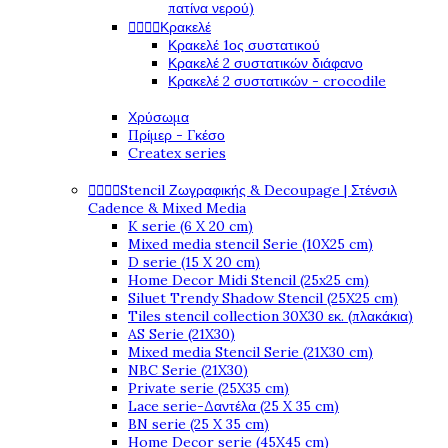
πατίνα νερού)




Κρακελέ
Κρακελέ 1ος συστατικού
Κρακελέ 2 συστατικών διάφανο
Κρακελέ 2 συστατικών - crocodile
Χρύσωμα
Πρίμερ - Γκέσο
Createx series




Stencil Ζωγραφικής & Decoupage | Στένσιλ
Cadence & Mixed Media
K serie (6 X 20 cm)
Mixed media stencil Serie (10X25 cm)
D serie (15 X 20 cm)
Home Decor Midi Stencil (25x25 cm)
Siluet Trendy Shadow Stencil (25X25 cm)
Tiles stencil collection 30X30 εκ. (πλακάκια)
AS Serie (21X30)
Mixed media Stencil Serie (21X30 cm)
NBC Serie (21X30)
Private serie (25X35 cm)
Lace serie-Δαντέλα (25 X 35 cm)
BN serie (25 X 35 cm)
Home Decor serie (45X45 cm)