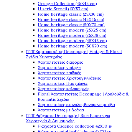
Grunge Collection (45X45 cm)
U serie Stencil (13X57 cm)
Home heritage classic (25X36 cm)
Home heritage classic (45X45 cm)
Home heritage classic (50X70 cm)
Home heritage modern (25X25 cm)
Home heritage modern (25X36 cm)
Home heritage modern (45X45 cm)
Home heritage modern (50X70 cm)




Χαρτοπετσέτες Decoupage | Vintage & Floral
Σχέδια Χειροτεχνίας
Χαρτοπετσέτες διάφορες
Χαρτοπετσέτες vintage
Χαρτοπετσέτες παιδικές
Χαρτοπετσέτες Χριστουγεννιάτικες
Χαρτοπετσέτες Πασχαλινές
Χαρτοπετσέτες καλοκαιρινές
Floral Χαρτοπετσέτες Decoupage | Λουλούδια &
Romantic Σχέδια
Χαρτοπετσέτες επαναλαμβανόμενα μοτίβα
Χαρτοπετσέτες με ζωάκια




Ριζόχαρτα Decoupage | Rice Papers για
Χειροτεχνία & Δημιουργίες
Ριζόχαρτα Cadence collection 42X30 εκ
Ριζόχαρτα metal leaf Cadence 42X31 εκ