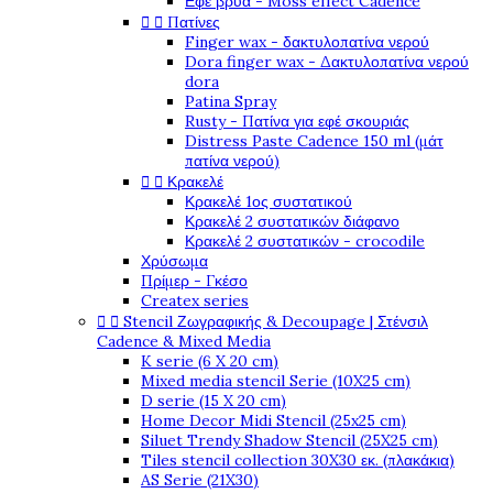
Εφέ βρύα - Moss effect Cadence


Πατίνες
Finger wax - δακτυλοπατίνα νερού
Dora finger wax - Δακτυλοπατίνα νερού
dora
Patina Spray
Rusty - Πατίνα για εφέ σκουριάς
Distress Paste Cadence 150 ml (μάτ
πατίνα νερού)


Κρακελέ
Κρακελέ 1ος συστατικού
Κρακελέ 2 συστατικών διάφανο
Κρακελέ 2 συστατικών - crocodile
Χρύσωμα
Πρίμερ - Γκέσο
Createx series


Stencil Ζωγραφικής & Decoupage | Στένσιλ
Cadence & Mixed Media
K serie (6 X 20 cm)
Mixed media stencil Serie (10X25 cm)
D serie (15 X 20 cm)
Home Decor Midi Stencil (25x25 cm)
Siluet Trendy Shadow Stencil (25X25 cm)
Tiles stencil collection 30X30 εκ. (πλακάκια)
AS Serie (21X30)