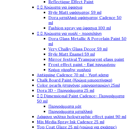
Reflectique Effect Paint


Χρώματα για ύφασμα
Style Matt υφάσματος 59 ml
Dora μεταλλικά υφάσματος Cadence 50
ml
Fashion spray για ύφασμα 100 ml


Χρώματα για γυαλί - πορσελάνη
Dora Glass Metallic & Porcelain Paint 50
ml
Very Chalky Glass Decor 59 ml
Style Matt Enamel 59 ml
Mirror festival Transparent glass paint
Frost effect paint - Εφέ παγωμένου
Κρέμα χάραξης γυαλιού
Antiquing Cadence 70 ml - Υγρή κάσια
Chalk Board Paint (Χρώμα μαυροπίνακα)
Color pearls (σταγόνες μαργαριταριών) 25ml
Dora 3D - Περιγράμματα 25 ml


Dimensional Paint Cadence- Περιγράμματα
50 ml
Περιγράμματα μάτ
Περιγράμματα μεταλλικά
Διάφανο γκλίτερ holographic effect paint 90 ml
Mix Media Spray Ink Cadence 25 ml
Top Coat Glaze 25 ml (χρώμα για σκιάσεις)