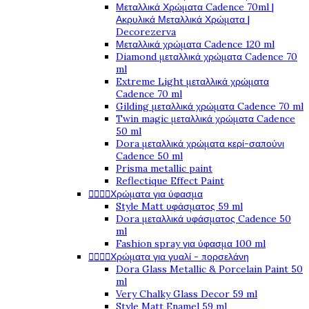
Μεταλλικά Χρώματα Cadence 70ml |
Ακρυλικά Μεταλλικά Χρώματα |
Decorezerva
Μεταλλικά χρώματα Cadence 120 ml
Diamond μεταλλικά χρώματα Cadence 70
ml
Extreme Light μεταλλικά χρώματα
Cadence 70 ml
Gilding μεταλλικά χρώματα Cadence 70 ml
Twin magic μεταλλικά χρώματα Cadence
50 ml
Dora μεταλλικά χρώματα κερί-σαπούνι
Cadence 50 ml
Prisma metallic paint
Reflectique Effect Paint




Χρώματα για ύφασμα
Style Matt υφάσματος 59 ml
Dora μεταλλικά υφάσματος Cadence 50
ml
Fashion spray για ύφασμα 100 ml




Χρώματα για γυαλί - πορσελάνη
Dora Glass Metallic & Porcelain Paint 50
ml
Very Chalky Glass Decor 59 ml
Style Matt Enamel 59 ml