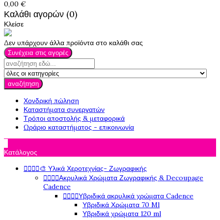
0,00 €
Καλάθι αγορών (0)
Κλείσε
Δεν υπάρχουν άλλα προϊόντα στο καλάθι σας
Συνέχεια στις αγορές
αναζήτηση
Χονδρική πώληση
Καταστήματα συνεργατών
Τρόποι αποστολής & μεταφορικά
Ωράριο καταστήματος - επικοινωνία

Κατάλογος




🎨 Υλικά Χεροτεχνίας- Ζωγραφικής




Ακρυλικά Χρώματα Ζωγραφικής & Decoupage
Cadence




Υβριδικά ακρυλικά χρώματα Cadence
Υβριδικά Χρώματα 70 Ml
Υβριδικά χρώματα 120 ml