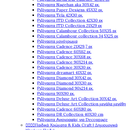
Ριζόχαρτα Nagehan aka 30X42 εκ.
Ριζόχαρτα Paper Designs 45X32 εκ.
Ριζόχαρτα Tela 42Χ30 εκ.
Ριζόχαρτα ITD Collection 42X30 εκ
Ριζόχαρτα ITD Collection 21X29 εκ
Ριζόχαρτα Calambour Collection 50X35 εκ
Ριζόχαρτα Calambour collection 34,5X25 εκ
Ριζόχαρτα μονόχρωμα
Ριζόχαρτα Cadence 21Χ29,7 εκ
Ριζόχαρτα Cadence 60X62 εκ.
Ριζόχαρτα Cadence 30X68 εκ.
Ριζόχαρτα Cadence 90X214 εκ.
Ριζόχαρτα Cadence 30X30 εκ.
Ριζόχαρτα dreamart 41X32 εκ.
Ριζόχαρτα Diamond 30X42 εκ.
Ριζόχαρτα Diamond 30X30 εκ.
Ριζόχαρτα Diamond 90x214 εκ.
Ριζόχαρτα 90X90 εκ.
Ριζόχαρτα Deluxe Art Collection 30X42 εκ.
Ριζόχαρτα Deluxe Art Collection μεγάλα μεγέθη
Ριζόχαρτα Cadence 60X80 εκ.
Ριζόχαρτα DR Collection 40X30 cm
Ριζόχαρτα Αγιογραφίες για Decoupage




Παιδικά Χρώματα & Kids Craft | Δημιουργικά