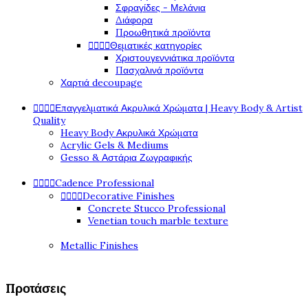
Σφραγίδες - Μελάνια
Διάφορα
Προωθητικά προϊόντα




Θεματικές κατηγορίες
Χριστουγεννιάτικα προϊόντα
Πασχαλινά προϊόντα
Χαρτιά decoupage




Επαγγελματικά Ακρυλικά Χρώματα | Heavy Body & Artist
Quality
Heavy Body Ακρυλικά Χρώματα
Acrylic Gels & Mediums
Gesso & Αστάρια Ζωγραφικής




Cadence Professional




Decorative Finishes
Concrete Stucco Professional
Venetian touch marble texture
Metallic Finishes
Προτάσεις