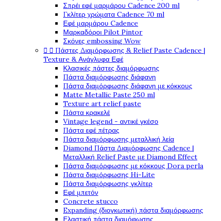
Σπρέι εφέ μαρμάρου Cadence 200 ml
Γκλίτερ χρώματα Cadence 70 ml
Εφέ μαρμάρου Cadence
Μαρκαδόροι Pilot Pintor
Σκόνες embossing Wow


Πάστες Διαμόρφωσης & Relief Paste Cadence |
Texture & Ανάγλυφα Εφέ
Κλασικές πάστες διαμόρφωσης
Πάστα διαμόρφωσης διάφανη
Πάστα διαμόρφωσης διάφανη με κόκκους
Matte Metallic Paste 250 ml
Texture art relief paste
Πάστα κρακελέ
Vintage legend - αντικέ γκέσο
Πάστα εφέ πέτρας
Πάστα διαμόρφωσης μεταλλική λεία
Diamond Πάστα Διαμόρφωσης Cadence |
Μεταλλική Relief Paste με Diamond Effect
Πάστα διαμόρφωσης με κόκκους Dora perla
Πάστα διαμόρφωσης Hi-Lite
Πάστα διαμόρφωσης γκλίτερ
Εφέ μπετόν
Concrete stucco
Expanding (διογκωτική) πάστα διαμόρφωσης
Ελαστική πάστα διαμόφωσης