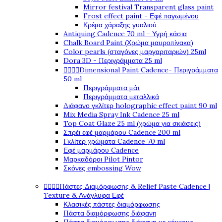
Mirror festival Transparent glass paint
Frost effect paint - Εφέ παγωμένου
Κρέμα χάραξης γυαλιού
Antiquing Cadence 70 ml - Υγρή κάσια
Chalk Board Paint (Χρώμα μαυροπίνακα)
Color pearls (σταγόνες μαργαριταριών) 25ml
Dora 3D - Περιγράμματα 25 ml




Dimensional Paint Cadence- Περιγράμματα
50 ml
Περιγράμματα μάτ
Περιγράμματα μεταλλικά
Διάφανο γκλίτερ holographic effect paint 90 ml
Mix Media Spray Ink Cadence 25 ml
Top Coat Glaze 25 ml (χρώμα για σκιάσεις)
Σπρέι εφέ μαρμάρου Cadence 200 ml
Γκλίτερ χρώματα Cadence 70 ml
Εφέ μαρμάρου Cadence
Μαρκαδόροι Pilot Pintor
Σκόνες embossing Wow




Πάστες Διαμόρφωσης & Relief Paste Cadence |
Texture & Ανάγλυφα Εφέ
Κλασικές πάστες διαμόρφωσης
Πάστα διαμόρφωσης διάφανη