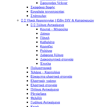
Σφουγγάρι Velour
Σκαφάκια βαφής
Εργαλεία τεχνοτροπίας
Σπάτουλες


Υλικά Χειροτεχνίας | Είδη DIY & Κατασκευών


Ξύλινα Αντικείμενα
Κουτιά - Μπαούλα
Δίσκοι
Πάνελ
Καβαλέτα
Κορνίζες
Ρολόγια
Διάφορα ξύλινα
Διακοσμητικά στοιχεία
Έπιπλα
Πολυεστερικά
Τελάρα - Καρτολίνα
Εύκαμπτα ελαστικά στοιχεία
Ελαστικές τρέσες
Ελαστικά στοιχεία
Πήλινα Αντικείμενα
Plexiglass
Φελιζόλ
Γυάλινα Αντικείμενα
Κεριά