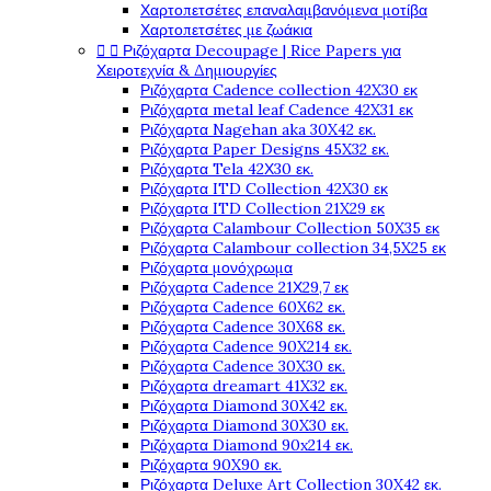
Χαρτοπετσέτες επαναλαμβανόμενα μοτίβα
Χαρτοπετσέτες με ζωάκια


Ριζόχαρτα Decoupage | Rice Papers για
Χειροτεχνία & Δημιουργίες
Ριζόχαρτα Cadence collection 42X30 εκ
Ριζόχαρτα metal leaf Cadence 42X31 εκ
Ριζόχαρτα Nagehan aka 30X42 εκ.
Ριζόχαρτα Paper Designs 45X32 εκ.
Ριζόχαρτα Tela 42Χ30 εκ.
Ριζόχαρτα ITD Collection 42X30 εκ
Ριζόχαρτα ITD Collection 21X29 εκ
Ριζόχαρτα Calambour Collection 50X35 εκ
Ριζόχαρτα Calambour collection 34,5X25 εκ
Ριζόχαρτα μονόχρωμα
Ριζόχαρτα Cadence 21Χ29,7 εκ
Ριζόχαρτα Cadence 60X62 εκ.
Ριζόχαρτα Cadence 30X68 εκ.
Ριζόχαρτα Cadence 90X214 εκ.
Ριζόχαρτα Cadence 30X30 εκ.
Ριζόχαρτα dreamart 41X32 εκ.
Ριζόχαρτα Diamond 30X42 εκ.
Ριζόχαρτα Diamond 30X30 εκ.
Ριζόχαρτα Diamond 90x214 εκ.
Ριζόχαρτα 90X90 εκ.
Ριζόχαρτα Deluxe Art Collection 30X42 εκ.