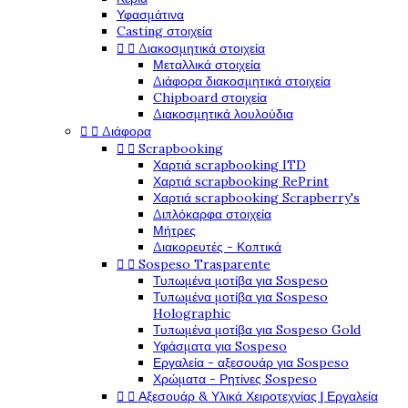
Υφασμάτινα
Casting στοιχεία


Διακοσμητικά στοιχεία
Μεταλλικά στοιχεία
Διάφορα διακοσμητικά στοιχεία
Chipboard στοιχεία
Διακοσμητικά λουλούδια


Διάφορα


Scrapbooking
Χαρτιά scrapbooking ITD
Χαρτιά scrapbooking RePrint
Χαρτιά scrapbooking Scrapberry's
Διπλόκαρφα στοιχεία
Μήτρες
Διακορευτές - Κοπτικά


Sospeso Trasparente
Τυπωμένα μοτίβα για Sospeso
Τυπωμένα μοτίβα για Sospeso
Holographic
Τυπωμένα μοτίβα για Sospeso Gold
Υφάσματα για Sospeso
Εργαλεία - αξεσουάρ για Sospeso
Χρώματα - Ρητίνες Sospeso


Αξεσουάρ & Υλικά Χειροτεχνίας | Εργαλεία