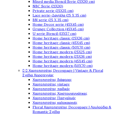
Mixed media Stencil Serie (21X30 cm)
NBC Serie (21X30)
Private serie (25X35 cm)
Lace serie-Δαντέλα (25 X 35 cm)
BN serie (25 X 35 cm)
Home Decor serie (45X45 cm)
Grunge Collection (45X45 cm)
U serie Stencil (13X57 cm)
Home heritage classic (25X36 cm)
Home heritage classic (45X45 cm)
Home heritage classic (50X70 cm)
Home heritage modern (25X25 cm)
Home heritage modern (25X36 cm)
Home heritage modern (45X45 cm)
Home heritage modern (50X70 cm)


Χαρτοπετσέτες Decoupage | Vintage & Floral
Σχέδια Χειροτεχνίας
Χαρτοπετσέτες διάφορες
Χαρτοπετσέτες vintage
Χαρτοπετσέτες παιδικές
Χαρτοπετσέτες Χριστουγεννιάτικες
Χαρτοπετσέτες Πασχαλινές
Χαρτοπετσέτες καλοκαιρινές
Floral Χαρτοπετσέτες Decoupage | Λουλούδια &
Romantic Σχέδια