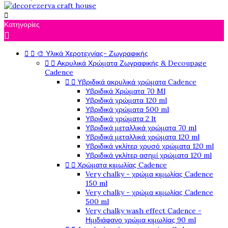

Κατηγορίες



🎨 Υλικά Χεροτεχνίας- Ζωγραφικής


Ακρυλικά Χρώματα Ζωγραφικής & Decoupage
Cadence


Υβριδικά ακρυλικά χρώματα Cadence
Υβριδικά Χρώματα 70 Ml
Υβριδικά χρώματα 120 ml
Υβριδικά χρώματα 500 ml
Υβριδικά χρώματα 2 lt
Υβριδικά μεταλλικά χρώματα 70 ml
Υβριδικά μεταλλικά χρώματα 120 ml
Υβριδικά γκλίτερ χρυσό χρώματα 120 ml
Υβριδικά γκλίτερ ασημί χρώματα 120 ml


Χρώματα κιμωλίας Cadence
Very chalky - χρώμα κιμωλίας Cadence
150 ml
Very chalky - χρώμα κιμωλίας Cadence
500 ml
Very chalky wash effect Cadence -
Ημιδιάφανο χρώμα κιμωλίας 90 ml