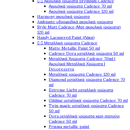


Ακρυλικά χρώματα premium Cadence
Ακρυλικά χρώματα Cadence 70 ml
Ακρυλικά χρώματα Cadence 120 ml
Harmony ακρυλικά χρώματα
Ambiante υδροφοβικά ακρυλικά χρώματα
Style Matt Cadence (Ματ ακρυλικά χρώματα)
120 ml
Handy Lacquered Paint (Λάκα)


Μεταλλικά χρώματα Cadence
Matte Metallic Paint 50 ml
Cadence Dora μεταλλικά χρώματα 50 ml
Μεταλλικά Χρώματα Cadence 70ml |
Ακρυλικά Μεταλλικά Χρώματα |
Decorezerva
Μεταλλικά χρώματα Cadence 120 ml
Diamond μεταλλικά χρώματα Cadence 70
ml
Extreme Light μεταλλικά χρώματα
Cadence 70 ml
Gilding μεταλλικά χρώματα Cadence 70 ml
Twin magic μεταλλικά χρώματα Cadence
50 ml
Dora μεταλλικά χρώματα κερί-σαπούνι
Cadence 50 ml
Prisma metallic paint