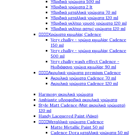
Υβριδικά χρώματα 500 ml
Υβριδικά χρώματα 2 lt
Υβριδικά μεταλλικά χρώματα 70 ml
Υβριδικά μεταλλικά χρώματα 120 ml
Υβριδικά γκλίτερ χρυσό χρώματα 120 ml
Υβριδικά γκλίτερ ασημί χρώματα 120 ml




Χρώματα κιμωλίας Cadence
Very chalky - χρώμα κιμωλίας Cadence
150 ml
Very chalky - χρώμα κιμωλίας Cadence
500 ml
Very chalky wash effect Cadence -
Ημιδιάφανο χρώμα κιμωλίας 90 ml




Ακρυλικά χρώματα premium Cadence
Ακρυλικά χρώματα Cadence 70 ml
Ακρυλικά χρώματα Cadence 120 ml
Harmony ακρυλικά χρώματα
Ambiante υδροφοβικά ακρυλικά χρώματα
Style Matt Cadence (Ματ ακρυλικά χρώματα)
120 ml
Handy Lacquered Paint (Λάκα)




Μεταλλικά χρώματα Cadence
Matte Metallic Paint 50 ml
Cadence Dora μεταλλικά χρώματα 50 ml