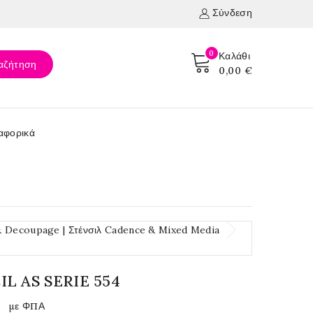
Σύνδεση
0
Καλάθι
αζήτηση
0,00 €
αφορικά
& Decoupage | Στένσιλ Cadence & Mixed Media
IL AS SERIE 554
€
με ΦΠΑ