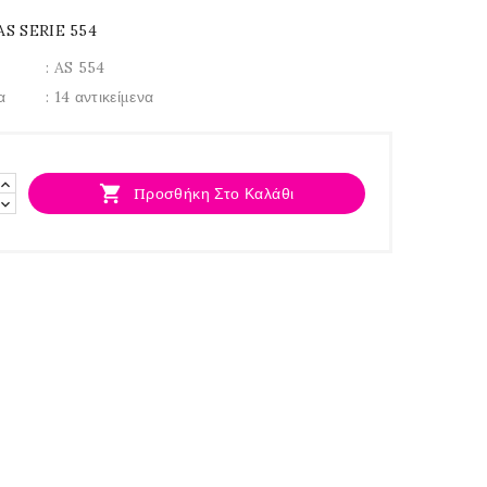
AS SERIE 554
: AS 554
α
: 14 αντικείμενα

Προσθήκη Στο Καλάθι