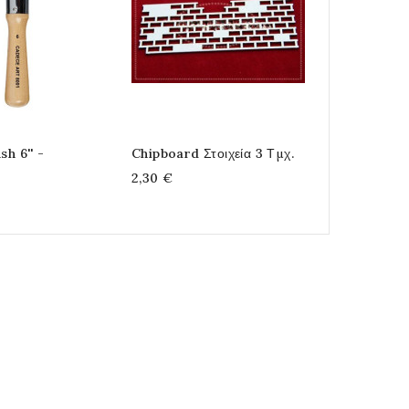
Maya Gold 
4,20 €
sh 6'' -
Chipboard Στοιχεία 3 Τμχ.
2,30 €