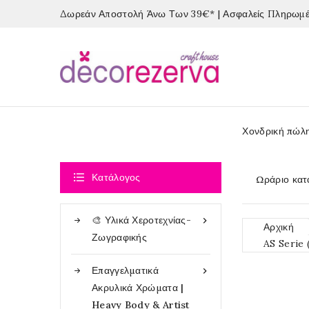
Δωρεάν Αποστολή Άνω Των 39€* | Ασφαλείς Πληρωμές
Χονδρική πώλ

Κατάλογος
Ωράριο κατ
🎨 Υλικά Χεροτεχνίας-

Αρχική
Ζωγραφικής
AS Serie 
Επαγγελματικά

Ακρυλικά Χρώματα |
Heavy Body & Artist