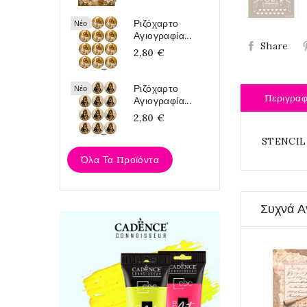
Ριζόχαρτο
Νέο
Αγιογραφία...
Share
2,80 €
Ριζόχαρτο
Νέο
Περιγρα
Αγιογραφία...
2,80 €
STENCIL 
Όλα Τα Προϊόντα
Συχνά Α