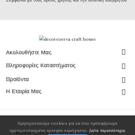
Συμφωνώ με τους
όρους χρήσης
και την πολιτική απορρήτου

Ακολουθήστε Μας
Πληροφορίες Καταστήματος

Προϊόντα

Η Εταιρία Μας

Χρησιμοποιούμε cookies για να σου προσφέρουμε
προσωποποιημένη εμπειρία περιήγησης.
Δείτε περισσότερα
.
© 2026 - Decorezerva craft house - Powered by