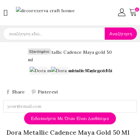
0

Αναζήτηση
Εξαντλημένο
Εξαντλημένο
Share
Pinterest
Ειδοποιήστε Με Όταν Είναι Διαθέσιμο
Dora Metallic Cadence Maya Gold 50 Ml