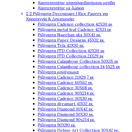
Χαρτοπετσέτες επαναλαμβανόμενα μοτίβα
Χαρτοπετσέτες με ζωάκια


Ριζόχαρτα Decoupage | Rice Papers για
Χειροτεχνία & Δημιουργίες
Ριζόχαρτα Cadence collection 42X30 εκ
Ριζόχαρτα metal leaf Cadence 42X31 εκ
Ριζόχαρτα Nagehan aka 30X42 εκ.
Ριζόχαρτα Paper Designs 45X32 εκ.
Ριζόχαρτα Tela 42Χ30 εκ.
Ριζόχαρτα ITD Collection 42X30 εκ
Ριζόχαρτα ITD Collection 21X29 εκ
Ριζόχαρτα Calambour Collection 50X35 εκ
Ριζόχαρτα Calambour collection 34,5X25 εκ
Ριζόχαρτα μονόχρωμα
Ριζόχαρτα Cadence 21Χ29,7 εκ
Ριζόχαρτα Cadence 60X62 εκ.
Ριζόχαρτα Cadence 30X68 εκ.
Ριζόχαρτα Cadence 90X214 εκ.
Ριζόχαρτα Cadence 30X30 εκ.
Ριζόχαρτα dreamart 41X32 εκ.
Ριζόχαρτα Diamond 30X42 εκ.
Ριζόχαρτα Diamond 30X30 εκ.
Ριζόχαρτα Diamond 90x214 εκ.
Ριζόχαρτα 90X90 εκ.
Ριζόχαρτα Deluxe Art Collection 30X42 εκ.