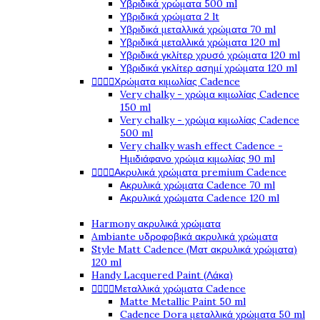
Υβριδικά χρώματα 500 ml
Υβριδικά χρώματα 2 lt
Υβριδικά μεταλλικά χρώματα 70 ml
Υβριδικά μεταλλικά χρώματα 120 ml
Υβριδικά γκλίτερ χρυσό χρώματα 120 ml
Υβριδικά γκλίτερ ασημί χρώματα 120 ml




Χρώματα κιμωλίας Cadence
Very chalky - χρώμα κιμωλίας Cadence
150 ml
Very chalky - χρώμα κιμωλίας Cadence
500 ml
Very chalky wash effect Cadence -
Ημιδιάφανο χρώμα κιμωλίας 90 ml




Ακρυλικά χρώματα premium Cadence
Ακρυλικά χρώματα Cadence 70 ml
Ακρυλικά χρώματα Cadence 120 ml
Harmony ακρυλικά χρώματα
Ambiante υδροφοβικά ακρυλικά χρώματα
Style Matt Cadence (Ματ ακρυλικά χρώματα)
120 ml
Handy Lacquered Paint (Λάκα)




Μεταλλικά χρώματα Cadence
Matte Metallic Paint 50 ml
Cadence Dora μεταλλικά χρώματα 50 ml