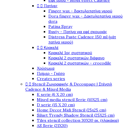
Εφέ βρύα - Moss effect Cadence


Πατίνες
Finger wax - δακτυλοπατίνα νερού
Dora finger wax - Δακτυλοπατίνα νερού
dora
Patina Spray
Rusty - Πατίνα για εφέ σκουριάς
Distress Paste Cadence 150 ml (μάτ
πατίνα νερού)


Κρακελέ
Κρακελέ 1ος συστατικού
Κρακελέ 2 συστατικών διάφανο
Κρακελέ 2 συστατικών - crocodile
Χρύσωμα
Πρίμερ - Γκέσο
Createx series


Stencil Ζωγραφικής & Decoupage | Στένσιλ
Cadence & Mixed Media
K serie (6 X 20 cm)
Mixed media stencil Serie (10X25 cm)
D serie (15 X 20 cm)
Home Decor Midi Stencil (25x25 cm)
Siluet Trendy Shadow Stencil (25X25 cm)
Tiles stencil collection 30X30 εκ. (πλακάκια)
AS Serie (21X30)