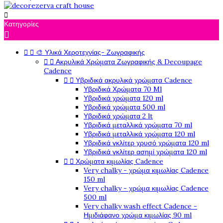

Κατηγορίες



🎨 Υλικά Χεροτεχνίας- Ζωγραφικής


Ακρυλικά Χρώματα Ζωγραφικής & Decoupage
Cadence


Υβριδικά ακρυλικά χρώματα Cadence
Υβριδικά Χρώματα 70 Ml
Υβριδικά χρώματα 120 ml
Υβριδικά χρώματα 500 ml
Υβριδικά χρώματα 2 lt
Υβριδικά μεταλλικά χρώματα 70 ml
Υβριδικά μεταλλικά χρώματα 120 ml
Υβριδικά γκλίτερ χρυσό χρώματα 120 ml
Υβριδικά γκλίτερ ασημί χρώματα 120 ml


Χρώματα κιμωλίας Cadence
Very chalky - χρώμα κιμωλίας Cadence
150 ml
Very chalky - χρώμα κιμωλίας Cadence
500 ml
Very chalky wash effect Cadence -
Ημιδιάφανο χρώμα κιμωλίας 90 ml