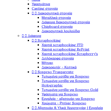
Υφασμάτινα
Casting στοιχεία


Διακοσμητικά στοιχεία
Μεταλλικά στοιχεία
Διάφορα διακοσμητικά στοιχεία
Chipboard στοιχεία
Διακοσμητικά λουλούδια


Διάφορα


Scrapbooking
Χαρτιά scrapbooking ITD
Χαρτιά scrapbooking RePrint
Χαρτιά scrapbooking Scrapberry's
Διπλόκαρφα στοιχεία
Μήτρες
Διακορευτές - Κοπτικά


Sospeso Trasparente
Τυπωμένα μοτίβα για Sospeso
Τυπωμένα μοτίβα για Sospeso
Holographic
Τυπωμένα μοτίβα για Sospeso Gold
Υφάσματα για Sospeso
Εργαλεία - αξεσουάρ για Sospeso
Χρώματα - Ρητίνες Sospeso


Αξεσουάρ & Υλικά Χειροτεχνίας | Εργαλεία