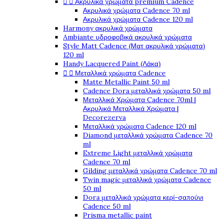


Ακρυλικά χρώματα premium Cadence
Ακρυλικά χρώματα Cadence 70 ml
Ακρυλικά χρώματα Cadence 120 ml
Harmony ακρυλικά χρώματα
Ambiante υδροφοβικά ακρυλικά χρώματα
Style Matt Cadence (Ματ ακρυλικά χρώματα)
120 ml
Handy Lacquered Paint (Λάκα)


Μεταλλικά χρώματα Cadence
Matte Metallic Paint 50 ml
Cadence Dora μεταλλικά χρώματα 50 ml
Μεταλλικά Χρώματα Cadence 70ml |
Ακρυλικά Μεταλλικά Χρώματα |
Decorezerva
Μεταλλικά χρώματα Cadence 120 ml
Diamond μεταλλικά χρώματα Cadence 70
ml
Extreme Light μεταλλικά χρώματα
Cadence 70 ml
Gilding μεταλλικά χρώματα Cadence 70 ml
Twin magic μεταλλικά χρώματα Cadence
50 ml
Dora μεταλλικά χρώματα κερί-σαπούνι
Cadence 50 ml
Prisma metallic paint