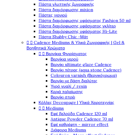
Πάστα γλυπτικής ζωγραφικής
Πάστα διαμόρφωσης mixion
Πάστες χιονιού
Πάστα διαμόρφωσης υφάσματος Fashion 50 ml
Πάστα διαμόρφωσης υφάσματος γκλίτερ
Πάστα διαμόρφωσης υφάσματος Hi-Lite
Πάστα Shabby Chic -Μάτ


Cadence Mediums & Υλικά Ζωγραφικής | Gel &
Βοηθητικά Χρώματα


Βερνίκια Φινιρίσματος
Βερνίκια νερού
Βερνίκι ultimate glaze Cadence
Βερνίκι πέτρας (aqua stone Cadence)
Colouron varnish (Βερνικόχρωμα)
Βερνίκι με βάση διαλύτες
Υγρό γυαλί / resin
Κεριά παλαίωσης
Βερνίκι σπρέι
Κόλλες Decoupage | Υλικά Χειροτεχνίας


Mediums
Εφέ βελούδο Cadence 120 ml
Antique Powder Cadence 70 ml
Εφέ καθρέφτη - mirror effect
Διάφορα Mediums