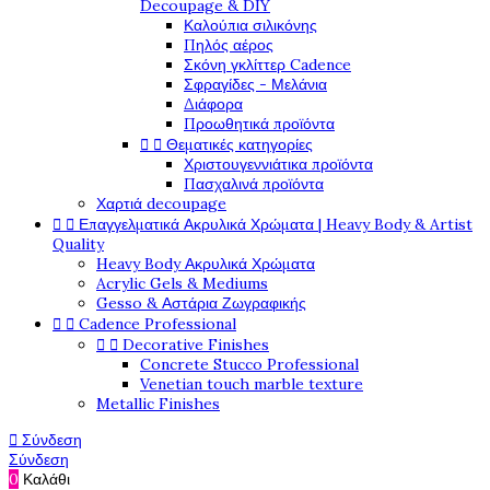
Decoupage & DIY
Καλούπια σιλικόνης
Πηλός αέρος
Σκόνη γκλίττερ Cadence
Σφραγίδες - Μελάνια
Διάφορα
Προωθητικά προϊόντα


Θεματικές κατηγορίες
Χριστουγεννιάτικα προϊόντα
Πασχαλινά προϊόντα
Χαρτιά decoupage


Επαγγελματικά Ακρυλικά Χρώματα | Heavy Body & Artist
Quality
Heavy Body Ακρυλικά Χρώματα
Acrylic Gels & Mediums
Gesso & Αστάρια Ζωγραφικής


Cadence Professional


Decorative Finishes
Concrete Stucco Professional
Venetian touch marble texture
Metallic Finishes

Σύνδεση
Σύνδεση
0
Καλάθι