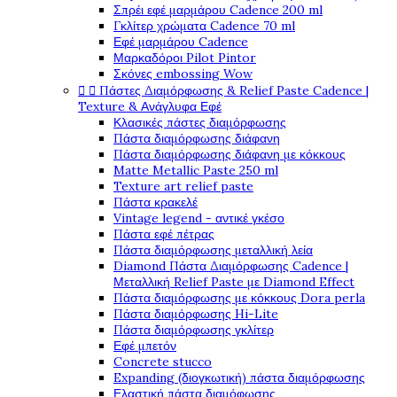
Σπρέι εφέ μαρμάρου Cadence 200 ml
Γκλίτερ χρώματα Cadence 70 ml
Εφέ μαρμάρου Cadence
Μαρκαδόροι Pilot Pintor
Σκόνες embossing Wow


Πάστες Διαμόρφωσης & Relief Paste Cadence |
Texture & Ανάγλυφα Εφέ
Κλασικές πάστες διαμόρφωσης
Πάστα διαμόρφωσης διάφανη
Πάστα διαμόρφωσης διάφανη με κόκκους
Matte Metallic Paste 250 ml
Texture art relief paste
Πάστα κρακελέ
Vintage legend - αντικέ γκέσο
Πάστα εφέ πέτρας
Πάστα διαμόρφωσης μεταλλική λεία
Diamond Πάστα Διαμόρφωσης Cadence |
Μεταλλική Relief Paste με Diamond Effect
Πάστα διαμόρφωσης με κόκκους Dora perla
Πάστα διαμόρφωσης Hi-Lite
Πάστα διαμόρφωσης γκλίτερ
Εφέ μπετόν
Concrete stucco
Expanding (διογκωτική) πάστα διαμόρφωσης
Ελαστική πάστα διαμόφωσης