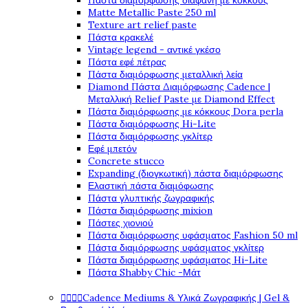
Πάστα διαμόρφωσης διάφανη με κόκκους
Matte Metallic Paste 250 ml
Texture art relief paste
Πάστα κρακελέ
Vintage legend - αντικέ γκέσο
Πάστα εφέ πέτρας
Πάστα διαμόρφωσης μεταλλική λεία
Diamond Πάστα Διαμόρφωσης Cadence |
Μεταλλική Relief Paste με Diamond Effect
Πάστα διαμόρφωσης με κόκκους Dora perla
Πάστα διαμόρφωσης Hi-Lite
Πάστα διαμόρφωσης γκλίτερ
Εφέ μπετόν
Concrete stucco
Expanding (διογκωτική) πάστα διαμόρφωσης
Ελαστική πάστα διαμόφωσης
Πάστα γλυπτικής ζωγραφικής
Πάστα διαμόρφωσης mixion
Πάστες χιονιού
Πάστα διαμόρφωσης υφάσματος Fashion 50 ml
Πάστα διαμόρφωσης υφάσματος γκλίτερ
Πάστα διαμόρφωσης υφάσματος Hi-Lite
Πάστα Shabby Chic -Μάτ




Cadence Mediums & Υλικά Ζωγραφικής | Gel &