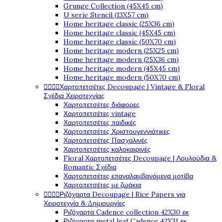
Grunge Collection (45X45 cm)
U serie Stencil (13X57 cm)
Home heritage classic (25X36 cm)
Home heritage classic (45X45 cm)
Home heritage classic (50X70 cm)
Home heritage modern (25X25 cm)
Home heritage modern (25X36 cm)
Home heritage modern (45X45 cm)
Home heritage modern (50X70 cm)




Χαρτοπετσέτες Decoupage | Vintage & Floral
Σχέδια Χειροτεχνίας
Χαρτοπετσέτες διάφορες
Χαρτοπετσέτες vintage
Χαρτοπετσέτες παιδικές
Χαρτοπετσέτες Χριστουγεννιάτικες
Χαρτοπετσέτες Πασχαλινές
Χαρτοπετσέτες καλοκαιρινές
Floral Χαρτοπετσέτες Decoupage | Λουλούδια &
Romantic Σχέδια
Χαρτοπετσέτες επαναλαμβανόμενα μοτίβα
Χαρτοπετσέτες με ζωάκια




Ριζόχαρτα Decoupage | Rice Papers για
Χειροτεχνία & Δημιουργίες
Ριζόχαρτα Cadence collection 42X30 εκ
Ριζόχαρτα metal leaf Cadence 42X31 εκ