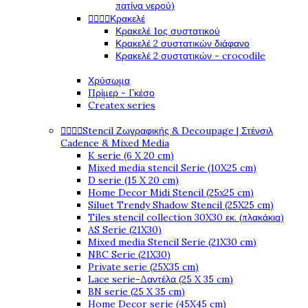
πατίνα νερού)




Κρακελέ
Κρακελέ 1ος συστατικού
Κρακελέ 2 συστατικών διάφανο
Κρακελέ 2 συστατικών - crocodile
Χρύσωμα
Πρίμερ - Γκέσο
Createx series




Stencil Ζωγραφικής & Decoupage | Στένσιλ
Cadence & Mixed Media
K serie (6 X 20 cm)
Mixed media stencil Serie (10X25 cm)
D serie (15 X 20 cm)
Home Decor Midi Stencil (25x25 cm)
Siluet Trendy Shadow Stencil (25X25 cm)
Tiles stencil collection 30X30 εκ. (πλακάκια)
AS Serie (21X30)
Mixed media Stencil Serie (21X30 cm)
NBC Serie (21X30)
Private serie (25X35 cm)
Lace serie-Δαντέλα (25 X 35 cm)
BN serie (25 X 35 cm)
Home Decor serie (45X45 cm)