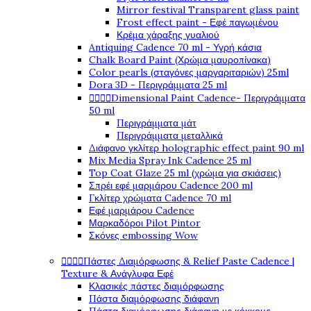
Mirror festival Transparent glass paint
Frost effect paint - Εφέ παγωμένου
Κρέμα χάραξης γυαλιού
Antiquing Cadence 70 ml - Υγρή κάσια
Chalk Board Paint (Χρώμα μαυροπίνακα)
Color pearls (σταγόνες μαργαριταριών) 25ml
Dora 3D - Περιγράμματα 25 ml




Dimensional Paint Cadence- Περιγράμματα
50 ml
Περιγράμματα μάτ
Περιγράμματα μεταλλικά
Διάφανο γκλίτερ holographic effect paint 90 ml
Mix Media Spray Ink Cadence 25 ml
Top Coat Glaze 25 ml (χρώμα για σκιάσεις)
Σπρέι εφέ μαρμάρου Cadence 200 ml
Γκλίτερ χρώματα Cadence 70 ml
Εφέ μαρμάρου Cadence
Μαρκαδόροι Pilot Pintor
Σκόνες embossing Wow




Πάστες Διαμόρφωσης & Relief Paste Cadence |
Texture & Ανάγλυφα Εφέ
Κλασικές πάστες διαμόρφωσης
Πάστα διαμόρφωσης διάφανη