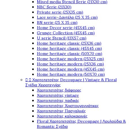
Mixed media Stencil Serie (21X30 cm)
NBC Serie (21X30)
Private serie (25X35 cm)
Lace serie-Δαντέλα (25 X 35 cm)
BN serie (25 X 35 cm)
Home Decor serie (45X45 cm)
Grunge Collection (45X45 cm)
U serie Stencil (13X57 cm)
Home heritage classic (25X36 cm)
Home heritage classic (45X45 cm)
Home heritage classic (50X70 cm)
Home heritage modern (25X25 cm)
Home heritage modern (25X36 cm)
Home heritage modern (45X45 cm)
Home heritage modern (50X70 cm)


Χαρτοπετσέτες Decoupage | Vintage & Floral
Σχέδια Χειροτεχνίας
Χαρτοπετσέτες διάφορες
Χαρτοπετσέτες vintage
Χαρτοπετσέτες παιδικές
Χαρτοπετσέτες Χριστουγεννιάτικες
Χαρτοπετσέτες Πασχαλινές
Χαρτοπετσέτες καλοκαιρινές
Floral Χαρτοπετσέτες Decoupage | Λουλούδια &
Romantic Σχέδια