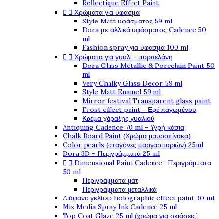
Reflectique Effect Paint


Χρώματα για ύφασμα
Style Matt υφάσματος 59 ml
Dora μεταλλικά υφάσματος Cadence 50
ml
Fashion spray για ύφασμα 100 ml


Χρώματα για γυαλί - πορσελάνη
Dora Glass Metallic & Porcelain Paint 50
ml
Very Chalky Glass Decor 59 ml
Style Matt Enamel 59 ml
Mirror festival Transparent glass paint
Frost effect paint - Εφέ παγωμένου
Κρέμα χάραξης γυαλιού
Antiquing Cadence 70 ml - Υγρή κάσια
Chalk Board Paint (Χρώμα μαυροπίνακα)
Color pearls (σταγόνες μαργαριταριών) 25ml
Dora 3D - Περιγράμματα 25 ml


Dimensional Paint Cadence- Περιγράμματα
50 ml
Περιγράμματα μάτ
Περιγράμματα μεταλλικά
Διάφανο γκλίτερ holographic effect paint 90 ml
Mix Media Spray Ink Cadence 25 ml
Top Coat Glaze 25 ml (χρώμα για σκιάσεις)