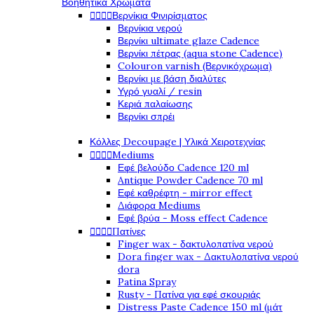
Βοηθητικά Χρώματα




Βερνίκια Φινιρίσματος
Βερνίκια νερού
Βερνίκι ultimate glaze Cadence
Βερνίκι πέτρας (aqua stone Cadence)
Colouron varnish (Βερνικόχρωμα)
Βερνίκι με βάση διαλύτες
Υγρό γυαλί / resin
Κεριά παλαίωσης
Βερνίκι σπρέι
Κόλλες Decoupage | Υλικά Χειροτεχνίας




Mediums
Εφέ βελούδο Cadence 120 ml
Antique Powder Cadence 70 ml
Εφέ καθρέφτη - mirror effect
Διάφορα Mediums
Εφέ βρύα - Moss effect Cadence




Πατίνες
Finger wax - δακτυλοπατίνα νερού
Dora finger wax - Δακτυλοπατίνα νερού
dora
Patina Spray
Rusty - Πατίνα για εφέ σκουριάς
Distress Paste Cadence 150 ml (μάτ