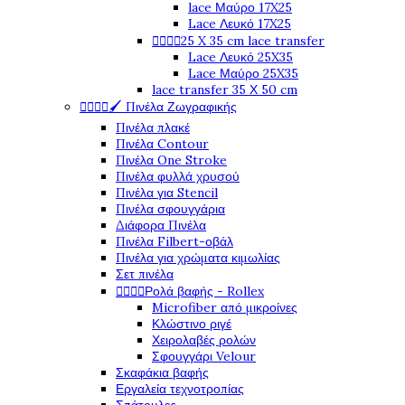
lace Μαύρο 17X25
Lace Λευκό 17X25




25 X 35 cm lace transfer
Lace Λευκό 25X35
Lace Μαύρο 25X35
lace transfer 35 Χ 50 cm




🖌️ Πινέλα Ζωγραφικής
Πινέλα πλακέ
Πινέλα Contour
Πινέλα One Stroke
Πινέλα φυλλά χρυσού
Πινέλα για Stencil
Πινέλα σφουγγάρια
Διάφορα Πινέλα
Πινέλα Filbert-οβάλ
Πινέλα για χρώματα κιμωλίας
Σετ πινέλα




Ρολά βαφής - Rollex
Microfiber από μικροίνες
Κλώστινο ριγέ
Χειρολαβές ρολών
Σφουγγάρι Velour
Σκαφάκια βαφής
Εργαλεία τεχνοτροπίας