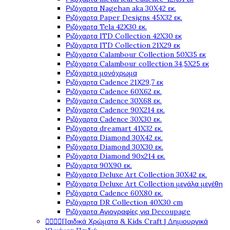
Ριζόχαρτα Nagehan aka 30X42 εκ.
Ριζόχαρτα Paper Designs 45X32 εκ.
Ριζόχαρτα Tela 42Χ30 εκ.
Ριζόχαρτα ITD Collection 42X30 εκ
Ριζόχαρτα ITD Collection 21X29 εκ
Ριζόχαρτα Calambour Collection 50X35 εκ
Ριζόχαρτα Calambour collection 34,5X25 εκ
Ριζόχαρτα μονόχρωμα
Ριζόχαρτα Cadence 21Χ29,7 εκ
Ριζόχαρτα Cadence 60X62 εκ.
Ριζόχαρτα Cadence 30X68 εκ.
Ριζόχαρτα Cadence 90X214 εκ.
Ριζόχαρτα Cadence 30X30 εκ.
Ριζόχαρτα dreamart 41X32 εκ.
Ριζόχαρτα Diamond 30X42 εκ.
Ριζόχαρτα Diamond 30X30 εκ.
Ριζόχαρτα Diamond 90x214 εκ.
Ριζόχαρτα 90X90 εκ.
Ριζόχαρτα Deluxe Art Collection 30X42 εκ.
Ριζόχαρτα Deluxe Art Collection μεγάλα μεγέθη
Ριζόχαρτα Cadence 60X80 εκ.
Ριζόχαρτα DR Collection 40X30 cm
Ριζόχαρτα Αγιογραφίες για Decoupage




Παιδικά Χρώματα & Kids Craft | Δημιουργικά