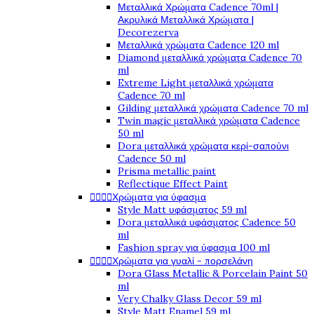
Μεταλλικά Χρώματα Cadence 70ml |
Ακρυλικά Μεταλλικά Χρώματα |
Decorezerva
Μεταλλικά χρώματα Cadence 120 ml
Diamond μεταλλικά χρώματα Cadence 70
ml
Extreme Light μεταλλικά χρώματα
Cadence 70 ml
Gilding μεταλλικά χρώματα Cadence 70 ml
Twin magic μεταλλικά χρώματα Cadence
50 ml
Dora μεταλλικά χρώματα κερί-σαπούνι
Cadence 50 ml
Prisma metallic paint
Reflectique Effect Paint




Χρώματα για ύφασμα
Style Matt υφάσματος 59 ml
Dora μεταλλικά υφάσματος Cadence 50
ml
Fashion spray για ύφασμα 100 ml




Χρώματα για γυαλί - πορσελάνη
Dora Glass Metallic & Porcelain Paint 50
ml
Very Chalky Glass Decor 59 ml
Style Matt Enamel 59 ml