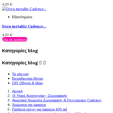
4,20 €
Εξαντλημένο
Dora metallic Cadence...
4,20 €
όλα τα προϊόντα
Κατηγορίες blog
Κατηγορίες blog


Τα νέα μας
Εκπαιδευτικά βίντεο
DIY Οδηγοί & Ιδέες
Αρχική
🎨 Υλικά Χεροτεχνίας- Ζωγραφικής
Ακρυλικά Χρώματα Ζωγραφικής & Decoupage Cadence
Χρώματα για ύφασμα
Fashion spray για ύφασμα 100 ml