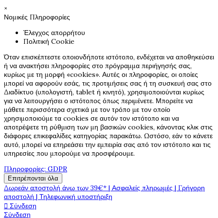
×
Νομικές Πληροφορίες
Έλεγχος απορρήτου
Πολιτική Cookie
Όταν επισκέπτεστε οποιονδήποτε ιστότοπο, ενδέχεται να αποθηκεύσει
ή να ανακτήσει πληροφορίες στο πρόγραμμα περιήγησής σας,
κυρίως με τη μορφή «cookies». Αυτές οι πληροφορίες, οι οποίες
μπορεί να αφορούν εσάς, τις προτιμήσεις σας ή τη συσκευή σας στο
Διαδίκτυο (υπολογιστή, tablet ή κινητό), χρησιμοποιούνται κυρίως
για να λειτουργήσει ο ιστότοπος όπως περιμένετε. Μπορείτε να
μάθετε περισσότερα σχετικά με τον τρόπο με τον οποίο
χρησιμοποιούμε τα cookies σε αυτόν τον ιστότοπο και να
αποτρέψετε τη ρύθμιση των μη βασικών cookies, κάνοντας κλικ στις
διάφορες επικεφαλίδες κατηγορίας παρακάτω. Ωστόσο, εάν το κάνετε
αυτό, μπορεί να επηρεάσει την εμπειρία σας από τον ιστότοπο και τις
υπηρεσίες που μπορούμε να προσφέρουμε.
Πληροφορίες: GDPR
Επιτρέπονται όλα
Δωρεάν αποστολή άνω των 39€* | Ασφαλείς πληρωμές | Γρήγορη
αποστολή | Τηλεφωνική υποστήριξη

Σύνδεση
Σύνδεση