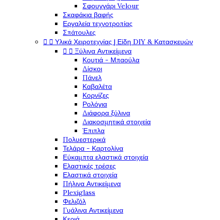
Σφουγγάρι Velour
Σκαφάκια βαφής
Εργαλεία τεχνοτροπίας
Σπάτουλες


Υλικά Χειροτεχνίας | Είδη DIY & Κατασκευών


Ξύλινα Αντικείμενα
Κουτιά - Μπαούλα
Δίσκοι
Πάνελ
Καβαλέτα
Κορνίζες
Ρολόγια
Διάφορα ξύλινα
Διακοσμητικά στοιχεία
Έπιπλα
Πολυεστερικά
Τελάρα - Καρτολίνα
Εύκαμπτα ελαστικά στοιχεία
Ελαστικές τρέσες
Ελαστικά στοιχεία
Πήλινα Αντικείμενα
Plexiglass
Φελιζόλ
Γυάλινα Αντικείμενα
Κεριά