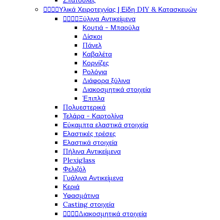
Σπάτουλες




Υλικά Χειροτεχνίας | Είδη DIY & Κατασκευών




Ξύλινα Αντικείμενα
Κουτιά - Μπαούλα
Δίσκοι
Πάνελ
Καβαλέτα
Κορνίζες
Ρολόγια
Διάφορα ξύλινα
Διακοσμητικά στοιχεία
Έπιπλα
Πολυεστερικά
Τελάρα - Καρτολίνα
Εύκαμπτα ελαστικά στοιχεία
Ελαστικές τρέσες
Ελαστικά στοιχεία
Πήλινα Αντικείμενα
Plexiglass
Φελιζόλ
Γυάλινα Αντικείμενα
Κεριά
Υφασμάτινα
Casting στοιχεία




Διακοσμητικά στοιχεία