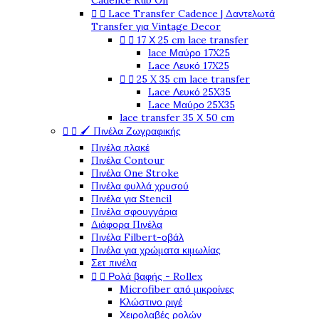
Cadence Rub On


Lace Transfer Cadence | Δαντελωτά
Transfer για Vintage Decor


17 Χ 25 cm lace transfer
lace Μαύρο 17X25
Lace Λευκό 17X25


25 X 35 cm lace transfer
Lace Λευκό 25X35
Lace Μαύρο 25X35
lace transfer 35 Χ 50 cm


🖌️ Πινέλα Ζωγραφικής
Πινέλα πλακέ
Πινέλα Contour
Πινέλα One Stroke
Πινέλα φυλλά χρυσού
Πινέλα για Stencil
Πινέλα σφουγγάρια
Διάφορα Πινέλα
Πινέλα Filbert-οβάλ
Πινέλα για χρώματα κιμωλίας
Σετ πινέλα


Ρολά βαφής - Rollex
Microfiber από μικροίνες
Κλώστινο ριγέ
Χειρολαβές ρολών