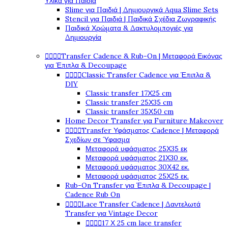
Υλικά για Παιδιά
Slime για Παιδιά | Δημιουργικά Aqua Slime Sets
Stencil για Παιδιά | Παιδικά Σχέδια Ζωγραφικής
Παιδικά Χρώματα & Δακτυλομπογιές για
Δημιουργία




Transfer Cadence & Rub-On | Μεταφορά Εικόνας
για Έπιπλα & Decoupage




Classic Transfer Cadence για Έπιπλα &
DIY
Classic transfer 17Χ25 cm
Classic transfer 25Χ35 cm
Classic transfer 35Χ50 cm
Home Decor Transfer για Furniture Makeover




Transfer Υφάσματος Cadence | Μεταφορά
Σχεδίων σε Ύφασμα
Μεταφορά υφάσματος 25Χ35 εκ
Μεταφορά υφάσματος 21Χ30 εκ.
Μεταφορά υφάσματος 30Χ42 εκ.
Μεταφορά υφάσματος 25Χ25 εκ.
Rub-On Transfer για Έπιπλα & Decoupage |
Cadence Rub On




Lace Transfer Cadence | Δαντελωτά
Transfer για Vintage Decor




17 Χ 25 cm lace transfer