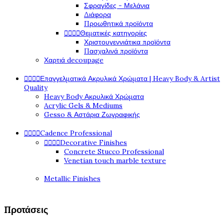
Σφραγίδες - Μελάνια
Διάφορα
Προωθητικά προϊόντα




Θεματικές κατηγορίες
Χριστουγεννιάτικα προϊόντα
Πασχαλινά προϊόντα
Χαρτιά decoupage




Επαγγελματικά Ακρυλικά Χρώματα | Heavy Body & Artist
Quality
Heavy Body Ακρυλικά Χρώματα
Acrylic Gels & Mediums
Gesso & Αστάρια Ζωγραφικής




Cadence Professional




Decorative Finishes
Concrete Stucco Professional
Venetian touch marble texture
Metallic Finishes
Προτάσεις