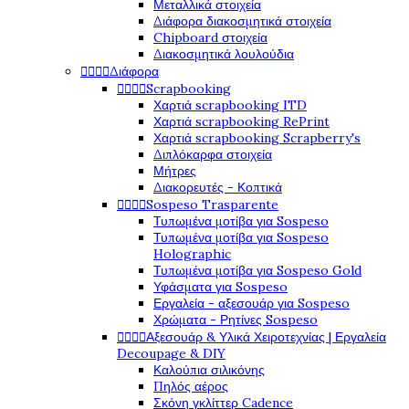
Μεταλλικά στοιχεία
Διάφορα διακοσμητικά στοιχεία
Chipboard στοιχεία
Διακοσμητικά λουλούδια




Διάφορα




Scrapbooking
Χαρτιά scrapbooking ITD
Χαρτιά scrapbooking RePrint
Χαρτιά scrapbooking Scrapberry's
Διπλόκαρφα στοιχεία
Μήτρες
Διακορευτές - Κοπτικά




Sospeso Trasparente
Τυπωμένα μοτίβα για Sospeso
Τυπωμένα μοτίβα για Sospeso
Holographic
Τυπωμένα μοτίβα για Sospeso Gold
Υφάσματα για Sospeso
Εργαλεία - αξεσουάρ για Sospeso
Χρώματα - Ρητίνες Sospeso




Αξεσουάρ & Υλικά Χειροτεχνίας | Εργαλεία
Decoupage & DIY
Καλούπια σιλικόνης
Πηλός αέρος
Σκόνη γκλίττερ Cadence