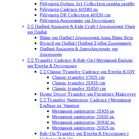
Ριζόχαρτα Deluxe Art Collection μεγάλα μεγέθη
Ριζόχαρτα Cadence 60X80 εκ.
Ριζόχαρτα DR Collection 40X30 cm
Ριζόχαρτα Αγιογραφίες για Decoupage


Παιδικά Χρώματα & Kids Craft | Δημιουργικά Υλικά
για Παιδιά
Slime για Παιδιά | Δημιουργικά Aqua Slime Sets
Stencil για Παιδιά | Παιδικά Σχέδια Ζωγραφικής
Παιδικά Χρώματα & Δακτυλομπογιές για
Δημιουργία


Transfer Cadence & Rub-On | Μεταφορά Εικόνας
για Έπιπλα & Decoupage


Classic Transfer Cadence για Έπιπλα & DIY
Classic transfer 17Χ25 cm
Classic transfer 25Χ35 cm
Classic transfer 35Χ50 cm
Home Decor Transfer για Furniture Makeover


Transfer Υφάσματος Cadence | Μεταφορά
Σχεδίων σε Ύφασμα
Μεταφορά υφάσματος 25Χ35 εκ
Μεταφορά υφάσματος 21Χ30 εκ.
Μεταφορά υφάσματος 30Χ42 εκ.
Μεταφορά υφάσματος 25Χ25 εκ.
Rub-On Transfer για Έπιπλα & Decoupage |