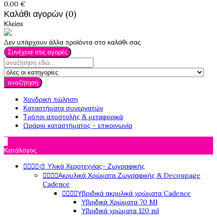
0,00 €
Καλάθι αγορών (0)
Κλείσε
Δεν υπάρχουν άλλα προϊόντα στο καλάθι σας
Συνέχεια στις αγορές
αναζήτηση
Χονδρική πώληση
Καταστήματα συνεργατών
Τρόποι αποστολής & μεταφορικά
Ωράριο καταστήματος - επικοινωνία

Κατάλογος




🎨 Υλικά Χεροτεχνίας- Ζωγραφικής




Ακρυλικά Χρώματα Ζωγραφικής & Decoupage
Cadence




Υβριδικά ακρυλικά χρώματα Cadence
Υβριδικά Χρώματα 70 Ml
Υβριδικά χρώματα 120 ml