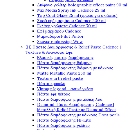
Διάφανο γκλίτερ holographic effect paint 90 ml
Mix Media Spray Ink Cadence 25 ml
Top Coat Glaze 25 ml (χρώμα για σκιάσεις)
Σπρέι εφέ μαρμάρου Cadence 200 ml
Γκλίτερ χρώματα Cadence 70 ml
Εφέ μαρμάρου Cadence
Μαρκαδόροι Pilot Pintor
Σκόνες embossing Wow


Πάστες Διαμόρφωσης & Relief Paste Cadence |
Texture & Ανάγλυφα Εφέ
Κλασικές πάστες διαμόρφωσης
Πάστα διαμόρφωσης διάφανη
Πάστα διαμόρφωσης διάφανη με κόκκους
Matte Metallic Paste 250 ml
Texture art relief paste
Πάστα κρακελέ
Vintage legend - αντικέ γκέσο
Πάστα εφέ πέτρας
Πάστα διαμόρφωσης μεταλλική λεία
Diamond Πάστα Διαμόρφωσης Cadence |
Μεταλλική Relief Paste με Diamond Effect
Πάστα διαμόρφωσης με κόκκους Dora perla
Πάστα διαμόρφωσης Hi-Lite
Πάστα διαμόρφωσης γκλίτερ