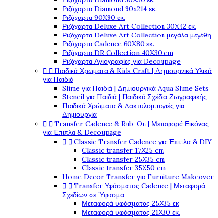
Ριζόχαρτα Diamond 30X30 εκ.
Ριζόχαρτα Diamond 90x214 εκ.
Ριζόχαρτα 90X90 εκ.
Ριζόχαρτα Deluxe Art Collection 30X42 εκ.
Ριζόχαρτα Deluxe Art Collection μεγάλα μεγέθη
Ριζόχαρτα Cadence 60X80 εκ.
Ριζόχαρτα DR Collection 40X30 cm
Ριζόχαρτα Αγιογραφίες για Decoupage


Παιδικά Χρώματα & Kids Craft | Δημιουργικά Υλικά
για Παιδιά
Slime για Παιδιά | Δημιουργικά Aqua Slime Sets
Stencil για Παιδιά | Παιδικά Σχέδια Ζωγραφικής
Παιδικά Χρώματα & Δακτυλομπογιές για
Δημιουργία


Transfer Cadence & Rub-On | Μεταφορά Εικόνας
για Έπιπλα & Decoupage


Classic Transfer Cadence για Έπιπλα & DIY
Classic transfer 17Χ25 cm
Classic transfer 25Χ35 cm
Classic transfer 35Χ50 cm
Home Decor Transfer για Furniture Makeover


Transfer Υφάσματος Cadence | Μεταφορά
Σχεδίων σε Ύφασμα
Μεταφορά υφάσματος 25Χ35 εκ
Μεταφορά υφάσματος 21Χ30 εκ.