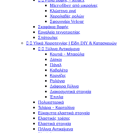


Ρολά βαφής - Rollex
Microfiber από μικροίνες
Κλώστινο ριγέ
Χειρολαβές ρολών
Σφουγγάρι Velour
Σκαφάκια βαφής
Εργαλεία τεχνοτροπίας
Σπάτουλες


Υλικά Χειροτεχνίας | Είδη DIY & Κατασκευών


Ξύλινα Αντικείμενα
Κουτιά - Μπαούλα
Δίσκοι
Πάνελ
Καβαλέτα
Κορνίζες
Ρολόγια
Διάφορα ξύλινα
Διακοσμητικά στοιχεία
Έπιπλα
Πολυεστερικά
Τελάρα - Καρτολίνα
Εύκαμπτα ελαστικά στοιχεία
Ελαστικές τρέσες
Ελαστικά στοιχεία
Πήλινα Αντικείμενα