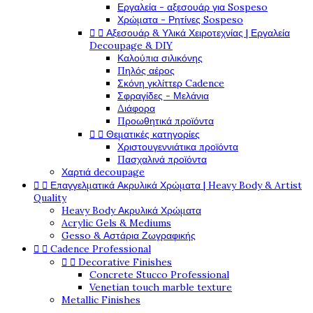
Εργαλεία - αξεσουάρ για Sospeso
Χρώματα - Ρητίνες Sospeso


Αξεσουάρ & Υλικά Χειροτεχνίας | Εργαλεία
Decoupage & DIY
Καλούπια σιλικόνης
Πηλός αέρος
Σκόνη γκλίττερ Cadence
Σφραγίδες - Μελάνια
Διάφορα
Προωθητικά προϊόντα


Θεματικές κατηγορίες
Χριστουγεννιάτικα προϊόντα
Πασχαλινά προϊόντα
Χαρτιά decoupage


Επαγγελματικά Ακρυλικά Χρώματα | Heavy Body & Artist
Quality
Heavy Body Ακρυλικά Χρώματα
Acrylic Gels & Mediums
Gesso & Αστάρια Ζωγραφικής


Cadence Professional


Decorative Finishes
Concrete Stucco Professional
Venetian touch marble texture
Metallic Finishes