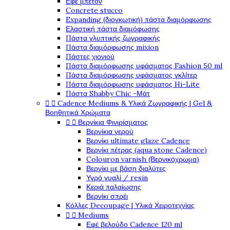
Εφέ μπετόν
Concrete stucco
Expanding (διογκωτική) πάστα διαμόρφωσης
Ελαστική πάστα διαμόφωσης
Πάστα γλυπτικής ζωγραφικής
Πάστα διαμόρφωσης mixion
Πάστες χιονιού
Πάστα διαμόρφωσης υφάσματος Fashion 50 ml
Πάστα διαμόρφωσης υφάσματος γκλίτερ
Πάστα διαμόρφωσης υφάσματος Hi-Lite
Πάστα Shabby Chic -Μάτ


Cadence Mediums & Υλικά Ζωγραφικής | Gel &
Βοηθητικά Χρώματα


Βερνίκια Φινιρίσματος
Βερνίκια νερού
Βερνίκι ultimate glaze Cadence
Βερνίκι πέτρας (aqua stone Cadence)
Colouron varnish (Βερνικόχρωμα)
Βερνίκι με βάση διαλύτες
Υγρό γυαλί / resin
Κεριά παλαίωσης
Βερνίκι σπρέι
Κόλλες Decoupage | Υλικά Χειροτεχνίας


Mediums
Εφέ βελούδο Cadence 120 ml