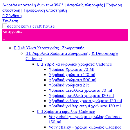
Δωρεάν αποστολή άνω των 39€* | Ασφαλείς πληρωμές | Γρήγορη
αποστολή | Τηλεφωνική υποστήριξη

Σύνδεση
Σύνδεση
Κατηγορίες



🎨 Υλικά Χεροτεχνίας- Ζωγραφικής


Ακρυλικά Χρώματα Ζωγραφικής & Decoupage
Cadence


Υβριδικά ακρυλικά χρώματα Cadence
Υβριδικά Χρώματα 70 Ml
Υβριδικά χρώματα 120 ml
Υβριδικά χρώματα 500 ml
Υβριδικά χρώματα 2 lt
Υβριδικά μεταλλικά χρώματα 70 ml
Υβριδικά μεταλλικά χρώματα 120 ml
Υβριδικά γκλίτερ χρυσό χρώματα 120 ml
Υβριδικά γκλίτερ ασημί χρώματα 120 ml


Χρώματα κιμωλίας Cadence
Very chalky - χρώμα κιμωλίας Cadence
150 ml
Very chalky - χρώμα κιμωλίας Cadence