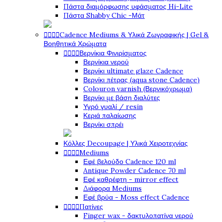
Πάστα διαμόρφωσης υφάσματος Hi-Lite
Πάστα Shabby Chic -Μάτ




Cadence Mediums & Υλικά Ζωγραφικής | Gel &
Βοηθητικά Χρώματα




Βερνίκια Φινιρίσματος
Βερνίκια νερού
Βερνίκι ultimate glaze Cadence
Βερνίκι πέτρας (aqua stone Cadence)
Colouron varnish (Βερνικόχρωμα)
Βερνίκι με βάση διαλύτες
Υγρό γυαλί / resin
Κεριά παλαίωσης
Βερνίκι σπρέι
Κόλλες Decoupage | Υλικά Χειροτεχνίας




Mediums
Εφέ βελούδο Cadence 120 ml
Antique Powder Cadence 70 ml
Εφέ καθρέφτη - mirror effect
Διάφορα Mediums
Εφέ βρύα - Moss effect Cadence




Πατίνες
Finger wax - δακτυλοπατίνα νερού