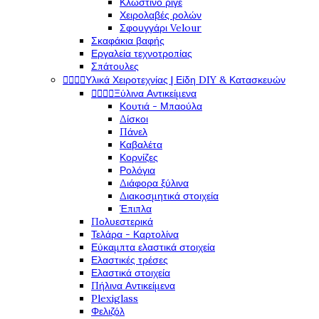
Κλώστινο ριγέ
Χειρολαβές ρολών
Σφουγγάρι Velour
Σκαφάκια βαφής
Εργαλεία τεχνοτροπίας
Σπάτουλες




Υλικά Χειροτεχνίας | Είδη DIY & Κατασκευών




Ξύλινα Αντικείμενα
Κουτιά - Μπαούλα
Δίσκοι
Πάνελ
Καβαλέτα
Κορνίζες
Ρολόγια
Διάφορα ξύλινα
Διακοσμητικά στοιχεία
Έπιπλα
Πολυεστερικά
Τελάρα - Καρτολίνα
Εύκαμπτα ελαστικά στοιχεία
Ελαστικές τρέσες
Ελαστικά στοιχεία
Πήλινα Αντικείμενα
Plexiglass
Φελιζόλ