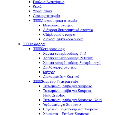
Γυάλινα Αντικείμενα
Κεριά
Υφασμάτινα
Casting στοιχεία




Διακοσμητικά στοιχεία
Μεταλλικά στοιχεία
Διάφορα διακοσμητικά στοιχεία
Chipboard στοιχεία
Διακοσμητικά λουλούδια




Διάφορα




Scrapbooking
Χαρτιά scrapbooking ITD
Χαρτιά scrapbooking RePrint
Χαρτιά scrapbooking Scrapberry's
Διπλόκαρφα στοιχεία
Μήτρες
Διακορευτές - Κοπτικά




Sospeso Trasparente
Τυπωμένα μοτίβα για Sospeso
Τυπωμένα μοτίβα για Sospeso
Holographic
Τυπωμένα μοτίβα για Sospeso Gold
Υφάσματα για Sospeso
Εργαλεία - αξεσουάρ για Sospeso
Χρώματα - Ρητίνες Sospeso