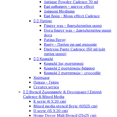
Antique Powder Cadence 70 ml
Εφέ καθρέφτη - mirror effect
Διάφορα Mediums
Εφέ βρύα - Moss effect Cadence


Πατίνες
Finger wax - δακτυλοπατίνα νερού
Dora finger wax - Δακτυλοπατίνα νερού
dora
Patina Spray
Rusty - Πατίνα για εφέ σκουριάς
Distress Paste Cadence 150 ml (μάτ
πατίνα νερού)


Κρακελέ
Κρακελέ 1ος συστατικού
Κρακελέ 2 συστατικών διάφανο
Κρακελέ 2 συστατικών - crocodile
Χρύσωμα
Πρίμερ - Γκέσο
Createx series


Stencil Ζωγραφικής & Decoupage | Στένσιλ
Cadence & Mixed Media
K serie (6 X 20 cm)
Mixed media stencil Serie (10X25 cm)
D serie (15 X 20 cm)
Home Decor Midi Stencil (25x25 cm)