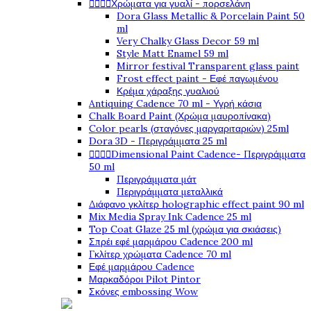




Χρώματα για γυαλί - πορσελάνη
Dora Glass Metallic & Porcelain Paint 50
ml
Very Chalky Glass Decor 59 ml
Style Matt Enamel 59 ml
Mirror festival Transparent glass paint
Frost effect paint - Εφέ παγωμένου
Κρέμα χάραξης γυαλιού
Antiquing Cadence 70 ml - Υγρή κάσια
Chalk Board Paint (Χρώμα μαυροπίνακα)
Color pearls (σταγόνες μαργαριταριών) 25ml
Dora 3D - Περιγράμματα 25 ml




Dimensional Paint Cadence- Περιγράμματα
50 ml
Περιγράμματα μάτ
Περιγράμματα μεταλλικά
Διάφανο γκλίτερ holographic effect paint 90 ml
Mix Media Spray Ink Cadence 25 ml
Top Coat Glaze 25 ml (χρώμα για σκιάσεις)
Σπρέι εφέ μαρμάρου Cadence 200 ml
Γκλίτερ χρώματα Cadence 70 ml
Εφέ μαρμάρου Cadence
Μαρκαδόροι Pilot Pintor
Σκόνες embossing Wow