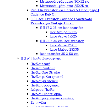
Μεταφορά υφάσματος 30Χ42 εκ.
Μεταφορά υφάσματος 25Χ25 εκ.
Rub-On Transfer για Έπιπλα & Decoupage |
Cadence Rub On


Lace Transfer Cadence | Δαντελωτά
Transfer για Vintage Decor


17 Χ 25 cm lace transfer
lace Μαύρο 17X25
Lace Λευκό 17X25


25 X 35 cm lace transfer
Lace Λευκό 25X35
Lace Μαύρο 25X35
lace transfer 35 Χ 50 cm


🖌️ Πινέλα Ζωγραφικής
Πινέλα πλακέ
Πινέλα Contour
Πινέλα One Stroke
Πινέλα φυλλά χρυσού
Πινέλα για Stencil
Πινέλα σφουγγάρια
Διάφορα Πινέλα
Πινέλα Filbert-οβάλ
Πινέλα για χρώματα κιμωλίας
Σετ πινέλα