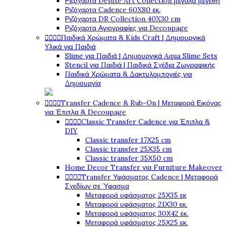
Ριζόχαρτα Deluxe Art Collection μεγάλα μεγέθη
Ριζόχαρτα Cadence 60X80 εκ.
Ριζόχαρτα DR Collection 40X30 cm
Ριζόχαρτα Αγιογραφίες για Decoupage




Παιδικά Χρώματα & Kids Craft | Δημιουργικά
Υλικά για Παιδιά
Slime για Παιδιά | Δημιουργικά Aqua Slime Sets
Stencil για Παιδιά | Παιδικά Σχέδια Ζωγραφικής
Παιδικά Χρώματα & Δακτυλομπογιές για
Δημιουργία




Transfer Cadence & Rub-On | Μεταφορά Εικόνας
για Έπιπλα & Decoupage




Classic Transfer Cadence για Έπιπλα &
DIY
Classic transfer 17Χ25 cm
Classic transfer 25Χ35 cm
Classic transfer 35Χ50 cm
Home Decor Transfer για Furniture Makeover




Transfer Υφάσματος Cadence | Μεταφορά
Σχεδίων σε Ύφασμα
Μεταφορά υφάσματος 25Χ35 εκ
Μεταφορά υφάσματος 21Χ30 εκ.
Μεταφορά υφάσματος 30Χ42 εκ.
Μεταφορά υφάσματος 25Χ25 εκ.