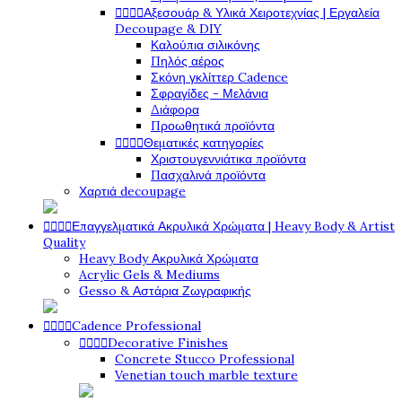




Αξεσουάρ & Υλικά Χειροτεχνίας | Εργαλεία
Decoupage & DIY
Καλούπια σιλικόνης
Πηλός αέρος
Σκόνη γκλίττερ Cadence
Σφραγίδες - Μελάνια
Διάφορα
Προωθητικά προϊόντα




Θεματικές κατηγορίες
Χριστουγεννιάτικα προϊόντα
Πασχαλινά προϊόντα
Χαρτιά decoupage




Επαγγελματικά Ακρυλικά Χρώματα | Heavy Body & Artist
Quality
Heavy Body Ακρυλικά Χρώματα
Acrylic Gels & Mediums
Gesso & Αστάρια Ζωγραφικής




Cadence Professional




Decorative Finishes
Concrete Stucco Professional
Venetian touch marble texture