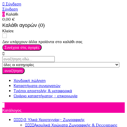

Σύνδεση
Σύνδεση
0
Καλάθι
0,00 €
Καλάθι αγορών (0)
Κλείσε
Δεν υπάρχουν άλλα προϊόντα στο καλάθι σας
Συνέχεια στις αγορές

αναζήτηση
Χονδρική πώληση
Καταστήματα συνεργατών
Τρόποι αποστολής & μεταφορικά
Ωράριο καταστήματος - επικοινωνία

Κατάλογος




🎨 Υλικά Χεροτεχνίας- Ζωγραφικής




Ακρυλικά Χρώματα Ζωγραφικής & Decoupage