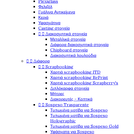
Plexiglass
Φελιζόλ
Γυάλινα Αντικείμενα
Κεριά
Υφασμάτινα
Casting στοιχεία


Διακοσμητικά στοιχεία
Μεταλλικά στοιχεία
Διάφορα διακοσμητικά στοιχεία
Chipboard στοιχεία
Διακοσμητικά λουλούδια


Διάφορα


Scrapbooking
Χαρτιά scrapbooking ITD
Χαρτιά scrapbooking RePrint
Χαρτιά scrapbooking Scrapberry's
Διπλόκαρφα στοιχεία
Μήτρες
Διακορευτές - Κοπτικά


Sospeso Trasparente
Τυπωμένα μοτίβα για Sospeso
Τυπωμένα μοτίβα για Sospeso
Holographic
Τυπωμένα μοτίβα για Sospeso Gold
Υφάσματα για Sospeso