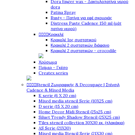
Dora finger wax - Δακτυλοπατίνα νερού
dora
Patina Spray
Rusty - Πατίνα για εφέ σκουριάς
Distress Paste Cadence 150 ml (μάτ
πατίνα νερού)




Κρακελέ
Κρακελέ 1ος συστατικού
Κρακελέ 2 συστατικών διάφανο
Κρακελέ 2 συστατικών - crocodile
Χρύσωμα
Πρίμερ - Γκέσο
Createx series




Stencil Ζωγραφικής & Decoupage | Στένσιλ
Cadence & Mixed Media
K serie (6 X 20 cm)
Mixed media stencil Serie (10X25 cm)
D serie (15 X 20 cm)
Home Decor Midi Stencil (25x25 cm)
Siluet Trendy Shadow Stencil (25X25 cm)
Tiles stencil collection 30X30 εκ. (πλακάκια)
AS Serie (21X30)
Mixed media Stencil Serie (21X30 cm)