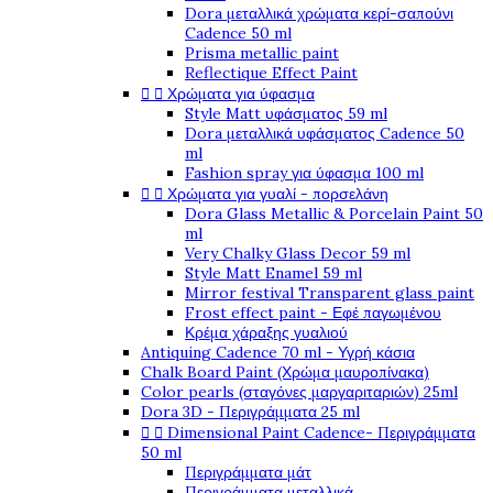
Dora μεταλλικά χρώματα κερί-σαπούνι
Cadence 50 ml
Prisma metallic paint
Reflectique Effect Paint


Χρώματα για ύφασμα
Style Matt υφάσματος 59 ml
Dora μεταλλικά υφάσματος Cadence 50
ml
Fashion spray για ύφασμα 100 ml


Χρώματα για γυαλί - πορσελάνη
Dora Glass Metallic & Porcelain Paint 50
ml
Very Chalky Glass Decor 59 ml
Style Matt Enamel 59 ml
Mirror festival Transparent glass paint
Frost effect paint - Εφέ παγωμένου
Κρέμα χάραξης γυαλιού
Antiquing Cadence 70 ml - Υγρή κάσια
Chalk Board Paint (Χρώμα μαυροπίνακα)
Color pearls (σταγόνες μαργαριταριών) 25ml
Dora 3D - Περιγράμματα 25 ml


Dimensional Paint Cadence- Περιγράμματα
50 ml
Περιγράμματα μάτ
Περιγράμματα μεταλλικά