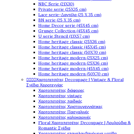
NBC Serie (21X30)
Private serie (25X35 cm)
Lace serie-Δαντέλα (25 X 35 cm)
BN serie (25 X 35 cm)
Home Decor serie (45X45 cm)
Grunge Collection (45X45 cm)
U serie Stencil (13X57 cm)
Home heritage classic (25X36 cm)
Home heritage classic (45X45 cm)
Home heritage classic (50X70 cm)
Home heritage modern (25X25 cm)
Home heritage modern (25X36 cm)
Home heritage modern (45X45 cm)
Home heritage modern (50X70 cm)




Χαρτοπετσέτες Decoupage | Vintage & Floral
Σχέδια Χειροτεχνίας
Χαρτοπετσέτες διάφορες
Χαρτοπετσέτες vintage
Χαρτοπετσέτες παιδικές
Χαρτοπετσέτες Χριστουγεννιάτικες
Χαρτοπετσέτες Πασχαλινές
Χαρτοπετσέτες καλοκαιρινές
Floral Χαρτοπετσέτες Decoupage | Λουλούδια &
Romantic Σχέδια
Χαρτοπετσέτες επαναλαμβανόμενα μοτίβα