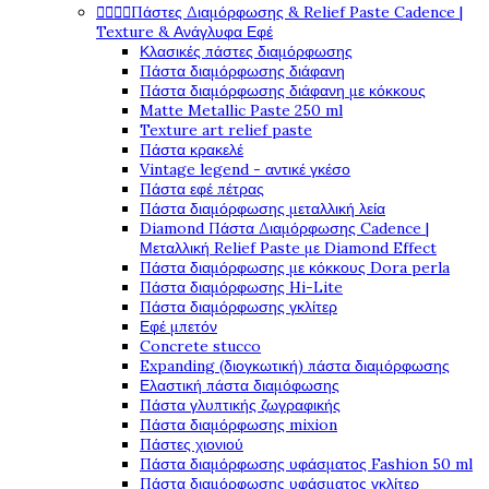




Πάστες Διαμόρφωσης & Relief Paste Cadence |
Texture & Ανάγλυφα Εφέ
Κλασικές πάστες διαμόρφωσης
Πάστα διαμόρφωσης διάφανη
Πάστα διαμόρφωσης διάφανη με κόκκους
Matte Metallic Paste 250 ml
Texture art relief paste
Πάστα κρακελέ
Vintage legend - αντικέ γκέσο
Πάστα εφέ πέτρας
Πάστα διαμόρφωσης μεταλλική λεία
Diamond Πάστα Διαμόρφωσης Cadence |
Μεταλλική Relief Paste με Diamond Effect
Πάστα διαμόρφωσης με κόκκους Dora perla
Πάστα διαμόρφωσης Hi-Lite
Πάστα διαμόρφωσης γκλίτερ
Εφέ μπετόν
Concrete stucco
Expanding (διογκωτική) πάστα διαμόρφωσης
Ελαστική πάστα διαμόφωσης
Πάστα γλυπτικής ζωγραφικής
Πάστα διαμόρφωσης mixion
Πάστες χιονιού
Πάστα διαμόρφωσης υφάσματος Fashion 50 ml
Πάστα διαμόρφωσης υφάσματος γκλίτερ