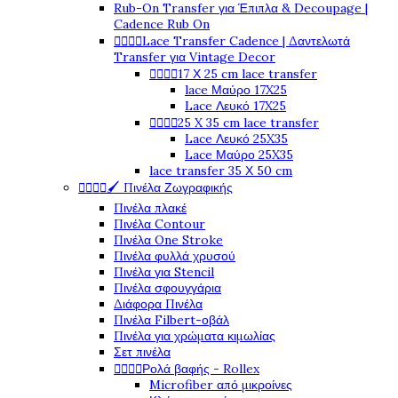
Rub-On Transfer για Έπιπλα & Decoupage |
Cadence Rub On




Lace Transfer Cadence | Δαντελωτά
Transfer για Vintage Decor




17 Χ 25 cm lace transfer
lace Μαύρο 17X25
Lace Λευκό 17X25




25 X 35 cm lace transfer
Lace Λευκό 25X35
Lace Μαύρο 25X35
lace transfer 35 Χ 50 cm




🖌️ Πινέλα Ζωγραφικής
Πινέλα πλακέ
Πινέλα Contour
Πινέλα One Stroke
Πινέλα φυλλά χρυσού
Πινέλα για Stencil
Πινέλα σφουγγάρια
Διάφορα Πινέλα
Πινέλα Filbert-οβάλ
Πινέλα για χρώματα κιμωλίας
Σετ πινέλα




Ρολά βαφής - Rollex
Microfiber από μικροίνες