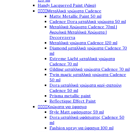
120 ml
Handy Lacquered Paint (Λάκα)




Μεταλλικά χρώματα Cadence
Matte Metallic Paint 50 ml
Cadence Dora μεταλλικά χρώματα 50 ml
Μεταλλικά Χρώματα Cadence 70ml |
Ακρυλικά Μεταλλικά Χρώματα |
Decorezerva
Μεταλλικά χρώματα Cadence 120 ml
Diamond μεταλλικά χρώματα Cadence 70
ml
Extreme Light μεταλλικά χρώματα
Cadence 70 ml
Gilding μεταλλικά χρώματα Cadence 70 ml
Twin magic μεταλλικά χρώματα Cadence
50 ml
Dora μεταλλικά χρώματα κερί-σαπούνι
Cadence 50 ml
Prisma metallic paint
Reflectique Effect Paint




Χρώματα για ύφασμα
Style Matt υφάσματος 59 ml
Dora μεταλλικά υφάσματος Cadence 50
ml
Fashion spray για ύφασμα 100 ml