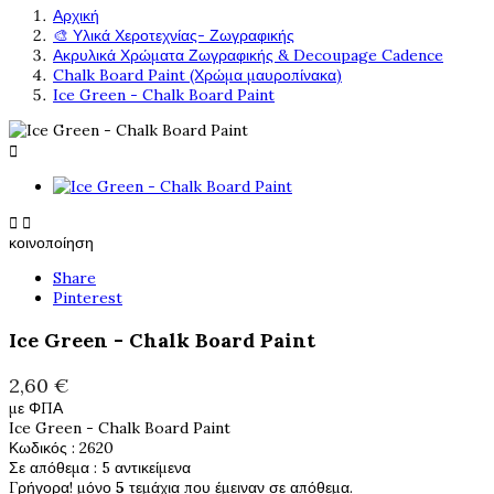
Αρχική
🎨 Υλικά Χεροτεχνίας- Ζωγραφικής
Ακρυλικά Χρώματα Ζωγραφικής & Decoupage Cadence
Chalk Board Paint (Χρώμα μαυροπίνακα)
Ice Green - Chalk Board Paint



κοινοποίηση
Share
Pinterest
Ice Green - Chalk Board Paint
2,60 €
με ΦΠΑ
Ice Green - Chalk Board Paint
Κωδικός
: 2620
Σε απόθεμα
: 5 αντικείμενα
Γρήγορα! μόνο
5
τεμάχια που έμειναν σε απόθεμα.