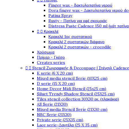


Πατίνες
Finger wax - δακτυλοπατίνα νερού
Dora finger wax - Δακτυλοπατίνα νερού do
Patina Spray
Rusty - Πατίνα για εφέ σκουριάς
Distress Paste Cadence 150 ml (μάτ πατίνα


Κρακελέ
Κρακελέ 1ος συστατικού
Κρακελέ 2 συστατικών διάφανο
Κρακελέ 2 συστατικών - crocodile
Χρύσωμα
Πρίμερ - Γκέσο
Createx series


Stencil Ζωγραφικής & Decoupage | Στένσιλ Cadenc
K serie (6 X 20 cm)
Mixed media stencil Serie (10X25 cm)
D serie (15 X 20 cm)
Home Decor Midi Stencil (25x25 cm)
Siluet Trendy Shadow Stencil (25X25 cm)
Tiles stencil collection 30X30 εκ. (πλακάκια)
AS Serie (21X30)
Mixed media Stencil Serie (21X30 cm)
NBC Serie (21X30)
Private serie (25X35 cm)
Lace serie-Δαντέλα (25 X 35 cm)