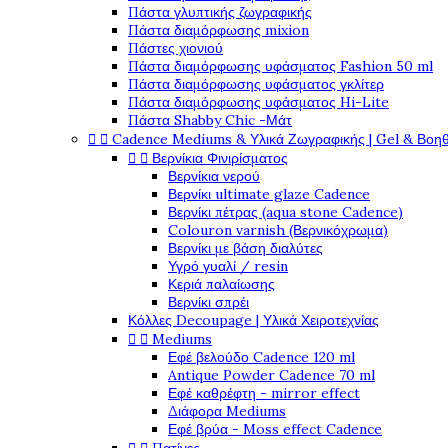
Πάστα γλυπτικής ζωγραφικής
Πάστα διαμόρφωσης mixion
Πάστες χιονιού
Πάστα διαμόρφωσης υφάσματος Fashion 50 ml
Πάστα διαμόρφωσης υφάσματος γκλίτερ
Πάστα διαμόρφωσης υφάσματος Hi-Lite
Πάστα Shabby Chic -Μάτ


Cadence Mediums & Υλικά Ζωγραφικής | Gel & Βοη


Βερνίκια Φινιρίσματος
Βερνίκια νερού
Βερνίκι ultimate glaze Cadence
Βερνίκι πέτρας (aqua stone Cadence)
Colouron varnish (Βερνικόχρωμα)
Βερνίκι με βάση διαλύτες
Υγρό γυαλί / resin
Κεριά παλαίωσης
Βερνίκι σπρέι
Κόλλες Decoupage | Υλικά Χειροτεχνίας


Mediums
Εφέ βελούδο Cadence 120 ml
Antique Powder Cadence 70 ml
Εφέ καθρέφτη - mirror effect
Διάφορα Mediums
Εφέ βρύα - Moss effect Cadence