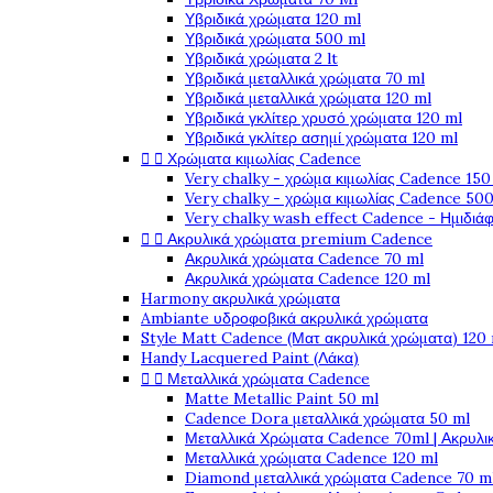
Υβριδικά χρώματα 120 ml
Υβριδικά χρώματα 500 ml
Υβριδικά χρώματα 2 lt
Υβριδικά μεταλλικά χρώματα 70 ml
Υβριδικά μεταλλικά χρώματα 120 ml
Υβριδικά γκλίτερ χρυσό χρώματα 120 ml
Υβριδικά γκλίτερ ασημί χρώματα 120 ml


Χρώματα κιμωλίας Cadence
Very chalky - χρώμα κιμωλίας Cadence 150
Very chalky - χρώμα κιμωλίας Cadence 500
Very chalky wash effect Cadence - Ημιδιά


Ακρυλικά χρώματα premium Cadence
Ακρυλικά χρώματα Cadence 70 ml
Ακρυλικά χρώματα Cadence 120 ml
Harmony ακρυλικά χρώματα
Ambiante υδροφοβικά ακρυλικά χρώματα
Style Matt Cadence (Ματ ακρυλικά χρώματα) 120
Handy Lacquered Paint (Λάκα)


Μεταλλικά χρώματα Cadence
Matte Metallic Paint 50 ml
Cadence Dora μεταλλικά χρώματα 50 ml
Μεταλλικά Χρώματα Cadence 70ml | Ακρυλι
Μεταλλικά χρώματα Cadence 120 ml
Diamond μεταλλικά χρώματα Cadence 70 m