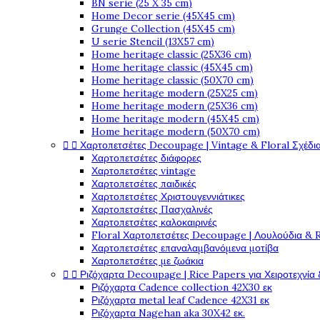
BN serie (25 X 35 cm)
Home Decor serie (45X45 cm)
Grunge Collection (45X45 cm)
U serie Stencil (13X57 cm)
Home heritage classic (25X36 cm)
Home heritage classic (45X45 cm)
Home heritage classic (50X70 cm)
Home heritage modern (25X25 cm)
Home heritage modern (25X36 cm)
Home heritage modern (45X45 cm)
Home heritage modern (50X70 cm)


Χαρτοπετσέτες Decoupage | Vintage & Floral Σχέδια
Χαρτοπετσέτες διάφορες
Χαρτοπετσέτες vintage
Χαρτοπετσέτες παιδικές
Χαρτοπετσέτες Χριστουγεννιάτικες
Χαρτοπετσέτες Πασχαλινές
Χαρτοπετσέτες καλοκαιρινές
Floral Χαρτοπετσέτες Decoupage | Λουλούδια & 
Χαρτοπετσέτες επαναλαμβανόμενα μοτίβα
Χαρτοπετσέτες με ζωάκια


Ριζόχαρτα Decoupage | Rice Papers για Χειροτεχνία 
Ριζόχαρτα Cadence collection 42X30 εκ
Ριζόχαρτα metal leaf Cadence 42X31 εκ
Ριζόχαρτα Nagehan aka 30X42 εκ.