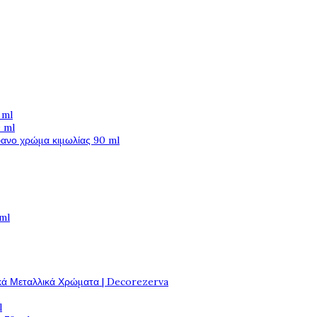
 ml
 ml
φανο χρώμα κιμωλίας 90 ml
 ml
κά Μεταλλικά Χρώματα | Decorezerva
l