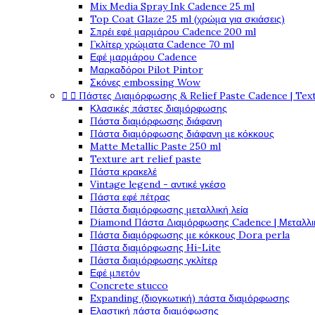
Mix Media Spray Ink Cadence 25 ml
Top Coat Glaze 25 ml (χρώμα για σκιάσεις)
Σπρέι εφέ μαρμάρου Cadence 200 ml
Γκλίτερ χρώματα Cadence 70 ml
Εφέ μαρμάρου Cadence
Μαρκαδόροι Pilot Pintor
Σκόνες embossing Wow


Πάστες Διαμόρφωσης & Relief Paste Cadence | Tex
Κλασικές πάστες διαμόρφωσης
Πάστα διαμόρφωσης διάφανη
Πάστα διαμόρφωσης διάφανη με κόκκους
Matte Metallic Paste 250 ml
Texture art relief paste
Πάστα κρακελέ
Vintage legend - αντικέ γκέσο
Πάστα εφέ πέτρας
Πάστα διαμόρφωσης μεταλλική λεία
Diamond Πάστα Διαμόρφωσης Cadence | Μεταλλικ
Πάστα διαμόρφωσης με κόκκους Dora perla
Πάστα διαμόρφωσης Hi-Lite
Πάστα διαμόρφωσης γκλίτερ
Εφέ μπετόν
Concrete stucco
Expanding (διογκωτική) πάστα διαμόρφωσης
Ελαστική πάστα διαμόφωσης