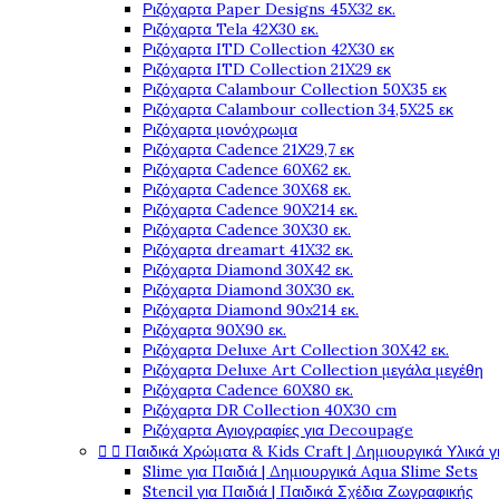
Ριζόχαρτα Paper Designs 45X32 εκ.
Ριζόχαρτα Tela 42Χ30 εκ.
Ριζόχαρτα ITD Collection 42X30 εκ
Ριζόχαρτα ITD Collection 21X29 εκ
Ριζόχαρτα Calambour Collection 50X35 εκ
Ριζόχαρτα Calambour collection 34,5X25 εκ
Ριζόχαρτα μονόχρωμα
Ριζόχαρτα Cadence 21Χ29,7 εκ
Ριζόχαρτα Cadence 60X62 εκ.
Ριζόχαρτα Cadence 30X68 εκ.
Ριζόχαρτα Cadence 90X214 εκ.
Ριζόχαρτα Cadence 30X30 εκ.
Ριζόχαρτα dreamart 41X32 εκ.
Ριζόχαρτα Diamond 30X42 εκ.
Ριζόχαρτα Diamond 30X30 εκ.
Ριζόχαρτα Diamond 90x214 εκ.
Ριζόχαρτα 90X90 εκ.
Ριζόχαρτα Deluxe Art Collection 30X42 εκ.
Ριζόχαρτα Deluxe Art Collection μεγάλα μεγέθη
Ριζόχαρτα Cadence 60X80 εκ.
Ριζόχαρτα DR Collection 40X30 cm
Ριζόχαρτα Αγιογραφίες για Decoupage


Παιδικά Χρώματα & Kids Craft | Δημιουργικά Υλικά γ
Slime για Παιδιά | Δημιουργικά Aqua Slime Sets
Stencil για Παιδιά | Παιδικά Σχέδια Ζωγραφικής