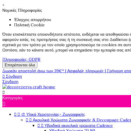
×
Νομικές Πληροφορίες
Έλεγχος απορρήτου
Πολιτική Cookie
Όταν επισκέπτεστε οποιονδήποτε ιστότοπο, ενδέχεται να αποθηκεύσει 
αφορούν εσάς, τις προτιμήσεις σας ή τη συσκευή σας στο Διαδίκτυο (υ
σχετικά με τον τρόπο με τον οποίο χρησιμοποιούμε τα cookies σε αυτ
Ωστόσο, εάν το κάνετε αυτό, μπορεί να επηρεάσει την εμπειρία σας α
Πληροφορίες: GDPR
Επιτρέπονται όλα
Δωρεάν αποστολή άνω των 39€* | Ασφαλείς πληρωμές | Γρήγορη απο

Σύνδεση
Σύνδεση

Κατηγορίες



🎨 Υλικά Χεροτεχνίας- Ζωγραφικής


Ακρυλικά Χρώματα Ζωγραφικής & Decoupage Cade


Υβριδικά ακρυλικά χρώματα Cadence
Υβριδικά Χρώματα 70 Ml