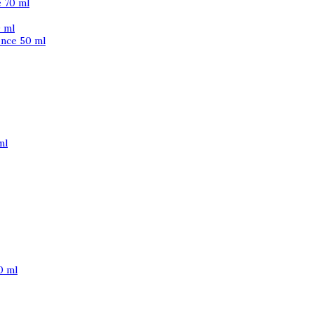
 70 ml
 ml
ence 50 ml
ml
0 ml