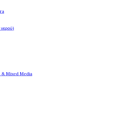
ra
 νερού)
e & Mixed Media