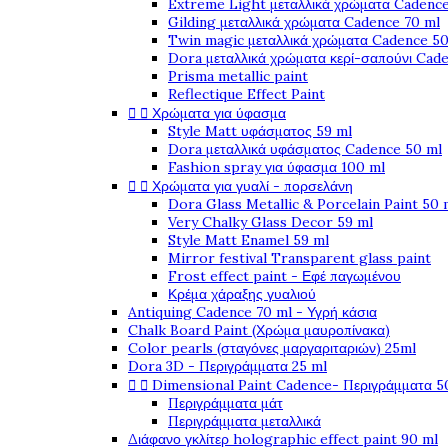
Extreme Light μεταλλικά χρώματα Cadence
Gilding μεταλλικά χρώματα Cadence 70 ml
Twin magic μεταλλικά χρώματα Cadence 50
Dora μεταλλικά χρώματα κερί-σαπούνι Cad
Prisma metallic paint
Reflectique Effect Paint


Χρώματα για ύφασμα
Style Matt υφάσματος 59 ml
Dora μεταλλικά υφάσματος Cadence 50 ml
Fashion spray για ύφασμα 100 ml


Χρώματα για γυαλί - πορσελάνη
Dora Glass Metallic & Porcelain Paint 50 
Very Chalky Glass Decor 59 ml
Style Matt Enamel 59 ml
Mirror festival Transparent glass paint
Frost effect paint - Εφέ παγωμένου
Κρέμα χάραξης γυαλιού
Antiquing Cadence 70 ml - Υγρή κάσια
Chalk Board Paint (Χρώμα μαυροπίνακα)
Color pearls (σταγόνες μαργαριταριών) 25ml
Dora 3D - Περιγράμματα 25 ml


Dimensional Paint Cadence- Περιγράμματα 5
Περιγράμματα μάτ
Περιγράμματα μεταλλικά
Διάφανο γκλίτερ holographic effect paint 90 ml