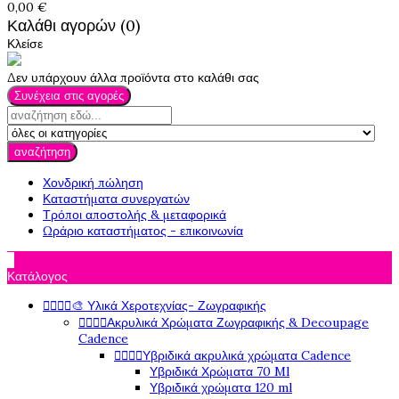
0,00 €
Καλάθι αγορών (0)
Κλείσε
Δεν υπάρχουν άλλα προϊόντα στο καλάθι σας
Συνέχεια στις αγορές
αναζήτηση
Χονδρική πώληση
Καταστήματα συνεργατών
Τρόποι αποστολής & μεταφορικά
Ωράριο καταστήματος - επικοινωνία

Κατάλογος




🎨 Υλικά Χεροτεχνίας- Ζωγραφικής




Ακρυλικά Χρώματα Ζωγραφικής & Decoupage
Cadence




Υβριδικά ακρυλικά χρώματα Cadence
Υβριδικά Χρώματα 70 Ml
Υβριδικά χρώματα 120 ml