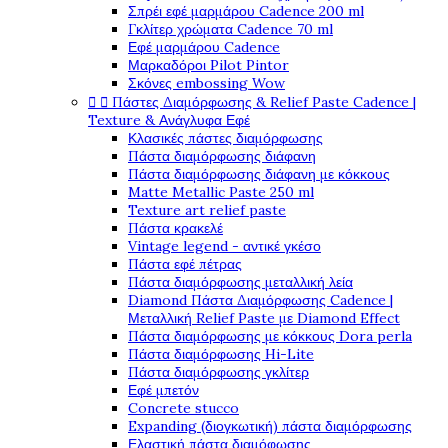
Σπρέι εφέ μαρμάρου Cadence 200 ml
Γκλίτερ χρώματα Cadence 70 ml
Εφέ μαρμάρου Cadence
Μαρκαδόροι Pilot Pintor
Σκόνες embossing Wow


Πάστες Διαμόρφωσης & Relief Paste Cadence |
Texture & Ανάγλυφα Εφέ
Κλασικές πάστες διαμόρφωσης
Πάστα διαμόρφωσης διάφανη
Πάστα διαμόρφωσης διάφανη με κόκκους
Matte Metallic Paste 250 ml
Texture art relief paste
Πάστα κρακελέ
Vintage legend - αντικέ γκέσο
Πάστα εφέ πέτρας
Πάστα διαμόρφωσης μεταλλική λεία
Diamond Πάστα Διαμόρφωσης Cadence |
Μεταλλική Relief Paste με Diamond Effect
Πάστα διαμόρφωσης με κόκκους Dora perla
Πάστα διαμόρφωσης Hi-Lite
Πάστα διαμόρφωσης γκλίτερ
Εφέ μπετόν
Concrete stucco
Expanding (διογκωτική) πάστα διαμόρφωσης
Ελαστική πάστα διαμόφωσης