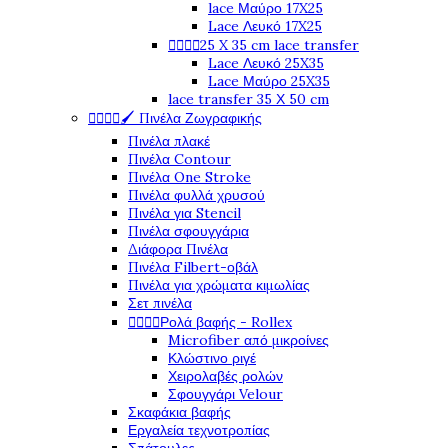
lace Μαύρο 17X25
Lace Λευκό 17X25




25 X 35 cm lace transfer
Lace Λευκό 25X35
Lace Μαύρο 25X35
lace transfer 35 Χ 50 cm




🖌️ Πινέλα Ζωγραφικής
Πινέλα πλακέ
Πινέλα Contour
Πινέλα One Stroke
Πινέλα φυλλά χρυσού
Πινέλα για Stencil
Πινέλα σφουγγάρια
Διάφορα Πινέλα
Πινέλα Filbert-οβάλ
Πινέλα για χρώματα κιμωλίας
Σετ πινέλα




Ρολά βαφής - Rollex
Microfiber από μικροίνες
Κλώστινο ριγέ
Χειρολαβές ρολών
Σφουγγάρι Velour
Σκαφάκια βαφής
Εργαλεία τεχνοτροπίας