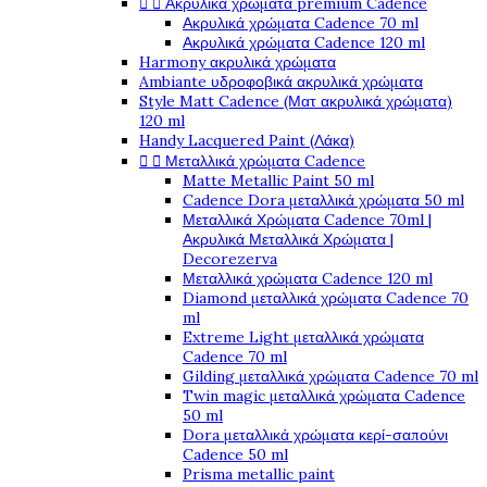


Ακρυλικά χρώματα premium Cadence
Ακρυλικά χρώματα Cadence 70 ml
Ακρυλικά χρώματα Cadence 120 ml
Harmony ακρυλικά χρώματα
Ambiante υδροφοβικά ακρυλικά χρώματα
Style Matt Cadence (Ματ ακρυλικά χρώματα)
120 ml
Handy Lacquered Paint (Λάκα)


Μεταλλικά χρώματα Cadence
Matte Metallic Paint 50 ml
Cadence Dora μεταλλικά χρώματα 50 ml
Μεταλλικά Χρώματα Cadence 70ml |
Ακρυλικά Μεταλλικά Χρώματα |
Decorezerva
Μεταλλικά χρώματα Cadence 120 ml
Diamond μεταλλικά χρώματα Cadence 70
ml
Extreme Light μεταλλικά χρώματα
Cadence 70 ml
Gilding μεταλλικά χρώματα Cadence 70 ml
Twin magic μεταλλικά χρώματα Cadence
50 ml
Dora μεταλλικά χρώματα κερί-σαπούνι
Cadence 50 ml
Prisma metallic paint