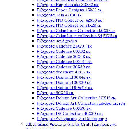
Ριζόχαρτα Nagehan aka 30X42 εκ.
Ριζόχαρτα Paper Designs 45X32 εκ.
Ριζόχαρτα Tela 42Χ30 εκ.
Ριζόχαρτα ITD Collection 42X30 εκ
Ριζόχαρτα ITD Collection 21X29 εκ
Ριζόχαρτα Calambour Collection 50X35 εκ
Ριζόχαρτα Calambour collection 34,5X25 εκ
Ριζόχαρτα μονόχρωμα
Ριζόχαρτα Cadence 21Χ29,7 εκ
Ριζόχαρτα Cadence 60X62 εκ.
Ριζόχαρτα Cadence 30X68 εκ.
Ριζόχαρτα Cadence 90X214 εκ.
Ριζόχαρτα Cadence 30X30 εκ.
Ριζόχαρτα dreamart 41X32 εκ.
Ριζόχαρτα Diamond 30X42 εκ.
Ριζόχαρτα Diamond 30X30 εκ.
Ριζόχαρτα Diamond 90x214 εκ.
Ριζόχαρτα 90X90 εκ.
Ριζόχαρτα Deluxe Art Collection 30X42 εκ.
Ριζόχαρτα Deluxe Art Collection μεγάλα μεγέθη
Ριζόχαρτα Cadence 60X80 εκ.
Ριζόχαρτα DR Collection 40X30 cm
Ριζόχαρτα Αγιογραφίες για Decoupage




Παιδικά Χρώματα & Kids Craft | Δημιουργικά