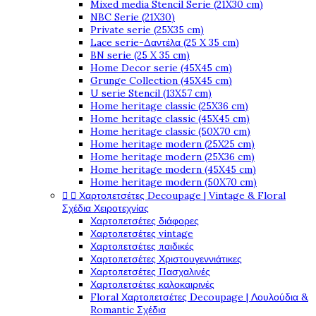
Mixed media Stencil Serie (21X30 cm)
NBC Serie (21X30)
Private serie (25X35 cm)
Lace serie-Δαντέλα (25 X 35 cm)
BN serie (25 X 35 cm)
Home Decor serie (45X45 cm)
Grunge Collection (45X45 cm)
U serie Stencil (13X57 cm)
Home heritage classic (25X36 cm)
Home heritage classic (45X45 cm)
Home heritage classic (50X70 cm)
Home heritage modern (25X25 cm)
Home heritage modern (25X36 cm)
Home heritage modern (45X45 cm)
Home heritage modern (50X70 cm)


Χαρτοπετσέτες Decoupage | Vintage & Floral
Σχέδια Χειροτεχνίας
Χαρτοπετσέτες διάφορες
Χαρτοπετσέτες vintage
Χαρτοπετσέτες παιδικές
Χαρτοπετσέτες Χριστουγεννιάτικες
Χαρτοπετσέτες Πασχαλινές
Χαρτοπετσέτες καλοκαιρινές
Floral Χαρτοπετσέτες Decoupage | Λουλούδια &
Romantic Σχέδια