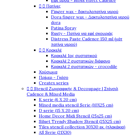
Εφέ βρύα - Moss effect Cadence


Πατίνες
Finger wax - δακτυλοπατίνα νερού
Dora finger wax - Δακτυλοπατίνα νερού
dora
Patina Spray
Rusty - Πατίνα για εφέ σκουριάς
Distress Paste Cadence 150 ml (μάτ
πατίνα νερού)


Κρακελέ
Κρακελέ 1ος συστατικού
Κρακελέ 2 συστατικών διάφανο
Κρακελέ 2 συστατικών - crocodile
Χρύσωμα
Πρίμερ - Γκέσο
Createx series


Stencil Ζωγραφικής & Decoupage | Στένσιλ
Cadence & Mixed Media
K serie (6 X 20 cm)
Mixed media stencil Serie (10X25 cm)
D serie (15 X 20 cm)
Home Decor Midi Stencil (25x25 cm)
Siluet Trendy Shadow Stencil (25X25 cm)
Tiles stencil collection 30X30 εκ. (πλακάκια)
AS Serie (21X30)