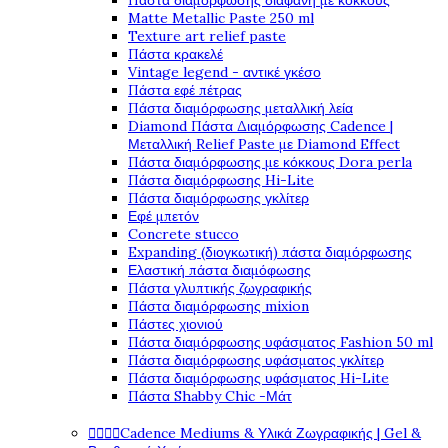
Πάστα διαμόρφωσης διάφανη με κόκκους
Matte Metallic Paste 250 ml
Texture art relief paste
Πάστα κρακελέ
Vintage legend - αντικέ γκέσο
Πάστα εφέ πέτρας
Πάστα διαμόρφωσης μεταλλική λεία
Diamond Πάστα Διαμόρφωσης Cadence |
Μεταλλική Relief Paste με Diamond Effect
Πάστα διαμόρφωσης με κόκκους Dora perla
Πάστα διαμόρφωσης Hi-Lite
Πάστα διαμόρφωσης γκλίτερ
Εφέ μπετόν
Concrete stucco
Expanding (διογκωτική) πάστα διαμόρφωσης
Ελαστική πάστα διαμόφωσης
Πάστα γλυπτικής ζωγραφικής
Πάστα διαμόρφωσης mixion
Πάστες χιονιού
Πάστα διαμόρφωσης υφάσματος Fashion 50 ml
Πάστα διαμόρφωσης υφάσματος γκλίτερ
Πάστα διαμόρφωσης υφάσματος Hi-Lite
Πάστα Shabby Chic -Μάτ




Cadence Mediums & Υλικά Ζωγραφικής | Gel &