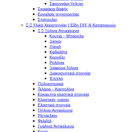
Σφουγγάρι Velour
Σκαφάκια βαφής
Εργαλεία τεχνοτροπίας
Σπάτουλες


Υλικά Χειροτεχνίας | Είδη DIY & Κατασκευών


Ξύλινα Αντικείμενα
Κουτιά - Μπαούλα
Δίσκοι
Πάνελ
Καβαλέτα
Κορνίζες
Ρολόγια
Διάφορα ξύλινα
Διακοσμητικά στοιχεία
Έπιπλα
Πολυεστερικά
Τελάρα - Καρτολίνα
Εύκαμπτα ελαστικά στοιχεία
Ελαστικές τρέσες
Ελαστικά στοιχεία
Πήλινα Αντικείμενα
Plexiglass
Φελιζόλ
Γυάλινα Αντικείμενα
Κεριά