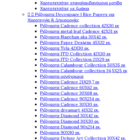
Χαρτοπετσέτες επαναλαμβανόμενα μοτίβα
Χαρτοπετσέτες με ζωάκια


Ριζόχαρτα Decoupage | Rice Papers για
Χειροτεχνία & Δημιουργίες
Ριζόχαρτα Cadence collection 42X30 εκ
Ριζόχαρτα metal leaf Cadence 42X31 εκ
Ριζόχαρτα Nagehan aka 30X42 εκ.
Ριζόχαρτα Paper Designs 45X32 εκ.
Ριζόχαρτα Tela 42Χ30 εκ.
Ριζόχαρτα ITD Collection 42X30 εκ
Ριζόχαρτα ITD Collection 21X29 εκ
Ριζόχαρτα Calambour Collection 50X35 εκ
Ριζόχαρτα Calambour collection 34,5X25 εκ
Ριζόχαρτα μονόχρωμα
Ριζόχαρτα Cadence 21Χ29,7 εκ
Ριζόχαρτα Cadence 60X62 εκ.
Ριζόχαρτα Cadence 30X68 εκ.
Ριζόχαρτα Cadence 90X214 εκ.
Ριζόχαρτα Cadence 30X30 εκ.
Ριζόχαρτα dreamart 41X32 εκ.
Ριζόχαρτα Diamond 30X42 εκ.
Ριζόχαρτα Diamond 30X30 εκ.
Ριζόχαρτα Diamond 90x214 εκ.
Ριζόχαρτα 90X90 εκ.
Ριζόχαρτα Deluxe Art Collection 30X42 εκ.