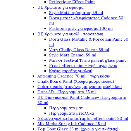
Reflectique Effect Paint


Χρώματα για ύφασμα
Style Matt υφάσματος 59 ml
Dora μεταλλικά υφάσματος Cadence 50
ml
Fashion spray για ύφασμα 100 ml


Χρώματα για γυαλί - πορσελάνη
Dora Glass Metallic & Porcelain Paint 50
ml
Very Chalky Glass Decor 59 ml
Style Matt Enamel 59 ml
Mirror festival Transparent glass paint
Frost effect paint - Εφέ παγωμένου
Κρέμα χάραξης γυαλιού
Antiquing Cadence 70 ml - Υγρή κάσια
Chalk Board Paint (Χρώμα μαυροπίνακα)
Color pearls (σταγόνες μαργαριταριών) 25ml
Dora 3D - Περιγράμματα 25 ml


Dimensional Paint Cadence- Περιγράμματα
50 ml
Περιγράμματα μάτ
Περιγράμματα μεταλλικά
Διάφανο γκλίτερ holographic effect paint 90 ml
Mix Media Spray Ink Cadence 25 ml
Top Coat Glaze 25 ml (χρώμα για σκιάσεις)