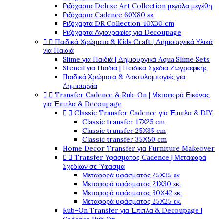
Ριζόχαρτα Deluxe Art Collection μεγάλα μεγέθη
Ριζόχαρτα Cadence 60X80 εκ.
Ριζόχαρτα DR Collection 40X30 cm
Ριζόχαρτα Αγιογραφίες για Decoupage


Παιδικά Χρώματα & Kids Craft | Δημιουργικά Υλικά
για Παιδιά
Slime για Παιδιά | Δημιουργικά Aqua Slime Sets
Stencil για Παιδιά | Παιδικά Σχέδια Ζωγραφικής
Παιδικά Χρώματα & Δακτυλομπογιές για
Δημιουργία


Transfer Cadence & Rub-On | Μεταφορά Εικόνας
για Έπιπλα & Decoupage


Classic Transfer Cadence για Έπιπλα & DIY
Classic transfer 17Χ25 cm
Classic transfer 25Χ35 cm
Classic transfer 35Χ50 cm
Home Decor Transfer για Furniture Makeover


Transfer Υφάσματος Cadence | Μεταφορά
Σχεδίων σε Ύφασμα
Μεταφορά υφάσματος 25Χ35 εκ
Μεταφορά υφάσματος 21Χ30 εκ.
Μεταφορά υφάσματος 30Χ42 εκ.
Μεταφορά υφάσματος 25Χ25 εκ.
Rub-On Transfer για Έπιπλα & Decoupage |