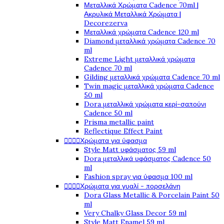
Μεταλλικά Χρώματα Cadence 70ml |
Ακρυλικά Μεταλλικά Χρώματα |
Decorezerva
Μεταλλικά χρώματα Cadence 120 ml
Diamond μεταλλικά χρώματα Cadence 70
ml
Extreme Light μεταλλικά χρώματα
Cadence 70 ml
Gilding μεταλλικά χρώματα Cadence 70 ml
Twin magic μεταλλικά χρώματα Cadence
50 ml
Dora μεταλλικά χρώματα κερί-σαπούνι
Cadence 50 ml
Prisma metallic paint
Reflectique Effect Paint




Χρώματα για ύφασμα
Style Matt υφάσματος 59 ml
Dora μεταλλικά υφάσματος Cadence 50
ml
Fashion spray για ύφασμα 100 ml




Χρώματα για γυαλί - πορσελάνη
Dora Glass Metallic & Porcelain Paint 50
ml
Very Chalky Glass Decor 59 ml
Style Matt Enamel 59 ml