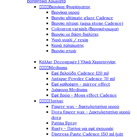
Βοηθητικά Χρώματα




Βερνίκια Φινιρίσματος
Βερνίκια νερού
Βερνίκι ultimate glaze Cadence
Βερνίκι πέτρας (aqua stone Cadence)
Colouron varnish (Βερνικόχρωμα)
Βερνίκι με βάση διαλύτες
Υγρό γυαλί / resin
Κεριά παλαίωσης
Βερνίκι σπρέι
Κόλλες Decoupage | Υλικά Χειροτεχνίας




Mediums
Εφέ βελούδο Cadence 120 ml
Antique Powder Cadence 70 ml
Εφέ καθρέφτη - mirror effect
Διάφορα Mediums
Εφέ βρύα - Moss effect Cadence




Πατίνες
Finger wax - δακτυλοπατίνα νερού
Dora finger wax - Δακτυλοπατίνα νερού
dora
Patina Spray
Rusty - Πατίνα για εφέ σκουριάς
Distress Paste Cadence 150 ml (μάτ