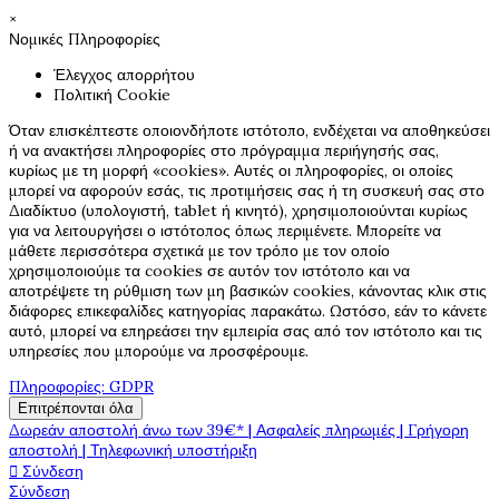
×
Νομικές Πληροφορίες
Έλεγχος απορρήτου
Πολιτική Cookie
Όταν επισκέπτεστε οποιονδήποτε ιστότοπο, ενδέχεται να αποθηκεύσει
ή να ανακτήσει πληροφορίες στο πρόγραμμα περιήγησής σας,
κυρίως με τη μορφή «cookies». Αυτές οι πληροφορίες, οι οποίες
μπορεί να αφορούν εσάς, τις προτιμήσεις σας ή τη συσκευή σας στο
Διαδίκτυο (υπολογιστή, tablet ή κινητό), χρησιμοποιούνται κυρίως
για να λειτουργήσει ο ιστότοπος όπως περιμένετε. Μπορείτε να
μάθετε περισσότερα σχετικά με τον τρόπο με τον οποίο
χρησιμοποιούμε τα cookies σε αυτόν τον ιστότοπο και να
αποτρέψετε τη ρύθμιση των μη βασικών cookies, κάνοντας κλικ στις
διάφορες επικεφαλίδες κατηγορίας παρακάτω. Ωστόσο, εάν το κάνετε
αυτό, μπορεί να επηρεάσει την εμπειρία σας από τον ιστότοπο και τις
υπηρεσίες που μπορούμε να προσφέρουμε.
Πληροφορίες: GDPR
Επιτρέπονται όλα
Δωρεάν αποστολή άνω των 39€* | Ασφαλείς πληρωμές | Γρήγορη
αποστολή | Τηλεφωνική υποστήριξη

Σύνδεση
Σύνδεση