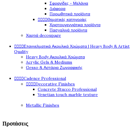
Σφραγίδες - Μελάνια
Διάφορα
Προωθητικά προϊόντα




Θεματικές κατηγορίες
Χριστουγεννιάτικα προϊόντα
Πασχαλινά προϊόντα
Χαρτιά decoupage




Επαγγελματικά Ακρυλικά Χρώματα | Heavy Body & Artist
Quality
Heavy Body Ακρυλικά Χρώματα
Acrylic Gels & Mediums
Gesso & Αστάρια Ζωγραφικής




Cadence Professional




Decorative Finishes
Concrete Stucco Professional
Venetian touch marble texture
Metallic Finishes
Προτάσεις