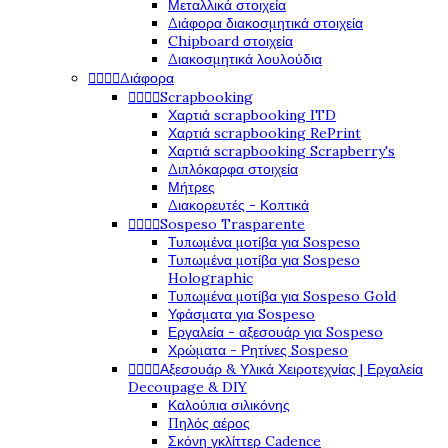
Μεταλλικά στοιχεία
Διάφορα διακοσμητικά στοιχεία
Chipboard στοιχεία
Διακοσμητικά λουλούδια




Διάφορα




Scrapbooking
Χαρτιά scrapbooking ITD
Χαρτιά scrapbooking RePrint
Χαρτιά scrapbooking Scrapberry's
Διπλόκαρφα στοιχεία
Μήτρες
Διακορευτές - Κοπτικά




Sospeso Trasparente
Τυπωμένα μοτίβα για Sospeso
Τυπωμένα μοτίβα για Sospeso
Holographic
Τυπωμένα μοτίβα για Sospeso Gold
Υφάσματα για Sospeso
Εργαλεία - αξεσουάρ για Sospeso
Χρώματα - Ρητίνες Sospeso




Αξεσουάρ & Υλικά Χειροτεχνίας | Εργαλεία
Decoupage & DIY
Καλούπια σιλικόνης
Πηλός αέρος
Σκόνη γκλίττερ Cadence