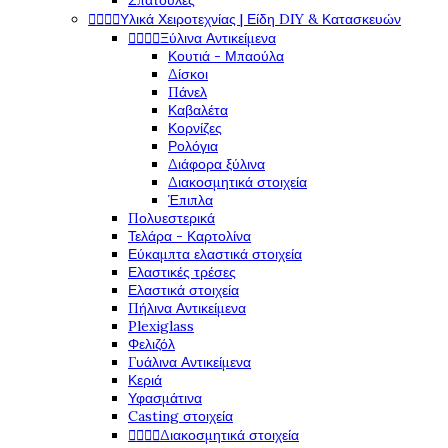
Σπάτουλες




Υλικά Χειροτεχνίας | Είδη DIY & Κατασκευών




Ξύλινα Αντικείμενα
Κουτιά - Μπαούλα
Δίσκοι
Πάνελ
Καβαλέτα
Κορνίζες
Ρολόγια
Διάφορα ξύλινα
Διακοσμητικά στοιχεία
Έπιπλα
Πολυεστερικά
Τελάρα - Καρτολίνα
Εύκαμπτα ελαστικά στοιχεία
Ελαστικές τρέσες
Ελαστικά στοιχεία
Πήλινα Αντικείμενα
Plexiglass
Φελιζόλ
Γυάλινα Αντικείμενα
Κεριά
Υφασμάτινα
Casting στοιχεία




Διακοσμητικά στοιχεία