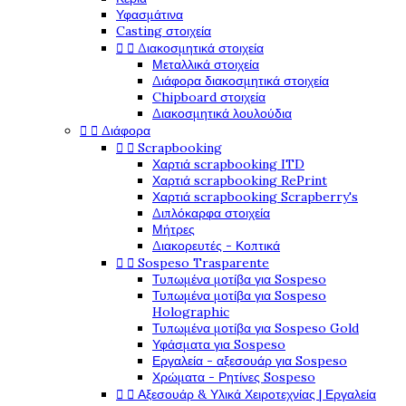
Υφασμάτινα
Casting στοιχεία


Διακοσμητικά στοιχεία
Μεταλλικά στοιχεία
Διάφορα διακοσμητικά στοιχεία
Chipboard στοιχεία
Διακοσμητικά λουλούδια


Διάφορα


Scrapbooking
Χαρτιά scrapbooking ITD
Χαρτιά scrapbooking RePrint
Χαρτιά scrapbooking Scrapberry's
Διπλόκαρφα στοιχεία
Μήτρες
Διακορευτές - Κοπτικά


Sospeso Trasparente
Τυπωμένα μοτίβα για Sospeso
Τυπωμένα μοτίβα για Sospeso
Holographic
Τυπωμένα μοτίβα για Sospeso Gold
Υφάσματα για Sospeso
Εργαλεία - αξεσουάρ για Sospeso
Χρώματα - Ρητίνες Sospeso


Αξεσουάρ & Υλικά Χειροτεχνίας | Εργαλεία