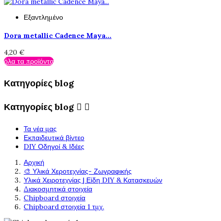
Εξαντλημένο
Dora metallic Cadence Maya...
4,20 €
όλα τα προϊόντα
Κατηγορίες blog
Κατηγορίες blog


Τα νέα μας
Εκπαιδευτικά βίντεο
DIY Οδηγοί & Ιδέες
Αρχική
🎨 Υλικά Χεροτεχνίας- Ζωγραφικής
Υλικά Χειροτεχνίας | Είδη DIY & Κατασκευών
Διακοσμητικά στοιχεία
Chipboard στοιχεία
Chipboard στοιχεία 1 τμχ.