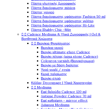
Πάστα γλυπτικής ζωγραφικής
Πάστα διαμόρφωσης mixion
Πάστες χιονιού
Πάστα διαμόρφωσης υφάσματος Fashion 50 ml
Πάστα διαμόρφωσης υφάσματος γκλίτερ
Πάστα διαμόρφωσης υφάσματος Hi-Lite
Πάστα Shabby Chic -Μάτ


Cadence Mediums & Υλικά Ζωγραφικής | Gel &
Βοηθητικά Χρώματα


Βερνίκια Φινιρίσματος
Βερνίκια νερού
Βερνίκι ultimate glaze Cadence
Βερνίκι πέτρας (aqua stone Cadence)
Colouron varnish (Βερνικόχρωμα)
Βερνίκι με βάση διαλύτες
Υγρό γυαλί / resin
Κεριά παλαίωσης
Βερνίκι σπρέι
Κόλλες Decoupage | Υλικά Χειροτεχνίας


Mediums
Εφέ βελούδο Cadence 120 ml
Antique Powder Cadence 70 ml
Εφέ καθρέφτη - mirror effect
Διάφορα Mediums