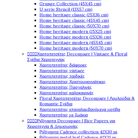
Grunge Collection (45X45 cm)
U serie Stencil (13X57 cm)
Home heritage classic (25X36 cm)
Home heritage classic (45X45 cm)
Home heritage classic (50X70 cm)
Home heritage modern (25X25 cm)
Home heritage modern (25X36 cm)
Home heritage modern (45X45 cm)
Home heritage modern (50X70 cm)




Χαρτοπετσέτες Decoupage | Vintage & Floral
Σχέδια Χειροτεχνίας
Χαρτοπετσέτες διάφορες
Χαρτοπετσέτες vintage
Χαρτοπετσέτες παιδικές
Χαρτοπετσέτες Χριστουγεννιάτικες
Χαρτοπετσέτες Πασχαλινές
Χαρτοπετσέτες καλοκαιρινές
Floral Χαρτοπετσέτες Decoupage | Λουλούδια &
Romantic Σχέδια
Χαρτοπετσέτες επαναλαμβανόμενα μοτίβα
Χαρτοπετσέτες με ζωάκια




Ριζόχαρτα Decoupage | Rice Papers για
Χειροτεχνία & Δημιουργίες
Ριζόχαρτα Cadence collection 42X30 εκ
Ριζόχαρτα metal leaf Cadence 42X31 εκ