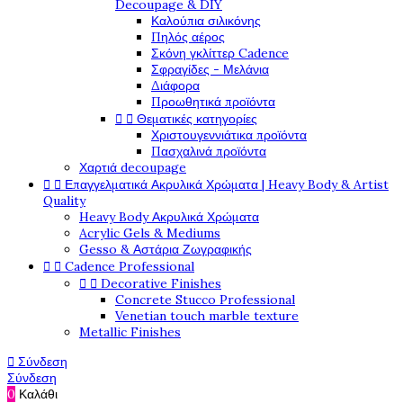
Decoupage & DIY
Καλούπια σιλικόνης
Πηλός αέρος
Σκόνη γκλίττερ Cadence
Σφραγίδες - Μελάνια
Διάφορα
Προωθητικά προϊόντα


Θεματικές κατηγορίες
Χριστουγεννιάτικα προϊόντα
Πασχαλινά προϊόντα
Χαρτιά decoupage


Επαγγελματικά Ακρυλικά Χρώματα | Heavy Body & Artist
Quality
Heavy Body Ακρυλικά Χρώματα
Acrylic Gels & Mediums
Gesso & Αστάρια Ζωγραφικής


Cadence Professional


Decorative Finishes
Concrete Stucco Professional
Venetian touch marble texture
Metallic Finishes

Σύνδεση
Σύνδεση
0
Καλάθι