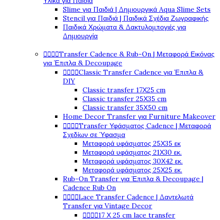
Υλικά για Παιδιά
Slime για Παιδιά | Δημιουργικά Aqua Slime Sets
Stencil για Παιδιά | Παιδικά Σχέδια Ζωγραφικής
Παιδικά Χρώματα & Δακτυλομπογιές για
Δημιουργία




Transfer Cadence & Rub-On | Μεταφορά Εικόνας
για Έπιπλα & Decoupage




Classic Transfer Cadence για Έπιπλα &
DIY
Classic transfer 17Χ25 cm
Classic transfer 25Χ35 cm
Classic transfer 35Χ50 cm
Home Decor Transfer για Furniture Makeover




Transfer Υφάσματος Cadence | Μεταφορά
Σχεδίων σε Ύφασμα
Μεταφορά υφάσματος 25Χ35 εκ
Μεταφορά υφάσματος 21Χ30 εκ.
Μεταφορά υφάσματος 30Χ42 εκ.
Μεταφορά υφάσματος 25Χ25 εκ.
Rub-On Transfer για Έπιπλα & Decoupage |
Cadence Rub On




Lace Transfer Cadence | Δαντελωτά
Transfer για Vintage Decor




17 Χ 25 cm lace transfer