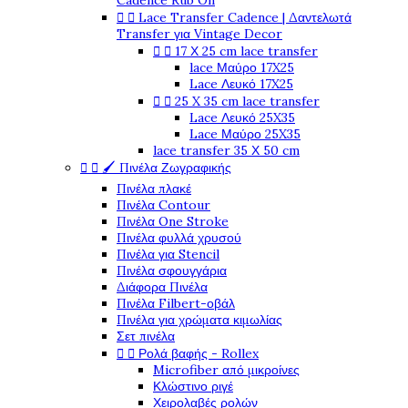
Cadence Rub On


Lace Transfer Cadence | Δαντελωτά
Transfer για Vintage Decor


17 Χ 25 cm lace transfer
lace Μαύρο 17X25
Lace Λευκό 17X25


25 X 35 cm lace transfer
Lace Λευκό 25X35
Lace Μαύρο 25X35
lace transfer 35 Χ 50 cm


🖌️ Πινέλα Ζωγραφικής
Πινέλα πλακέ
Πινέλα Contour
Πινέλα One Stroke
Πινέλα φυλλά χρυσού
Πινέλα για Stencil
Πινέλα σφουγγάρια
Διάφορα Πινέλα
Πινέλα Filbert-οβάλ
Πινέλα για χρώματα κιμωλίας
Σετ πινέλα


Ρολά βαφής - Rollex
Microfiber από μικροίνες
Κλώστινο ριγέ
Χειρολαβές ρολών