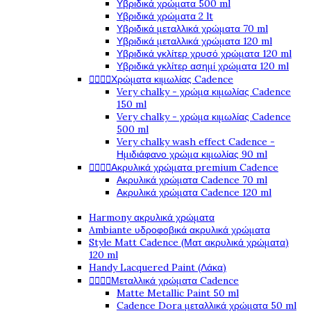
Υβριδικά χρώματα 500 ml
Υβριδικά χρώματα 2 lt
Υβριδικά μεταλλικά χρώματα 70 ml
Υβριδικά μεταλλικά χρώματα 120 ml
Υβριδικά γκλίτερ χρυσό χρώματα 120 ml
Υβριδικά γκλίτερ ασημί χρώματα 120 ml




Χρώματα κιμωλίας Cadence
Very chalky - χρώμα κιμωλίας Cadence
150 ml
Very chalky - χρώμα κιμωλίας Cadence
500 ml
Very chalky wash effect Cadence -
Ημιδιάφανο χρώμα κιμωλίας 90 ml




Ακρυλικά χρώματα premium Cadence
Ακρυλικά χρώματα Cadence 70 ml
Ακρυλικά χρώματα Cadence 120 ml
Harmony ακρυλικά χρώματα
Ambiante υδροφοβικά ακρυλικά χρώματα
Style Matt Cadence (Ματ ακρυλικά χρώματα)
120 ml
Handy Lacquered Paint (Λάκα)




Μεταλλικά χρώματα Cadence
Matte Metallic Paint 50 ml
Cadence Dora μεταλλικά χρώματα 50 ml