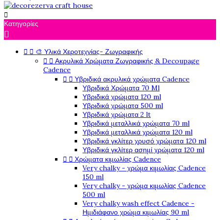

Κατηγορίες



🎨 Υλικά Χεροτεχνίας- Ζωγραφικής


Ακρυλικά Χρώματα Ζωγραφικής & Decoupage
Cadence


Υβριδικά ακρυλικά χρώματα Cadence
Υβριδικά Χρώματα 70 Ml
Υβριδικά χρώματα 120 ml
Υβριδικά χρώματα 500 ml
Υβριδικά χρώματα 2 lt
Υβριδικά μεταλλικά χρώματα 70 ml
Υβριδικά μεταλλικά χρώματα 120 ml
Υβριδικά γκλίτερ χρυσό χρώματα 120 ml
Υβριδικά γκλίτερ ασημί χρώματα 120 ml


Χρώματα κιμωλίας Cadence
Very chalky - χρώμα κιμωλίας Cadence
150 ml
Very chalky - χρώμα κιμωλίας Cadence
500 ml
Very chalky wash effect Cadence -
Ημιδιάφανο χρώμα κιμωλίας 90 ml