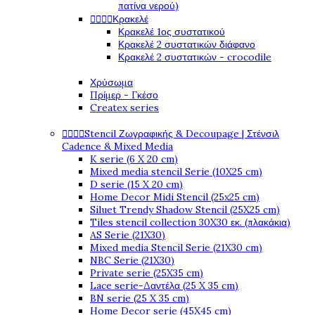
πατίνα νερού)




Κρακελέ
Κρακελέ 1ος συστατικού
Κρακελέ 2 συστατικών διάφανο
Κρακελέ 2 συστατικών - crocodile
Χρύσωμα
Πρίμερ - Γκέσο
Createx series




Stencil Ζωγραφικής & Decoupage | Στένσιλ
Cadence & Mixed Media
K serie (6 X 20 cm)
Mixed media stencil Serie (10X25 cm)
D serie (15 X 20 cm)
Home Decor Midi Stencil (25x25 cm)
Siluet Trendy Shadow Stencil (25X25 cm)
Tiles stencil collection 30X30 εκ. (πλακάκια)
AS Serie (21X30)
Mixed media Stencil Serie (21X30 cm)
NBC Serie (21X30)
Private serie (25X35 cm)
Lace serie-Δαντέλα (25 X 35 cm)
BN serie (25 X 35 cm)
Home Decor serie (45X45 cm)