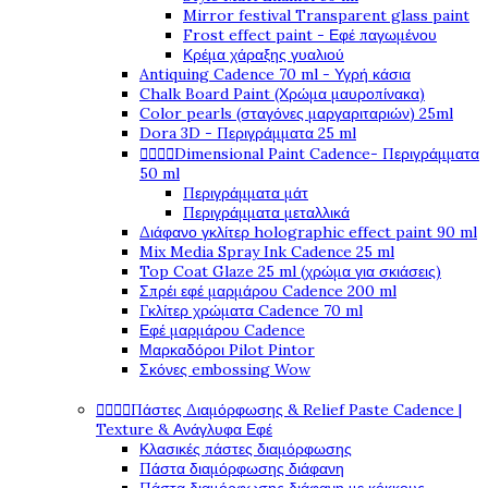
Mirror festival Transparent glass paint
Frost effect paint - Εφέ παγωμένου
Κρέμα χάραξης γυαλιού
Antiquing Cadence 70 ml - Υγρή κάσια
Chalk Board Paint (Χρώμα μαυροπίνακα)
Color pearls (σταγόνες μαργαριταριών) 25ml
Dora 3D - Περιγράμματα 25 ml




Dimensional Paint Cadence- Περιγράμματα
50 ml
Περιγράμματα μάτ
Περιγράμματα μεταλλικά
Διάφανο γκλίτερ holographic effect paint 90 ml
Mix Media Spray Ink Cadence 25 ml
Top Coat Glaze 25 ml (χρώμα για σκιάσεις)
Σπρέι εφέ μαρμάρου Cadence 200 ml
Γκλίτερ χρώματα Cadence 70 ml
Εφέ μαρμάρου Cadence
Μαρκαδόροι Pilot Pintor
Σκόνες embossing Wow




Πάστες Διαμόρφωσης & Relief Paste Cadence |
Texture & Ανάγλυφα Εφέ
Κλασικές πάστες διαμόρφωσης
Πάστα διαμόρφωσης διάφανη