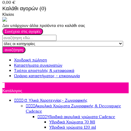
0,00 €
Καλάθι αγορών (0)
Κλείσε
Δεν υπάρχουν άλλα προϊόντα στο καλάθι σας
Συνέχεια στις αγορές
αναζήτηση
Χονδρική πώληση
Καταστήματα συνεργατών
Τρόποι αποστολής & μεταφορικά
Ωράριο καταστήματος - επικοινωνία

Κατάλογος




🎨 Υλικά Χεροτεχνίας- Ζωγραφικής




Ακρυλικά Χρώματα Ζωγραφικής & Decoupage
Cadence




Υβριδικά ακρυλικά χρώματα Cadence
Υβριδικά Χρώματα 70 Ml
Υβριδικά χρώματα 120 ml