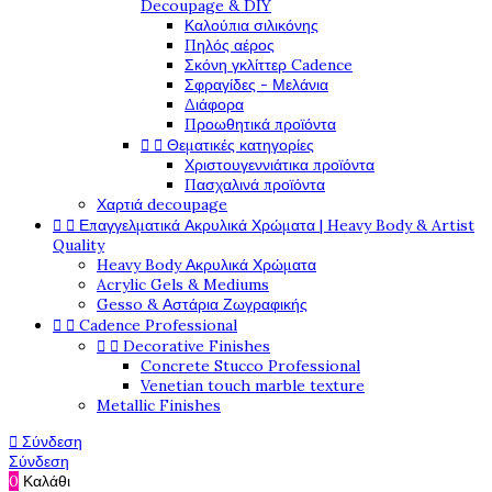
Decoupage & DIY
Καλούπια σιλικόνης
Πηλός αέρος
Σκόνη γκλίττερ Cadence
Σφραγίδες - Μελάνια
Διάφορα
Προωθητικά προϊόντα


Θεματικές κατηγορίες
Χριστουγεννιάτικα προϊόντα
Πασχαλινά προϊόντα
Χαρτιά decoupage


Επαγγελματικά Ακρυλικά Χρώματα | Heavy Body & Artist
Quality
Heavy Body Ακρυλικά Χρώματα
Acrylic Gels & Mediums
Gesso & Αστάρια Ζωγραφικής


Cadence Professional


Decorative Finishes
Concrete Stucco Professional
Venetian touch marble texture
Metallic Finishes

Σύνδεση
Σύνδεση
0
Καλάθι