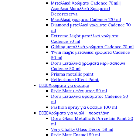
Μεταλλικά Χρώματα Cadence 70ml |
Ακρυλικά Μεταλλικά Χρώματα |
Decorezerva
Μεταλλικά χρώματα Cadence 120 ml
Diamond μεταλλικά χρώματα Cadence 70
ml
Extreme Light μεταλλικά χρώματα
Cadence 70 ml
Gilding μεταλλικά χρώματα Cadence 70 ml
Twin magic μεταλλικά χρώματα Cadence
50 ml
Dora μεταλλικά χρώματα κερί-σαπούνι
Cadence 50 ml
Prisma metallic paint
Reflectique Effect Paint




Χρώματα για ύφασμα
Style Matt υφάσματος 59 ml
Dora μεταλλικά υφάσματος Cadence 50
ml
Fashion spray για ύφασμα 100 ml




Χρώματα για γυαλί - πορσελάνη
Dora Glass Metallic & Porcelain Paint 50
ml
Very Chalky Glass Decor 59 ml
Style Matt Enamel 59 ml