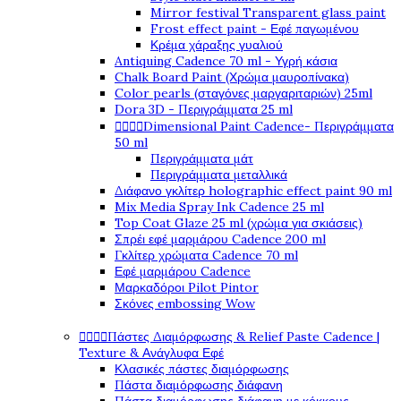
Mirror festival Transparent glass paint
Frost effect paint - Εφέ παγωμένου
Κρέμα χάραξης γυαλιού
Antiquing Cadence 70 ml - Υγρή κάσια
Chalk Board Paint (Χρώμα μαυροπίνακα)
Color pearls (σταγόνες μαργαριταριών) 25ml
Dora 3D - Περιγράμματα 25 ml




Dimensional Paint Cadence- Περιγράμματα
50 ml
Περιγράμματα μάτ
Περιγράμματα μεταλλικά
Διάφανο γκλίτερ holographic effect paint 90 ml
Mix Media Spray Ink Cadence 25 ml
Top Coat Glaze 25 ml (χρώμα για σκιάσεις)
Σπρέι εφέ μαρμάρου Cadence 200 ml
Γκλίτερ χρώματα Cadence 70 ml
Εφέ μαρμάρου Cadence
Μαρκαδόροι Pilot Pintor
Σκόνες embossing Wow




Πάστες Διαμόρφωσης & Relief Paste Cadence |
Texture & Ανάγλυφα Εφέ
Κλασικές πάστες διαμόρφωσης
Πάστα διαμόρφωσης διάφανη