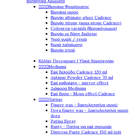
Βοηθητικά Χρώματα




Βερνίκια Φινιρίσματος
Βερνίκια νερού
Βερνίκι ultimate glaze Cadence
Βερνίκι πέτρας (aqua stone Cadence)
Colouron varnish (Βερνικόχρωμα)
Βερνίκι με βάση διαλύτες
Υγρό γυαλί / resin
Κεριά παλαίωσης
Βερνίκι σπρέι
Κόλλες Decoupage | Υλικά Χειροτεχνίας




Mediums
Εφέ βελούδο Cadence 120 ml
Antique Powder Cadence 70 ml
Εφέ καθρέφτη - mirror effect
Διάφορα Mediums
Εφέ βρύα - Moss effect Cadence




Πατίνες
Finger wax - δακτυλοπατίνα νερού
Dora finger wax - Δακτυλοπατίνα νερού
dora
Patina Spray
Rusty - Πατίνα για εφέ σκουριάς
Distress Paste Cadence 150 ml (μάτ