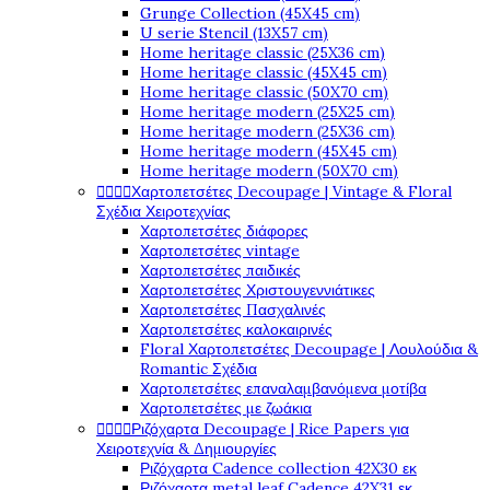
Grunge Collection (45X45 cm)
U serie Stencil (13X57 cm)
Home heritage classic (25X36 cm)
Home heritage classic (45X45 cm)
Home heritage classic (50X70 cm)
Home heritage modern (25X25 cm)
Home heritage modern (25X36 cm)
Home heritage modern (45X45 cm)
Home heritage modern (50X70 cm)




Χαρτοπετσέτες Decoupage | Vintage & Floral
Σχέδια Χειροτεχνίας
Χαρτοπετσέτες διάφορες
Χαρτοπετσέτες vintage
Χαρτοπετσέτες παιδικές
Χαρτοπετσέτες Χριστουγεννιάτικες
Χαρτοπετσέτες Πασχαλινές
Χαρτοπετσέτες καλοκαιρινές
Floral Χαρτοπετσέτες Decoupage | Λουλούδια &
Romantic Σχέδια
Χαρτοπετσέτες επαναλαμβανόμενα μοτίβα
Χαρτοπετσέτες με ζωάκια




Ριζόχαρτα Decoupage | Rice Papers για
Χειροτεχνία & Δημιουργίες
Ριζόχαρτα Cadence collection 42X30 εκ
Ριζόχαρτα metal leaf Cadence 42X31 εκ