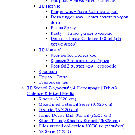
Εφέ βρύα - Moss effect Cadence


Πατίνες
Finger wax - δακτυλοπατίνα νερού
Dora finger wax - Δακτυλοπατίνα νερού
dora
Patina Spray
Rusty - Πατίνα για εφέ σκουριάς
Distress Paste Cadence 150 ml (μάτ
πατίνα νερού)


Κρακελέ
Κρακελέ 1ος συστατικού
Κρακελέ 2 συστατικών διάφανο
Κρακελέ 2 συστατικών - crocodile
Χρύσωμα
Πρίμερ - Γκέσο
Createx series


Stencil Ζωγραφικής & Decoupage | Στένσιλ
Cadence & Mixed Media
K serie (6 X 20 cm)
Mixed media stencil Serie (10X25 cm)
D serie (15 X 20 cm)
Home Decor Midi Stencil (25x25 cm)
Siluet Trendy Shadow Stencil (25X25 cm)
Tiles stencil collection 30X30 εκ. (πλακάκια)
AS Serie (21X30)