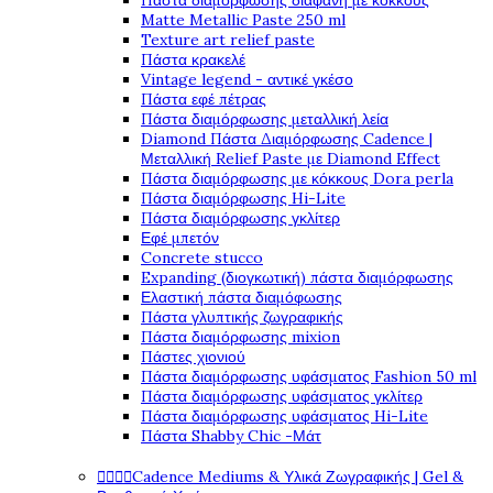
Πάστα διαμόρφωσης διάφανη με κόκκους
Matte Metallic Paste 250 ml
Texture art relief paste
Πάστα κρακελέ
Vintage legend - αντικέ γκέσο
Πάστα εφέ πέτρας
Πάστα διαμόρφωσης μεταλλική λεία
Diamond Πάστα Διαμόρφωσης Cadence |
Μεταλλική Relief Paste με Diamond Effect
Πάστα διαμόρφωσης με κόκκους Dora perla
Πάστα διαμόρφωσης Hi-Lite
Πάστα διαμόρφωσης γκλίτερ
Εφέ μπετόν
Concrete stucco
Expanding (διογκωτική) πάστα διαμόρφωσης
Ελαστική πάστα διαμόφωσης
Πάστα γλυπτικής ζωγραφικής
Πάστα διαμόρφωσης mixion
Πάστες χιονιού
Πάστα διαμόρφωσης υφάσματος Fashion 50 ml
Πάστα διαμόρφωσης υφάσματος γκλίτερ
Πάστα διαμόρφωσης υφάσματος Hi-Lite
Πάστα Shabby Chic -Μάτ




Cadence Mediums & Υλικά Ζωγραφικής | Gel &