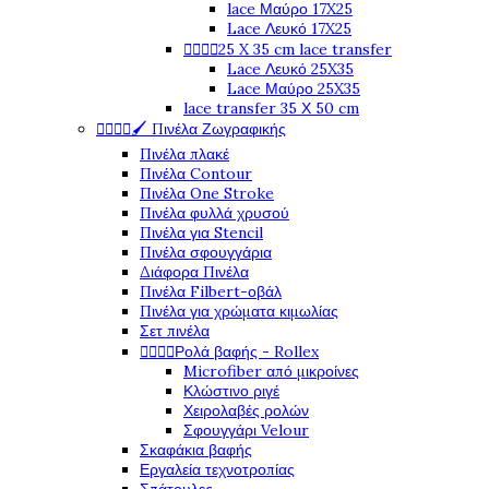
lace Μαύρο 17X25
Lace Λευκό 17X25




25 X 35 cm lace transfer
Lace Λευκό 25X35
Lace Μαύρο 25X35
lace transfer 35 Χ 50 cm




🖌️ Πινέλα Ζωγραφικής
Πινέλα πλακέ
Πινέλα Contour
Πινέλα One Stroke
Πινέλα φυλλά χρυσού
Πινέλα για Stencil
Πινέλα σφουγγάρια
Διάφορα Πινέλα
Πινέλα Filbert-οβάλ
Πινέλα για χρώματα κιμωλίας
Σετ πινέλα




Ρολά βαφής - Rollex
Microfiber από μικροίνες
Κλώστινο ριγέ
Χειρολαβές ρολών
Σφουγγάρι Velour
Σκαφάκια βαφής
Εργαλεία τεχνοτροπίας