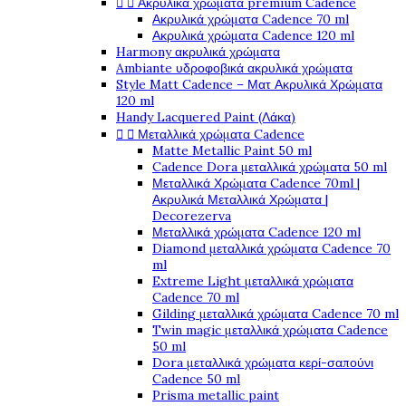


Ακρυλικά χρώματα premium Cadence
Ακρυλικά χρώματα Cadence 70 ml
Ακρυλικά χρώματα Cadence 120 ml
Harmony ακρυλικά χρώματα
Ambiante υδροφοβικά ακρυλικά χρώματα
Style Matt Cadence – Ματ Ακρυλικά Χρώματα
120 ml
Handy Lacquered Paint (Λάκα)


Μεταλλικά χρώματα Cadence
Matte Metallic Paint 50 ml
Cadence Dora μεταλλικά χρώματα 50 ml
Μεταλλικά Χρώματα Cadence 70ml |
Ακρυλικά Μεταλλικά Χρώματα |
Decorezerva
Μεταλλικά χρώματα Cadence 120 ml
Diamond μεταλλικά χρώματα Cadence 70
ml
Extreme Light μεταλλικά χρώματα
Cadence 70 ml
Gilding μεταλλικά χρώματα Cadence 70 ml
Twin magic μεταλλικά χρώματα Cadence
50 ml
Dora μεταλλικά χρώματα κερί-σαπούνι
Cadence 50 ml
Prisma metallic paint