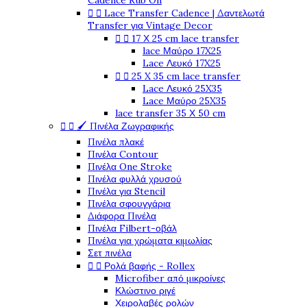
Cadence Rub On


Lace Transfer Cadence | Δαντελωτά
Transfer για Vintage Decor


17 Χ 25 cm lace transfer
lace Μαύρο 17X25
Lace Λευκό 17X25


25 X 35 cm lace transfer
Lace Λευκό 25X35
Lace Μαύρο 25X35
lace transfer 35 Χ 50 cm


🖌️ Πινέλα Ζωγραφικής
Πινέλα πλακέ
Πινέλα Contour
Πινέλα One Stroke
Πινέλα φυλλά χρυσού
Πινέλα για Stencil
Πινέλα σφουγγάρια
Διάφορα Πινέλα
Πινέλα Filbert-οβάλ
Πινέλα για χρώματα κιμωλίας
Σετ πινέλα


Ρολά βαφής - Rollex
Microfiber από μικροίνες
Κλώστινο ριγέ
Χειρολαβές ρολών