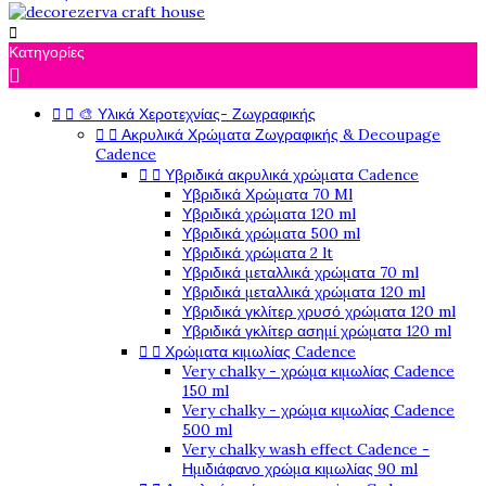

Κατηγορίες



🎨 Υλικά Χεροτεχνίας- Ζωγραφικής


Ακρυλικά Χρώματα Ζωγραφικής & Decoupage
Cadence


Υβριδικά ακρυλικά χρώματα Cadence
Υβριδικά Χρώματα 70 Ml
Υβριδικά χρώματα 120 ml
Υβριδικά χρώματα 500 ml
Υβριδικά χρώματα 2 lt
Υβριδικά μεταλλικά χρώματα 70 ml
Υβριδικά μεταλλικά χρώματα 120 ml
Υβριδικά γκλίτερ χρυσό χρώματα 120 ml
Υβριδικά γκλίτερ ασημί χρώματα 120 ml


Χρώματα κιμωλίας Cadence
Very chalky - χρώμα κιμωλίας Cadence
150 ml
Very chalky - χρώμα κιμωλίας Cadence
500 ml
Very chalky wash effect Cadence -
Ημιδιάφανο χρώμα κιμωλίας 90 ml