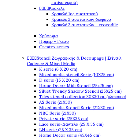
πατίνα νερού)




Κρακελέ
Κρακελέ 1ος συστατικού
Κρακελέ 2 συστατικών διάφανο
Κρακελέ 2 συστατικών - crocodile
Χρύσωμα
Πρίμερ - Γκέσο
Createx series




Stencil Ζωγραφικής & Decoupage | Στένσιλ
Cadence & Mixed Media
K serie (6 X 20 cm)
Mixed media stencil Serie (10X25 cm)
D serie (15 X 20 cm)
Home Decor Midi Stencil (25x25 cm)
Siluet Trendy Shadow Stencil (25X25 cm)
Tiles stencil collection 30X30 εκ. (πλακάκια)
AS Serie (21X30)
Mixed media Stencil Serie (21X30 cm)
NBC Serie (21X30)
Private serie (25X35 cm)
Lace serie-Δαντέλα (25 X 35 cm)
BN serie (25 X 35 cm)
Home Decor serie (45X45 cm)