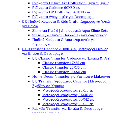
Ριζόχαρτα Deluxe Art Collection μεγάλα μεγέθη
Ριζόχαρτα Cadence 60X80 εκ.
Ριζόχαρτα DR Collection 40X30 cm
Ριζόχαρτα Αγιογραφίες για Decoupage


Παιδικά Χρώματα & Kids Craft | Δημιουργικά Υλικά
για Παιδιά
Slime για Παιδιά | Δημιουργικά Aqua Slime Sets
Stencil για Παιδιά | Παιδικά Σχέδια Ζωγραφικής
Παιδικά Χρώματα & Δακτυλομπογιές για
Δημιουργία


Transfer Cadence & Rub-On | Μεταφορά Εικόνας
για Έπιπλα & Decoupage


Classic Transfer Cadence για Έπιπλα & DIY
Classic transfer 17Χ25 cm
Classic transfer 25Χ35 cm
Classic transfer 35Χ50 cm
Home Decor Transfer για Furniture Makeover


Transfer Υφάσματος Cadence | Μεταφορά
Σχεδίων σε Ύφασμα
Μεταφορά υφάσματος 25Χ35 εκ
Μεταφορά υφάσματος 21Χ30 εκ.
Μεταφορά υφάσματος 30Χ42 εκ.
Μεταφορά υφάσματος 25Χ25 εκ.
Rub-On Transfer για Έπιπλα & Decoupage |