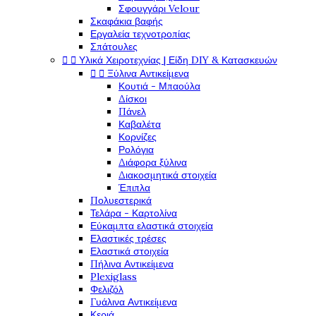
Σφουγγάρι Velour
Σκαφάκια βαφής
Εργαλεία τεχνοτροπίας
Σπάτουλες


Υλικά Χειροτεχνίας | Είδη DIY & Κατασκευών


Ξύλινα Αντικείμενα
Κουτιά - Μπαούλα
Δίσκοι
Πάνελ
Καβαλέτα
Κορνίζες
Ρολόγια
Διάφορα ξύλινα
Διακοσμητικά στοιχεία
Έπιπλα
Πολυεστερικά
Τελάρα - Καρτολίνα
Εύκαμπτα ελαστικά στοιχεία
Ελαστικές τρέσες
Ελαστικά στοιχεία
Πήλινα Αντικείμενα
Plexiglass
Φελιζόλ
Γυάλινα Αντικείμενα
Κεριά