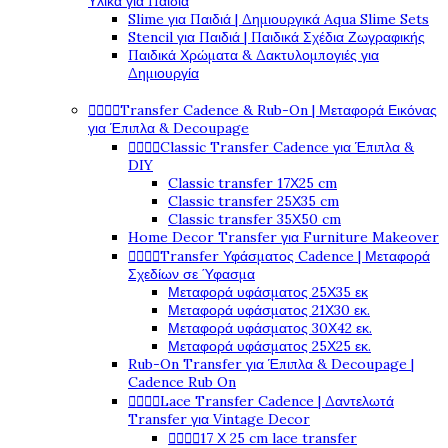
Υλικά για Παιδιά
Slime για Παιδιά | Δημιουργικά Aqua Slime Sets
Stencil για Παιδιά | Παιδικά Σχέδια Ζωγραφικής
Παιδικά Χρώματα & Δακτυλομπογιές για
Δημιουργία




Transfer Cadence & Rub-On | Μεταφορά Εικόνας
για Έπιπλα & Decoupage




Classic Transfer Cadence για Έπιπλα &
DIY
Classic transfer 17Χ25 cm
Classic transfer 25Χ35 cm
Classic transfer 35Χ50 cm
Home Decor Transfer για Furniture Makeover




Transfer Υφάσματος Cadence | Μεταφορά
Σχεδίων σε Ύφασμα
Μεταφορά υφάσματος 25Χ35 εκ
Μεταφορά υφάσματος 21Χ30 εκ.
Μεταφορά υφάσματος 30Χ42 εκ.
Μεταφορά υφάσματος 25Χ25 εκ.
Rub-On Transfer για Έπιπλα & Decoupage |
Cadence Rub On




Lace Transfer Cadence | Δαντελωτά
Transfer για Vintage Decor




17 Χ 25 cm lace transfer