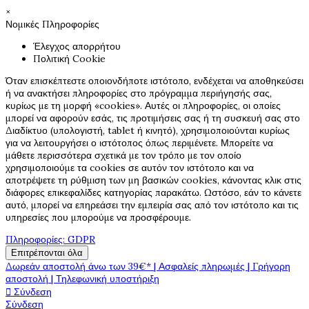
×
Νομικές Πληροφορίες
Έλεγχος απορρήτου
Πολιτική Cookie
Όταν επισκέπτεστε οποιονδήποτε ιστότοπο, ενδέχεται να αποθηκεύσει
ή να ανακτήσει πληροφορίες στο πρόγραμμα περιήγησής σας,
κυρίως με τη μορφή «cookies». Αυτές οι πληροφορίες, οι οποίες
μπορεί να αφορούν εσάς, τις προτιμήσεις σας ή τη συσκευή σας στο
Διαδίκτυο (υπολογιστή, tablet ή κινητό), χρησιμοποιούνται κυρίως
για να λειτουργήσει ο ιστότοπος όπως περιμένετε. Μπορείτε να
μάθετε περισσότερα σχετικά με τον τρόπο με τον οποίο
χρησιμοποιούμε τα cookies σε αυτόν τον ιστότοπο και να
αποτρέψετε τη ρύθμιση των μη βασικών cookies, κάνοντας κλικ στις
διάφορες επικεφαλίδες κατηγορίας παρακάτω. Ωστόσο, εάν το κάνετε
αυτό, μπορεί να επηρεάσει την εμπειρία σας από τον ιστότοπο και τις
υπηρεσίες που μπορούμε να προσφέρουμε.
Πληροφορίες: GDPR
Επιτρέπονται όλα
Δωρεάν αποστολή άνω των 39€* | Ασφαλείς πληρωμές | Γρήγορη
αποστολή | Τηλεφωνική υποστήριξη

Σύνδεση
Σύνδεση