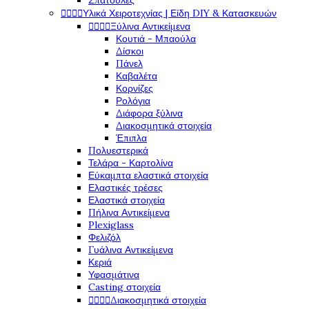
Σπάτουλες




Υλικά Χειροτεχνίας | Είδη DIY & Κατασκευών




Ξύλινα Αντικείμενα
Κουτιά - Μπαούλα
Δίσκοι
Πάνελ
Καβαλέτα
Κορνίζες
Ρολόγια
Διάφορα ξύλινα
Διακοσμητικά στοιχεία
Έπιπλα
Πολυεστερικά
Τελάρα - Καρτολίνα
Εύκαμπτα ελαστικά στοιχεία
Ελαστικές τρέσες
Ελαστικά στοιχεία
Πήλινα Αντικείμενα
Plexiglass
Φελιζόλ
Γυάλινα Αντικείμενα
Κεριά
Υφασμάτινα
Casting στοιχεία




Διακοσμητικά στοιχεία