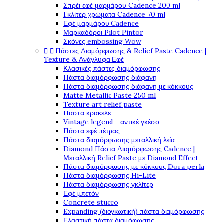
Σπρέι εφέ μαρμάρου Cadence 200 ml
Γκλίτερ χρώματα Cadence 70 ml
Εφέ μαρμάρου Cadence
Μαρκαδόροι Pilot Pintor
Σκόνες embossing Wow


Πάστες Διαμόρφωσης & Relief Paste Cadence |
Texture & Ανάγλυφα Εφέ
Κλασικές πάστες διαμόρφωσης
Πάστα διαμόρφωσης διάφανη
Πάστα διαμόρφωσης διάφανη με κόκκους
Matte Metallic Paste 250 ml
Texture art relief paste
Πάστα κρακελέ
Vintage legend - αντικέ γκέσο
Πάστα εφέ πέτρας
Πάστα διαμόρφωσης μεταλλική λεία
Diamond Πάστα Διαμόρφωσης Cadence |
Μεταλλική Relief Paste με Diamond Effect
Πάστα διαμόρφωσης με κόκκους Dora perla
Πάστα διαμόρφωσης Hi-Lite
Πάστα διαμόρφωσης γκλίτερ
Εφέ μπετόν
Concrete stucco
Expanding (διογκωτική) πάστα διαμόρφωσης
Ελαστική πάστα διαμόφωσης