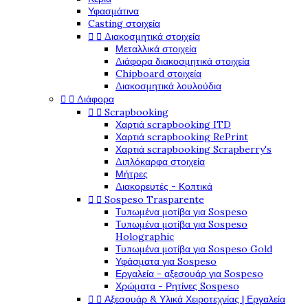
Υφασμάτινα
Casting στοιχεία


Διακοσμητικά στοιχεία
Μεταλλικά στοιχεία
Διάφορα διακοσμητικά στοιχεία
Chipboard στοιχεία
Διακοσμητικά λουλούδια


Διάφορα


Scrapbooking
Χαρτιά scrapbooking ITD
Χαρτιά scrapbooking RePrint
Χαρτιά scrapbooking Scrapberry's
Διπλόκαρφα στοιχεία
Μήτρες
Διακορευτές - Κοπτικά


Sospeso Trasparente
Τυπωμένα μοτίβα για Sospeso
Τυπωμένα μοτίβα για Sospeso
Holographic
Τυπωμένα μοτίβα για Sospeso Gold
Υφάσματα για Sospeso
Εργαλεία - αξεσουάρ για Sospeso
Χρώματα - Ρητίνες Sospeso


Αξεσουάρ & Υλικά Χειροτεχνίας | Εργαλεία