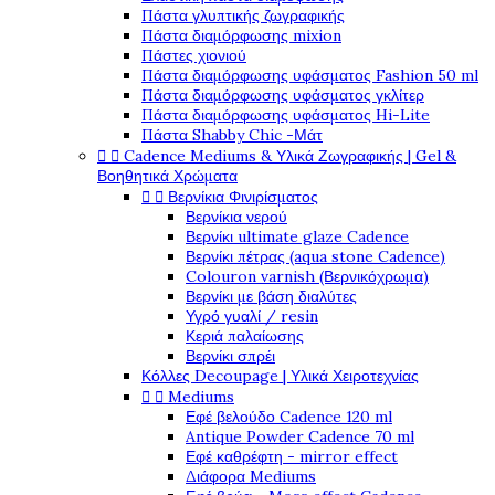
Πάστα γλυπτικής ζωγραφικής
Πάστα διαμόρφωσης mixion
Πάστες χιονιού
Πάστα διαμόρφωσης υφάσματος Fashion 50 ml
Πάστα διαμόρφωσης υφάσματος γκλίτερ
Πάστα διαμόρφωσης υφάσματος Hi-Lite
Πάστα Shabby Chic -Μάτ


Cadence Mediums & Υλικά Ζωγραφικής | Gel &
Βοηθητικά Χρώματα


Βερνίκια Φινιρίσματος
Βερνίκια νερού
Βερνίκι ultimate glaze Cadence
Βερνίκι πέτρας (aqua stone Cadence)
Colouron varnish (Βερνικόχρωμα)
Βερνίκι με βάση διαλύτες
Υγρό γυαλί / resin
Κεριά παλαίωσης
Βερνίκι σπρέι
Κόλλες Decoupage | Υλικά Χειροτεχνίας


Mediums
Εφέ βελούδο Cadence 120 ml
Antique Powder Cadence 70 ml
Εφέ καθρέφτη - mirror effect
Διάφορα Mediums