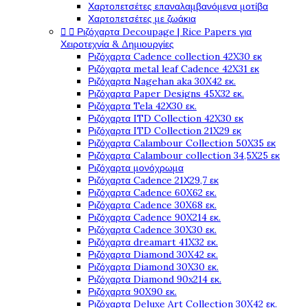
Χαρτοπετσέτες επαναλαμβανόμενα μοτίβα
Χαρτοπετσέτες με ζωάκια


Ριζόχαρτα Decoupage | Rice Papers για
Χειροτεχνία & Δημιουργίες
Ριζόχαρτα Cadence collection 42X30 εκ
Ριζόχαρτα metal leaf Cadence 42X31 εκ
Ριζόχαρτα Nagehan aka 30X42 εκ.
Ριζόχαρτα Paper Designs 45X32 εκ.
Ριζόχαρτα Tela 42Χ30 εκ.
Ριζόχαρτα ITD Collection 42X30 εκ
Ριζόχαρτα ITD Collection 21X29 εκ
Ριζόχαρτα Calambour Collection 50X35 εκ
Ριζόχαρτα Calambour collection 34,5X25 εκ
Ριζόχαρτα μονόχρωμα
Ριζόχαρτα Cadence 21Χ29,7 εκ
Ριζόχαρτα Cadence 60X62 εκ.
Ριζόχαρτα Cadence 30X68 εκ.
Ριζόχαρτα Cadence 90X214 εκ.
Ριζόχαρτα Cadence 30X30 εκ.
Ριζόχαρτα dreamart 41X32 εκ.
Ριζόχαρτα Diamond 30X42 εκ.
Ριζόχαρτα Diamond 30X30 εκ.
Ριζόχαρτα Diamond 90x214 εκ.
Ριζόχαρτα 90X90 εκ.
Ριζόχαρτα Deluxe Art Collection 30X42 εκ.