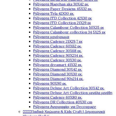
Ριζόχαρτα Nagehan aka 30X42 εκ.
Ριζόχαρτα Paper Designs 45X32 εκ.
Ριζόχαρτα Tela 42Χ30 εκ.
Ριζόχαρτα ITD Collection 42X30 εκ
Ριζόχαρτα ITD Collection 21X29 εκ
Ριζόχαρτα Calambour Collection 50X35 εκ
Ριζόχαρτα Calambour collection 34,5X25 εκ
Ριζόχαρτα μονόχρωμα
Ριζόχαρτα Cadence 21Χ29,7 εκ
Ριζόχαρτα Cadence 60X62 εκ.
Ριζόχαρτα Cadence 30X68 εκ.
Ριζόχαρτα Cadence 90X214 εκ.
Ριζόχαρτα Cadence 30X30 εκ.
Ριζόχαρτα dreamart 41X32 εκ.
Ριζόχαρτα Diamond 30X42 εκ.
Ριζόχαρτα Diamond 30X30 εκ.
Ριζόχαρτα Diamond 90x214 εκ.
Ριζόχαρτα 90X90 εκ.
Ριζόχαρτα Deluxe Art Collection 30X42 εκ.
Ριζόχαρτα Deluxe Art Collection μεγάλα μεγέθη
Ριζόχαρτα Cadence 60X80 εκ.
Ριζόχαρτα DR Collection 40X30 cm
Ριζόχαρτα Αγιογραφίες για Decoupage




Παιδικά Χρώματα & Kids Craft | Δημιουργικά