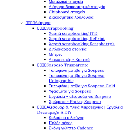
Μεταλλικά στοιχεία
Διάφορα διακοσμητικά στοιχεία
Chipboard στοιχεία
Διακοσμητικά λουλούδια




Διάφορα




Scrapbooking
Χαρτιά scrapbooking ITD
Χαρτιά scrapbooking RePrint
Χαρτιά scrapbooking Scrapberry's
Διπλόκαρφα στοιχεία
Μήτρες
Διακορευτές - Κοπτικά




Sospeso Trasparente
Τυπωμένα μοτίβα για Sospeso
Τυπωμένα μοτίβα για Sospeso
Holographic
Τυπωμένα μοτίβα για Sospeso Gold
Υφάσματα για Sospeso
Εργαλεία - αξεσουάρ για Sospeso
Χρώματα - Ρητίνες Sospeso




Αξεσουάρ & Υλικά Χειροτεχνίας | Εργαλεία
Decoupage & DIY
Καλούπια σιλικόνης
Πηλός αέρος
Σκόνη γκλίττερ Cadence