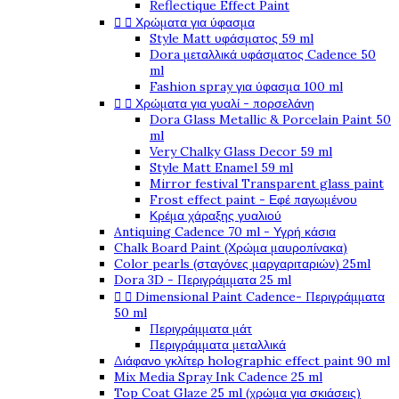
Reflectique Effect Paint


Χρώματα για ύφασμα
Style Matt υφάσματος 59 ml
Dora μεταλλικά υφάσματος Cadence 50
ml
Fashion spray για ύφασμα 100 ml


Χρώματα για γυαλί - πορσελάνη
Dora Glass Metallic & Porcelain Paint 50
ml
Very Chalky Glass Decor 59 ml
Style Matt Enamel 59 ml
Mirror festival Transparent glass paint
Frost effect paint - Εφέ παγωμένου
Κρέμα χάραξης γυαλιού
Antiquing Cadence 70 ml - Υγρή κάσια
Chalk Board Paint (Χρώμα μαυροπίνακα)
Color pearls (σταγόνες μαργαριταριών) 25ml
Dora 3D - Περιγράμματα 25 ml


Dimensional Paint Cadence- Περιγράμματα
50 ml
Περιγράμματα μάτ
Περιγράμματα μεταλλικά
Διάφανο γκλίτερ holographic effect paint 90 ml
Mix Media Spray Ink Cadence 25 ml
Top Coat Glaze 25 ml (χρώμα για σκιάσεις)