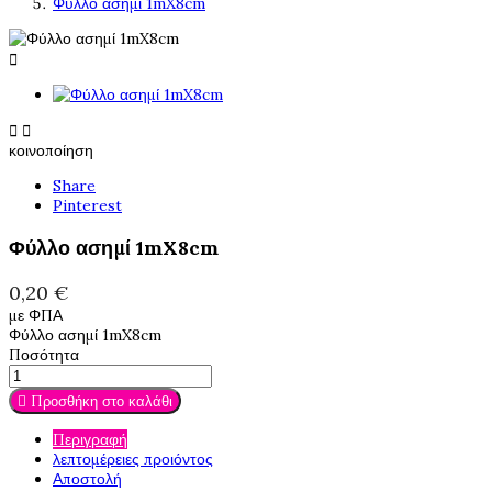
Φύλλο ασημί 1mX8cm



κοινοποίηση
Share
Pinterest
Φύλλο ασημί 1mX8cm
0,20 €
με ΦΠΑ
Φύλλο ασημί 1mX8cm
Ποσότητα

Προσθήκη στο καλάθι
Περιγραφή
λεπτομέρειες προιόντος
Αποστολή