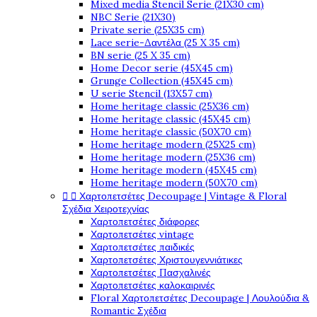
Mixed media Stencil Serie (21X30 cm)
NBC Serie (21X30)
Private serie (25X35 cm)
Lace serie-Δαντέλα (25 X 35 cm)
BN serie (25 X 35 cm)
Home Decor serie (45X45 cm)
Grunge Collection (45X45 cm)
U serie Stencil (13X57 cm)
Home heritage classic (25X36 cm)
Home heritage classic (45X45 cm)
Home heritage classic (50X70 cm)
Home heritage modern (25X25 cm)
Home heritage modern (25X36 cm)
Home heritage modern (45X45 cm)
Home heritage modern (50X70 cm)


Χαρτοπετσέτες Decoupage | Vintage & Floral
Σχέδια Χειροτεχνίας
Χαρτοπετσέτες διάφορες
Χαρτοπετσέτες vintage
Χαρτοπετσέτες παιδικές
Χαρτοπετσέτες Χριστουγεννιάτικες
Χαρτοπετσέτες Πασχαλινές
Χαρτοπετσέτες καλοκαιρινές
Floral Χαρτοπετσέτες Decoupage | Λουλούδια &
Romantic Σχέδια