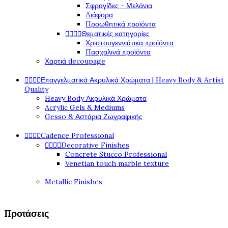
Σφραγίδες - Μελάνια
Διάφορα
Προωθητικά προϊόντα




Θεματικές κατηγορίες
Χριστουγεννιάτικα προϊόντα
Πασχαλινά προϊόντα
Χαρτιά decoupage




Επαγγελματικά Ακρυλικά Χρώματα | Heavy Body & Artist
Quality
Heavy Body Ακρυλικά Χρώματα
Acrylic Gels & Mediums
Gesso & Αστάρια Ζωγραφικής




Cadence Professional




Decorative Finishes
Concrete Stucco Professional
Venetian touch marble texture
Metallic Finishes
Προτάσεις