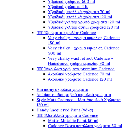
Υβριδικά χρώματα 500 ml
Υβριδικά χρώματα 2 lt
Υβριδικά μεταλλικά χρώματα 70 ml
Υβριδικά μεταλλικά χρώματα 120 ml
Υβριδικά γκλίτερ χρυσό χρώματα 120 ml
Υβριδικά γκλίτερ ασημί χρώματα 120 ml




Χρώματα κιμωλίας Cadence
Very chalky - χρώμα κιμωλίας Cadence
150 ml
Very chalky - χρώμα κιμωλίας Cadence
500 ml
Very chalky wash effect Cadence -
Ημιδιάφανο χρώμα κιμωλίας 90 ml




Ακρυλικά χρώματα premium Cadence
Ακρυλικά χρώματα Cadence 70 ml
Ακρυλικά χρώματα Cadence 120 ml
Harmony ακρυλικά χρώματα
Ambiante υδροφοβικά ακρυλικά χρώματα
Style Matt Cadence – Ματ Ακρυλικά Χρώματα
120 ml
Handy Lacquered Paint (Λάκα)




Μεταλλικά χρώματα Cadence
Matte Metallic Paint 50 ml
Cadence Dora μεταλλικά χρώματα 50 ml