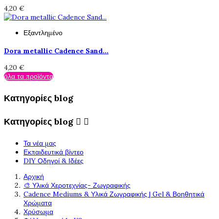
4,20 €
Εξαντλημένο
Dora metallic Cadence Sand...
4,20 €
όλα τα προϊόντα
Κατηγορίες blog
Κατηγορίες blog


Τα νέα μας
Εκπαιδευτικά βίντεο
DIY Οδηγοί & Ιδέες
Αρχική
🎨 Υλικά Χεροτεχνίας- Ζωγραφικής
Cadence Mediums & Υλικά Ζωγραφικής | Gel & Βοηθητικά
Χρώματα
Χρύσωμα