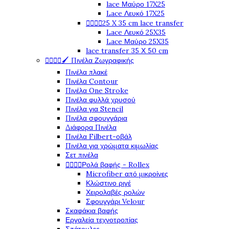
lace Μαύρο 17X25
Lace Λευκό 17X25




25 X 35 cm lace transfer
Lace Λευκό 25X35
Lace Μαύρο 25X35
lace transfer 35 Χ 50 cm




🖌️ Πινέλα Ζωγραφικής
Πινέλα πλακέ
Πινέλα Contour
Πινέλα One Stroke
Πινέλα φυλλά χρυσού
Πινέλα για Stencil
Πινέλα σφουγγάρια
Διάφορα Πινέλα
Πινέλα Filbert-οβάλ
Πινέλα για χρώματα κιμωλίας
Σετ πινέλα




Ρολά βαφής - Rollex
Microfiber από μικροίνες
Κλώστινο ριγέ
Χειρολαβές ρολών
Σφουγγάρι Velour
Σκαφάκια βαφής
Εργαλεία τεχνοτροπίας