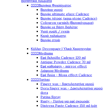
Βοηθητικά Χρώματα




Βερνίκια Φινιρίσματος
Βερνίκια νερού
Βερνίκι ultimate glaze Cadence
Βερνίκι πέτρας (aqua stone Cadence)
Colouron varnish (Βερνικόχρωμα)
Βερνίκι με βάση διαλύτες
Υγρό γυαλί / resin
Κεριά παλαίωσης
Βερνίκι σπρέι
Κόλλες Decoupage | Υλικά Χειροτεχνίας




Mediums
Εφέ βελούδο Cadence 120 ml
Antique Powder Cadence 70 ml
Εφέ καθρέφτη - mirror effect
Διάφορα Mediums
Εφέ βρύα - Moss effect Cadence




Πατίνες
Finger wax - δακτυλοπατίνα νερού
Dora finger wax - Δακτυλοπατίνα νερού
dora
Patina Spray
Rusty - Πατίνα για εφέ σκουριάς
Distress Paste Cadence 150 ml (μάτ