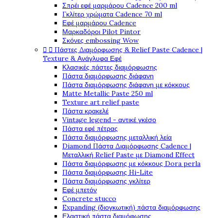
Σπρέι εφέ μαρμάρου Cadence 200 ml
Γκλίτερ χρώματα Cadence 70 ml
Εφέ μαρμάρου Cadence
Μαρκαδόροι Pilot Pintor
Σκόνες embossing Wow


Πάστες Διαμόρφωσης & Relief Paste Cadence |
Texture & Ανάγλυφα Εφέ
Κλασικές πάστες διαμόρφωσης
Πάστα διαμόρφωσης διάφανη
Πάστα διαμόρφωσης διάφανη με κόκκους
Matte Metallic Paste 250 ml
Texture art relief paste
Πάστα κρακελέ
Vintage legend - αντικέ γκέσο
Πάστα εφέ πέτρας
Πάστα διαμόρφωσης μεταλλική λεία
Diamond Πάστα Διαμόρφωσης Cadence |
Μεταλλική Relief Paste με Diamond Effect
Πάστα διαμόρφωσης με κόκκους Dora perla
Πάστα διαμόρφωσης Hi-Lite
Πάστα διαμόρφωσης γκλίτερ
Εφέ μπετόν
Concrete stucco
Expanding (διογκωτική) πάστα διαμόρφωσης
Ελαστική πάστα διαμόφωσης