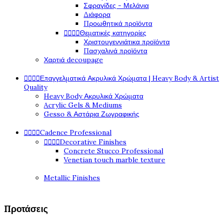
Σφραγίδες - Μελάνια
Διάφορα
Προωθητικά προϊόντα




Θεματικές κατηγορίες
Χριστουγεννιάτικα προϊόντα
Πασχαλινά προϊόντα
Χαρτιά decoupage




Επαγγελματικά Ακρυλικά Χρώματα | Heavy Body & Artist
Quality
Heavy Body Ακρυλικά Χρώματα
Acrylic Gels & Mediums
Gesso & Αστάρια Ζωγραφικής




Cadence Professional




Decorative Finishes
Concrete Stucco Professional
Venetian touch marble texture
Metallic Finishes
Προτάσεις