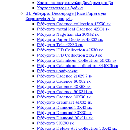
Χαρτοπετσέτες επαναλαμβανόμενα μοτίβα
Χαρτοπετσέτες με ζωάκια


Ριζόχαρτα Decoupage | Rice Papers για
Χειροτεχνία & Δημιουργίες
Ριζόχαρτα Cadence collection 42X30 εκ
Ριζόχαρτα metal leaf Cadence 42X31 εκ
Ριζόχαρτα Nagehan aka 30X42 εκ.
Ριζόχαρτα Paper Designs 45X32 εκ.
Ριζόχαρτα Tela 42Χ30 εκ.
Ριζόχαρτα ITD Collection 42X30 εκ
Ριζόχαρτα ITD Collection 21X29 εκ
Ριζόχαρτα Calambour Collection 50X35 εκ
Ριζόχαρτα Calambour collection 34,5X25 εκ
Ριζόχαρτα μονόχρωμα
Ριζόχαρτα Cadence 21Χ29,7 εκ
Ριζόχαρτα Cadence 60X62 εκ.
Ριζόχαρτα Cadence 30X68 εκ.
Ριζόχαρτα Cadence 90X214 εκ.
Ριζόχαρτα Cadence 30X30 εκ.
Ριζόχαρτα dreamart 41X32 εκ.
Ριζόχαρτα Diamond 30X42 εκ.
Ριζόχαρτα Diamond 30X30 εκ.
Ριζόχαρτα Diamond 90x214 εκ.
Ριζόχαρτα 90X90 εκ.
Ριζόχαρτα Deluxe Art Collection 30X42 εκ.