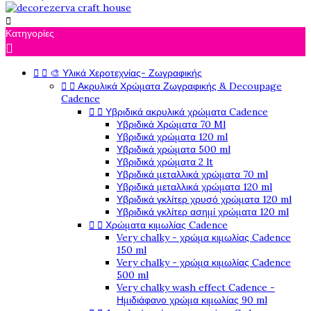

Κατηγορίες



🎨 Υλικά Χεροτεχνίας- Ζωγραφικής


Ακρυλικά Χρώματα Ζωγραφικής & Decoupage
Cadence


Υβριδικά ακρυλικά χρώματα Cadence
Υβριδικά Χρώματα 70 Ml
Υβριδικά χρώματα 120 ml
Υβριδικά χρώματα 500 ml
Υβριδικά χρώματα 2 lt
Υβριδικά μεταλλικά χρώματα 70 ml
Υβριδικά μεταλλικά χρώματα 120 ml
Υβριδικά γκλίτερ χρυσό χρώματα 120 ml
Υβριδικά γκλίτερ ασημί χρώματα 120 ml


Χρώματα κιμωλίας Cadence
Very chalky - χρώμα κιμωλίας Cadence
150 ml
Very chalky - χρώμα κιμωλίας Cadence
500 ml
Very chalky wash effect Cadence -
Ημιδιάφανο χρώμα κιμωλίας 90 ml