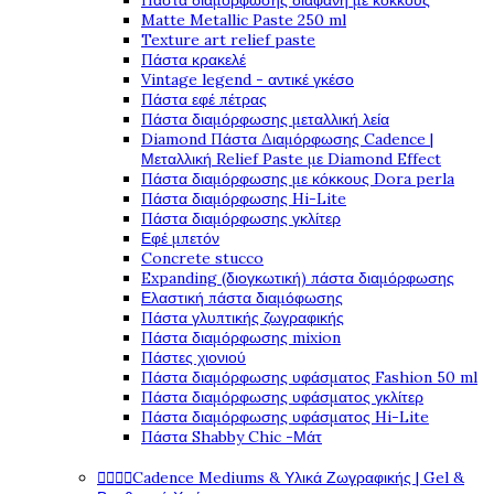
Πάστα διαμόρφωσης διάφανη με κόκκους
Matte Metallic Paste 250 ml
Texture art relief paste
Πάστα κρακελέ
Vintage legend - αντικέ γκέσο
Πάστα εφέ πέτρας
Πάστα διαμόρφωσης μεταλλική λεία
Diamond Πάστα Διαμόρφωσης Cadence |
Μεταλλική Relief Paste με Diamond Effect
Πάστα διαμόρφωσης με κόκκους Dora perla
Πάστα διαμόρφωσης Hi-Lite
Πάστα διαμόρφωσης γκλίτερ
Εφέ μπετόν
Concrete stucco
Expanding (διογκωτική) πάστα διαμόρφωσης
Ελαστική πάστα διαμόφωσης
Πάστα γλυπτικής ζωγραφικής
Πάστα διαμόρφωσης mixion
Πάστες χιονιού
Πάστα διαμόρφωσης υφάσματος Fashion 50 ml
Πάστα διαμόρφωσης υφάσματος γκλίτερ
Πάστα διαμόρφωσης υφάσματος Hi-Lite
Πάστα Shabby Chic -Μάτ




Cadence Mediums & Υλικά Ζωγραφικής | Gel &