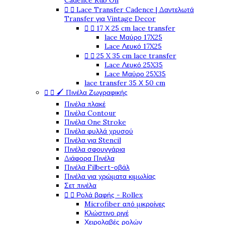
Cadence Rub On


Lace Transfer Cadence | Δαντελωτά
Transfer για Vintage Decor


17 Χ 25 cm lace transfer
lace Μαύρο 17X25
Lace Λευκό 17X25


25 X 35 cm lace transfer
Lace Λευκό 25X35
Lace Μαύρο 25X35
lace transfer 35 Χ 50 cm


🖌️ Πινέλα Ζωγραφικής
Πινέλα πλακέ
Πινέλα Contour
Πινέλα One Stroke
Πινέλα φυλλά χρυσού
Πινέλα για Stencil
Πινέλα σφουγγάρια
Διάφορα Πινέλα
Πινέλα Filbert-οβάλ
Πινέλα για χρώματα κιμωλίας
Σετ πινέλα


Ρολά βαφής - Rollex
Microfiber από μικροίνες
Κλώστινο ριγέ
Χειρολαβές ρολών