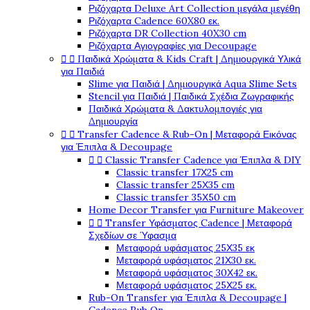
Ριζόχαρτα Deluxe Art Collection μεγάλα μεγέθη
Ριζόχαρτα Cadence 60X80 εκ.
Ριζόχαρτα DR Collection 40X30 cm
Ριζόχαρτα Αγιογραφίες για Decoupage


Παιδικά Χρώματα & Kids Craft | Δημιουργικά Υλικά
για Παιδιά
Slime για Παιδιά | Δημιουργικά Aqua Slime Sets
Stencil για Παιδιά | Παιδικά Σχέδια Ζωγραφικής
Παιδικά Χρώματα & Δακτυλομπογιές για
Δημιουργία


Transfer Cadence & Rub-On | Μεταφορά Εικόνας
για Έπιπλα & Decoupage


Classic Transfer Cadence για Έπιπλα & DIY
Classic transfer 17Χ25 cm
Classic transfer 25Χ35 cm
Classic transfer 35Χ50 cm
Home Decor Transfer για Furniture Makeover


Transfer Υφάσματος Cadence | Μεταφορά
Σχεδίων σε Ύφασμα
Μεταφορά υφάσματος 25Χ35 εκ
Μεταφορά υφάσματος 21Χ30 εκ.
Μεταφορά υφάσματος 30Χ42 εκ.
Μεταφορά υφάσματος 25Χ25 εκ.
Rub-On Transfer για Έπιπλα & Decoupage |