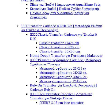
Υλικά για Παιδιά
Slime για Παιδιά | Δημιουργικά Aqua Slime Sets
Stencil για Παιδιά | Παιδικά Σχέδια Ζωγραφικής
Παιδικά Χρώματα & Δακτυλομπογιές για
Δημιουργία




Transfer Cadence & Rub-On | Μεταφορά Εικόνας
για Έπιπλα & Decoupage




Classic Transfer Cadence για Έπιπλα &
DIY
Classic transfer 17Χ25 cm
Classic transfer 25Χ35 cm
Classic transfer 35Χ50 cm
Home Decor Transfer για Furniture Makeover




Transfer Υφάσματος Cadence | Μεταφορά
Σχεδίων σε Ύφασμα
Μεταφορά υφάσματος 25Χ35 εκ
Μεταφορά υφάσματος 21Χ30 εκ.
Μεταφορά υφάσματος 30Χ42 εκ.
Μεταφορά υφάσματος 25Χ25 εκ.
Rub-On Transfer για Έπιπλα & Decoupage |
Cadence Rub On




Lace Transfer Cadence | Δαντελωτά
Transfer για Vintage Decor




17 Χ 25 cm lace transfer