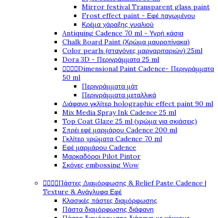
Mirror festival Transparent glass paint
Frost effect paint - Εφέ παγωμένου
Κρέμα χάραξης γυαλιού
Antiquing Cadence 70 ml - Υγρή κάσια
Chalk Board Paint (Χρώμα μαυροπίνακα)
Color pearls (σταγόνες μαργαριταριών) 25ml
Dora 3D - Περιγράμματα 25 ml




Dimensional Paint Cadence- Περιγράμματα
50 ml
Περιγράμματα μάτ
Περιγράμματα μεταλλικά
Διάφανο γκλίτερ holographic effect paint 90 ml
Mix Media Spray Ink Cadence 25 ml
Top Coat Glaze 25 ml (χρώμα για σκιάσεις)
Σπρέι εφέ μαρμάρου Cadence 200 ml
Γκλίτερ χρώματα Cadence 70 ml
Εφέ μαρμάρου Cadence
Μαρκαδόροι Pilot Pintor
Σκόνες embossing Wow




Πάστες Διαμόρφωσης & Relief Paste Cadence |
Texture & Ανάγλυφα Εφέ
Κλασικές πάστες διαμόρφωσης
Πάστα διαμόρφωσης διάφανη