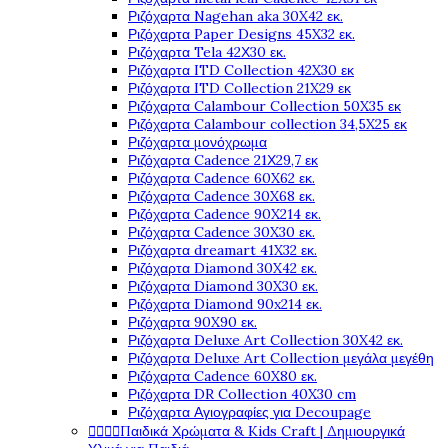
Ριζόχαρτα Nagehan aka 30X42 εκ.
Ριζόχαρτα Paper Designs 45X32 εκ.
Ριζόχαρτα Tela 42Χ30 εκ.
Ριζόχαρτα ITD Collection 42X30 εκ
Ριζόχαρτα ITD Collection 21X29 εκ
Ριζόχαρτα Calambour Collection 50X35 εκ
Ριζόχαρτα Calambour collection 34,5X25 εκ
Ριζόχαρτα μονόχρωμα
Ριζόχαρτα Cadence 21Χ29,7 εκ
Ριζόχαρτα Cadence 60X62 εκ.
Ριζόχαρτα Cadence 30X68 εκ.
Ριζόχαρτα Cadence 90X214 εκ.
Ριζόχαρτα Cadence 30X30 εκ.
Ριζόχαρτα dreamart 41X32 εκ.
Ριζόχαρτα Diamond 30X42 εκ.
Ριζόχαρτα Diamond 30X30 εκ.
Ριζόχαρτα Diamond 90x214 εκ.
Ριζόχαρτα 90X90 εκ.
Ριζόχαρτα Deluxe Art Collection 30X42 εκ.
Ριζόχαρτα Deluxe Art Collection μεγάλα μεγέθη
Ριζόχαρτα Cadence 60X80 εκ.
Ριζόχαρτα DR Collection 40X30 cm
Ριζόχαρτα Αγιογραφίες για Decoupage




Παιδικά Χρώματα & Kids Craft | Δημιουργικά