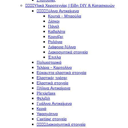
Σπάτουλες




Υλικά Χειροτεχνίας | Είδη DIY & Κατασκευών




Ξύλινα Αντικείμενα
Κουτιά - Μπαούλα
Δίσκοι
Πάνελ
Καβαλέτα
Κορνίζες
Ρολόγια
Διάφορα ξύλινα
Διακοσμητικά στοιχεία
Έπιπλα
Πολυεστερικά
Τελάρα - Καρτολίνα
Εύκαμπτα ελαστικά στοιχεία
Ελαστικές τρέσες
Ελαστικά στοιχεία
Πήλινα Αντικείμενα
Plexiglass
Φελιζόλ
Γυάλινα Αντικείμενα
Κεριά
Υφασμάτινα
Casting στοιχεία




Διακοσμητικά στοιχεία