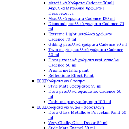
Μεταλλικά Χρώματα Cadence 70ml |
Ακρυλικά Μεταλλικά Χρώματα |
Decorezerva
Μεταλλικά χρώματα Cadence 120 ml
Diamond μεταλλικά χρώματα Cadence 70
ml
Extreme Light μεταλλικά χρώματα
Cadence 70 ml
Gilding μεταλλικά χρώματα Cadence 70 ml
Twin magic μεταλλικά χρώματα Cadence
50 ml
Dora μεταλλικά χρώματα κερί-σαπούνι
Cadence 50 ml
Prisma metallic paint
Reflectique Effect Paint




Χρώματα για ύφασμα
Style Matt υφάσματος 59 ml
Dora μεταλλικά υφάσματος Cadence 50
ml
Fashion spray για ύφασμα 100 ml




Χρώματα για γυαλί - πορσελάνη
Dora Glass Metallic & Porcelain Paint 50
ml
Very Chalky Glass Decor 59 ml
Style Matt Enamel 59 ml