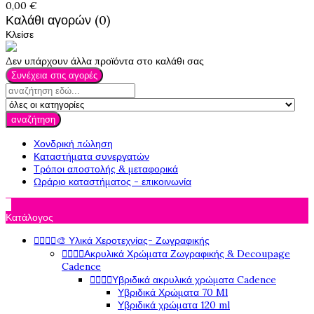
0,00 €
Καλάθι αγορών (0)
Κλείσε
Δεν υπάρχουν άλλα προϊόντα στο καλάθι σας
Συνέχεια στις αγορές
αναζήτηση
Χονδρική πώληση
Καταστήματα συνεργατών
Τρόποι αποστολής & μεταφορικά
Ωράριο καταστήματος - επικοινωνία

Κατάλογος




🎨 Υλικά Χεροτεχνίας- Ζωγραφικής




Ακρυλικά Χρώματα Ζωγραφικής & Decoupage
Cadence




Υβριδικά ακρυλικά χρώματα Cadence
Υβριδικά Χρώματα 70 Ml
Υβριδικά χρώματα 120 ml