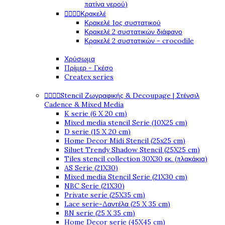
πατίνα νερού)




Κρακελέ
Κρακελέ 1ος συστατικού
Κρακελέ 2 συστατικών διάφανο
Κρακελέ 2 συστατικών - crocodile
Χρύσωμα
Πρίμερ - Γκέσο
Createx series




Stencil Ζωγραφικής & Decoupage | Στένσιλ
Cadence & Mixed Media
K serie (6 X 20 cm)
Mixed media stencil Serie (10X25 cm)
D serie (15 X 20 cm)
Home Decor Midi Stencil (25x25 cm)
Siluet Trendy Shadow Stencil (25X25 cm)
Tiles stencil collection 30X30 εκ. (πλακάκια)
AS Serie (21X30)
Mixed media Stencil Serie (21X30 cm)
NBC Serie (21X30)
Private serie (25X35 cm)
Lace serie-Δαντέλα (25 X 35 cm)
BN serie (25 X 35 cm)
Home Decor serie (45X45 cm)