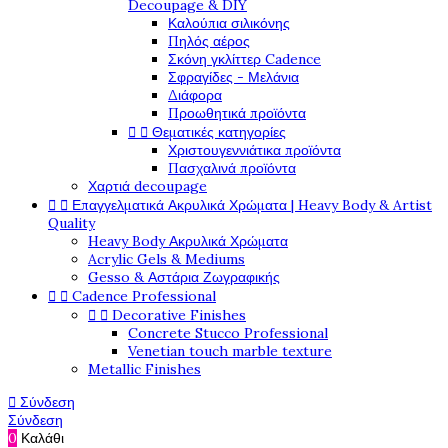
Decoupage & DIY
Καλούπια σιλικόνης
Πηλός αέρος
Σκόνη γκλίττερ Cadence
Σφραγίδες - Μελάνια
Διάφορα
Προωθητικά προϊόντα


Θεματικές κατηγορίες
Χριστουγεννιάτικα προϊόντα
Πασχαλινά προϊόντα
Χαρτιά decoupage


Επαγγελματικά Ακρυλικά Χρώματα | Heavy Body & Artist
Quality
Heavy Body Ακρυλικά Χρώματα
Acrylic Gels & Mediums
Gesso & Αστάρια Ζωγραφικής


Cadence Professional


Decorative Finishes
Concrete Stucco Professional
Venetian touch marble texture
Metallic Finishes

Σύνδεση
Σύνδεση
0
Καλάθι