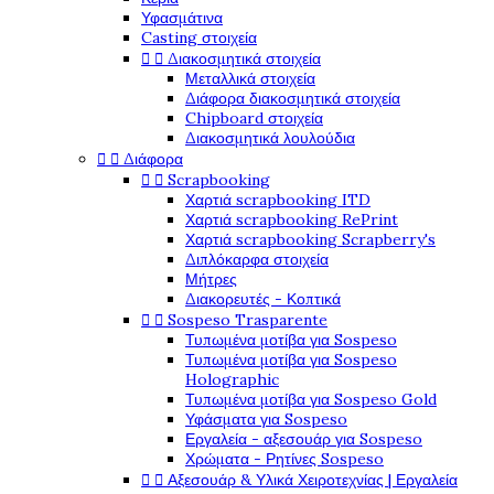
Υφασμάτινα
Casting στοιχεία


Διακοσμητικά στοιχεία
Μεταλλικά στοιχεία
Διάφορα διακοσμητικά στοιχεία
Chipboard στοιχεία
Διακοσμητικά λουλούδια


Διάφορα


Scrapbooking
Χαρτιά scrapbooking ITD
Χαρτιά scrapbooking RePrint
Χαρτιά scrapbooking Scrapberry's
Διπλόκαρφα στοιχεία
Μήτρες
Διακορευτές - Κοπτικά


Sospeso Trasparente
Τυπωμένα μοτίβα για Sospeso
Τυπωμένα μοτίβα για Sospeso
Holographic
Τυπωμένα μοτίβα για Sospeso Gold
Υφάσματα για Sospeso
Εργαλεία - αξεσουάρ για Sospeso
Χρώματα - Ρητίνες Sospeso


Αξεσουάρ & Υλικά Χειροτεχνίας | Εργαλεία