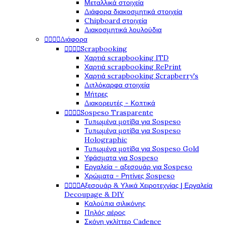
Μεταλλικά στοιχεία
Διάφορα διακοσμητικά στοιχεία
Chipboard στοιχεία
Διακοσμητικά λουλούδια




Διάφορα




Scrapbooking
Χαρτιά scrapbooking ITD
Χαρτιά scrapbooking RePrint
Χαρτιά scrapbooking Scrapberry's
Διπλόκαρφα στοιχεία
Μήτρες
Διακορευτές - Κοπτικά




Sospeso Trasparente
Τυπωμένα μοτίβα για Sospeso
Τυπωμένα μοτίβα για Sospeso
Holographic
Τυπωμένα μοτίβα για Sospeso Gold
Υφάσματα για Sospeso
Εργαλεία - αξεσουάρ για Sospeso
Χρώματα - Ρητίνες Sospeso




Αξεσουάρ & Υλικά Χειροτεχνίας | Εργαλεία
Decoupage & DIY
Καλούπια σιλικόνης
Πηλός αέρος
Σκόνη γκλίττερ Cadence