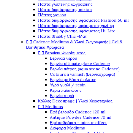
Πάστα γλυπτικής ζωγραφικής
Πάστα διαμόρφωσης mixion
Πάστες χιονιού
Πάστα διαμόρφωσης υφάσματος Fashion 50 ml
Πάστα διαμόρφωσης υφάσματος γκλίτερ
Πάστα διαμόρφωσης υφάσματος Hi-Lite
Πάστα Shabby Chic -Μάτ


Cadence Mediums & Υλικά Ζωγραφικής | Gel &
Βοηθητικά Χρώματα


Βερνίκια Φινιρίσματος
Βερνίκια νερού
Βερνίκι ultimate glaze Cadence
Βερνίκι πέτρας (aqua stone Cadence)
Colouron varnish (Βερνικόχρωμα)
Βερνίκι με βάση διαλύτες
Υγρό γυαλί / resin
Κεριά παλαίωσης
Βερνίκι σπρέι
Κόλλες Decoupage | Υλικά Χειροτεχνίας


Mediums
Εφέ βελούδο Cadence 120 ml
Antique Powder Cadence 70 ml
Εφέ καθρέφτη - mirror effect
Διάφορα Mediums