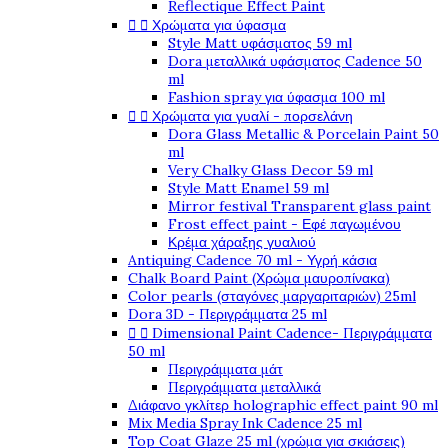
Reflectique Effect Paint


Χρώματα για ύφασμα
Style Matt υφάσματος 59 ml
Dora μεταλλικά υφάσματος Cadence 50
ml
Fashion spray για ύφασμα 100 ml


Χρώματα για γυαλί - πορσελάνη
Dora Glass Metallic & Porcelain Paint 50
ml
Very Chalky Glass Decor 59 ml
Style Matt Enamel 59 ml
Mirror festival Transparent glass paint
Frost effect paint - Εφέ παγωμένου
Κρέμα χάραξης γυαλιού
Antiquing Cadence 70 ml - Υγρή κάσια
Chalk Board Paint (Χρώμα μαυροπίνακα)
Color pearls (σταγόνες μαργαριταριών) 25ml
Dora 3D - Περιγράμματα 25 ml


Dimensional Paint Cadence- Περιγράμματα
50 ml
Περιγράμματα μάτ
Περιγράμματα μεταλλικά
Διάφανο γκλίτερ holographic effect paint 90 ml
Mix Media Spray Ink Cadence 25 ml
Top Coat Glaze 25 ml (χρώμα για σκιάσεις)