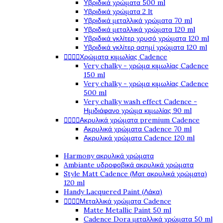
Υβριδικά χρώματα 500 ml
Υβριδικά χρώματα 2 lt
Υβριδικά μεταλλικά χρώματα 70 ml
Υβριδικά μεταλλικά χρώματα 120 ml
Υβριδικά γκλίτερ χρυσό χρώματα 120 ml
Υβριδικά γκλίτερ ασημί χρώματα 120 ml




Χρώματα κιμωλίας Cadence
Very chalky - χρώμα κιμωλίας Cadence
150 ml
Very chalky - χρώμα κιμωλίας Cadence
500 ml
Very chalky wash effect Cadence -
Ημιδιάφανο χρώμα κιμωλίας 90 ml




Ακρυλικά χρώματα premium Cadence
Ακρυλικά χρώματα Cadence 70 ml
Ακρυλικά χρώματα Cadence 120 ml
Harmony ακρυλικά χρώματα
Ambiante υδροφοβικά ακρυλικά χρώματα
Style Matt Cadence (Ματ ακρυλικά χρώματα)
120 ml
Handy Lacquered Paint (Λάκα)




Μεταλλικά χρώματα Cadence
Matte Metallic Paint 50 ml
Cadence Dora μεταλλικά χρώματα 50 ml