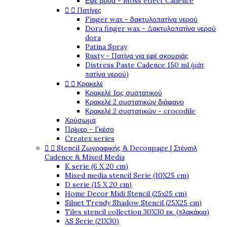
Εφέ βρύα - Moss effect Cadence


Πατίνες
Finger wax - δακτυλοπατίνα νερού
Dora finger wax - Δακτυλοπατίνα νερού
dora
Patina Spray
Rusty - Πατίνα για εφέ σκουριάς
Distress Paste Cadence 150 ml (μάτ
πατίνα νερού)


Κρακελέ
Κρακελέ 1ος συστατικού
Κρακελέ 2 συστατικών διάφανο
Κρακελέ 2 συστατικών - crocodile
Χρύσωμα
Πρίμερ - Γκέσο
Createx series


Stencil Ζωγραφικής & Decoupage | Στένσιλ
Cadence & Mixed Media
K serie (6 X 20 cm)
Mixed media stencil Serie (10X25 cm)
D serie (15 X 20 cm)
Home Decor Midi Stencil (25x25 cm)
Siluet Trendy Shadow Stencil (25X25 cm)
Tiles stencil collection 30X30 εκ. (πλακάκια)
AS Serie (21X30)