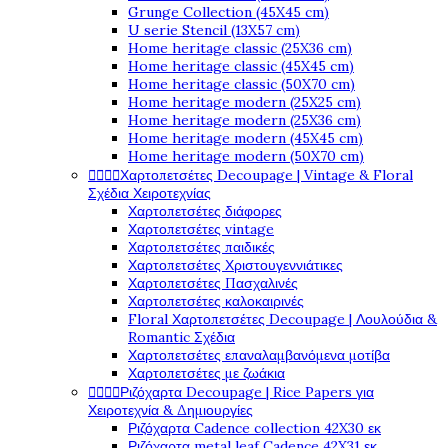
Grunge Collection (45X45 cm)
U serie Stencil (13X57 cm)
Home heritage classic (25X36 cm)
Home heritage classic (45X45 cm)
Home heritage classic (50X70 cm)
Home heritage modern (25X25 cm)
Home heritage modern (25X36 cm)
Home heritage modern (45X45 cm)
Home heritage modern (50X70 cm)




Χαρτοπετσέτες Decoupage | Vintage & Floral
Σχέδια Χειροτεχνίας
Χαρτοπετσέτες διάφορες
Χαρτοπετσέτες vintage
Χαρτοπετσέτες παιδικές
Χαρτοπετσέτες Χριστουγεννιάτικες
Χαρτοπετσέτες Πασχαλινές
Χαρτοπετσέτες καλοκαιρινές
Floral Χαρτοπετσέτες Decoupage | Λουλούδια &
Romantic Σχέδια
Χαρτοπετσέτες επαναλαμβανόμενα μοτίβα
Χαρτοπετσέτες με ζωάκια




Ριζόχαρτα Decoupage | Rice Papers για
Χειροτεχνία & Δημιουργίες
Ριζόχαρτα Cadence collection 42X30 εκ
Ριζόχαρτα metal leaf Cadence 42X31 εκ