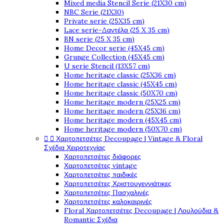
Mixed media Stencil Serie (21X30 cm)
NBC Serie (21X30)
Private serie (25X35 cm)
Lace serie-Δαντέλα (25 X 35 cm)
BN serie (25 X 35 cm)
Home Decor serie (45X45 cm)
Grunge Collection (45X45 cm)
U serie Stencil (13X57 cm)
Home heritage classic (25X36 cm)
Home heritage classic (45X45 cm)
Home heritage classic (50X70 cm)
Home heritage modern (25X25 cm)
Home heritage modern (25X36 cm)
Home heritage modern (45X45 cm)
Home heritage modern (50X70 cm)


Χαρτοπετσέτες Decoupage | Vintage & Floral
Σχέδια Χειροτεχνίας
Χαρτοπετσέτες διάφορες
Χαρτοπετσέτες vintage
Χαρτοπετσέτες παιδικές
Χαρτοπετσέτες Χριστουγεννιάτικες
Χαρτοπετσέτες Πασχαλινές
Χαρτοπετσέτες καλοκαιρινές
Floral Χαρτοπετσέτες Decoupage | Λουλούδια &
Romantic Σχέδια