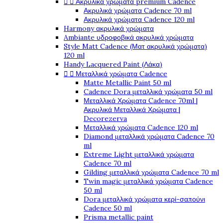


Ακρυλικά χρώματα premium Cadence
Ακρυλικά χρώματα Cadence 70 ml
Ακρυλικά χρώματα Cadence 120 ml
Harmony ακρυλικά χρώματα
Ambiante υδροφοβικά ακρυλικά χρώματα
Style Matt Cadence (Ματ ακρυλικά χρώματα)
120 ml
Handy Lacquered Paint (Λάκα)


Μεταλλικά χρώματα Cadence
Matte Metallic Paint 50 ml
Cadence Dora μεταλλικά χρώματα 50 ml
Μεταλλικά Χρώματα Cadence 70ml |
Ακρυλικά Μεταλλικά Χρώματα |
Decorezerva
Μεταλλικά χρώματα Cadence 120 ml
Diamond μεταλλικά χρώματα Cadence 70
ml
Extreme Light μεταλλικά χρώματα
Cadence 70 ml
Gilding μεταλλικά χρώματα Cadence 70 ml
Twin magic μεταλλικά χρώματα Cadence
50 ml
Dora μεταλλικά χρώματα κερί-σαπούνι
Cadence 50 ml
Prisma metallic paint