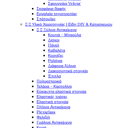
Σφουγγάρι Velour
Σκαφάκια βαφής
Εργαλεία τεχνοτροπίας
Σπάτουλες


Υλικά Χειροτεχνίας | Είδη DIY & Κατασκευών


Ξύλινα Αντικείμενα
Κουτιά - Μπαούλα
Δίσκοι
Πάνελ
Καβαλέτα
Κορνίζες
Ρολόγια
Διάφορα ξύλινα
Διακοσμητικά στοιχεία
Έπιπλα
Πολυεστερικά
Τελάρα - Καρτολίνα
Εύκαμπτα ελαστικά στοιχεία
Ελαστικές τρέσες
Ελαστικά στοιχεία
Πήλινα Αντικείμενα
Plexiglass
Φελιζόλ
Γυάλινα Αντικείμενα
Κεριά