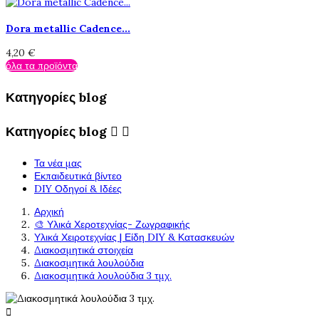
Dora metallic Cadence...
4,20 €
όλα τα προϊόντα
Κατηγορίες blog
Κατηγορίες blog


Τα νέα μας
Εκπαιδευτικά βίντεο
DIY Οδηγοί & Ιδέες
Αρχική
🎨 Υλικά Χεροτεχνίας- Ζωγραφικής
Υλικά Χειροτεχνίας | Είδη DIY & Κατασκευών
Διακοσμητικά στοιχεία
Διακοσμητικά λουλούδια
Διακοσμητικά λουλούδια 3 τμχ.
