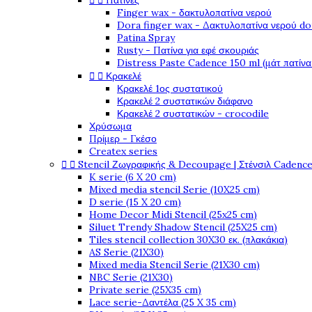


Πατίνες
Finger wax - δακτυλοπατίνα νερού
Dora finger wax - Δακτυλοπατίνα νερού do
Patina Spray
Rusty - Πατίνα για εφέ σκουριάς
Distress Paste Cadence 150 ml (μάτ πατίνα


Κρακελέ
Κρακελέ 1ος συστατικού
Κρακελέ 2 συστατικών διάφανο
Κρακελέ 2 συστατικών - crocodile
Χρύσωμα
Πρίμερ - Γκέσο
Createx series


Stencil Ζωγραφικής & Decoupage | Στένσιλ Cadenc
K serie (6 X 20 cm)
Mixed media stencil Serie (10X25 cm)
D serie (15 X 20 cm)
Home Decor Midi Stencil (25x25 cm)
Siluet Trendy Shadow Stencil (25X25 cm)
Tiles stencil collection 30X30 εκ. (πλακάκια)
AS Serie (21X30)
Mixed media Stencil Serie (21X30 cm)
NBC Serie (21X30)
Private serie (25X35 cm)
Lace serie-Δαντέλα (25 X 35 cm)