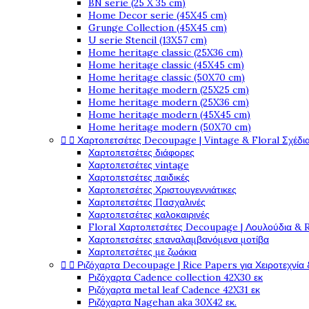
BN serie (25 X 35 cm)
Home Decor serie (45X45 cm)
Grunge Collection (45X45 cm)
U serie Stencil (13X57 cm)
Home heritage classic (25X36 cm)
Home heritage classic (45X45 cm)
Home heritage classic (50X70 cm)
Home heritage modern (25X25 cm)
Home heritage modern (25X36 cm)
Home heritage modern (45X45 cm)
Home heritage modern (50X70 cm)


Χαρτοπετσέτες Decoupage | Vintage & Floral Σχέδια
Χαρτοπετσέτες διάφορες
Χαρτοπετσέτες vintage
Χαρτοπετσέτες παιδικές
Χαρτοπετσέτες Χριστουγεννιάτικες
Χαρτοπετσέτες Πασχαλινές
Χαρτοπετσέτες καλοκαιρινές
Floral Χαρτοπετσέτες Decoupage | Λουλούδια & 
Χαρτοπετσέτες επαναλαμβανόμενα μοτίβα
Χαρτοπετσέτες με ζωάκια


Ριζόχαρτα Decoupage | Rice Papers για Χειροτεχνία 
Ριζόχαρτα Cadence collection 42X30 εκ
Ριζόχαρτα metal leaf Cadence 42X31 εκ
Ριζόχαρτα Nagehan aka 30X42 εκ.