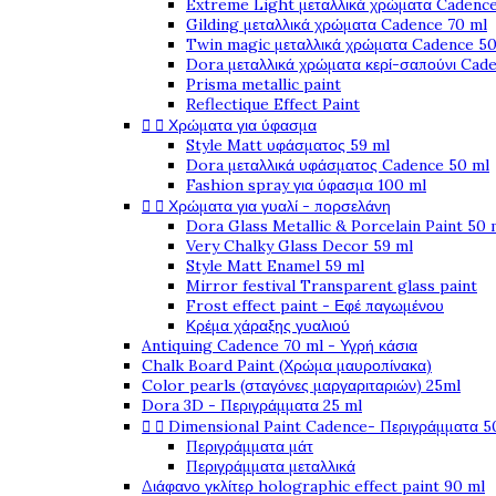
Extreme Light μεταλλικά χρώματα Cadence
Gilding μεταλλικά χρώματα Cadence 70 ml
Twin magic μεταλλικά χρώματα Cadence 50
Dora μεταλλικά χρώματα κερί-σαπούνι Cad
Prisma metallic paint
Reflectique Effect Paint


Χρώματα για ύφασμα
Style Matt υφάσματος 59 ml
Dora μεταλλικά υφάσματος Cadence 50 ml
Fashion spray για ύφασμα 100 ml


Χρώματα για γυαλί - πορσελάνη
Dora Glass Metallic & Porcelain Paint 50 
Very Chalky Glass Decor 59 ml
Style Matt Enamel 59 ml
Mirror festival Transparent glass paint
Frost effect paint - Εφέ παγωμένου
Κρέμα χάραξης γυαλιού
Antiquing Cadence 70 ml - Υγρή κάσια
Chalk Board Paint (Χρώμα μαυροπίνακα)
Color pearls (σταγόνες μαργαριταριών) 25ml
Dora 3D - Περιγράμματα 25 ml


Dimensional Paint Cadence- Περιγράμματα 5
Περιγράμματα μάτ
Περιγράμματα μεταλλικά
Διάφανο γκλίτερ holographic effect paint 90 ml