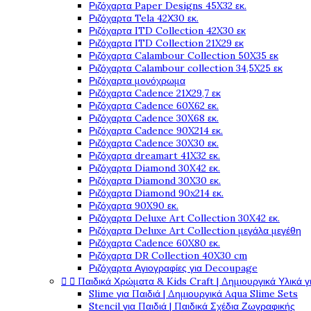
Ριζόχαρτα Paper Designs 45X32 εκ.
Ριζόχαρτα Tela 42Χ30 εκ.
Ριζόχαρτα ITD Collection 42X30 εκ
Ριζόχαρτα ITD Collection 21X29 εκ
Ριζόχαρτα Calambour Collection 50X35 εκ
Ριζόχαρτα Calambour collection 34,5X25 εκ
Ριζόχαρτα μονόχρωμα
Ριζόχαρτα Cadence 21Χ29,7 εκ
Ριζόχαρτα Cadence 60X62 εκ.
Ριζόχαρτα Cadence 30X68 εκ.
Ριζόχαρτα Cadence 90X214 εκ.
Ριζόχαρτα Cadence 30X30 εκ.
Ριζόχαρτα dreamart 41X32 εκ.
Ριζόχαρτα Diamond 30X42 εκ.
Ριζόχαρτα Diamond 30X30 εκ.
Ριζόχαρτα Diamond 90x214 εκ.
Ριζόχαρτα 90X90 εκ.
Ριζόχαρτα Deluxe Art Collection 30X42 εκ.
Ριζόχαρτα Deluxe Art Collection μεγάλα μεγέθη
Ριζόχαρτα Cadence 60X80 εκ.
Ριζόχαρτα DR Collection 40X30 cm
Ριζόχαρτα Αγιογραφίες για Decoupage


Παιδικά Χρώματα & Kids Craft | Δημιουργικά Υλικά γ
Slime για Παιδιά | Δημιουργικά Aqua Slime Sets
Stencil για Παιδιά | Παιδικά Σχέδια Ζωγραφικής