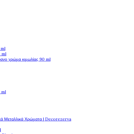
 ml
 ml
φανο χρώμα κιμωλίας 90 ml
 ml
κά Μεταλλικά Χρώματα | Decorezerva
l