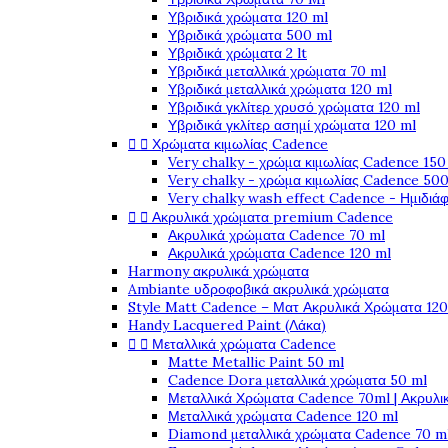
Υβριδικά χρώματα 120 ml
Υβριδικά χρώματα 500 ml
Υβριδικά χρώματα 2 lt
Υβριδικά μεταλλικά χρώματα 70 ml
Υβριδικά μεταλλικά χρώματα 120 ml
Υβριδικά γκλίτερ χρυσό χρώματα 120 ml
Υβριδικά γκλίτερ ασημί χρώματα 120 ml


Χρώματα κιμωλίας Cadence
Very chalky - χρώμα κιμωλίας Cadence 150
Very chalky - χρώμα κιμωλίας Cadence 500
Very chalky wash effect Cadence - Ημιδιά


Ακρυλικά χρώματα premium Cadence
Ακρυλικά χρώματα Cadence 70 ml
Ακρυλικά χρώματα Cadence 120 ml
Harmony ακρυλικά χρώματα
Ambiante υδροφοβικά ακρυλικά χρώματα
Style Matt Cadence – Ματ Ακρυλικά Χρώματα 120
Handy Lacquered Paint (Λάκα)


Μεταλλικά χρώματα Cadence
Matte Metallic Paint 50 ml
Cadence Dora μεταλλικά χρώματα 50 ml
Μεταλλικά Χρώματα Cadence 70ml | Ακρυλι
Μεταλλικά χρώματα Cadence 120 ml
Diamond μεταλλικά χρώματα Cadence 70 m