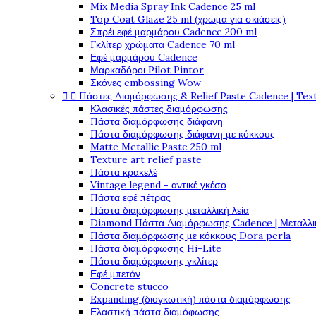
Mix Media Spray Ink Cadence 25 ml
Top Coat Glaze 25 ml (χρώμα για σκιάσεις)
Σπρέι εφέ μαρμάρου Cadence 200 ml
Γκλίτερ χρώματα Cadence 70 ml
Εφέ μαρμάρου Cadence
Μαρκαδόροι Pilot Pintor
Σκόνες embossing Wow


Πάστες Διαμόρφωσης & Relief Paste Cadence | Tex
Κλασικές πάστες διαμόρφωσης
Πάστα διαμόρφωσης διάφανη
Πάστα διαμόρφωσης διάφανη με κόκκους
Matte Metallic Paste 250 ml
Texture art relief paste
Πάστα κρακελέ
Vintage legend - αντικέ γκέσο
Πάστα εφέ πέτρας
Πάστα διαμόρφωσης μεταλλική λεία
Diamond Πάστα Διαμόρφωσης Cadence | Μεταλλικ
Πάστα διαμόρφωσης με κόκκους Dora perla
Πάστα διαμόρφωσης Hi-Lite
Πάστα διαμόρφωσης γκλίτερ
Εφέ μπετόν
Concrete stucco
Expanding (διογκωτική) πάστα διαμόρφωσης
Ελαστική πάστα διαμόφωσης