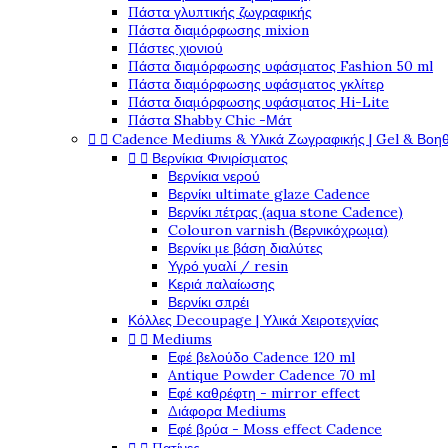
Πάστα γλυπτικής ζωγραφικής
Πάστα διαμόρφωσης mixion
Πάστες χιονιού
Πάστα διαμόρφωσης υφάσματος Fashion 50 ml
Πάστα διαμόρφωσης υφάσματος γκλίτερ
Πάστα διαμόρφωσης υφάσματος Hi-Lite
Πάστα Shabby Chic -Μάτ


Cadence Mediums & Υλικά Ζωγραφικής | Gel & Βοη


Βερνίκια Φινιρίσματος
Βερνίκια νερού
Βερνίκι ultimate glaze Cadence
Βερνίκι πέτρας (aqua stone Cadence)
Colouron varnish (Βερνικόχρωμα)
Βερνίκι με βάση διαλύτες
Υγρό γυαλί / resin
Κεριά παλαίωσης
Βερνίκι σπρέι
Κόλλες Decoupage | Υλικά Χειροτεχνίας


Mediums
Εφέ βελούδο Cadence 120 ml
Antique Powder Cadence 70 ml
Εφέ καθρέφτη - mirror effect
Διάφορα Mediums
Εφέ βρύα - Moss effect Cadence