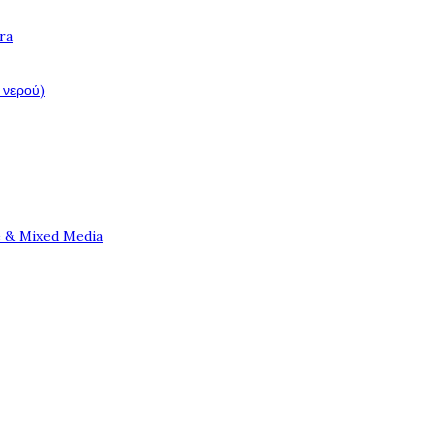
ra
 νερού)
e & Mixed Media