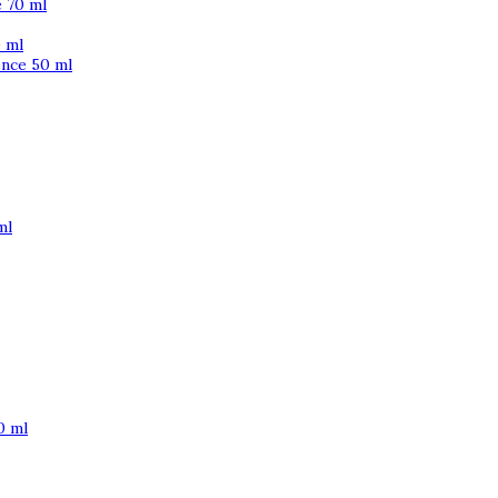
 70 ml
 ml
ence 50 ml
ml
0 ml