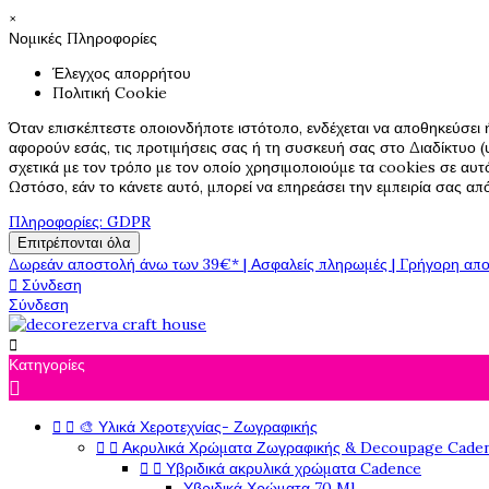
×
Νομικές Πληροφορίες
Έλεγχος απορρήτου
Πολιτική Cookie
Όταν επισκέπτεστε οποιονδήποτε ιστότοπο, ενδέχεται να αποθηκεύσει 
αφορούν εσάς, τις προτιμήσεις σας ή τη συσκευή σας στο Διαδίκτυο (υ
σχετικά με τον τρόπο με τον οποίο χρησιμοποιούμε τα cookies σε αυτ
Ωστόσο, εάν το κάνετε αυτό, μπορεί να επηρεάσει την εμπειρία σας α
Πληροφορίες: GDPR
Επιτρέπονται όλα
Δωρεάν αποστολή άνω των 39€* | Ασφαλείς πληρωμές | Γρήγορη απο

Σύνδεση
Σύνδεση

Κατηγορίες



🎨 Υλικά Χεροτεχνίας- Ζωγραφικής


Ακρυλικά Χρώματα Ζωγραφικής & Decoupage Cade


Υβριδικά ακρυλικά χρώματα Cadence
Υβριδικά Χρώματα 70 Ml