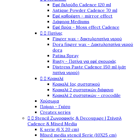
Εφέ βελούδο Cadence 120 ml
Antique Powder Cadence 70 ml
Εφέ καθρέφτη - mirror effect
Διάφορα Mediums
Εφέ βρύα - Moss effect Cadence


Πατίνες
Finger wax - δακτυλοπατίνα νερού
Dora finger wax - Δακτυλοπατίνα νερού
dora
Patina Spray
Rusty - Πατίνα για εφέ σκουριάς
Distress Paste Cadence 150 ml (μάτ
πατίνα νερού)


Κρακελέ
Κρακελέ 1ος συστατικού
Κρακελέ 2 συστατικών διάφανο
Κρακελέ 2 συστατικών - crocodile
Χρύσωμα
Πρίμερ - Γκέσο
Createx series


Stencil Ζωγραφικής & Decoupage | Στένσιλ
Cadence & Mixed Media
K serie (6 X 20 cm)
Mixed media stencil Serie (10X25 cm)