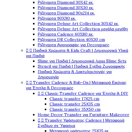
Ριζόχαρτα Diamond 30X42 εκ.
Ριζόχαρτα Diamond 30X30 εκ.
Ριζόχαρτα Diamond 90x214 εκ.
Ριζόχαρτα 90X90 εκ.
Ριζόχαρτα Deluxe Art Collection 30X42 εκ.
Ριζόχαρτα Deluxe Art Collection μεγάλα μεγέθη
Ριζόχαρτα Cadence 60X80 εκ.
Ριζόχαρτα DR Collection 40X30 cm
Ριζόχαρτα Αγιογραφίες για Decoupage


Παιδικά Χρώματα & Kids Craft | Δημιουργικά Υλικά
για Παιδιά
Slime για Παιδιά | Δημιουργικά Aqua Slime Sets
Stencil για Παιδιά | Παιδικά Σχέδια Ζωγραφικής
Παιδικά Χρώματα & Δακτυλομπογιές για
Δημιουργία


Transfer Cadence & Rub-On | Μεταφορά Εικόνας
για Έπιπλα & Decoupage


Classic Transfer Cadence για Έπιπλα & DIY
Classic transfer 17Χ25 cm
Classic transfer 25Χ35 cm
Classic transfer 35Χ50 cm
Home Decor Transfer για Furniture Makeover


Transfer Υφάσματος Cadence | Μεταφορά
Σχεδίων σε Ύφασμα
Μεταφορά υφάσματος 25Χ35 εκ