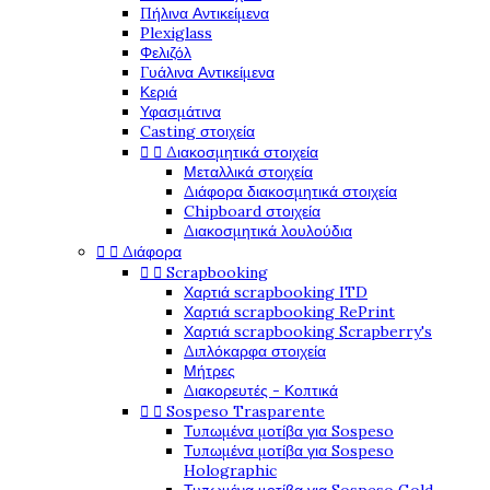
Πήλινα Αντικείμενα
Plexiglass
Φελιζόλ
Γυάλινα Αντικείμενα
Κεριά
Υφασμάτινα
Casting στοιχεία


Διακοσμητικά στοιχεία
Μεταλλικά στοιχεία
Διάφορα διακοσμητικά στοιχεία
Chipboard στοιχεία
Διακοσμητικά λουλούδια


Διάφορα


Scrapbooking
Χαρτιά scrapbooking ITD
Χαρτιά scrapbooking RePrint
Χαρτιά scrapbooking Scrapberry's
Διπλόκαρφα στοιχεία
Μήτρες
Διακορευτές - Κοπτικά


Sospeso Trasparente
Τυπωμένα μοτίβα για Sospeso
Τυπωμένα μοτίβα για Sospeso
Holographic