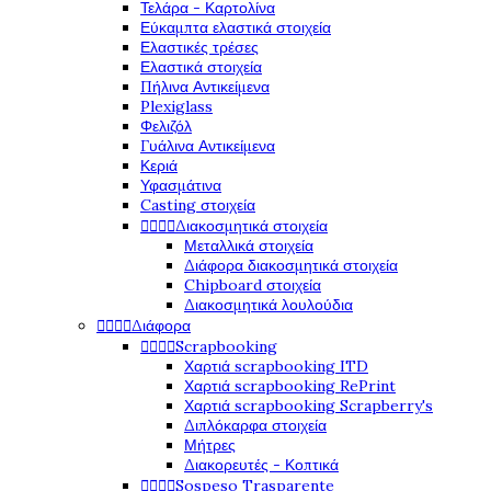
Τελάρα - Καρτολίνα
Εύκαμπτα ελαστικά στοιχεία
Ελαστικές τρέσες
Ελαστικά στοιχεία
Πήλινα Αντικείμενα
Plexiglass
Φελιζόλ
Γυάλινα Αντικείμενα
Κεριά
Υφασμάτινα
Casting στοιχεία




Διακοσμητικά στοιχεία
Μεταλλικά στοιχεία
Διάφορα διακοσμητικά στοιχεία
Chipboard στοιχεία
Διακοσμητικά λουλούδια




Διάφορα




Scrapbooking
Χαρτιά scrapbooking ITD
Χαρτιά scrapbooking RePrint
Χαρτιά scrapbooking Scrapberry's
Διπλόκαρφα στοιχεία
Μήτρες
Διακορευτές - Κοπτικά




Sospeso Trasparente