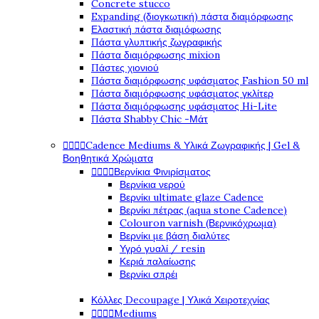
Concrete stucco
Expanding (διογκωτική) πάστα διαμόρφωσης
Ελαστική πάστα διαμόφωσης
Πάστα γλυπτικής ζωγραφικής
Πάστα διαμόρφωσης mixion
Πάστες χιονιού
Πάστα διαμόρφωσης υφάσματος Fashion 50 ml
Πάστα διαμόρφωσης υφάσματος γκλίτερ
Πάστα διαμόρφωσης υφάσματος Hi-Lite
Πάστα Shabby Chic -Μάτ




Cadence Mediums & Υλικά Ζωγραφικής | Gel &
Βοηθητικά Χρώματα




Βερνίκια Φινιρίσματος
Βερνίκια νερού
Βερνίκι ultimate glaze Cadence
Βερνίκι πέτρας (aqua stone Cadence)
Colouron varnish (Βερνικόχρωμα)
Βερνίκι με βάση διαλύτες
Υγρό γυαλί / resin
Κεριά παλαίωσης
Βερνίκι σπρέι
Κόλλες Decoupage | Υλικά Χειροτεχνίας




Mediums