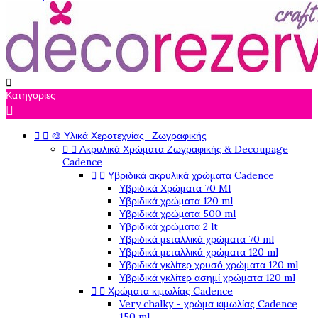

Κατηγορίες



🎨 Υλικά Χεροτεχνίας- Ζωγραφικής


Ακρυλικά Χρώματα Ζωγραφικής & Decoupage
Cadence


Υβριδικά ακρυλικά χρώματα Cadence
Υβριδικά Χρώματα 70 Ml
Υβριδικά χρώματα 120 ml
Υβριδικά χρώματα 500 ml
Υβριδικά χρώματα 2 lt
Υβριδικά μεταλλικά χρώματα 70 ml
Υβριδικά μεταλλικά χρώματα 120 ml
Υβριδικά γκλίτερ χρυσό χρώματα 120 ml
Υβριδικά γκλίτερ ασημί χρώματα 120 ml


Χρώματα κιμωλίας Cadence
Very chalky - χρώμα κιμωλίας Cadence
150 ml