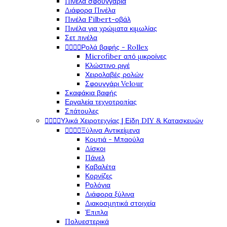
Πινέλα σφουγγάρια
Διάφορα Πινέλα
Πινέλα Filbert-οβάλ
Πινέλα για χρώματα κιμωλίας
Σετ πινέλα




Ρολά βαφής - Rollex
Microfiber από μικροίνες
Κλώστινο ριγέ
Χειρολαβές ρολών
Σφουγγάρι Velour
Σκαφάκια βαφής
Εργαλεία τεχνοτροπίας
Σπάτουλες




Υλικά Χειροτεχνίας | Είδη DIY & Κατασκευών




Ξύλινα Αντικείμενα
Κουτιά - Μπαούλα
Δίσκοι
Πάνελ
Καβαλέτα
Κορνίζες
Ρολόγια
Διάφορα ξύλινα
Διακοσμητικά στοιχεία
Έπιπλα
Πολυεστερικά