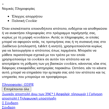
×
Νομικές Πληροφορίες
Έλεγχος απορρήτου
Πολιτική Cookie
Όταν επισκέπτεστε οποιονδήποτε ιστότοπο, ενδέχεται να αποθηκεύσει
ή να ανακτήσει πληροφορίες στο πρόγραμμα περιήγησής σας,
κυρίως με τη μορφή «cookies». Αυτές οι πληροφορίες, οι οποίες
μπορεί να αφορούν εσάς, τις προτιμήσεις σας ή τη συσκευή σας στο
Διαδίκτυο (υπολογιστή, tablet ή κινητό), χρησιμοποιούνται κυρίως
για να λειτουργήσει ο ιστότοπος όπως περιμένετε. Μπορείτε να
μάθετε περισσότερα σχετικά με τον τρόπο με τον οποίο
χρησιμοποιούμε τα cookies σε αυτόν τον ιστότοπο και να
αποτρέψετε τη ρύθμιση των μη βασικών cookies, κάνοντας κλικ στις
διάφορες επικεφαλίδες κατηγορίας παρακάτω. Ωστόσο, εάν το κάνετε
αυτό, μπορεί να επηρεάσει την εμπειρία σας από τον ιστότοπο και τις
υπηρεσίες που μπορούμε να προσφέρουμε.
Πληροφορίες: GDPR
Επιτρέπονται όλα
Δωρεάν αποστολή άνω των 39€* | Ασφαλείς πληρωμές | Γρήγορη
αποστολή | Τηλεφωνική υποστήριξη

Σύνδεση
Σύνδεση