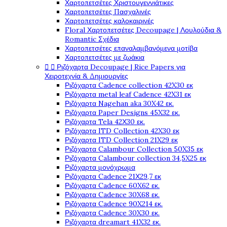
Χαρτοπετσέτες Χριστουγεννιάτικες
Χαρτοπετσέτες Πασχαλινές
Χαρτοπετσέτες καλοκαιρινές
Floral Χαρτοπετσέτες Decoupage | Λουλούδια &
Romantic Σχέδια
Χαρτοπετσέτες επαναλαμβανόμενα μοτίβα
Χαρτοπετσέτες με ζωάκια


Ριζόχαρτα Decoupage | Rice Papers για
Χειροτεχνία & Δημιουργίες
Ριζόχαρτα Cadence collection 42X30 εκ
Ριζόχαρτα metal leaf Cadence 42X31 εκ
Ριζόχαρτα Nagehan aka 30X42 εκ.
Ριζόχαρτα Paper Designs 45X32 εκ.
Ριζόχαρτα Tela 42Χ30 εκ.
Ριζόχαρτα ITD Collection 42X30 εκ
Ριζόχαρτα ITD Collection 21X29 εκ
Ριζόχαρτα Calambour Collection 50X35 εκ
Ριζόχαρτα Calambour collection 34,5X25 εκ
Ριζόχαρτα μονόχρωμα
Ριζόχαρτα Cadence 21Χ29,7 εκ
Ριζόχαρτα Cadence 60X62 εκ.
Ριζόχαρτα Cadence 30X68 εκ.
Ριζόχαρτα Cadence 90X214 εκ.
Ριζόχαρτα Cadence 30X30 εκ.
Ριζόχαρτα dreamart 41X32 εκ.