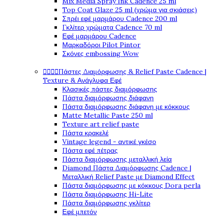
Mix Media Spray Ink Cadence 25 ml
Top Coat Glaze 25 ml (χρώμα για σκιάσεις)
Σπρέι εφέ μαρμάρου Cadence 200 ml
Γκλίτερ χρώματα Cadence 70 ml
Εφέ μαρμάρου Cadence
Μαρκαδόροι Pilot Pintor
Σκόνες embossing Wow




Πάστες Διαμόρφωσης & Relief Paste Cadence |
Texture & Ανάγλυφα Εφέ
Κλασικές πάστες διαμόρφωσης
Πάστα διαμόρφωσης διάφανη
Πάστα διαμόρφωσης διάφανη με κόκκους
Matte Metallic Paste 250 ml
Texture art relief paste
Πάστα κρακελέ
Vintage legend - αντικέ γκέσο
Πάστα εφέ πέτρας
Πάστα διαμόρφωσης μεταλλική λεία
Diamond Πάστα Διαμόρφωσης Cadence |
Μεταλλική Relief Paste με Diamond Effect
Πάστα διαμόρφωσης με κόκκους Dora perla
Πάστα διαμόρφωσης Hi-Lite
Πάστα διαμόρφωσης γκλίτερ
Εφέ μπετόν