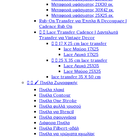
Μεταφορά υφάσματος 21Χ30 εκ.
Μεταφορά υφάσματος 30Χ42 εκ.
Μεταφορά υφάσματος 25Χ25 εκ.
Rub-On Transfer για Έπιπλα & Decoupage |
Cadence Rub On


Lace Transfer Cadence | Δαντελωτά
Transfer για Vintage Decor


17 Χ 25 cm lace transfer
lace Μαύρο 17X25
Lace Λευκό 17X25


25 X 35 cm lace transfer
Lace Λευκό 25X35
Lace Μαύρο 25X35
lace transfer 35 Χ 50 cm


🖌️ Πινέλα Ζωγραφικής
Πινέλα πλακέ
Πινέλα Contour
Πινέλα One Stroke
Πινέλα φυλλά χρυσού
Πινέλα για Stencil
Πινέλα σφουγγάρια
Διάφορα Πινέλα
Πινέλα Filbert-οβάλ
Πινέλα για χρώματα κιμωλίας