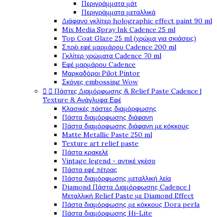
Περιγράμματα μάτ
Περιγράμματα μεταλλικά
Διάφανο γκλίτερ holographic effect paint 90 ml
Mix Media Spray Ink Cadence 25 ml
Top Coat Glaze 25 ml (χρώμα για σκιάσεις)
Σπρέι εφέ μαρμάρου Cadence 200 ml
Γκλίτερ χρώματα Cadence 70 ml
Εφέ μαρμάρου Cadence
Μαρκαδόροι Pilot Pintor
Σκόνες embossing Wow


Πάστες Διαμόρφωσης & Relief Paste Cadence |
Texture & Ανάγλυφα Εφέ
Κλασικές πάστες διαμόρφωσης
Πάστα διαμόρφωσης διάφανη
Πάστα διαμόρφωσης διάφανη με κόκκους
Matte Metallic Paste 250 ml
Texture art relief paste
Πάστα κρακελέ
Vintage legend - αντικέ γκέσο
Πάστα εφέ πέτρας
Πάστα διαμόρφωσης μεταλλική λεία
Diamond Πάστα Διαμόρφωσης Cadence |
Μεταλλική Relief Paste με Diamond Effect
Πάστα διαμόρφωσης με κόκκους Dora perla
Πάστα διαμόρφωσης Hi-Lite