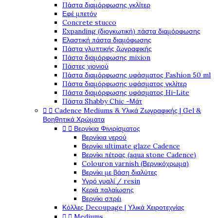
Πάστα διαμόρφωσης γκλίτερ
Εφέ μπετόν
Concrete stucco
Expanding (διογκωτική) πάστα διαμόρφωσης
Ελαστική πάστα διαμόφωσης
Πάστα γλυπτικής ζωγραφικής
Πάστα διαμόρφωσης mixion
Πάστες χιονιού
Πάστα διαμόρφωσης υφάσματος Fashion 50 ml
Πάστα διαμόρφωσης υφάσματος γκλίτερ
Πάστα διαμόρφωσης υφάσματος Hi-Lite
Πάστα Shabby Chic -Μάτ


Cadence Mediums & Υλικά Ζωγραφικής | Gel &
Βοηθητικά Χρώματα


Βερνίκια Φινιρίσματος
Βερνίκια νερού
Βερνίκι ultimate glaze Cadence
Βερνίκι πέτρας (aqua stone Cadence)
Colouron varnish (Βερνικόχρωμα)
Βερνίκι με βάση διαλύτες
Υγρό γυαλί / resin
Κεριά παλαίωσης
Βερνίκι σπρέι
Κόλλες Decoupage | Υλικά Χειροτεχνίας


Mediums