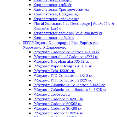
Χαρτοπετσέτες vintage
Χαρτοπετσέτες παιδικές
Χαρτοπετσέτες Χριστουγεννιάτικες
Χαρτοπετσέτες Πασχαλινές
Χαρτοπετσέτες καλοκαιρινές
Floral Χαρτοπετσέτες Decoupage | Λουλούδια &
Romantic Σχέδια
Χαρτοπετσέτες επαναλαμβανόμενα μοτίβα
Χαρτοπετσέτες με ζωάκια




Ριζόχαρτα Decoupage | Rice Papers για
Χειροτεχνία & Δημιουργίες
Ριζόχαρτα Cadence collection 42X30 εκ
Ριζόχαρτα metal leaf Cadence 42X31 εκ
Ριζόχαρτα Nagehan aka 30X42 εκ.
Ριζόχαρτα Paper Designs 45X32 εκ.
Ριζόχαρτα Tela 42Χ30 εκ.
Ριζόχαρτα ITD Collection 42X30 εκ
Ριζόχαρτα ITD Collection 21X29 εκ
Ριζόχαρτα Calambour Collection 50X35 εκ
Ριζόχαρτα Calambour collection 34,5X25 εκ
Ριζόχαρτα μονόχρωμα
Ριζόχαρτα Cadence 21Χ29,7 εκ
Ριζόχαρτα Cadence 60X62 εκ.
Ριζόχαρτα Cadence 30X68 εκ.
Ριζόχαρτα Cadence 90X214 εκ.