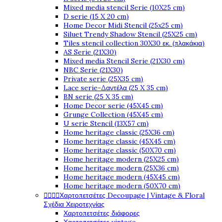
Mixed media stencil Serie (10X25 cm)
D serie (15 X 20 cm)
Home Decor Midi Stencil (25x25 cm)
Siluet Trendy Shadow Stencil (25X25 cm)
Tiles stencil collection 30X30 εκ. (πλακάκια)
AS Serie (21X30)
Mixed media Stencil Serie (21X30 cm)
NBC Serie (21X30)
Private serie (25X35 cm)
Lace serie-Δαντέλα (25 X 35 cm)
BN serie (25 X 35 cm)
Home Decor serie (45X45 cm)
Grunge Collection (45X45 cm)
U serie Stencil (13X57 cm)
Home heritage classic (25X36 cm)
Home heritage classic (45X45 cm)
Home heritage classic (50X70 cm)
Home heritage modern (25X25 cm)
Home heritage modern (25X36 cm)
Home heritage modern (45X45 cm)
Home heritage modern (50X70 cm)




Χαρτοπετσέτες Decoupage | Vintage & Floral
Σχέδια Χειροτεχνίας
Χαρτοπετσέτες διάφορες