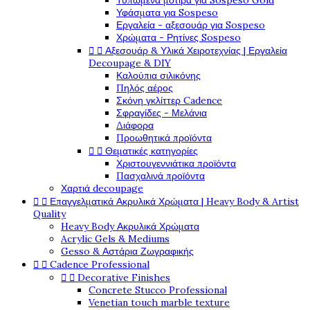
Τυπωμένα μοτίβα για Sospeso Gold
Υφάσματα για Sospeso
Εργαλεία - αξεσουάρ για Sospeso
Χρώματα - Ρητίνες Sospeso


Αξεσουάρ & Υλικά Χειροτεχνίας | Εργαλεία
Decoupage & DIY
Καλούπια σιλικόνης
Πηλός αέρος
Σκόνη γκλίττερ Cadence
Σφραγίδες - Μελάνια
Διάφορα
Προωθητικά προϊόντα


Θεματικές κατηγορίες
Χριστουγεννιάτικα προϊόντα
Πασχαλινά προϊόντα
Χαρτιά decoupage


Επαγγελματικά Ακρυλικά Χρώματα | Heavy Body & Artist
Quality
Heavy Body Ακρυλικά Χρώματα
Acrylic Gels & Mediums
Gesso & Αστάρια Ζωγραφικής


Cadence Professional


Decorative Finishes
Concrete Stucco Professional
Venetian touch marble texture