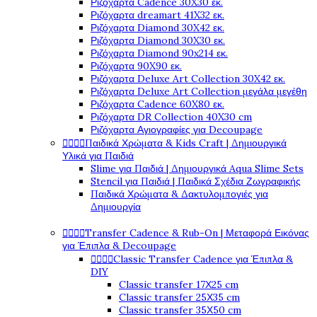
Ριζόχαρτα Cadence 30X30 εκ.
Ριζόχαρτα dreamart 41X32 εκ.
Ριζόχαρτα Diamond 30X42 εκ.
Ριζόχαρτα Diamond 30X30 εκ.
Ριζόχαρτα Diamond 90x214 εκ.
Ριζόχαρτα 90X90 εκ.
Ριζόχαρτα Deluxe Art Collection 30X42 εκ.
Ριζόχαρτα Deluxe Art Collection μεγάλα μεγέθη
Ριζόχαρτα Cadence 60X80 εκ.
Ριζόχαρτα DR Collection 40X30 cm
Ριζόχαρτα Αγιογραφίες για Decoupage




Παιδικά Χρώματα & Kids Craft | Δημιουργικά
Υλικά για Παιδιά
Slime για Παιδιά | Δημιουργικά Aqua Slime Sets
Stencil για Παιδιά | Παιδικά Σχέδια Ζωγραφικής
Παιδικά Χρώματα & Δακτυλομπογιές για
Δημιουργία




Transfer Cadence & Rub-On | Μεταφορά Εικόνας
για Έπιπλα & Decoupage




Classic Transfer Cadence για Έπιπλα &
DIY
Classic transfer 17Χ25 cm
Classic transfer 25Χ35 cm
Classic transfer 35Χ50 cm