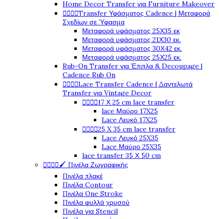
Home Decor Transfer για Furniture Makeover




Transfer Υφάσματος Cadence | Μεταφορά
Σχεδίων σε Ύφασμα
Μεταφορά υφάσματος 25Χ35 εκ
Μεταφορά υφάσματος 21Χ30 εκ.
Μεταφορά υφάσματος 30Χ42 εκ.
Μεταφορά υφάσματος 25Χ25 εκ.
Rub-On Transfer για Έπιπλα & Decoupage |
Cadence Rub On




Lace Transfer Cadence | Δαντελωτά
Transfer για Vintage Decor




17 Χ 25 cm lace transfer
lace Μαύρο 17X25
Lace Λευκό 17X25




25 X 35 cm lace transfer
Lace Λευκό 25X35
Lace Μαύρο 25X35
lace transfer 35 Χ 50 cm




🖌️ Πινέλα Ζωγραφικής
Πινέλα πλακέ
Πινέλα Contour
Πινέλα One Stroke
Πινέλα φυλλά χρυσού
Πινέλα για Stencil