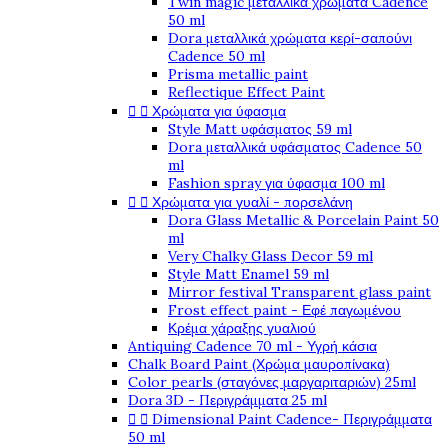
Twin magic μεταλλικά χρώματα Cadence
50 ml
Dora μεταλλικά χρώματα κερί-σαπούνι
Cadence 50 ml
Prisma metallic paint
Reflectique Effect Paint


Χρώματα για ύφασμα
Style Matt υφάσματος 59 ml
Dora μεταλλικά υφάσματος Cadence 50
ml
Fashion spray για ύφασμα 100 ml


Χρώματα για γυαλί - πορσελάνη
Dora Glass Metallic & Porcelain Paint 50
ml
Very Chalky Glass Decor 59 ml
Style Matt Enamel 59 ml
Mirror festival Transparent glass paint
Frost effect paint - Εφέ παγωμένου
Κρέμα χάραξης γυαλιού
Antiquing Cadence 70 ml - Υγρή κάσια
Chalk Board Paint (Χρώμα μαυροπίνακα)
Color pearls (σταγόνες μαργαριταριών) 25ml
Dora 3D - Περιγράμματα 25 ml


Dimensional Paint Cadence- Περιγράμματα
50 ml