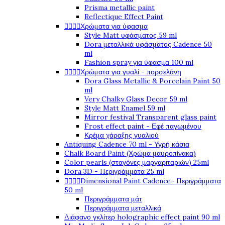
Prisma metallic paint
Reflectique Effect Paint




Χρώματα για ύφασμα
Style Matt υφάσματος 59 ml
Dora μεταλλικά υφάσματος Cadence 50
ml
Fashion spray για ύφασμα 100 ml




Χρώματα για γυαλί - πορσελάνη
Dora Glass Metallic & Porcelain Paint 50
ml
Very Chalky Glass Decor 59 ml
Style Matt Enamel 59 ml
Mirror festival Transparent glass paint
Frost effect paint - Εφέ παγωμένου
Κρέμα χάραξης γυαλιού
Antiquing Cadence 70 ml - Υγρή κάσια
Chalk Board Paint (Χρώμα μαυροπίνακα)
Color pearls (σταγόνες μαργαριταριών) 25ml
Dora 3D - Περιγράμματα 25 ml




Dimensional Paint Cadence- Περιγράμματα
50 ml
Περιγράμματα μάτ
Περιγράμματα μεταλλικά
Διάφανο γκλίτερ holographic effect paint 90 ml