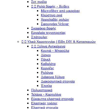
Σετ πινέλα


Ρολά βαφής - Rollex
Microfiber από μικροίνες
Κλώστινο ριγέ
Χειρολαβές ρολών
Σφουγγάρι Velour
Σκαφάκια βαφής
Εργαλεία τεχνοτροπίας
Σπάτουλες


Υλικά Χειροτεχνίας | Είδη DIY & Κατασκευών


Ξύλινα Αντικείμενα
Κουτιά - Μπαούλα
Δίσκοι
Πάνελ
Καβαλέτα
Κορνίζες
Ρολόγια
Διάφορα ξύλινα
Διακοσμητικά στοιχεία
Έπιπλα
Πολυεστερικά
Τελάρα - Καρτολίνα
Εύκαμπτα ελαστικά στοιχεία
Ελαστικές τρέσες
Ελαστικά στοιχεία