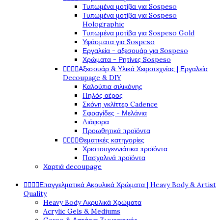
Τυπωμένα μοτίβα για Sospeso
Τυπωμένα μοτίβα για Sospeso
Holographic
Τυπωμένα μοτίβα για Sospeso Gold
Υφάσματα για Sospeso
Εργαλεία - αξεσουάρ για Sospeso
Χρώματα - Ρητίνες Sospeso




Αξεσουάρ & Υλικά Χειροτεχνίας | Εργαλεία
Decoupage & DIY
Καλούπια σιλικόνης
Πηλός αέρος
Σκόνη γκλίττερ Cadence
Σφραγίδες - Μελάνια
Διάφορα
Προωθητικά προϊόντα




Θεματικές κατηγορίες
Χριστουγεννιάτικα προϊόντα
Πασχαλινά προϊόντα
Χαρτιά decoupage




Επαγγελματικά Ακρυλικά Χρώματα | Heavy Body & Artist
Quality
Heavy Body Ακρυλικά Χρώματα
Acrylic Gels & Mediums