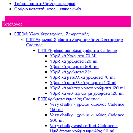
Τρόποι αποστολής & μεταφορικά
Ωράριο καταστήματος - επικοινωνία

Κατάλογος




🎨 Υλικά Χεροτεχνίας- Ζωγραφικής




Ακρυλικά Χρώματα Ζωγραφικής & Decoupage
Cadence




Υβριδικά ακρυλικά χρώματα Cadence
Υβριδικά Χρώματα 70 Ml
Υβριδικά χρώματα 120 ml
Υβριδικά χρώματα 500 ml
Υβριδικά χρώματα 2 lt
Υβριδικά μεταλλικά χρώματα 70 ml
Υβριδικά μεταλλικά χρώματα 120 ml
Υβριδικά γκλίτερ χρυσό χρώματα 120 ml
Υβριδικά γκλίτερ ασημί χρώματα 120 ml




Χρώματα κιμωλίας Cadence
Very chalky - χρώμα κιμωλίας Cadence
150 ml
Very chalky - χρώμα κιμωλίας Cadence
500 ml
Very chalky wash effect Cadence -
Ημιδιάφανο χρώμα κιμωλίας 90 ml