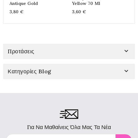
Antique Gold
Yellow 70 Ml
L
3,80 €
3,60 €
4

Προτάσεις

Κατηγορίες Blog
Για Να Μαθαίνεις Όλα Μας Τα Νέα