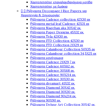
Χαρτοπετσέτες επαναλαμβανόμενα μοτίβα
Χαρτοπετσέτες με ζωάκια


Ριζόχαρτα Decoupage | Rice Papers για
Χειροτεχνία & Δημιουργίες
Ριζόχαρτα Cadence collection 42X30 εκ
Ριζόχαρτα metal leaf Cadence 42X31 εκ
Ριζόχαρτα Nagehan aka 30X42 εκ.
Ριζόχαρτα Paper Designs 45X32 εκ.
Ριζόχαρτα Tela 42Χ30 εκ.
Ριζόχαρτα ITD Collection 42X30 εκ
Ριζόχαρτα ITD Collection 21X29 εκ
Ριζόχαρτα Calambour Collection 50X35 εκ
Ριζόχαρτα Calambour collection 34,5X25 εκ
Ριζόχαρτα μονόχρωμα
Ριζόχαρτα Cadence 21Χ29,7 εκ
Ριζόχαρτα Cadence 60X62 εκ.
Ριζόχαρτα Cadence 30X68 εκ.
Ριζόχαρτα Cadence 90X214 εκ.
Ριζόχαρτα Cadence 30X30 εκ.
Ριζόχαρτα dreamart 41X32 εκ.
Ριζόχαρτα Diamond 30X42 εκ.
Ριζόχαρτα Diamond 30X30 εκ.
Ριζόχαρτα Diamond 90x214 εκ.
Ριζόχαρτα 90X90 εκ.
Ριζόχαρτα Deluxe Art Collection 30X42 εκ.