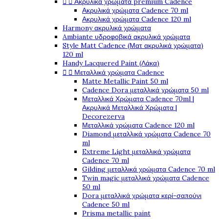


Ακρυλικά χρώματα premium Cadence
Ακρυλικά χρώματα Cadence 70 ml
Ακρυλικά χρώματα Cadence 120 ml
Harmony ακρυλικά χρώματα
Ambiante υδροφοβικά ακρυλικά χρώματα
Style Matt Cadence (Ματ ακρυλικά χρώματα)
120 ml
Handy Lacquered Paint (Λάκα)


Μεταλλικά χρώματα Cadence
Matte Metallic Paint 50 ml
Cadence Dora μεταλλικά χρώματα 50 ml
Μεταλλικά Χρώματα Cadence 70ml |
Ακρυλικά Μεταλλικά Χρώματα |
Decorezerva
Μεταλλικά χρώματα Cadence 120 ml
Diamond μεταλλικά χρώματα Cadence 70
ml
Extreme Light μεταλλικά χρώματα
Cadence 70 ml
Gilding μεταλλικά χρώματα Cadence 70 ml
Twin magic μεταλλικά χρώματα Cadence
50 ml
Dora μεταλλικά χρώματα κερί-σαπούνι
Cadence 50 ml
Prisma metallic paint