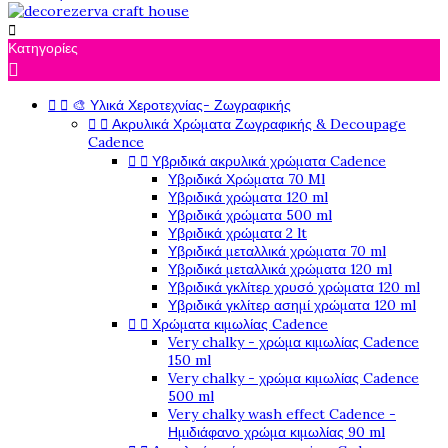

Κατηγορίες



🎨 Υλικά Χεροτεχνίας- Ζωγραφικής


Ακρυλικά Χρώματα Ζωγραφικής & Decoupage
Cadence


Υβριδικά ακρυλικά χρώματα Cadence
Υβριδικά Χρώματα 70 Ml
Υβριδικά χρώματα 120 ml
Υβριδικά χρώματα 500 ml
Υβριδικά χρώματα 2 lt
Υβριδικά μεταλλικά χρώματα 70 ml
Υβριδικά μεταλλικά χρώματα 120 ml
Υβριδικά γκλίτερ χρυσό χρώματα 120 ml
Υβριδικά γκλίτερ ασημί χρώματα 120 ml


Χρώματα κιμωλίας Cadence
Very chalky - χρώμα κιμωλίας Cadence
150 ml
Very chalky - χρώμα κιμωλίας Cadence
500 ml
Very chalky wash effect Cadence -
Ημιδιάφανο χρώμα κιμωλίας 90 ml