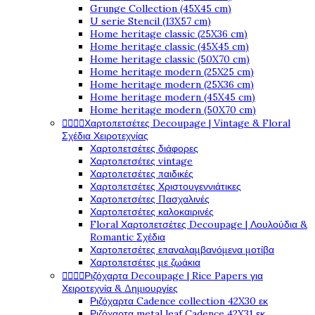
Grunge Collection (45X45 cm)
U serie Stencil (13X57 cm)
Home heritage classic (25X36 cm)
Home heritage classic (45X45 cm)
Home heritage classic (50X70 cm)
Home heritage modern (25X25 cm)
Home heritage modern (25X36 cm)
Home heritage modern (45X45 cm)
Home heritage modern (50X70 cm)




Χαρτοπετσέτες Decoupage | Vintage & Floral
Σχέδια Χειροτεχνίας
Χαρτοπετσέτες διάφορες
Χαρτοπετσέτες vintage
Χαρτοπετσέτες παιδικές
Χαρτοπετσέτες Χριστουγεννιάτικες
Χαρτοπετσέτες Πασχαλινές
Χαρτοπετσέτες καλοκαιρινές
Floral Χαρτοπετσέτες Decoupage | Λουλούδια &
Romantic Σχέδια
Χαρτοπετσέτες επαναλαμβανόμενα μοτίβα
Χαρτοπετσέτες με ζωάκια




Ριζόχαρτα Decoupage | Rice Papers για
Χειροτεχνία & Δημιουργίες
Ριζόχαρτα Cadence collection 42X30 εκ
Ριζόχαρτα metal leaf Cadence 42X31 εκ