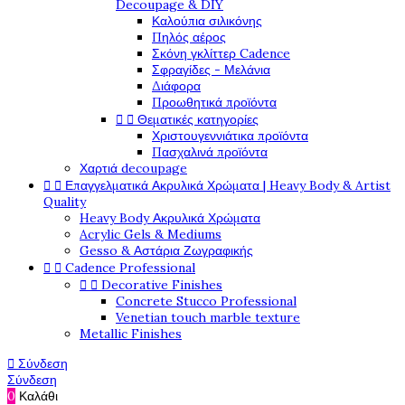
Decoupage & DIY
Καλούπια σιλικόνης
Πηλός αέρος
Σκόνη γκλίττερ Cadence
Σφραγίδες - Μελάνια
Διάφορα
Προωθητικά προϊόντα


Θεματικές κατηγορίες
Χριστουγεννιάτικα προϊόντα
Πασχαλινά προϊόντα
Χαρτιά decoupage


Επαγγελματικά Ακρυλικά Χρώματα | Heavy Body & Artist
Quality
Heavy Body Ακρυλικά Χρώματα
Acrylic Gels & Mediums
Gesso & Αστάρια Ζωγραφικής


Cadence Professional


Decorative Finishes
Concrete Stucco Professional
Venetian touch marble texture
Metallic Finishes

Σύνδεση
Σύνδεση
0
Καλάθι