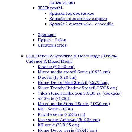
πατίνα νερού)




Κρακελέ
Κρακελέ 1ος συστατικού
Κρακελέ 2 συστατικών διάφανο
Κρακελέ 2 συστατικών - crocodile
Χρύσωμα
Πρίμερ - Γκέσο
Createx series




Stencil Ζωγραφικής & Decoupage | Στένσιλ
Cadence & Mixed Media
K serie (6 X 20 cm)
Mixed media stencil Serie (10X25 cm)
D serie (15 X 20 cm)
Home Decor Midi Stencil (25x25 cm)
Siluet Trendy Shadow Stencil (25X25 cm)
Tiles stencil collection 30X30 εκ. (πλακάκια)
AS Serie (21X30)
Mixed media Stencil Serie (21X30 cm)
NBC Serie (21X30)
Private serie (25X35 cm)
Lace serie-Δαντέλα (25 X 35 cm)
BN serie (25 X 35 cm)
Home Decor serie (45X45 cm)