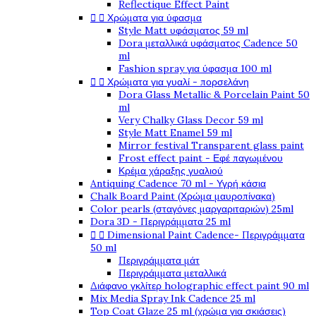
Reflectique Effect Paint


Χρώματα για ύφασμα
Style Matt υφάσματος 59 ml
Dora μεταλλικά υφάσματος Cadence 50
ml
Fashion spray για ύφασμα 100 ml


Χρώματα για γυαλί - πορσελάνη
Dora Glass Metallic & Porcelain Paint 50
ml
Very Chalky Glass Decor 59 ml
Style Matt Enamel 59 ml
Mirror festival Transparent glass paint
Frost effect paint - Εφέ παγωμένου
Κρέμα χάραξης γυαλιού
Antiquing Cadence 70 ml - Υγρή κάσια
Chalk Board Paint (Χρώμα μαυροπίνακα)
Color pearls (σταγόνες μαργαριταριών) 25ml
Dora 3D - Περιγράμματα 25 ml


Dimensional Paint Cadence- Περιγράμματα
50 ml
Περιγράμματα μάτ
Περιγράμματα μεταλλικά
Διάφανο γκλίτερ holographic effect paint 90 ml
Mix Media Spray Ink Cadence 25 ml
Top Coat Glaze 25 ml (χρώμα για σκιάσεις)