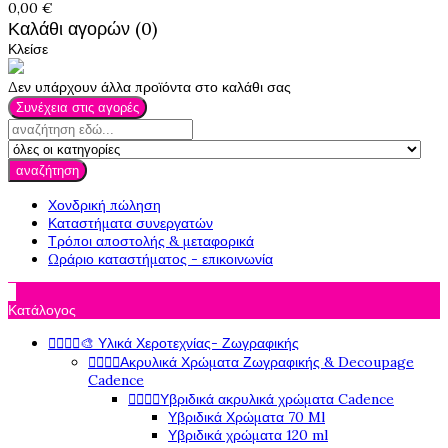
0,00 €
Καλάθι αγορών (0)
Κλείσε
Δεν υπάρχουν άλλα προϊόντα στο καλάθι σας
Συνέχεια στις αγορές
αναζήτηση
Χονδρική πώληση
Καταστήματα συνεργατών
Τρόποι αποστολής & μεταφορικά
Ωράριο καταστήματος - επικοινωνία

Κατάλογος




🎨 Υλικά Χεροτεχνίας- Ζωγραφικής




Ακρυλικά Χρώματα Ζωγραφικής & Decoupage
Cadence




Υβριδικά ακρυλικά χρώματα Cadence
Υβριδικά Χρώματα 70 Ml
Υβριδικά χρώματα 120 ml