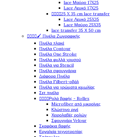
lace Μαύρο 17X25
Lace Λευκό 17X25




25 X 35 cm lace transfer
Lace Λευκό 25X35
Lace Μαύρο 25X35
lace transfer 35 Χ 50 cm




🖌️ Πινέλα Ζωγραφικής
Πινέλα πλακέ
Πινέλα Contour
Πινέλα One Stroke
Πινέλα φυλλά χρυσού
Πινέλα για Stencil
Πινέλα σφουγγάρια
Διάφορα Πινέλα
Πινέλα Filbert-οβάλ
Πινέλα για χρώματα κιμωλίας
Σετ πινέλα




Ρολά βαφής - Rollex
Microfiber από μικροίνες
Κλώστινο ριγέ
Χειρολαβές ρολών
Σφουγγάρι Velour
Σκαφάκια βαφής
Εργαλεία τεχνοτροπίας