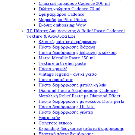
Σπρέι εφέ μαρμάρου Cadence 200 ml
Γκλίτερ χρώματα Cadence 70 ml
Εφέ μαρμάρου Cadence
Μαρκαδόροι Pilot Pintor
Σκόνες embossing Wow


Πάστες Διαμόρφωσης & Relief Paste Cadence |
Texture & Ανάγλυφα Εφέ
Κλασικές πάστες διαμόρφωσης
Πάστα διαμόρφωσης διάφανη
Πάστα διαμόρφωσης διάφανη με κόκκους
Matte Metallic Paste 250 ml
Texture art relief paste
Πάστα κρακελέ
Vintage legend - αντικέ γκέσο
Πάστα εφέ πέτρας
Πάστα διαμόρφωσης μεταλλική λεία
Diamond Πάστα Διαμόρφωσης Cadence |
Μεταλλική Relief Paste με Diamond Effect
Πάστα διαμόρφωσης με κόκκους Dora perla
Πάστα διαμόρφωσης Hi-Lite
Πάστα διαμόρφωσης γκλίτερ
Εφέ μπετόν
Concrete stucco
Expanding (διογκωτική) πάστα διαμόρφωσης
Ελαστική πάστα διαμόφωσης