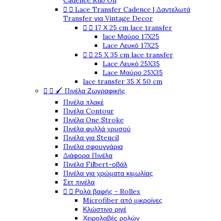
Cadence Rub On


Lace Transfer Cadence | Δαντελωτά
Transfer για Vintage Decor


17 Χ 25 cm lace transfer
lace Μαύρο 17X25
Lace Λευκό 17X25


25 X 35 cm lace transfer
Lace Λευκό 25X35
Lace Μαύρο 25X35
lace transfer 35 Χ 50 cm


🖌️ Πινέλα Ζωγραφικής
Πινέλα πλακέ
Πινέλα Contour
Πινέλα One Stroke
Πινέλα φυλλά χρυσού
Πινέλα για Stencil
Πινέλα σφουγγάρια
Διάφορα Πινέλα
Πινέλα Filbert-οβάλ
Πινέλα για χρώματα κιμωλίας
Σετ πινέλα


Ρολά βαφής - Rollex
Microfiber από μικροίνες
Κλώστινο ριγέ
Χειρολαβές ρολών