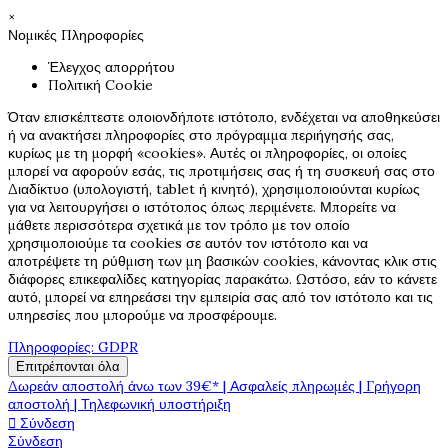
×
Νομικές Πληροφορίες
Έλεγχος απορρήτου
Πολιτική Cookie
Όταν επισκέπτεστε οποιονδήποτε ιστότοπο, ενδέχεται να αποθηκεύσει
ή να ανακτήσει πληροφορίες στο πρόγραμμα περιήγησής σας,
κυρίως με τη μορφή «cookies». Αυτές οι πληροφορίες, οι οποίες
μπορεί να αφορούν εσάς, τις προτιμήσεις σας ή τη συσκευή σας στο
Διαδίκτυο (υπολογιστή, tablet ή κινητό), χρησιμοποιούνται κυρίως
για να λειτουργήσει ο ιστότοπος όπως περιμένετε. Μπορείτε να
μάθετε περισσότερα σχετικά με τον τρόπο με τον οποίο
χρησιμοποιούμε τα cookies σε αυτόν τον ιστότοπο και να
αποτρέψετε τη ρύθμιση των μη βασικών cookies, κάνοντας κλικ στις
διάφορες επικεφαλίδες κατηγορίας παρακάτω. Ωστόσο, εάν το κάνετε
αυτό, μπορεί να επηρεάσει την εμπειρία σας από τον ιστότοπο και τις
υπηρεσίες που μπορούμε να προσφέρουμε.
Πληροφορίες: GDPR
Επιτρέπονται όλα
Δωρεάν αποστολή άνω των 39€* | Ασφαλείς πληρωμές | Γρήγορη
αποστολή | Τηλεφωνική υποστήριξη

Σύνδεση
Σύνδεση