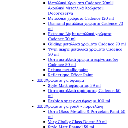
Μεταλλικά Χρώματα Cadence 70ml |
Ακρυλικά Μεταλλικά Χρώματα |
Decorezerva
Μεταλλικά χρώματα Cadence 120 ml
Diamond μεταλλικά χρώματα Cadence 70
ml
Extreme Light μεταλλικά χρώματα
Cadence 70 ml
Gilding μεταλλικά χρώματα Cadence 70 ml
Twin magic μεταλλικά χρώματα Cadence
50 ml
Dora μεταλλικά χρώματα κερί-σαπούνι
Cadence 50 ml
Prisma metallic paint
Reflectique Effect Paint




Χρώματα για ύφασμα
Style Matt υφάσματος 59 ml
Dora μεταλλικά υφάσματος Cadence 50
ml
Fashion spray για ύφασμα 100 ml




Χρώματα για γυαλί - πορσελάνη
Dora Glass Metallic & Porcelain Paint 50
ml
Very Chalky Glass Decor 59 ml
Style Matt Enamel 59 ml