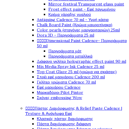
Mirror festival Transparent glass paint
Frost effect paint - Εφέ παγωμένου
Κρέμα χάραξης γυαλιού
Antiquing Cadence 70 ml - Υγρή κάσια
Chalk Board Paint (Χρώμα μαυροπίνακα)
Color pearls (σταγόνες μαργαριταριών) 25ml
Dora 3D - Περιγράμματα 25 ml




Dimensional Paint Cadence- Περιγράμματα
50 ml
Περιγράμματα μάτ
Περιγράμματα μεταλλικά
Διάφανο γκλίτερ holographic effect paint 90 ml
Mix Media Spray Ink Cadence 25 ml
Top Coat Glaze 25 ml (χρώμα για σκιάσεις)
Σπρέι εφέ μαρμάρου Cadence 200 ml
Γκλίτερ χρώματα Cadence 70 ml
Εφέ μαρμάρου Cadence
Μαρκαδόροι Pilot Pintor
Σκόνες embossing Wow




Πάστες Διαμόρφωσης & Relief Paste Cadence |
Texture & Ανάγλυφα Εφέ
Κλασικές πάστες διαμόρφωσης
Πάστα διαμόρφωσης διάφανη