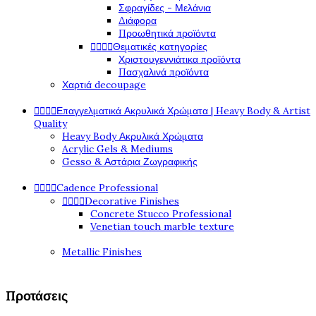
Σφραγίδες - Μελάνια
Διάφορα
Προωθητικά προϊόντα




Θεματικές κατηγορίες
Χριστουγεννιάτικα προϊόντα
Πασχαλινά προϊόντα
Χαρτιά decoupage




Επαγγελματικά Ακρυλικά Χρώματα | Heavy Body & Artist
Quality
Heavy Body Ακρυλικά Χρώματα
Acrylic Gels & Mediums
Gesso & Αστάρια Ζωγραφικής




Cadence Professional




Decorative Finishes
Concrete Stucco Professional
Venetian touch marble texture
Metallic Finishes
Προτάσεις