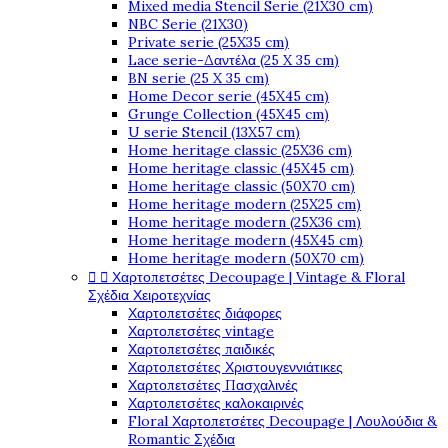
Mixed media Stencil Serie (21X30 cm)
NBC Serie (21X30)
Private serie (25X35 cm)
Lace serie-Δαντέλα (25 X 35 cm)
BN serie (25 X 35 cm)
Home Decor serie (45X45 cm)
Grunge Collection (45X45 cm)
U serie Stencil (13X57 cm)
Home heritage classic (25X36 cm)
Home heritage classic (45X45 cm)
Home heritage classic (50X70 cm)
Home heritage modern (25X25 cm)
Home heritage modern (25X36 cm)
Home heritage modern (45X45 cm)
Home heritage modern (50X70 cm)


Χαρτοπετσέτες Decoupage | Vintage & Floral
Σχέδια Χειροτεχνίας
Χαρτοπετσέτες διάφορες
Χαρτοπετσέτες vintage
Χαρτοπετσέτες παιδικές
Χαρτοπετσέτες Χριστουγεννιάτικες
Χαρτοπετσέτες Πασχαλινές
Χαρτοπετσέτες καλοκαιρινές
Floral Χαρτοπετσέτες Decoupage | Λουλούδια &
Romantic Σχέδια