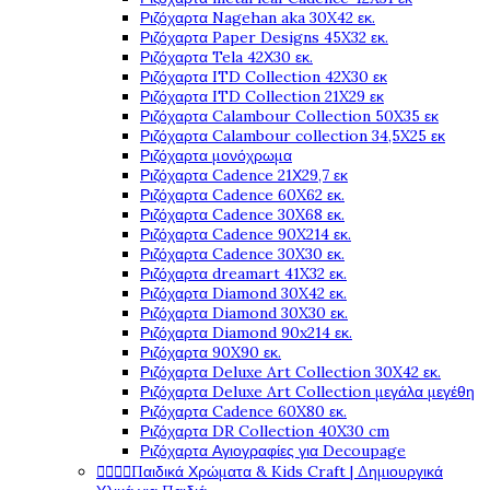
Ριζόχαρτα Nagehan aka 30X42 εκ.
Ριζόχαρτα Paper Designs 45X32 εκ.
Ριζόχαρτα Tela 42Χ30 εκ.
Ριζόχαρτα ITD Collection 42X30 εκ
Ριζόχαρτα ITD Collection 21X29 εκ
Ριζόχαρτα Calambour Collection 50X35 εκ
Ριζόχαρτα Calambour collection 34,5X25 εκ
Ριζόχαρτα μονόχρωμα
Ριζόχαρτα Cadence 21Χ29,7 εκ
Ριζόχαρτα Cadence 60X62 εκ.
Ριζόχαρτα Cadence 30X68 εκ.
Ριζόχαρτα Cadence 90X214 εκ.
Ριζόχαρτα Cadence 30X30 εκ.
Ριζόχαρτα dreamart 41X32 εκ.
Ριζόχαρτα Diamond 30X42 εκ.
Ριζόχαρτα Diamond 30X30 εκ.
Ριζόχαρτα Diamond 90x214 εκ.
Ριζόχαρτα 90X90 εκ.
Ριζόχαρτα Deluxe Art Collection 30X42 εκ.
Ριζόχαρτα Deluxe Art Collection μεγάλα μεγέθη
Ριζόχαρτα Cadence 60X80 εκ.
Ριζόχαρτα DR Collection 40X30 cm
Ριζόχαρτα Αγιογραφίες για Decoupage




Παιδικά Χρώματα & Kids Craft | Δημιουργικά