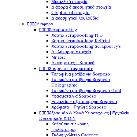
Μεταλλικά στοιχεία
Διάφορα διακοσμητικά στοιχεία
Chipboard στοιχεία
Διακοσμητικά λουλούδια




Διάφορα




Scrapbooking
Χαρτιά scrapbooking ITD
Χαρτιά scrapbooking RePrint
Χαρτιά scrapbooking Scrapberry's
Διπλόκαρφα στοιχεία
Μήτρες
Διακορευτές - Κοπτικά




Sospeso Trasparente
Τυπωμένα μοτίβα για Sospeso
Τυπωμένα μοτίβα για Sospeso
Holographic
Τυπωμένα μοτίβα για Sospeso Gold
Υφάσματα για Sospeso
Εργαλεία - αξεσουάρ για Sospeso
Χρώματα - Ρητίνες Sospeso




Αξεσουάρ & Υλικά Χειροτεχνίας | Εργαλεία
Decoupage & DIY
Καλούπια σιλικόνης
Πηλός αέρος
Σκόνη γκλίττερ Cadence