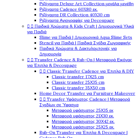
Ριζόχαρτα Deluxe Art Collection μεγάλα μεγέθη
Ριζόχαρτα Cadence 60X80 εκ.
Ριζόχαρτα DR Collection 40X30 cm
Ριζόχαρτα Αγιογραφίες για Decoupage


Παιδικά Χρώματα & Kids Craft | Δημιουργικά Υλικά
για Παιδιά
Slime για Παιδιά | Δημιουργικά Aqua Slime Sets
Stencil για Παιδιά | Παιδικά Σχέδια Ζωγραφικής
Παιδικά Χρώματα & Δακτυλομπογιές για
Δημιουργία


Transfer Cadence & Rub-On | Μεταφορά Εικόνας
για Έπιπλα & Decoupage


Classic Transfer Cadence για Έπιπλα & DIY
Classic transfer 17Χ25 cm
Classic transfer 25Χ35 cm
Classic transfer 35Χ50 cm
Home Decor Transfer για Furniture Makeover


Transfer Υφάσματος Cadence | Μεταφορά
Σχεδίων σε Ύφασμα
Μεταφορά υφάσματος 25Χ35 εκ
Μεταφορά υφάσματος 21Χ30 εκ.
Μεταφορά υφάσματος 30Χ42 εκ.
Μεταφορά υφάσματος 25Χ25 εκ.
Rub-On Transfer για Έπιπλα & Decoupage |