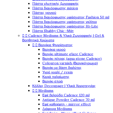
Πάστα γλυπτικής ζωγραφικής
Πάστα διαμόρφωσης mixion
Πάστες χιονιού
Πάστα διαμόρφωσης υφάσματος Fashion 50 ml
Πάστα διαμόρφωσης υφάσματος γκλίτερ
Πάστα διαμόρφωσης υφάσματος Hi-Lite
Πάστα Shabby Chic -Μάτ


Cadence Mediums & Υλικά Ζωγραφικής | Gel &
Βοηθητικά Χρώματα


Βερνίκια Φινιρίσματος
Βερνίκια νερού
Βερνίκι ultimate glaze Cadence
Βερνίκι πέτρας (aqua stone Cadence)
Colouron varnish (Βερνικόχρωμα)
Βερνίκι με βάση διαλύτες
Υγρό γυαλί / resin
Κεριά παλαίωσης
Βερνίκι σπρέι
Κόλλες Decoupage | Υλικά Χειροτεχνίας


Mediums
Εφέ βελούδο Cadence 120 ml
Antique Powder Cadence 70 ml
Εφέ καθρέφτη - mirror effect
Διάφορα Mediums