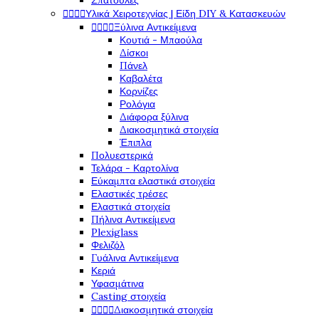
Σπάτουλες




Υλικά Χειροτεχνίας | Είδη DIY & Κατασκευών




Ξύλινα Αντικείμενα
Κουτιά - Μπαούλα
Δίσκοι
Πάνελ
Καβαλέτα
Κορνίζες
Ρολόγια
Διάφορα ξύλινα
Διακοσμητικά στοιχεία
Έπιπλα
Πολυεστερικά
Τελάρα - Καρτολίνα
Εύκαμπτα ελαστικά στοιχεία
Ελαστικές τρέσες
Ελαστικά στοιχεία
Πήλινα Αντικείμενα
Plexiglass
Φελιζόλ
Γυάλινα Αντικείμενα
Κεριά
Υφασμάτινα
Casting στοιχεία




Διακοσμητικά στοιχεία