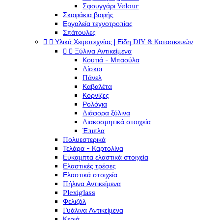
Σφουγγάρι Velour
Σκαφάκια βαφής
Εργαλεία τεχνοτροπίας
Σπάτουλες


Υλικά Χειροτεχνίας | Είδη DIY & Κατασκευών


Ξύλινα Αντικείμενα
Κουτιά - Μπαούλα
Δίσκοι
Πάνελ
Καβαλέτα
Κορνίζες
Ρολόγια
Διάφορα ξύλινα
Διακοσμητικά στοιχεία
Έπιπλα
Πολυεστερικά
Τελάρα - Καρτολίνα
Εύκαμπτα ελαστικά στοιχεία
Ελαστικές τρέσες
Ελαστικά στοιχεία
Πήλινα Αντικείμενα
Plexiglass
Φελιζόλ
Γυάλινα Αντικείμενα
Κεριά