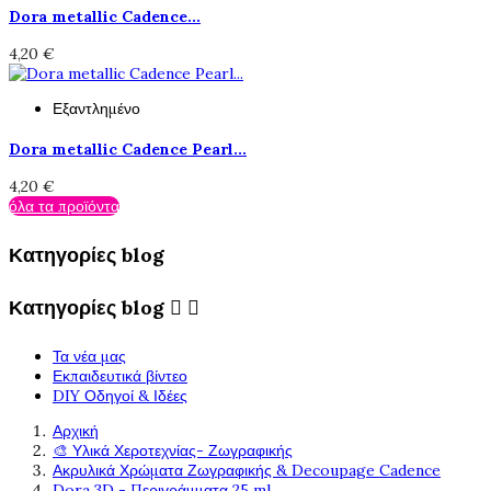
Dora metallic Cadence...
4,20 €
Εξαντλημένο
Dora metallic Cadence Pearl...
4,20 €
όλα τα προϊόντα
Κατηγορίες blog
Κατηγορίες blog


Τα νέα μας
Εκπαιδευτικά βίντεο
DIY Οδηγοί & Ιδέες
Αρχική
🎨 Υλικά Χεροτεχνίας- Ζωγραφικής
Ακρυλικά Χρώματα Ζωγραφικής & Decoupage Cadence
Dora 3D - Περιγράμματα 25 ml