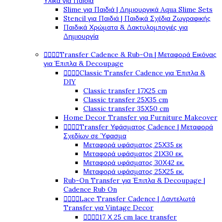
Υλικά για Παιδιά
Slime για Παιδιά | Δημιουργικά Aqua Slime Sets
Stencil για Παιδιά | Παιδικά Σχέδια Ζωγραφικής
Παιδικά Χρώματα & Δακτυλομπογιές για
Δημιουργία




Transfer Cadence & Rub-On | Μεταφορά Εικόνας
για Έπιπλα & Decoupage




Classic Transfer Cadence για Έπιπλα &
DIY
Classic transfer 17Χ25 cm
Classic transfer 25Χ35 cm
Classic transfer 35Χ50 cm
Home Decor Transfer για Furniture Makeover




Transfer Υφάσματος Cadence | Μεταφορά
Σχεδίων σε Ύφασμα
Μεταφορά υφάσματος 25Χ35 εκ
Μεταφορά υφάσματος 21Χ30 εκ.
Μεταφορά υφάσματος 30Χ42 εκ.
Μεταφορά υφάσματος 25Χ25 εκ.
Rub-On Transfer για Έπιπλα & Decoupage |
Cadence Rub On




Lace Transfer Cadence | Δαντελωτά
Transfer για Vintage Decor




17 Χ 25 cm lace transfer