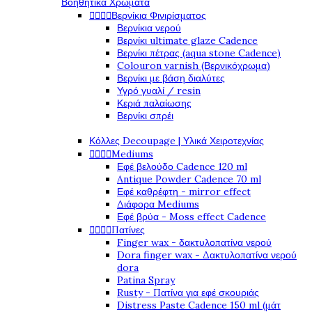
Βοηθητικά Χρώματα




Βερνίκια Φινιρίσματος
Βερνίκια νερού
Βερνίκι ultimate glaze Cadence
Βερνίκι πέτρας (aqua stone Cadence)
Colouron varnish (Βερνικόχρωμα)
Βερνίκι με βάση διαλύτες
Υγρό γυαλί / resin
Κεριά παλαίωσης
Βερνίκι σπρέι
Κόλλες Decoupage | Υλικά Χειροτεχνίας




Mediums
Εφέ βελούδο Cadence 120 ml
Antique Powder Cadence 70 ml
Εφέ καθρέφτη - mirror effect
Διάφορα Mediums
Εφέ βρύα - Moss effect Cadence




Πατίνες
Finger wax - δακτυλοπατίνα νερού
Dora finger wax - Δακτυλοπατίνα νερού
dora
Patina Spray
Rusty - Πατίνα για εφέ σκουριάς
Distress Paste Cadence 150 ml (μάτ