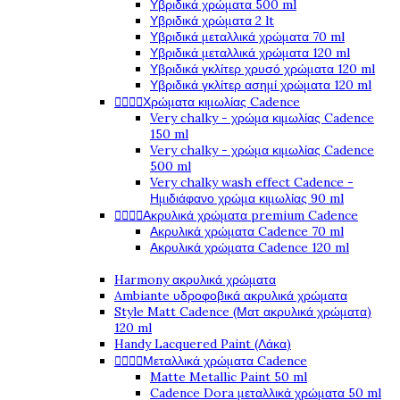
Υβριδικά χρώματα 500 ml
Υβριδικά χρώματα 2 lt
Υβριδικά μεταλλικά χρώματα 70 ml
Υβριδικά μεταλλικά χρώματα 120 ml
Υβριδικά γκλίτερ χρυσό χρώματα 120 ml
Υβριδικά γκλίτερ ασημί χρώματα 120 ml




Χρώματα κιμωλίας Cadence
Very chalky - χρώμα κιμωλίας Cadence
150 ml
Very chalky - χρώμα κιμωλίας Cadence
500 ml
Very chalky wash effect Cadence -
Ημιδιάφανο χρώμα κιμωλίας 90 ml




Ακρυλικά χρώματα premium Cadence
Ακρυλικά χρώματα Cadence 70 ml
Ακρυλικά χρώματα Cadence 120 ml
Harmony ακρυλικά χρώματα
Ambiante υδροφοβικά ακρυλικά χρώματα
Style Matt Cadence (Ματ ακρυλικά χρώματα)
120 ml
Handy Lacquered Paint (Λάκα)




Μεταλλικά χρώματα Cadence
Matte Metallic Paint 50 ml
Cadence Dora μεταλλικά χρώματα 50 ml