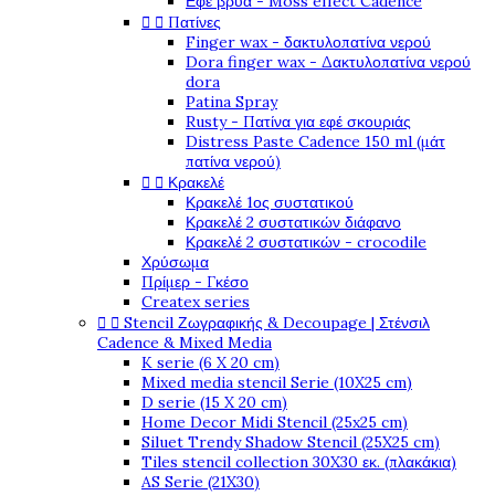
Εφέ βρύα - Moss effect Cadence


Πατίνες
Finger wax - δακτυλοπατίνα νερού
Dora finger wax - Δακτυλοπατίνα νερού
dora
Patina Spray
Rusty - Πατίνα για εφέ σκουριάς
Distress Paste Cadence 150 ml (μάτ
πατίνα νερού)


Κρακελέ
Κρακελέ 1ος συστατικού
Κρακελέ 2 συστατικών διάφανο
Κρακελέ 2 συστατικών - crocodile
Χρύσωμα
Πρίμερ - Γκέσο
Createx series


Stencil Ζωγραφικής & Decoupage | Στένσιλ
Cadence & Mixed Media
K serie (6 X 20 cm)
Mixed media stencil Serie (10X25 cm)
D serie (15 X 20 cm)
Home Decor Midi Stencil (25x25 cm)
Siluet Trendy Shadow Stencil (25X25 cm)
Tiles stencil collection 30X30 εκ. (πλακάκια)
AS Serie (21X30)