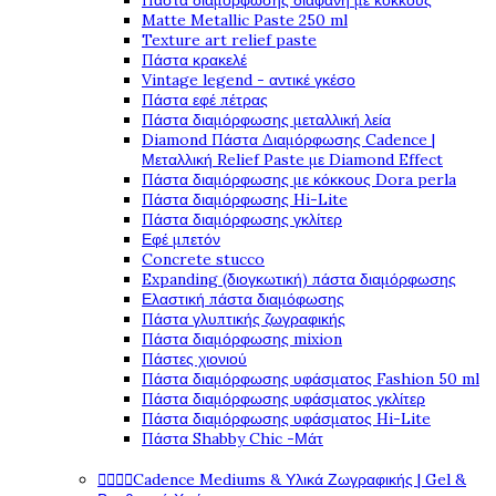
Πάστα διαμόρφωσης διάφανη με κόκκους
Matte Metallic Paste 250 ml
Texture art relief paste
Πάστα κρακελέ
Vintage legend - αντικέ γκέσο
Πάστα εφέ πέτρας
Πάστα διαμόρφωσης μεταλλική λεία
Diamond Πάστα Διαμόρφωσης Cadence |
Μεταλλική Relief Paste με Diamond Effect
Πάστα διαμόρφωσης με κόκκους Dora perla
Πάστα διαμόρφωσης Hi-Lite
Πάστα διαμόρφωσης γκλίτερ
Εφέ μπετόν
Concrete stucco
Expanding (διογκωτική) πάστα διαμόρφωσης
Ελαστική πάστα διαμόφωσης
Πάστα γλυπτικής ζωγραφικής
Πάστα διαμόρφωσης mixion
Πάστες χιονιού
Πάστα διαμόρφωσης υφάσματος Fashion 50 ml
Πάστα διαμόρφωσης υφάσματος γκλίτερ
Πάστα διαμόρφωσης υφάσματος Hi-Lite
Πάστα Shabby Chic -Μάτ




Cadence Mediums & Υλικά Ζωγραφικής | Gel &