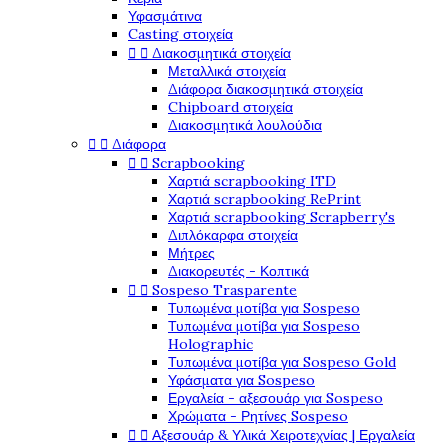
Υφασμάτινα
Casting στοιχεία


Διακοσμητικά στοιχεία
Μεταλλικά στοιχεία
Διάφορα διακοσμητικά στοιχεία
Chipboard στοιχεία
Διακοσμητικά λουλούδια


Διάφορα


Scrapbooking
Χαρτιά scrapbooking ITD
Χαρτιά scrapbooking RePrint
Χαρτιά scrapbooking Scrapberry's
Διπλόκαρφα στοιχεία
Μήτρες
Διακορευτές - Κοπτικά


Sospeso Trasparente
Τυπωμένα μοτίβα για Sospeso
Τυπωμένα μοτίβα για Sospeso
Holographic
Τυπωμένα μοτίβα για Sospeso Gold
Υφάσματα για Sospeso
Εργαλεία - αξεσουάρ για Sospeso
Χρώματα - Ρητίνες Sospeso


Αξεσουάρ & Υλικά Χειροτεχνίας | Εργαλεία