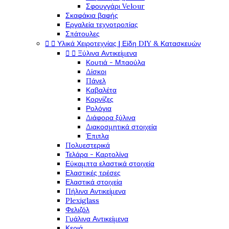
Σφουγγάρι Velour
Σκαφάκια βαφής
Εργαλεία τεχνοτροπίας
Σπάτουλες
Υλικά Χειροτεχνίας | Είδη DIY & Κατασκευών


Ξύλινα Αντικείμενα


Κουτιά - Μπαούλα
Δίσκοι
Πάνελ
Καβαλέτα
Κορνίζες
Ρολόγια
Διάφορα ξύλινα
Διακοσμητικά στοιχεία
Έπιπλα
Πολυεστερικά
Τελάρα - Καρτολίνα
Εύκαμπτα ελαστικά στοιχεία
Ελαστικές τρέσες
Ελαστικά στοιχεία
Πήλινα Αντικείμενα
Plexiglass
Φελιζόλ
Γυάλινα Αντικείμενα
Κεριά