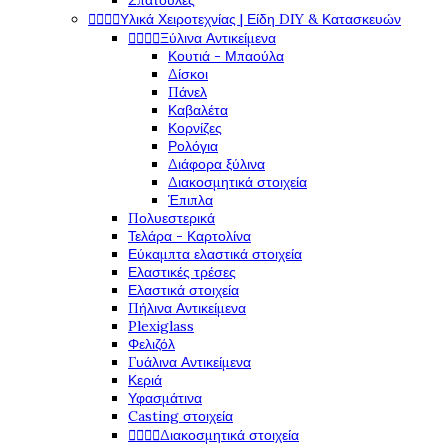
Σπάτουλες
Υλικά Χειροτεχνίας | Είδη DIY & Κατασκευών




Ξύλινα Αντικείμενα




Κουτιά - Μπαούλα
Δίσκοι
Πάνελ
Καβαλέτα
Κορνίζες
Ρολόγια
Διάφορα ξύλινα
Διακοσμητικά στοιχεία
Έπιπλα
Πολυεστερικά
Τελάρα - Καρτολίνα
Εύκαμπτα ελαστικά στοιχεία
Ελαστικές τρέσες
Ελαστικά στοιχεία
Πήλινα Αντικείμενα
Plexiglass
Φελιζόλ
Γυάλινα Αντικείμενα
Κεριά
Υφασμάτινα
Casting στοιχεία
Διακοσμητικά στοιχεία



