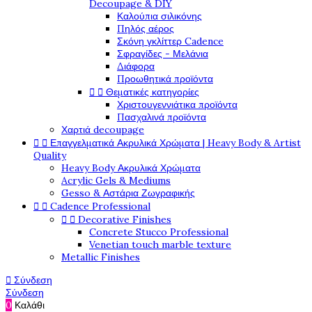
Decoupage & DIY
Καλούπια σιλικόνης
Πηλός αέρος
Σκόνη γκλίττερ Cadence
Σφραγίδες - Μελάνια
Διάφορα
Προωθητικά προϊόντα
Θεματικές κατηγορίες


Χριστουγεννιάτικα προϊόντα
Πασχαλινά προϊόντα
Χαρτιά decoupage
Επαγγελματικά Ακρυλικά Χρώματα | Heavy Body & Artist


Quality
Heavy Body Ακρυλικά Χρώματα
Acrylic Gels & Mediums
Gesso & Αστάρια Ζωγραφικής
Cadence Professional


Decorative Finishes


Concrete Stucco Professional
Venetian touch marble texture
Metallic Finishes
Σύνδεση

Σύνδεση
0
Καλάθι