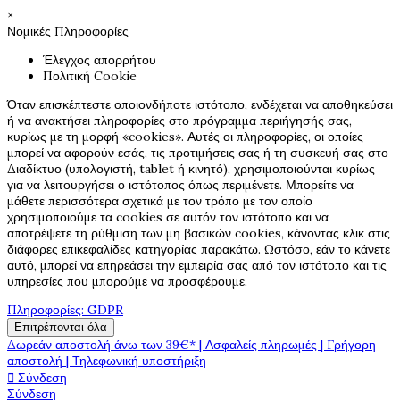
×
Νομικές Πληροφορίες
Έλεγχος απορρήτου
Πολιτική Cookie
Όταν επισκέπτεστε οποιονδήποτε ιστότοπο, ενδέχεται να αποθηκεύσει
ή να ανακτήσει πληροφορίες στο πρόγραμμα περιήγησής σας,
κυρίως με τη μορφή «cookies». Αυτές οι πληροφορίες, οι οποίες
μπορεί να αφορούν εσάς, τις προτιμήσεις σας ή τη συσκευή σας στο
Διαδίκτυο (υπολογιστή, tablet ή κινητό), χρησιμοποιούνται κυρίως
για να λειτουργήσει ο ιστότοπος όπως περιμένετε. Μπορείτε να
μάθετε περισσότερα σχετικά με τον τρόπο με τον οποίο
χρησιμοποιούμε τα cookies σε αυτόν τον ιστότοπο και να
αποτρέψετε τη ρύθμιση των μη βασικών cookies, κάνοντας κλικ στις
διάφορες επικεφαλίδες κατηγορίας παρακάτω. Ωστόσο, εάν το κάνετε
αυτό, μπορεί να επηρεάσει την εμπειρία σας από τον ιστότοπο και τις
υπηρεσίες που μπορούμε να προσφέρουμε.
Πληροφορίες: GDPR
Επιτρέπονται όλα
Δωρεάν αποστολή άνω των 39€* | Ασφαλείς πληρωμές | Γρήγορη
αποστολή | Τηλεφωνική υποστήριξη
Σύνδεση

Σύνδεση