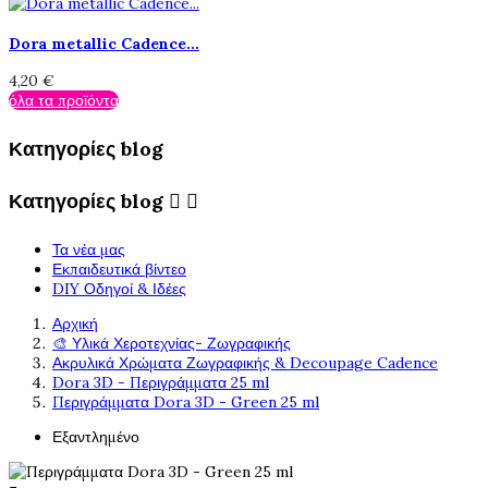
Dora metallic Cadence...
4,20 €
όλα τα προϊόντα
Κατηγορίες blog
Κατηγορίες blog


Τα νέα μας
Εκπαιδευτικά βίντεο
DIY Οδηγοί & Ιδέες
Αρχική
🎨 Υλικά Χεροτεχνίας- Ζωγραφικής
Ακρυλικά Χρώματα Ζωγραφικής & Decoupage Cadence
Dora 3D - Περιγράμματα 25 ml
Περιγράμματα Dora 3D - Green 25 ml
Εξαντλημένο