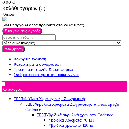
0,00 €
Καλάθι αγορών (0)
Κλείσε
Δεν υπάρχουν άλλα προϊόντα στο καλάθι σας
Συνέχεια στις αγορές
αναζήτηση
Χονδρική πώληση
Καταστήματα συνεργατών
Τρόποι αποστολής & μεταφορικά
Ωράριο καταστήματος - επικοινωνία

Κατάλογος
🎨 Υλικά Χεροτεχνίας- Ζωγραφικής




Ακρυλικά Χρώματα Ζωγραφικής & Decoupage




Cadence
Υβριδικά ακρυλικά χρώματα Cadence




Υβριδικά Χρώματα 70 Ml
Υβριδικά χρώματα 120 ml