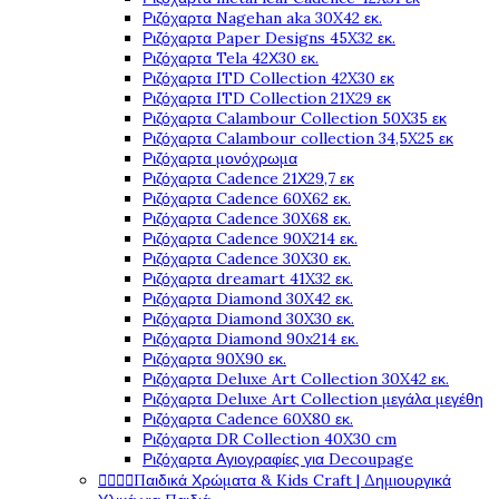
Ριζόχαρτα Nagehan aka 30X42 εκ.
Ριζόχαρτα Paper Designs 45X32 εκ.
Ριζόχαρτα Tela 42Χ30 εκ.
Ριζόχαρτα ITD Collection 42X30 εκ
Ριζόχαρτα ITD Collection 21X29 εκ
Ριζόχαρτα Calambour Collection 50X35 εκ
Ριζόχαρτα Calambour collection 34,5X25 εκ
Ριζόχαρτα μονόχρωμα
Ριζόχαρτα Cadence 21Χ29,7 εκ
Ριζόχαρτα Cadence 60X62 εκ.
Ριζόχαρτα Cadence 30X68 εκ.
Ριζόχαρτα Cadence 90X214 εκ.
Ριζόχαρτα Cadence 30X30 εκ.
Ριζόχαρτα dreamart 41X32 εκ.
Ριζόχαρτα Diamond 30X42 εκ.
Ριζόχαρτα Diamond 30X30 εκ.
Ριζόχαρτα Diamond 90x214 εκ.
Ριζόχαρτα 90X90 εκ.
Ριζόχαρτα Deluxe Art Collection 30X42 εκ.
Ριζόχαρτα Deluxe Art Collection μεγάλα μεγέθη
Ριζόχαρτα Cadence 60X80 εκ.
Ριζόχαρτα DR Collection 40X30 cm
Ριζόχαρτα Αγιογραφίες για Decoupage
Παιδικά Χρώματα & Kids Craft | Δημιουργικά



