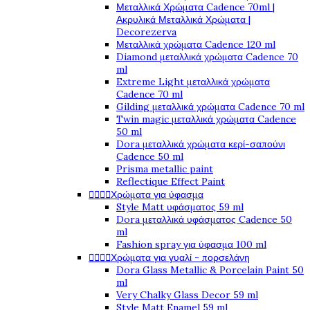
Μεταλλικά Χρώματα Cadence 70ml |
Ακρυλικά Μεταλλικά Χρώματα |
Decorezerva
Μεταλλικά χρώματα Cadence 120 ml
Diamond μεταλλικά χρώματα Cadence 70
ml
Extreme Light μεταλλικά χρώματα
Cadence 70 ml
Gilding μεταλλικά χρώματα Cadence 70 ml
Twin magic μεταλλικά χρώματα Cadence
50 ml
Dora μεταλλικά χρώματα κερί-σαπούνι
Cadence 50 ml
Prisma metallic paint
Reflectique Effect Paint
Χρώματα για ύφασμα




Style Matt υφάσματος 59 ml
Dora μεταλλικά υφάσματος Cadence 50
ml
Fashion spray για ύφασμα 100 ml
Χρώματα για γυαλί - πορσελάνη




Dora Glass Metallic & Porcelain Paint 50
ml
Very Chalky Glass Decor 59 ml
Style Matt Enamel 59 ml