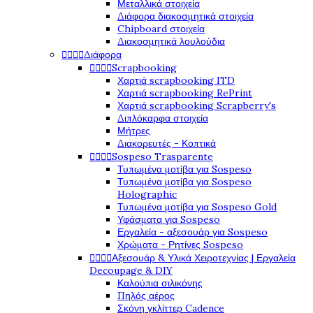
Μεταλλικά στοιχεία
Διάφορα διακοσμητικά στοιχεία
Chipboard στοιχεία
Διακοσμητικά λουλούδια
Διάφορα




Scrapbooking




Χαρτιά scrapbooking ITD
Χαρτιά scrapbooking RePrint
Χαρτιά scrapbooking Scrapberry's
Διπλόκαρφα στοιχεία
Μήτρες
Διακορευτές - Κοπτικά
Sospeso Trasparente




Τυπωμένα μοτίβα για Sospeso
Τυπωμένα μοτίβα για Sospeso
Holographic
Τυπωμένα μοτίβα για Sospeso Gold
Υφάσματα για Sospeso
Εργαλεία - αξεσουάρ για Sospeso
Χρώματα - Ρητίνες Sospeso
Αξεσουάρ & Υλικά Χειροτεχνίας | Εργαλεία




Decoupage & DIY
Καλούπια σιλικόνης
Πηλός αέρος
Σκόνη γκλίττερ Cadence