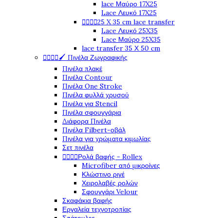
lace Μαύρο 17X25
Lace Λευκό 17X25
25 X 35 cm lace transfer




Lace Λευκό 25X35
Lace Μαύρο 25X35
lace transfer 35 Χ 50 cm
🖌️ Πινέλα Ζωγραφικής




Πινέλα πλακέ
Πινέλα Contour
Πινέλα One Stroke
Πινέλα φυλλά χρυσού
Πινέλα για Stencil
Πινέλα σφουγγάρια
Διάφορα Πινέλα
Πινέλα Filbert-οβάλ
Πινέλα για χρώματα κιμωλίας
Σετ πινέλα
Ρολά βαφής - Rollex




Microfiber από μικροίνες
Κλώστινο ριγέ
Χειρολαβές ρολών
Σφουγγάρι Velour
Σκαφάκια βαφής
Εργαλεία τεχνοτροπίας