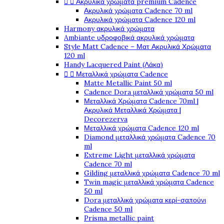
Ακρυλικά χρώματα premium Cadence


Ακρυλικά χρώματα Cadence 70 ml
Ακρυλικά χρώματα Cadence 120 ml
Harmony ακρυλικά χρώματα
Ambiante υδροφοβικά ακρυλικά χρώματα
Style Matt Cadence – Ματ Ακρυλικά Χρώματα
120 ml
Handy Lacquered Paint (Λάκα)
Μεταλλικά χρώματα Cadence


Matte Metallic Paint 50 ml
Cadence Dora μεταλλικά χρώματα 50 ml
Μεταλλικά Χρώματα Cadence 70ml |
Ακρυλικά Μεταλλικά Χρώματα |
Decorezerva
Μεταλλικά χρώματα Cadence 120 ml
Diamond μεταλλικά χρώματα Cadence 70
ml
Extreme Light μεταλλικά χρώματα
Cadence 70 ml
Gilding μεταλλικά χρώματα Cadence 70 ml
Twin magic μεταλλικά χρώματα Cadence
50 ml
Dora μεταλλικά χρώματα κερί-σαπούνι
Cadence 50 ml
Prisma metallic paint