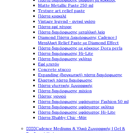
Πάστα διαμόρφωσης διάφανη με κόκκους
Matte Metallic Paste 250 ml
Texture art relief paste
Πάστα κρακελέ
Vintage legend - αντικέ γκέσο
Πάστα εφέ πέτρας
Πάστα διαμόρφωσης μεταλλική λεία
Diamond Πάστα Διαμόρφωσης Cadence |
Μεταλλική Relief Paste με Diamond Effect
Πάστα διαμόρφωσης με κόκκους Dora perla
Πάστα διαμόρφωσης Hi-Lite
Πάστα διαμόρφωσης γκλίτερ
Εφέ μπετόν
Concrete stucco
Expanding (διογκωτική) πάστα διαμόρφωσης
Ελαστική πάστα διαμόφωσης
Πάστα γλυπτικής ζωγραφικής
Πάστα διαμόρφωσης mixion
Πάστες χιονιού
Πάστα διαμόρφωσης υφάσματος Fashion 50 ml
Πάστα διαμόρφωσης υφάσματος γκλίτερ
Πάστα διαμόρφωσης υφάσματος Hi-Lite
Πάστα Shabby Chic -Μάτ
Cadence Mediums & Υλικά Ζωγραφικής | Gel &



