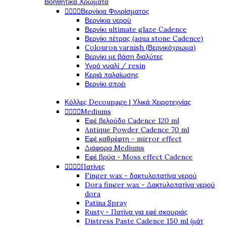
Βοηθητικά Χρώματα
Βερνίκια Φινιρίσματος




Βερνίκια νερού
Βερνίκι ultimate glaze Cadence
Βερνίκι πέτρας (aqua stone Cadence)
Colouron varnish (Βερνικόχρωμα)
Βερνίκι με βάση διαλύτες
Υγρό γυαλί / resin
Κεριά παλαίωσης
Βερνίκι σπρέι
Κόλλες Decoupage | Υλικά Χειροτεχνίας
Mediums




Εφέ βελούδο Cadence 120 ml
Antique Powder Cadence 70 ml
Εφέ καθρέφτη - mirror effect
Διάφορα Mediums
Εφέ βρύα - Moss effect Cadence
Πατίνες




Finger wax - δακτυλοπατίνα νερού
Dora finger wax - Δακτυλοπατίνα νερού
dora
Patina Spray
Rusty - Πατίνα για εφέ σκουριάς
Distress Paste Cadence 150 ml (μάτ