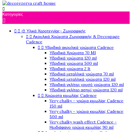

Κατηγορίες

🎨 Υλικά Χεροτεχνίας- Ζωγραφικής


Ακρυλικά Χρώματα Ζωγραφικής & Decoupage


Cadence
Υβριδικά ακρυλικά χρώματα Cadence


Υβριδικά Χρώματα 70 Ml
Υβριδικά χρώματα 120 ml
Υβριδικά χρώματα 500 ml
Υβριδικά χρώματα 2 lt
Υβριδικά μεταλλικά χρώματα 70 ml
Υβριδικά μεταλλικά χρώματα 120 ml
Υβριδικά γκλίτερ χρυσό χρώματα 120 ml
Υβριδικά γκλίτερ ασημί χρώματα 120 ml
Χρώματα κιμωλίας Cadence


Very chalky - χρώμα κιμωλίας Cadence
150 ml
Very chalky - χρώμα κιμωλίας Cadence
500 ml
Very chalky wash effect Cadence -
Ημιδιάφανο χρώμα κιμωλίας 90 ml