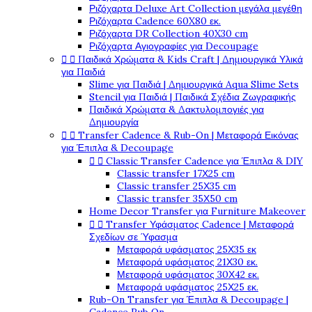
Ριζόχαρτα Deluxe Art Collection μεγάλα μεγέθη
Ριζόχαρτα Cadence 60X80 εκ.
Ριζόχαρτα DR Collection 40X30 cm
Ριζόχαρτα Αγιογραφίες για Decoupage
Παιδικά Χρώματα & Kids Craft | Δημιουργικά Υλικά


για Παιδιά
Slime για Παιδιά | Δημιουργικά Aqua Slime Sets
Stencil για Παιδιά | Παιδικά Σχέδια Ζωγραφικής
Παιδικά Χρώματα & Δακτυλομπογιές για
Δημιουργία
Transfer Cadence & Rub-On | Μεταφορά Εικόνας


για Έπιπλα & Decoupage
Classic Transfer Cadence για Έπιπλα & DIY


Classic transfer 17Χ25 cm
Classic transfer 25Χ35 cm
Classic transfer 35Χ50 cm
Home Decor Transfer για Furniture Makeover
Transfer Υφάσματος Cadence | Μεταφορά


Σχεδίων σε Ύφασμα
Μεταφορά υφάσματος 25Χ35 εκ
Μεταφορά υφάσματος 21Χ30 εκ.
Μεταφορά υφάσματος 30Χ42 εκ.
Μεταφορά υφάσματος 25Χ25 εκ.
Rub-On Transfer για Έπιπλα & Decoupage |