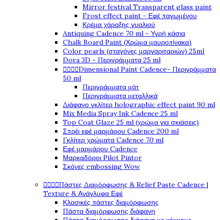
Mirror festival Transparent glass paint
Frost effect paint - Εφέ παγωμένου
Κρέμα χάραξης γυαλιού
Antiquing Cadence 70 ml - Υγρή κάσια
Chalk Board Paint (Χρώμα μαυροπίνακα)
Color pearls (σταγόνες μαργαριταριών) 25ml
Dora 3D - Περιγράμματα 25 ml
Dimensional Paint Cadence- Περιγράμματα




50 ml
Περιγράμματα μάτ
Περιγράμματα μεταλλικά
Διάφανο γκλίτερ holographic effect paint 90 ml
Mix Media Spray Ink Cadence 25 ml
Top Coat Glaze 25 ml (χρώμα για σκιάσεις)
Σπρέι εφέ μαρμάρου Cadence 200 ml
Γκλίτερ χρώματα Cadence 70 ml
Εφέ μαρμάρου Cadence
Μαρκαδόροι Pilot Pintor
Σκόνες embossing Wow
Πάστες Διαμόρφωσης & Relief Paste Cadence |




Texture & Ανάγλυφα Εφέ
Κλασικές πάστες διαμόρφωσης
Πάστα διαμόρφωσης διάφανη