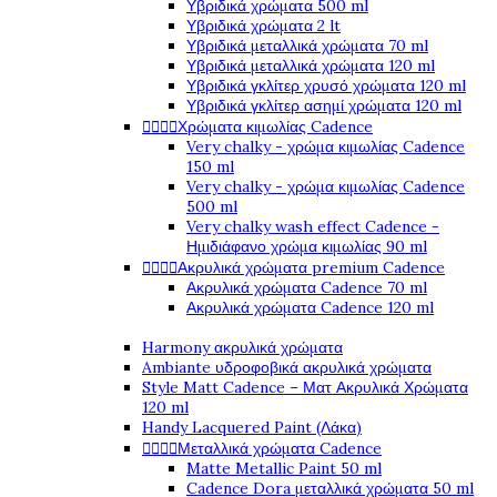
Υβριδικά χρώματα 500 ml
Υβριδικά χρώματα 2 lt
Υβριδικά μεταλλικά χρώματα 70 ml
Υβριδικά μεταλλικά χρώματα 120 ml
Υβριδικά γκλίτερ χρυσό χρώματα 120 ml
Υβριδικά γκλίτερ ασημί χρώματα 120 ml
Χρώματα κιμωλίας Cadence




Very chalky - χρώμα κιμωλίας Cadence
150 ml
Very chalky - χρώμα κιμωλίας Cadence
500 ml
Very chalky wash effect Cadence -
Ημιδιάφανο χρώμα κιμωλίας 90 ml
Ακρυλικά χρώματα premium Cadence




Ακρυλικά χρώματα Cadence 70 ml
Ακρυλικά χρώματα Cadence 120 ml
Harmony ακρυλικά χρώματα
Ambiante υδροφοβικά ακρυλικά χρώματα
Style Matt Cadence – Ματ Ακρυλικά Χρώματα
120 ml
Handy Lacquered Paint (Λάκα)
Μεταλλικά χρώματα Cadence




Matte Metallic Paint 50 ml
Cadence Dora μεταλλικά χρώματα 50 ml