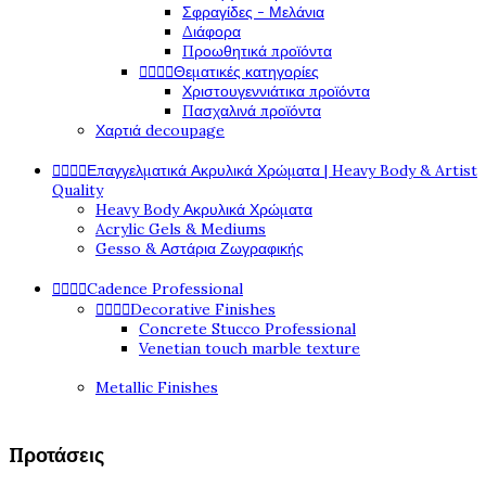
Σφραγίδες - Μελάνια
Διάφορα
Προωθητικά προϊόντα
Θεματικές κατηγορίες




Χριστουγεννιάτικα προϊόντα
Πασχαλινά προϊόντα
Χαρτιά decoupage
Επαγγελματικά Ακρυλικά Χρώματα | Heavy Body & Artist




Quality
Heavy Body Ακρυλικά Χρώματα
Acrylic Gels & Mediums
Gesso & Αστάρια Ζωγραφικής
Cadence Professional




Decorative Finishes




Concrete Stucco Professional
Venetian touch marble texture
Metallic Finishes
Προτάσεις