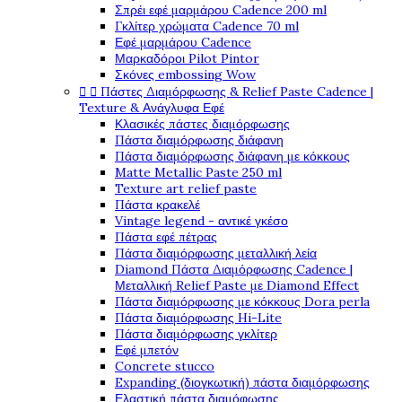
Σπρέι εφέ μαρμάρου Cadence 200 ml
Γκλίτερ χρώματα Cadence 70 ml
Εφέ μαρμάρου Cadence
Μαρκαδόροι Pilot Pintor
Σκόνες embossing Wow
Πάστες Διαμόρφωσης & Relief Paste Cadence |


Texture & Ανάγλυφα Εφέ
Κλασικές πάστες διαμόρφωσης
Πάστα διαμόρφωσης διάφανη
Πάστα διαμόρφωσης διάφανη με κόκκους
Matte Metallic Paste 250 ml
Texture art relief paste
Πάστα κρακελέ
Vintage legend - αντικέ γκέσο
Πάστα εφέ πέτρας
Πάστα διαμόρφωσης μεταλλική λεία
Diamond Πάστα Διαμόρφωσης Cadence |
Μεταλλική Relief Paste με Diamond Effect
Πάστα διαμόρφωσης με κόκκους Dora perla
Πάστα διαμόρφωσης Hi-Lite
Πάστα διαμόρφωσης γκλίτερ
Εφέ μπετόν
Concrete stucco
Expanding (διογκωτική) πάστα διαμόρφωσης
Ελαστική πάστα διαμόφωσης