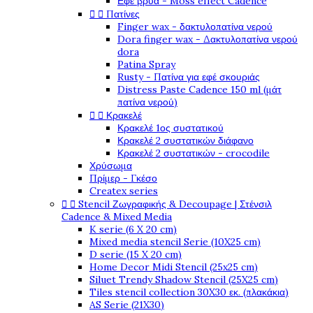
Εφέ βρύα - Moss effect Cadence
Πατίνες


Finger wax - δακτυλοπατίνα νερού
Dora finger wax - Δακτυλοπατίνα νερού
dora
Patina Spray
Rusty - Πατίνα για εφέ σκουριάς
Distress Paste Cadence 150 ml (μάτ
πατίνα νερού)
Κρακελέ


Κρακελέ 1ος συστατικού
Κρακελέ 2 συστατικών διάφανο
Κρακελέ 2 συστατικών - crocodile
Χρύσωμα
Πρίμερ - Γκέσο
Createx series
Stencil Ζωγραφικής & Decoupage | Στένσιλ


Cadence & Mixed Media
K serie (6 X 20 cm)
Mixed media stencil Serie (10X25 cm)
D serie (15 X 20 cm)
Home Decor Midi Stencil (25x25 cm)
Siluet Trendy Shadow Stencil (25X25 cm)
Tiles stencil collection 30X30 εκ. (πλακάκια)
AS Serie (21X30)