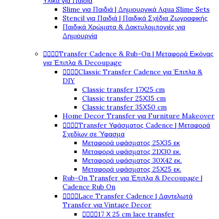
Υλικά για Παιδιά
Slime για Παιδιά | Δημιουργικά Aqua Slime Sets
Stencil για Παιδιά | Παιδικά Σχέδια Ζωγραφικής
Παιδικά Χρώματα & Δακτυλομπογιές για
Δημιουργία
Transfer Cadence & Rub-On | Μεταφορά Εικόνας




για Έπιπλα & Decoupage
Classic Transfer Cadence για Έπιπλα &




DIY
Classic transfer 17Χ25 cm
Classic transfer 25Χ35 cm
Classic transfer 35Χ50 cm
Home Decor Transfer για Furniture Makeover
Transfer Υφάσματος Cadence | Μεταφορά




Σχεδίων σε Ύφασμα
Μεταφορά υφάσματος 25Χ35 εκ
Μεταφορά υφάσματος 21Χ30 εκ.
Μεταφορά υφάσματος 30Χ42 εκ.
Μεταφορά υφάσματος 25Χ25 εκ.
Rub-On Transfer για Έπιπλα & Decoupage |
Cadence Rub On
Lace Transfer Cadence | Δαντελωτά




Transfer για Vintage Decor
17 Χ 25 cm lace transfer



