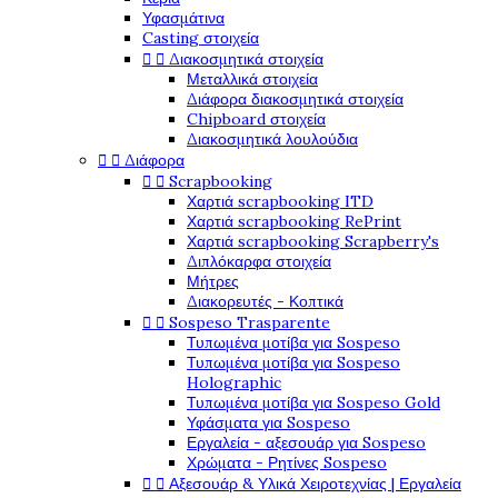
Υφασμάτινα
Casting στοιχεία
Διακοσμητικά στοιχεία


Μεταλλικά στοιχεία
Διάφορα διακοσμητικά στοιχεία
Chipboard στοιχεία
Διακοσμητικά λουλούδια
Διάφορα


Scrapbooking


Χαρτιά scrapbooking ITD
Χαρτιά scrapbooking RePrint
Χαρτιά scrapbooking Scrapberry's
Διπλόκαρφα στοιχεία
Μήτρες
Διακορευτές - Κοπτικά
Sospeso Trasparente


Τυπωμένα μοτίβα για Sospeso
Τυπωμένα μοτίβα για Sospeso
Holographic
Τυπωμένα μοτίβα για Sospeso Gold
Υφάσματα για Sospeso
Εργαλεία - αξεσουάρ για Sospeso
Χρώματα - Ρητίνες Sospeso
Αξεσουάρ & Υλικά Χειροτεχνίας | Εργαλεία

