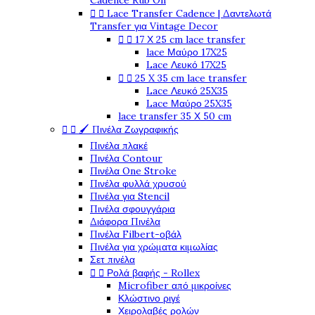
Cadence Rub On
Lace Transfer Cadence | Δαντελωτά


Transfer για Vintage Decor
17 Χ 25 cm lace transfer


lace Μαύρο 17X25
Lace Λευκό 17X25
25 X 35 cm lace transfer


Lace Λευκό 25X35
Lace Μαύρο 25X35
lace transfer 35 Χ 50 cm
🖌️ Πινέλα Ζωγραφικής


Πινέλα πλακέ
Πινέλα Contour
Πινέλα One Stroke
Πινέλα φυλλά χρυσού
Πινέλα για Stencil
Πινέλα σφουγγάρια
Διάφορα Πινέλα
Πινέλα Filbert-οβάλ
Πινέλα για χρώματα κιμωλίας
Σετ πινέλα
Ρολά βαφής - Rollex


Microfiber από μικροίνες
Κλώστινο ριγέ
Χειρολαβές ρολών