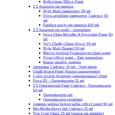
Reflectique Effect Paint
Χρώματα για ύφασμα


Style Matt υφάσματος 59 ml
Dora μεταλλικά υφάσματος Cadence 50
ml
Fashion spray για ύφασμα 100 ml
Χρώματα για γυαλί - πορσελάνη


Dora Glass Metallic & Porcelain Paint 50
ml
Very Chalky Glass Decor 59 ml
Style Matt Enamel 59 ml
Mirror festival Transparent glass paint
Frost effect paint - Εφέ παγωμένου
Κρέμα χάραξης γυαλιού
Antiquing Cadence 70 ml - Υγρή κάσια
Chalk Board Paint (Χρώμα μαυροπίνακα)
Color pearls (σταγόνες μαργαριταριών) 25ml
Dora 3D - Περιγράμματα 25 ml
Dimensional Paint Cadence- Περιγράμματα


50 ml
Περιγράμματα μάτ
Περιγράμματα μεταλλικά
Διάφανο γκλίτερ holographic effect paint 90 ml
Mix Media Spray Ink Cadence 25 ml
Top Coat Glaze 25 ml (χρώμα για σκιάσεις)