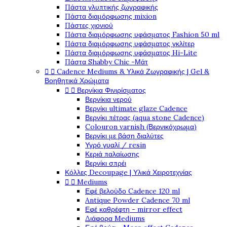
Πάστα γλυπτικής ζωγραφικής
Πάστα διαμόρφωσης mixion
Πάστες χιονιού
Πάστα διαμόρφωσης υφάσματος Fashion 50 ml
Πάστα διαμόρφωσης υφάσματος γκλίτερ
Πάστα διαμόρφωσης υφάσματος Hi-Lite
Πάστα Shabby Chic -Μάτ
Cadence Mediums & Υλικά Ζωγραφικής | Gel &


Βοηθητικά Χρώματα
Βερνίκια Φινιρίσματος


Βερνίκια νερού
Βερνίκι ultimate glaze Cadence
Βερνίκι πέτρας (aqua stone Cadence)
Colouron varnish (Βερνικόχρωμα)
Βερνίκι με βάση διαλύτες
Υγρό γυαλί / resin
Κεριά παλαίωσης
Βερνίκι σπρέι
Κόλλες Decoupage | Υλικά Χειροτεχνίας
Mediums


Εφέ βελούδο Cadence 120 ml
Antique Powder Cadence 70 ml
Εφέ καθρέφτη - mirror effect
Διάφορα Mediums