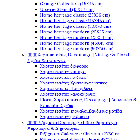
Grunge Collection (45X45 cm)
U serie Stencil (13X57 cm)
Home heritage classic (25X36 cm)
Home heritage classic (45X45 cm)
Home heritage classic (50X70 cm)
Home heritage modern (25X25 cm)
Home heritage modern (25X36 cm)
Home heritage modern (45X45 cm)
Home heritage modern (50X70 cm)
Χαρτοπετσέτες Decoupage | Vintage & Floral




Σχέδια Χειροτεχνίας
Χαρτοπετσέτες διάφορες
Χαρτοπετσέτες vintage
Χαρτοπετσέτες παιδικές
Χαρτοπετσέτες Χριστουγεννιάτικες
Χαρτοπετσέτες Πασχαλινές
Χαρτοπετσέτες καλοκαιρινές
Floral Χαρτοπετσέτες Decoupage | Λουλούδια &
Romantic Σχέδια
Χαρτοπετσέτες επαναλαμβανόμενα μοτίβα
Χαρτοπετσέτες με ζωάκια
Ριζόχαρτα Decoupage | Rice Papers για




Χειροτεχνία & Δημιουργίες
Ριζόχαρτα Cadence collection 42X30 εκ
Ριζόχαρτα metal leaf Cadence 42X31 εκ