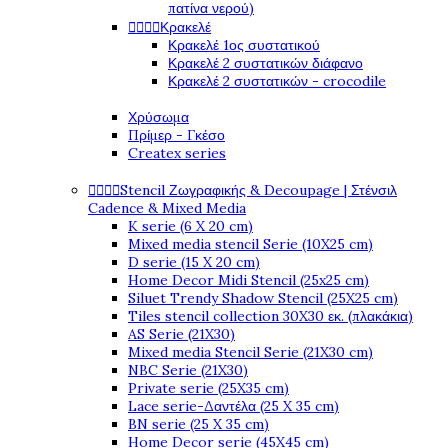
πατίνα νερού)




Κρακελέ
Κρακελέ 1ος συστατικού
Κρακελέ 2 συστατικών διάφανο
Κρακελέ 2 συστατικών - crocodile
Χρύσωμα
Πρίμερ - Γκέσο
Createx series




Stencil Ζωγραφικής & Decoupage | Στένσιλ
Cadence & Mixed Media
K serie (6 X 20 cm)
Mixed media stencil Serie (10X25 cm)
D serie (15 X 20 cm)
Home Decor Midi Stencil (25x25 cm)
Siluet Trendy Shadow Stencil (25X25 cm)
Tiles stencil collection 30X30 εκ. (πλακάκια)
AS Serie (21X30)
Mixed media Stencil Serie (21X30 cm)
NBC Serie (21X30)
Private serie (25X35 cm)
Lace serie-Δαντέλα (25 X 35 cm)
BN serie (25 X 35 cm)
Home Decor serie (45X45 cm)