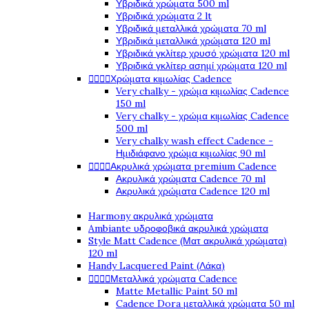
Υβριδικά χρώματα 500 ml
Υβριδικά χρώματα 2 lt
Υβριδικά μεταλλικά χρώματα 70 ml
Υβριδικά μεταλλικά χρώματα 120 ml
Υβριδικά γκλίτερ χρυσό χρώματα 120 ml
Υβριδικά γκλίτερ ασημί χρώματα 120 ml




Χρώματα κιμωλίας Cadence
Very chalky - χρώμα κιμωλίας Cadence
150 ml
Very chalky - χρώμα κιμωλίας Cadence
500 ml
Very chalky wash effect Cadence -
Ημιδιάφανο χρώμα κιμωλίας 90 ml




Ακρυλικά χρώματα premium Cadence
Ακρυλικά χρώματα Cadence 70 ml
Ακρυλικά χρώματα Cadence 120 ml
Harmony ακρυλικά χρώματα
Ambiante υδροφοβικά ακρυλικά χρώματα
Style Matt Cadence (Ματ ακρυλικά χρώματα)
120 ml
Handy Lacquered Paint (Λάκα)




Μεταλλικά χρώματα Cadence
Matte Metallic Paint 50 ml
Cadence Dora μεταλλικά χρώματα 50 ml