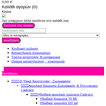
0,00 €
Καλάθι αγορών (0)
Κλείσε
Δεν υπάρχουν άλλα προϊόντα στο καλάθι σας
Συνέχεια στις αγορές
αναζήτηση
Χονδρική πώληση
Καταστήματα συνεργατών
Τρόποι αποστολής & μεταφορικά
Ωράριο καταστήματος - επικοινωνία

Κατάλογος




🎨 Υλικά Χεροτεχνίας- Ζωγραφικής




Ακρυλικά Χρώματα Ζωγραφικής & Decoupage
Cadence




Υβριδικά ακρυλικά χρώματα Cadence
Υβριδικά Χρώματα 70 Ml
Υβριδικά χρώματα 120 ml