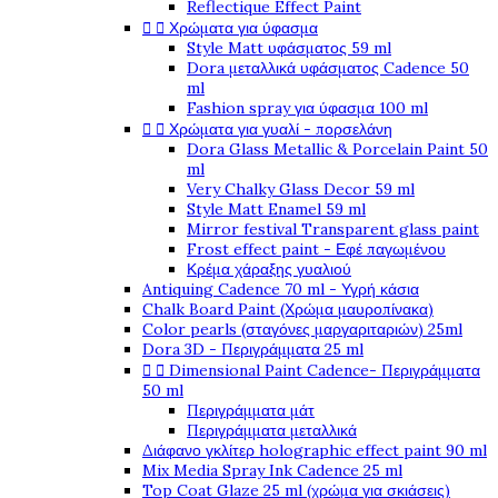
Reflectique Effect Paint


Χρώματα για ύφασμα
Style Matt υφάσματος 59 ml
Dora μεταλλικά υφάσματος Cadence 50
ml
Fashion spray για ύφασμα 100 ml


Χρώματα για γυαλί - πορσελάνη
Dora Glass Metallic & Porcelain Paint 50
ml
Very Chalky Glass Decor 59 ml
Style Matt Enamel 59 ml
Mirror festival Transparent glass paint
Frost effect paint - Εφέ παγωμένου
Κρέμα χάραξης γυαλιού
Antiquing Cadence 70 ml - Υγρή κάσια
Chalk Board Paint (Χρώμα μαυροπίνακα)
Color pearls (σταγόνες μαργαριταριών) 25ml
Dora 3D - Περιγράμματα 25 ml


Dimensional Paint Cadence- Περιγράμματα
50 ml
Περιγράμματα μάτ
Περιγράμματα μεταλλικά
Διάφανο γκλίτερ holographic effect paint 90 ml
Mix Media Spray Ink Cadence 25 ml
Top Coat Glaze 25 ml (χρώμα για σκιάσεις)