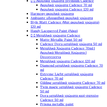


Ακρυλικά χρώματα premium Cadence
Ακρυλικά χρώματα Cadence 70 ml
Ακρυλικά χρώματα Cadence 120 ml
Harmony ακρυλικά χρώματα
Ambiante υδροφοβικά ακρυλικά χρώματα
Style Matt Cadence (Ματ ακρυλικά χρώματα)
120 ml
Handy Lacquered Paint (Λάκα)


Μεταλλικά χρώματα Cadence
Matte Metallic Paint 50 ml
Cadence Dora μεταλλικά χρώματα 50 ml
Μεταλλικά Χρώματα Cadence 70ml |
Ακρυλικά Μεταλλικά Χρώματα |
Decorezerva
Μεταλλικά χρώματα Cadence 120 ml
Diamond μεταλλικά χρώματα Cadence 70
ml
Extreme Light μεταλλικά χρώματα
Cadence 70 ml
Gilding μεταλλικά χρώματα Cadence 70 ml
Twin magic μεταλλικά χρώματα Cadence
50 ml
Dora μεταλλικά χρώματα κερί-σαπούνι
Cadence 50 ml
Prisma metallic paint