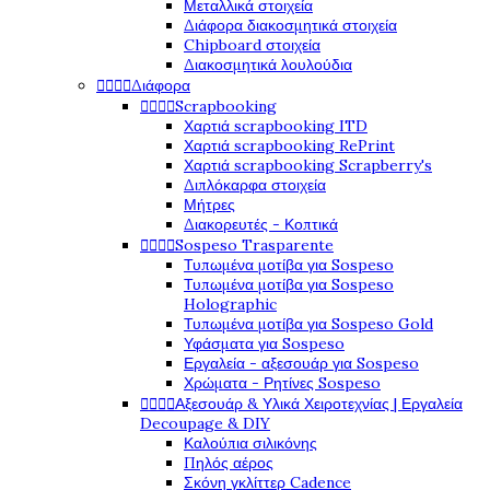
Μεταλλικά στοιχεία
Διάφορα διακοσμητικά στοιχεία
Chipboard στοιχεία
Διακοσμητικά λουλούδια




Διάφορα




Scrapbooking
Χαρτιά scrapbooking ITD
Χαρτιά scrapbooking RePrint
Χαρτιά scrapbooking Scrapberry's
Διπλόκαρφα στοιχεία
Μήτρες
Διακορευτές - Κοπτικά




Sospeso Trasparente
Τυπωμένα μοτίβα για Sospeso
Τυπωμένα μοτίβα για Sospeso
Holographic
Τυπωμένα μοτίβα για Sospeso Gold
Υφάσματα για Sospeso
Εργαλεία - αξεσουάρ για Sospeso
Χρώματα - Ρητίνες Sospeso




Αξεσουάρ & Υλικά Χειροτεχνίας | Εργαλεία
Decoupage & DIY
Καλούπια σιλικόνης
Πηλός αέρος
Σκόνη γκλίττερ Cadence