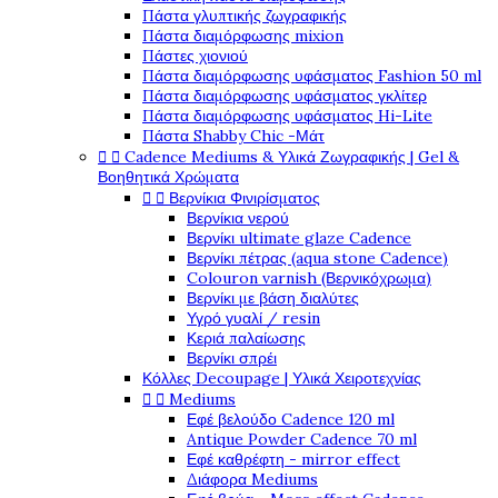
Πάστα γλυπτικής ζωγραφικής
Πάστα διαμόρφωσης mixion
Πάστες χιονιού
Πάστα διαμόρφωσης υφάσματος Fashion 50 ml
Πάστα διαμόρφωσης υφάσματος γκλίτερ
Πάστα διαμόρφωσης υφάσματος Hi-Lite
Πάστα Shabby Chic -Μάτ


Cadence Mediums & Υλικά Ζωγραφικής | Gel &
Βοηθητικά Χρώματα


Βερνίκια Φινιρίσματος
Βερνίκια νερού
Βερνίκι ultimate glaze Cadence
Βερνίκι πέτρας (aqua stone Cadence)
Colouron varnish (Βερνικόχρωμα)
Βερνίκι με βάση διαλύτες
Υγρό γυαλί / resin
Κεριά παλαίωσης
Βερνίκι σπρέι
Κόλλες Decoupage | Υλικά Χειροτεχνίας


Mediums
Εφέ βελούδο Cadence 120 ml
Antique Powder Cadence 70 ml
Εφέ καθρέφτη - mirror effect
Διάφορα Mediums