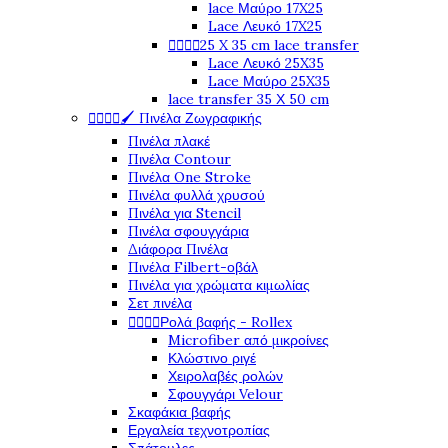
lace Μαύρο 17X25
Lace Λευκό 17X25




25 X 35 cm lace transfer
Lace Λευκό 25X35
Lace Μαύρο 25X35
lace transfer 35 Χ 50 cm




🖌️ Πινέλα Ζωγραφικής
Πινέλα πλακέ
Πινέλα Contour
Πινέλα One Stroke
Πινέλα φυλλά χρυσού
Πινέλα για Stencil
Πινέλα σφουγγάρια
Διάφορα Πινέλα
Πινέλα Filbert-οβάλ
Πινέλα για χρώματα κιμωλίας
Σετ πινέλα




Ρολά βαφής - Rollex
Microfiber από μικροίνες
Κλώστινο ριγέ
Χειρολαβές ρολών
Σφουγγάρι Velour
Σκαφάκια βαφής
Εργαλεία τεχνοτροπίας