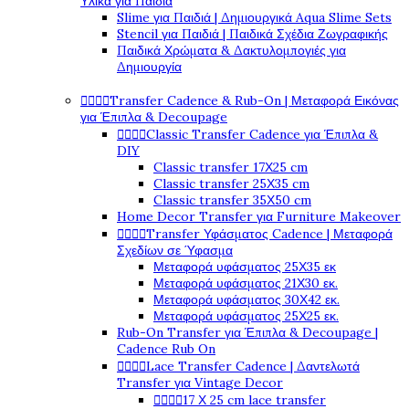
Υλικά για Παιδιά
Slime για Παιδιά | Δημιουργικά Aqua Slime Sets
Stencil για Παιδιά | Παιδικά Σχέδια Ζωγραφικής
Παιδικά Χρώματα & Δακτυλομπογιές για
Δημιουργία




Transfer Cadence & Rub-On | Μεταφορά Εικόνας
για Έπιπλα & Decoupage




Classic Transfer Cadence για Έπιπλα &
DIY
Classic transfer 17Χ25 cm
Classic transfer 25Χ35 cm
Classic transfer 35Χ50 cm
Home Decor Transfer για Furniture Makeover




Transfer Υφάσματος Cadence | Μεταφορά
Σχεδίων σε Ύφασμα
Μεταφορά υφάσματος 25Χ35 εκ
Μεταφορά υφάσματος 21Χ30 εκ.
Μεταφορά υφάσματος 30Χ42 εκ.
Μεταφορά υφάσματος 25Χ25 εκ.
Rub-On Transfer για Έπιπλα & Decoupage |
Cadence Rub On




Lace Transfer Cadence | Δαντελωτά
Transfer για Vintage Decor




17 Χ 25 cm lace transfer