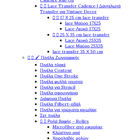
Cadence Rub On


Lace Transfer Cadence | Δαντελωτά
Transfer για Vintage Decor


17 Χ 25 cm lace transfer
lace Μαύρο 17X25
Lace Λευκό 17X25


25 X 35 cm lace transfer
Lace Λευκό 25X35
Lace Μαύρο 25X35
lace transfer 35 Χ 50 cm


🖌️ Πινέλα Ζωγραφικής
Πινέλα πλακέ
Πινέλα Contour
Πινέλα One Stroke
Πινέλα φυλλά χρυσού
Πινέλα για Stencil
Πινέλα σφουγγάρια
Διάφορα Πινέλα
Πινέλα Filbert-οβάλ
Πινέλα για χρώματα κιμωλίας
Σετ πινέλα


Ρολά βαφής - Rollex
Microfiber από μικροίνες
Κλώστινο ριγέ
Χειρολαβές ρολών