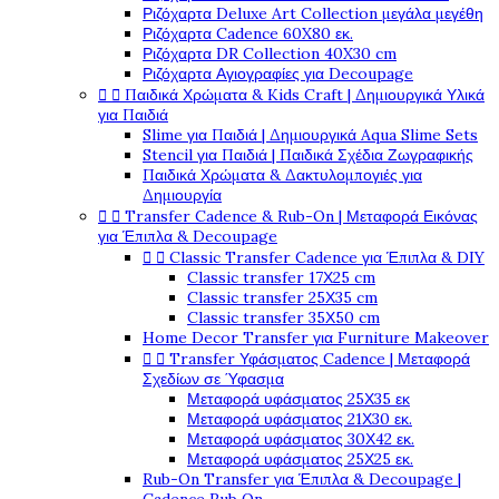
Ριζόχαρτα Deluxe Art Collection μεγάλα μεγέθη
Ριζόχαρτα Cadence 60X80 εκ.
Ριζόχαρτα DR Collection 40X30 cm
Ριζόχαρτα Αγιογραφίες για Decoupage


Παιδικά Χρώματα & Kids Craft | Δημιουργικά Υλικά
για Παιδιά
Slime για Παιδιά | Δημιουργικά Aqua Slime Sets
Stencil για Παιδιά | Παιδικά Σχέδια Ζωγραφικής
Παιδικά Χρώματα & Δακτυλομπογιές για
Δημιουργία


Transfer Cadence & Rub-On | Μεταφορά Εικόνας
για Έπιπλα & Decoupage


Classic Transfer Cadence για Έπιπλα & DIY
Classic transfer 17Χ25 cm
Classic transfer 25Χ35 cm
Classic transfer 35Χ50 cm
Home Decor Transfer για Furniture Makeover


Transfer Υφάσματος Cadence | Μεταφορά
Σχεδίων σε Ύφασμα
Μεταφορά υφάσματος 25Χ35 εκ
Μεταφορά υφάσματος 21Χ30 εκ.
Μεταφορά υφάσματος 30Χ42 εκ.
Μεταφορά υφάσματος 25Χ25 εκ.
Rub-On Transfer για Έπιπλα & Decoupage |