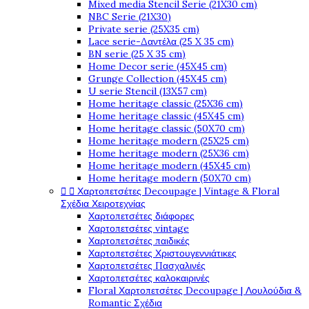
Mixed media Stencil Serie (21X30 cm)
NBC Serie (21X30)
Private serie (25X35 cm)
Lace serie-Δαντέλα (25 X 35 cm)
BN serie (25 X 35 cm)
Home Decor serie (45X45 cm)
Grunge Collection (45X45 cm)
U serie Stencil (13X57 cm)
Home heritage classic (25X36 cm)
Home heritage classic (45X45 cm)
Home heritage classic (50X70 cm)
Home heritage modern (25X25 cm)
Home heritage modern (25X36 cm)
Home heritage modern (45X45 cm)
Home heritage modern (50X70 cm)


Χαρτοπετσέτες Decoupage | Vintage & Floral
Σχέδια Χειροτεχνίας
Χαρτοπετσέτες διάφορες
Χαρτοπετσέτες vintage
Χαρτοπετσέτες παιδικές
Χαρτοπετσέτες Χριστουγεννιάτικες
Χαρτοπετσέτες Πασχαλινές
Χαρτοπετσέτες καλοκαιρινές
Floral Χαρτοπετσέτες Decoupage | Λουλούδια &
Romantic Σχέδια