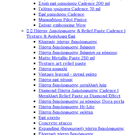
Σπρέι εφέ μαρμάρου Cadence 200 ml
Γκλίτερ χρώματα Cadence 70 ml
Εφέ μαρμάρου Cadence
Μαρκαδόροι Pilot Pintor
Σκόνες embossing Wow


Πάστες Διαμόρφωσης & Relief Paste Cadence |
Texture & Ανάγλυφα Εφέ
Κλασικές πάστες διαμόρφωσης
Πάστα διαμόρφωσης διάφανη
Πάστα διαμόρφωσης διάφανη με κόκκους
Matte Metallic Paste 250 ml
Texture art relief paste
Πάστα κρακελέ
Vintage legend - αντικέ γκέσο
Πάστα εφέ πέτρας
Πάστα διαμόρφωσης μεταλλική λεία
Diamond Πάστα Διαμόρφωσης Cadence |
Μεταλλική Relief Paste με Diamond Effect
Πάστα διαμόρφωσης με κόκκους Dora perla
Πάστα διαμόρφωσης Hi-Lite
Πάστα διαμόρφωσης γκλίτερ
Εφέ μπετόν
Concrete stucco
Expanding (διογκωτική) πάστα διαμόρφωσης
Ελαστική πάστα διαμόφωσης