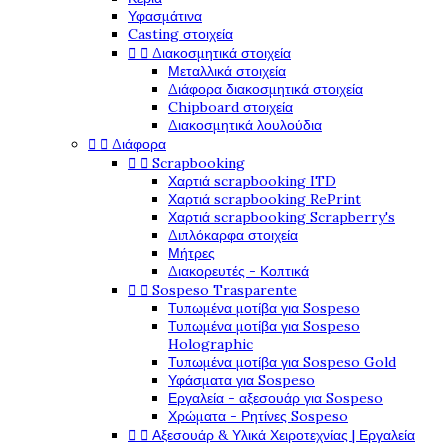
Υφασμάτινα
Casting στοιχεία


Διακοσμητικά στοιχεία
Μεταλλικά στοιχεία
Διάφορα διακοσμητικά στοιχεία
Chipboard στοιχεία
Διακοσμητικά λουλούδια


Διάφορα


Scrapbooking
Χαρτιά scrapbooking ITD
Χαρτιά scrapbooking RePrint
Χαρτιά scrapbooking Scrapberry's
Διπλόκαρφα στοιχεία
Μήτρες
Διακορευτές - Κοπτικά


Sospeso Trasparente
Τυπωμένα μοτίβα για Sospeso
Τυπωμένα μοτίβα για Sospeso
Holographic
Τυπωμένα μοτίβα για Sospeso Gold
Υφάσματα για Sospeso
Εργαλεία - αξεσουάρ για Sospeso
Χρώματα - Ρητίνες Sospeso


Αξεσουάρ & Υλικά Χειροτεχνίας | Εργαλεία