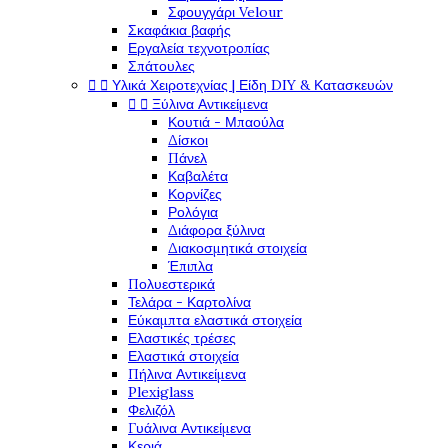
Σφουγγάρι Velour
Σκαφάκια βαφής
Εργαλεία τεχνοτροπίας
Σπάτουλες


Υλικά Χειροτεχνίας | Είδη DIY & Κατασκευών


Ξύλινα Αντικείμενα
Κουτιά - Μπαούλα
Δίσκοι
Πάνελ
Καβαλέτα
Κορνίζες
Ρολόγια
Διάφορα ξύλινα
Διακοσμητικά στοιχεία
Έπιπλα
Πολυεστερικά
Τελάρα - Καρτολίνα
Εύκαμπτα ελαστικά στοιχεία
Ελαστικές τρέσες
Ελαστικά στοιχεία
Πήλινα Αντικείμενα
Plexiglass
Φελιζόλ
Γυάλινα Αντικείμενα
Κεριά