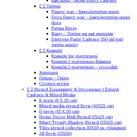
Εφέ βρύα - Moss effect Cadence


Πατίνες
Finger wax - δακτυλοπατίνα νερού
Dora finger wax - Δακτυλοπατίνα νερού
dora
Patina Spray
Rusty - Πατίνα για εφέ σκουριάς
Distress Paste Cadence 150 ml (μάτ
πατίνα νερού)


Κρακελέ
Κρακελέ 1ος συστατικού
Κρακελέ 2 συστατικών διάφανο
Κρακελέ 2 συστατικών - crocodile
Χρύσωμα
Πρίμερ - Γκέσο
Createx series


Stencil Ζωγραφικής & Decoupage | Στένσιλ
Cadence & Mixed Media
K serie (6 X 20 cm)
Mixed media stencil Serie (10X25 cm)
D serie (15 X 20 cm)
Home Decor Midi Stencil (25x25 cm)
Siluet Trendy Shadow Stencil (25X25 cm)
Tiles stencil collection 30X30 εκ. (πλακάκια)
AS Serie (21X30)