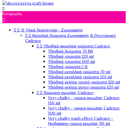

Κατηγορίες



🎨 Υλικά Χεροτεχνίας- Ζωγραφικής


Ακρυλικά Χρώματα Ζωγραφικής & Decoupage
Cadence


Υβριδικά ακρυλικά χρώματα Cadence
Υβριδικά Χρώματα 70 Ml
Υβριδικά χρώματα 120 ml
Υβριδικά χρώματα 500 ml
Υβριδικά χρώματα 2 lt
Υβριδικά μεταλλικά χρώματα 70 ml
Υβριδικά μεταλλικά χρώματα 120 ml
Υβριδικά γκλίτερ χρυσό χρώματα 120 ml
Υβριδικά γκλίτερ ασημί χρώματα 120 ml


Χρώματα κιμωλίας Cadence
Very chalky - χρώμα κιμωλίας Cadence
150 ml
Very chalky - χρώμα κιμωλίας Cadence
500 ml
Very chalky wash effect Cadence -
Ημιδιάφανο χρώμα κιμωλίας 90 ml