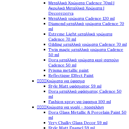
Μεταλλικά Χρώματα Cadence 70ml |
Ακρυλικά Μεταλλικά Χρώματα |
Decorezerva
Μεταλλικά χρώματα Cadence 120 ml
Diamond μεταλλικά χρώματα Cadence 70
ml
Extreme Light μεταλλικά χρώματα
Cadence 70 ml
Gilding μεταλλικά χρώματα Cadence 70 ml
Twin magic μεταλλικά χρώματα Cadence
50 ml
Dora μεταλλικά χρώματα κερί-σαπούνι
Cadence 50 ml
Prisma metallic paint
Reflectique Effect Paint




Χρώματα για ύφασμα
Style Matt υφάσματος 59 ml
Dora μεταλλικά υφάσματος Cadence 50
ml
Fashion spray για ύφασμα 100 ml




Χρώματα για γυαλί - πορσελάνη
Dora Glass Metallic & Porcelain Paint 50
ml
Very Chalky Glass Decor 59 ml
Style Matt Enamel 59 ml