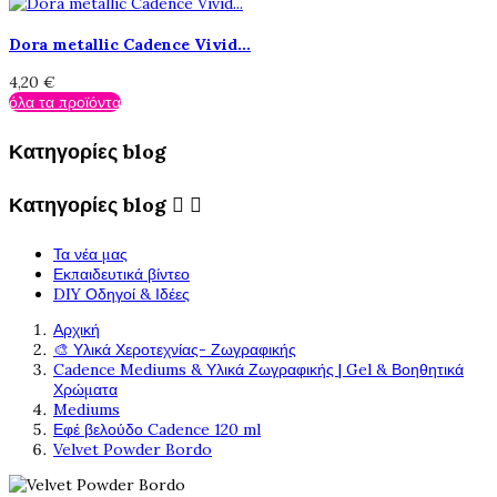
Dora metallic Cadence Vivid...
4,20 €
όλα τα προϊόντα
Κατηγορίες blog
Κατηγορίες blog


Τα νέα μας
Εκπαιδευτικά βίντεο
DIY Οδηγοί & Ιδέες
Αρχική
🎨 Υλικά Χεροτεχνίας- Ζωγραφικής
Cadence Mediums & Υλικά Ζωγραφικής | Gel & Βοηθητικά
Χρώματα
Mediums
Εφέ βελούδο Cadence 120 ml
Velvet Powder Bordo