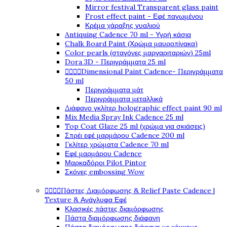
Mirror festival Transparent glass paint
Frost effect paint - Εφέ παγωμένου
Κρέμα χάραξης γυαλιού
Antiquing Cadence 70 ml - Υγρή κάσια
Chalk Board Paint (Χρώμα μαυροπίνακα)
Color pearls (σταγόνες μαργαριταριών) 25ml
Dora 3D - Περιγράμματα 25 ml




Dimensional Paint Cadence- Περιγράμματα
50 ml
Περιγράμματα μάτ
Περιγράμματα μεταλλικά
Διάφανο γκλίτερ holographic effect paint 90 ml
Mix Media Spray Ink Cadence 25 ml
Top Coat Glaze 25 ml (χρώμα για σκιάσεις)
Σπρέι εφέ μαρμάρου Cadence 200 ml
Γκλίτερ χρώματα Cadence 70 ml
Εφέ μαρμάρου Cadence
Μαρκαδόροι Pilot Pintor
Σκόνες embossing Wow




Πάστες Διαμόρφωσης & Relief Paste Cadence |
Texture & Ανάγλυφα Εφέ
Κλασικές πάστες διαμόρφωσης
Πάστα διαμόρφωσης διάφανη