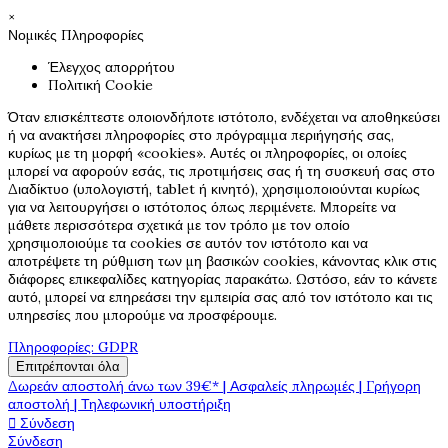
×
Νομικές Πληροφορίες
Έλεγχος απορρήτου
Πολιτική Cookie
Όταν επισκέπτεστε οποιονδήποτε ιστότοπο, ενδέχεται να αποθηκεύσει
ή να ανακτήσει πληροφορίες στο πρόγραμμα περιήγησής σας,
κυρίως με τη μορφή «cookies». Αυτές οι πληροφορίες, οι οποίες
μπορεί να αφορούν εσάς, τις προτιμήσεις σας ή τη συσκευή σας στο
Διαδίκτυο (υπολογιστή, tablet ή κινητό), χρησιμοποιούνται κυρίως
για να λειτουργήσει ο ιστότοπος όπως περιμένετε. Μπορείτε να
μάθετε περισσότερα σχετικά με τον τρόπο με τον οποίο
χρησιμοποιούμε τα cookies σε αυτόν τον ιστότοπο και να
αποτρέψετε τη ρύθμιση των μη βασικών cookies, κάνοντας κλικ στις
διάφορες επικεφαλίδες κατηγορίας παρακάτω. Ωστόσο, εάν το κάνετε
αυτό, μπορεί να επηρεάσει την εμπειρία σας από τον ιστότοπο και τις
υπηρεσίες που μπορούμε να προσφέρουμε.
Πληροφορίες: GDPR
Επιτρέπονται όλα
Δωρεάν αποστολή άνω των 39€* | Ασφαλείς πληρωμές | Γρήγορη
αποστολή | Τηλεφωνική υποστήριξη

Σύνδεση
Σύνδεση