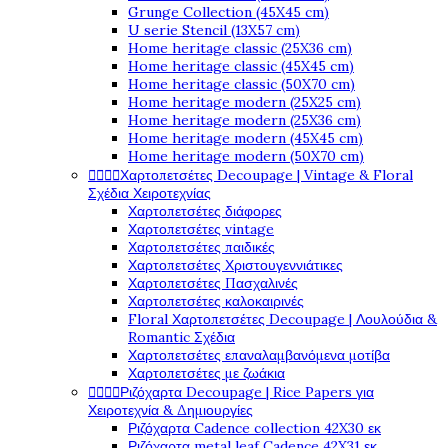
Grunge Collection (45X45 cm)
U serie Stencil (13X57 cm)
Home heritage classic (25X36 cm)
Home heritage classic (45X45 cm)
Home heritage classic (50X70 cm)
Home heritage modern (25X25 cm)
Home heritage modern (25X36 cm)
Home heritage modern (45X45 cm)
Home heritage modern (50X70 cm)




Χαρτοπετσέτες Decoupage | Vintage & Floral
Σχέδια Χειροτεχνίας
Χαρτοπετσέτες διάφορες
Χαρτοπετσέτες vintage
Χαρτοπετσέτες παιδικές
Χαρτοπετσέτες Χριστουγεννιάτικες
Χαρτοπετσέτες Πασχαλινές
Χαρτοπετσέτες καλοκαιρινές
Floral Χαρτοπετσέτες Decoupage | Λουλούδια &
Romantic Σχέδια
Χαρτοπετσέτες επαναλαμβανόμενα μοτίβα
Χαρτοπετσέτες με ζωάκια




Ριζόχαρτα Decoupage | Rice Papers για
Χειροτεχνία & Δημιουργίες
Ριζόχαρτα Cadence collection 42X30 εκ
Ριζόχαρτα metal leaf Cadence 42X31 εκ