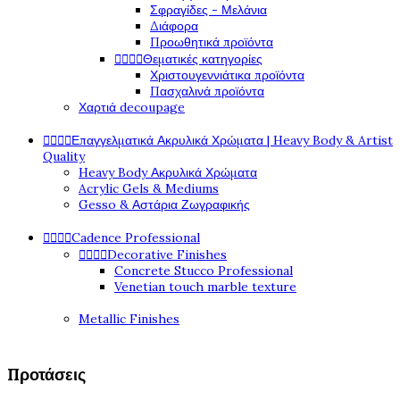
Σφραγίδες - Μελάνια
Διάφορα
Προωθητικά προϊόντα




Θεματικές κατηγορίες
Χριστουγεννιάτικα προϊόντα
Πασχαλινά προϊόντα
Χαρτιά decoupage




Επαγγελματικά Ακρυλικά Χρώματα | Heavy Body & Artist
Quality
Heavy Body Ακρυλικά Χρώματα
Acrylic Gels & Mediums
Gesso & Αστάρια Ζωγραφικής




Cadence Professional




Decorative Finishes
Concrete Stucco Professional
Venetian touch marble texture
Metallic Finishes
Προτάσεις