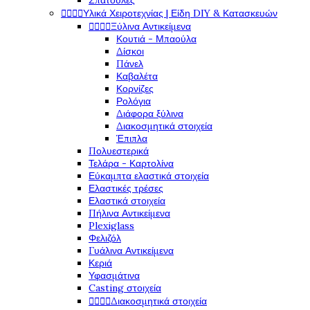
Σπάτουλες




Υλικά Χειροτεχνίας | Είδη DIY & Κατασκευών




Ξύλινα Αντικείμενα
Κουτιά - Μπαούλα
Δίσκοι
Πάνελ
Καβαλέτα
Κορνίζες
Ρολόγια
Διάφορα ξύλινα
Διακοσμητικά στοιχεία
Έπιπλα
Πολυεστερικά
Τελάρα - Καρτολίνα
Εύκαμπτα ελαστικά στοιχεία
Ελαστικές τρέσες
Ελαστικά στοιχεία
Πήλινα Αντικείμενα
Plexiglass
Φελιζόλ
Γυάλινα Αντικείμενα
Κεριά
Υφασμάτινα
Casting στοιχεία




Διακοσμητικά στοιχεία