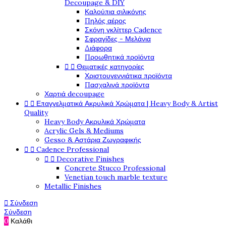
Decoupage & DIY
Καλούπια σιλικόνης
Πηλός αέρος
Σκόνη γκλίττερ Cadence
Σφραγίδες - Μελάνια
Διάφορα
Προωθητικά προϊόντα


Θεματικές κατηγορίες
Χριστουγεννιάτικα προϊόντα
Πασχαλινά προϊόντα
Χαρτιά decoupage


Επαγγελματικά Ακρυλικά Χρώματα | Heavy Body & Artist
Quality
Heavy Body Ακρυλικά Χρώματα
Acrylic Gels & Mediums
Gesso & Αστάρια Ζωγραφικής


Cadence Professional


Decorative Finishes
Concrete Stucco Professional
Venetian touch marble texture
Metallic Finishes

Σύνδεση
Σύνδεση
0
Καλάθι