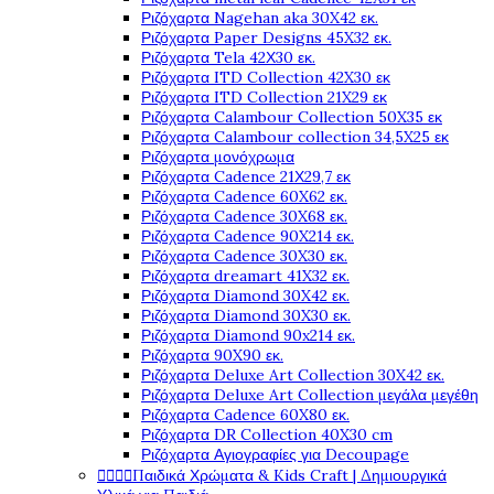
Ριζόχαρτα Nagehan aka 30X42 εκ.
Ριζόχαρτα Paper Designs 45X32 εκ.
Ριζόχαρτα Tela 42Χ30 εκ.
Ριζόχαρτα ITD Collection 42X30 εκ
Ριζόχαρτα ITD Collection 21X29 εκ
Ριζόχαρτα Calambour Collection 50X35 εκ
Ριζόχαρτα Calambour collection 34,5X25 εκ
Ριζόχαρτα μονόχρωμα
Ριζόχαρτα Cadence 21Χ29,7 εκ
Ριζόχαρτα Cadence 60X62 εκ.
Ριζόχαρτα Cadence 30X68 εκ.
Ριζόχαρτα Cadence 90X214 εκ.
Ριζόχαρτα Cadence 30X30 εκ.
Ριζόχαρτα dreamart 41X32 εκ.
Ριζόχαρτα Diamond 30X42 εκ.
Ριζόχαρτα Diamond 30X30 εκ.
Ριζόχαρτα Diamond 90x214 εκ.
Ριζόχαρτα 90X90 εκ.
Ριζόχαρτα Deluxe Art Collection 30X42 εκ.
Ριζόχαρτα Deluxe Art Collection μεγάλα μεγέθη
Ριζόχαρτα Cadence 60X80 εκ.
Ριζόχαρτα DR Collection 40X30 cm
Ριζόχαρτα Αγιογραφίες για Decoupage




Παιδικά Χρώματα & Kids Craft | Δημιουργικά