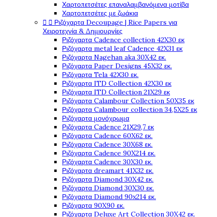
Χαρτοπετσέτες επαναλαμβανόμενα μοτίβα
Χαρτοπετσέτες με ζωάκια


Ριζόχαρτα Decoupage | Rice Papers για
Χειροτεχνία & Δημιουργίες
Ριζόχαρτα Cadence collection 42X30 εκ
Ριζόχαρτα metal leaf Cadence 42X31 εκ
Ριζόχαρτα Nagehan aka 30X42 εκ.
Ριζόχαρτα Paper Designs 45X32 εκ.
Ριζόχαρτα Tela 42Χ30 εκ.
Ριζόχαρτα ITD Collection 42X30 εκ
Ριζόχαρτα ITD Collection 21X29 εκ
Ριζόχαρτα Calambour Collection 50X35 εκ
Ριζόχαρτα Calambour collection 34,5X25 εκ
Ριζόχαρτα μονόχρωμα
Ριζόχαρτα Cadence 21Χ29,7 εκ
Ριζόχαρτα Cadence 60X62 εκ.
Ριζόχαρτα Cadence 30X68 εκ.
Ριζόχαρτα Cadence 90X214 εκ.
Ριζόχαρτα Cadence 30X30 εκ.
Ριζόχαρτα dreamart 41X32 εκ.
Ριζόχαρτα Diamond 30X42 εκ.
Ριζόχαρτα Diamond 30X30 εκ.
Ριζόχαρτα Diamond 90x214 εκ.
Ριζόχαρτα 90X90 εκ.
Ριζόχαρτα Deluxe Art Collection 30X42 εκ.