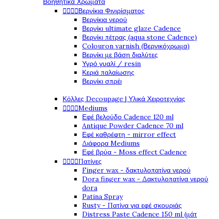
Βοηθητικά Χρώματα




Βερνίκια Φινιρίσματος
Βερνίκια νερού
Βερνίκι ultimate glaze Cadence
Βερνίκι πέτρας (aqua stone Cadence)
Colouron varnish (Βερνικόχρωμα)
Βερνίκι με βάση διαλύτες
Υγρό γυαλί / resin
Κεριά παλαίωσης
Βερνίκι σπρέι
Κόλλες Decoupage | Υλικά Χειροτεχνίας




Mediums
Εφέ βελούδο Cadence 120 ml
Antique Powder Cadence 70 ml
Εφέ καθρέφτη - mirror effect
Διάφορα Mediums
Εφέ βρύα - Moss effect Cadence




Πατίνες
Finger wax - δακτυλοπατίνα νερού
Dora finger wax - Δακτυλοπατίνα νερού
dora
Patina Spray
Rusty - Πατίνα για εφέ σκουριάς
Distress Paste Cadence 150 ml (μάτ