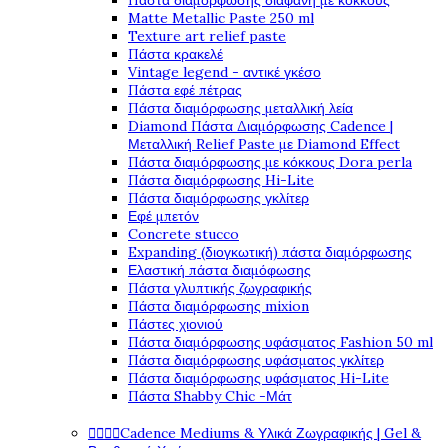
Πάστα διαμόρφωσης διάφανη με κόκκους
Matte Metallic Paste 250 ml
Texture art relief paste
Πάστα κρακελέ
Vintage legend - αντικέ γκέσο
Πάστα εφέ πέτρας
Πάστα διαμόρφωσης μεταλλική λεία
Diamond Πάστα Διαμόρφωσης Cadence |
Μεταλλική Relief Paste με Diamond Effect
Πάστα διαμόρφωσης με κόκκους Dora perla
Πάστα διαμόρφωσης Hi-Lite
Πάστα διαμόρφωσης γκλίτερ
Εφέ μπετόν
Concrete stucco
Expanding (διογκωτική) πάστα διαμόρφωσης
Ελαστική πάστα διαμόφωσης
Πάστα γλυπτικής ζωγραφικής
Πάστα διαμόρφωσης mixion
Πάστες χιονιού
Πάστα διαμόρφωσης υφάσματος Fashion 50 ml
Πάστα διαμόρφωσης υφάσματος γκλίτερ
Πάστα διαμόρφωσης υφάσματος Hi-Lite
Πάστα Shabby Chic -Μάτ




Cadence Mediums & Υλικά Ζωγραφικής | Gel &