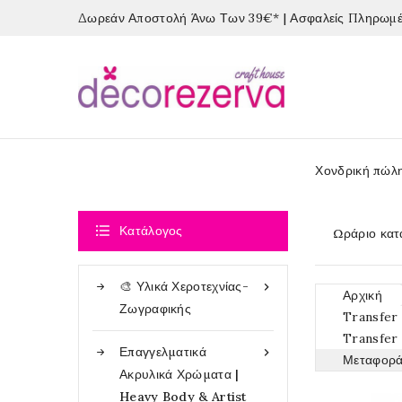
Δωρεάν Αποστολή Άνω Των 39€* | Ασφαλείς Πληρωμές
Χονδρική πώλ

Κατάλογος
Ωράριο κατ
🎨 Υλικά Χεροτεχνίας-

Αρχική
Ζωγραφικής
Transfer
Transfer
Επαγγελματικά

Μεταφορά
Ακρυλικά Χρώματα |
Heavy Body & Artist