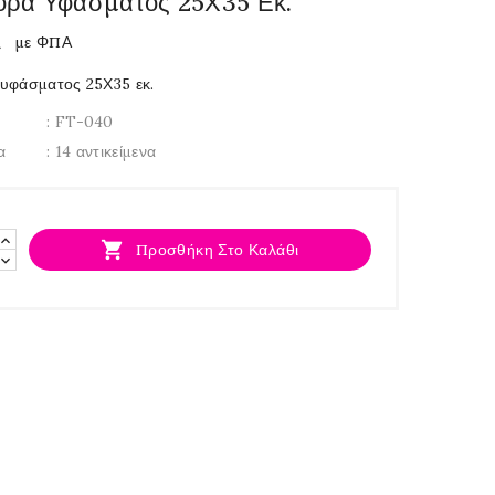
ορά Υφάσματος 25Χ35 Εκ.
€
με ΦΠΑ
υφάσματος 25Χ35 εκ.
: FT-040
α
: 14 αντικείμενα

Προσθήκη Στο Καλάθι