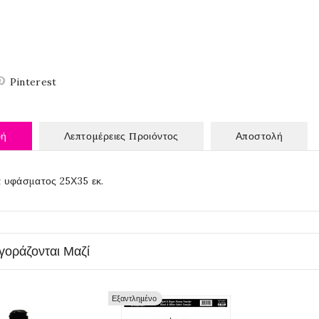
Pinterest
φή
Λεπτομέρειες Προιόντος
Αποστολή
 υφάσματος 25Χ35 εκ.
γοράζονται Μαζί
Εξαντλημένο