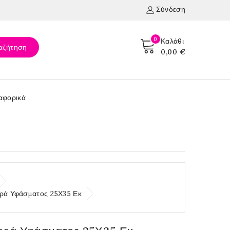
Σύνδεση
0
Καλάθι
αζήτηση
0,00 €
αφορικά
ρά Υφάσματος 25Χ35 Εκ