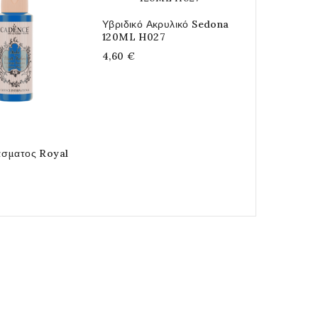
Υβριδικό Ακρυλικό Sedona
Dora Metal
120ML H027
Petroleum 
4,60 €
4,20 €
σματος Royal