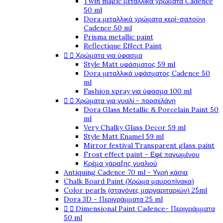
Twin magic μεταλλικά χρώματα Cadence
50 ml
Dora μεταλλικά χρώματα κερί-σαπούνι
Cadence 50 ml
Prisma metallic paint
Reflectique Effect Paint


Χρώματα για ύφασμα
Style Matt υφάσματος 59 ml
Dora μεταλλικά υφάσματος Cadence 50
ml
Fashion spray για ύφασμα 100 ml


Χρώματα για γυαλί - πορσελάνη
Dora Glass Metallic & Porcelain Paint 50
ml
Very Chalky Glass Decor 59 ml
Style Matt Enamel 59 ml
Mirror festival Transparent glass paint
Frost effect paint - Εφέ παγωμένου
Κρέμα χάραξης γυαλιού
Antiquing Cadence 70 ml - Υγρή κάσια
Chalk Board Paint (Χρώμα μαυροπίνακα)
Color pearls (σταγόνες μαργαριταριών) 25ml
Dora 3D - Περιγράμματα 25 ml


Dimensional Paint Cadence- Περιγράμματα
50 ml