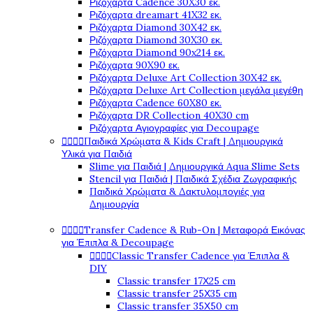
Ριζόχαρτα Cadence 30X30 εκ.
Ριζόχαρτα dreamart 41X32 εκ.
Ριζόχαρτα Diamond 30X42 εκ.
Ριζόχαρτα Diamond 30X30 εκ.
Ριζόχαρτα Diamond 90x214 εκ.
Ριζόχαρτα 90X90 εκ.
Ριζόχαρτα Deluxe Art Collection 30X42 εκ.
Ριζόχαρτα Deluxe Art Collection μεγάλα μεγέθη
Ριζόχαρτα Cadence 60X80 εκ.
Ριζόχαρτα DR Collection 40X30 cm
Ριζόχαρτα Αγιογραφίες για Decoupage




Παιδικά Χρώματα & Kids Craft | Δημιουργικά
Υλικά για Παιδιά
Slime για Παιδιά | Δημιουργικά Aqua Slime Sets
Stencil για Παιδιά | Παιδικά Σχέδια Ζωγραφικής
Παιδικά Χρώματα & Δακτυλομπογιές για
Δημιουργία




Transfer Cadence & Rub-On | Μεταφορά Εικόνας
για Έπιπλα & Decoupage




Classic Transfer Cadence για Έπιπλα &
DIY
Classic transfer 17Χ25 cm
Classic transfer 25Χ35 cm
Classic transfer 35Χ50 cm