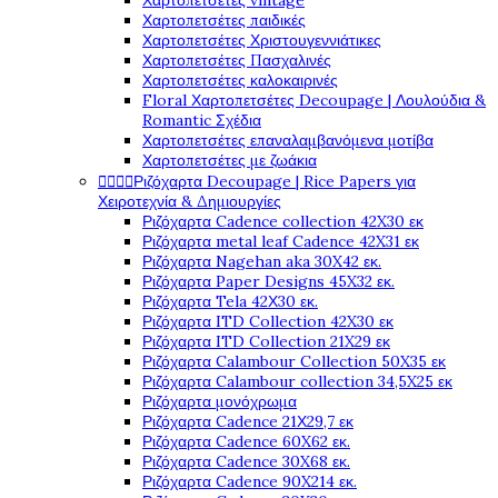
Χαρτοπετσέτες vintage
Χαρτοπετσέτες παιδικές
Χαρτοπετσέτες Χριστουγεννιάτικες
Χαρτοπετσέτες Πασχαλινές
Χαρτοπετσέτες καλοκαιρινές
Floral Χαρτοπετσέτες Decoupage | Λουλούδια &
Romantic Σχέδια
Χαρτοπετσέτες επαναλαμβανόμενα μοτίβα
Χαρτοπετσέτες με ζωάκια




Ριζόχαρτα Decoupage | Rice Papers για
Χειροτεχνία & Δημιουργίες
Ριζόχαρτα Cadence collection 42X30 εκ
Ριζόχαρτα metal leaf Cadence 42X31 εκ
Ριζόχαρτα Nagehan aka 30X42 εκ.
Ριζόχαρτα Paper Designs 45X32 εκ.
Ριζόχαρτα Tela 42Χ30 εκ.
Ριζόχαρτα ITD Collection 42X30 εκ
Ριζόχαρτα ITD Collection 21X29 εκ
Ριζόχαρτα Calambour Collection 50X35 εκ
Ριζόχαρτα Calambour collection 34,5X25 εκ
Ριζόχαρτα μονόχρωμα
Ριζόχαρτα Cadence 21Χ29,7 εκ
Ριζόχαρτα Cadence 60X62 εκ.
Ριζόχαρτα Cadence 30X68 εκ.
Ριζόχαρτα Cadence 90X214 εκ.