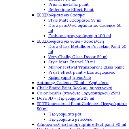
Prisma metallic paint
Reflectique Effect Paint




Χρώματα για ύφασμα
Style Matt υφάσματος 59 ml
Dora μεταλλικά υφάσματος Cadence 50
ml
Fashion spray για ύφασμα 100 ml




Χρώματα για γυαλί - πορσελάνη
Dora Glass Metallic & Porcelain Paint 50
ml
Very Chalky Glass Decor 59 ml
Style Matt Enamel 59 ml
Mirror festival Transparent glass paint
Frost effect paint - Εφέ παγωμένου
Κρέμα χάραξης γυαλιού
Antiquing Cadence 70 ml - Υγρή κάσια
Chalk Board Paint (Χρώμα μαυροπίνακα)
Color pearls (σταγόνες μαργαριταριών) 25ml
Dora 3D - Περιγράμματα 25 ml




Dimensional Paint Cadence- Περιγράμματα
50 ml
Περιγράμματα μάτ
Περιγράμματα μεταλλικά
Διάφανο γκλίτερ holographic effect paint 90 ml