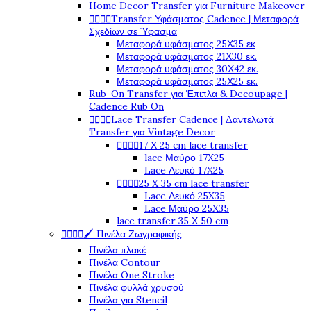
Home Decor Transfer για Furniture Makeover




Transfer Υφάσματος Cadence | Μεταφορά
Σχεδίων σε Ύφασμα
Μεταφορά υφάσματος 25Χ35 εκ
Μεταφορά υφάσματος 21Χ30 εκ.
Μεταφορά υφάσματος 30Χ42 εκ.
Μεταφορά υφάσματος 25Χ25 εκ.
Rub-On Transfer για Έπιπλα & Decoupage |
Cadence Rub On




Lace Transfer Cadence | Δαντελωτά
Transfer για Vintage Decor




17 Χ 25 cm lace transfer
lace Μαύρο 17X25
Lace Λευκό 17X25




25 X 35 cm lace transfer
Lace Λευκό 25X35
Lace Μαύρο 25X35
lace transfer 35 Χ 50 cm




🖌️ Πινέλα Ζωγραφικής
Πινέλα πλακέ
Πινέλα Contour
Πινέλα One Stroke
Πινέλα φυλλά χρυσού
Πινέλα για Stencil