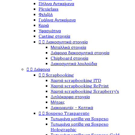
Πήλινα Αντικείμενα
Plexiglass
Φελιζόλ
Γυάλινα Αντικείμενα
Κεριά
Υφασμάτινα
Casting στοιχεία


Διακοσμητικά στοιχεία
Μεταλλικά στοιχεία
Διάφορα διακοσμητικά στοιχεία
Chipboard στοιχεία
Διακοσμητικά λουλούδια


Διάφορα


Scrapbooking
Χαρτιά scrapbooking ITD
Χαρτιά scrapbooking RePrint
Χαρτιά scrapbooking Scrapberry's
Διπλόκαρφα στοιχεία
Μήτρες
Διακορευτές - Κοπτικά


Sospeso Trasparente
Τυπωμένα μοτίβα για Sospeso
Τυπωμένα μοτίβα για Sospeso
Holographic