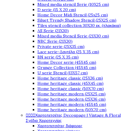
Mixed media stencil Serie (10X25 cm)
D serie (15 X 20 cm)
Home Decor Midi Stencil (25x25 cm)
Siluet Trendy Shadow Stencil (25X25 cm)
Tiles stencil collection 30X30 εκ. (πλακάκια)
AS Serie (21X30)
Mixed media Stencil Serie (21X30 cm)
NBC Serie (21X30)
Private serie (25X35 cm)
Lace serie-Δαντέλα (25 X 35 cm)
BN serie (25 X 35 cm)
Home Decor serie (45X45 cm)
Grunge Collection (45X45 cm)
U serie Stencil (13X57 cm)
Home heritage classic (25X36 cm)
Home heritage classic (45X45 cm)
Home heritage classic (50X70 cm)
Home heritage modern (25X25 cm)
Home heritage modern (25X36 cm)
Home heritage modern (45X45 cm)
Home heritage modern (50X70 cm)




Χαρτοπετσέτες Decoupage | Vintage & Floral
Σχέδια Χειροτεχνίας
Χαρτοπετσέτες διάφορες