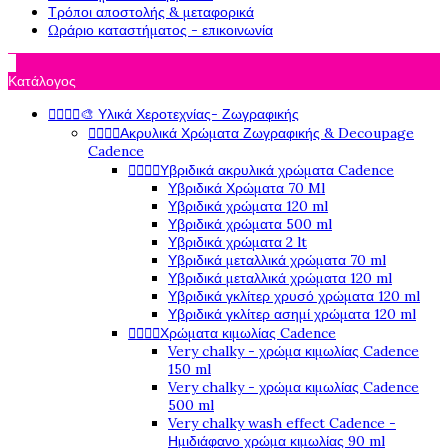
Τρόποι αποστολής & μεταφορικά
Ωράριο καταστήματος - επικοινωνία

Κατάλογος




🎨 Υλικά Χεροτεχνίας- Ζωγραφικής




Ακρυλικά Χρώματα Ζωγραφικής & Decoupage
Cadence




Υβριδικά ακρυλικά χρώματα Cadence
Υβριδικά Χρώματα 70 Ml
Υβριδικά χρώματα 120 ml
Υβριδικά χρώματα 500 ml
Υβριδικά χρώματα 2 lt
Υβριδικά μεταλλικά χρώματα 70 ml
Υβριδικά μεταλλικά χρώματα 120 ml
Υβριδικά γκλίτερ χρυσό χρώματα 120 ml
Υβριδικά γκλίτερ ασημί χρώματα 120 ml




Χρώματα κιμωλίας Cadence
Very chalky - χρώμα κιμωλίας Cadence
150 ml
Very chalky - χρώμα κιμωλίας Cadence
500 ml
Very chalky wash effect Cadence -
Ημιδιάφανο χρώμα κιμωλίας 90 ml