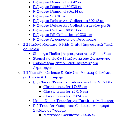
Ριζόχαρτα Diamond 30X42 εκ.
Ριζόχαρτα Diamond 30X30 εκ.
Ριζόχαρτα Diamond 90x214 εκ.
Ριζόχαρτα 90X90 εκ.
Ριζόχαρτα Deluxe Art Collection 30X42 εκ.
Ριζόχαρτα Deluxe Art Collection μεγάλα μεγέθη
Ριζόχαρτα Cadence 60X80 εκ.
Ριζόχαρτα DR Collection 40X30 cm
Ριζόχαρτα Αγιογραφίες για Decoupage


Παιδικά Χρώματα & Kids Craft | Δημιουργικά Υλικά
για Παιδιά
Slime για Παιδιά | Δημιουργικά Aqua Slime Sets
Stencil για Παιδιά | Παιδικά Σχέδια Ζωγραφικής
Παιδικά Χρώματα & Δακτυλομπογιές για
Δημιουργία


Transfer Cadence & Rub-On | Μεταφορά Εικόνας
για Έπιπλα & Decoupage


Classic Transfer Cadence για Έπιπλα & DIY
Classic transfer 17Χ25 cm
Classic transfer 25Χ35 cm
Classic transfer 35Χ50 cm
Home Decor Transfer για Furniture Makeover


Transfer Υφάσματος Cadence | Μεταφορά
Σχεδίων σε Ύφασμα
Μεταφορά υφάσματος 25Χ35 εκ