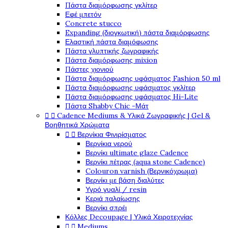
Πάστα διαμόρφωσης γκλίτερ
Εφέ μπετόν
Concrete stucco
Expanding (διογκωτική) πάστα διαμόρφωσης
Ελαστική πάστα διαμόφωσης
Πάστα γλυπτικής ζωγραφικής
Πάστα διαμόρφωσης mixion
Πάστες χιονιού
Πάστα διαμόρφωσης υφάσματος Fashion 50 ml
Πάστα διαμόρφωσης υφάσματος γκλίτερ
Πάστα διαμόρφωσης υφάσματος Hi-Lite
Πάστα Shabby Chic -Μάτ


Cadence Mediums & Υλικά Ζωγραφικής | Gel &
Βοηθητικά Χρώματα


Βερνίκια Φινιρίσματος
Βερνίκια νερού
Βερνίκι ultimate glaze Cadence
Βερνίκι πέτρας (aqua stone Cadence)
Colouron varnish (Βερνικόχρωμα)
Βερνίκι με βάση διαλύτες
Υγρό γυαλί / resin
Κεριά παλαίωσης
Βερνίκι σπρέι
Κόλλες Decoupage | Υλικά Χειροτεχνίας


Mediums