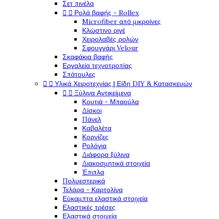
Σετ πινέλα


Ρολά βαφής - Rollex
Microfiber από μικροίνες
Κλώστινο ριγέ
Χειρολαβές ρολών
Σφουγγάρι Velour
Σκαφάκια βαφής
Εργαλεία τεχνοτροπίας
Σπάτουλες


Υλικά Χειροτεχνίας | Είδη DIY & Κατασκευών


Ξύλινα Αντικείμενα
Κουτιά - Μπαούλα
Δίσκοι
Πάνελ
Καβαλέτα
Κορνίζες
Ρολόγια
Διάφορα ξύλινα
Διακοσμητικά στοιχεία
Έπιπλα
Πολυεστερικά
Τελάρα - Καρτολίνα
Εύκαμπτα ελαστικά στοιχεία
Ελαστικές τρέσες
Ελαστικά στοιχεία