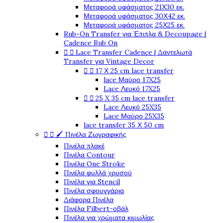
Μεταφορά υφάσματος 21Χ30 εκ.
Μεταφορά υφάσματος 30Χ42 εκ.
Μεταφορά υφάσματος 25Χ25 εκ.
Rub-On Transfer για Έπιπλα & Decoupage |
Cadence Rub On


Lace Transfer Cadence | Δαντελωτά
Transfer για Vintage Decor


17 Χ 25 cm lace transfer
lace Μαύρο 17X25
Lace Λευκό 17X25


25 X 35 cm lace transfer
Lace Λευκό 25X35
Lace Μαύρο 25X35
lace transfer 35 Χ 50 cm


🖌️ Πινέλα Ζωγραφικής
Πινέλα πλακέ
Πινέλα Contour
Πινέλα One Stroke
Πινέλα φυλλά χρυσού
Πινέλα για Stencil
Πινέλα σφουγγάρια
Διάφορα Πινέλα
Πινέλα Filbert-οβάλ
Πινέλα για χρώματα κιμωλίας