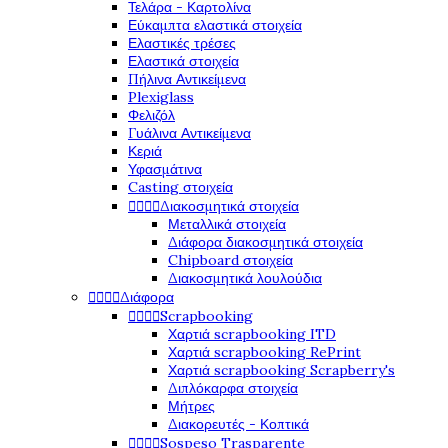
Τελάρα - Καρτολίνα
Εύκαμπτα ελαστικά στοιχεία
Ελαστικές τρέσες
Ελαστικά στοιχεία
Πήλινα Αντικείμενα
Plexiglass
Φελιζόλ
Γυάλινα Αντικείμενα
Κεριά
Υφασμάτινα
Casting στοιχεία




Διακοσμητικά στοιχεία
Μεταλλικά στοιχεία
Διάφορα διακοσμητικά στοιχεία
Chipboard στοιχεία
Διακοσμητικά λουλούδια




Διάφορα




Scrapbooking
Χαρτιά scrapbooking ITD
Χαρτιά scrapbooking RePrint
Χαρτιά scrapbooking Scrapberry's
Διπλόκαρφα στοιχεία
Μήτρες
Διακορευτές - Κοπτικά




Sospeso Trasparente