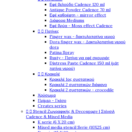
Εφέ βελούδο Cadence 120 ml
Antique Powder Cadence 70 ml
Εφέ καθρέφτη - mirror effect
Διάφορα Mediums
Εφέ βρύα - Moss effect Cadence


Πατίνες
Finger wax - δακτυλοπατίνα νερού
Dora finger wax - Δακτυλοπατίνα νερού
dora
Patina Spray
Rusty - Πατίνα για εφέ σκουριάς
Distress Paste Cadence 150 ml (μάτ
πατίνα νερού)


Κρακελέ
Κρακελέ 1ος συστατικού
Κρακελέ 2 συστατικών διάφανο
Κρακελέ 2 συστατικών - crocodile
Χρύσωμα
Πρίμερ - Γκέσο
Createx series


Stencil Ζωγραφικής & Decoupage | Στένσιλ
Cadence & Mixed Media
K serie (6 X 20 cm)
Mixed media stencil Serie (10X25 cm)