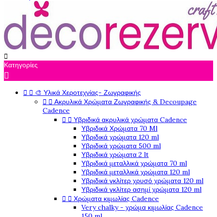

Κατηγορίες



🎨 Υλικά Χεροτεχνίας- Ζωγραφικής


Ακρυλικά Χρώματα Ζωγραφικής & Decoupage
Cadence


Υβριδικά ακρυλικά χρώματα Cadence
Υβριδικά Χρώματα 70 Ml
Υβριδικά χρώματα 120 ml
Υβριδικά χρώματα 500 ml
Υβριδικά χρώματα 2 lt
Υβριδικά μεταλλικά χρώματα 70 ml
Υβριδικά μεταλλικά χρώματα 120 ml
Υβριδικά γκλίτερ χρυσό χρώματα 120 ml
Υβριδικά γκλίτερ ασημί χρώματα 120 ml


Χρώματα κιμωλίας Cadence
Very chalky - χρώμα κιμωλίας Cadence
150 ml