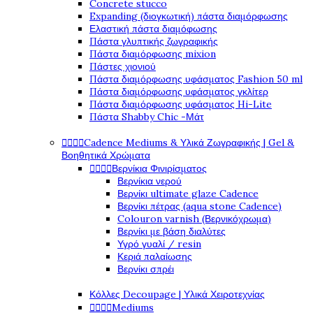
Concrete stucco
Expanding (διογκωτική) πάστα διαμόρφωσης
Ελαστική πάστα διαμόφωσης
Πάστα γλυπτικής ζωγραφικής
Πάστα διαμόρφωσης mixion
Πάστες χιονιού
Πάστα διαμόρφωσης υφάσματος Fashion 50 ml
Πάστα διαμόρφωσης υφάσματος γκλίτερ
Πάστα διαμόρφωσης υφάσματος Hi-Lite
Πάστα Shabby Chic -Μάτ




Cadence Mediums & Υλικά Ζωγραφικής | Gel &
Βοηθητικά Χρώματα




Βερνίκια Φινιρίσματος
Βερνίκια νερού
Βερνίκι ultimate glaze Cadence
Βερνίκι πέτρας (aqua stone Cadence)
Colouron varnish (Βερνικόχρωμα)
Βερνίκι με βάση διαλύτες
Υγρό γυαλί / resin
Κεριά παλαίωσης
Βερνίκι σπρέι
Κόλλες Decoupage | Υλικά Χειροτεχνίας




Mediums