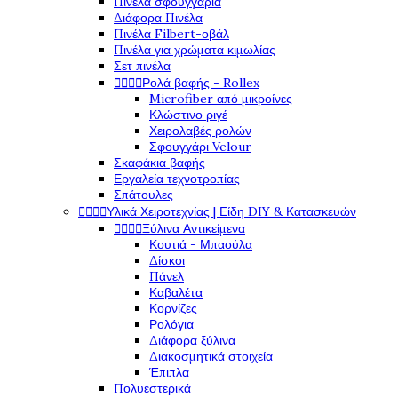
Πινέλα σφουγγάρια
Διάφορα Πινέλα
Πινέλα Filbert-οβάλ
Πινέλα για χρώματα κιμωλίας
Σετ πινέλα




Ρολά βαφής - Rollex
Microfiber από μικροίνες
Κλώστινο ριγέ
Χειρολαβές ρολών
Σφουγγάρι Velour
Σκαφάκια βαφής
Εργαλεία τεχνοτροπίας
Σπάτουλες




Υλικά Χειροτεχνίας | Είδη DIY & Κατασκευών




Ξύλινα Αντικείμενα
Κουτιά - Μπαούλα
Δίσκοι
Πάνελ
Καβαλέτα
Κορνίζες
Ρολόγια
Διάφορα ξύλινα
Διακοσμητικά στοιχεία
Έπιπλα
Πολυεστερικά