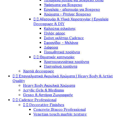
Τυπωμένα μοτίβα για Sospeso Gold
Υφάσματα για Sospeso
Εργαλεία - αξεσουάρ για Sospeso
Χρώματα - Ρητίνες Sospeso


Αξεσουάρ & Υλικά Χειροτεχνίας | Εργαλεία
Decoupage & DIY
Καλούπια σιλικόνης
Πηλός αέρος
Σκόνη γκλίττερ Cadence
Σφραγίδες - Μελάνια
Διάφορα
Προωθητικά προϊόντα


Θεματικές κατηγορίες
Χριστουγεννιάτικα προϊόντα
Πασχαλινά προϊόντα
Χαρτιά decoupage


Επαγγελματικά Ακρυλικά Χρώματα | Heavy Body & Artist
Quality
Heavy Body Ακρυλικά Χρώματα
Acrylic Gels & Mediums
Gesso & Αστάρια Ζωγραφικής


Cadence Professional


Decorative Finishes
Concrete Stucco Professional
Venetian touch marble texture