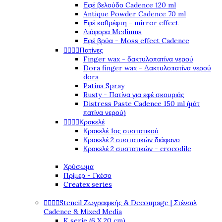
Εφέ βελούδο Cadence 120 ml
Antique Powder Cadence 70 ml
Εφέ καθρέφτη - mirror effect
Διάφορα Mediums
Εφέ βρύα - Moss effect Cadence




Πατίνες
Finger wax - δακτυλοπατίνα νερού
Dora finger wax - Δακτυλοπατίνα νερού
dora
Patina Spray
Rusty - Πατίνα για εφέ σκουριάς
Distress Paste Cadence 150 ml (μάτ
πατίνα νερού)




Κρακελέ
Κρακελέ 1ος συστατικού
Κρακελέ 2 συστατικών διάφανο
Κρακελέ 2 συστατικών - crocodile
Χρύσωμα
Πρίμερ - Γκέσο
Createx series




Stencil Ζωγραφικής & Decoupage | Στένσιλ
Cadence & Mixed Media
K serie (6 X 20 cm)