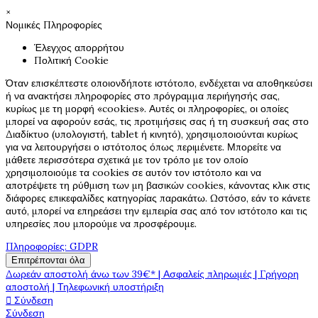
×
Νομικές Πληροφορίες
Έλεγχος απορρήτου
Πολιτική Cookie
Όταν επισκέπτεστε οποιονδήποτε ιστότοπο, ενδέχεται να αποθηκεύσει
ή να ανακτήσει πληροφορίες στο πρόγραμμα περιήγησής σας,
κυρίως με τη μορφή «cookies». Αυτές οι πληροφορίες, οι οποίες
μπορεί να αφορούν εσάς, τις προτιμήσεις σας ή τη συσκευή σας στο
Διαδίκτυο (υπολογιστή, tablet ή κινητό), χρησιμοποιούνται κυρίως
για να λειτουργήσει ο ιστότοπος όπως περιμένετε. Μπορείτε να
μάθετε περισσότερα σχετικά με τον τρόπο με τον οποίο
χρησιμοποιούμε τα cookies σε αυτόν τον ιστότοπο και να
αποτρέψετε τη ρύθμιση των μη βασικών cookies, κάνοντας κλικ στις
διάφορες επικεφαλίδες κατηγορίας παρακάτω. Ωστόσο, εάν το κάνετε
αυτό, μπορεί να επηρεάσει την εμπειρία σας από τον ιστότοπο και τις
υπηρεσίες που μπορούμε να προσφέρουμε.
Πληροφορίες: GDPR
Επιτρέπονται όλα
Δωρεάν αποστολή άνω των 39€* | Ασφαλείς πληρωμές | Γρήγορη
αποστολή | Τηλεφωνική υποστήριξη

Σύνδεση
Σύνδεση