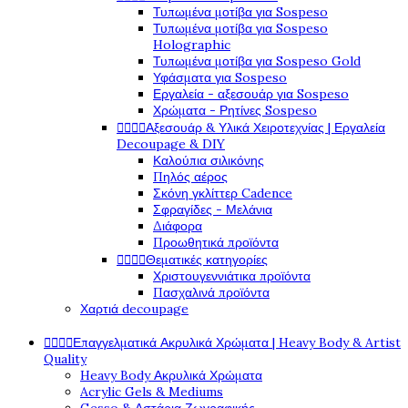
Τυπωμένα μοτίβα για Sospeso
Τυπωμένα μοτίβα για Sospeso
Holographic
Τυπωμένα μοτίβα για Sospeso Gold
Υφάσματα για Sospeso
Εργαλεία - αξεσουάρ για Sospeso
Χρώματα - Ρητίνες Sospeso




Αξεσουάρ & Υλικά Χειροτεχνίας | Εργαλεία
Decoupage & DIY
Καλούπια σιλικόνης
Πηλός αέρος
Σκόνη γκλίττερ Cadence
Σφραγίδες - Μελάνια
Διάφορα
Προωθητικά προϊόντα




Θεματικές κατηγορίες
Χριστουγεννιάτικα προϊόντα
Πασχαλινά προϊόντα
Χαρτιά decoupage




Επαγγελματικά Ακρυλικά Χρώματα | Heavy Body & Artist
Quality
Heavy Body Ακρυλικά Χρώματα
Acrylic Gels & Mediums