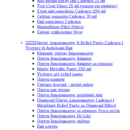
Mix Media Spray Ink Cadence 25 ml
Top Coat Glaze 25 ml (χρώμα για σκιάσεις)
Σπρέι εφέ μαρμάρου Cadence 200 ml
Γκλίτερ χρώματα Cadence 70 ml
Εφέ μαρμάρου Cadence
Μαρκαδόροι Pilot Pintor
Σκόνες embossing Wow




Πάστες Διαμόρφωσης & Relief Paste Cadence |
Texture & Ανάγλυφα Εφέ
Κλασικές πάστες διαμόρφωσης
Πάστα διαμόρφωσης διάφανη
Πάστα διαμόρφωσης διάφανη με κόκκους
Matte Metallic Paste 250 ml
Texture art relief paste
Πάστα κρακελέ
Vintage legend - αντικέ γκέσο
Πάστα εφέ πέτρας
Πάστα διαμόρφωσης μεταλλική λεία
Diamond Πάστα Διαμόρφωσης Cadence |
Μεταλλική Relief Paste με Diamond Effect
Πάστα διαμόρφωσης με κόκκους Dora perla
Πάστα διαμόρφωσης Hi-Lite
Πάστα διαμόρφωσης γκλίτερ
Εφέ μπετόν