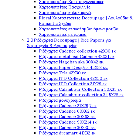
Χαρτοπετσέτες Χριστουγεννιάτικες
Χαρτοπετσέτες Πασχαλινές
Χαρτοπετσέτες καλοκαιρινές
Floral Χαρτοπετσέτες Decoupage | Λουλούδια &
Romantic Σχέδια
Χαρτοπετσέτες επαναλαμβανόμενα μοτίβα
Χαρτοπετσέτες με ζωάκια


Ριζόχαρτα Decoupage | Rice Papers για
Χειροτεχνία & Δημιουργίες
Ριζόχαρτα Cadence collection 42X30 εκ
Ριζόχαρτα metal leaf Cadence 42X31 εκ
Ριζόχαρτα Nagehan aka 30X42 εκ.
Ριζόχαρτα Paper Designs 45X32 εκ.
Ριζόχαρτα Tela 42Χ30 εκ.
Ριζόχαρτα ITD Collection 42X30 εκ
Ριζόχαρτα ITD Collection 21X29 εκ
Ριζόχαρτα Calambour Collection 50X35 εκ
Ριζόχαρτα Calambour collection 34,5X25 εκ
Ριζόχαρτα μονόχρωμα
Ριζόχαρτα Cadence 21Χ29,7 εκ
Ριζόχαρτα Cadence 60X62 εκ.
Ριζόχαρτα Cadence 30X68 εκ.
Ριζόχαρτα Cadence 90X214 εκ.
Ριζόχαρτα Cadence 30X30 εκ.
Ριζόχαρτα dreamart 41X32 εκ.