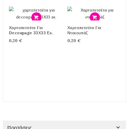
Προσθήκη
Προσθήκη
Χαρτοπετσέτα Για
Χαρτοπετσέτα Για
Α
Decoupage 33Χ33 Εκ.
Ντεκουπάζ
A
0,20 €
0,20 €
3

Προτάσεις