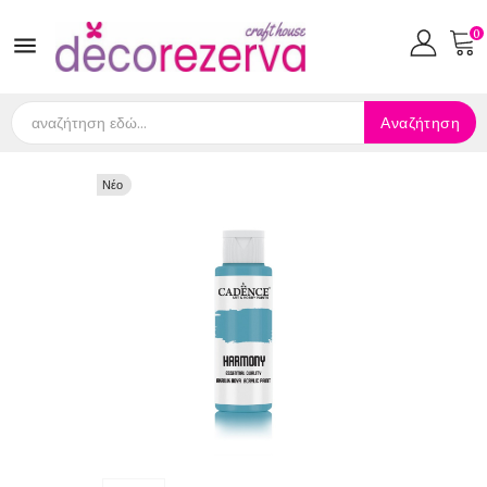
0

Αναζήτηση
Νέο
Νέο