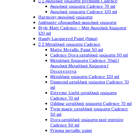


Ακρυλικά χρώματα premium Cadence
Ακρυλικά χρώματα Cadence 70 ml
Ακρυλικά χρώματα Cadence 120 ml
Harmony ακρυλικά χρώματα
Ambiante υδροφοβικά ακρυλικά χρώματα
Style Matt Cadence – Ματ Ακρυλικά Χρώματα
120 ml
Handy Lacquered Paint (Λάκα)


Μεταλλικά χρώματα Cadence
Matte Metallic Paint 50 ml
Cadence Dora μεταλλικά χρώματα 50 ml
Μεταλλικά Χρώματα Cadence 70ml |
Ακρυλικά Μεταλλικά Χρώματα |
Decorezerva
Μεταλλικά χρώματα Cadence 120 ml
Diamond μεταλλικά χρώματα Cadence 70
ml
Extreme Light μεταλλικά χρώματα
Cadence 70 ml
Gilding μεταλλικά χρώματα Cadence 70 ml
Twin magic μεταλλικά χρώματα Cadence
50 ml
Dora μεταλλικά χρώματα κερί-σαπούνι
Cadence 50 ml
Prisma metallic paint