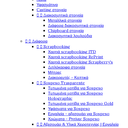
Υφασμάτινα
Casting στοιχεία


Διακοσμητικά στοιχεία
Μεταλλικά στοιχεία
Διάφορα διακοσμητικά στοιχεία
Chipboard στοιχεία
Διακοσμητικά λουλούδια


Διάφορα


Scrapbooking
Χαρτιά scrapbooking ITD
Χαρτιά scrapbooking RePrint
Χαρτιά scrapbooking Scrapberry's
Διπλόκαρφα στοιχεία
Μήτρες
Διακορευτές - Κοπτικά


Sospeso Trasparente
Τυπωμένα μοτίβα για Sospeso
Τυπωμένα μοτίβα για Sospeso
Holographic
Τυπωμένα μοτίβα για Sospeso Gold
Υφάσματα για Sospeso
Εργαλεία - αξεσουάρ για Sospeso
Χρώματα - Ρητίνες Sospeso


Αξεσουάρ & Υλικά Χειροτεχνίας | Εργαλεία