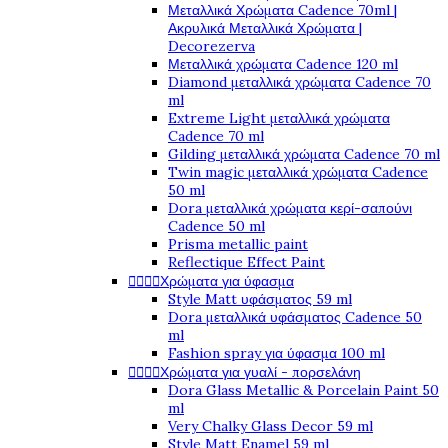
Μεταλλικά Χρώματα Cadence 70ml |
Ακρυλικά Μεταλλικά Χρώματα |
Decorezerva
Μεταλλικά χρώματα Cadence 120 ml
Diamond μεταλλικά χρώματα Cadence 70
ml
Extreme Light μεταλλικά χρώματα
Cadence 70 ml
Gilding μεταλλικά χρώματα Cadence 70 ml
Twin magic μεταλλικά χρώματα Cadence
50 ml
Dora μεταλλικά χρώματα κερί-σαπούνι
Cadence 50 ml
Prisma metallic paint
Reflectique Effect Paint




Χρώματα για ύφασμα
Style Matt υφάσματος 59 ml
Dora μεταλλικά υφάσματος Cadence 50
ml
Fashion spray για ύφασμα 100 ml




Χρώματα για γυαλί - πορσελάνη
Dora Glass Metallic & Porcelain Paint 50
ml
Very Chalky Glass Decor 59 ml
Style Matt Enamel 59 ml