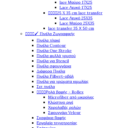
lace Μαύρο 17X25
Lace Λευκό 17X25




25 X 35 cm lace transfer
Lace Λευκό 25X35
Lace Μαύρο 25X35
lace transfer 35 Χ 50 cm




🖌️ Πινέλα Ζωγραφικής
Πινέλα πλακέ
Πινέλα Contour
Πινέλα One Stroke
Πινέλα φυλλά χρυσού
Πινέλα για Stencil
Πινέλα σφουγγάρια
Διάφορα Πινέλα
Πινέλα Filbert-οβάλ
Πινέλα για χρώματα κιμωλίας
Σετ πινέλα




Ρολά βαφής - Rollex
Microfiber από μικροίνες
Κλώστινο ριγέ
Χειρολαβές ρολών
Σφουγγάρι Velour
Σκαφάκια βαφής
Εργαλεία τεχνοτροπίας