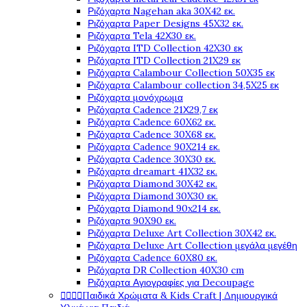
Ριζόχαρτα Nagehan aka 30X42 εκ.
Ριζόχαρτα Paper Designs 45X32 εκ.
Ριζόχαρτα Tela 42Χ30 εκ.
Ριζόχαρτα ITD Collection 42X30 εκ
Ριζόχαρτα ITD Collection 21X29 εκ
Ριζόχαρτα Calambour Collection 50X35 εκ
Ριζόχαρτα Calambour collection 34,5X25 εκ
Ριζόχαρτα μονόχρωμα
Ριζόχαρτα Cadence 21Χ29,7 εκ
Ριζόχαρτα Cadence 60X62 εκ.
Ριζόχαρτα Cadence 30X68 εκ.
Ριζόχαρτα Cadence 90X214 εκ.
Ριζόχαρτα Cadence 30X30 εκ.
Ριζόχαρτα dreamart 41X32 εκ.
Ριζόχαρτα Diamond 30X42 εκ.
Ριζόχαρτα Diamond 30X30 εκ.
Ριζόχαρτα Diamond 90x214 εκ.
Ριζόχαρτα 90X90 εκ.
Ριζόχαρτα Deluxe Art Collection 30X42 εκ.
Ριζόχαρτα Deluxe Art Collection μεγάλα μεγέθη
Ριζόχαρτα Cadence 60X80 εκ.
Ριζόχαρτα DR Collection 40X30 cm
Ριζόχαρτα Αγιογραφίες για Decoupage




Παιδικά Χρώματα & Kids Craft | Δημιουργικά