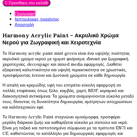

Προσθήκη στο καλάθι
Περιγραφή
λεπτομέρειες προιόντος
Αποστολή
Harmony Acrylic Paint – Ακρυλικό Χρώμα
Νερού για Ζωγραφική και Χειροτεχνία
Το Harmony acrylic paint mint green είναι ένα υψηλής ποιότητας
ακρυλικό χρώμα νερού με ημιματ φινίρισμα, ιδανικό για ζωγραφική,
χειροτεχνίες, decoupage και mixed media εφαρμογές. Διαθέτει
εξαιρετική καλυπτικότητα και υψηλή περιεκτικότητα σε χρωστικές,
προσφέροντας έντονα και ζωντανά χρώματα σε κάθε δημιουργία.
Η απαλή και κρεμώδης υφή του επιτρέπει εύκολη εφαρμογή σε
πολλές επιφάνειες όπως ξύλο, καμβάς, χαρτί, MDF, κεραμικό και
διακοσμητικά αντικείμενα. Τα χρώματα αναμειγνύονται εύκολα μεταξύ
τους, δίνοντας τη δυνατότητα δημιουργίας αμέτρητων αποχρώσεων
και καλλιτεχνικών εφέ.
Το Harmony Acrylic Paint στεγνώνει ομοιόμορφα, προσφέρει
μεγάλη διάρκεια ζωής και καθαρίζεται εύκολα με σαπούνι και νερό.
Είναι μη τοξικό και πιστοποιημένο σύμφωνα με τα πρότυπα EN71 και
CE, καθιστώντας το κατάλληλο για δημιουργικές εφαρμογές και