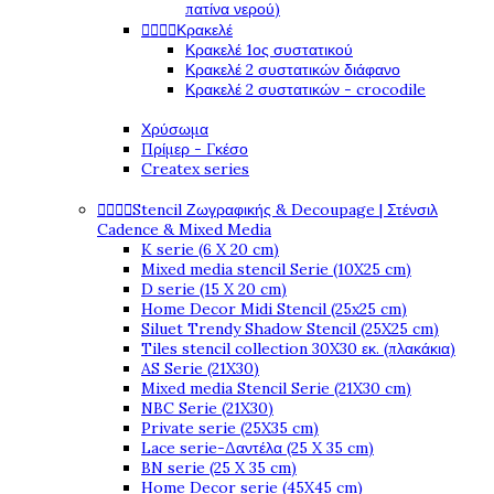
πατίνα νερού)




Κρακελέ
Κρακελέ 1ος συστατικού
Κρακελέ 2 συστατικών διάφανο
Κρακελέ 2 συστατικών - crocodile
Χρύσωμα
Πρίμερ - Γκέσο
Createx series




Stencil Ζωγραφικής & Decoupage | Στένσιλ
Cadence & Mixed Media
K serie (6 X 20 cm)
Mixed media stencil Serie (10X25 cm)
D serie (15 X 20 cm)
Home Decor Midi Stencil (25x25 cm)
Siluet Trendy Shadow Stencil (25X25 cm)
Tiles stencil collection 30X30 εκ. (πλακάκια)
AS Serie (21X30)
Mixed media Stencil Serie (21X30 cm)
NBC Serie (21X30)
Private serie (25X35 cm)
Lace serie-Δαντέλα (25 X 35 cm)
BN serie (25 X 35 cm)
Home Decor serie (45X45 cm)