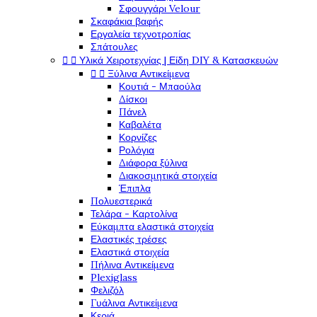
Σφουγγάρι Velour
Σκαφάκια βαφής
Εργαλεία τεχνοτροπίας
Σπάτουλες


Υλικά Χειροτεχνίας | Είδη DIY & Κατασκευών


Ξύλινα Αντικείμενα
Κουτιά - Μπαούλα
Δίσκοι
Πάνελ
Καβαλέτα
Κορνίζες
Ρολόγια
Διάφορα ξύλινα
Διακοσμητικά στοιχεία
Έπιπλα
Πολυεστερικά
Τελάρα - Καρτολίνα
Εύκαμπτα ελαστικά στοιχεία
Ελαστικές τρέσες
Ελαστικά στοιχεία
Πήλινα Αντικείμενα
Plexiglass
Φελιζόλ
Γυάλινα Αντικείμενα
Κεριά