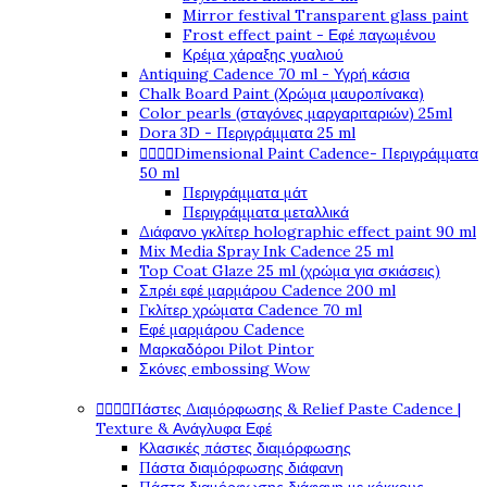
Mirror festival Transparent glass paint
Frost effect paint - Εφέ παγωμένου
Κρέμα χάραξης γυαλιού
Antiquing Cadence 70 ml - Υγρή κάσια
Chalk Board Paint (Χρώμα μαυροπίνακα)
Color pearls (σταγόνες μαργαριταριών) 25ml
Dora 3D - Περιγράμματα 25 ml




Dimensional Paint Cadence- Περιγράμματα
50 ml
Περιγράμματα μάτ
Περιγράμματα μεταλλικά
Διάφανο γκλίτερ holographic effect paint 90 ml
Mix Media Spray Ink Cadence 25 ml
Top Coat Glaze 25 ml (χρώμα για σκιάσεις)
Σπρέι εφέ μαρμάρου Cadence 200 ml
Γκλίτερ χρώματα Cadence 70 ml
Εφέ μαρμάρου Cadence
Μαρκαδόροι Pilot Pintor
Σκόνες embossing Wow




Πάστες Διαμόρφωσης & Relief Paste Cadence |
Texture & Ανάγλυφα Εφέ
Κλασικές πάστες διαμόρφωσης
Πάστα διαμόρφωσης διάφανη