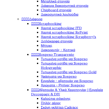
Μεταλλικά στοιχεία
Διάφορα διακοσμητικά στοιχεία
Chipboard στοιχεία
Διακοσμητικά λουλούδια




Διάφορα




Scrapbooking
Χαρτιά scrapbooking ITD
Χαρτιά scrapbooking RePrint
Χαρτιά scrapbooking Scrapberry's
Διπλόκαρφα στοιχεία
Μήτρες
Διακορευτές - Κοπτικά




Sospeso Trasparente
Τυπωμένα μοτίβα για Sospeso
Τυπωμένα μοτίβα για Sospeso
Holographic
Τυπωμένα μοτίβα για Sospeso Gold
Υφάσματα για Sospeso
Εργαλεία - αξεσουάρ για Sospeso
Χρώματα - Ρητίνες Sospeso




Αξεσουάρ & Υλικά Χειροτεχνίας | Εργαλεία
Decoupage & DIY
Καλούπια σιλικόνης
Πηλός αέρος
Σκόνη γκλίττερ Cadence