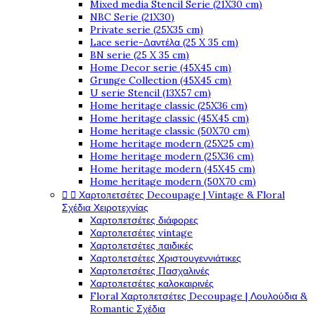
Mixed media Stencil Serie (21X30 cm)
NBC Serie (21X30)
Private serie (25X35 cm)
Lace serie-Δαντέλα (25 X 35 cm)
BN serie (25 X 35 cm)
Home Decor serie (45X45 cm)
Grunge Collection (45X45 cm)
U serie Stencil (13X57 cm)
Home heritage classic (25X36 cm)
Home heritage classic (45X45 cm)
Home heritage classic (50X70 cm)
Home heritage modern (25X25 cm)
Home heritage modern (25X36 cm)
Home heritage modern (45X45 cm)
Home heritage modern (50X70 cm)


Χαρτοπετσέτες Decoupage | Vintage & Floral
Σχέδια Χειροτεχνίας
Χαρτοπετσέτες διάφορες
Χαρτοπετσέτες vintage
Χαρτοπετσέτες παιδικές
Χαρτοπετσέτες Χριστουγεννιάτικες
Χαρτοπετσέτες Πασχαλινές
Χαρτοπετσέτες καλοκαιρινές
Floral Χαρτοπετσέτες Decoupage | Λουλούδια &
Romantic Σχέδια