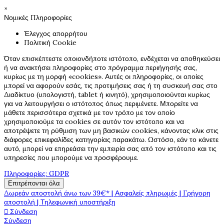
×
Νομικές Πληροφορίες
Έλεγχος απορρήτου
Πολιτική Cookie
Όταν επισκέπτεστε οποιονδήποτε ιστότοπο, ενδέχεται να αποθηκεύσει
ή να ανακτήσει πληροφορίες στο πρόγραμμα περιήγησής σας,
κυρίως με τη μορφή «cookies». Αυτές οι πληροφορίες, οι οποίες
μπορεί να αφορούν εσάς, τις προτιμήσεις σας ή τη συσκευή σας στο
Διαδίκτυο (υπολογιστή, tablet ή κινητό), χρησιμοποιούνται κυρίως
για να λειτουργήσει ο ιστότοπος όπως περιμένετε. Μπορείτε να
μάθετε περισσότερα σχετικά με τον τρόπο με τον οποίο
χρησιμοποιούμε τα cookies σε αυτόν τον ιστότοπο και να
αποτρέψετε τη ρύθμιση των μη βασικών cookies, κάνοντας κλικ στις
διάφορες επικεφαλίδες κατηγορίας παρακάτω. Ωστόσο, εάν το κάνετε
αυτό, μπορεί να επηρεάσει την εμπειρία σας από τον ιστότοπο και τις
υπηρεσίες που μπορούμε να προσφέρουμε.
Πληροφορίες: GDPR
Επιτρέπονται όλα
Δωρεάν αποστολή άνω των 39€* | Ασφαλείς πληρωμές | Γρήγορη
αποστολή | Τηλεφωνική υποστήριξη

Σύνδεση
Σύνδεση