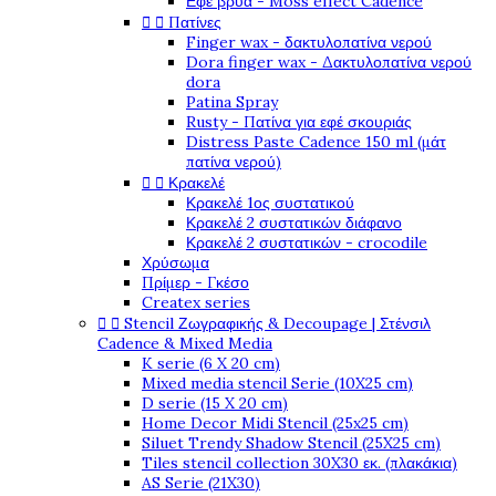
Εφέ βρύα - Moss effect Cadence


Πατίνες
Finger wax - δακτυλοπατίνα νερού
Dora finger wax - Δακτυλοπατίνα νερού
dora
Patina Spray
Rusty - Πατίνα για εφέ σκουριάς
Distress Paste Cadence 150 ml (μάτ
πατίνα νερού)


Κρακελέ
Κρακελέ 1ος συστατικού
Κρακελέ 2 συστατικών διάφανο
Κρακελέ 2 συστατικών - crocodile
Χρύσωμα
Πρίμερ - Γκέσο
Createx series


Stencil Ζωγραφικής & Decoupage | Στένσιλ
Cadence & Mixed Media
K serie (6 X 20 cm)
Mixed media stencil Serie (10X25 cm)
D serie (15 X 20 cm)
Home Decor Midi Stencil (25x25 cm)
Siluet Trendy Shadow Stencil (25X25 cm)
Tiles stencil collection 30X30 εκ. (πλακάκια)
AS Serie (21X30)