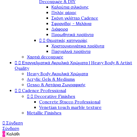
Decoupage & DIY
Καλούπια σιλικόνης
Πηλός αέρος
Σκόνη γκλίττερ Cadence
Σφραγίδες - Μελάνια
Διάφορα
Προωθητικά προϊόντα


Θεματικές κατηγορίες
Χριστουγεννιάτικα προϊόντα
Πασχαλινά προϊόντα
Χαρτιά decoupage


Επαγγελματικά Ακρυλικά Χρώματα | Heavy Body & Artist
Quality
Heavy Body Ακρυλικά Χρώματα
Acrylic Gels & Mediums
Gesso & Αστάρια Ζωγραφικής


Cadence Professional


Decorative Finishes
Concrete Stucco Professional
Venetian touch marble texture
Metallic Finishes

Σύνδεση
Σύνδεση
0
Καλάθι