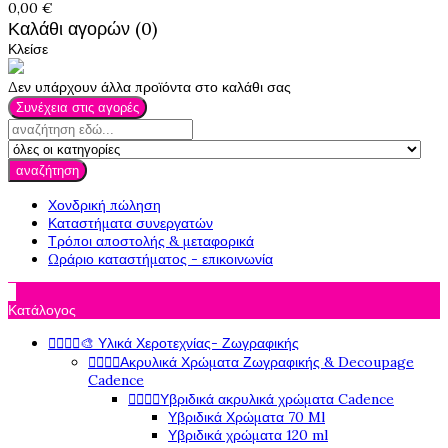
0,00 €
Καλάθι αγορών (0)
Κλείσε
Δεν υπάρχουν άλλα προϊόντα στο καλάθι σας
Συνέχεια στις αγορές
αναζήτηση
Χονδρική πώληση
Καταστήματα συνεργατών
Τρόποι αποστολής & μεταφορικά
Ωράριο καταστήματος - επικοινωνία

Κατάλογος




🎨 Υλικά Χεροτεχνίας- Ζωγραφικής




Ακρυλικά Χρώματα Ζωγραφικής & Decoupage
Cadence




Υβριδικά ακρυλικά χρώματα Cadence
Υβριδικά Χρώματα 70 Ml
Υβριδικά χρώματα 120 ml