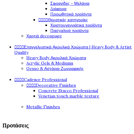
Σφραγίδες - Μελάνια
Διάφορα
Προωθητικά προϊόντα




Θεματικές κατηγορίες
Χριστουγεννιάτικα προϊόντα
Πασχαλινά προϊόντα
Χαρτιά decoupage




Επαγγελματικά Ακρυλικά Χρώματα | Heavy Body & Artist
Quality
Heavy Body Ακρυλικά Χρώματα
Acrylic Gels & Mediums
Gesso & Αστάρια Ζωγραφικής




Cadence Professional




Decorative Finishes
Concrete Stucco Professional
Venetian touch marble texture
Metallic Finishes
Προτάσεις