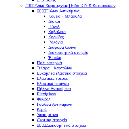
Σπάτουλες




Υλικά Χειροτεχνίας | Είδη DIY & Κατασκευών




Ξύλινα Αντικείμενα
Κουτιά - Μπαούλα
Δίσκοι
Πάνελ
Καβαλέτα
Κορνίζες
Ρολόγια
Διάφορα ξύλινα
Διακοσμητικά στοιχεία
Έπιπλα
Πολυεστερικά
Τελάρα - Καρτολίνα
Εύκαμπτα ελαστικά στοιχεία
Ελαστικές τρέσες
Ελαστικά στοιχεία
Πήλινα Αντικείμενα
Plexiglass
Φελιζόλ
Γυάλινα Αντικείμενα
Κεριά
Υφασμάτινα
Casting στοιχεία




Διακοσμητικά στοιχεία