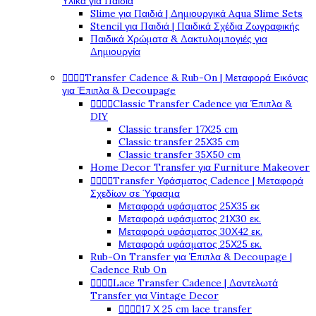
Υλικά για Παιδιά
Slime για Παιδιά | Δημιουργικά Aqua Slime Sets
Stencil για Παιδιά | Παιδικά Σχέδια Ζωγραφικής
Παιδικά Χρώματα & Δακτυλομπογιές για
Δημιουργία




Transfer Cadence & Rub-On | Μεταφορά Εικόνας
για Έπιπλα & Decoupage




Classic Transfer Cadence για Έπιπλα &
DIY
Classic transfer 17Χ25 cm
Classic transfer 25Χ35 cm
Classic transfer 35Χ50 cm
Home Decor Transfer για Furniture Makeover




Transfer Υφάσματος Cadence | Μεταφορά
Σχεδίων σε Ύφασμα
Μεταφορά υφάσματος 25Χ35 εκ
Μεταφορά υφάσματος 21Χ30 εκ.
Μεταφορά υφάσματος 30Χ42 εκ.
Μεταφορά υφάσματος 25Χ25 εκ.
Rub-On Transfer για Έπιπλα & Decoupage |
Cadence Rub On




Lace Transfer Cadence | Δαντελωτά
Transfer για Vintage Decor




17 Χ 25 cm lace transfer