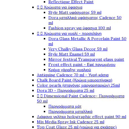
Reflectique Effect Paint


Χρώματα για ύφασμα
Style Matt υφάσματος 59 ml
Dora μεταλλικά υφάσματος Cadence 50
ml
Fashion spray για ύφασμα 100 ml


Χρώματα για γυαλί - πορσελάνη
Dora Glass Metallic & Porcelain Paint 50
ml
Very Chalky Glass Decor 59 ml
Style Matt Enamel 59 ml
Mirror festival Transparent glass paint
Frost effect paint - Εφέ παγωμένου
Κρέμα χάραξης γυαλιού
Antiquing Cadence 70 ml - Υγρή κάσια
Chalk Board Paint (Χρώμα μαυροπίνακα)
Color pearls (σταγόνες μαργαριταριών) 25ml
Dora 3D - Περιγράμματα 25 ml


Dimensional Paint Cadence- Περιγράμματα
50 ml
Περιγράμματα μάτ
Περιγράμματα μεταλλικά
Διάφανο γκλίτερ holographic effect paint 90 ml
Mix Media Spray Ink Cadence 25 ml
Top Coat Glaze 25 ml (χρώμα για σκιάσεις)