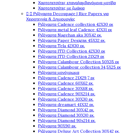
Χαρτοπετσέτες επαναλαμβανόμενα μοτίβα
Χαρτοπετσέτες με ζωάκια


Ριζόχαρτα Decoupage | Rice Papers για
Χειροτεχνία & Δημιουργίες
Ριζόχαρτα Cadence collection 42X30 εκ
Ριζόχαρτα metal leaf Cadence 42X31 εκ
Ριζόχαρτα Nagehan aka 30X42 εκ.
Ριζόχαρτα Paper Designs 45X32 εκ.
Ριζόχαρτα Tela 42Χ30 εκ.
Ριζόχαρτα ITD Collection 42X30 εκ
Ριζόχαρτα ITD Collection 21X29 εκ
Ριζόχαρτα Calambour Collection 50X35 εκ
Ριζόχαρτα Calambour collection 34,5X25 εκ
Ριζόχαρτα μονόχρωμα
Ριζόχαρτα Cadence 21Χ29,7 εκ
Ριζόχαρτα Cadence 60X62 εκ.
Ριζόχαρτα Cadence 30X68 εκ.
Ριζόχαρτα Cadence 90X214 εκ.
Ριζόχαρτα Cadence 30X30 εκ.
Ριζόχαρτα dreamart 41X32 εκ.
Ριζόχαρτα Diamond 30X42 εκ.
Ριζόχαρτα Diamond 30X30 εκ.
Ριζόχαρτα Diamond 90x214 εκ.
Ριζόχαρτα 90X90 εκ.
Ριζόχαρτα Deluxe Art Collection 30X42 εκ.