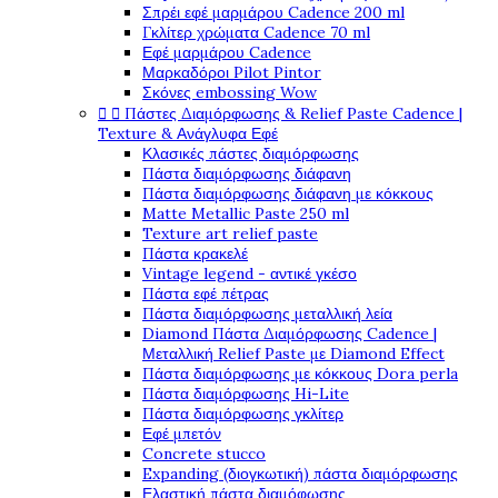
Σπρέι εφέ μαρμάρου Cadence 200 ml
Γκλίτερ χρώματα Cadence 70 ml
Εφέ μαρμάρου Cadence
Μαρκαδόροι Pilot Pintor
Σκόνες embossing Wow


Πάστες Διαμόρφωσης & Relief Paste Cadence |
Texture & Ανάγλυφα Εφέ
Κλασικές πάστες διαμόρφωσης
Πάστα διαμόρφωσης διάφανη
Πάστα διαμόρφωσης διάφανη με κόκκους
Matte Metallic Paste 250 ml
Texture art relief paste
Πάστα κρακελέ
Vintage legend - αντικέ γκέσο
Πάστα εφέ πέτρας
Πάστα διαμόρφωσης μεταλλική λεία
Diamond Πάστα Διαμόρφωσης Cadence |
Μεταλλική Relief Paste με Diamond Effect
Πάστα διαμόρφωσης με κόκκους Dora perla
Πάστα διαμόρφωσης Hi-Lite
Πάστα διαμόρφωσης γκλίτερ
Εφέ μπετόν
Concrete stucco
Expanding (διογκωτική) πάστα διαμόρφωσης
Ελαστική πάστα διαμόφωσης