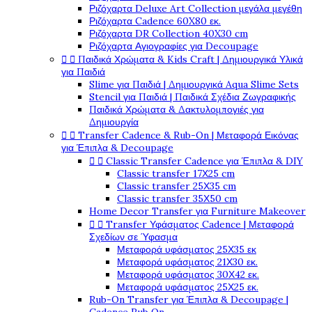
Ριζόχαρτα Deluxe Art Collection μεγάλα μεγέθη
Ριζόχαρτα Cadence 60X80 εκ.
Ριζόχαρτα DR Collection 40X30 cm
Ριζόχαρτα Αγιογραφίες για Decoupage


Παιδικά Χρώματα & Kids Craft | Δημιουργικά Υλικά
για Παιδιά
Slime για Παιδιά | Δημιουργικά Aqua Slime Sets
Stencil για Παιδιά | Παιδικά Σχέδια Ζωγραφικής
Παιδικά Χρώματα & Δακτυλομπογιές για
Δημιουργία


Transfer Cadence & Rub-On | Μεταφορά Εικόνας
για Έπιπλα & Decoupage


Classic Transfer Cadence για Έπιπλα & DIY
Classic transfer 17Χ25 cm
Classic transfer 25Χ35 cm
Classic transfer 35Χ50 cm
Home Decor Transfer για Furniture Makeover


Transfer Υφάσματος Cadence | Μεταφορά
Σχεδίων σε Ύφασμα
Μεταφορά υφάσματος 25Χ35 εκ
Μεταφορά υφάσματος 21Χ30 εκ.
Μεταφορά υφάσματος 30Χ42 εκ.
Μεταφορά υφάσματος 25Χ25 εκ.
Rub-On Transfer για Έπιπλα & Decoupage |