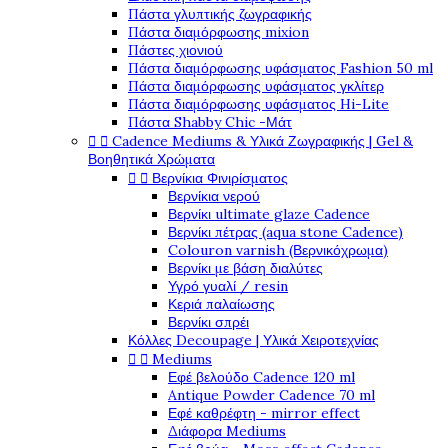
Πάστα γλυπτικής ζωγραφικής
Πάστα διαμόρφωσης mixion
Πάστες χιονιού
Πάστα διαμόρφωσης υφάσματος Fashion 50 ml
Πάστα διαμόρφωσης υφάσματος γκλίτερ
Πάστα διαμόρφωσης υφάσματος Hi-Lite
Πάστα Shabby Chic -Μάτ


Cadence Mediums & Υλικά Ζωγραφικής | Gel &
Βοηθητικά Χρώματα


Βερνίκια Φινιρίσματος
Βερνίκια νερού
Βερνίκι ultimate glaze Cadence
Βερνίκι πέτρας (aqua stone Cadence)
Colouron varnish (Βερνικόχρωμα)
Βερνίκι με βάση διαλύτες
Υγρό γυαλί / resin
Κεριά παλαίωσης
Βερνίκι σπρέι
Κόλλες Decoupage | Υλικά Χειροτεχνίας


Mediums
Εφέ βελούδο Cadence 120 ml
Antique Powder Cadence 70 ml
Εφέ καθρέφτη - mirror effect
Διάφορα Mediums