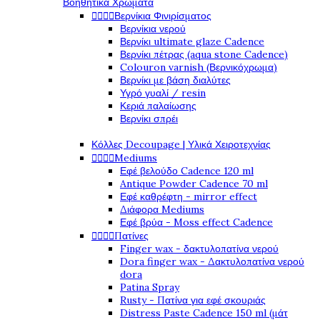
Βοηθητικά Χρώματα




Βερνίκια Φινιρίσματος
Βερνίκια νερού
Βερνίκι ultimate glaze Cadence
Βερνίκι πέτρας (aqua stone Cadence)
Colouron varnish (Βερνικόχρωμα)
Βερνίκι με βάση διαλύτες
Υγρό γυαλί / resin
Κεριά παλαίωσης
Βερνίκι σπρέι
Κόλλες Decoupage | Υλικά Χειροτεχνίας




Mediums
Εφέ βελούδο Cadence 120 ml
Antique Powder Cadence 70 ml
Εφέ καθρέφτη - mirror effect
Διάφορα Mediums
Εφέ βρύα - Moss effect Cadence




Πατίνες
Finger wax - δακτυλοπατίνα νερού
Dora finger wax - Δακτυλοπατίνα νερού
dora
Patina Spray
Rusty - Πατίνα για εφέ σκουριάς
Distress Paste Cadence 150 ml (μάτ