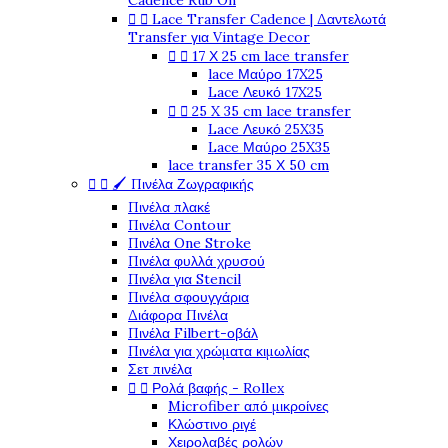
Cadence Rub On


Lace Transfer Cadence | Δαντελωτά
Transfer για Vintage Decor


17 Χ 25 cm lace transfer
lace Μαύρο 17X25
Lace Λευκό 17X25


25 X 35 cm lace transfer
Lace Λευκό 25X35
Lace Μαύρο 25X35
lace transfer 35 Χ 50 cm


🖌️ Πινέλα Ζωγραφικής
Πινέλα πλακέ
Πινέλα Contour
Πινέλα One Stroke
Πινέλα φυλλά χρυσού
Πινέλα για Stencil
Πινέλα σφουγγάρια
Διάφορα Πινέλα
Πινέλα Filbert-οβάλ
Πινέλα για χρώματα κιμωλίας
Σετ πινέλα


Ρολά βαφής - Rollex
Microfiber από μικροίνες
Κλώστινο ριγέ
Χειρολαβές ρολών