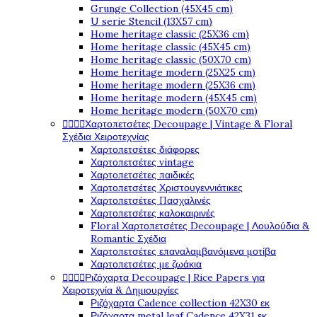
Grunge Collection (45X45 cm)
U serie Stencil (13X57 cm)
Home heritage classic (25X36 cm)
Home heritage classic (45X45 cm)
Home heritage classic (50X70 cm)
Home heritage modern (25X25 cm)
Home heritage modern (25X36 cm)
Home heritage modern (45X45 cm)
Home heritage modern (50X70 cm)




Χαρτοπετσέτες Decoupage | Vintage & Floral
Σχέδια Χειροτεχνίας
Χαρτοπετσέτες διάφορες
Χαρτοπετσέτες vintage
Χαρτοπετσέτες παιδικές
Χαρτοπετσέτες Χριστουγεννιάτικες
Χαρτοπετσέτες Πασχαλινές
Χαρτοπετσέτες καλοκαιρινές
Floral Χαρτοπετσέτες Decoupage | Λουλούδια &
Romantic Σχέδια
Χαρτοπετσέτες επαναλαμβανόμενα μοτίβα
Χαρτοπετσέτες με ζωάκια




Ριζόχαρτα Decoupage | Rice Papers για
Χειροτεχνία & Δημιουργίες
Ριζόχαρτα Cadence collection 42X30 εκ
Ριζόχαρτα metal leaf Cadence 42X31 εκ