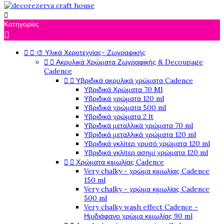

Κατηγορίες



🎨 Υλικά Χεροτεχνίας- Ζωγραφικής


Ακρυλικά Χρώματα Ζωγραφικής & Decoupage
Cadence


Υβριδικά ακρυλικά χρώματα Cadence
Υβριδικά Χρώματα 70 Ml
Υβριδικά χρώματα 120 ml
Υβριδικά χρώματα 500 ml
Υβριδικά χρώματα 2 lt
Υβριδικά μεταλλικά χρώματα 70 ml
Υβριδικά μεταλλικά χρώματα 120 ml
Υβριδικά γκλίτερ χρυσό χρώματα 120 ml
Υβριδικά γκλίτερ ασημί χρώματα 120 ml


Χρώματα κιμωλίας Cadence
Very chalky - χρώμα κιμωλίας Cadence
150 ml
Very chalky - χρώμα κιμωλίας Cadence
500 ml
Very chalky wash effect Cadence -
Ημιδιάφανο χρώμα κιμωλίας 90 ml