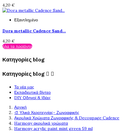
4,20 €
Εξαντλημένο
Dora metallic Cadence Sand...
4,20 €
όλα τα προϊόντα
Κατηγορίες blog
Κατηγορίες blog


Τα νέα μας
Εκπαιδευτικά βίντεο
DIY Οδηγοί & Ιδέες
Αρχική
🎨 Υλικά Χεροτεχνίας- Ζωγραφικής
Ακρυλικά Χρώματα Ζωγραφικής & Decoupage Cadence
Harmony ακρυλικά χρώματα
Harmony acrylic paint mint green 59 ml