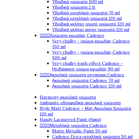
Υβριδικά χρώματα 500 ml
Υβριδικά χρώματα 2 lt
Υβριδικά μεταλλικά χρώματα 70 ml
Υβριδικά μεταλλικά χρώματα 120 ml
Υβριδικά γκλίτερ χρυσό χρώματα 120 ml
Υβριδικά γκλίτερ ασημί χρώματα 120 ml




Χρώματα κιμωλίας Cadence
Very chalky - χρώμα κιμωλίας Cadence
150 ml
Very chalky - χρώμα κιμωλίας Cadence
500 ml
Very chalky wash effect Cadence -
Ημιδιάφανο χρώμα κιμωλίας 90 ml




Ακρυλικά χρώματα premium Cadence
Ακρυλικά χρώματα Cadence 70 ml
Ακρυλικά χρώματα Cadence 120 ml
Harmony ακρυλικά χρώματα
Ambiante υδροφοβικά ακρυλικά χρώματα
Style Matt Cadence – Ματ Ακρυλικά Χρώματα
120 ml
Handy Lacquered Paint (Λάκα)




Μεταλλικά χρώματα Cadence
Matte Metallic Paint 50 ml
Cadence Dora μεταλλικά χρώματα 50 ml